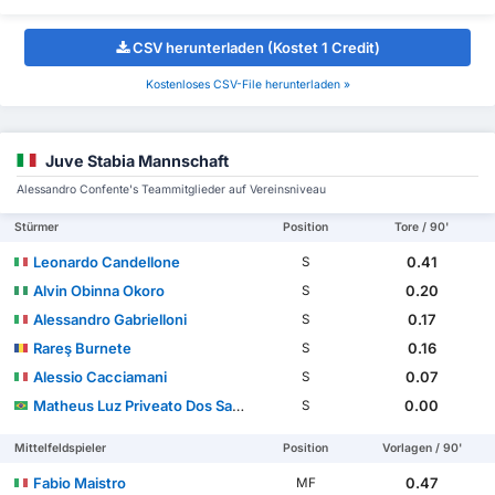
CSV herunterladen (Kostet 1 Credit)
Kostenloses CSV-File herunterladen »
Juve Stabia Mannschaft
Alessandro Confente's Teammitglieder auf Vereinsniveau
Stürmer
Position
Tore / 90'
Leonardo Candellone
0.41
S
Alvin Obinna Okoro
0.20
S
Alessandro Gabrielloni
0.17
S
Rareş Burnete
0.16
S
Alessio Cacciamani
0.07
S
Matheus Luz Priveato Dos Santos
0.00
S
Mittelfeldspieler
Position
Vorlagen / 90'
Fabio Maistro
0.47
MF