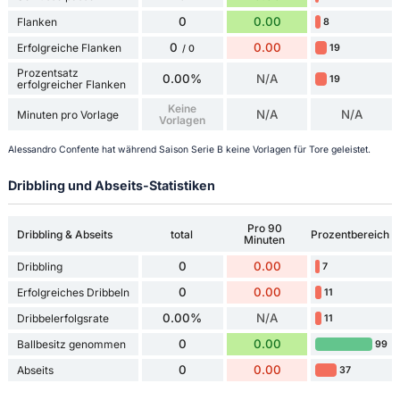
0
0.00
Flanken
8
0
0.00
Erfolgreiche Flanken
19
/ 0
Prozentsatz
0.00%
N/A
19
erfolgreicher Flanken
Keine
N/A
N/A
Minuten pro Vorlage
Vorlagen
Alessandro Confente hat während Saison Serie B keine Vorlagen für Tore geleistet.
Dribbling und Abseits-Statistiken
Pro 90
Dribbling & Abseits
total
Prozentbereich
Minuten
0
0.00
Dribbling
7
0
0.00
Erfolgreiches Dribbeln
11
0.00%
N/A
Dribbelerfolgsrate
11
0
0.00
Ballbesitz genommen
99
0
0.00
Abseits
37