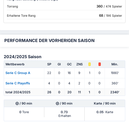
360
Torrang
/ 474 Spieler
68
Erhaltene Tore Rang
/ 196 Spieler
PERFORMANCE DER VORHERIGEN SAISON
2024/2025 Saison
Wettbewerb
SP
Gl
GC
ZNS
Min.
Serie C Group A
22
0
16
9
1
0
1980'
Serie C Playoffs
4
0
4
2
0
0
360'
total 2024/2025
26
0
20
11
1
0
2340'
/ 90 min
/ 90 min
Karte / 90 min
0
Tore
0.73
0.05
Karte
Erhalten