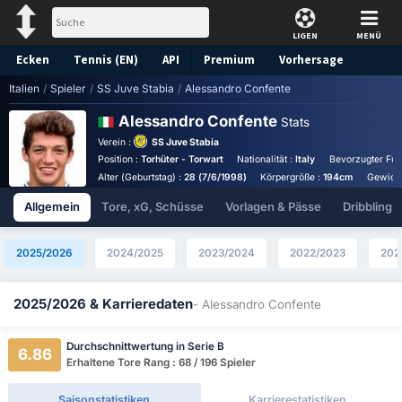
LIGEN
MENÜ
Ecken
Tennis (EN)
API
Premium
Vorhersage
Italien
/
Spieler
/
SS Juve Stabia
/
Alessandro Confente
Alessandro Confente
Stats
Verein :
SS Juve Stabia
Position :
Torhüter - Torwart
Nationalität :
Italy
Bevorzugter Fuß
Alter (Geburtstag) :
28 (7/6/1998)
Körpergröße :
194cm
Gewicht
Allgemein
Tore, xG, Schüsse
Vorlagen & Pässe
Dribbling
2025/2026
2024/2025
2023/2024
2022/2023
202
2025/2026 & Karrieredaten
- Alessandro Confente
Durchschnittwertung in Serie B
6.86
Erhaltene Tore Rang : 68 / 196 Spieler
Saisonstatistiken
Karrierestatistiken