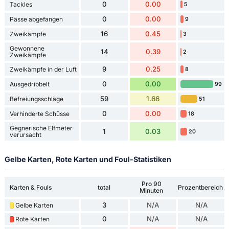
0
0.00
Tackles
5
0
0.00
Pässe abgefangen
9
16
0.45
Zweikämpfe
3
Gewonnene
14
0.39
2
Zweikämpfe
9
0.25
Zweikämpfe in der Luft
8
0
0.00
Ausgedribbelt
99
59
1.66
Befreiungsschläge
51
0
0.00
Verhinderte Schüsse
18
Gegnerische Elfmeter
1
0.03
20
verursacht
Gelbe Karten, Rote Karten und Foul-Statistiken
Pro 90
Karten & Fouls
total
Prozentbereich
Minuten
3
N/A
N/A
Gelbe Karten
0
N/A
N/A
Rote Karten