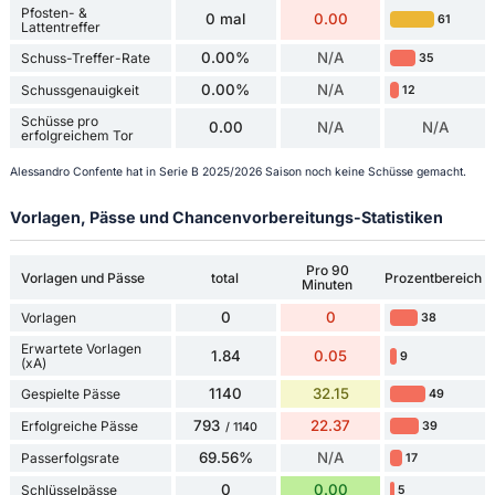
Pfosten- &
0 mal
0.00
61
Lattentreffer
0.00%
N/A
Schuss-Treffer-Rate
35
0.00%
N/A
Schussgenauigkeit
12
Schüsse pro
0.00
N/A
N/A
erfolgreichem Tor
Alessandro Confente hat in Serie B 2025/2026 Saison noch keine Schüsse gemacht.
Vorlagen, Pässe und Chancenvorbereitungs-Statistiken
Pro 90
Vorlagen und Pässe
total
Prozentbereich
Minuten
0
0
Vorlagen
38
Erwartete Vorlagen
1.84
0.05
9
(xA)
1140
32.15
Gespielte Pässe
49
793
22.37
Erfolgreiche Pässe
39
/ 1140
69.56%
N/A
Passerfolgsrate
17
0
0.00
Schlüsselpässe
5