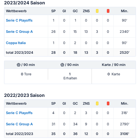
2023/2024 Saison
Wettbewerb
SP
Gl
GC
ZNS
Min.
Serie C Playoffs
1
0
1
0
0
0
90'
Serie C Group A
26
0
15
13
3
0
2340'
Coppa Italia
1
0
2
0
0
0
90'
total 2023/2024
28
0
18
13
3
0
2520'
/ 90 min
/ 90 min
Karte / 90 min
0
Tore
1
0
Karte
Erhalten
2022/2023 Saison
Wettbewerb
SP
Gl
GC
ZNS
Min.
Serie C Playoffs
4
0
2
3
0
0
316'
Serie C Group A
31
0
34
9
0
0
2790'
total 2022/2023
35
0
36
12
0
0
3106'