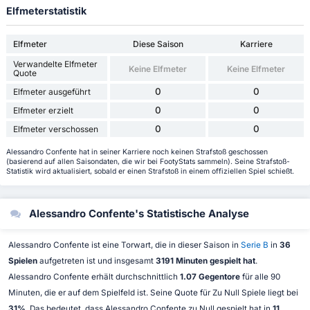
Elfmeterstatistik
Elfmeter
Diese Saison
Karriere
Verwandelte Elfmeter
Keine Elfmeter
Keine Elfmeter
Quote
0
0
Elfmeter ausgeführt
0
0
Elfmeter erzielt
0
0
Elfmeter verschossen
Alessandro Confente hat in seiner Karriere noch keinen Strafstoß geschossen
(basierend auf allen Saisondaten, die wir bei FootyStats sammeln). Seine Strafstoß-
Statistik wird aktualisiert, sobald er einen Strafstoß in einem offiziellen Spiel schießt.
Alessandro Confente's Statistische Analyse
Alessandro Confente ist eine Torwart, die in dieser Saison in
Serie B
in
36
Spielen
aufgetreten ist und insgesamt
3191 Minuten gespielt hat
.
Alessandro Confente erhält durchschnittlich
1.07 Gegentore
für alle 90
Minuten, die er auf dem Spielfeld ist. Seine Quote für Zu Null Spiele liegt bei
31%
. Das bedeutet, dass Alessandro Confente zu Null gespielt hat in
11