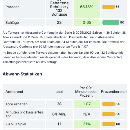
Gehaltene
Schüsse /
68.18%
Paraden
65
132
Schüsse
23
0.65
Schläge
90
Als Torwart hat Alessandro Confente in der Serie B 2025/2026 Saison in 36 Spielen 38
Tore kassiert und 11 Zu-Null-Spiele absolviert. Das bedeutet, wenn Alessandro
Confente im Tor steht, hat sein Team alle 84 Minuten ein Tor kassiert. Die Statistik der
Alessandro Confente pro 90 Minuten kassierten Tore ist 1.07.
Im Bezug auf die reine Torwartleistung haben hat der Spieler 90 der 132 Schüsse mit
denen er herausgefordert wurde gerettet – das bedeutet, dass Alessandro Confente's
Torrettungsprozentsatz 68.18% beträgt.
Abwehr-Statistiken
Pro 90-
Amtierend
total
Minuten oder
Prozentbereich
Prozent
38
1.07
Tore erhalten
64
Minuten pro kassiertes
84 Min.
N/A
64
Tor
11
31%
Zu Null Spiel
68