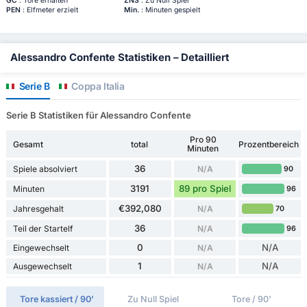
GC
: Tore erhalten
ZNS
: Zu Null Spiel
PEN
: Elfmeter erzielt
Min.
: Minuten gespielt
Alessandro Confente Statistiken – Detailliert
Serie B
Coppa Italia
Serie B Statistiken für Alessandro Confente
Pro 90
Gesamt
total
Prozentbereich
Minuten
36
Spiele absolviert
N/A
90
3191
89 pro Spiel
Minuten
96
€392,080
Jahresgehalt
N/A
70
36
Teil der Startelf
N/A
96
0
N/A
Eingewechselt
N/A
1
N/A
Ausgewechselt
N/A
Tore kassiert / 90'
Zu Null Spiel
Tore / 90'