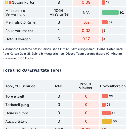
3
0.08
Gesamtkarten
18
1064
Minuten pro
N/A
92
Min'/Karte
Verwarnung
3
8%
Mehr als 0,5 Karten
32
1
0.03
Fouls verursacht
6
6
0.17
Gefoult worden
4
Alessandro Confente hat in Saison Serie B 2025/2026 insgesamt 3 Gelbe Karten und 0
Rote Karten über 36 Spiele hinweg erhalten. Dieses Team verursacht pro 90 Minuten
insgesamt 0.03 Fouls.
Tore und xG (Erwartete Tore)
Pro 90
Tore, xG, Schüsse
total
Prozentbereich
Minuten
0
0
Tore erzielt
35
0
0
Torbeteiligung
21
0
0
Heimspieltore
47
0
0
Auswärtstore
55