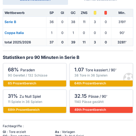
Wettbewerb
SP
Gl
GC
ZNS
Min.
Serie B
36
0
38
11
3
0
3191'
Coppa Italia
1
0
1
0
0
0
90'
total 2025/2026
37
0
39
11
3
0
3281'
Statistiken pro 90 Minuten in Serie B
68%
1.07
Paraden
Tore kassiert / 90'
90 Gerettet / 132 Schüsse
38 Tore in 36 Spielen
65 Prozentbereich
64th Prozentbereich
31%
32.15
Zu Null Spiel
Pässe / 90'
11 Spiele in 36 Spielen
1140 Pässe gezählt
68th Prozentbereich
49th Prozentbereich
Fachbegriffe :
Gl
: Tore erzielt
As
: Vorlagen