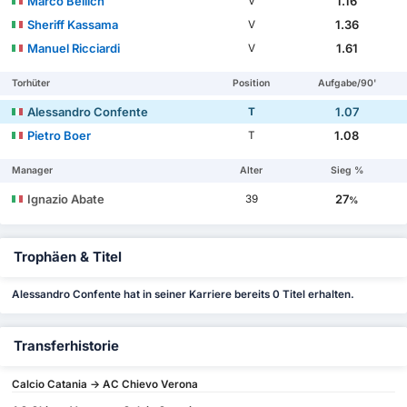
Marco Bellich
1.16
V
Sheriff Kassama
1.36
V
Manuel Ricciardi
1.61
V
Torhüter
Position
Aufgabe/90'
Alessandro Confente
1.07
T
Pietro Boer
1.08
T
Manager
Alter
Sieg %
Ignazio Abate
27
39
%
Trophäen & Titel
Alessandro Confente hat in seiner Karriere bereits 0 Titel erhalten.
Transferhistorie
Calcio Catania -> AC Chievo Verona