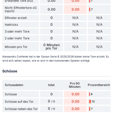
0.00
0.00
Erwartete Tore (xG)
7
Nicht-Elfmetertore xG
0.00
0.00
7
(npxG)
0
N/A
N/A
Elfmeter erzielt
0
N/A
N/A
Hattricks
0
N/A
N/A
3 oder mehr Tore
0
N/A
N/A
2 oder mehr Tore
0 Minuten
N/A
N/A
Minuten pro Tor
pro Tor
Alessandro Confente hat in der Saison Serie B 2025/2026 bisher keine Tore erzielt. Es
wird sich sehen lassen, wie er sich in den kommenden Spielen schlägt.
Schüsse
Pro 90
Schussdaten
total
Prozentbereich
Minuten
0
0.00
Schüsse
6
0
0.00
Schüsse auf das Tor
12
/ 0
0
0.00
Schüsse neben das Tor
7
/ 0