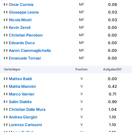
Omar Correia
0.06
MF
Giuseppe Leone
0.03
MF
Nicola Mosti
0.03
MF
Kevin Zeroli
0.00
MF
Christian Pierobon
0.00
MF
Edoardo Duca
0.00
MF
Aaron Ciammaglichella
0.00
MF
Emanuele Torrasi
0.00
MF
Verteidiger
Position
Aufgabe/90'
Matteo Baldi
0.00
V
Mattia Mannini
0.42
V
Marco Varnier
0.71
V
Salim Diakite
0.90
V
Christian Dalle Mura
1.04
V
Andrea Giorgini
1.10
V
Lorenzo Carissoni
1.10
V