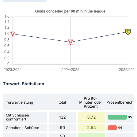
Torwart-Statistiken
Pro 90-
Torwartleistung
total
Minuten oder
Prozentbereich
Prozent
Mit Schüssen
132
3.72
95
konfrontiert
90
2.54
Gehaltene Schüsse
44
90