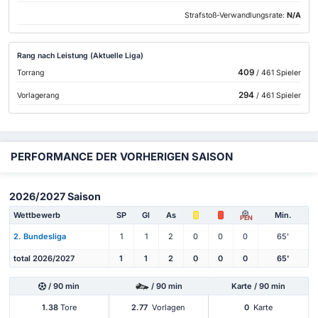
Strafstoß-Verwandlungsrate:
N/A
Rang nach Leistung (Aktuelle Liga)
409
Torrang
/ 461 Spieler
294
Vorlagerang
/ 461 Spieler
PERFORMANCE DER VORHERIGEN SAISON
2026/2027 Saison
Wettbewerb
SP
Gl
As
Min.
PEN
2. Bundesliga
1
1
2
0
0
0
65'
total 2026/2027
1
1
2
0
0
0
65'
/ 90 min
/ 90 min
Karte / 90 min
1.38
Tore
2.77
Vorlagen
0
Karte