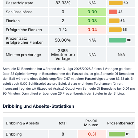
83.33%
N/A
Passerfolgsrate
69
0
0.00
Schlüsselpässe
43
2
0.08
Flanken
53
1
0.04
Erfolgreiche Flanken
65
/ 2
Prozentsatz
50.00%
N/A
86
erfolgreicher Flanken
2385
Minuten pro
N/A
N/A
Minuten pro Vorlage
Vorlage
Samuele Di Benedetto hat während der 3. Liga 2025/2026 Saison 1 Vorlagen geleistet
über 33 Spiele hinweg. In Betrachtnahme des Passspiels, so gibt Samuele Di Benedetto
den Ball während eines Spiels ungefähr 7.67 mit einer Passerfolgsrate von 83.33 ab. Er
spielt auch 0.00 Schlüsselpässe pro Spiel, die zu wichtigen Torchancen führen.
Insgesamt liegt der xA (Expected Assists) Output von Samuele Di Benedetto bei 0.01 pro
90 Minuten. Damit liegt er über dem 26 Prozentbereich der Spieler in der 3. Liga.
Dribbling und Abseits-Statistiken
Pro 90
Dribbling & Abseits
total
Prozentbereich
Minuten
8
0.31
Dribbling
81