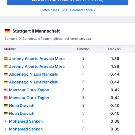
Kostenloses CSV-File herunterladen »
Stuttgart II Mannschaft
Samuele Di Benedetto's Teammitglieder auf Vereinsniveau
Stürmer
Position
Tore / 90'
Jeremy Alberto Arévalo Mera
1.36
S
Jeremy Alberto Arévalo Mera
1.36
S
Abdenego N'Lola Nankishi
0.44
S
Abdenego N'Lola Nankishi
0.44
S
Mansour Ouro-Tagba
0.42
S
Mansour Ouro-Tagba
0.42
S
Noah Darvich
0.40
S
Noah Darvich
0.40
S
Mohamed Sankoh
0.39
S
Mohamed Sankoh
0.39
S