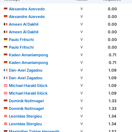
Alexandre Azevedo
0.00
V
Alexandre Azevedo
0.00
V
Ameen Al Dakhil
0.00
V
Ameen Al Dakhil
0.00
V
Paulo Fritschi
0.00
V
Paulo Fritschi
0.00
V
Kaden Amaniampong
0.71
V
Kaden Amaniampong
0.71
V
Dan-Axel Zagadou
1.09
V
Dan-Axel Zagadou
1.09
V
Michael Harald Glück
1.09
V
Michael Harald Glück
1.09
V
Dominik Nothnagel
1.33
V
Dominik Nothnagel
1.33
V
Leonidas Stergiou
1.34
V
Leonidas Stergiou
1.34
V
Maximilian Tobias Herwerth
1.52
V