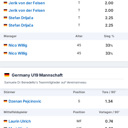
Jerik von der Felsen
2.00
T
Jerik von der Felsen
2.00
T
Stefan Drljača
2.25
T
Stefan Drljača
2.25
T
Manager
Alter
Sieg %
Nico Willig
33
45
%
Nico Willig
33
45
%
Germany U19 Mannschaft
Samuele Di Benedetto's Teammitglieder auf Vereinsniveau
Stürmer
Position
Tore / 90'
Dzenan Pejcinovic
1.34
S
Mittelfeldspieler
Position
Vorlagen / 90'
Laurin Ulrich
0.74
MF