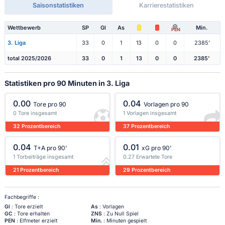
Saisonstatistiken
Karrierestatistiken
Wettbewerb
SP
Gl
As
Min.
PEN
3. Liga
33
0
1
13
0
0
2385'
total 2025/2026
33
0
1
13
0
0
2385'
Statistiken pro 90 Minuten in 3. Liga
0.00
0.04
Tore pro 90
Vorlagen pro 90
0 Tore insgesamt
1 Vorlagen insgesamt
32 Prozentbereich
37 Prozentbereich
0.04
0.01
T+A pro 90'
xG pro 90'
1 Torbeiträge insgesamt
0.27 Erwartete Tore
21 Prozentbereich
29 Prozentbereich
Fachbegriffe :
Gl
: Tore erzielt
As
: Vorlagen
GC
: Tore erhalten
ZNS
: Zu Null Spiel
PEN
: Elfmeter erzielt
Min.
: Minuten gespielt