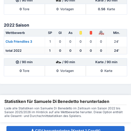
/ 90 min
/ 90 min
Karte / 90 min
0
Tore
0
Vorlagen
0.56
Karte
2022 Saison
Wettbewerb
SP
Gl
As
Min.
PEN
Club Friendlies 3
1
0
0
0
0
0
24'
total 2022
1
0
0
0
0
0
24'
/ 90 min
/ 90 min
Karte / 90 min
0
Tore
0
Vorlagen
0
Karte
Statistiken für Samuele Di Benedetto herunterladen
Lade alle Statistiken von Samuele Di Benedetto im Zeitraum von Saison 2022 bis
Saison 2025/2026 im Hinblick auf alle Wettbewerbe herunter. Diese Option enthält
alle Gesamt- und Durchschnittstatistiken des Spielers.
CSV herunterladen (Kostet 1 Credit)