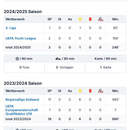
2024/2025 Saison
Wettbewerb
SP
Gl
As
Min.
PEN
3. Liga
1
0
0
1
0
0
90'
UEFA Youth League
2
0
0
0
0
0
158'
total 2024/2025
3
0
0
1
0
0
248'
/ 90 min
/ 90 min
Karte / 90 min
0
Tore
0
Vorlagen
1
Karte
2023/2024 Saison
Wettbewerb
SP
Gl
As
Min.
PEN
Regionalliga Südwest
17
0
0
6
0
0
965'
UEFA
Europameisterschaft
1
0
0
0
0
0
1'
Qualifikation U19
total 2023/2024
18
0
0
6
0
0
966'