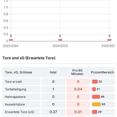
Tore und xG (Erwartete Tore)
Pro 90
Tore, xG, Schüsse
total
Prozentbereich
Minuten
0
0
Tore erzielt
32
1
0.04
Torbeteiligung
21
0
0
Heimspieltore
46
0
0
Auswärtstore
50
0.27
0.01
Erwartete Tore (xG)
29