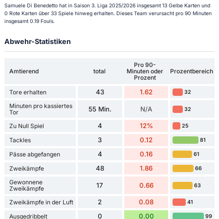
Samuele Di Benedetto hat in Saison 3. Liga 2025/2026 insgesamt 13 Gelbe Karten und
0 Rote Karten über 33 Spiele hinweg erhalten. Dieses Team verursacht pro 90 Minuten
insgesamt 0.19 Fouls.
Abwehr-Statistiken
Pro 90-
Amtierend
total
Minuten oder
Prozentbereich
Prozent
43
1.62
Tore erhalten
32
Minuten pro kassiertes
55 Min.
N/A
32
Tor
4
12%
Zu Null Spiel
25
3
0.12
Tackles
81
4
0.16
Pässe abgefangen
61
48
1.86
Zweikämpfe
66
Gewonnene
17
0.66
63
Zweikämpfe
2
0.08
Zweikämpfe in der Luft
41
0
0.00
Ausgedribbelt
99