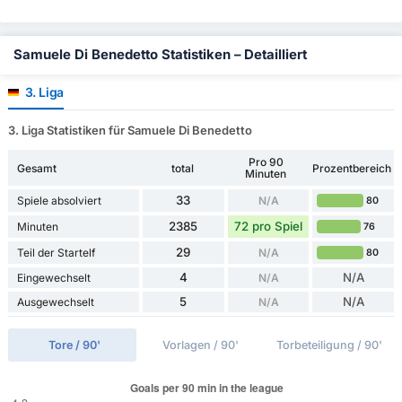
Samuele Di Benedetto Statistiken – Detailliert
3. Liga
3. Liga Statistiken für Samuele Di Benedetto
Pro 90
Gesamt
total
Prozentbereich
Minuten
33
Spiele absolviert
N/A
80
2385
72 pro Spiel
Minuten
76
29
Teil der Startelf
N/A
80
4
N/A
Eingewechselt
N/A
5
N/A
Ausgewechselt
N/A
Tore / 90'
Vorlagen / 90'
Torbeteiligung / 90'