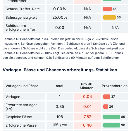
Lattentreffer
0.00%
N/A
Schuss-Treffer-Rate
45
25.00%
N/A
Schussgenauigkeit
66
Schüsse pro
0.00
N/A
N/A
erfolgreichem Tor
Samuele Di Benedetto hat in 33 Spielen bis jetzt in der 3. Liga 2025/2026 Saison
insgesamt 4 Schüsse abgegeben. Von den 4 Schüssen waren 1 Schüsse aufs Ziel und
die anderen 3 Schüsse nicht aufs Ziel. Das bedeutet, dass die Schießgenauigkeit von
Samuele Di Benedetto bei 25.00% liegt. Sie erzielen ein Tor bei jedem 0.00 Schuss,
den sie abgeben, und nehmen 0.16 Schüsse pro 90 Minuten auf dem Spielfeld vor.
Vorlagen, Pässe und Chancenvorbereitungs-Statistiken
Pro 90
Vorlagen und Pässe
total
Prozentbereich
Minuten
1
0.04
Vorlagen
37
Erwartete Vorlagen
0.35
0.01
26
(xA)
198
7.67
Gespielte Pässe
89
165
6.40
Erfolgreiche Pässe
90
/ 198