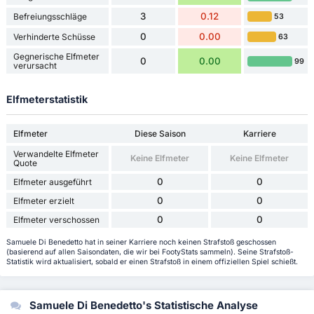
3
0.12
Befreiungsschläge
53
0
0.00
Verhinderte Schüsse
63
Gegnerische Elfmeter
0
0.00
99
verursacht
Elfmeterstatistik
Elfmeter
Diese Saison
Karriere
Verwandelte Elfmeter
Keine Elfmeter
Keine Elfmeter
Quote
0
0
Elfmeter ausgeführt
0
0
Elfmeter erzielt
0
0
Elfmeter verschossen
Samuele Di Benedetto hat in seiner Karriere noch keinen Strafstoß geschossen
(basierend auf allen Saisondaten, die wir bei FootyStats sammeln). Seine Strafstoß-
Statistik wird aktualisiert, sobald er einen Strafstoß in einem offiziellen Spiel schießt.
Samuele Di Benedetto's Statistische Analyse