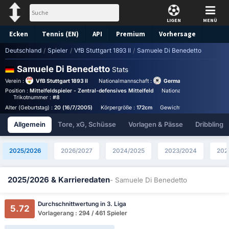
LIGEN
MENÜ
Ecken
Tennis (EN)
API
Premium
Vorhersage
Deutschland
/
Spieler
/
VfB Stuttgart 1893 II
/
Samuele Di Benedetto
Samuele Di Benedetto
Stats
Verein :
VfB Stuttgart 1893 II
Nationalmannschaft :
Germany Under 19
Position :
Mittelfeldspieler - Zentral-defensives Mittelfeld
Nationalität :
Germany
B
Trikotnummer :
#8
Alter (Geburtstag) :
20 (16/7/2005)
Körpergröße :
172cm
Gewicht :
68kg
Allgemein
Tore, xG, Schüsse
Vorlagen & Pässe
Dribbling
2025/2026
2026/2027
2024/2025
2023/2024
202
2025/2026 & Karrieredaten
- Samuele Di Benedetto
Durchschnittwertung in 3. Liga
5.72
Vorlagerang : 294 / 461 Spieler