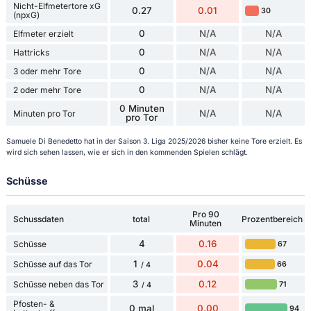
Nicht-Elfmetertore xG
0.27
0.01
30
(npxG)
0
N/A
N/A
Elfmeter erzielt
0
N/A
N/A
Hattricks
0
N/A
N/A
3 oder mehr Tore
0
N/A
N/A
2 oder mehr Tore
0 Minuten
N/A
N/A
Minuten pro Tor
pro Tor
Samuele Di Benedetto hat in der Saison 3. Liga 2025/2026 bisher keine Tore erzielt. Es
wird sich sehen lassen, wie er sich in den kommenden Spielen schlägt.
Schüsse
Pro 90
Schussdaten
total
Prozentbereich
Minuten
4
0.16
Schüsse
67
1
0.04
Schüsse auf das Tor
66
/ 4
3
0.12
Schüsse neben das Tor
71
/ 4
Pfosten- &
0 mal
0.00
94