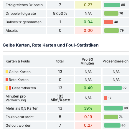
7
0.27
Erfolgreiches Dribbeln
85
87.50%
N/A
Dribbelerfolgsrate
76
1
0.04
Ballbesitz genommen
48
0
0.00
Abseits
79
Gelbe Karten, Rote Karten und Foul-Statistiken
Pro 90
Karten & Fouls
total
Prozentbereich
Minuten
13
N/A
N/A
Gelbe Karten
0
N/A
N/A
Rote Karten
13
0.49
Gesamtkarten
92
183
Minuten pro
N/A
17
Min'/Karte
Verwarnung
13
39%
Mehr als 0,5 Karten
98
5
0.19
Fouls verursacht
74
7
0.27
Gefoult worden
86