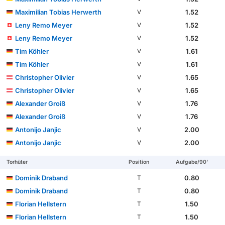
Maximilian Tobias Herwerth
1.52
V
Leny Remo Meyer
1.52
V
Leny Remo Meyer
1.52
V
Tim Köhler
1.61
V
Tim Köhler
1.61
V
Christopher Olivier
1.65
V
Christopher Olivier
1.65
V
Alexander Groiß
1.76
V
Alexander Groiß
1.76
V
Antonijo Janjic
2.00
V
Antonijo Janjic
2.00
V
Torhüter
Position
Aufgabe/90'
Dominik Draband
0.80
T
Dominik Draband
0.80
T
Florian Hellstern
1.50
T
Florian Hellstern
1.50
T