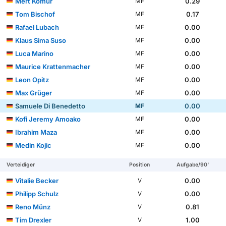
Mert Kömür
0.29
MF
Tom Bischof
0.17
MF
Rafael Lubach
0.00
MF
Klaus Sima Suso
0.00
MF
Luca Marino
0.00
MF
Maurice Krattenmacher
0.00
MF
Leon Opitz
0.00
MF
Max Grüger
0.00
MF
Samuele Di Benedetto
0.00
MF
Kofi Jeremy Amoako
0.00
MF
Ibrahim Maza
0.00
MF
Medin Kojic
0.00
MF
Verteidiger
Position
Aufgabe/90'
Vitalie Becker
0.00
V
Philipp Schulz
0.00
V
Reno Münz
0.81
V
Tim Drexler
1.00
V