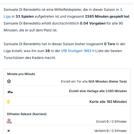
Samuele Di Benedetto ist eine Mittelfeldspieler, die in dieser Saison in
3.
Liga
in
33 Spielen
aufgetreten ist und insgesamt
2385 Minuten gespielt hat
.
Samuele Di Benedetto erhält durchschnittlich
0.04 Vorgaben
für alle 90
Minuten, die er auf dem Platz ist.
Samuele Di Benedetto hat in dieser Saison bisher insgesamt
0 Tore
in der
Liga erzielt, was ihn zum
38
in der
VfB Stuttgart 1893 II
-Liste der besten
Torschützen des Kaders macht.
Minute pro Minute
Erzielt ein Tor alle
N/A Minuten (Keine Tore)
Erzielt eine Vorlage alle 2385 Minuten
Karte alle 183 Minuten
Elfmeter Rekord (Karriere)
Erzielt
0
/ 0 Elfmeter
PEN
Verfehlt
0
/ 0 Elfmeter