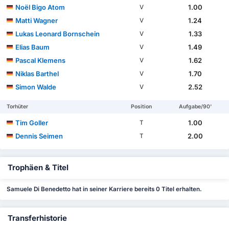
Noël Bigo Atom
1.00
V
Matti Wagner
1.24
V
Lukas Leonard Bornschein
1.33
V
Elias Baum
1.49
V
Pascal Klemens
1.62
V
Niklas Barthel
1.70
V
Simon Walde
2.52
V
Torhüter
Position
Aufgabe/90'
Tim Goller
1.00
T
Dennis Seimen
2.00
T
Trophäen & Titel
Samuele Di Benedetto hat in seiner Karriere bereits 0 Titel erhalten.
Transferhistorie