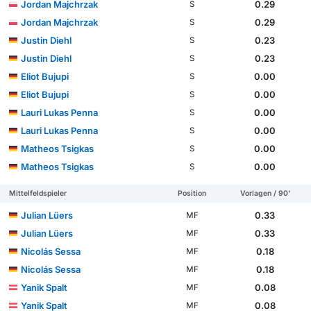
Jordan Majchrzak
0.29
S
Jordan Majchrzak
0.29
S
Justin Diehl
0.23
S
Justin Diehl
0.23
S
Eliot Bujupi
0.00
S
Eliot Bujupi
0.00
S
Lauri Lukas Penna
0.00
S
Lauri Lukas Penna
0.00
S
Matheos Tsigkas
0.00
S
Matheos Tsigkas
0.00
S
Mittelfeldspieler
Position
Vorlagen / 90'
Julian Lüers
0.33
MF
Julian Lüers
0.33
MF
Nicolás Sessa
0.18
MF
Nicolás Sessa
0.18
MF
Yanik Spalt
0.08
MF
Yanik Spalt
0.08
MF