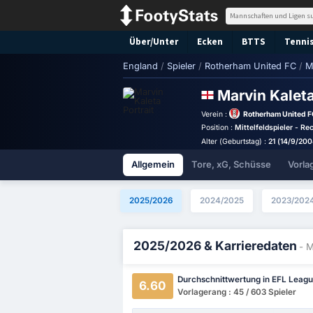
Über/Unter
Ecken
BTTS
Tennis
England
/
Spieler
/
Rotherham United FC
/
M
Marvin Kalet
Verein :
Rotherham United 
Position :
Mittelfeldspieler - Re
Alter (Geburtstag) :
21 (14/9/200
Allgemein
Tore, xG, Schüsse
Vorla
2025/2026
2024/2025
2023/202
2025/2026 & Karrieredaten
- M
Durchschnittwertung in EFL Leag
6.60
Vorlagerang : 45 / 603 Spieler