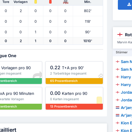
Tore
Vorlagen
Min.
PEN
0
2
0
0
0
802'
0
0
0
0
0
118'
0
0
1
0
0
90'
Rot
0
2
1
0
0
1010'
Marvin Ka
Stürmer
ague One
Sam 
0.22
Vorlagen pro 90
T+A pro 90'
Sam 
agen insgesamt
2 Torbeiträge insgesamt
Harry
zentbereich
65 Prozentbereich
Harry
Jordan
0.00
xA pro 90 Minuten
Karten pro 90
wartete Vorlagen
0 Karten insgesamt
Jordan
zentbereich
13 Prozentbereich
Ar'ja
Ar'ja
Kion 
illiert
Kion 