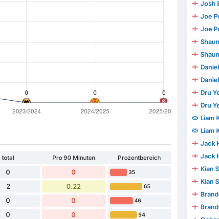
Josh 
Joe P
Joe P
Shaun
Shaun
Danie
Danie
Dru Y
Dru Y
Liam K
Liam K
Jack 
Jack 
total
Pro 90 Minuten
Prozentbereich
Kian 
0
0
35
Kian 
2
0.22
65
Brand
0
0
46
Brand
0
0
54