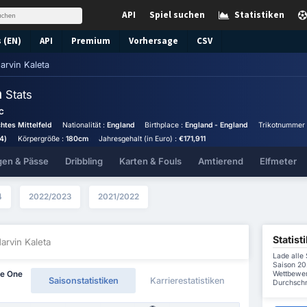
API
Spiel suchen
Statistiken
 (EN)
API
Premium
Vorhersage
CSV
arvin Kaleta
a
Stats
FC
chtes Mittelfeld
Nationalität :
England
Birthplace :
England - England
Trikotnummer
4)
Körpergröße :
180cm
Jahresgehalt (in Euro) :
€171,911
gen & Pässe
Dribbling
Karten & Fouls
Amtierend
Elfmeter
4
2022/2023
2021/2022
Statist
arvin Kaleta
Lade alle 
Saison 20
Wettbewer
ue One
Saisonstatistiken
Karrierestatistiken
Durchschni