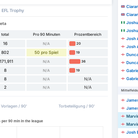
Ciara
EFL Trophy
Ciara
Joshu
leta
Joshu
total
Pro 90 Minuten
Prozentbereich
Josh 
16
N/A
20
Josh 
802
50 pro Spiel
19
Dunc
171,911
N/A
36
Dunc
8
N/A
Gabrie
19
Gabrie
8
N/A
N/A
2
N/A
N/A
Mittelfelds
James
Vorlagen / 90'
Torbeteiligung / 90'
James
Marvi
Marvi
Josh 