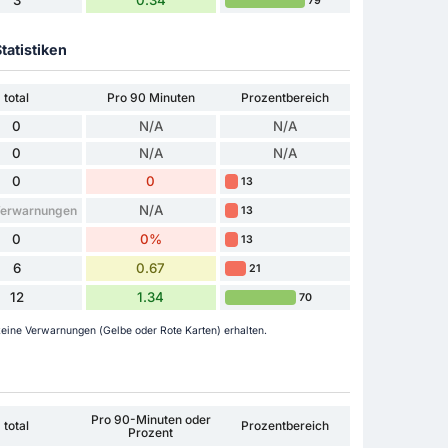
79
tatistiken
total
Pro 90 Minuten
Prozentbereich
0
N/A
N/A
0
N/A
N/A
0
0
13
N/A
Verwarnungen
13
0
0%
13
6
0.67
21
12
1.34
70
eine Verwarnungen (Gelbe oder Rote Karten) erhalten.
Pro 90-Minuten oder
total
Prozentbereich
Prozent