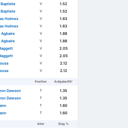
 Baptiste
1.52
V
 Baptiste
1.52
V
as Holmes
1.63
V
as Holmes
1.63
V
 Agbaire
1.88
V
 Agbaire
1.88
V
Raggett
2.05
V
Raggett
2.05
V
Sousa
2.12
V
Sousa
2.12
V
Position
Aufgabe/90'
ron Dawson
1.35
T
ron Dawson
1.35
T
ann
1.60
T
ann
1.60
T
Alter
Sieg %