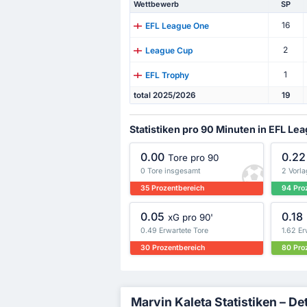
Wettbewerb
SP
16
EFL League One
2
League Cup
1
EFL Trophy
total 2025/2026
19
Statistiken pro 90 Minuten in EFL Le
0.00
0.22
Tore pro 90
0 Tore insgesamt
2 Vorl
35 Prozentbereich
94 Pro
0.05
0.18
xG pro 90'
0.49 Erwartete Tore
1.62 Er
30 Prozentbereich
80 Pro
Marvin Kaleta Statistiken – Deta