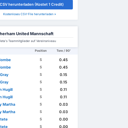
CSV herunterladen (Kostet 1 Credit)
Kostenloses CSV-File herunterladen »
herham United Mannschaft
leta's Teammitglieder auf Vereinsniveau
Position
Tore / 90'
Nombe
0.45
S
Nombe
0.45
S
 Gray
0.15
S
 Gray
0.15
S
 Hugill
0.11
S
 Hugill
0.11
S
ny Martha
0.03
S
ny Martha
0.03
S
Etete
0.00
S
Etete
0.00
S