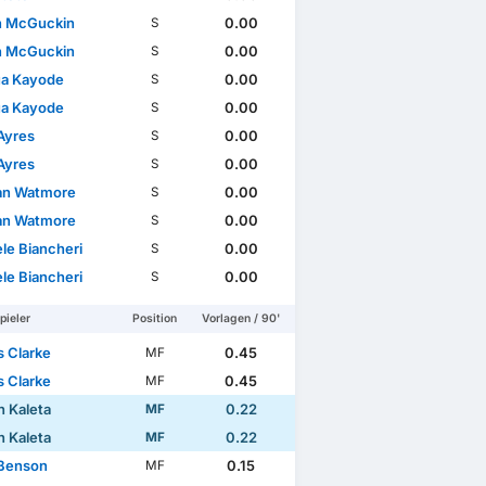
n McGuckin
0.00
S
n McGuckin
0.00
S
a Kayode
0.00
S
a Kayode
0.00
S
Ayres
0.00
S
Ayres
0.00
S
an Watmore
0.00
S
an Watmore
0.00
S
le Biancheri
0.00
S
le Biancheri
0.00
S
pieler
Position
Vorlagen / 90'
 Clarke
0.45
MF
 Clarke
0.45
MF
n Kaleta
0.22
MF
n Kaleta
0.22
MF
Benson
0.15
MF