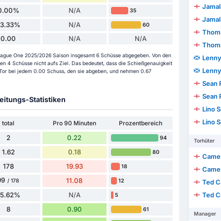
Jamal
0.00%
N/A
35
Jamal
33.33%
N/A
60
Thom
0.00
N/A
N/A
Thom
FL League One 2025/2026 Saison insgesamt 6 Schüsse abgegeben. Von den
Lenny
n 4 Schüsse nicht aufs Ziel. Das bedeutet, dass die Schießgenauigkeit
Lenny
n Tor bei jedem 0.00 Schuss, den sie abgeben, und nehmen 0.67
Sean 
Sean 
itungs-Statistiken
Lino 
Lino 
total
Pro 90 Minuten
Prozentbereich
2
0.22
94
Torhüter
1.62
0.18
80
Came
178
19.93
18
Came
99
11.08
12
/ 178
Ted C
55.62%
N/A
Ted C
5
8
0.90
61
Manager