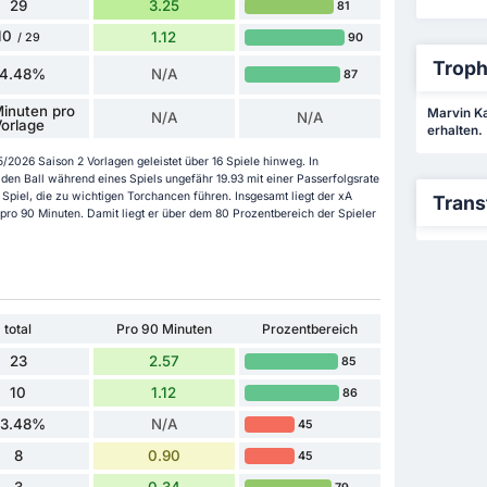
29
3.25
81
10
1.12
90
/ 29
Troph
4.48%
N/A
87
inuten pro
Marvin Kal
N/A
N/A
orlage
erhalten.
2026 Saison 2 Vorlagen geleistet über 16 Spiele hinweg. In
den Ball während eines Spiels ungefähr 19.93 mit einer Passerfolgsrate
 Spiel, die zu wichtigen Torchancen führen. Insgesamt liegt der xA
Trans
 pro 90 Minuten. Damit liegt er über dem 80 Prozentbereich der Spieler
total
Pro 90 Minuten
Prozentbereich
23
2.57
85
10
1.12
86
3.48%
N/A
45
8
0.90
45
3
0.34