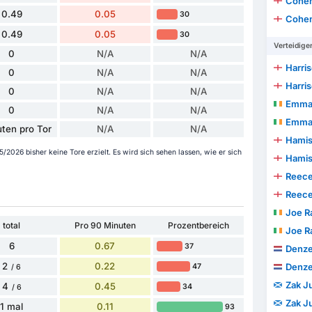
Cohen
0.49
0.05
30
Cohen
0.49
0.05
30
Verteidige
0
N/A
N/A
Harri
0
N/A
N/A
Harri
0
N/A
N/A
Emman
0
N/A
N/A
Emman
ten pro Tor
N/A
N/A
Hamis
2026 bisher keine Tore erzielt. Es wird sich sehen lassen, wie er sich
Hamis
Reec
Reec
Joe R
total
Pro 90 Minuten
Prozentbereich
Joe R
6
0.67
37
Denzel
2
0.22
Denzel
47
/ 6
Zak J
4
0.45
34
/ 6
Zak J
1 mal
0.11
93