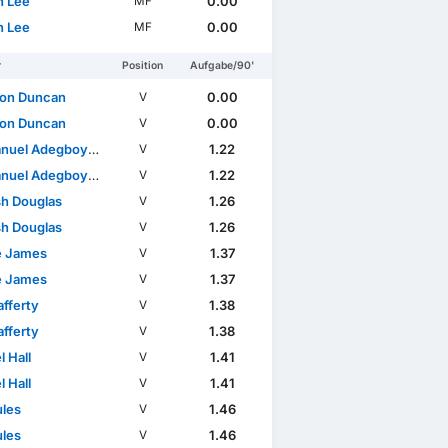
 Lee
0.00
MF
 Lee
0.00
MF
r
Position
Aufgabe/90'
son Duncan
0.00
V
son Duncan
0.00
V
uel Adegboyega
1.22
V
uel Adegboyega
1.22
V
h Douglas
1.26
V
h Douglas
1.26
V
e James
1.37
V
e James
1.37
V
afferty
1.38
V
afferty
1.38
V
 Hall
1.41
V
 Hall
1.41
V
ules
1.46
V
ules
1.46
V