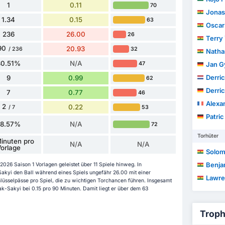
1
0.11
70
Jonas
1.34
0.15
63
Oscar
236
26.00
26
Terry
90
20.93
32
/ 236
Nathan
80.51%
N/A
47
Jan G
Derri
9
0.99
62
Derri
7
0.77
46
Alexa
2
0.22
53
/ 7
Patric
28.57%
N/A
72
Torhüter
inuten pro
N/A
N/A
orlage
Solom
Benja
26 Saison 1 Vorlagen geleistet über 11 Spiele hinweg. In
akyi den Ball während eines Spiels ungefähr 26.00 mit einer
Lawre
hlüsselpässe pro Spiel, die zu wichtigen Torchancen führen. Insgesamt
ak-Sakyi bei 0.15 pro 90 Minuten. Damit liegt er über dem 63
Troph