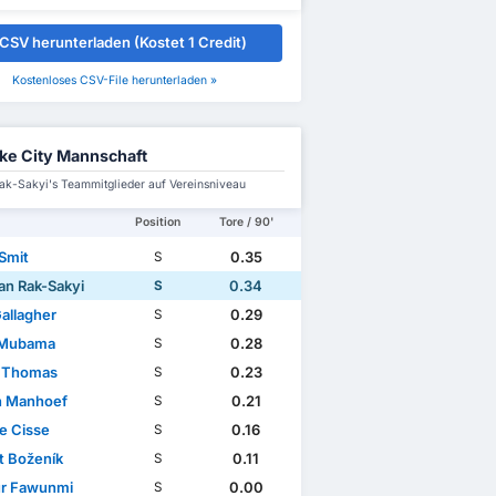
CSV herunterladen (Kostet 1 Credit)
Kostenloses CSV-File herunterladen »
ke City Mannschaft
ak-Sakyi's Teammitglieder auf Vereinsniveau
Position
Tore / 90'
 Smit
0.35
S
an Rak-Sakyi
0.34
S
allagher
0.29
S
 Mubama
0.28
S
 Thomas
0.23
S
on Manhoef
0.21
S
e Cisse
0.16
S
t Boženík
0.11
S
r Fawunmi
0.00
S