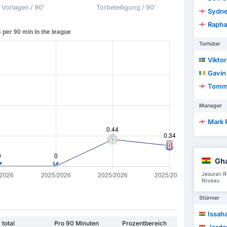
Vorlagen / 90'
Torbeteiligung / 90'
Sydne
Raphae
Torhüter
Vikto
Gavin
Tomm
Manager
Mark 
Gh
Jesuran R
Niveau
Stürmer
Issaha
total
Pro 90 Minuten
Prozentbereich