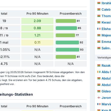
Ibrah
Caleb
total
Pro 90 Minuten
Prozentbereich
Thoma
19
2.09
81
Kwasi
8
0.88
85
/ 19
Elish
11
1.21
Majee
77
/ 19
Emman
1 mal
0.11
92
Salim
21.05%
N/A
93
42.11%
N/A
81
Verteidige
4.75
N/A
N/A
Razak
Alidu 
r Super Lig 2025/2026 Saison insgesamt 19 Schüsse abgegeben. Von den
en 11 Schüsse nicht aufs Ziel. Das bedeutet, dass die
Abdul
liegt. Sie erzielen ein Tor bei jedem 4.75 Schuss, den sie abgeben,
ielfeld vor.
Abdul
Gideo
itungs-Statistiken
Jerom
Marvi
total
Pro 90 Minuten
Prozentbereich
Kojo 