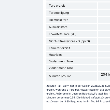
Tore erzielt
Torbeteiligung
Heimspieltore
Auswärtstore
Erwartete Tore (xG)
Nicht-Elfmetertore xG (npxG)
Elfmeter erzielt
Hattricks
3 oder mehr Tore
2 oder mehr Tore
204 M
Minuten pro Tor
Jesuran Rak-Sakyi hat in der Saison 2025/2026 Super
erzielt, während 3 Tore bei Auswärtsspielen erzielt
erzielt. Außerdem ist Jesuran Rak-Sakyi's total T/A (t
Minuten gerechnet 0.55. Die Nicht-Strafstoß xG pro 
npxG-Wert bei 3.90 liegt, was ihn im Top 94 Prozentb