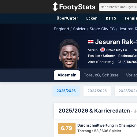
Über/Unter
Ecken
BTTS
Tennis
England
/
Spieler
/
Stoke City FC
/
Jesuran R
Jesuran Rak
Verein :
Stoke City FC
Na
Position :
Stürmer - Rechtsauße
Alter (Geburtstag) :
23 (5/10/20
Allgemein
Tore, xG, Schüsse
Vorla
2025/2026
2024/2025
2023/202
2025/2026 & Karrieredaten
- J
Durchschnittwertung in Champion
6.79
Torrang : 53 / 606 Spieler