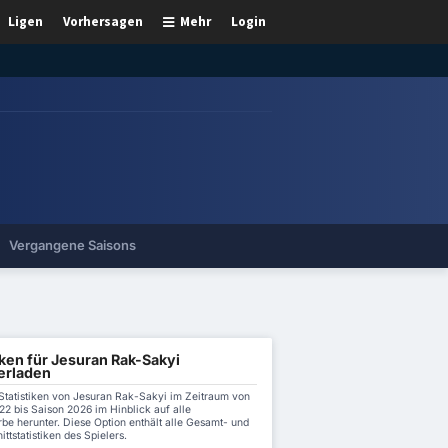
Ligen
Vorhersagen
Mehr
Login
Vergangene Saisons
iken für Jesuran Rak-Sakyi
erladen
 Statistiken von Jesuran Rak-Sakyi im Zeitraum von
2 bis Saison 2026 im Hinblick auf alle
be herunter. Diese Option enthält alle Gesamt- und
ttstatistiken des Spielers.