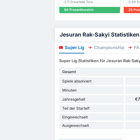
3.11 Erwartete Tore
0.69 E
88 Prozentbereich
25 Pro
Jesuran Rak-Sakyi Statistiken –
Super Lig
Championship
FA
Super Lig Statistiken für Jesuran Rak-Saky
Gesamt
Spiele absolviert
Minuten
€
Jahresgehalt
Teil der Startelf
Eingewechselt
Ausgewechselt