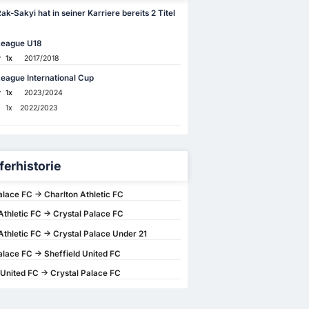
ak-Sakyi hat in seiner Karriere bereits 2 Titel
League U18
r
1x
2017/2018
eague International Cup
r
1x
2023/2024
1x
2022/2023
ferhistorie
alace FC -> Charlton Athletic FC
Athletic FC -> Crystal Palace FC
Athletic FC -> Crystal Palace Under 21
alace FC -> Sheffield United FC
 United FC -> Crystal Palace FC