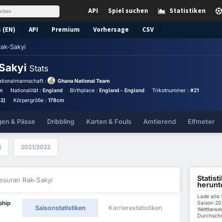
API
Spiel suchen
Statistiken
 (EN)
API
Premium
Vorhersage
CSV
ak-Sakyi
-Sakyi
Stats
tionalmannschaft :
Ghana National Team
n
Nationalität :
England
Birthplace :
England - England
Trikotnummer :
#21
02)
Körpergröße :
178cm
gen & Pässe
Dribbling
Karten & Fouls
Amtierend
Elfmeter
4
2021/2022
Statist
esuran Rak-Sakyi
herunt
Lade alle
Saison 202
ship
Saisonstatistiken
Karrierestatistiken
Wettbewer
Durchschni