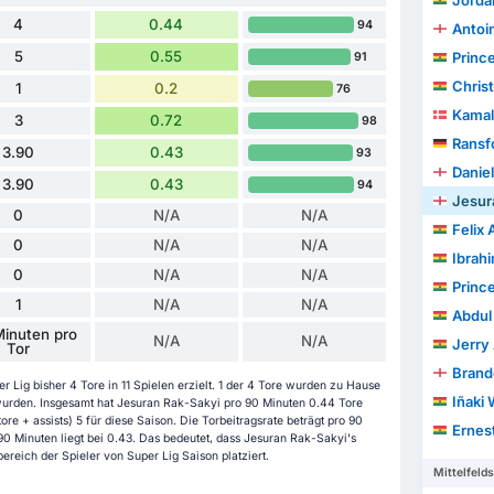
Jorda
4
0.44
94
Antoi
5
0.55
Princ
91
Christ
1
0.2
76
Kamal
3
0.72
98
Ransfo
3.90
0.43
93
Danie
3.90
0.43
94
Jesur
0
N/A
N/A
Felix
0
N/A
N/A
Ibrah
0
N/A
N/A
Princ
1
N/A
N/A
Abdul 
inuten pro
N/A
N/A
Jerry 
Tor
Brando
 Lig bisher 4 Tore in 11 Spielen erzielt. 1 der 4 Tore wurden zu Hause
Iñaki 
 wurden. Insgesamt hat Jesuran Rak-Sakyi pro 90 Minuten 0.44 Tore
ore + assists) 5 für diese Saison. Die Torbeitragsrate beträgt pro 90
Ernest
90 Minuten liegt bei 0.43. Das bedeutet, dass Jesuran Rak-Sakyi's
ereich der Spieler von Super Lig Saison platziert.
Mittelfelds