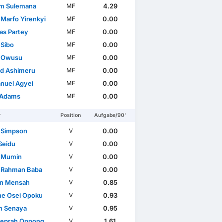
im Sulemana
4.29
MF
 Marfo Yirenkyi
0.00
MF
s Partey
0.00
MF
 Sibo
0.00
MF
a Owusu
0.00
MF
d Ashimeru
0.00
MF
uel Agyei
0.00
MF
 Adams
0.00
MF
r
Position
Aufgabe/90'
 Simpson
0.00
V
Seidu
0.00
V
 Mumin
0.00
V
 Rahman Baba
0.00
V
n Mensah
0.85
V
e Osei Opoku
0.93
V
n Senaya
0.95
V
Peprah Oppong
1.61
V