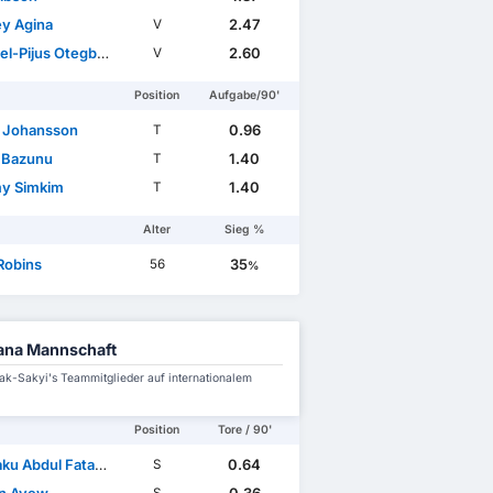
y Agina
2.47
V
l-Pijus Otegbayo
2.60
V
Position
Aufgabe/90'
r Johansson
0.96
T
 Bazunu
1.40
T
y Simkim
1.40
T
Alter
Sieg %
Robins
35
56
%
ana Mannschaft
ak-Sakyi's Teammitglieder auf internationalem
Position
Tore / 90'
ku Abdul Fatawu
0.64
S