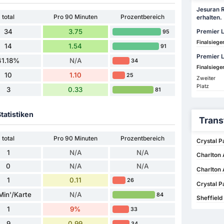
Jesuran R
total
Pro 90 Minuten
Prozentbereich
erhalten.
34
3.75
Premier 
95
Finalsiege
14
1.54
91
Premier L
41.18%
N/A
34
Finalsiege
10
1.10
25
Zweiter
Platz
3
0.33
81
tatistiken
Trans
total
Pro 90 Minuten
Prozentbereich
Crystal P
1
N/A
N/A
Charlton 
0
N/A
N/A
Charlton 
1
0.11
26
Crystal P
Min'/Karte
N/A
84
Sheffield
1
9%
33
9
0.99
34