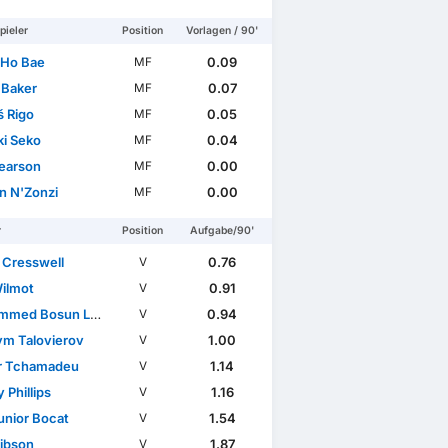
pieler
Position
Vorlagen / 90'
Ho Bae
0.09
MF
 Baker
0.07
MF
 Rigo
0.05
MF
ki Seko
0.04
MF
Freundschaftspiele
earson
0.00
MF
n N'Zonzi
0.00
MF
r
Position
Aufgabe/90'
 Cresswell
0.76
V
ilmot
0.91
V
med Bosun Lawal
0.94
V
m Talovierov
1.00
V
r Tchamadeu
1.14
V
 Phillips
1.16
V
unior Bocat
1.54
V
ibson
1.87
V