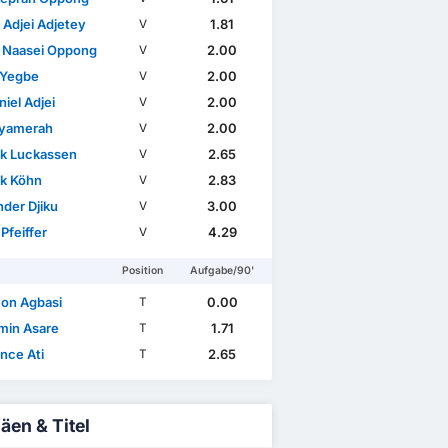
 Adjei Adjetey
1.81
V
 Naasei Oppong
2.00
V
 Yegbe
2.00
V
iel Adjei
2.00
V
yamerah
2.00
V
ck Luckassen
2.65
V
ck Köhn
2.83
V
nder Djiku
3.00
V
 Pfeiffer
4.29
V
Position
Aufgabe/90'
on Agbasi
0.00
T
min Asare
1.71
T
nce Ati
2.65
T
äen & Titel