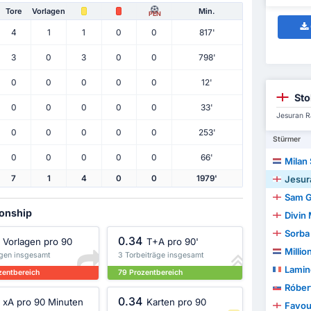
Tore
Vorlagen
Min.
PEN
4
1
1
0
0
817'
3
0
3
0
0
798'
0
0
0
0
0
12'
Sto
0
0
0
0
0
33'
Jesuran R
0
0
0
0
0
253'
Stürmer
0
0
0
0
0
66'
Milan
Jesur
7
1
4
0
0
1979'
Sam G
ionship
Divin
Sorba
0.34
Vorlagen pro 90
T+A pro 90'
Milli
agen insgesamt
3 Torbeiträge insgesamt
Lamin
zentbereich
79 Prozentbereich
Róber
0.34
xA pro 90 Minuten
Karten pro 90
Favou