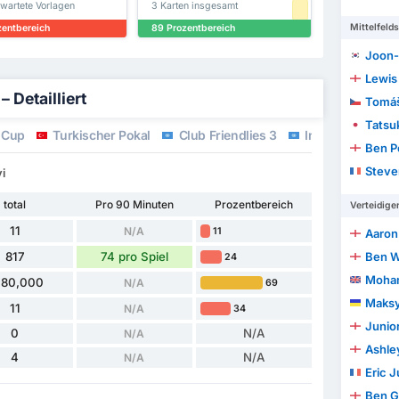
rwartete Vorlagen
3 Karten insgesamt
Mittelfelds
zentbereich
89 Prozentbereich
Joon-
Lewis
 Detailliert
Tomáš
Tatsu
 Cup
Turkischer Pokal
Club Friendlies 3
Internazionale 
Ben P
Steve
i
total
Pro 90 Minuten
Prozentbereich
Verteidige
11
N/A
11
Aaron
817
74 pro Spiel
Ben W
24
Moham
780,000
N/A
69
Maksy
11
N/A
34
Junio
0
N/A
N/A
Ashley
4
N/A
N/A
Eric J
Ben G