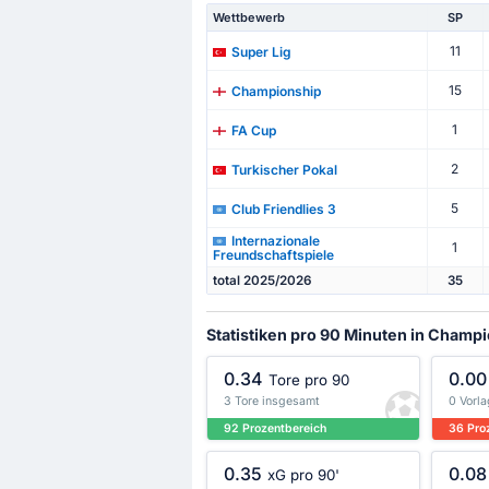
Wettbewerb
SP
11
Super Lig
15
Championship
1
FA Cup
2
Turkischer Pokal
5
Club Friendlies 3
Internazionale
1
Freundschaftspiele
total 2025/2026
35
Statistiken pro 90 Minuten in Champ
0.34
0.00
Tore pro 90
3 Tore insgesamt
0 Vorl
92 Prozentbereich
36 Pro
0.35
0.08
xG pro 90'