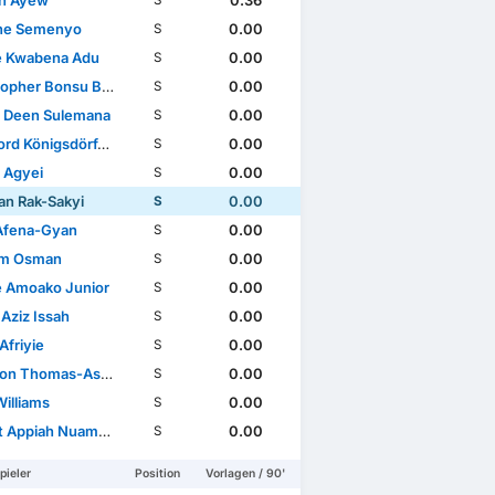
n Ayew
0.36
S
ne Semenyo
0.00
S
e Kwabena Adu
0.00
S
opher Bonsu Baah
0.00
S
 Deen Sulemana
0.00
S
rd Königsdörffer
0.00
S
l Agyei
0.00
S
an Rak-Sakyi
0.00
S
 Afena-Gyan
0.00
S
im Osman
0.00
S
e Amoako Junior
0.00
S
Aziz Issah
0.00
S
Afriyie
0.00
S
n Thomas-Asante
0.00
S
Williams
0.00
S
 Appiah Nuamah
0.00
S
pieler
Position
Vorlagen / 90'