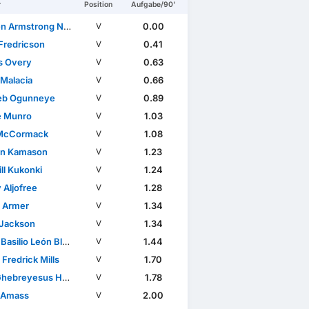
r
Position
Aufgabe/90'
mstrong Ngwashi Chinjie
0.00
V
 Fredricson
0.41
V
s Overy
0.63
V
 Malacia
0.66
V
eb Ogunneye
0.89
V
e Munro
1.03
V
 McCormack
1.08
V
an Kamason
1.23
V
ll Kukonki
1.24
V
 Aljofree
1.28
V
l Armer
1.34
V
 Jackson
1.34
V
asilio León Blanco
1.44
V
 Fredrick Mills
1.70
V
hebreyesus Helafu
1.78
V
 Amass
2.00
V