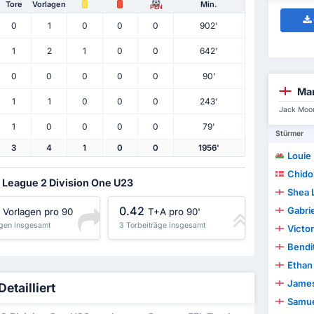
Tore
Vorlagen
Min.
PEN
0
1
0
0
0
902'
1
2
1
0
0
642'
0
0
0
0
0
90'
Man
1
1
0
0
0
243'
Jack Moor
1
0
0
0
0
79'
Stürmer
3
4
1
0
0
1956'
Louie
Chido
r League 2 Division One U23
Shea 
0.42
Gabrie
Vorlagen pro 90
T+A pro 90'
agen insgesamt
3 Torbeiträge insgesamt
Victo
Bendi
Ethan
James
etailliert
Samue