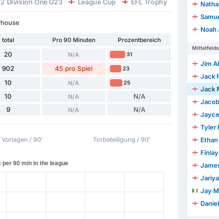
2 Division One U23
League Cup
EFL Trophy
Premier Lea
Nathan
Samue
rhouse
Noah 
total
Pro 90 Minuten
Prozentbereich
Mittelfelds
20
N/A
31
Jim Ale
902
45 pro Spiel
23
Jack 
10
N/A
25
Jack 
10
N/A
N/A
Jacob
9
N/A
N/A
Jayce
Tyler 
Vorlagen / 90'
Torbeteiligung / 90'
Ethan
Finlay
James
Jariy
Jay 
Danie