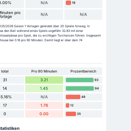
0.00%
N/A
18
inuten pro
N/A
N/A
orlage
5/2026 Saison 1 Vorlagen geleistet über 20 Spiele hinweg. In
e den Ball während eines Spiels ungefähr 32.83 mit einer
hlüsselpässe pro Spiel, die zu wichtigen Torchancen führen. Insgesamt
house bei 0.16 pro 90 Minuten. Damit liegt er über dem 74
total
Pro 90 Minuten
Prozentbereich
31
3.21
93
14
1.45
94
45.16%
N/A
49
17
1.76
12
0
0.00
35
tatistiken