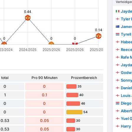
Verteidige
Jayden Ar
Tyler
Jame
Tyrell
Habe
Reec
Rafe
Jayd
Godwi
total
Pro 90 Minuten
Prozentbereich
Sonny
0
0
35
Danie
1
0.1
40
Louis
Diego B
0
0
46
Albert
0
0
54
Yuel G
0.53
0.05
30
Harry
0.53
0.05
30