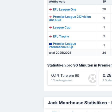
Wettbewerb
SP
20
EFL League One
Premier League 2 Division
9
One U23
1
League Cup
3
EFL Trophy
Premier League
1
International Cup
total 2025/2026
34
Statistiken pro 90 Minuten in Premie
0.14
0.28
Tore pro 90
1 Tore insgesamt
2 Vorl
Jack Moorhouse Statistiken – D