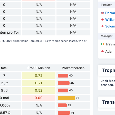
0
N/A
N/A
Torhüter
0
N/A
N/A
Derm
0
N/A
N/A
Willia
0
N/A
N/A
Solom
ten pro Tor
N/A
N/A
Manager
5/2026 bisher keine Tore erzielt. Es wird sich sehen lassen, wie er
Travis
Adam
total
Pro 90 Minuten
Prozentbereich
Troph
7
0.72
40
Jack Moor
2
0.21
45
/ 7
erhalten.
5
0.52
40
/ 7
0 mal
0.00
66
Trans
0.00%
N/A
35
28.57%
N/A
46