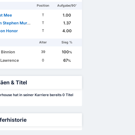
Position
Aufgabe/90'
ot Mee
1.00
T
m Stephen Murdock
1.37
T
on Honor
4.00
T
Alter
Sieg %
 Binnion
100
39
%
 Lawrence
67
0
%
äen & Titel
house hat in seiner Karriere bereits 0 Titel
ferhistorie