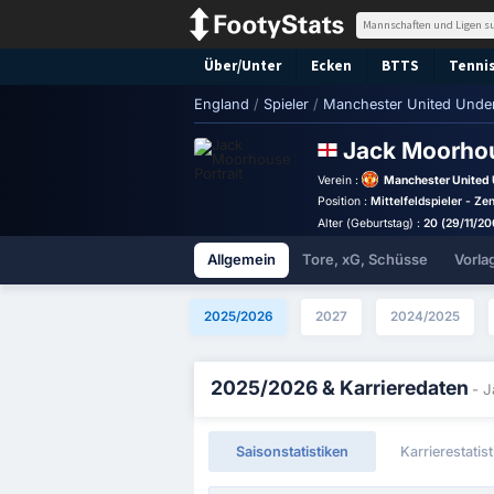
Über/Unter
Ecken
BTTS
Tennis
England
/
Spieler
/
Manchester United Under
Jack Moorho
Verein :
Manchester United 
Position :
Mittelfeldspieler - Zen
Alter (Geburtstag) :
20 (29/11/20
Allgemein
Tore, xG, Schüsse
Vorla
2025/2026
2027
2024/2025
2025/2026 & Karrieredaten
- 
Saisonstatistiken
Karrierestatis