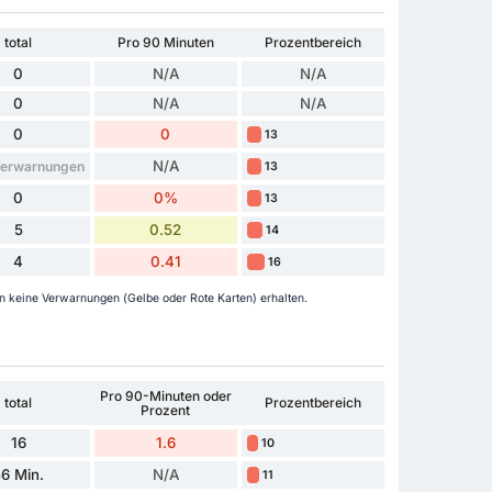
total
Pro 90 Minuten
Prozentbereich
0
N/A
N/A
0
N/A
N/A
0
0
13
N/A
Verwarnungen
13
0
0%
13
5
0.52
14
4
0.41
16
keine Verwarnungen (Gelbe oder Rote Karten) erhalten.
Pro 90-Minuten oder
total
Prozentbereich
Prozent
16
1.6
10
6 Min.
N/A
11