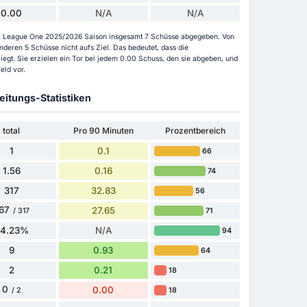
0.00
N/A
N/A
EFL League One 2025/2026 Saison insgesamt 7 Schüsse abgegeben. Von
deren 5 Schüsse nicht aufs Ziel. Das bedeutet, dass die
egt. Sie erzielen ein Tor bei jedem 0.00 Schuss, den sie abgeben, und
eld vor.
itungs-Statistiken
total
Pro 90 Minuten
Prozentbereich
1
0.1
66
1.56
0.16
74
317
32.83
56
67
27.65
71
/ 317
84.23%
N/A
94
9
0.93
64
2
0.21
18
0
0.00
18
/ 2