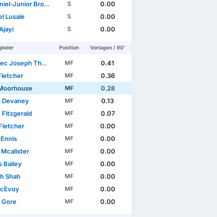
gue International Cup
iel-Junior Brown
0.00
S
l Lusale
0.00
S
Ajayi
0.00
S
pieler
Position
Vorlagen / 90'
c Joseph Thwaites
0.41
MF
Fletcher
0.36
MF
Moorhouse
0.28
MF
 Devaney
0.13
MF
 Fitzgerald
0.07
MF
Fletcher
0.00
MF
 Ennis
0.00
MF
 Mcalister
0.00
MF
 Bailey
0.00
MF
ah Shah
0.00
MF
McEvoy
0.00
MF
l Gore
0.00
MF