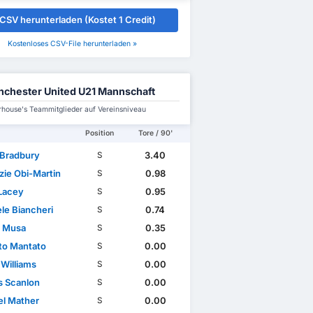
CSV herunterladen (Kostet 1 Credit)
Kostenloses CSV-File herunterladen »
chester United U21 Mannschaft
house's Teammitglieder auf Vereinsniveau
Position
Tore / 90'
 Bradbury
3.40
S
zie Obi-Martin
0.98
S
Lacey
0.95
S
le Biancheri
0.74
S
r Musa
0.35
S
to Mantato
0.00
S
 Williams
0.00
S
 Scanlon
0.00
S
l Mather
0.00
S