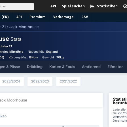
API
Spiel suchen
Statistiken
 (EN)
API
Premium
Vorhersage
CSV
 21
/
Jack Moorhouse
use
Stats
Under 21
trales Mittelfeld
Nationalität :
England
05)
Körpergröße :
184cm
Gewicht :
70kg
gen & Pässe
Dribbling
Karten & Fouls
Amtierend
Elfmeter
2023/2024
2022/2023
2021/2022
Statis
Jack Moorhouse
herunt
Lade alle
Saison 20
tiken
Wettbewer
Durchschni