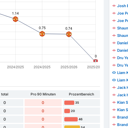
Josh 
Joe P
Joe P
Shaun
Shaun
Danie
Danie
Dru Y
Dru Y
Liam K
Liam K
Jack 
total
Pro 90 Minuten
Prozentbereich
Jack 
Kian 
0
0
35
Kian 
0
0
20
Brand
0
0
46
Brand
0
0
54