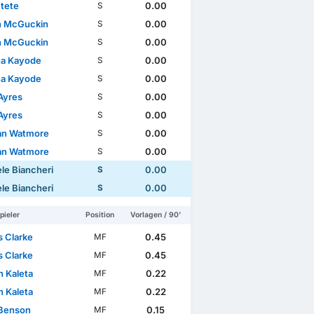
Etete
0.00
S
n McGuckin
0.00
S
n McGuckin
0.00
S
l Cup
a Kayode
0.00
S
a Kayode
0.00
S
Ayres
0.00
S
Ayres
0.00
S
an Watmore
0.00
S
an Watmore
0.00
S
le Biancheri
0.00
S
le Biancheri
0.00
S
pieler
Position
Vorlagen / 90'
 Clarke
0.45
MF
 Clarke
0.45
MF
n Kaleta
0.22
MF
n Kaleta
0.22
MF
Benson
0.15
MF