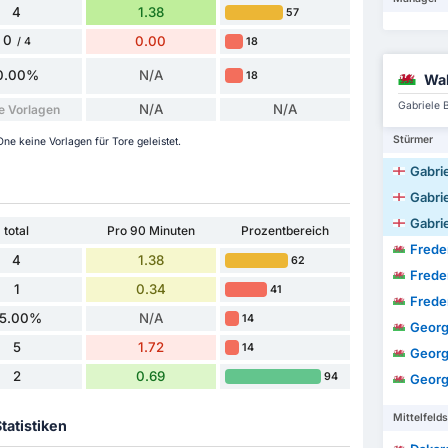
4
1.38
57
0
0.00
18
/ 4
0.00%
N/A
18
Wal
Gabriele 
N/A
N/A
e Vorlagen
Stürmer
e keine Vorlagen für Tore geleistet.
Gabrie
Gabrie
Gabrie
total
Pro 90 Minuten
Prozentbereich
Frede
4
1.38
62
Frede
1
0.34
41
Frede
5.00%
N/A
14
Georg
5
1.72
14
Georg
2
0.69
94
Georg
Mittelfelds
tatistiken