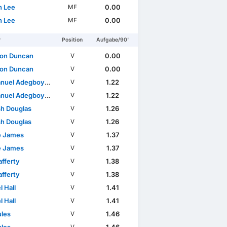
 Lee
0.00
MF
 Lee
0.00
MF
r
Position
Aufgabe/90'
son Duncan
0.00
V
son Duncan
0.00
V
uel Adegboyega
1.22
V
uel Adegboyega
1.22
V
h Douglas
1.26
V
h Douglas
1.26
V
e James
1.37
V
e James
1.37
V
afferty
1.38
V
afferty
1.38
V
 Hall
1.41
V
 Hall
1.41
V
ules
1.46
V