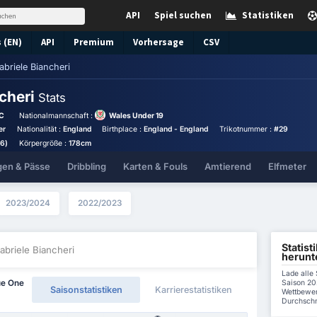
API
Spiel suchen
Statistiken
 (EN)
API
Premium
Vorhersage
CSV
abriele Biancheri
ncheri
Stats
FC
Nationalmannschaft :
Wales Under 19
er
Nationalität :
England
Birthplace :
England - England
Trikotnummer :
#29
06)
Körpergröße :
178cm
gen & Pässe
Dribbling
Karten & Fouls
Amtierend
Elfmeter
2023/2024
2022/2023
Statist
abriele Biancheri
herunt
Lade alle 
Saison 20
ue One
Saisonstatistiken
Karrierestatistiken
Wettbewer
Durchschni