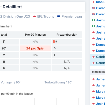
Kion 
 Detailliert
Ciara
Ciara
2 Division One U23
EFL Trophy
Premier League Internationa
Joshu
iancheri
Joshu
Josh 
total
Pro 90 Minuten
Prozentbereich
Josh 
11
N/A
8
Dunc
261
24 pro Spiel
0
Dunc
2
N/A
1
Gabrie
9
N/A
N/A
Gabrie
6
N/A
N/A
Mittelfelds
James
Vorlagen / 90'
Torbeteiligung / 90'
James
Marvi
Marvi
Josh 