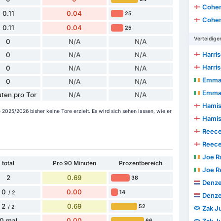
Cohen
0.11
0.04
25
Cohen
0.11
0.04
25
Verteidige
0
N/A
N/A
Harri
0
N/A
N/A
Harri
0
N/A
N/A
Emman
0
N/A
N/A
Emman
ten pro Tor
N/A
N/A
Hamis
2025/2026 bisher keine Tore erzielt. Es wird sich sehen lassen, wie er
Hamis
Reec
Reec
Joe R
total
Pro 90 Minuten
Prozentbereich
Joe R
2
0.69
38
Denzel
0
0.00
14
/ 2
Denzel
2
0.69
52
/ 2
Zak J
0 mal
0.00
66