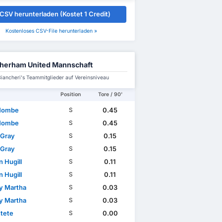
CSV herunterladen (Kostet 1 Credit)
Kostenloses CSV-File herunterladen »
herham United Mannschaft
Biancheri's Teammitglieder auf Vereinsniveau
Position
Tore / 90'
Nombe
0.45
S
Nombe
0.45
S
 Gray
0.15
S
 Gray
0.15
S
 Hugill
0.11
S
 Hugill
0.11
S
ny Martha
0.03
S
ny Martha
0.03
S
Etete
0.00
S