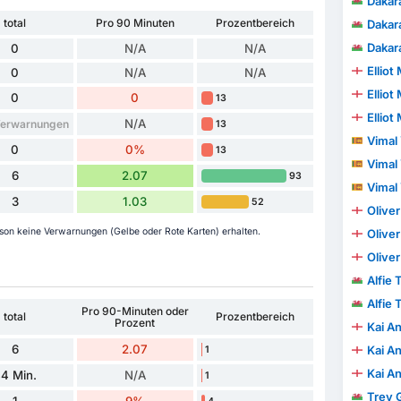
Dakar
total
Pro 90 Minuten
Prozentbereich
Dakar
Dakar
0
N/A
N/A
Elliot
0
N/A
N/A
Elliot
0
0
13
Elliot
N/A
Verwarnungen
13
Vimal
0
0%
13
Vimal
6
2.07
93
Vimal
3
1.03
52
Olive
son keine Verwarnungen (Gelbe oder Rote Karten) erhalten.
Olive
Olive
Alfie 
Alfie 
Pro 90-Minuten oder
total
Prozentbereich
Prozent
Kai A
6
2.07
Kai A
1
Kai A
4 Min.
N/A
1
Trey 
1
9%