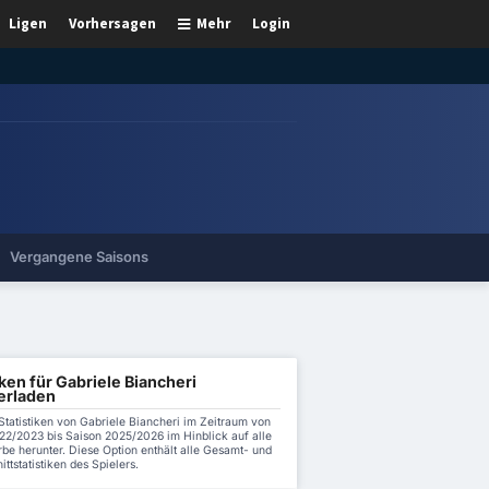
Ligen
Vorhersagen
Mehr
Login
Vergangene Saisons
iken für Gabriele Biancheri
erladen
Statistiken von Gabriele Biancheri im Zeitraum von
22/2023 bis Saison 2025/2026 im Hinblick auf alle
be herunter. Diese Option enthält alle Gesamt- und
ttstatistiken des Spielers.