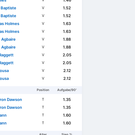
ules
1.46
V
 Baptiste
1.52
V
 Baptiste
1.52
V
as Holmes
1.63
V
as Holmes
1.63
V
 Agbaire
1.88
V
 Agbaire
1.88
V
Raggett
2.05
V
Raggett
2.05
V
Sousa
2.12
V
Sousa
2.12
V
Position
Aufgabe/90'
ron Dawson
1.35
T
ron Dawson
1.35
T
ann
1.60
T
ann
1.60
T
Alter
Sieg %