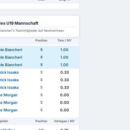
es U19 Mannschaft
Biancheri's Teammitglieder auf Vereinsniveau
Position
Tore / 90'
le Biancheri
1.00
S
le Biancheri
1.00
S
le Biancheri
1.00
S
rick Issaka
0.33
S
rick Issaka
0.33
S
rick Issaka
0.33
S
e Morgan
0.00
S
e Morgan
0.00
S
e Morgan
0.00
S
pieler
Position
Vorlagen / 90'