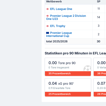
Wettbewerb
SP
11
EFL League One
Premier League 2 Division
14
One U23
3
EFL Trophy
Premier League
2
International Cup
total 2025/2026
30
Statistiken pro 90 Minuten in EFL Le
0.00
0.00
Tore pro 90
0 Tore insgesamt
0 Vorl
35 Prozentbereich
36 Pro
0.04
0.07
xG pro 90'
0.11 Erwartete Tore
0.20 E
25 Prozentbereich
26 Pro