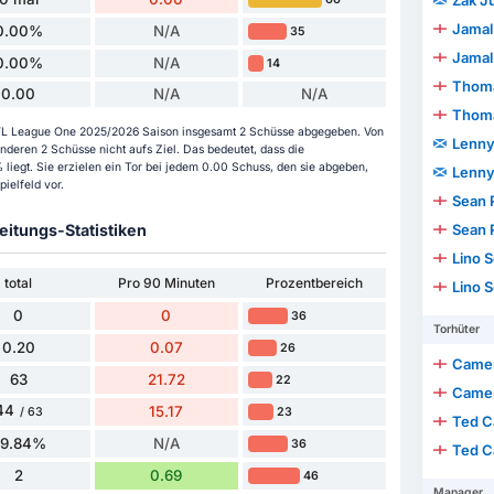
Zak J
Jamal
0.00%
N/A
35
Jamal
0.00%
N/A
14
Thom
0.00
N/A
N/A
Thom
er EFL League One 2025/2026 Saison insgesamt 2 Schüsse abgegeben. Von
Lenny
deren 2 Schüsse nicht aufs Ziel. Das bedeutet, dass die
liegt. Sie erzielen ein Tor bei jedem 0.00 Schuss, den sie abgeben,
Lenny
ielfeld vor.
Sean 
itungs-Statistiken
Sean 
Lino 
total
Pro 90 Minuten
Prozentbereich
Lino 
0
0
36
Torhüter
0.20
0.07
26
Came
63
21.72
22
Came
44
15.17
23
/ 63
Ted C
69.84%
N/A
36
Ted C
2
0.69
46
Manager