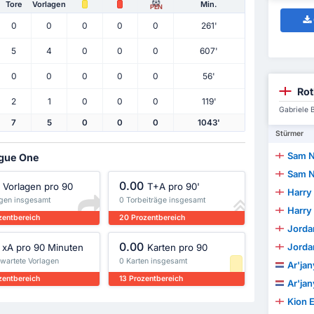
Tore
Vorlagen
Min.
PEN
0
0
0
0
0
261'
5
4
0
0
0
607'
0
0
0
0
0
56'
Rot
2
1
0
0
0
119'
Gabriele 
7
5
0
0
0
1043'
Stürmer
Sam 
ague One
Sam 
0.00
Vorlagen pro 90
T+A pro 90'
Harry
agen insgesamt
0 Torbeiträge insgesamt
Harry
zentbereich
20 Prozentbereich
Jordan
0.00
Jordan
xA pro 90 Minuten
Karten pro 90
rwartete Vorlagen
0 Karten insgesamt
Ar'ja
zentbereich
13 Prozentbereich
Ar'ja
Kion 