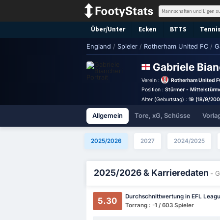
Über/Unter
Ecken
BTTS
Tennis
England
/
Spieler
/
Rotherham United FC
/
G
Gabriele Bia
Verein :
Rotherham United 
Position :
Stürmer - Mittelstürm
Alter (Geburtstag) :
19 (18/9/20
Allgemein
Tore, xG, Schüsse
Vorla
2025/2026
2027
2024/2025
2025/2026 & Karrieredaten
- G
Durchschnittwertung in EFL Leag
5.30
Torrang : -1 / 603 Spieler