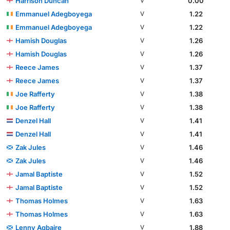
Harrison Duncan
0.00
V
Emmanuel Adegboyega
1.22
V
Emmanuel Adegboyega
1.22
V
Hamish Douglas
1.26
V
Hamish Douglas
1.26
V
Reece James
1.37
V
Reece James
1.37
V
Joe Rafferty
1.38
V
Joe Rafferty
1.38
V
Denzel Hall
1.41
V
Denzel Hall
1.41
V
Zak Jules
1.46
V
Zak Jules
1.46
V
Jamal Baptiste
1.52
V
Jamal Baptiste
1.52
V
Thomas Holmes
1.63
V
Thomas Holmes
1.63
V
Lenny Agbaire
1.88
V