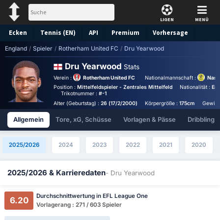
LIGEN
MENÜ
Ecken
Tennis (EN)
API
Premium
Vorhersage
England
/
Spieler
/
Rotherham United FC
/
Dru Yearwood
Dru Yearwood
Stats
Verein :
Rotherham United FC
Nationalmannschaft :
Nash
Position :
Mittelfeldspieler - Zentrales Mittelfeld
Nationalität :
En
Trikotnummer :
#-1
Alter (Geburtstag) :
26 (17/2/2000)
Körpergröße :
175cm
Gewich
Allgemein
Tore, xG, Schüsse
Vorlagen & Pässe
Dribbling
2025/2026
2024
2023
2022
2021
2020
2025/2026 & Karrieredaten
- Dru Yearwood
Durchschnittwertung in EFL League One
6.20
Vorlagerang : 271 / 603 Spieler