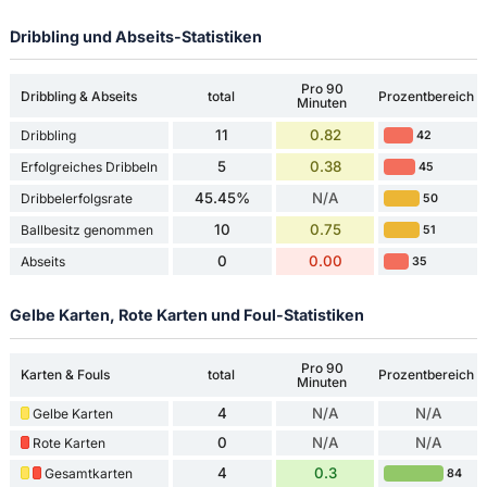
Dribbling und Abseits-Statistiken
Pro 90
Dribbling & Abseits
total
Prozentbereich
Minuten
11
0.82
Dribbling
42
5
0.38
Erfolgreiches Dribbeln
45
45.45%
N/A
Dribbelerfolgsrate
50
10
0.75
Ballbesitz genommen
51
0
0.00
Abseits
35
Gelbe Karten, Rote Karten und Foul-Statistiken
Pro 90
Karten & Fouls
total
Prozentbereich
Minuten
4
N/A
N/A
Gelbe Karten
0
N/A
N/A
Rote Karten
4
0.3
Gesamtkarten
84