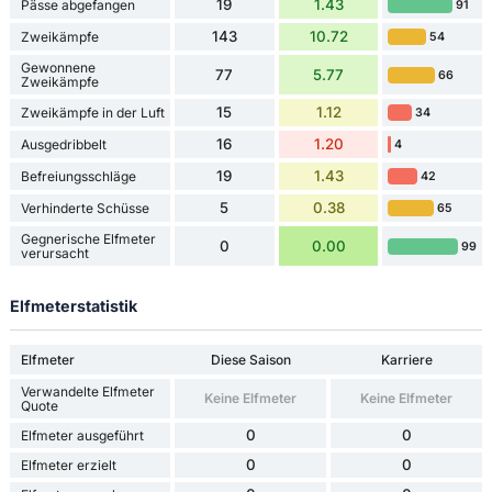
19
1.43
Pässe abgefangen
91
143
10.72
Zweikämpfe
54
Gewonnene
77
5.77
66
Zweikämpfe
15
1.12
Zweikämpfe in der Luft
34
16
1.20
Ausgedribbelt
4
19
1.43
Befreiungsschläge
42
5
0.38
Verhinderte Schüsse
65
Gegnerische Elfmeter
0
0.00
99
verursacht
Elfmeterstatistik
Elfmeter
Diese Saison
Karriere
Verwandelte Elfmeter
Keine Elfmeter
Keine Elfmeter
Quote
0
0
Elfmeter ausgeführt
0
0
Elfmeter erzielt