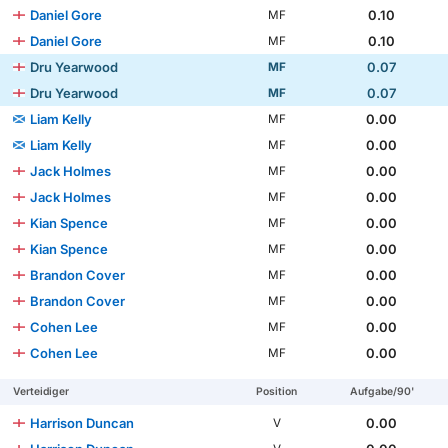
Daniel Gore
0.10
MF
Daniel Gore
0.10
MF
Dru Yearwood
0.07
MF
Dru Yearwood
0.07
MF
Liam Kelly
0.00
MF
Liam Kelly
0.00
MF
Jack Holmes
0.00
MF
Jack Holmes
0.00
MF
Kian Spence
0.00
MF
Kian Spence
0.00
MF
Brandon Cover
0.00
MF
Brandon Cover
0.00
MF
Cohen Lee
0.00
MF
Cohen Lee
0.00
MF
Verteidiger
Position
Aufgabe/90'
Harrison Duncan
0.00
V