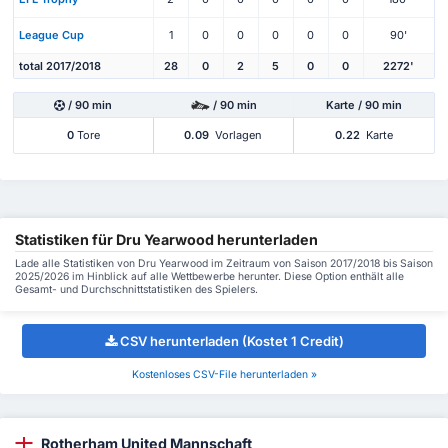
League Cup
1
0
0
0
0
0
90'
total 2017/2018
28
0
2
5
0
0
2272'
/ 90 min
/ 90 min
Karte / 90 min
0
Tore
0.09
Vorlagen
0.22
Karte
Statistiken für Dru Yearwood herunterladen
Lade alle Statistiken von Dru Yearwood im Zeitraum von Saison 2017/2018 bis Saison
2025/2026 im Hinblick auf alle Wettbewerbe herunter. Diese Option enthält alle
Gesamt- und Durchschnittstatistiken des Spielers.
CSV herunterladen (Kostet 1 Credit)
Kostenloses CSV-File herunterladen »
Rotherham United Mannschaft