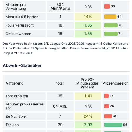
304
Minuten pro
N/A
30
Min'/Karte
Verwarnung
4
14%
Mehr als 0,5 Karten
64
18
1.35
Fouls verursacht
70
18
1.35
Gefoult worden
71
Dru Yearwood hat in Saison EFL League One 2025/2026 insgesamt 4 Gelbe Karten und
0 Rote Karten über 29 Spiele hinweg erhalten. Dieses Team verursacht pro 90 Minuten
insgesamt 1.35 Fouls.
Abwehr-Statistiken
Pro 90-
Amtierend
total
Minuten oder
Prozentbereich
Prozent
19
1.41
Tore erhalten
25
Minuten pro kassiertes
64 Min.
N/A
26
Tor
7
24%
Zu Null Spiel
41
39
2.93
Tackles
96