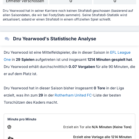
0
0
Elfmeter verschossen
Dru Yearwood hat in seiner Karriere noch keinen Strafstoß geschossen (basierend auf
allen Saisondaten, die wir bei FootyStats sammeln). Seine Strafstoß-Statistik wird
aktualisiert, sobald er einen Strafstoß in einem offiziellen Spiel schießt.
Dru Yearwood's Statistische Analyse
Dru Yearwood ist eine Mittelfeldspieler, die in dieser Saison in
EFL League
One
in
29 Spielen
aufgetreten ist und insgesamt
1214 Minuten gespielt hat
.
Dru Yearwood erhält durchschnittlich
0.07 Vorgaben
für alle 90 Minuten, die
er auf dem Platz ist.
Dru Yearwood hat in dieser Saison bisher insgesamt
0 Tore
in der Liga
erzielt, was ihn zum
29
in der
Rotherham United FC
-Liste der besten
Torschützen des Kaders macht.
Minute pro Minute
Erzielt ein Tor alle
N/A Minuten (Keine Tore)
Erzielt eine Vorlage alle 1214 Minuten