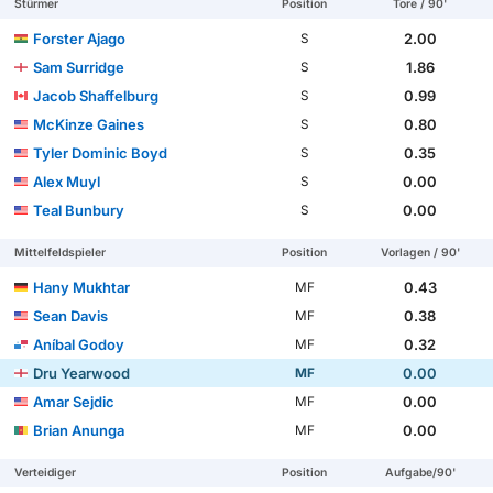
Stürmer
Position
Tore / 90'
Forster Ajago
2.00
S
Sam Surridge
1.86
S
Jacob Shaffelburg
0.99
S
McKinze Gaines
0.80
S
Tyler Dominic Boyd
0.35
S
Alex Muyl
0.00
S
Teal Bunbury
0.00
S
Mittelfeldspieler
Position
Vorlagen / 90'
Hany Mukhtar
0.43
MF
Sean Davis
0.38
MF
Aníbal Godoy
0.32
MF
Dru Yearwood
0.00
MF
Amar Sejdic
0.00
MF
Brian Anunga
0.00
MF
Verteidiger
Position
Aufgabe/90'