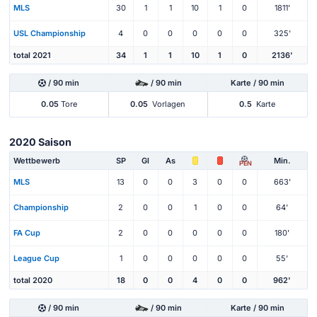
MLS
30
1
1
10
1
0
1811'
USL Championship
4
0
0
0
0
0
325'
total 2021
34
1
1
10
1
0
2136'
/ 90 min
/ 90 min
Karte / 90 min
0.05
Tore
0.05
Vorlagen
0.5
Karte
2020 Saison
Wettbewerb
SP
Gl
As
Min.
PEN
MLS
13
0
0
3
0
0
663'
Championship
2
0
0
1
0
0
64'
FA Cup
2
0
0
0
0
0
180'
League Cup
1
0
0
0
0
0
55'
total 2020
18
0
0
4
0
0
962'
/ 90 min
/ 90 min
Karte / 90 min