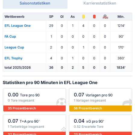
Saisonstatistiken
Karrierestatistiken
Wettbewerb
SP
Gl
As
Min.
PEN
EFL League One
29
0
1
4
0
0
1214'
FA Cup
1
0
0
0
0
0
90'
League Cup
2
0
0
1
0
0
170'
EFL Trophy
4
0
1
0
0
0
360'
total 2025/2026
36
0
2
5
0
0
1834'
Statistiken pro 90 Minuten in EFL League One
0.00
0.07
Tore pro 90
Vorlagen pro 90
0 Tore insgesamt
1 Vorlagen insgesamt
35 Prozentbereich
56 Prozentbereich
0.07
0.04
T+A pro 90'
xG pro 90'
1 Torbeiträge insgesamt
0.52 Erwartete Tore
32 Prozentbereich
25 Prozentbereich