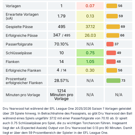
1
0.07
Vorlagen
56
Erwartete Vorlagen
1.79
0.13
59
(xA)
495
37.12
Gespielte Pässe
69
347
26.03
Erfolgreiche Pässe
66
/ 495
70.10%
N/A
Passerfolgsrate
37
10
0.75
Schlüsselpässe
49
14
1.05
Flanken
48
4
0.30
Erfolgreiche Flanken
56
/ 14
Prozentsatz
28.57%
N/A
73
erfolgreicher Flanken
1214
Minuten pro
N/A
N/A
Minuten pro Vorlage
Vorlage
Dru Yearwood hat während der EFL League One 2025/2026 Saison 1 Vorlagen geleistet
über 29 Spiele hinweg. In Betrachtnahme des Passspiels, so gibt Dru Yearwood den Ball
während eines Spiels ungefähr 37.12 mit einer Passerfolgsrate von 70.10 ab. Er spielt
auch 0.75 Schlüsselpässe pro Spiel, die zu wichtigen Torchancen führen. Insgesamt
liegt der xA (Expected Assists) Output von Dru Yearwood bei 0.13 pro 90 Minuten. Damit
liegt er über dem 59 Prozentbereich der Spieler in der EFL League One.