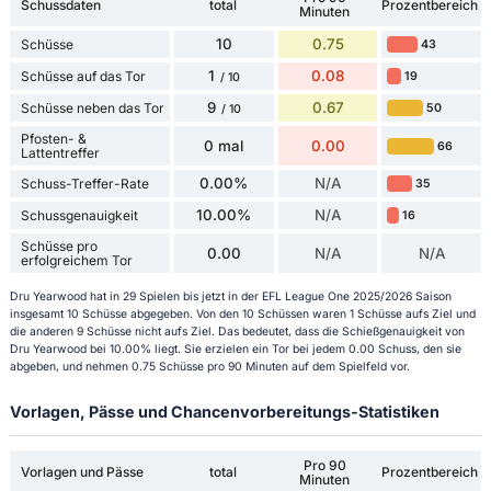
Schussdaten
total
Prozentbereich
Minuten
10
0.75
Schüsse
43
1
0.08
Schüsse auf das Tor
19
/ 10
9
0.67
Schüsse neben das Tor
50
/ 10
Pfosten- &
0 mal
0.00
66
Lattentreffer
0.00%
N/A
Schuss-Treffer-Rate
35
10.00%
N/A
Schussgenauigkeit
16
Schüsse pro
0.00
N/A
N/A
erfolgreichem Tor
Dru Yearwood hat in 29 Spielen bis jetzt in der EFL League One 2025/2026 Saison
insgesamt 10 Schüsse abgegeben. Von den 10 Schüssen waren 1 Schüsse aufs Ziel und
die anderen 9 Schüsse nicht aufs Ziel. Das bedeutet, dass die Schießgenauigkeit von
Dru Yearwood bei 10.00% liegt. Sie erzielen ein Tor bei jedem 0.00 Schuss, den sie
abgeben, und nehmen 0.75 Schüsse pro 90 Minuten auf dem Spielfeld vor.
Vorlagen, Pässe und Chancenvorbereitungs-Statistiken
Pro 90
Vorlagen und Pässe
total
Prozentbereich
Minuten