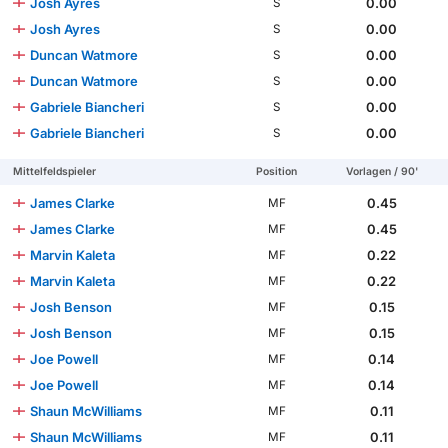
Josh Ayres
0.00
S
Josh Ayres
0.00
S
Duncan Watmore
0.00
S
Duncan Watmore
0.00
S
Gabriele Biancheri
0.00
S
Gabriele Biancheri
0.00
S
Mittelfeldspieler
Position
Vorlagen / 90'
James Clarke
0.45
MF
James Clarke
0.45
MF
Marvin Kaleta
0.22
MF
Marvin Kaleta
0.22
MF
Josh Benson
0.15
MF
Josh Benson
0.15
MF
Joe Powell
0.14
MF
Joe Powell
0.14
MF
Shaun McWilliams
0.11
MF
Shaun McWilliams
0.11
MF