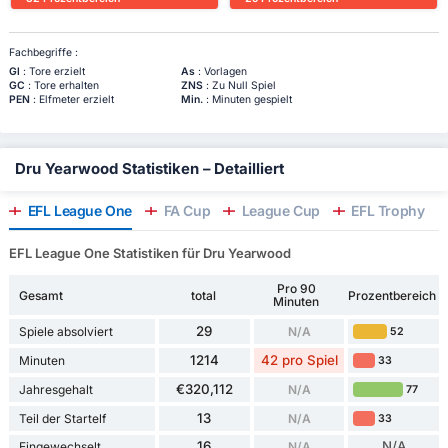
Fachbegriffe :
Gl
: Tore erzielt
As
: Vorlagen
GC
: Tore erhalten
ZNS
: Zu Null Spiel
PEN
: Elfmeter erzielt
Min.
: Minuten gespielt
Dru Yearwood Statistiken – Detailliert
EFL League One
FA Cup
League Cup
EFL Trophy
EFL League One Statistiken für Dru Yearwood
Pro 90
Gesamt
total
Prozentbereich
Minuten
29
Spiele absolviert
N/A
52
1214
42 pro Spiel
Minuten
33
€320,112
Jahresgehalt
N/A
77
13
Teil der Startelf
N/A
33
16
N/A
Eingewechselt
N/A