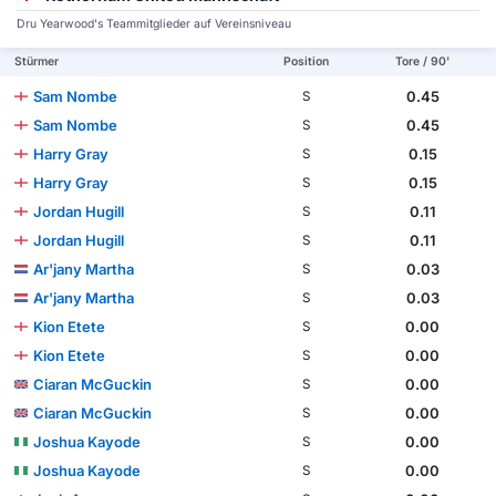
Dru Yearwood's Teammitglieder auf Vereinsniveau
Stürmer
Position
Tore / 90'
Sam Nombe
0.45
S
Sam Nombe
0.45
S
Harry Gray
0.15
S
Harry Gray
0.15
S
Jordan Hugill
0.11
S
Jordan Hugill
0.11
S
Ar'jany Martha
0.03
S
Ar'jany Martha
0.03
S
Kion Etete
0.00
S
Kion Etete
0.00
S
Ciaran McGuckin
0.00
S
Ciaran McGuckin
0.00
S
Joshua Kayode
0.00
S
Joshua Kayode
0.00
S