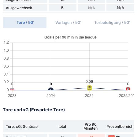
5
N/A
Ausgewechselt
N/A
Tore / 90'
Vorlagen / 90'
Torbeteiligung / 90'
Tore und xG (Erwartete Tore)
Pro 90
Tore, xG, Schüsse
total
Prozentbereich
Minuten