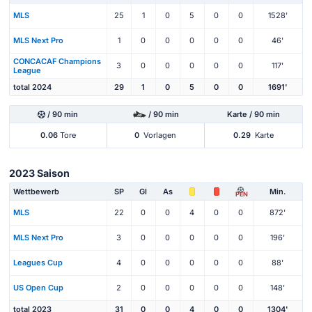
MLS
25
1
0
5
0
0
1528'
MLS Next Pro
1
0
0
0
0
0
46'
CONCACAF Champions
3
0
0
0
0
0
117'
League
total 2024
29
1
0
5
0
0
1691'
/ 90 min
/ 90 min
Karte / 90 min
0.06
Tore
0
Vorlagen
0.29
Karte
2023 Saison
Wettbewerb
SP
Gl
As
Min.
PEN
MLS
22
0
0
4
0
0
872'
MLS Next Pro
3
0
0
0
0
0
196'
Leagues Cup
4
0
0
0
0
0
88'
US Open Cup
2
0
0
0
0
0
148'
total 2023
31
0
0
4
0
0
1304'