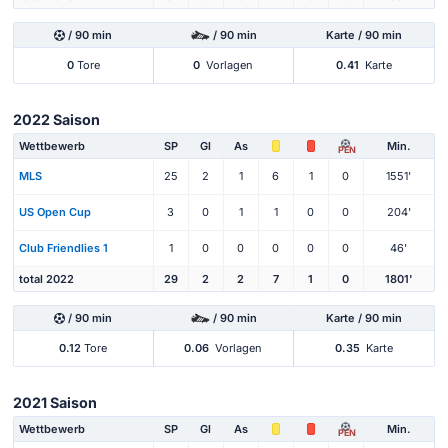
/ 90 min
/ 90 min
Karte / 90 min
0
Tore
0
Vorlagen
0.41
Karte
2022 Saison
Wettbewerb
SP
Gl
As
Min.
PEN
MLS
25
2
1
6
1
0
1551'
US Open Cup
3
0
1
1
0
0
204'
Club Friendlies 1
1
0
0
0
0
0
46'
total 2022
29
2
2
7
1
0
1801'
/ 90 min
/ 90 min
Karte / 90 min
0.12
Tore
0.06
Vorlagen
0.35
Karte
2021 Saison
Wettbewerb
SP
Gl
As
Min.
PEN