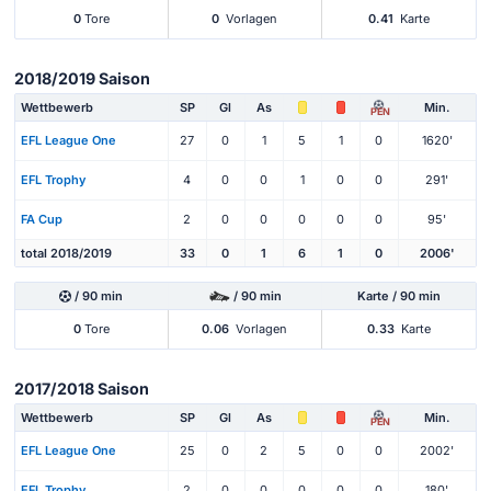
0
Tore
0
Vorlagen
0.41
Karte
2018/2019 Saison
Wettbewerb
SP
Gl
As
Min.
PEN
EFL League One
27
0
1
5
1
0
1620'
EFL Trophy
4
0
0
1
0
0
291'
FA Cup
2
0
0
0
0
0
95'
total 2018/2019
33
0
1
6
1
0
2006'
/ 90 min
/ 90 min
Karte / 90 min
0
Tore
0.06
Vorlagen
0.33
Karte
2017/2018 Saison
Wettbewerb
SP
Gl
As
Min.
PEN
EFL League One
25
0
2
5
0
0
2002'
EFL Trophy
2
0
0
0
0
0
180'