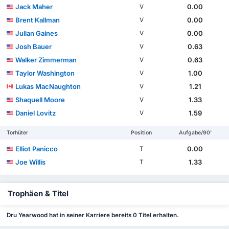
Jack Maher
0.00
V
Brent Kallman
0.00
V
Julian Gaines
0.00
V
Josh Bauer
0.63
V
Walker Zimmerman
0.63
V
Taylor Washington
1.00
V
Lukas MacNaughton
1.21
V
Shaquell Moore
1.33
V
Daniel Lovitz
1.59
V
Torhüter
Position
Aufgabe/90'
Elliot Panicco
0.00
T
Joe Willis
1.33
T
Trophäen & Titel
Dru Yearwood hat in seiner Karriere bereits 0 Titel erhalten.