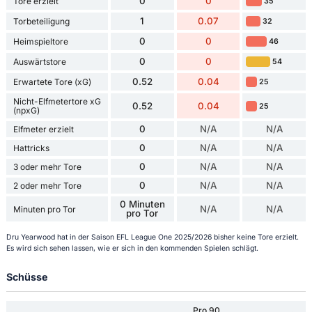
0
0
Tore erzielt
35
1
0.07
Torbeteiligung
32
0
0
Heimspieltore
46
0
0
Auswärtstore
54
0.52
0.04
Erwartete Tore (xG)
25
Nicht-Elfmetertore xG
0.52
0.04
25
(npxG)
0
N/A
N/A
Elfmeter erzielt
0
N/A
N/A
Hattricks
0
N/A
N/A
3 oder mehr Tore
0
N/A
N/A
2 oder mehr Tore
0 Minuten
N/A
N/A
Minuten pro Tor
pro Tor
Dru Yearwood hat in der Saison EFL League One 2025/2026 bisher keine Tore erzielt.
Es wird sich sehen lassen, wie er sich in den kommenden Spielen schlägt.
Schüsse
Pro 90