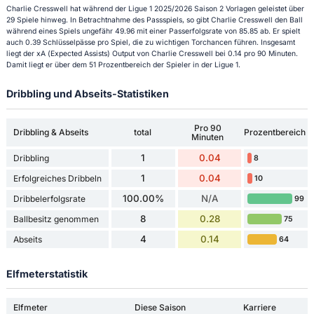
Charlie Cresswell hat während der Ligue 1 2025/2026 Saison 2 Vorlagen geleistet über
29 Spiele hinweg. In Betrachtnahme des Passspiels, so gibt Charlie Cresswell den Ball
während eines Spiels ungefähr 49.96 mit einer Passerfolgsrate von 85.85 ab. Er spielt
auch 0.39 Schlüsselpässe pro Spiel, die zu wichtigen Torchancen führen. Insgesamt
liegt der xA (Expected Assists) Output von Charlie Cresswell bei 0.14 pro 90 Minuten.
Damit liegt er über dem 51 Prozentbereich der Spieler in der Ligue 1.
Dribbling und Abseits-Statistiken
Pro 90
Dribbling & Abseits
total
Prozentbereich
Minuten
1
0.04
Dribbling
8
1
0.04
Erfolgreiches Dribbeln
10
100.00%
N/A
Dribbelerfolgsrate
99
8
0.28
Ballbesitz genommen
75
4
0.14
Abseits
64
Elfmeterstatistik
Elfmeter
Diese Saison
Karriere