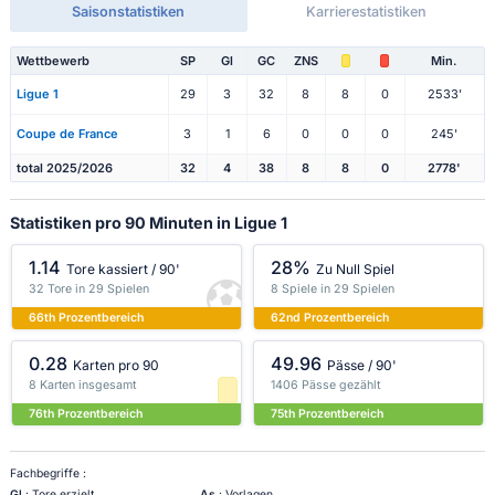
Saisonstatistiken
Karrierestatistiken
Wettbewerb
SP
Gl
GC
ZNS
Min.
Ligue 1
29
3
32
8
8
0
2533'
Coupe de France
3
1
6
0
0
0
245'
total 2025/2026
32
4
38
8
8
0
2778'
Statistiken pro 90 Minuten in Ligue 1
1.14
28%
Tore kassiert / 90'
Zu Null Spiel
32 Tore in 29 Spielen
8 Spiele in 29 Spielen
66th Prozentbereich
62nd Prozentbereich
0.28
49.96
Karten pro 90
Pässe / 90'
8 Karten insgesamt
1406 Pässe gezählt
76th Prozentbereich
75th Prozentbereich
Fachbegriffe :
Gl
: Tore erzielt
As
: Vorlagen