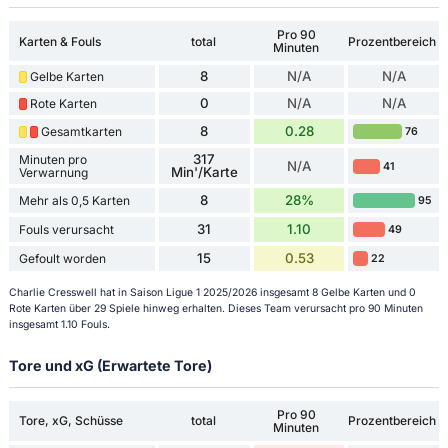
Pro 90
Karten & Fouls
total
Prozentbereich
Minuten
8
N/A
N/A
Gelbe Karten
0
N/A
N/A
Rote Karten
8
0.28
Gesamtkarten
76
317
Minuten pro
N/A
41
Min'/Karte
Verwarnung
8
28%
Mehr als 0,5 Karten
95
31
1.10
Fouls verursacht
49
15
0.53
Gefoult worden
22
Charlie Cresswell hat in Saison Ligue 1 2025/2026 insgesamt 8 Gelbe Karten und 0
Rote Karten über 29 Spiele hinweg erhalten. Dieses Team verursacht pro 90 Minuten
insgesamt 1.10 Fouls.
Tore und xG (Erwartete Tore)
Pro 90
Tore, xG, Schüsse
total
Prozentbereich
Minuten