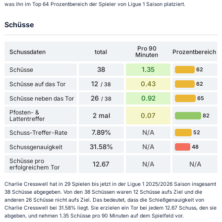
was ihn im Top 64 Prozentbereich der Spieler von Ligue 1 Saison platziert.
Schüsse
Pro 90
Schussdaten
total
Prozentbereich
Minuten
38
1.35
Schüsse
62
12
0.43
Schüsse auf das Tor
62
/ 38
26
0.92
Schüsse neben das Tor
65
/ 38
Pfosten- &
2 mal
0.07
82
Lattentreffer
7.89%
N/A
Schuss-Treffer-Rate
52
31.58%
N/A
Schussgenauigkeit
48
Schüsse pro
12.67
N/A
N/A
erfolgreichem Tor
Charlie Cresswell hat in 29 Spielen bis jetzt in der Ligue 1 2025/2026 Saison insgesamt
38 Schüsse abgegeben. Von den 38 Schüssen waren 12 Schüsse aufs Ziel und die
anderen 26 Schüsse nicht aufs Ziel. Das bedeutet, dass die Schießgenauigkeit von
Charlie Cresswell bei 31.58% liegt. Sie erzielen ein Tor bei jedem 12.67 Schuss, den sie
abgeben, und nehmen 1.35 Schüsse pro 90 Minuten auf dem Spielfeld vor.