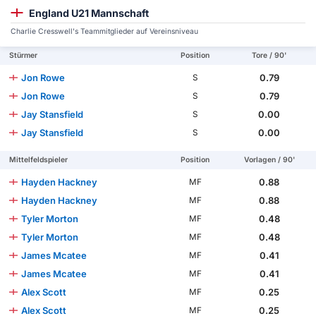
England U21 Mannschaft
Charlie Cresswell's Teammitglieder auf Vereinsniveau
Stürmer
Position
Tore / 90'
Jon Rowe
0.79
S
Jon Rowe
0.79
S
Jay Stansfield
0.00
S
Jay Stansfield
0.00
S
Mittelfeldspieler
Position
Vorlagen / 90'
Hayden Hackney
0.88
MF
Hayden Hackney
0.88
MF
Tyler Morton
0.48
MF
Tyler Morton
0.48
MF
James Mcatee
0.41
MF
James Mcatee
0.41
MF
Alex Scott
0.25
MF
Alex Scott
0.25
MF