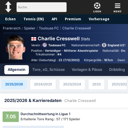
LIGEN
MENÜ
Ecken
Tennis (EN)
API
Premium
Vorhersage
Frankreich
/
Spieler
/
Toulouse FC
/
Charlie Cresswell
Charlie Cresswell
Stats
Verein :
Toulouse FC
Nationalmannschaft :
England U21
Position :
Verteidiger - Mittlerer Abwehrspieler
Nationalität :
Engl
Trikotnummer :
#4
Alter (Geburtstag) :
23 (7/12/2002)
Körpergröße :
187cm
Gewich
Allgemein
Tore, xG, Schüsse
Vorlagen & Pässe
Dribbling
2025/2026
2024/2025
2023/2024
2023
2021/202
2025/2026 & Karrieredaten
- Charlie Cresswell
Durchschnittwertung in Ligue 1
7.05
Erhaltene Tore Rang : 57 / 171 Spieler