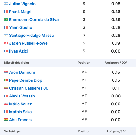
Julián Vignolo
0.98
S
Frank Magri
0.36
S
Emersonn Correia da Silva
0.36
S
Yann Gboho
0.28
S
Santiago Hidalgo Massa
0.28
S
Jacen Russell-Rowe
0.19
S
Ilyas Azizi
0.00
S
Mittelfeldspieler
Position
Vorlagen / 90'
Aron Dønnum
0.15
MF
Pape Demba Diop
0.15
MF
Cristian Cásseres Jr.
0.11
MF
Alexis Vossah
0.08
MF
Mário Sauer
0.00
MF
Mathis Saka
0.00
MF
Abu Francis
0.00
MF
Verteidiger
Position
Aufgabe/90'