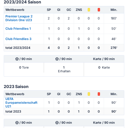
2023/2024 Saison
Wettbewerb
SP
Gl
GC
ZNS
Min.
Premier League 2
2
0
2
0
0
0
180'
Division One U23
Club Friendlies 1
1
0
0
1
0
0
50'
Club Friendlies 3
1
0
0
0
0
0
46'
total 2023/2024
4
0
2
1
0
0
276'
/ 90 min
/ 90 min
Karte / 90 min
0
Tore
1
0
Karte
Erhalten
2023 Saison
Wettbewerb
SP
Gl
GC
ZNS
Min.
UEFA
Europameisterschaft
1
0
0
1
0
0
90'
U21
total 2023
1
0
0
1
0
0
90'
/ 90 min
/ 90 min
Karte / 90 min