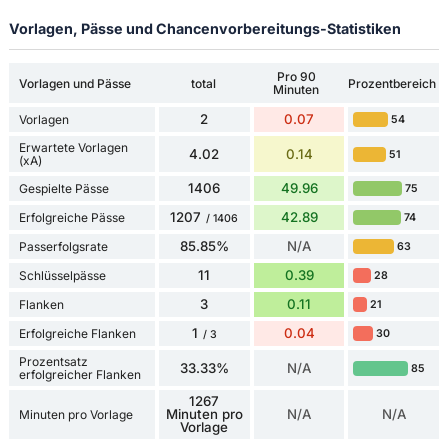
Vorlagen, Pässe und Chancenvorbereitungs-Statistiken
Pro 90
Vorlagen und Pässe
total
Prozentbereich
Minuten
2
0.07
Vorlagen
54
Erwartete Vorlagen
4.02
0.14
51
(xA)
1406
49.96
Gespielte Pässe
75
1207
42.89
Erfolgreiche Pässe
74
/ 1406
85.85%
N/A
Passerfolgsrate
63
11
0.39
Schlüsselpässe
28
3
0.11
Flanken
21
1
0.04
Erfolgreiche Flanken
30
/ 3
Prozentsatz
33.33%
N/A
85
erfolgreicher Flanken
1267
Minuten pro
N/A
N/A
Minuten pro Vorlage
Vorlage