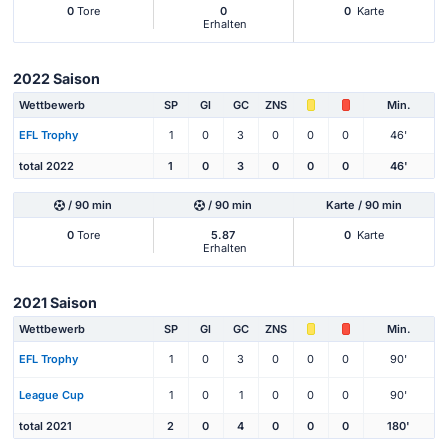
0
Tore
0
0
Karte
Erhalten
2022 Saison
Wettbewerb
SP
Gl
GC
ZNS
Min.
EFL Trophy
1
0
3
0
0
0
46'
total 2022
1
0
3
0
0
0
46'
/ 90 min
/ 90 min
Karte / 90 min
0
Tore
5.87
0
Karte
Erhalten
2021 Saison
Wettbewerb
SP
Gl
GC
ZNS
Min.
EFL Trophy
1
0
3
0
0
0
90'
League Cup
1
0
1
0
0
0
90'
total 2021
2
0
4
0
0
0
180'