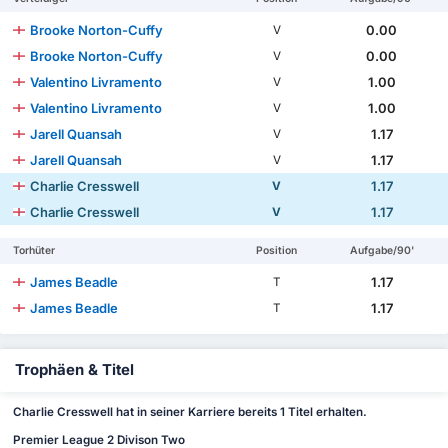
Brooke Norton-Cuffy
0.00
V
Brooke Norton-Cuffy
0.00
V
Valentino Livramento
1.00
V
Valentino Livramento
1.00
V
Jarell Quansah
1.17
V
Jarell Quansah
1.17
V
Charlie Cresswell
1.17
V
Charlie Cresswell
1.17
V
Torhüter
Position
Aufgabe/90'
James Beadle
1.17
T
James Beadle
1.17
T
Trophäen & Titel
Charlie Cresswell hat in seiner Karriere bereits 1 Titel erhalten.
Premier League 2 Divison Two