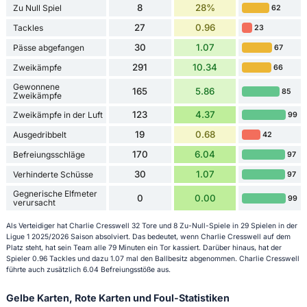
8
28%
Zu Null Spiel
62
27
0.96
Tackles
23
30
1.07
Pässe abgefangen
67
291
10.34
Zweikämpfe
66
Gewonnene
165
5.86
85
Zweikämpfe
123
4.37
Zweikämpfe in der Luft
99
19
0.68
Ausgedribbelt
42
170
6.04
Befreiungsschläge
97
30
1.07
Verhinderte Schüsse
97
Gegnerische Elfmeter
0
0.00
99
verursacht
Als Verteidiger hat Charlie Cresswell 32 Tore und 8 Zu-Null-Spiele in 29 Spielen in der
Ligue 1 2025/2026 Saison absolviert. Das bedeutet, wenn Charlie Cresswell auf dem
Platz steht, hat sein Team alle 79 Minuten ein Tor kassiert. Darüber hinaus, hat der
Spieler 0.96 Tackles und dazu 1.07 mal den Ballbesitz abgenommen. Charlie Cresswell
führte auch zusätzlich 6.04 Befreiungsstöße aus.
Gelbe Karten, Rote Karten und Foul-Statistiken