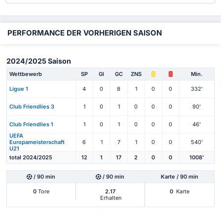
PERFORMANCE DER VORHERIGEN SAISON
2024/2025 Saison
Wettbewerb
SP
Gl
GC
ZNS
Min.
Ligue 1
4
0
8
1
0
0
332'
Club Friendlies 3
1
0
1
0
0
0
90'
Club Friendlies 1
1
0
1
0
0
0
46'
UEFA
Europameisterschaft
6
1
7
1
0
0
540'
U21
total 2024/2025
12
1
17
2
0
0
1008'
/ 90 min
/ 90 min
Karte / 90 min
0
Tore
2.17
0
Karte
Erhalten