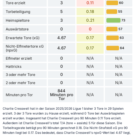
3
0.11
Tore erzielt
60
5
0.18
Torbeteiligung
55
3
0.21
Heimspieltore
73
0
0
Auswärtstore
57
4.67
0.17
Erwartete Tore (xG)
63
Nicht-Elfmetertore xG
4.67
0.17
64
(npxG)
0
N/A
N/A
Elfmeter erzielt
0
N/A
N/A
Hattricks
0
N/A
N/A
3 oder mehr Tore
0
N/A
N/A
2 oder mehr Tore
844
Minuten pro
N/A
N/A
Minuten pro Tor
Tor
Charlie Cresswell hat in der Saison 2025/2026 Ligue 1 bisher 3 Tore in 29 Spielen
erzielt. 3 der 3 Tore wurden zu Hause erzielt, während 0 Tore bei Auswärtsspielen
erzielt wurden. Insgesamt hat Charlie Cresswell pro 90 Minuten 0.11 Tore erzielt.
Außerdem ist Charlie Cresswell's total T/A (tore + assists) 5 für diese Saison. Die
Torbeitragsrate beträgt pro 90 Minuten gerechnet 0.18. Die Nicht-Strafstoß xG pro 90
Minuten liegt bei 0.17. Das bedeutet, dass Charlie Cresswell's npxG-Wert bei 4.67 liegt,