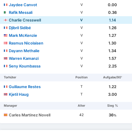
Jaydee Canvot
0.00
V
Rafik Messali
0.36
V
Charlie Cresswell
1.14
V
Djibril Sidibé
1.26
V
Mark McKenzie
1.27
V
Rasmus Nicolaisen
1.30
V
Dayann Methalie
1.34
V
Warren Kamanzi
1.57
V
Seny Koumbassa
2.25
V
Torhüter
Position
Aufgabe/90'
Guillaume Restes
1.22
T
Kjetil Haug
3.00
T
Manager
Alter
Sieg %
Carles Martínez Novell
36
42
%