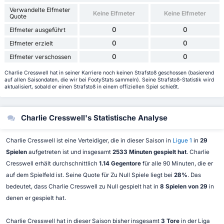
Verwandelte Elfmeter
Keine Elfmeter
Keine Elfmeter
Quote
0
0
Elfmeter ausgeführt
0
0
Elfmeter erzielt
0
0
Elfmeter verschossen
Charlie Cresswell hat in seiner Karriere noch keinen Strafstoß geschossen (basierend
auf allen Saisondaten, die wir bei FootyStats sammeln). Seine Strafstoß-Statistik wird
aktualisiert, sobald er einen Strafstoß in einem offiziellen Spiel schießt.
Charlie Cresswell's Statistische Analyse
Charlie Cresswell ist eine Verteidiger, die in dieser Saison in
Ligue 1
in
29
Spielen
aufgetreten ist und insgesamt
2533 Minuten gespielt hat
. Charlie
Cresswell erhält durchschnittlich
1.14 Gegentore
für alle 90 Minuten, die er
auf dem Spielfeld ist. Seine Quote für Zu Null Spiele liegt bei
28%
. Das
bedeutet, dass Charlie Cresswell zu Null gespielt hat in
8 Spielen von 29
in
denen er gespielt hat.
Charlie Cresswell hat in dieser Saison bisher insgesamt
3 Tore
in der Liga