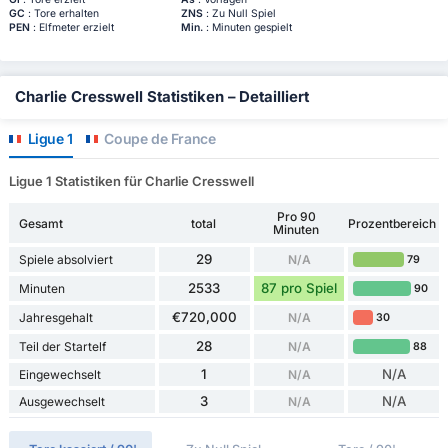
GC
: Tore erhalten
ZNS
: Zu Null Spiel
PEN
: Elfmeter erzielt
Min.
: Minuten gespielt
Charlie Cresswell Statistiken – Detailliert
Ligue 1
Coupe de France
Ligue 1 Statistiken für Charlie Cresswell
Pro 90
Gesamt
total
Prozentbereich
Minuten
29
Spiele absolviert
N/A
79
2533
87 pro Spiel
Minuten
90
€720,000
Jahresgehalt
N/A
30
28
Teil der Startelf
N/A
88
1
N/A
Eingewechselt
N/A
3
N/A
Ausgewechselt
N/A