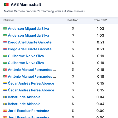
AVS Mannschaft
Mateus Cardoso Francisco's Teammitglieder auf Vereinsniveau
Stürmer
Position
Tore / 90'
Ânderson Miguel da Silva
1.03
S
Ânderson Miguel da Silva
1.03
S
Diego Ariel Duarte Garcete
0.21
S
Diego Ariel Duarte Garcete
0.21
S
Guilherme Neiva Silva
0.19
S
Guilherme Neiva Silva
0.19
S
António Manuel Fernandes Mendes
0.18
S
António Manuel Fernandes Mendes
0.18
S
Óscar Andrés Perea Abonce
0.15
S
Óscar Andrés Perea Abonce
0.15
S
Babatunde Akinsola
0.04
S
Babatunde Akinsola
0.04
S
Jordi Escobar Fernández
0.00
S
Jordi Escobar Fernández
0.00
S