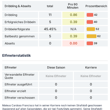
Pro 90
Dribbling & Abseits
total
Prozentbereich
Minuten
11
0.86
Dribbling
42
5
0.39
Erfolgreiches Dribbeln
40
45.45%
N/A
Dribbelerfolgsrate
52
5
0.39
Ballbesitz genommen
62
0
0.00
Abseits
39
Elfmeterstatistik
Elfmeter
Diese Saison
Karriere
Verwandelte Elfmeter
Keine Elfmeter
Keine Elfmeter
Quote
0
0
Elfmeter ausgeführt
0
0
Elfmeter erzielt
0
0
Elfmeter verschossen
Mateus Cardoso Francisco hat in seiner Karriere noch keinen Strafstoß geschossen
(basierend auf allen Saisondaten, die wir bei FootyStats sammeln). Seine Strafstoß-