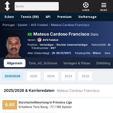
LIGEN
MENÜ
Ecken
Tennis (EN)
API
Premium
Vorhersage
Portugal
/
Spieler
/
AVS Futebol
/
Mateus Cardoso Francisco
Mateus Cardoso Francisco
Stats
Verein :
AVS Futebol
Position :
Verteidiger - Rechter Innenverteidiger
Nationalität :
Braz
Trikotnummer :
#97
Alter (Geburtstag) :
28 (16/12/1997)
Körpergröße :
185cm
Gewic
Allgemein
Tore, xG, Schüsse
Vorlagen & Pässe
Dribbling
2025/2026
2025
2024
2023
2022
2025/2026 & Karrieredaten
- Mateus Cardoso Francisco
Durchschnittwertung in Primeira Liga
6.60
Erhaltene Tore Rang : 77 / 185 Spieler