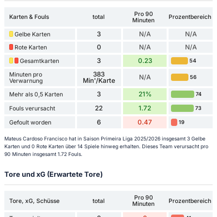
Pro 90
Karten & Fouls
total
Prozentbereich
Minuten
3
N/A
N/A
Gelbe Karten
0
N/A
N/A
Rote Karten
3
0.23
Gesamtkarten
54
383
Minuten pro
N/A
56
Min'/Karte
Verwarnung
3
21%
Mehr als 0,5 Karten
74
22
1.72
Fouls verursacht
73
6
0.47
Gefoult worden
19
Mateus Cardoso Francisco hat in Saison Primeira Liga 2025/2026 insgesamt 3 Gelbe
Karten und 0 Rote Karten über 14 Spiele hinweg erhalten. Dieses Team verursacht pro
90 Minuten insgesamt 1.72 Fouls.
Tore und xG (Erwartete Tore)
Pro 90
Tore, xG, Schüsse
total
Prozentbereich
Minuten