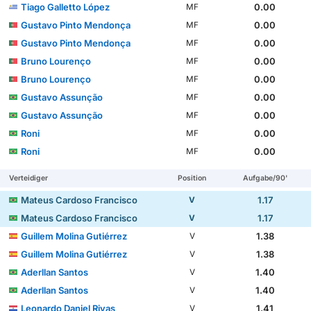
Tiago Galletto López
0.00
MF
Gustavo Pinto Mendonça
0.00
MF
Gustavo Pinto Mendonça
0.00
MF
Bruno Lourenço
0.00
MF
Bruno Lourenço
0.00
MF
Gustavo Assunção
0.00
MF
Gustavo Assunção
0.00
MF
Roni
0.00
MF
Roni
0.00
MF
Verteidiger
Position
Aufgabe/90'
Mateus Cardoso Francisco
1.17
V
Mateus Cardoso Francisco
1.17
V
Guillem Molina Gutiérrez
1.38
V
Guillem Molina Gutiérrez
1.38
V
Aderllan Santos
1.40
V
Aderllan Santos
1.40
V
Leonardo Daniel Rivas
1.41
V