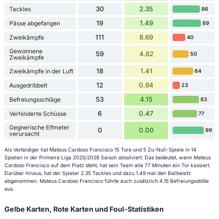
30
2.35
Tackles
86
19
1.49
Pässe abgefangen
89
111
8.69
Zweikämpfe
40
Gewonnene
59
4.62
50
Zweikämpfe
18
1.41
Zweikämpfe in der Luft
64
12
0.94
Ausgedribbelt
23
53
4.15
Befreiungsschläge
83
6
0.47
Verhinderte Schüsse
77
Gegnerische Elfmeter
0
0.00
99
verursacht
Als Verteidiger hat Mateus Cardoso Francisco 15 Tore und 5 Zu-Null-Spiele in 14
Spielen in der Primeira Liga 2025/2026 Saison absolviert. Das bedeutet, wenn Mateus
Cardoso Francisco auf dem Platz steht, hat sein Team alle 77 Minuten ein Tor kassiert.
Darüber hinaus, hat der Spieler 2.35 Tackles und dazu 1.49 mal den Ballbesitz
abgenommen. Mateus Cardoso Francisco führte auch zusätzlich 4.15 Befreiungsstöße
aus.
Gelbe Karten, Rote Karten und Foul-Statistiken