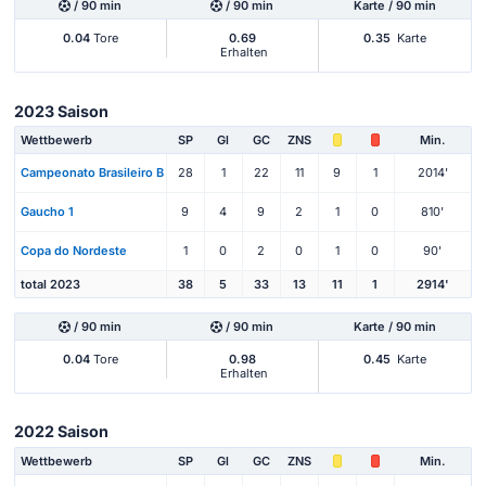
/ 90 min
/ 90 min
Karte / 90 min
0.04
Tore
0.69
0.35
Karte
Erhalten
2023 Saison
Wettbewerb
SP
Gl
GC
ZNS
Min.
Campeonato Brasileiro B
28
1
22
11
9
1
2014'
Gaucho 1
9
4
9
2
1
0
810'
Copa do Nordeste
1
0
2
0
1
0
90'
total 2023
38
5
33
13
11
1
2914'
/ 90 min
/ 90 min
Karte / 90 min
0.04
Tore
0.98
0.45
Karte
Erhalten
2022 Saison
Wettbewerb
SP
Gl
GC
ZNS
Min.