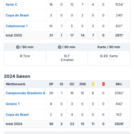
Serie C
18
0
12
7
4
0
1534'
Copa do Brasil
3
0
0
2
0
0
240'
Catarinense 1
10
1
5
5
3
0
837'
total 2025
31
1
17
14
7
0
2611'
/ 90 min
/ 90 min
Karte / 90 min
0
Tore
0.7
0.23
Karte
Erhalten
2024 Saison
Wettbewerb
SP
Gl
GC
ZNS
Min.
Campeonato Brasileiro B
26
1
16
10
8
0
2082'
Goiano 1
8
0
3
5
3
0
642'
Copa do Brasil
2
2
4
0
0
0
102'
total 2024
36
3
23
15
11
0
2826'