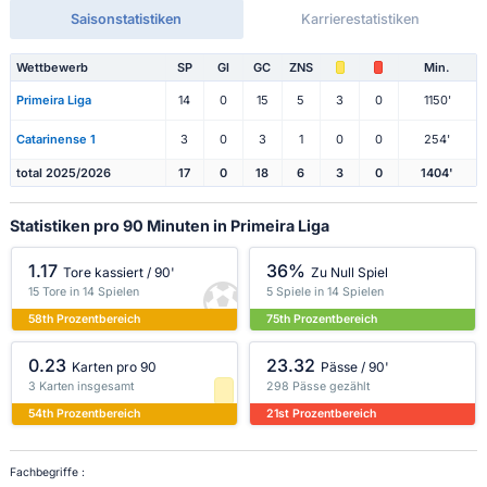
Saisonstatistiken
Karrierestatistiken
Wettbewerb
SP
Gl
GC
ZNS
Min.
Primeira Liga
14
0
15
5
3
0
1150'
Catarinense 1
3
0
3
1
0
0
254'
total 2025/2026
17
0
18
6
3
0
1404'
Statistiken pro 90 Minuten in Primeira Liga
1.17
36%
Tore kassiert / 90'
Zu Null Spiel
15 Tore in 14 Spielen
5 Spiele in 14 Spielen
58th Prozentbereich
75th Prozentbereich
0.23
23.32
Karten pro 90
Pässe / 90'
3 Karten insgesamt
298 Pässe gezählt
54th Prozentbereich
21st Prozentbereich
Fachbegriffe :