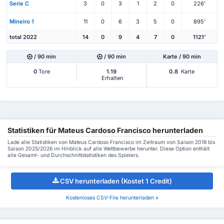
Serie C
3
0
3
1
2
0
226'
Mineiro 1
11
0
6
3
5
0
895'
total 2022
14
0
9
4
7
0
1121'
/ 90 min
/ 90 min
Karte / 90 min
0
Tore
1.19
0.8
Karte
Erhalten
Statistiken für Mateus Cardoso Francisco herunterladen
Lade alle Statistiken von Mateus Cardoso Francisco im Zeitraum von Saison 2018 bis
Saison 2025/2026 im Hinblick auf alle Wettbewerbe herunter. Diese Option enthält
alle Gesamt- und Durchschnittstatistiken des Spielers.
CSV herunterladen (Kostet 1 Credit)
Kostenloses CSV-File herunterladen »