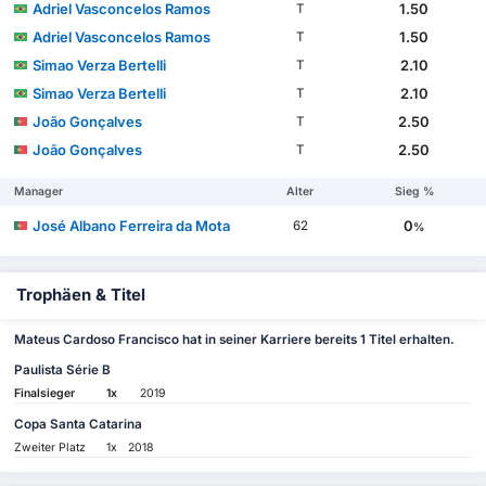
Adriel Vasconcelos Ramos
1.50
T
Adriel Vasconcelos Ramos
1.50
T
Simao Verza Bertelli
2.10
T
Simao Verza Bertelli
2.10
T
João Gonçalves
2.50
T
João Gonçalves
2.50
T
Manager
Alter
Sieg %
José Albano Ferreira da Mota
0
62
%
Trophäen & Titel
Mateus Cardoso Francisco hat in seiner Karriere bereits 1 Titel erhalten.
Paulista Série B
Finalsieger
1x
2019
Copa Santa Catarina
Zweiter Platz
1x
2018