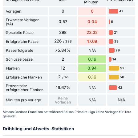
Minuten
0
0
Vorlagen
47
Erwartete Vorlagen
0.57
0.04
6
(xA)
298
23.32
Gespielte Pässe
21
226
17.69
Erfolgreiche Pässe
23
/ 298
75.84%
N/A
Passerfolgsrate
29
2
0.16
Schlüsselpässe
14
12
0.94
Flanken
52
2
0.16
Erfolgreiche Flanken
50
/ 12
Prozentsatz
16.67%
N/A
42
erfolgreicher Flanken
Keine
N/A
N/A
Minuten pro Vorlage
Vorlagen
Mateus Cardoso Francisco hat während Saison Primeira Liga keine Vorlagen für Tore
geleistet.
Dribbling und Abseits-Statistiken