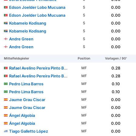
Edson Joelder Lobo Mucuana
0.00
S
Edson Joelder Lobo Mucuana
0.00
S
Kobamelo Kodisang
0.00
S
Kobamelo Kodisang
0.00
S
Andre Green
0.00
S
Andre Green
0.00
S
Mittelfeldspieler
Position
Vorlagen / 90'
Rafael Avelino Pereira Pinto Barbosa
0.28
MF
Rafael Avelino Pereira Pinto Barbosa
0.28
MF
Pedro Lima Barros
0.10
MF
Pedro Lima Barros
0.10
MF
Jaume Grau Ciscar
0.00
MF
Jaume Grau Ciscar
0.00
MF
Ángel Algobia
0.00
MF
Ángel Algobia
0.00
MF
Tiago Galletto López
0.00
MF