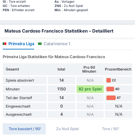
Gl
: Tore erzielt
As
: Vorlagen
GC
: Tore erhalten
ZNS
: Zu Null Spiel
PEN
: Elfmeter erzielt
Min.
: Minuten gespielt
Mateus Cardoso Francisco Statistiken – Detailliert
Primeira Liga
Catarinense 1
Primeira Liga Statistiken für Mateus Cardoso Francisco
Pro 90
Gesamt
total
Prozentbereich
Minuten
14
Spiele absolviert
N/A
22
1150
82 pro Spiel
Minuten
40
14
Teil der Startelf
N/A
47
0
N/A
Eingewechselt
N/A
4
N/A
Ausgewechselt
N/A
Tore kassiert / 90'
Zu Null Spiel
Tore / 90'