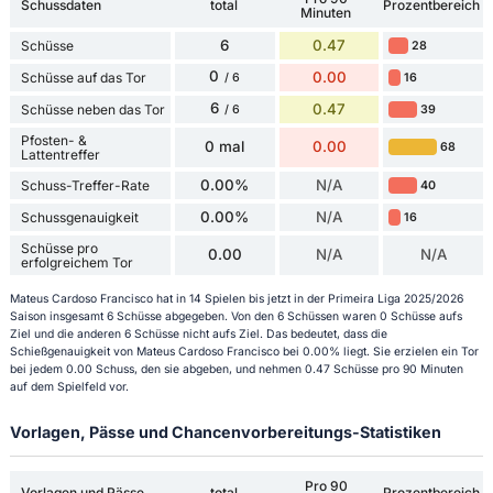
Schussdaten
total
Prozentbereich
Minuten
6
0.47
Schüsse
28
0
0.00
Schüsse auf das Tor
16
/ 6
6
0.47
Schüsse neben das Tor
39
/ 6
Pfosten- &
0 mal
0.00
68
Lattentreffer
0.00%
N/A
Schuss-Treffer-Rate
40
0.00%
N/A
Schussgenauigkeit
16
Schüsse pro
0.00
N/A
N/A
erfolgreichem Tor
Mateus Cardoso Francisco hat in 14 Spielen bis jetzt in der Primeira Liga 2025/2026
Saison insgesamt 6 Schüsse abgegeben. Von den 6 Schüssen waren 0 Schüsse aufs
Ziel und die anderen 6 Schüsse nicht aufs Ziel. Das bedeutet, dass die
Schießgenauigkeit von Mateus Cardoso Francisco bei 0.00% liegt. Sie erzielen ein Tor
bei jedem 0.00 Schuss, den sie abgeben, und nehmen 0.47 Schüsse pro 90 Minuten
auf dem Spielfeld vor.
Vorlagen, Pässe und Chancenvorbereitungs-Statistiken
Pro 90
Vorlagen und Pässe
total
Prozentbereich