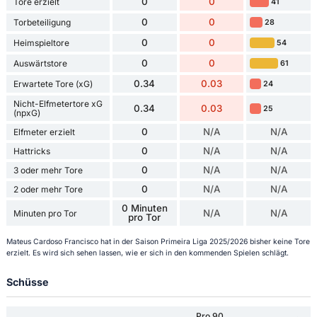
0
0
Tore erzielt
41
0
0
Torbeteiligung
28
0
0
Heimspieltore
54
0
0
Auswärtstore
61
0.34
0.03
Erwartete Tore (xG)
24
Nicht-Elfmetertore xG
0.34
0.03
25
(npxG)
0
N/A
N/A
Elfmeter erzielt
0
N/A
N/A
Hattricks
0
N/A
N/A
3 oder mehr Tore
0
N/A
N/A
2 oder mehr Tore
0 Minuten
N/A
N/A
Minuten pro Tor
pro Tor
Mateus Cardoso Francisco hat in der Saison Primeira Liga 2025/2026 bisher keine Tore
erzielt. Es wird sich sehen lassen, wie er sich in den kommenden Spielen schlägt.
Schüsse
Pro 90