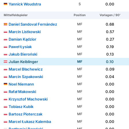
Yannick Woudstra
0.00
S
Mittelfeldspieler
Position
Vorlagen / 90'
Daniel Sandoval Fernández
0.68
MF
Marcin Listkowski
0.57
MF
Damian Kądzior
0.27
MF
Paweł Łysiak
0.19
MF
Jakub Bieroński
0.13
MF
Julian Keiblinger
0.10
MF
Marcel Błachewicz
0.09
MF
Marcin Szpakowski
0.04
MF
Noel Niemann
0.00
MF
Rafał Makowski
0.00
MF
Krzysztof Machowski
0.00
MF
Tobiasz Kubik
0.00
MF
Bartosz Pioterczak
0.00
MF
Marcel Łukasz Kalemba
0.00
MF