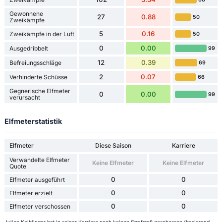
Gewonnene
27
0.88
50
Zweikämpfe
5
0.16
Zweikämpfe in der Luft
50
0
0.00
Ausgedribbelt
99
12
0.39
Befreiungsschläge
69
2
0.07
Verhinderte Schüsse
66
Gegnerische Elfmeter
0
0.00
99
verursacht
Elfmeterstatistik
Elfmeter
Diese Saison
Karriere
Verwandelte Elfmeter
Keine Elfmeter
Keine Elfmeter
Quote
0
0
Elfmeter ausgeführt
0
0
Elfmeter erzielt
0
0
Elfmeter verschossen