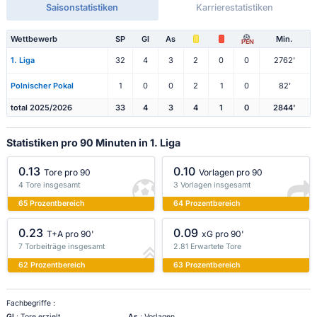
Saisonstatistiken
Karrierestatistiken
Wettbewerb
SP
Gl
As
Min.
PEN
1. Liga
32
4
3
2
0
0
2762'
Polnischer Pokal
1
0
0
2
1
0
82'
total 2025/2026
33
4
3
4
1
0
2844'
Statistiken pro 90 Minuten in 1. Liga
0.13
0.10
Tore pro 90
Vorlagen pro 90
4 Tore insgesamt
3 Vorlagen insgesamt
65 Prozentbereich
64 Prozentbereich
0.23
0.09
T+A pro 90'
xG pro 90'
7 Torbeiträge insgesamt
2.81 Erwartete Tore
62 Prozentbereich
63 Prozentbereich
Fachbegriffe :
Gl
: Tore erzielt
As
: Vorlagen