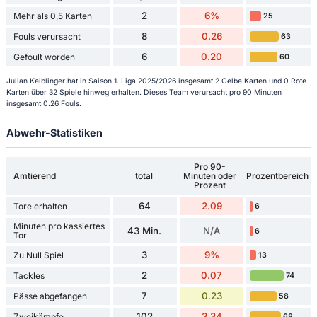
2
6%
Mehr als 0,5 Karten
25
8
0.26
Fouls verursacht
63
6
0.20
Gefoult worden
60
Julian Keiblinger hat in Saison 1. Liga 2025/2026 insgesamt 2 Gelbe Karten und 0 Rote
Karten über 32 Spiele hinweg erhalten. Dieses Team verursacht pro 90 Minuten
insgesamt 0.26 Fouls.
Abwehr-Statistiken
Pro 90-
Amtierend
total
Minuten oder
Prozentbereich
Prozent
64
2.09
Tore erhalten
6
Minuten pro kassiertes
43 Min.
N/A
6
Tor
3
9%
Zu Null Spiel
13
2
0.07
Tackles
74
7
0.23
Pässe abgefangen
58
102
3.34
Zweikämpfe
68