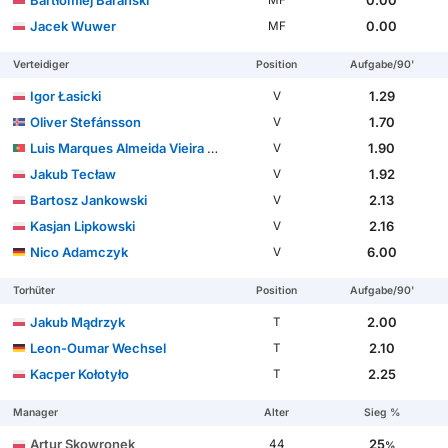
Bartłomiej Barański
0.00
MF
Jacek Wuwer
0.00
MF
Verteidiger
Position
Aufgabe/90'
Igor Łasicki
1.29
V
Oliver Stefánsson
1.70
V
Luis Marques Almeida Vieira Silva
1.90
V
Jakub Tecław
1.92
V
Bartosz Jankowski
2.13
V
Kasjan Lipkowski
2.16
V
Nico Adamczyk
6.00
V
Torhüter
Position
Aufgabe/90'
Jakub Mądrzyk
2.00
T
Leon-Oumar Wechsel
2.10
T
Kacper Kołotyło
2.25
T
Manager
Alter
Sieg %
Artur Skowronek
25
44
%