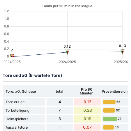
Tore und xG (Erwartete Tore)
Pro 90
Tore, xG, Schüsse
total
Prozentbereich
Minuten
4
0.13
Tore erzielt
65
7
0.23
Torbeteiligung
62
3
0.19
Heimspieltore
73
1
0.07
Auswärtstore
56