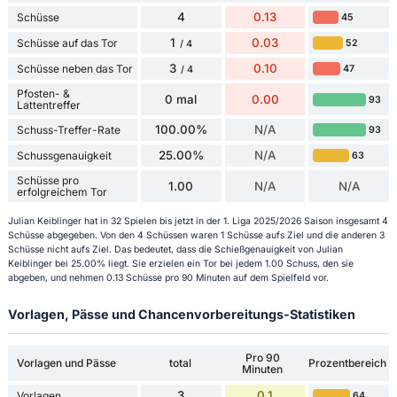
4
0.13
Schüsse
45
1
0.03
Schüsse auf das Tor
52
/ 4
3
0.10
Schüsse neben das Tor
47
/ 4
Pfosten- &
0 mal
0.00
93
Lattentreffer
100.00%
N/A
Schuss-Treffer-Rate
93
25.00%
N/A
Schussgenauigkeit
63
Schüsse pro
1.00
N/A
N/A
erfolgreichem Tor
Julian Keiblinger hat in 32 Spielen bis jetzt in der 1. Liga 2025/2026 Saison insgesamt 4
Schüsse abgegeben. Von den 4 Schüssen waren 1 Schüsse aufs Ziel und die anderen 3
Schüsse nicht aufs Ziel. Das bedeutet, dass die Schießgenauigkeit von Julian
Keiblinger bei 25.00% liegt. Sie erzielen ein Tor bei jedem 1.00 Schuss, den sie
abgeben, und nehmen 0.13 Schüsse pro 90 Minuten auf dem Spielfeld vor.
Vorlagen, Pässe und Chancenvorbereitungs-Statistiken
Pro 90
Vorlagen und Pässe
total
Prozentbereich
Minuten
3
0.1
Vorlagen
64