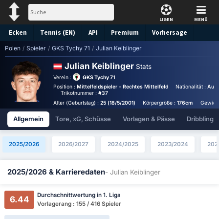
LIGEN
MENÜ
Ecken
Tennis (EN)
API
Premium
Vorhersage
Polen
/
Spieler
/
GKS Tychy 71
/
Julian Keiblinger
Julian Keiblinger
Stats
Verein :
GKS Tychy 71
Position :
Mittelfeldspieler - Rechtes Mittelfeld
Nationalität :
Aust
Trikotnummer :
#37
Alter (Geburtstag) :
25 (18/5/2001)
Körpergröße :
176cm
Gewich
Allgemein
Tore, xG, Schüsse
Vorlagen & Pässe
Dribbling
2025/2026
2026/2027
2024/2025
2023/2024
202
2025/2026 & Karrieredaten
- Julian Keiblinger
Durchschnittwertung in 1. Liga
6.44
Vorlagerang : 155 / 416 Spieler