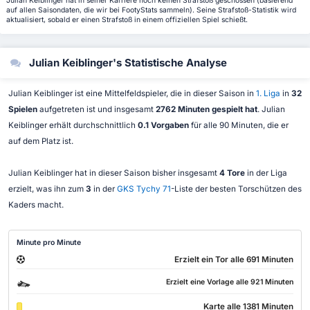
Julian Keiblinger hat in seiner Karriere noch keinen Strafstoß geschossen (basierend
auf allen Saisondaten, die wir bei FootyStats sammeln). Seine Strafstoß-Statistik wird
aktualisiert, sobald er einen Strafstoß in einem offiziellen Spiel schießt.
Julian Keiblinger's Statistische Analyse
Julian Keiblinger ist eine Mittelfeldspieler, die in dieser Saison in
1. Liga
in
32
Spielen
aufgetreten ist und insgesamt
2762 Minuten gespielt hat
. Julian
Keiblinger erhält durchschnittlich
0.1 Vorgaben
für alle 90 Minuten, die er
auf dem Platz ist.
Julian Keiblinger hat in dieser Saison bisher insgesamt
4 Tore
in der Liga
erzielt, was ihn zum
3
in der
GKS Tychy 71
-Liste der besten Torschützen des
Kaders macht.
Minute pro Minute
Erzielt ein Tor alle 691 Minuten
Erzielt eine Vorlage alle 921 Minuten
Karte alle 1381 Minuten