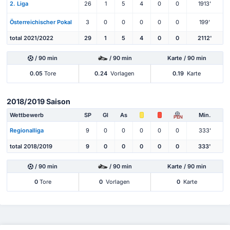
2. Liga
26
1
5
4
0
0
1913'
Österreichischer Pokal
3
0
0
0
0
0
199'
total 2021/2022
29
1
5
4
0
0
2112'
/ 90 min
/ 90 min
Karte / 90 min
0.05
Tore
0.24
Vorlagen
0.19
Karte
2018/2019 Saison
Wettbewerb
SP
Gl
As
Min.
PEN
Regionalliga
9
0
0
0
0
0
333'
total 2018/2019
9
0
0
0
0
0
333'
/ 90 min
/ 90 min
Karte / 90 min
0
Tore
0
Vorlagen
0
Karte