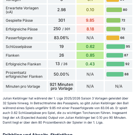
Erwartete Vorlagen
2.98
0.10
80
(xA)
301
9.85
Gespielte Pässe
72
250
8.18
Erfolgreiche Pässe
72
/ 301
83.06%
N/A
Passerfolgsrate
66
19
0.62
Schlüsselpässe
95
26
0.85
Flanken
87
13
0.43
Erfolgreiche Flanken
92
/ 26
Prozentsatz
50.00%
N/A
88
erfolgreicher Flanken
921 Minuten
N/A
N/A
Minuten pro Vorlage
pro Vorlage
Julian Keiblinger hat während der 1. Liga 2025/2026 Saison 3 Vorlagen geleistet über
32 Spiele hinweg. In Betrachtnahme des Passspiels, so gibt Julian Keiblinger den Ball
während eines Spiels ungefähr 9.85 mit einer Passerfolgsrate von 83.06 ab. Er spielt
auch 0.62 Schlüsselpässe pro Spiel, die zu wichtigen Torchancen führen. Insgesamt
liegt der xA (Expected Assists) Output von Julian Keiblinger bei 0.10 pro 90 Minuten.
Damit liegt er über dem 80 Prozentbereich der Spieler in der 1. Liga.
Dribbling und Abseits-Statistiken