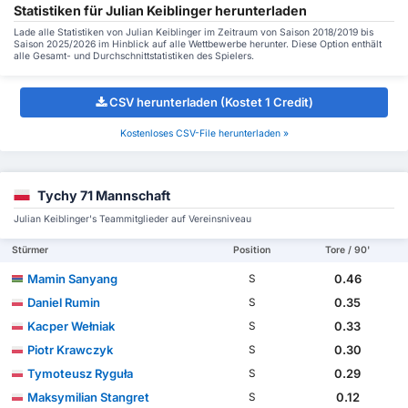
Statistiken für Julian Keiblinger herunterladen
Lade alle Statistiken von Julian Keiblinger im Zeitraum von Saison 2018/2019 bis
Saison 2025/2026 im Hinblick auf alle Wettbewerbe herunter. Diese Option enthält
alle Gesamt- und Durchschnittstatistiken des Spielers.
CSV herunterladen (Kostet 1 Credit)
Kostenloses CSV-File herunterladen »
Tychy 71 Mannschaft
Julian Keiblinger's Teammitglieder auf Vereinsniveau
Stürmer
Position
Tore / 90'
Mamin Sanyang
0.46
S
Daniel Rumin
0.35
S
Kacper Wełniak
0.33
S
Piotr Krawczyk
0.30
S
Tymoteusz Ryguła
0.29
S
Maksymilian Stangret
0.12
S