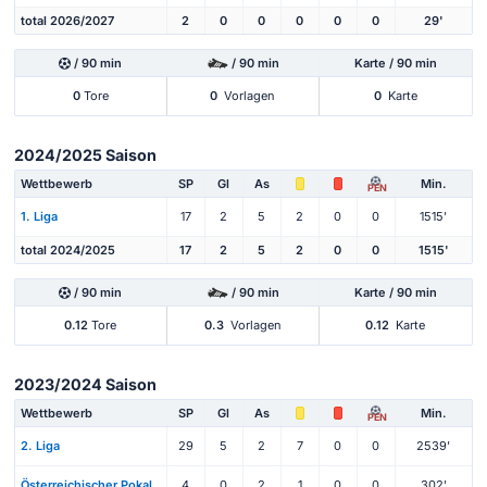
total 2026/2027
2
0
0
0
0
0
29'
/ 90 min
/ 90 min
Karte / 90 min
0
Tore
0
Vorlagen
0
Karte
2024/2025 Saison
Wettbewerb
SP
Gl
As
Min.
PEN
1. Liga
17
2
5
2
0
0
1515'
total 2024/2025
17
2
5
2
0
0
1515'
/ 90 min
/ 90 min
Karte / 90 min
0.12
Tore
0.3
Vorlagen
0.12
Karte
2023/2024 Saison
Wettbewerb
SP
Gl
As
Min.
PEN
2. Liga
29
5
2
7
0
0
2539'
Österreichischer Pokal
4
0
2
1
0
0
302'