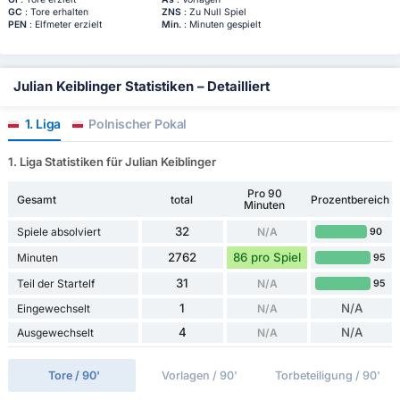
GC
: Tore erhalten
ZNS
: Zu Null Spiel
PEN
: Elfmeter erzielt
Min.
: Minuten gespielt
Julian Keiblinger Statistiken – Detailliert
1. Liga
Polnischer Pokal
1. Liga Statistiken für Julian Keiblinger
Pro 90
Gesamt
total
Prozentbereich
Minuten
32
Spiele absolviert
N/A
90
2762
86 pro Spiel
Minuten
95
31
Teil der Startelf
N/A
95
1
N/A
Eingewechselt
N/A
4
N/A
Ausgewechselt
N/A
Tore / 90'
Vorlagen / 90'
Torbeteiligung / 90'