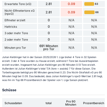
2.81
0.09
Erwartete Tore (xG)
63
Nicht-Elfmetertore xG
2.81
0.09
66
(npxG)
0
N/A
N/A
Elfmeter erzielt
0
N/A
N/A
Hattricks
0
N/A
N/A
3 oder mehr Tore
0
N/A
N/A
2 oder mehr Tore
691 Minuten
N/A
N/A
Minuten pro Tor
pro Tor
Julian Keiblinger hat in der Saison 2025/2026 1. Liga bisher 4 Tore in 32 Spielen
erzielt. 3 der 4 Tore wurden zu Hause erzielt, während 1 Tore bei Auswärtsspielen
erzielt wurden. Insgesamt hat Julian Keiblinger pro 90 Minuten 0.13 Tore erzielt.
Außerdem ist Julian Keiblinger's total T/A (tore + assists) 7 für diese Saison. Die
Torbeitragsrate beträgt pro 90 Minuten gerechnet 0.23. Die Nicht-Strafstoß xG pro 90
Minuten liegt bei 0.09. Das bedeutet, dass Julian Keiblinger's npxG-Wert bei 2.81 liegt,
was ihn im Top 66 Prozentbereich der Spieler von 1. Liga Saison platziert.
Schüsse
Pro 90
Schussdaten
total
Prozentbereich
Minuten