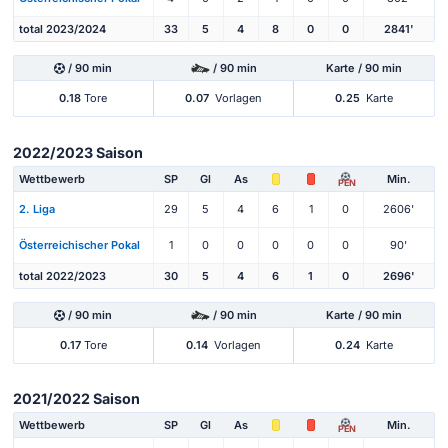
total 2023/2024
33
5
4
8
0
0
2841'
/ 90 min
/ 90 min
Karte / 90 min
0.18
Tore
0.07
Vorlagen
0.25
Karte
2022/2023 Saison
Wettbewerb
SP
Gl
As
Min.
PEN
2. Liga
29
5
4
6
1
0
2606'
Österreichischer Pokal
1
0
0
0
0
0
90'
total 2022/2023
30
5
4
6
1
0
2696'
/ 90 min
/ 90 min
Karte / 90 min
0.17
Tore
0.14
Vorlagen
0.24
Karte
2021/2022 Saison
Wettbewerb
SP
Gl
As
Min.
PEN