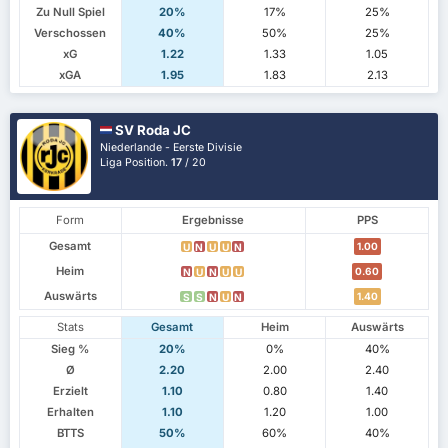
Zu Null Spiel
20%
17%
25%
Verschossen
40%
50%
25%
xG
1.22
1.33
1.05
xGA
1.95
1.83
2.13
SV Roda JC
Niederlande - Eerste Divisie
Liga Position.
17
/ 20
Form
Ergebnisse
PPS
Gesamt
1.00
U
N
U
U
N
Heim
0.60
N
U
N
U
U
Auswärts
1.40
S
S
N
U
N
Stats
Gesamt
Heim
Auswärts
Sieg %
20%
0%
40%
Ø
2.20
2.00
2.40
Erzielt
1.10
0.80
1.40
Erhalten
1.10
1.20
1.00
BTTS
50%
60%
40%