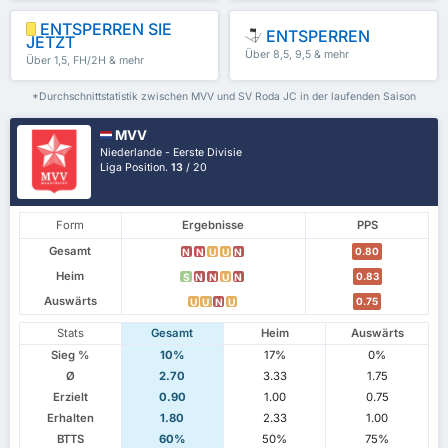
ENTSPERREN SIE
ENTSPERREN
JETZT
Über 8,5, 9,5 & mehr
Über 1,5, FH/2H & mehr
*Durchschnittstatistik zwischen MVV und SV Roda JC in der laufenden Saison
MVV
Niederlande - Eerste Divisie
Liga Position.
13
/ 20
Form
Ergebnisse
PPS
Gesamt
0.80
N
N
U
U
N
Heim
0.83
S
N
N
U
N
Auswärts
0.75
U
U
N
U
Stats
Gesamt
Heim
Auswärts
Sieg %
10%
17%
0%
Ø
2.70
3.33
1.75
Erzielt
0.90
1.00
0.75
Erhalten
1.80
2.33
1.00
BTTS
60%
50%
75%