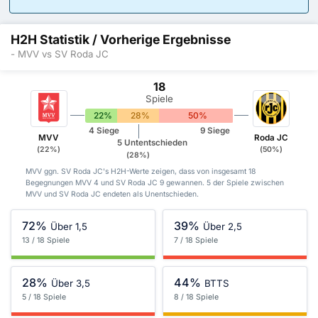
H2H Statistik / Vorherige Ergebnisse
- MVV vs SV Roda JC
18
Spiele
22%
28%
50%
4 Siege
9 Siege
MVV
Roda JC
5 Untentschieden
(22%)
(50%)
(28%)
MVV ggn. SV Roda JC's H2H-Werte zeigen, dass von insgesamt 18
Begegnungen MVV 4 und SV Roda JC 9 gewannen. 5 der Spiele zwischen
MVV und SV Roda JC endeten als Unentschieden.
72%
39%
Über 1,5
Über 2,5
13 / 18 Spiele
7 / 18 Spiele
28%
44%
Über 3,5
BTTS
5 / 18 Spiele
8 / 18 Spiele