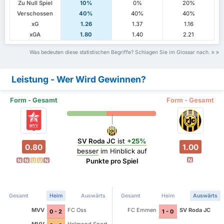
Zu Null Spiel
10%
0%
20%
Verschossen
40%
40%
40%
xG
1.26
1.37
1.16
xGA
1.80
1.40
2.21
Was bedeuten diese statistischen Begriffe? Schlagen Sie im Glossar nach.
Leistung - Wer Wird Gewinnen?
Form - Gesamt
Form - Gesamt
SV Roda JC
ist
+25%
0.80
1.00
besser
im Hinblick auf
N
Punkte pro Spiel
N
N
U
U
N
Gesamt
Heim
Auswärts
Gesamt
Heim
Auswärts
MVV
FC Oss
FC Emmen
SV Roda JC
0 - 2
1 - 0