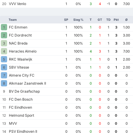
VVV Venlo
20
1
0%
3
4
-1
0
7.00
Team
SP
Sieg %
T
GT
TD
Pkt
Ø
FC Emmen
1
1
100%
1
0
1
3
1.00
FC Dordrecht
2
1
100%
2
1
1
3
3.00
NAC Breda
3
1
100%
2
1
1
3
3.00
Heracles Almelo
4
1
100%
4
3
1
3
7.00
RKC Waalwijk
5
1
0%
1
1
0
1
2.00
SBV Vitesse
6
1
0%
1
1
0
1
2.00
Almere City FC
7
0
0%
0
0
0
0
0
Alkmaar Zaanstreek II
8
0
0%
0
0
0
0
0
BV De Graafschap
9
0
0%
0
0
0
0
0
FC Den Bosch
10
0
0%
0
0
0
0
0
FC Eindhoven
11
0
0%
0
0
0
0
0
Helmond Sport
12
0
0%
0
0
0
0
0
MVV
13
0
0%
0
0
0
0
0
PSV Eindhoven II
14
0
0%
0
0
0
0
0