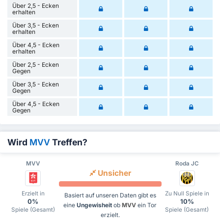
Über 2,5 - Ecken
erhalten
Über 3,5 - Ecken
erhalten
Über 4,5 - Ecken
erhalten
Über 2,5 - Ecken
Gegen
Über 3,5 - Ecken
Gegen
Über 4,5 - Ecken
Gegen
Wird
MVV
Treffen?
MVV
Roda JC
Unsicher
Erzielt in
Zu Null Spiele in
Basiert auf unseren Daten gibt es
0%
10%
eine
Ungewisheit
ob
MVV
ein Tor
Spiele (Gesamt)
Spiele (Gesamt)
erzielt.