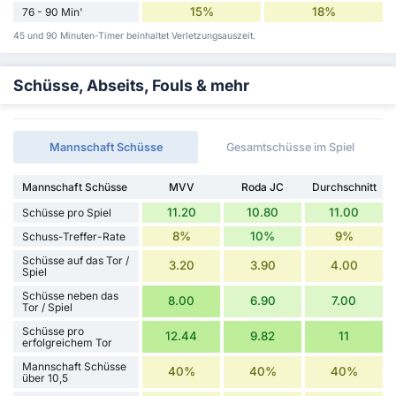
15%
18%
76 - 90 Min'
45 und 90 Minuten-Timer beinhaltet Verletzungsauszeit.
Schüsse, Abseits, Fouls & mehr
Mannschaft Schüsse
Gesamtschüsse im Spiel
Mannschaft Schüsse
MVV
Roda JC
Durchschnitt
11.20
10.80
11.00
Schüsse pro Spiel
8%
10%
9%
Schuss-Treffer-Rate
Schüsse auf das Tor /
3.20
3.90
4.00
Spiel
Schüsse neben das
8.00
6.90
7.00
Tor / Spiel
Schüsse pro
12.44
9.82
11
erfolgreichem Tor
Mannschaft Schüsse
40%
40%
40%
über 10,5