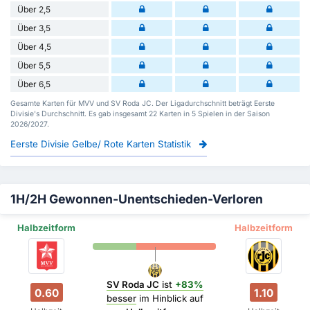
Über 2,5
Über 3,5
Über 4,5
Über 5,5
Über 6,5
Gesamte Karten für MVV und SV Roda JC. Der Ligadurchschnitt beträgt Eerste
Divisie's Durchschnitt. Es gab insgesamt 22 Karten in 5 Spielen in der Saison
2026/2027.
Eerste Divisie Gelbe/ Rote Karten Statistik
1H/2H Gewonnen-Unentschieden-Verloren
Halbzeitform
Halbzeitform
SV Roda JC
ist
+83%
0.60
1.10
besser
im Hinblick auf