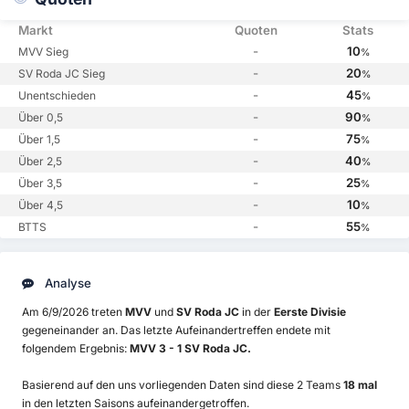
Markt
Quoten
Stats
-
10
MVV Sieg
%
-
20
SV Roda JC Sieg
%
-
45
Unentschieden
%
-
90
Über 0,5
%
-
75
Über 1,5
%
-
40
Über 2,5
%
-
25
Über 3,5
%
-
10
Über 4,5
%
-
55
BTTS
%
Analyse
Am 6/9/2026 treten
MVV
und
SV Roda JC
in der
Eerste Divisie
gegeneinander an. Das letzte Aufeinandertreffen endete mit
folgendem Ergebnis:
MVV 3 - 1 SV Roda JC.
Basierend auf den uns vorliegenden Daten sind diese 2 Teams
18 mal
in den letzten Saisons aufeinandergetroffen.