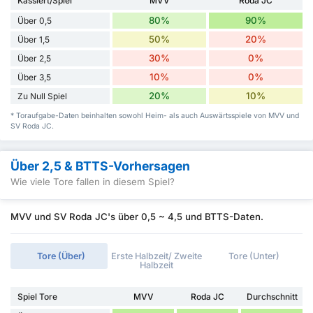
Kassiert/Spiel
MVV
Roda JC
80%
90%
Über 0,5
50%
20%
Über 1,5
30%
0%
Über 2,5
10%
0%
Über 3,5
20%
10%
Zu Null Spiel
* Toraufgabe-Daten beinhalten sowohl Heim- als auch Auswärtsspiele von MVV und
SV Roda JC.
Über 2,5 & BTTS-Vorhersagen
Wie viele Tore fallen in diesem Spiel?
MVV und SV Roda JC's über 0,5 ~ 4,5 und BTTS-Daten.
Tore (Über)
Erste Halbzeit/ Zweite
Tore (Unter)
Halbzeit
Spiel Tore
MVV
Roda JC
Durchschnitt