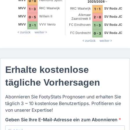
MVV
Helmond Sport
0 - 0
2025/2026
MVV
RKC Waalwijk
RKC Waalwijk
SV Roda JC
1 - 3
1 - 1
Alkmaar
MVV
Willem II
SV Roda JC
0 - 5
2 - 0
Zaanstreek II
MVV
VVV Venlo
FC Eindhoven
SV Roda JC
2 - 1
1 - 3
zurück
weiter
FC Dordrecht
SV Roda JC
0 - 3
zurück
weiter
Erhalte kostenlose
tägliche Vorhersagen
Abonnieren Sie FootyStats Prognosen und erhalten Sie
täglich 3 ~ 10 kostenlose Benutzertipps. Profitieren sie
von unserer Expertise!
Geben Sie Ihre E-Mail-Adresse ein zum Abonnieren
*