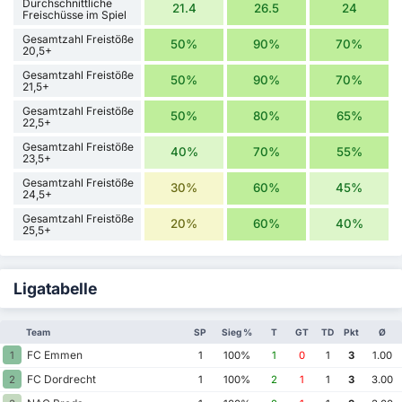
Durchschnittliche
21.4
26.5
24
Freischüsse im Spiel
Gesamtzahl Freistöße
50%
90%
70%
20,5+
Gesamtzahl Freistöße
50%
90%
70%
21,5+
Gesamtzahl Freistöße
50%
80%
65%
22,5+
Gesamtzahl Freistöße
40%
70%
55%
23,5+
Gesamtzahl Freistöße
30%
60%
45%
24,5+
Gesamtzahl Freistöße
20%
60%
40%
25,5+
Ligatabelle
Team
SP
Sieg %
T
GT
TD
Pkt
Ø
FC Emmen
1
1
100%
1
0
1
3
1.00
FC Dordrecht
2
1
100%
2
1
1
3
3.00