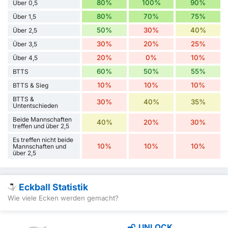
80%
100%
90%
Über 0,5
80%
70%
75%
Über 1,5
50%
30%
40%
Über 2,5
30%
20%
25%
Über 3,5
20%
0%
10%
Über 4,5
60%
50%
55%
BTTS
10%
10%
10%
BTTS & Sieg
BTTS &
30%
40%
35%
Untentschieden
Beide Mannschaften
40%
20%
30%
treffen und über 2,5
Es treffen nicht beide
10%
10%
10%
Mannschaften und
über 2,5
Eckball Statistik
Wie viele Ecken werden gemacht?
UNLOCK