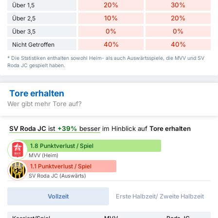
20%
30%
Über 1,5
10%
20%
Über 2,5
0%
0%
Über 3,5
40%
40%
Nicht Getroffen
* Die Statistiken enthalten sowohl Heim- als auch Auswärtsspiele, die MVV und SV
Roda JC gespielt haben.
Tore erhalten
Wer gibt mehr Tore auf?
SV Roda JC
ist
+39%
besser
im Hinblick auf
Tore erhalten
1.8 Punktverlust / Spiel
MVV (Heim)
1.1 Punktverlust / Spiel
SV Roda JC (Auswärts)
Vollzeit
Erste Halbzeit/ Zweite Halbzeit