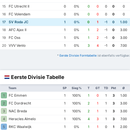
FC Utrecht II
15
0
0%
0
0
0
0
0
FC Volendam
16
0
0%
0
0
0
0
0
SV Roda JC
17
1
0%
0
1
-1
0
1.00
AFC Ajax II
18
1
0%
1
2
-1
0
3.00
FC Oss
19
1
0%
1
2
-1
0
3.00
VVV Venlo
20
1
0%
3
4
-1
0
7.00
*
Eerste Divisie Formtabelle
ist ebenfalls verfügbar.
Eerste Divisie Tabelle
Team
SP
Sieg %
T
GT
TD
Pkt
Ø
FC Emmen
1
1
100%
1
0
1
3
1.00
FC Dordrecht
2
1
100%
2
1
1
3
3.00
NAC Breda
3
1
100%
2
1
1
3
3.00
Heracles Almelo
4
1
100%
4
3
1
3
7.00
RKC Waalwijk
5
1
0%
1
1
0
1
2.00