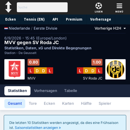
LIGEN
MENÜ
Ecken
Tennis (EN)
API
Premium
Vorhersage
/
Eerste Divisie
Vorherige H2H
Niederlande
6/9/2026 - 15:45 (Europe/London)
MVV gegen SV Roda JC
Statistiken, Daten, xG und Direkte Begegnungen
Stadion -
De Geusselt
0.80
1.00
L
D
D
L
L
D
D
L
MVV
SV Roda JC
Statistiken
Vorhersagen
Tabelle
Gesamt
Tore
Ecken
Karten
Hälfte
Spieler
Die letzten 10 Statistiken werden angezeigt, da dies eine Frühsaison
ist.
Saisonstatistiken anzeigen