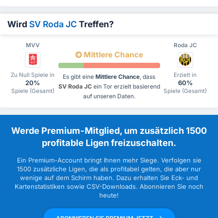
Wird
SV Roda JC
Treffen?
MVV
Roda JC
Mittlere Chance
Zu Null Spiele in
Erzielt in
Es gibt eine
Mittlere Chance
, dass
20%
60%
SV Roda JC
ein Tor erzielt basierend
Spiele (Gesamt)
Spiele (Gesamt)
auf unseren Daten.
Werde Premium-Mitglied, um zusätzlich 1500
profitable Ligen freizuschalten.
Ein Premium-Account bringt Ihnen mehr Siege. Verfolgen sie
1500 zusätzliche Ligen, die als profitabel gelten, die aber nur
wenige auf dem Schirm haben. Dazu erhalten Sie Eck- und
Kartenstatistiken sowie CSV-Downloads. Abonnieren Sie noch
heute!