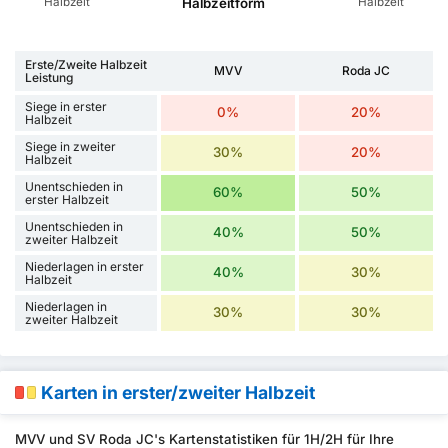
Halbzeit
Halbzeit
Halbzeitform
Erste/Zweite Halbzeit
MVV
Roda JC
Leistung
Siege in erster
0%
20%
Halbzeit
Siege in zweiter
30%
20%
Halbzeit
Unentschieden in
60%
50%
erster Halbzeit
Unentschieden in
40%
50%
zweiter Halbzeit
Niederlagen in erster
40%
30%
Halbzeit
Niederlagen in
30%
30%
zweiter Halbzeit
Karten in erster/zweiter Halbzeit
MVV und SV Roda JC's Kartenstatistiken für 1H/2H für Ihre