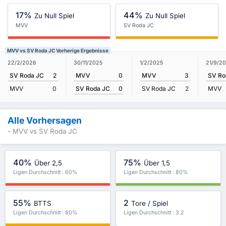
17%
44%
Zu Null Spiel
Zu Null Spiel
MVV
SV Roda JC
MVV vs SV Roda JC Vorherige Ergebnisse
30/11/2025
22/2/2026
1/2/2025
21/9/2
MVV
0
SV Roda JC
2
MVV
3
SV Ro
SV Roda JC
0
MVV
0
SV Roda JC
2
MVV
Alle Vorhersagen
- MVV vs SV Roda JC
40%
75%
Über 2,5
Über 1,5
Ligen Durchschnitt : 60%
Ligen Durchschnitt : 80%
55%
2
BTTS
Tore / Spiel
Ligen Durchschnitt : 80%
Ligen Durchschnitt : 3.2