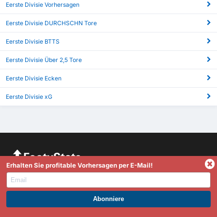
Eerste Divisie Vorhersagen
Eerste Divisie DURCHSCHN Tore
Eerste Divisie BTTS
Eerste Divisie Über 2,5 Tore
Eerste Divisie Ecken
Eerste Divisie xG
Erhalten Sie profitable Vorhersagen per E-Mail!
FootyStats ist Ihre beste Quelle für Statistiken wie erzielte
Tore, Über 2,5/Unter 2,5, Halbzeit/Vollzeit, dynamische In-
Play Statistiken und vieles mehr. Wenn Sie Fragen,
Anmerkungen oder Feedback haben, zögern Sie bitte nicht,
WERDEN SIE PREMIUM UND PROFITIEREN SIE JETZT.
sich mit uns in Verbindung zu setzen.