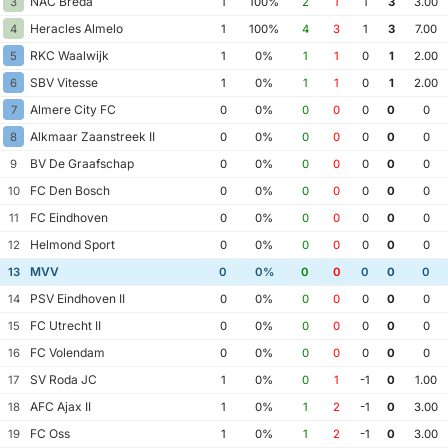
NAC Breda
3
1
100%
2
1
1
3
3.00
Heracles Almelo
4
1
100%
4
3
1
3
7.00
RKC Waalwijk
5
1
0%
1
1
0
1
2.00
SBV Vitesse
6
1
0%
1
1
0
1
2.00
Almere City FC
7
0
0%
0
0
0
0
0
Alkmaar Zaanstreek II
8
0
0%
0
0
0
0
0
BV De Graafschap
9
0
0%
0
0
0
0
0
FC Den Bosch
10
0
0%
0
0
0
0
0
FC Eindhoven
11
0
0%
0
0
0
0
0
Helmond Sport
12
0
0%
0
0
0
0
0
MVV
13
0
0%
0
0
0
0
0
PSV Eindhoven II
14
0
0%
0
0
0
0
0
FC Utrecht II
15
0
0%
0
0
0
0
0
FC Volendam
16
0
0%
0
0
0
0
0
SV Roda JC
17
1
0%
0
1
-1
0
1.00
AFC Ajax II
18
1
0%
1
2
-1
0
3.00
FC Oss
19
1
0%
1
2
-1
0
3.00