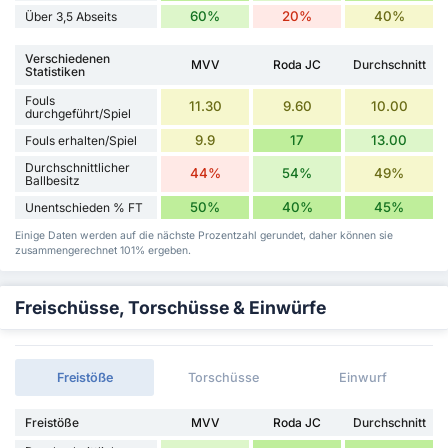
60%
20%
40%
Über 3,5 Abseits
Verschiedenen
MVV
Roda JC
Durchschnitt
Statistiken
Fouls
11.30
9.60
10.00
durchgeführt/Spiel
9.9
17
13.00
Fouls erhalten/Spiel
Durchschnittlicher
44%
54%
49%
Ballbesitz
50%
40%
45%
Unentschieden % FT
Einige Daten werden auf die nächste Prozentzahl gerundet, daher können sie
zusammengerechnet 101% ergeben.
Freischüsse, Torschüsse & Einwürfe
Freistöße
Torschüsse
Einwurf
Freistöße
MVV
Roda JC
Durchschnitt