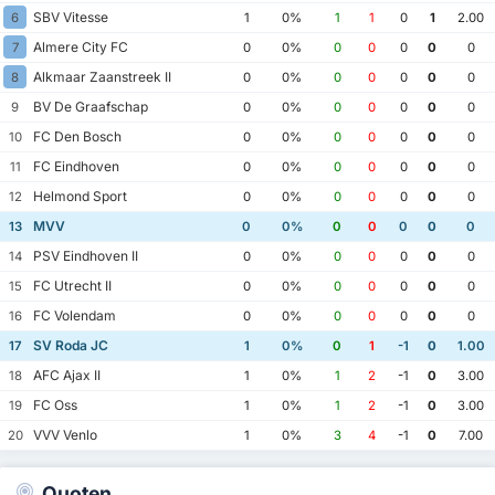
SBV Vitesse
6
1
0%
1
1
0
1
2.00
Almere City FC
7
0
0%
0
0
0
0
0
Alkmaar Zaanstreek II
8
0
0%
0
0
0
0
0
BV De Graafschap
9
0
0%
0
0
0
0
0
FC Den Bosch
10
0
0%
0
0
0
0
0
FC Eindhoven
11
0
0%
0
0
0
0
0
Helmond Sport
12
0
0%
0
0
0
0
0
MVV
13
0
0%
0
0
0
0
0
PSV Eindhoven II
14
0
0%
0
0
0
0
0
FC Utrecht II
15
0
0%
0
0
0
0
0
FC Volendam
16
0
0%
0
0
0
0
0
SV Roda JC
17
1
0%
0
1
-1
0
1.00
AFC Ajax II
18
1
0%
1
2
-1
0
3.00
FC Oss
19
1
0%
1
2
-1
0
3.00
VVV Venlo
20
1
0%
3
4
-1
0
7.00
Quoten