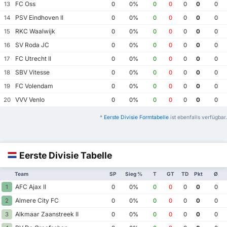
FC Oss
13
0
0%
0
0
0
0
0
PSV Eindhoven II
14
0
0%
0
0
0
0
0
RKC Waalwijk
15
0
0%
0
0
0
0
0
SV Roda JC
16
0
0%
0
0
0
0
0
FC Utrecht II
17
0
0%
0
0
0
0
0
SBV Vitesse
18
0
0%
0
0
0
0
0
FC Volendam
19
0
0%
0
0
0
0
0
VVV Venlo
20
0
0%
0
0
0
0
0
*
Eerste Divisie Formtabelle
ist ebenfalls verfügbar.
Eerste Divisie Tabelle
Team
SP
Sieg %
T
GT
TD
Pkt
Ø
AFC Ajax II
1
0
0%
0
0
0
0
0
Almere City FC
2
0
0%
0
0
0
0
0
Alkmaar Zaanstreek II
3
0
0%
0
0
0
0
0