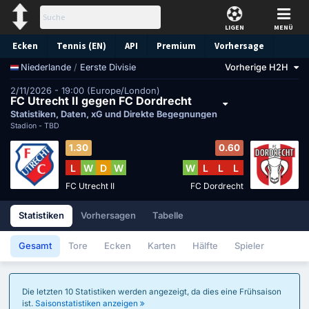
LIGEN
MENÜ
Ecken
Tennis (EN)
API
Premium
Vorhersage
/
Eerste Divisie
Vorherige H2H
Niederlande
2/11/2026 - 19:00 (Europe/London)
FC Utrecht II gegen FC Dordrecht
Statistiken, Daten, xG und Direkte Begegnungen
Stadion -
TBD
1.30
0.60
L
W
D
W
W
L
L
L
FC Utrecht II
FC Dordrecht
Statistiken
Vorhersagen
Tabelle
Gesamt
Tore
Ecken
Karten
Hälfte
Spieler
Die letzten 10 Statistiken werden angezeigt, da dies eine Frühsaison
ist.
Saisonstatistiken anzeigen