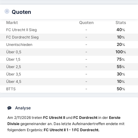
Quoten
Markt
Quoten
Stats
-
40
FC Utrecht II Sieg
%
-
10
FC Dordrecht Sieg
%
-
20
Unentschieden
%
-
100
Über 0,5
%
-
75
Über 1,5
%
-
55
Über 2,5
%
-
30
Über 3,5
%
-
10
Über 4,5
%
-
50
BTTS
%
Analyse
Am 2/11/2026 treten
FC Utrecht II
und
FC Dordrecht
in der
Eerste
Divisie
gegeneinander an. Das letzte Aufeinandertreffen endete mit
folgendem Ergebnis:
FC Utrecht II 1 - 1 FC Dordrecht.