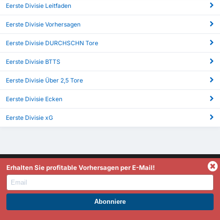
Eerste Divisie Leitfaden
Eerste Divisie Vorhersagen
Eerste Divisie DURCHSCHN Tore
Eerste Divisie BTTS
Eerste Divisie Über 2,5 Tore
Eerste Divisie Ecken
Eerste Divisie xG
Erhalten Sie profitable Vorhersagen per E-Mail!
FootyStats ist Ihre beste Quelle für Statistiken wie erzielte
WERDEN SIE PREMIUM UND PROFITIEREN SIE JETZT.
Tore, Über 2,5/Unter 2,5, Halbzeit/Vollzeit, dynamische In-
Play Statistiken und vieles mehr. Wenn Sie Fragen,