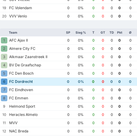
FC Volendam
19
0
0%
0
0
0
0
0
VVV Venlo
20
0
0%
0
0
0
0
0
Team
SP
Sieg %
T
GT
TD
Pkt
Ø
AFC Ajax II
1
0
0%
0
0
0
0
0
Almere City FC
2
0
0%
0
0
0
0
0
Alkmaar Zaanstreek II
3
0
0%
0
0
0
0
0
BV De Graafschap
4
0
0%
0
0
0
0
0
FC Den Bosch
5
0
0%
0
0
0
0
0
FC Dordrecht
6
0
0%
0
0
0
0
0
FC Eindhoven
7
0
0%
0
0
0
0
0
FC Emmen
8
0
0%
0
0
0
0
0
Helmond Sport
9
0
0%
0
0
0
0
0
Heracles Almelo
10
0
0%
0
0
0
0
0
MVV
11
0
0%
0
0
0
0
0
NAC Breda
12
0
0%
0
0
0
0
0