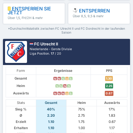
ENTSPERREN SIE
ENTSPERREN
JETZT
Über 8,5, 9,5 & mehr
Über 1,5, FH/2H & mehr
*Durchschnittstatistik zwischen FC Utrecht II und FC Dordrecht in der laufenden
Saison
FC Utrecht II
Niederlande - Eerste Divisie
Liga Position.
17
/ 20
Form
Ergebnisse
PPS
Gesamt
1.30
N
N
S
U
S
Heim
2.25
S
S
N
S
Auswärts
0.67
N
N
N
U
S
Stats
Gesamt
Heim
Auswärts
Sieg %
40%
75%
17%
Ø
2.20
2.75
1.83
Erzielt
1.10
1.75
0.67
Erhalten
1.10
1.00
1.17