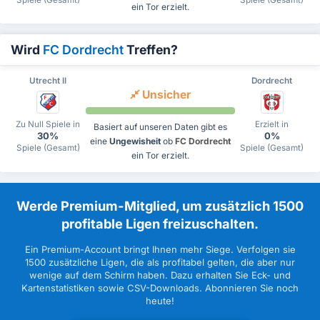
ein Tor erzielt.
Wird
FC Dordrecht
Treffen?
Utrecht II
Dordrecht
Unsicher
Zu Null Spiele in
Erzielt in
Basiert auf unseren Daten gibt es
30%
0%
eine
Ungewisheit
ob
FC Dordrecht
Spiele (Gesamt)
Spiele (Gesamt)
ein Tor erzielt.
Werde Premium-Mitglied, um zusätzlich 1500
profitable Ligen freizuschalten.
Ein Premium-Account bringt Ihnen mehr Siege. Verfolgen sie
1500 zusätzliche Ligen, die als profitabel gelten, die aber nur
wenige auf dem Schirm haben. Dazu erhalten Sie Eck- und
Kartenstatistiken sowie CSV-Downloads. Abonnieren Sie noch
heute!