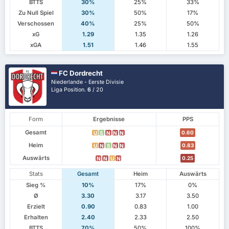
BTTS
30%
25%
33%
Zu Null Spiel
30%
50%
17%
Verschossen
40%
25%
50%
xG
1.29
1.35
1.26
xGA
1.51
1.46
1.55
FC Dordrecht
Niederlande - Eerste Divisie
Liga Position.
6
/ 20
Form
Ergebnisse
PPS
Gesamt
0.60
U
S
N
N
N
Heim
0.83
U
N
S
N
N
Auswärts
0.25
N
N
U
N
Stats
Gesamt
Heim
Auswärts
Sieg %
10%
17%
0%
Ø
3.30
3.17
3.50
Erzielt
0.90
0.83
1.00
Erhalten
2.40
2.33
2.50
BTTS
70%
50%
100%