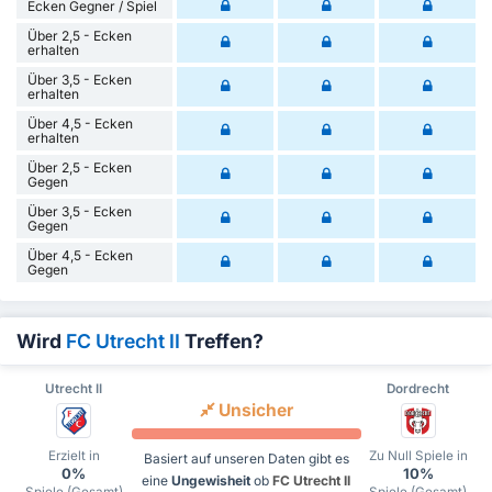
Ecken Gegner / Spiel
Über 2,5 - Ecken
erhalten
Über 3,5 - Ecken
erhalten
Über 4,5 - Ecken
erhalten
Über 2,5 - Ecken
Gegen
Über 3,5 - Ecken
Gegen
Über 4,5 - Ecken
Gegen
Wird
FC Utrecht II
Treffen?
Utrecht II
Dordrecht
Unsicher
Erzielt in
Zu Null Spiele in
Basiert auf unseren Daten gibt es
0%
10%
eine
Ungewisheit
ob
FC Utrecht II
Spiele (Gesamt)
Spiele (Gesamt)