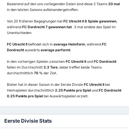
Basierend auf den uns vorliegenden Daten sind diese 2 Teams
20 mal
in den letzten Saisons aufeinandergetroffen.
Von 20 früheren Begegnungen hat
FC Utrecht II 8 Spiele gewonnen
,
während
FC Dordrecht 7 gewonnen hat
. 5 mal endete das Spiel im
Unentschieden.
FC Utrecht II
befindet sich in
average Heimform
, während
FC
Dordrecht
auswärts
average performt
.
In den vorherigen Spielen zwischen
FC Utrecht II
und
FC Dordrecht
fallen im Durchschnitt
3.3 Tore
, dabei treffen beide Teams
durchschnittlich
70 %
der Zeit.
Bisher hat in dieser Saison in der Eerste Divisie
FC Utrecht II
bei
Heimspielen durchschnittlich
2.25 Punkte pro Spiel
und
FC Dordrecht
0.25 Punkte pro Spiel
bei Auswärtsspielen erzielt.
Eerste Divisie Stats