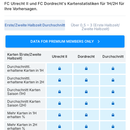
FC Utrecht II und FC Dordrecht's Kartenstatistiken für 1H/2H für
Ihre Vorhersagen.
Erste/Zweite Halbzeit Durchschnitt
Über 0,5 ~ 3 (Erste Halbzeit/
Zweite Halbzeit)
DATA FOR PREMIUM MEMBERS ONLY
Karten (Erste/Zweite
Utrecht II
Dordrecht
Durchschnitt
Halbzeit)
Durchschnittl.
erhaltene Karten in 1H
Durchschnittl.
erhaltene Karten in 2H
Durchschnitt Karten
Saison (1H)
Durchschnitt Karten
Saison (2H)
Mehr Karten in 1H
erhalten %
Mehr Karten in 2H
erhalten %