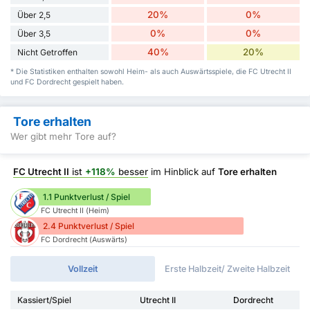
20%
0%
Über 2,5
0%
0%
Über 3,5
40%
20%
Nicht Getroffen
* Die Statistiken enthalten sowohl Heim- als auch Auswärtsspiele, die FC Utrecht II
und FC Dordrecht gespielt haben.
Tore erhalten
Wer gibt mehr Tore auf?
FC Utrecht II
ist
+118%
besser
im Hinblick auf
Tore erhalten
1.1 Punktverlust / Spiel
FC Utrecht II (Heim)
2.4 Punktverlust / Spiel
FC Dordrecht (Auswärts)
Vollzeit
Erste Halbzeit/ Zweite Halbzeit
Kassiert/Spiel
Utrecht II
Dordrecht