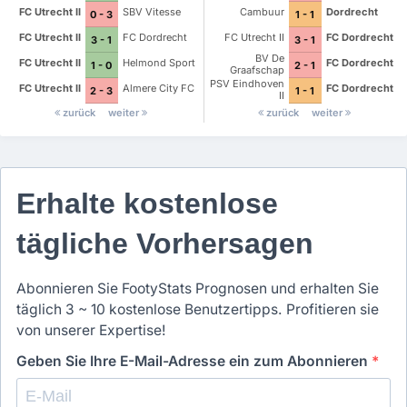
FC Utrecht II
SBV Vitesse
Cambuur
Dordrecht
0 - 3
1 - 1
FC Utrecht II
FC Dordrecht
FC Utrecht II
FC Dordrecht
3 - 1
3 - 1
BV De
FC Utrecht II
Helmond Sport
FC Dordrecht
1 - 0
2 - 1
Graafschap
PSV Eindhoven
FC Utrecht II
Almere City FC
FC Dordrecht
2 - 3
1 - 1
II
zurück
weiter
zurück
weiter
Erhalte kostenlose
tägliche Vorhersagen
Abonnieren Sie FootyStats Prognosen und erhalten Sie
täglich 3 ~ 10 kostenlose Benutzertipps. Profitieren sie
von unserer Expertise!
Geben Sie Ihre E-Mail-Adresse ein zum Abonnieren
*