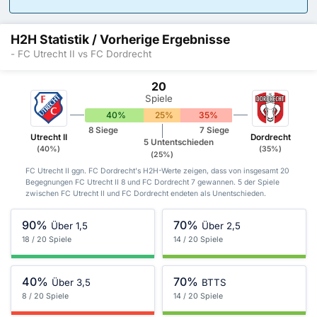
H2H Statistik / Vorherige Ergebnisse
- FC Utrecht II vs FC Dordrecht
20
Spiele
40%
25%
35%
8 Siege
7 Siege
Utrecht II
Dordrecht
5 Untentschieden
(40%)
(35%)
(25%)
FC Utrecht II ggn. FC Dordrecht's H2H-Werte zeigen, dass von insgesamt 20
Begegnungen FC Utrecht II 8 und FC Dordrecht 7 gewannen. 5 der Spiele
zwischen FC Utrecht II und FC Dordrecht endeten als Unentschieden.
90%
70%
Über 1,5
Über 2,5
18 / 20 Spiele
14 / 20 Spiele
40%
70%
Über 3,5
BTTS
8 / 20 Spiele
14 / 20 Spiele