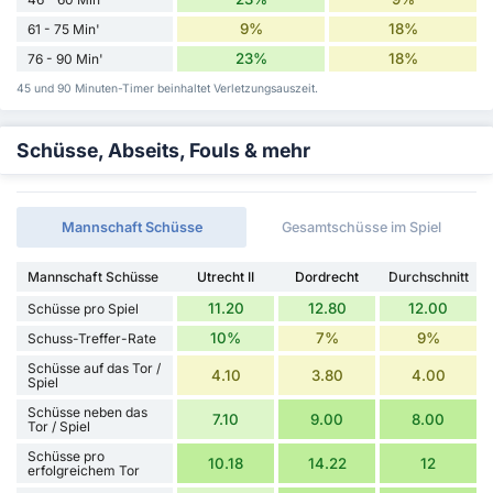
9%
18%
61 - 75 Min'
23%
18%
76 - 90 Min'
45 und 90 Minuten-Timer beinhaltet Verletzungsauszeit.
Schüsse, Abseits, Fouls & mehr
Mannschaft Schüsse
Gesamtschüsse im Spiel
Mannschaft Schüsse
Utrecht II
Dordrecht
Durchschnitt
11.20
12.80
12.00
Schüsse pro Spiel
10%
7%
9%
Schuss-Treffer-Rate
Schüsse auf das Tor /
4.10
3.80
4.00
Spiel
Schüsse neben das
7.10
9.00
8.00
Tor / Spiel
Schüsse pro
10.18
14.22
12
erfolgreichem Tor