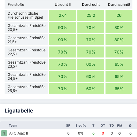
Freistöße
Utrecht II
Dordrecht
Durchschnitt
Durchschnittliche
27.4
25.2
26
Freischüsse im Spiel
Gesamtzahl Freistöße
90%
70%
80%
20,5+
Gesamtzahl Freistöße
90%
70%
80%
21,5+
Gesamtzahl Freistöße
70%
70%
70%
22,5+
Gesamtzahl Freistöße
70%
60%
65%
23,5+
Gesamtzahl Freistöße
70%
60%
65%
24,5+
Gesamtzahl Freistöße
70%
60%
65%
25,5+
Ligatabelle
Team
SP
Sieg %
T
GT
TD
Pkt
Ø
AFC Ajax II
1
0
0%
0
0
0
0
0