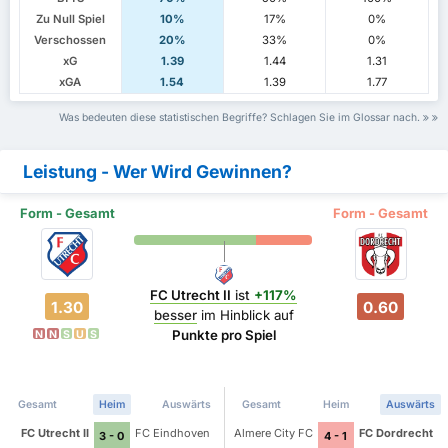
Zu Null Spiel
10%
17%
0%
Verschossen
20%
33%
0%
xG
1.39
1.44
1.31
xGA
1.54
1.39
1.77
Was bedeuten diese statistischen Begriffe? Schlagen Sie im Glossar nach.
Leistung - Wer Wird Gewinnen?
Form - Gesamt
Form - Gesamt
FC Utrecht II
ist
+117%
1.30
0.60
besser
im Hinblick auf
Punkte pro Spiel
N
N
S
U
S
Gesamt
Heim
Auswärts
Gesamt
Heim
Auswärts
FC Utrecht II
FC Eindhoven
Almere City FC
FC Dordrecht
3 - 0
4 - 1