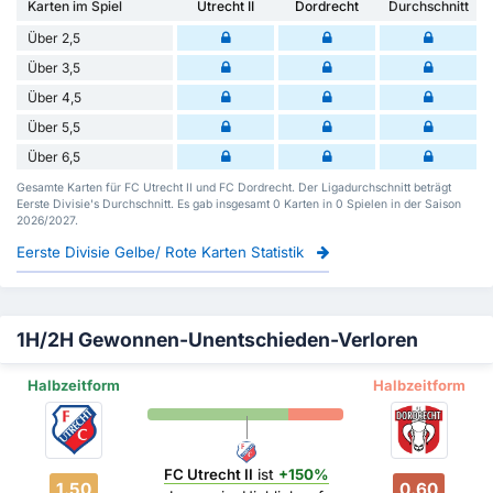
Karten im Spiel
Utrecht II
Dordrecht
Durchschnitt
Über 2,5
Über 3,5
Über 4,5
Über 5,5
Über 6,5
Gesamte Karten für FC Utrecht II und FC Dordrecht. Der Ligadurchschnitt beträgt
Eerste Divisie's Durchschnitt. Es gab insgesamt 0 Karten in 0 Spielen in der Saison
2026/2027.
Eerste Divisie Gelbe/ Rote Karten Statistik
1H/2H Gewonnen-Unentschieden-Verloren
Halbzeitform
Halbzeitform
FC Utrecht II
ist
+150%
1.50
0.60