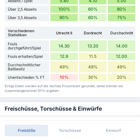
5.80
4.10
5.00
Abseits / Spiel
100%
60%
80%
Über 2,5 Abseits
90%
60%
75%
Über 3,5 Abseits
Verschiedenen
Utrecht II
Dordrecht
Durchschnitt
Statistiken
Fouls
14.30
13.20
14.00
durchgeführt/Spiel
12.9
11.5
12.00
Fouls erhalten/Spiel
Durchschnittlicher
49%
49%
49%
Ballbesitz
10%
30%
20%
Unentschieden % FT
Einige Daten werden auf die nächste Prozentzahl gerundet, daher können sie
zusammengerechnet 101% ergeben.
Freischüsse, Torschüsse & Einwürfe
Freistöße
Torschüsse
Einwurf