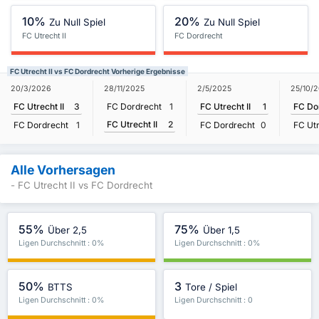
10%
20%
Zu Null Spiel
Zu Null Spiel
FC Utrecht II
FC Dordrecht
FC Utrecht II vs FC Dordrecht Vorherige Ergebnisse
20/3/2026
28/11/2025
2/5/2025
25/10/
FC Utrecht II
3
FC Dordrecht
1
FC Utrecht II
1
FC Do
FC Utrecht II
2
FC Dordrecht
1
FC Dordrecht
0
FC Utr
Alle Vorhersagen
- FC Utrecht II vs FC Dordrecht
55%
75%
Über 2,5
Über 1,5
Ligen Durchschnitt : 0%
Ligen Durchschnitt : 0%
50%
3
BTTS
Tore / Spiel
Ligen Durchschnitt : 0%
Ligen Durchschnitt : 0