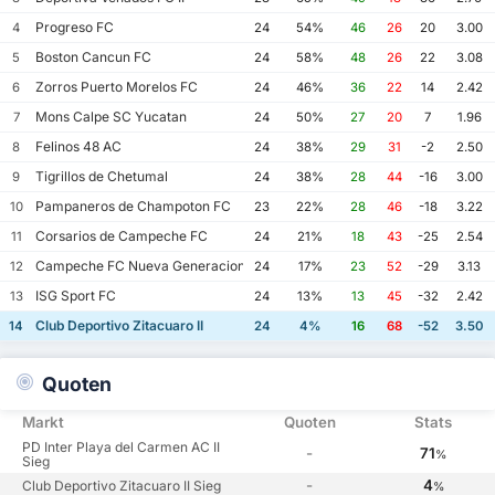
Progreso FC
4
24
54%
46
26
20
3.00
Boston Cancun FC
5
24
58%
48
26
22
3.08
Zorros Puerto Morelos FC
6
24
46%
36
22
14
2.42
Mons Calpe SC Yucatan
7
24
50%
27
20
7
1.96
Felinos 48 AC
8
24
38%
29
31
-2
2.50
Tigrillos de Chetumal
9
24
38%
28
44
-16
3.00
Pampaneros de Champoton FC
10
23
22%
28
46
-18
3.22
Corsarios de Campeche FC
11
24
21%
18
43
-25
2.54
Campeche FC Nueva Generacion
12
24
17%
23
52
-29
3.13
ISG Sport FC
13
24
13%
13
45
-32
2.42
Club Deportivo Zitacuaro II
14
24
4%
16
68
-52
3.50
Quoten
Markt
Quoten
Stats
PD Inter Playa del Carmen AC II
-
71
%
Sieg
-
4
Club Deportivo Zitacuaro II Sieg
%