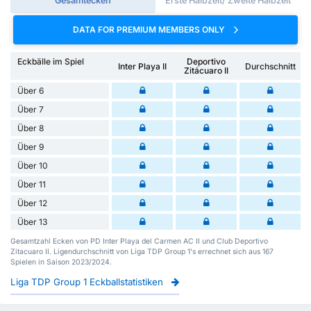
Gesamtecken
Erste Halbzeit/ Zweite Halbzeit
DATA FOR PREMIUM MEMBERS ONLY
Eckbälle im Spiel
Deportivo
Inter Playa II
Durchschnitt
Zitácuaro II
Über 6
Über 7
Über 8
Über 9
Über 10
Über 11
Über 12
Über 13
Gesamtzahl Ecken von PD Inter Playa del Carmen AC II und Club Deportivo
Zitacuaro II. Ligendurchschnitt von Liga TDP Group 1's errechnet sich aus 167
Spielen in Saison 2023/2024.
Liga TDP Group 1 Eckballstatistiken