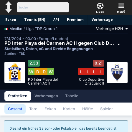
LIGEN
MENÜ
Ecken
Tennis (EN)
API
Premium
Vorhersage
/
Liga TDP Group 1
Vorherige H2H
Mexiko
7/4/2024 - 00:00 (Europe/London)
PD Inter Playa del Carmen AC II gegen Club Deportivo Zitacuaro II
Statistiken, Daten, xG und Direkte Begegnungen
Stadion -
TBD
2.33
0.21
W
D
D
W
L
L
L
L
PD Inter Playa del
Club Deportivo
Carmen AC II
Zitacuaro II
Statistiken
Vorhersagen
Tabelle
Gesamt
Tore
Ecken
Karten
Hälfte
Spieler
Dies ist ein frühes Saison- oder Pokalspiel, das bereits beendet ist.