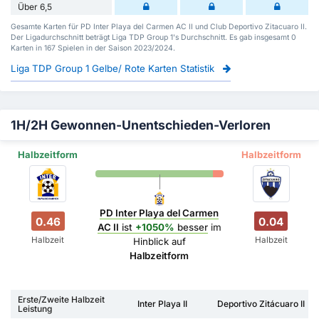
Über 6,5
Gesamte Karten für PD Inter Playa del Carmen AC II und Club Deportivo Zitacuaro II.
Der Ligadurchschnitt beträgt Liga TDP Group 1's Durchschnitt. Es gab insgesamt 0
Karten in 167 Spielen in der Saison 2023/2024.
Liga TDP Group 1 Gelbe/ Rote Karten Statistik
1H/2H Gewonnen-Unentschieden-Verloren
Halbzeitform
Halbzeitform
PD Inter Playa del Carmen
0.46
0.04
AC II
ist
+1050%
besser
im
Halbzeit
Halbzeit
Hinblick auf
Halbzeitform
Erste/Zweite Halbzeit
Inter Playa II
Deportivo Zitácuaro II
Leistung