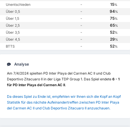
-
15
Unentschieden
%
-
94
Über 0,5
%
-
75
Über 1,5
%
-
65
Über 2,5
%
-
52
Über 3,5
%
-
29
Über 4,5
%
-
52
BTTS
%
Analyse
Am 7/4/2024 spielten PD Inter Playa del Carmen AC II und Club
Deportivo Zitacuaro II in der Liga TDP Group 1. Das Spiel endete
6 - 1
für PD Inter Playa del Carmen AC II
.
Da dieses Spiel zu Ende ist, empfehlen wir Ihnen sich die Kopf an Kopf
Statistik für das nächste Aufeinandertreffen zwischen PD Inter Playa
del Carmen AC II und Club Deportivo Zitacuaro II anzuschauen.