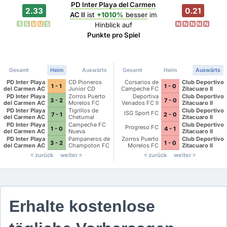
PD Inter Playa del Carmen
2.33
0.21
AC II
ist
+1010%
besser
im
S
S
U
U
S
N
N
N
N
N
Hinblick auf
Punkte pro Spiel
Gesamt
Heim
Auswärts
Gesamt
Heim
Auswärts
PD Inter Playa
CD Pioneros
Corsarios de
Club Deportivo
1 - 1
1 - 0
del Carmen AC
Junior CD
Campeche FC
Zitacuaro II
II
Pioneros de
PD Inter Playa
Zorros Puerto
Deportiva
Club Deportivo
3 - 2
7 - 0
Cancun II
del Carmen AC
Morelos FC
Venados FC II
Zitacuaro II
II
PD Inter Playa
Tigrillos de
Club Deportivo
ISG Sport FC
7 - 1
2 - 0
del Carmen AC
Chetumal
Zitacuaro II
II
PD Inter Playa
Campeche FC
Club Deportivo
Progreso FC
1 - 0
4 - 1
del Carmen AC
Nueva
Zitacuaro II
II
Generacion
PD Inter Playa
Pampaneros de
Zorros Puerto
Club Deportivo
3 - 2
1 - 0
del Carmen AC
Champoton FC
Morelos FC
Zitacuaro II
II
zurück
weiter
zurück
weiter
Erhalte kostenlose