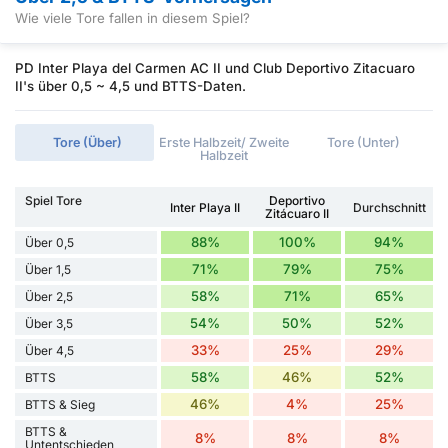
Wie viele Tore fallen in diesem Spiel?
PD Inter Playa del Carmen AC II und Club Deportivo Zitacuaro
II's über 0,5 ~ 4,5 und BTTS-Daten.
Tore (Über)
Erste Halbzeit/ Zweite
Tore (Unter)
Halbzeit
Spiel Tore
Deportivo
Inter Playa II
Durchschnitt
Zitácuaro II
88%
100%
94%
Über 0,5
71%
79%
75%
Über 1,5
58%
71%
65%
Über 2,5
54%
50%
52%
Über 3,5
33%
25%
29%
Über 4,5
58%
46%
52%
BTTS
46%
4%
25%
BTTS & Sieg
BTTS &
8%
8%
8%
Untentschieden