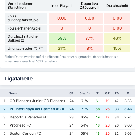
Verschiedenen
Deportivo
Inter Playa II
Durchschnitt
Statistiken
Zitácuaro II
Fouls
0.00
0.00
0.00
durchgeführt/Spiel
0
0
0.00
Fouls erhalten/Spiel
Durchschnittlicher
55%
37%
46%
Ballbesitz
21%
8%
15%
Unentschieden % FT
Einige Daten werden auf die nächste Prozentzahl gerundet, daher können sie
zusammengerechnet 101% ergeben.
Ligatabelle
Team
SP
Sieg %
T
GT
TD
Ø
CD Pioneros Junior CD Pioneros de Cancun II
1
24
71%
61
19
42
3.33
PD Inter Playa del Carmen AC II
2
24
71%
58
25
33
3.46
Deportiva Venados FC II
3
23
65%
49
13
36
2.70
Progreso FC
4
24
54%
46
26
20
3.00
Boston Cancun FC
5
24
58%
48
26
22
3.08