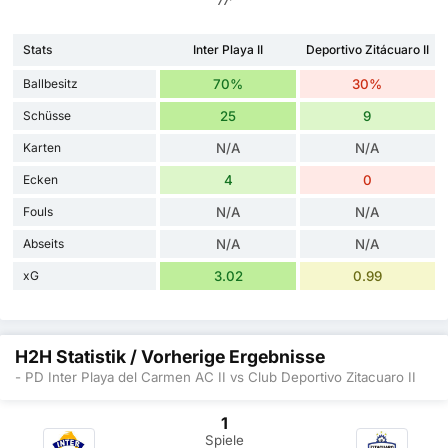
77'
Stats
Inter Playa II
Deportivo Zitácuaro II
Ballbesitz
70%
30%
Schüsse
25
9
Karten
N/A
N/A
Ecken
4
0
Fouls
N/A
N/A
Abseits
N/A
N/A
xG
3.02
0.99
H2H Statistik / Vorherige Ergebnisse
- PD Inter Playa del Carmen AC II vs Club Deportivo Zitacuaro II
1
Spiele