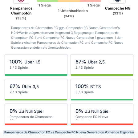
1 Siege
1 Siege
Pampaneros
Campeche NG
1 Untentschieden
Champotón
(33%)
(34%)
(33%)
Pampaneros de Champoton FC ggn. Campeche FC Nueva Generacion's
H2H-Werte zeigen, dass von insgesamt 3 Begegnungen Pampaneros de
Champoton FC 1 und Campeche FC Nueva Generacion 1 gewannen. 1 der
Spiele zwischen Pampaneros de Champoton FC und Campeche FC Nueva
Generacion endeten als Unentschieden.
100%
67%
Über 1,5
Über 2,5
3 / 3 Spiele
2 / 3 Spiele
67%
100%
Über 3,5
BTTS
2 / 3 Spiele
3 / 3 Spiele
0%
0%
Zu Null Spiel
Zu Null Spiel
Pampaneros de Champoton
Campeche FC Nueva
FC
Generacion
Pampaneros de Champoton FC vs Campeche FC Nueva Generacion Vorherige Ergebnisse