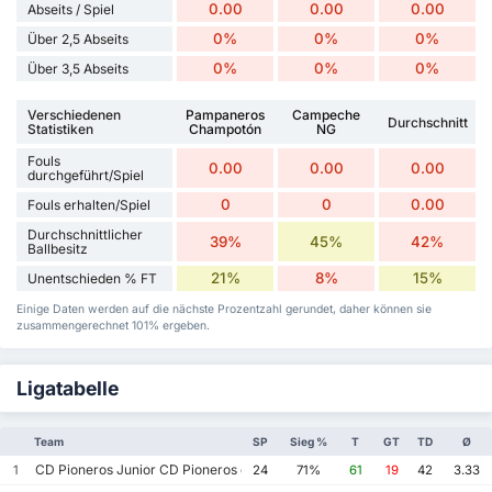
0.00
0.00
0.00
Abseits / Spiel
0%
0%
0%
Über 2,5 Abseits
0%
0%
0%
Über 3,5 Abseits
Verschiedenen
Pampaneros
Campeche
Durchschnitt
Statistiken
Champotón
NG
Fouls
0.00
0.00
0.00
durchgeführt/Spiel
0
0
0.00
Fouls erhalten/Spiel
Durchschnittlicher
39%
45%
42%
Ballbesitz
21%
8%
15%
Unentschieden % FT
Einige Daten werden auf die nächste Prozentzahl gerundet, daher können sie
zusammengerechnet 101% ergeben.
Ligatabelle
Team
SP
Sieg %
T
GT
TD
Ø
CD Pioneros Junior CD Pioneros de Cancun II
1
24
71%
61
19
42
3.33