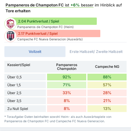
Pampaneros de Champoton FC
ist
+6%
besser
im Hinblick auf
Tore erhalten
2.04 Punktverlust / Spiel
Pampaneros de Champoton FC (Heim)
2.17 Punktverlust / Spiel
Campeche FC Nueva Generacion (Auswärts)
Vollzeit
Erste Halbzeit/ Zweite Halbzeit
Kassiert/Spiel
Pampaneros
Campeche NG
Champotón
92%
88%
Über 0,5
71%
57%
Über 1,5
33%
28%
Über 2,5
8%
21%
Über 3,5
8%
13%
Zu Null Spiel
* Toraufgabe-Daten beinhalten sowohl Heim- als auch Auswärtsspiele von
Pampaneros de Champoton FC und Campeche FC Nueva Generacion.