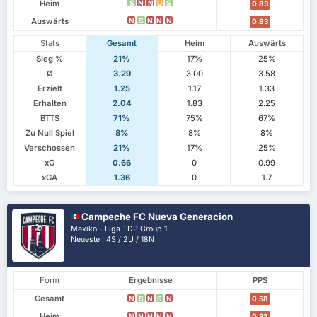
Heim
S
N
N
U
S
0.83
Auswärts
N
S
N
N
N
0.83
Stats
Gesamt
Heim
Auswärts
Sieg %
21%
17%
25%
Ø
3.29
3.00
3.58
Erzielt
1.25
1.17
1.33
Erhalten
2.04
1.83
2.25
BTTS
71%
75%
67%
Zu Null Spiel
8%
8%
8%
Verschossen
21%
17%
25%
xG
0.66
0
0.99
xGA
1.36
0
1.7
Campeche FC Nueva Generacion
Mexiko - Liga TDP Group 1
Neueste : 4S / 2U / 18N
Form
Ergebnisse
PPS
Gesamt
N
S
N
S
N
0.58
Heim
N
N
N
N
N
0.33