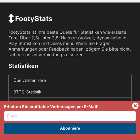
FootyStats ist Ihre beste Quelle für Statistiken wie erzielte
Tore, Über 2,5/Unter 2,5, Halbzeit/Vollzeit, dynamische In-
Play Statistiken und vieles mehr. Wenn Sie Fragen,
Anmerkungen oder Feedback haben, zögern Sie bitte nicht,
sich mit uns in Verbindung zu setzen.
Statistiken
Über/Unter Tore
BTTS-Statistik
Eckball-Statistik
Erhalten Sie profitable Vorhersagen per E-Mail!
Getroffen in beiden Spielhälften
Korrekte Ergebnisstatistiken
WERDEN SIE PREMIUM UND PROFITIEREN SIE JETZT.