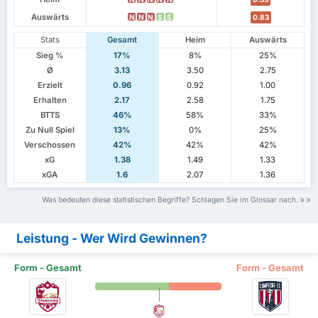
Auswärts
N
N
N
S
S
0.83
Stats
Gesamt
Heim
Auswärts
Sieg %
17%
8%
25%
Ø
3.13
3.50
2.75
Erzielt
0.96
0.92
1.00
Erhalten
2.17
2.58
1.75
BTTS
46%
58%
33%
Zu Null Spiel
13%
0%
25%
Verschossen
42%
42%
42%
xG
1.38
1.49
1.33
xGA
1.6
2.07
1.36
Was bedeuten diese statistischen Begriffe? Schlagen Sie im Glossar nach.
Leistung - Wer Wird Gewinnen?
Form - Gesamt
Form - Gesamt