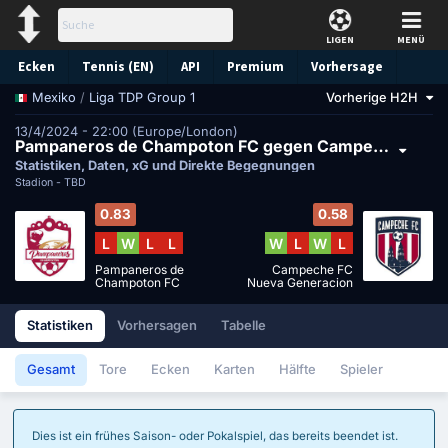
LIGEN
MENÜ
Ecken
Tennis (EN)
API
Premium
Vorhersage
/
Liga TDP Group 1
Vorherige H2H
Mexiko
13/4/2024 - 22:00 (Europe/London)
Pampaneros de Champoton FC gegen Campeche FC Nueva Generacion
Statistiken, Daten, xG und Direkte Begegnungen
Stadion -
TBD
0.83
0.58
L
W
L
L
W
L
W
L
Pampaneros de
Campeche FC
Champoton FC
Nueva Generacion
Statistiken
Vorhersagen
Tabelle
Gesamt
Tore
Ecken
Karten
Hälfte
Spieler
Dies ist ein frühes Saison- oder Pokalspiel, das bereits beendet ist.