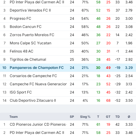
PD Inter Playa del Carmen AC II
2
24
71%
58
25
33
3.46
Deportiva Venados FC II
3
24
67%
52
15
37
2.79
Progreso FC
4
24
54%
46
26
20
3.00
Boston Cancun FC
5
24
58%
48
26
22
3.08
Zorros Puerto Morelos FC
6
24
46%
36
22
14
2.42
Mons Calpe SC Yucatan
7
24
50%
27
20
7
1.96
Felinos 48 AC
8
25
40%
30
31
-1
2.44
Tigrillos de Chetumal
9
25
36%
28
45
-17
2.92
Pampaneros de Champoton FC
10
24
21%
30
49
-19
3.29
Corsarios de Campeche FC
11
24
21%
18
43
-25
2.54
Campeche FC Nueva Generacion
12
24
17%
23
52
-29
3.13
ISG Sport FC
13
24
13%
13
45
-32
2.42
Club Deportivo Zitacuaro II
14
24
4%
16
68
-52
3.50
Team
SP
Sieg %
T
GT
TD
Ø
CD Pioneros Junior CD Pioneros de Cancun II
1
24
71%
61
19
42
3.33
PD Inter Playa del Carmen AC II
2
24
71%
58
25
33
3.46