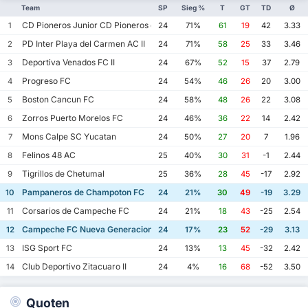
Team
SP
Sieg %
T
GT
TD
Ø
CD Pioneros Junior CD Pioneros de Cancun II
1
24
71%
61
19
42
3.33
PD Inter Playa del Carmen AC II
2
24
71%
58
25
33
3.46
Deportiva Venados FC II
3
24
67%
52
15
37
2.79
Progreso FC
4
24
54%
46
26
20
3.00
Boston Cancun FC
5
24
58%
48
26
22
3.08
Zorros Puerto Morelos FC
6
24
46%
36
22
14
2.42
Mons Calpe SC Yucatan
7
24
50%
27
20
7
1.96
Felinos 48 AC
8
25
40%
30
31
-1
2.44
Tigrillos de Chetumal
9
25
36%
28
45
-17
2.92
Pampaneros de Champoton FC
10
24
21%
30
49
-19
3.29
Corsarios de Campeche FC
11
24
21%
18
43
-25
2.54
Campeche FC Nueva Generacion
12
24
17%
23
52
-29
3.13
ISG Sport FC
13
24
13%
13
45
-32
2.42
Club Deportivo Zitacuaro II
14
24
4%
16
68
-52
3.50
Quoten