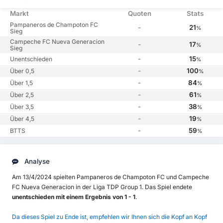
Markt
Quoten
Stats
Pampaneros de Champoton FC
-
21
%
Sieg
Campeche FC Nueva Generacion
-
17
%
Sieg
-
15
Unentschieden
%
-
100
Über 0,5
%
-
84
Über 1,5
%
-
61
Über 2,5
%
-
38
Über 3,5
%
-
19
Über 4,5
%
-
59
BTTS
%
Analyse
Am 13/4/2024 spielten Pampaneros de Champoton FC und Campeche
FC Nueva Generacion in der Liga TDP Group 1. Das Spiel endete
unentschieden mit einem Ergebnis von 1 - 1
.
Da dieses Spiel zu Ende ist, empfehlen wir Ihnen sich die Kopf an Kopf