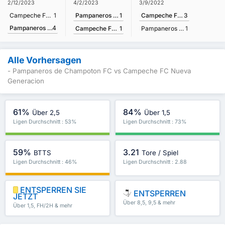
4/2/2023
2/12/2023
3/9/2022
Pampaneros de Champoton FC
1
Campeche FC Nueva Generacion
1
Campeche FC Nueva Generacion
3
Pampaneros de Champoton FC
4
Campeche FC Nueva Generacion
1
Pampaneros de Champoton FC
1
Alle Vorhersagen
- Pampaneros de Champoton FC vs Campeche FC Nueva
Generacion
61%
84%
Über 2,5
Über 1,5
Ligen Durchschnitt : 53%
Ligen Durchschnitt : 73%
59%
3.21
BTTS
Tore / Spiel
Ligen Durchschnitt : 46%
Ligen Durchschnitt : 2.88
ENTSPERREN SIE
ENTSPERREN
JETZT
Über 8,5, 9,5 & mehr
Über 1,5, FH/2H & mehr