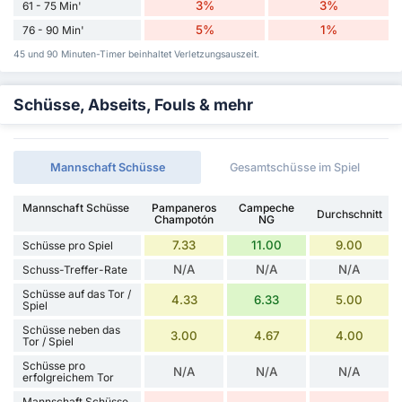
3%
3%
61 - 75 Min'
5%
1%
76 - 90 Min'
45 und 90 Minuten-Timer beinhaltet Verletzungsauszeit.
Schüsse, Abseits, Fouls & mehr
Mannschaft Schüsse
Gesamtschüsse im Spiel
Mannschaft Schüsse
Pampaneros
Campeche
Durchschnitt
Champotón
NG
7.33
11.00
9.00
Schüsse pro Spiel
N/A
N/A
N/A
Schuss-Treffer-Rate
Schüsse auf das Tor /
4.33
6.33
5.00
Spiel
Schüsse neben das
3.00
4.67
4.00
Tor / Spiel
Schüsse pro
N/A
N/A
N/A
erfolgreichem Tor
Mannschaft Schüsse