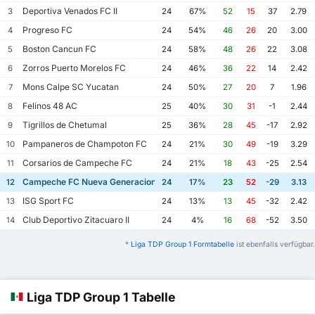
Deportiva Venados FC II
3
24
67%
52
15
37
2.79
Progreso FC
4
24
54%
46
26
20
3.00
Boston Cancun FC
5
24
58%
48
26
22
3.08
Zorros Puerto Morelos FC
6
24
46%
36
22
14
2.42
Mons Calpe SC Yucatan
7
24
50%
27
20
7
1.96
Felinos 48 AC
8
25
40%
30
31
-1
2.44
Tigrillos de Chetumal
9
25
36%
28
45
-17
2.92
Pampaneros de Champoton FC
10
24
21%
30
49
-19
3.29
Corsarios de Campeche FC
11
24
21%
18
43
-25
2.54
Campeche FC Nueva Generacion
12
24
17%
23
52
-29
3.13
ISG Sport FC
13
24
13%
13
45
-32
2.42
Club Deportivo Zitacuaro II
14
24
4%
16
68
-52
3.50
*
Liga TDP Group 1 Formtabelle
ist ebenfalls verfügbar.
Liga TDP Group 1 Tabelle