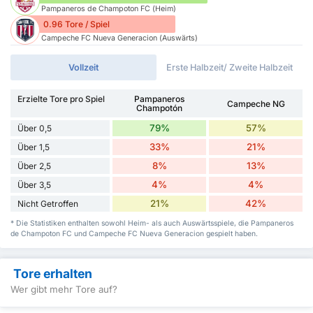
Pampaneros de Champoton FC (Heim)
0.96 Tore / Spiel
Campeche FC Nueva Generacion (Auswärts)
Vollzeit
Erste Halbzeit/ Zweite Halbzeit
Erzielte Tore pro Spiel
Pampaneros
Campeche NG
Champotón
79%
57%
Über 0,5
33%
21%
Über 1,5
8%
13%
Über 2,5
4%
4%
Über 3,5
21%
42%
Nicht Getroffen
* Die Statistiken enthalten sowohl Heim- als auch Auswärtsspiele, die Pampaneros
de Champoton FC und Campeche FC Nueva Generacion gespielt haben.
Tore erhalten
Wer gibt mehr Tore auf?