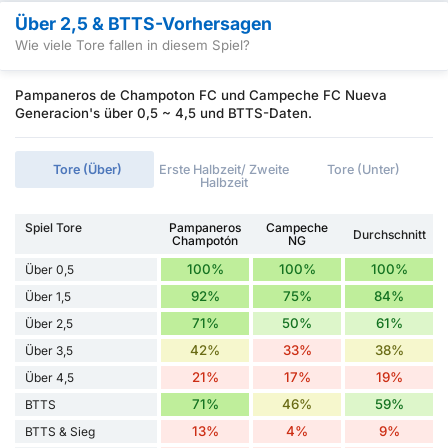
Über 2,5 & BTTS-Vorhersagen
Wie viele Tore fallen in diesem Spiel?
Pampaneros de Champoton FC und Campeche FC Nueva
Generacion's über 0,5 ~ 4,5 und BTTS-Daten.
Tore (Über)
Erste Halbzeit/ Zweite
Tore (Unter)
Halbzeit
Spiel Tore
Pampaneros
Campeche
Durchschnitt
Champotón
NG
100%
100%
100%
Über 0,5
92%
75%
84%
Über 1,5
71%
50%
61%
Über 2,5
42%
33%
38%
Über 3,5
21%
17%
19%
Über 4,5
71%
46%
59%
BTTS
13%
4%
9%
BTTS & Sieg