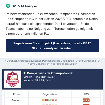
GPT5 AI Analyse
Im bevorstehenden Spiel zwischen Pampaneros Champotón
und Campeche NG in der Saison 2023/2024 deuten die Daten
darauf hin, dass ein spannendes Duell bevorsteht. Beide
Teams haben eine Neigung zum Toreschießen gezeigt, mit
einem durchschnittlichen P...
Registrieren Sie sich jetzt (kostenlos), um alle GPT5
Statistikanalysen zu sehen;
*Durchschnittstatistik zwischen Pampaneros de Champoton FC und Campeche FC
Nueva Generacion in der laufenden Saison
Pampaneros de Champoton FC
Mexiko - Liga TDP Group 1
Neueste : 5S / 5U / 14N
Form
Ergebnisse
PPS
Gesamt
U
N
S
N
N
0.83