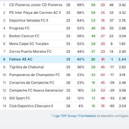
CD Pioneros Junior CD Pioneros de Cancun II
1
26
69%
69
20
49
3.42
PD Inter Playa del Carmen AC II
2
25
68%
58
25
33
3.32
Deportiva Venados FC II
3
25
64%
53
16
37
2.76
Progreso FC
4
25
52%
46
26
20
2.88
Boston Cancun FC
5
25
56%
49
27
22
3.04
Mons Calpe SC Yucatan
6
25
52%
28
20
8
1.92
Zorros Puerto Morelos FC
7
25
44%
37
23
14
2.40
Felinos 48 AC
8
25
40%
30
31
-1
2.44
Tigrillos de Chetumal
9
25
36%
28
45
-17
2.92
Pampaneros de Champoton FC
10
26
23%
33
50
-17
3.19
Corsarios de Campeche FC
11
26
23%
19
45
-26
2.46
Campeche FC Nueva Generacion
12
25
16%
24
53
-29
3.08
ISG Sport FC
13
25
12%
13
46
-33
2.36
Club Deportivo Zitacuaro II
14
26
4%
16
76
-60
3.54
*
Liga TDP Group 1 Formtabelle
ist ebenfalls verfügbar.