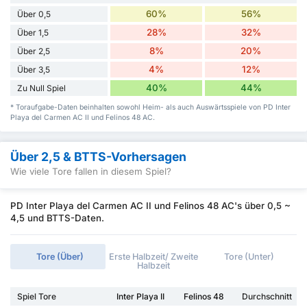
60%
56%
Über 0,5
28%
32%
Über 1,5
8%
20%
Über 2,5
4%
12%
Über 3,5
40%
44%
Zu Null Spiel
* Toraufgabe-Daten beinhalten sowohl Heim- als auch Auswärtsspiele von PD Inter
Playa del Carmen AC II und Felinos 48 AC.
Über 2,5 & BTTS-Vorhersagen
Wie viele Tore fallen in diesem Spiel?
PD Inter Playa del Carmen AC II und Felinos 48 AC's über 0,5 ~
4,5 und BTTS-Daten.
Tore (Über)
Erste Halbzeit/ Zweite
Tore (Unter)
Halbzeit
Spiel Tore
Inter Playa II
Felinos 48
Durchschnitt