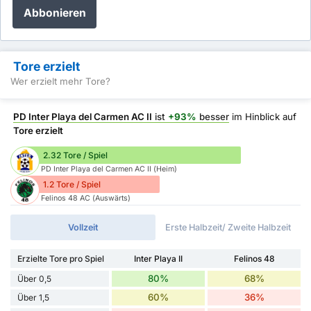
Abbonieren
Tore erzielt
Wer erzielt mehr Tore?
PD Inter Playa del Carmen AC II
ist
+93%
besser
im Hinblick auf
Tore erzielt
2.32 Tore / Spiel
PD Inter Playa del Carmen AC II (Heim)
1.2 Tore / Spiel
Felinos 48 AC (Auswärts)
Vollzeit
Erste Halbzeit/ Zweite Halbzeit
Erzielte Tore pro Spiel
Inter Playa II
Felinos 48
80%
68%
Über 0,5
60%
36%
Über 1,5