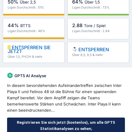
50%
64%
Über 2,5
Über 1,5
Ligen Durchschnitt : 51%
Ligen Durchschnitt : 73%
44%
2.88
BTTS
Tore / Spiel
Ligen Durchschnitt : 46%
Ligen Durchschnitt : 2.84
ENTSPERREN SIE
ENTSPERREN
JETZT
Über 8,5, 9,5 & mehr
Über 1,5, FH/2H & mehr
GPT5 AI Analyse
In diesem bevorstehenden Aufeinandertreffen zwischen Inter
Playa II und Felinos 48 ist die Bühne für einen spannenden
Kampf bereitet. Vor dem Anpfiff zeigen die Teams
bemerkenswerte Stärken und Schwächen. Inter Playa II kann
einen beeindruckenden...
Registrieren Sie sich jetzt (kostenlos), um alle GPT5
Statistikanalysen zu sehen;