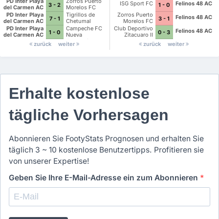
PD Inter Playa
Zorros Puerto
ISG Sport FC
Felinos 48 AC
3 - 2
1 - 0
Cancun II
del Carmen AC
Morelos FC
II
PD Inter Playa
Tigrillos de
Zorros Puerto
Felinos 48 AC
7 - 1
3 - 1
del Carmen AC
Chetumal
Morelos FC
II
PD Inter Playa
Campeche FC
Club Deportivo
Felinos 48 AC
1 - 0
0 - 3
del Carmen AC
Nueva
Zitacuaro II
II
Generacion
zurück
weiter
zurück
weiter
Erhalte kostenlose
tägliche Vorhersagen
Abonnieren Sie FootyStats Prognosen und erhalten Sie
täglich 3 ~ 10 kostenlose Benutzertipps. Profitieren sie
von unserer Expertise!
Geben Sie Ihre E-Mail-Adresse ein zum Abonnieren
*