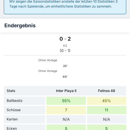
Wir zeigen die Saisonstatistiken anstelle der letzten 10 Statistiken 3
Tage nach Spielende, um einheitlichere Statistiken zu sammeln.
Endergebnis
0
-
2
HZ
(0 - 1)
Ohne Vorlage
26'
Ohne Vorlage
69'
Stats
Inter Playa II
Felinos 48
Ballbesitz
55%
45%
Schüsse
7
11
Karten
N/A
N/A
Ecken
5
5