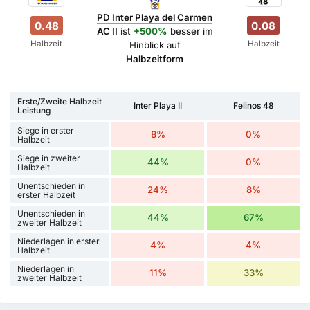
PD Inter Playa del Carmen
0.48
0.08
AC II
ist
+500%
besser
im
Halbzeit
Halbzeit
Hinblick auf
Halbzeitform
Erste/Zweite Halbzeit
Inter Playa II
Felinos 48
Leistung
Siege in erster
8%
0%
Halbzeit
Siege in zweiter
44%
0%
Halbzeit
Unentschieden in
24%
8%
erster Halbzeit
Unentschieden in
44%
67%
zweiter Halbzeit
Niederlagen in erster
4%
4%
Halbzeit
Niederlagen in
11%
33%
zweiter Halbzeit