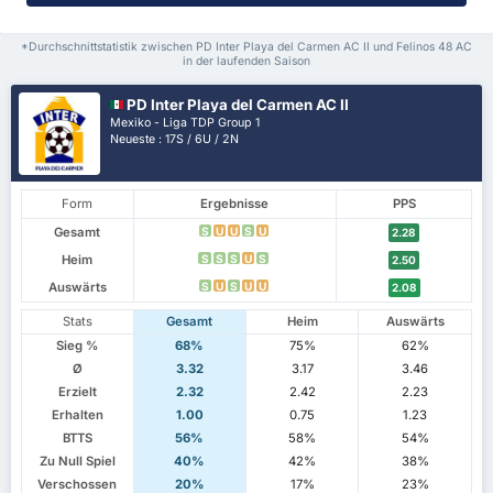
*Durchschnittstatistik zwischen PD Inter Playa del Carmen AC II und Felinos 48 AC
in der laufenden Saison
PD Inter Playa del Carmen AC II
Mexiko - Liga TDP Group 1
Neueste : 17S / 6U / 2N
Form
Ergebnisse
PPS
Gesamt
S
U
U
S
U
2.28
Heim
S
S
S
U
S
2.50
Auswärts
S
U
S
U
U
2.08
Stats
Gesamt
Heim
Auswärts
Sieg %
68%
75%
62%
Ø
3.32
3.17
3.46
Erzielt
2.32
2.42
2.23
Erhalten
1.00
0.75
1.23
BTTS
56%
58%
54%
Zu Null Spiel
40%
42%
38%
Verschossen
20%
17%
23%