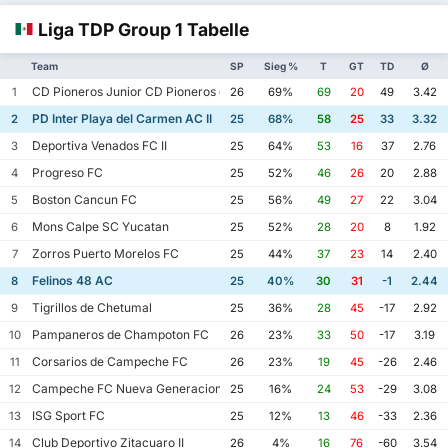
Liga TDP Group 1 Tabelle
Team
SP
Sieg %
T
GT
TD
Ø
CD Pioneros Junior CD Pioneros de Cancun II
1
26
69%
69
20
49
3.42
PD Inter Playa del Carmen AC II
2
25
68%
58
25
33
3.32
Deportiva Venados FC II
3
25
64%
53
16
37
2.76
Progreso FC
4
25
52%
46
26
20
2.88
Boston Cancun FC
5
25
56%
49
27
22
3.04
Mons Calpe SC Yucatan
6
25
52%
28
20
8
1.92
Zorros Puerto Morelos FC
7
25
44%
37
23
14
2.40
Felinos 48 AC
8
25
40%
30
31
-1
2.44
Tigrillos de Chetumal
9
25
36%
28
45
-17
2.92
Pampaneros de Champoton FC
10
26
23%
33
50
-17
3.19
Corsarios de Campeche FC
11
26
23%
19
45
-26
2.46
Campeche FC Nueva Generacion
12
25
16%
24
53
-29
3.08
ISG Sport FC
13
25
12%
13
46
-33
2.36
Club Deportivo Zitacuaro II
14
26
4%
16
76
-60
3.54