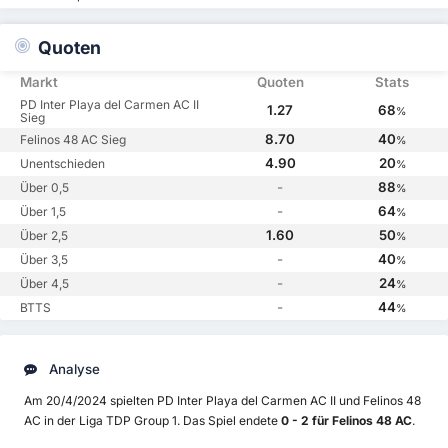
Quoten
Markt
Quoten
Stats
PD Inter Playa del Carmen AC II
1.27
68
%
Sieg
8.70
40
Felinos 48 AC Sieg
%
4.90
20
Unentschieden
%
-
88
Über 0,5
%
-
64
Über 1,5
%
1.60
50
Über 2,5
%
-
40
Über 3,5
%
-
24
Über 4,5
%
-
44
BTTS
%
Analyse
Am 20/4/2024 spielten PD Inter Playa del Carmen AC II und Felinos 48
AC in der Liga TDP Group 1. Das Spiel endete
0 - 2 für Felinos 48 AC
.