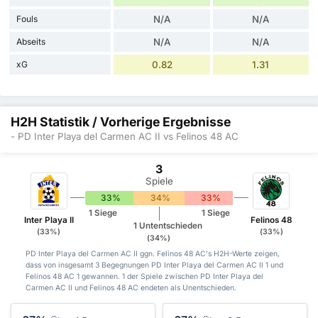
Fouls
N/A
N/A
Abseits
N/A
N/A
xG
0.82
1.31
H2H Statistik / Vorherige Ergebnisse
- PD Inter Playa del Carmen AC II vs Felinos 48 AC
3
Spiele
33%
34%
33%
1 Siege
1 Siege
Inter Playa II
Felinos 48
1 Untentschieden
(33%)
(33%)
(34%)
PD Inter Playa del Carmen AC II ggn. Felinos 48 AC's H2H-Werte zeigen,
dass von insgesamt 3 Begegnungen PD Inter Playa del Carmen AC II 1 und
Felinos 48 AC 1 gewannen. 1 der Spiele zwischen PD Inter Playa del
Carmen AC II und Felinos 48 AC endeten als Unentschieden.