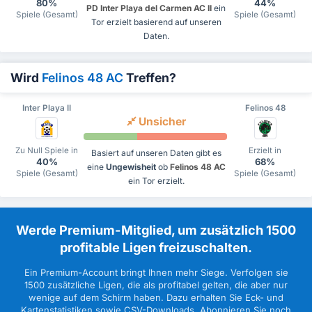
80%
44%
PD Inter Playa del Carmen AC II
ein
Spiele (Gesamt)
Spiele (Gesamt)
Tor erzielt basierend auf unseren
Daten.
Wird
Felinos 48 AC
Treffen?
Inter Playa II
Felinos 48
Unsicher
Zu Null Spiele in
Erzielt in
Basiert auf unseren Daten gibt es
40%
68%
eine
Ungewisheit
ob
Felinos 48 AC
Spiele (Gesamt)
Spiele (Gesamt)
ein Tor erzielt.
Werde Premium-Mitglied, um zusätzlich 1500
profitable Ligen freizuschalten.
Ein Premium-Account bringt Ihnen mehr Siege. Verfolgen sie
1500 zusätzliche Ligen, die als profitabel gelten, die aber nur
wenige auf dem Schirm haben. Dazu erhalten Sie Eck- und
Kartenstatistiken sowie CSV-Downloads. Abonnieren Sie noch