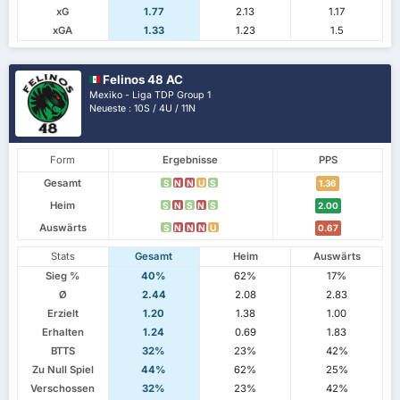
xG
1.77
2.13
1.17
xGA
1.33
1.23
1.5
Felinos 48 AC
Mexiko - Liga TDP Group 1
Neueste : 10S / 4U / 11N
Form
Ergebnisse
PPS
Gesamt
S
N
N
U
S
1.36
Heim
S
N
S
N
S
2.00
Auswärts
S
N
N
N
U
0.67
Stats
Gesamt
Heim
Auswärts
Sieg %
40%
62%
17%
Ø
2.44
2.08
2.83
Erzielt
1.20
1.38
1.00
Erhalten
1.24
0.69
1.83
BTTS
32%
23%
42%
Zu Null Spiel
44%
62%
25%
Verschossen
32%
23%
42%