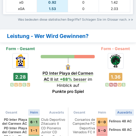
xG
0.92
0
1.42
xGA
1.53
0
2.03
Was bedeuten diese statistischen Begriffe? Schlagen Sie im Glossar nach.
Leistung - Wer Wird Gewinnen?
Form - Gesamt
Form - Gesamt
PD Inter Playa del Carmen
2.28
1.36
AC II
ist
+68%
besser
im
S
U
U
S
U
S
N
N
U
S
Hinblick auf
Punkte pro Spiel
Gesamt
Heim
Auswärts
Gesamt
Heim
Auswärts
PD Inter Playa
Club Deportivo
Corsarios de
Felinos 48 AC
6 - 1
0 - 0
del Carmen AC
Zitacuaro II
Campeche FC
II
PD Inter Playa
CD Pioneros
Deportiva
Felinos 48 AC
1 - 1
5 - 0
del Carmen AC
Junior CD
Venados FC II
II
Pioneros de