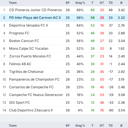
Team
SP
Sieg %
T
GT
TD
Ø
CD Pioneros Junior CD Pioneros de Cancun II
1
26
69%
69
20
49
3.42
PD Inter Playa del Carmen AC II
2
25
68%
58
25
33
3.32
Deportiva Venados FC II
3
25
64%
53
16
37
2.76
Progreso FC
4
25
52%
46
26
20
2.88
Boston Cancun FC
5
25
56%
49
27
22
3.04
Mons Calpe SC Yucatan
6
25
52%
28
20
8
1.92
Zorros Puerto Morelos FC
7
25
44%
37
23
14
2.40
Felinos 48 AC
8
25
40%
30
31
-1
2.44
Tigrillos de Chetumal
9
25
36%
28
45
-17
2.92
Pampaneros de Champoton FC
10
26
23%
33
50
-17
3.19
Corsarios de Campeche FC
11
26
23%
19
45
-26
2.46
Campeche FC Nueva Generacion
12
25
16%
24
53
-29
3.08
ISG Sport FC
13
25
12%
13
46
-33
2.36
Club Deportivo Zitacuaro II
14
26
4%
16
76
-60
3.54
Team
SP
Sieg %
T
GT
TD
Ø