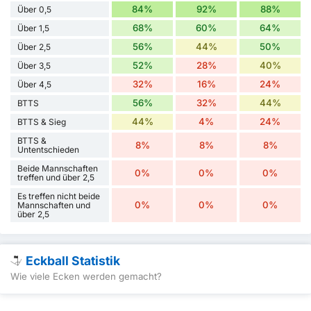
84%
92%
88%
Über 0,5
68%
60%
64%
Über 1,5
56%
44%
50%
Über 2,5
52%
28%
40%
Über 3,5
32%
16%
24%
Über 4,5
56%
32%
44%
BTTS
44%
4%
24%
BTTS & Sieg
BTTS &
8%
8%
8%
Untentschieden
Beide Mannschaften
0%
0%
0%
treffen und über 2,5
Es treffen nicht beide
0%
0%
0%
Mannschaften und
über 2,5
Eckball Statistik
Wie viele Ecken werden gemacht?