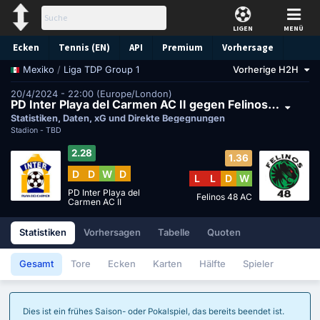
LIGEN
MENÜ
Ecken
Tennis (EN)
API
Premium
Vorhersage
/
Liga TDP Group 1
Vorherige H2H
Mexiko
20/4/2024 - 22:00 (Europe/London)
PD Inter Playa del Carmen AC II gegen Felinos 48 AC
Statistiken, Daten, xG und Direkte Begegnungen
Stadion -
TBD
2.28
1.36
D
D
W
D
L
L
D
W
PD Inter Playa del
Felinos 48 AC
Carmen AC II
Statistiken
Vorhersagen
Tabelle
Quoten
Gesamt
Tore
Ecken
Karten
Hälfte
Spieler
Dies ist ein frühes Saison- oder Pokalspiel, das bereits beendet ist.