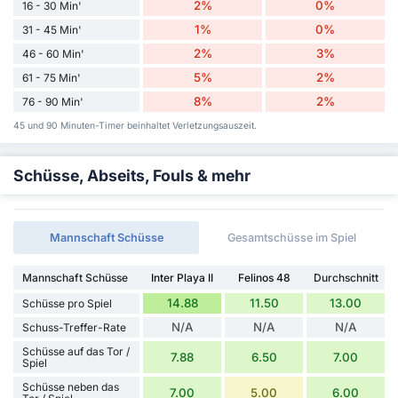
2%
0%
16 - 30 Min'
1%
0%
31 - 45 Min'
2%
3%
46 - 60 Min'
5%
2%
61 - 75 Min'
8%
2%
76 - 90 Min'
45 und 90 Minuten-Timer beinhaltet Verletzungsauszeit.
Schüsse, Abseits, Fouls & mehr
Mannschaft Schüsse
Gesamtschüsse im Spiel
Mannschaft Schüsse
Inter Playa II
Felinos 48
Durchschnitt
14.88
11.50
13.00
Schüsse pro Spiel
N/A
N/A
N/A
Schuss-Treffer-Rate
Schüsse auf das Tor /
7.88
6.50
7.00
Spiel
Schüsse neben das
7.00
5.00
6.00