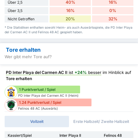
40%
16%
Über 2,5
16%
0%
Über 3,5
20%
32%
Nicht Getroffen
* Die Statistiken enthalten sowohl Heim- als auch Auswärtsspiele, die PD Inter Playa
del Carmen AC II und Felinos 48 AC gespielt haben.
Tore erhalten
Wer gibt mehr Tore auf?
PD Inter Playa del Carmen AC II
ist
+24%
besser
im Hinblick auf
Tore erhalten
1 Punktverlust / Spiel
PD Inter Playa del Carmen AC II (Heim)
1.24 Punktverlust / Spiel
Felinos 48 AC (Auswärts)
Vollzeit
Erste Halbzeit/ Zweite Halbzeit
Kassiert/Spiel
Inter Playa II
Felinos 48