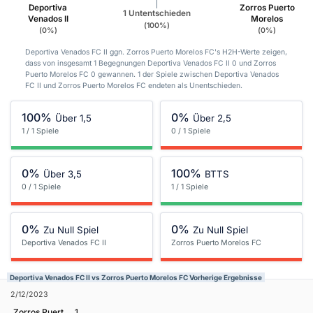
Deportiva
Zorros Puerto
1 Untentschieden
Venados II
Morelos
(100%)
(0%)
(0%)
Deportiva Venados FC II ggn. Zorros Puerto Morelos FC's H2H-Werte zeigen,
dass von insgesamt 1 Begegnungen Deportiva Venados FC II 0 und Zorros
Puerto Morelos FC 0 gewannen. 1 der Spiele zwischen Deportiva Venados
FC II und Zorros Puerto Morelos FC endeten als Unentschieden.
100%
0%
Über 1,5
Über 2,5
1 / 1 Spiele
0 / 1 Spiele
0%
100%
Über 3,5
BTTS
0 / 1 Spiele
1 / 1 Spiele
0%
0%
Zu Null Spiel
Zu Null Spiel
Deportiva Venados FC II
Zorros Puerto Morelos FC
Deportiva Venados FC II vs Zorros Puerto Morelos FC Vorherige Ergebnisse
2/12/2023
Zorros Puerto Morelos FC
1