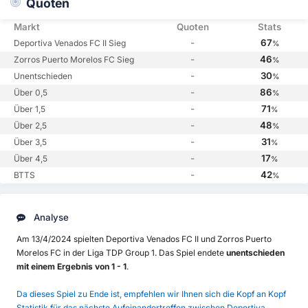
Quoten
Markt
Quoten
Stats
-
67
Deportiva Venados FC II Sieg
%
-
46
Zorros Puerto Morelos FC Sieg
%
-
30
Unentschieden
%
-
86
Über 0,5
%
-
71
Über 1,5
%
-
48
Über 2,5
%
-
31
Über 3,5
%
-
17
Über 4,5
%
-
42
BTTS
%
Analyse
Am 13/4/2024 spielten Deportiva Venados FC II und Zorros Puerto
Morelos FC in der Liga TDP Group 1. Das Spiel endete
unentschieden
mit einem Ergebnis von 1 - 1
.
Da dieses Spiel zu Ende ist, empfehlen wir Ihnen sich die Kopf an Kopf
Statistik für das nächste Aufeinandertreffen zwischen Deportiva