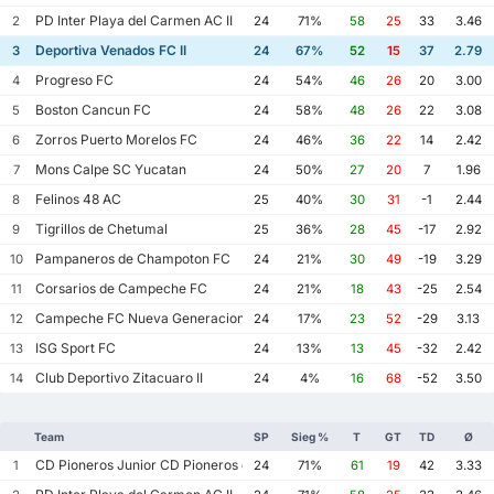
PD Inter Playa del Carmen AC II
2
24
71%
58
25
33
3.46
Deportiva Venados FC II
3
24
67%
52
15
37
2.79
Progreso FC
4
24
54%
46
26
20
3.00
Boston Cancun FC
5
24
58%
48
26
22
3.08
Zorros Puerto Morelos FC
6
24
46%
36
22
14
2.42
Mons Calpe SC Yucatan
7
24
50%
27
20
7
1.96
Felinos 48 AC
8
25
40%
30
31
-1
2.44
Tigrillos de Chetumal
9
25
36%
28
45
-17
2.92
Pampaneros de Champoton FC
10
24
21%
30
49
-19
3.29
Corsarios de Campeche FC
11
24
21%
18
43
-25
2.54
Campeche FC Nueva Generacion
12
24
17%
23
52
-29
3.13
ISG Sport FC
13
24
13%
13
45
-32
2.42
Club Deportivo Zitacuaro II
14
24
4%
16
68
-52
3.50
Team
SP
Sieg %
T
GT
TD
Ø
CD Pioneros Junior CD Pioneros de Cancun II
1
24
71%
61
19
42
3.33