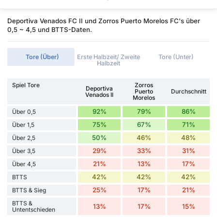
Deportiva Venados FC II und Zorros Puerto Morelos FC's über
0,5 ~ 4,5 und BTTS-Daten.
Tore (Über)
Erste Halbzeit/ Zweite
Tore (Unter)
Halbzeit
Spiel Tore
Zorros
Deportiva
Puerto
Durchschnitt
Venados II
Morelos
92%
79%
86%
Über 0,5
75%
67%
71%
Über 1,5
50%
46%
48%
Über 2,5
29%
33%
31%
Über 3,5
21%
13%
17%
Über 4,5
42%
42%
42%
BTTS
25%
17%
21%
BTTS & Sieg
BTTS &
13%
17%
15%
Untentschieden