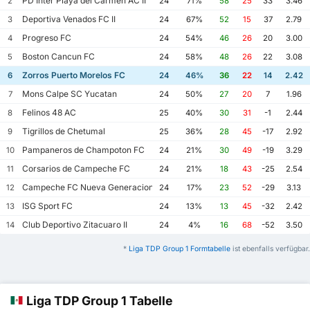
PD Inter Playa del Carmen AC II
2
24
71%
58
25
33
3.46
Deportiva Venados FC II
3
24
67%
52
15
37
2.79
Progreso FC
4
24
54%
46
26
20
3.00
Boston Cancun FC
5
24
58%
48
26
22
3.08
Zorros Puerto Morelos FC
6
24
46%
36
22
14
2.42
Mons Calpe SC Yucatan
7
24
50%
27
20
7
1.96
Felinos 48 AC
8
25
40%
30
31
-1
2.44
Tigrillos de Chetumal
9
25
36%
28
45
-17
2.92
Pampaneros de Champoton FC
10
24
21%
30
49
-19
3.29
Corsarios de Campeche FC
11
24
21%
18
43
-25
2.54
Campeche FC Nueva Generacion
12
24
17%
23
52
-29
3.13
ISG Sport FC
13
24
13%
13
45
-32
2.42
Club Deportivo Zitacuaro II
14
24
4%
16
68
-52
3.50
*
Liga TDP Group 1 Formtabelle
ist ebenfalls verfügbar.
Liga TDP Group 1 Tabelle