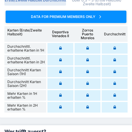
Erste/Zweite Halbzeit Durchschnitt
Über 0,5 ~ 3 (Erste Halbzeit/
Zweite Halbzeit)
DATA FOR PREMIUM MEMBERS ONLY
Karten (Erste/Zweite
Zorros
Deportiva
Halbzeit)
Puerto
Durchschnitt
Venados II
Morelos
Durchschnittl.
erhaltene Karten in 1H
Durchschnittl.
erhaltene Karten in 2H
Durchschnitt Karten
Saison (1H)
Durchschnitt Karten
Saison (2H)
Mehr Karten in 1H
erhalten %
Mehr Karten in 2H
erhalten %
Wer trifft zuerst?