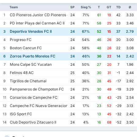
Team
SP
Sieg %
T
GT
TD
Ø
CD Pioneros Junior CD Pioneros de Cancun II
1
24
71%
61
19
42
3.33
PD Inter Playa del Carmen AC II
2
24
71%
58
25
33
3.46
Deportiva Venados FC II
3
24
67%
52
15
37
2.79
Progreso FC
4
24
54%
46
26
20
3.00
Boston Cancun FC
5
24
58%
48
26
22
3.08
Zorros Puerto Morelos FC
6
24
46%
36
22
14
2.42
Mons Calpe SC Yucatan
7
24
50%
27
20
7
1.96
Felinos 48 AC
8
25
40%
30
31
-1
2.44
Tigrillos de Chetumal
9
25
36%
28
45
-17
2.92
Pampaneros de Champoton FC
10
24
21%
30
49
-19
3.29
Corsarios de Campeche FC
11
24
21%
18
43
-25
2.54
Campeche FC Nueva Generacion
12
24
17%
23
52
-29
3.13
ISG Sport FC
13
24
13%
13
45
-32
2.42
Club Deportivo Zitacuaro II
14
24
4%
16
68
-52
3.50