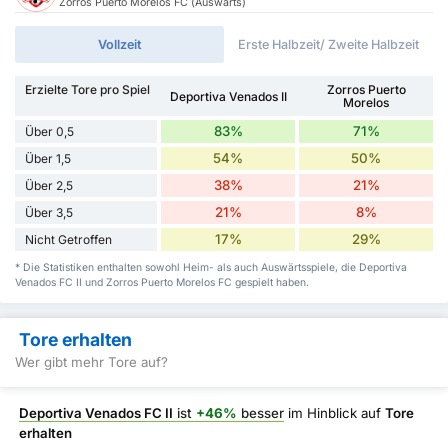
Zorros Puerto Morelos FC (Auswärts)
Vollzeit
Erste Halbzeit/ Zweite Halbzeit
Erzielte Tore pro Spiel
Zorros Puerto
Deportiva Venados II
Morelos
83%
71%
Über 0,5
54%
50%
Über 1,5
38%
21%
Über 2,5
21%
8%
Über 3,5
17%
29%
Nicht Getroffen
* Die Statistiken enthalten sowohl Heim- als auch Auswärtsspiele, die Deportiva
Venados FC II und Zorros Puerto Morelos FC gespielt haben.
Tore erhalten
Wer gibt mehr Tore auf?
Deportiva Venados FC II
ist
+46%
besser
im Hinblick auf
Tore
erhalten