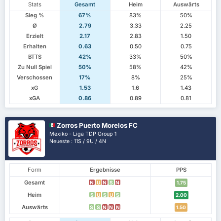
Stats
Gesamt
Heim
Auswärts
Sieg %
67%
83%
50%
Ø
2.79
3.33
2.25
Erzielt
2.17
2.83
1.50
Erhalten
0.63
0.50
0.75
BTTS
42%
33%
50%
Zu Null Spiel
50%
58%
42%
Verschossen
17%
8%
25%
xG
1.53
1.6
1.43
xGA
0.86
0.89
0.81
Zorros Puerto Morelos FC
Mexiko - Liga TDP Group 1
Neueste : 11S / 9U / 4N
Form
Ergebnisse
PPS
Gesamt
N
U
N
S
N
1.75
Heim
S
U
S
U
S
2.00
Auswärts
S
S
N
N
N
1.50