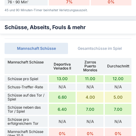
7%
0%
76 - 90 Min'
45 und 90 Minuten-Timer beinhaltet Verletzungsauszeit.
Schüsse, Abseits, Fouls & mehr
Mannschaft Schüsse
Gesamtschüsse im Spiel
Mannschaft Schüsse
Zorros
Deportiva
Puerto
Durchschnitt
Venados II
Morelos
13.00
11.00
12.00
Schüsse pro Spiel
N/A
N/A
N/A
Schuss-Treffer-Rate
Schüsse auf das Tor /
6.60
4.00
5.00
Spiel
Schüsse neben das
6.40
7.00
7.00
Tor / Spiel
Schüsse pro
N/A
N/A
N/A
erfolgreichem Tor
Mannschaft Schüsse
0%
0%
0%
über 10,5