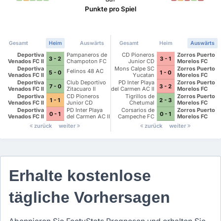
Punkte pro Spiel
Gesamt
Heim
Auswärts
Gesamt
Heim
Auswärts
Deportiva
Pampaneros de
CD Pioneros
Zorros Puerto
3 - 2
3 - 1
Venados FC II
Champoton FC
Junior CD
Morelos FC
Pioneros de
Deportiva
Mons Calpe SC
Zorros Puerto
Felinos 48 AC
5 - 0
1 - 0
Cancun II
Venados FC II
Yucatan
Morelos FC
Deportiva
Club Deportivo
PD Inter Playa
Zorros Puerto
7 - 0
3 - 2
Venados FC II
Zitacuaro II
del Carmen AC II
Morelos FC
Deportiva
CD Pioneros
Tigrillos de
Zorros Puerto
1 - 1
2 - 3
Venados FC II
Junior CD
Chetumal
Morelos FC
Pioneros de
Deportiva
PD Inter Playa
Corsarios de
Zorros Puerto
0 - 1
0 - 1
Cancun II
Venados FC II
del Carmen AC II
Campeche FC
Morelos FC
zurück
weiter
zurück
weiter
Erhalte kostenlose
tägliche Vorhersagen