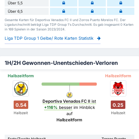
Über 5,5
Über 6,5
Gesamte Karten für Deportiva Venados FC II und Zorros Puerto Morelos FC. Der
Ligadurchschnitt beträgt Liga TDP Group 1's Durchschnitt. Es gab insgesamt 0 Karten
in 169 Spielen in der Saison 2023/2024.
Liga TDP Group 1 Gelbe/ Rote Karten Statistik
1H/2H Gewonnen-Unentschieden-Verloren
Halbzeitform
Halbzeitform
Deportiva Venados FC II
ist
0.54
0.25
+116%
besser
im Hinblick
Halbzeit
Halbzeit
auf
Halbzeitform
Erste/Zweite Halbzeit
Zorros Puerto