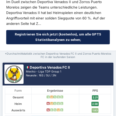
Im Duell zwischen Deportiva Venados II und Zorros Puerto
Morelos zeigen die Teams unterschiedliche Leistungen.
Deportiva Venados II hat bei Heimspielen einen deutlichen
Angriffsvorteil mit einer soliden Siegquote von 60 %. Auf der
anderen Seite hat Z...
Registrieren Sie sich jetzt (kostenlos), um alle GPT5
Statistikanalysen zu sehen;
*Durchschnittstatistik zwischen Deportiva Venados FC II und Zorros Puerto Morelos
FC in der laufenden Saison
Deportiva Venados FC II
Mexiko - Liga TDP Group 1
Neueste : 16S / 5U / 3N
Form
Ergebnisse
PPS
Gesamt
S
U
S
S
S
2.21
Heim
N
U
S
S
S
2.58
Auswärts
N
S
S
U
S
1.83