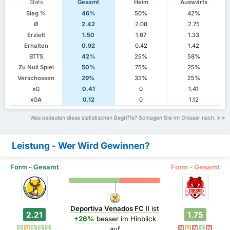
Stats
Gesamt
Heim
Auswärts
Sieg %
46%
50%
42%
Ø
2.42
2.08
2.75
Erzielt
1.50
1.67
1.33
Erhalten
0.92
0.42
1.42
BTTS
42%
25%
58%
Zu Null Spiel
50%
75%
25%
Verschossen
29%
33%
25%
xG
0.41
0
1.41
xGA
0.12
0
1.12
Was bedeuten diese statistischen Begriffe? Schlagen Sie im Glossar nach.
Leistung - Wer Wird Gewinnen?
Form - Gesamt
Form - Gesamt
Deportiva Venados FC II
ist
2.21
1.75
+26%
besser
im Hinblick
S
U
S
S
S
N
U
N
S
N
auf