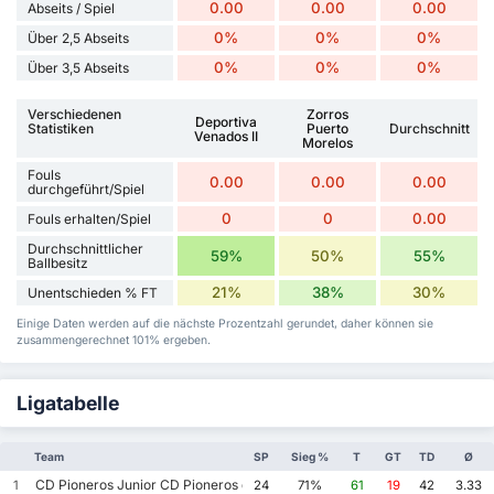
0.00
0.00
0.00
Abseits / Spiel
0%
0%
0%
Über 2,5 Abseits
0%
0%
0%
Über 3,5 Abseits
Verschiedenen
Zorros
Deportiva
Statistiken
Puerto
Durchschnitt
Venados II
Morelos
Fouls
0.00
0.00
0.00
durchgeführt/Spiel
0
0
0.00
Fouls erhalten/Spiel
Durchschnittlicher
59%
50%
55%
Ballbesitz
21%
38%
30%
Unentschieden % FT
Einige Daten werden auf die nächste Prozentzahl gerundet, daher können sie
zusammengerechnet 101% ergeben.
Ligatabelle
Team
SP
Sieg %
T
GT
TD
Ø
CD Pioneros Junior CD Pioneros de Cancun II
1
24
71%
61
19
42
3.33