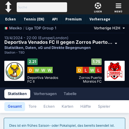
LIGEN
MENÜ
Ecken
Tennis (EN)
API
Premium
Vorhersage
/
Liga TDP Group 1
Vorherige H2H
Mexiko
13/4/2024 - 22:00 (Europe/London)
Deportiva Venados FC II gegen Zorros Puerto Morelos FC
Statistiken, Daten, xG und Direkte Begegnungen
Stadion -
TBD
2.21
1.75
D
W
W
W
D
L
W
L
Deportiva Venados
Zorros Puerto
FC II
Morelos FC
Statistiken
Vorhersagen
Tabelle
Gesamt
Tore
Ecken
Karten
Hälfte
Spieler
Dies ist ein frühes Saison- oder Pokalspiel, das bereits beendet ist.