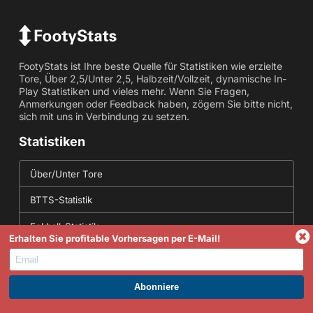
FootyStats ist Ihre beste Quelle für Statistiken wie erzielte
Tore, Über 2,5/Unter 2,5, Halbzeit/Vollzeit, dynamische In-
Play Statistiken und vieles mehr. Wenn Sie Fragen,
Anmerkungen oder Feedback haben, zögern Sie bitte nicht,
sich mit uns in Verbindung zu setzen.
Statistiken
Über/Unter Tore
BTTS-Statistik
Eckball-Statistik
Erhalten Sie profitable Vorhersagen per E-Mail!
Getroffen in beiden Spielhälften
Korrekte Ergebnisstatistiken
WERDEN SIE PREMIUM UND PROFITIEREN SIE JETZT.