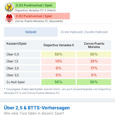
0.63 Punktverlust / Spiel
Deportiva Venados FC II (Heim)
0.92 Punktverlust / Spiel
Zorros Puerto Morelos FC (Auswärts)
Vollzeit
Erste Halbzeit/ Zweite Halbzeit
Kassiert/Spiel
Zorros Puerto
Deportiva Venados II
Morelos
50%
50%
Über 0,5
13%
25%
Über 1,5
0%
17%
Über 2,5
0%
0%
Über 3,5
50%
50%
Zu Null Spiel
* Toraufgabe-Daten beinhalten sowohl Heim- als auch Auswärtsspiele von Deportiva
Venados FC II und Zorros Puerto Morelos FC.
Über 2,5 & BTTS-Vorhersagen
Wie viele Tore fallen in diesem Spiel?