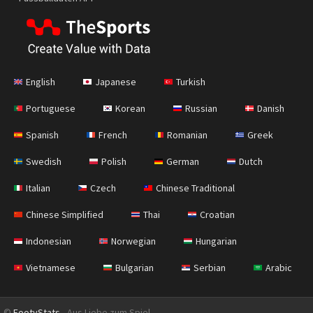
English
Japanese
Turkish
Portuguese
Korean
Russian
Danish
Spanish
French
Romanian
Greek
Swedish
Polish
German
Dutch
Italian
Czech
Chinese Traditional
Chinese Simplified
Thai
Croatian
Indonesian
Norwegian
Hungarian
Vietnamese
Bulgarian
Serbian
Arabic
©
FootyStats
- Aus Liebe zum Spiel.