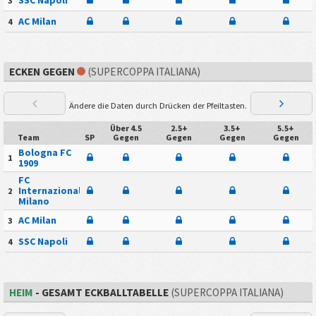
3
AC Milan
4
ECKEN GEGEN
(SUPERCOPPA ITALIANA)
Ändere die Daten durch Drücken der Pfeiltasten.
Über 4.5
2.5+
3.5+
5.5+
Team
SP
Gegen
Gegen
Gegen
Gegen
Bologna FC
1
1909
FC
Internazionale
2
Milano
AC Milan
3
SSC Napoli
4
HEIM
- GESAMT ECKBALLTABELLE
(SUPERCOPPA ITALIANA)