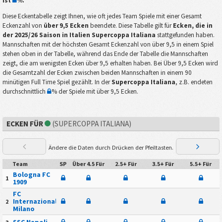
ist
%
.
Diese Eckentabelle zeigt Ihnen, wie oft jedes Team Spiele mit einer Gesamt
Eckenzahl von
über 9,5 Ecken
beendete. Diese Tabelle gilt für
Ecken, die in
der 2025/26 Saison in Italien Supercoppa Italiana
stattgefunden haben.
Mannschaften mit der höchsten Gesamt Eckenzahl von über 9,5 in einem Spiel
stehen oben in der Tabelle, während das Ende der Tabelle die Mannschaften
zeigt, die am wenigsten Ecken über 9,5 erhalten haben. Bei Über 9,5 Ecken wird
die Gesamtzahl der Ecken zwischen beiden Mannschaften in einem 90
minütigen Full Time Spiel gezählt. In der
Supercoppa Italiana
, z.B. endeten
durchschnittlich
% der Spiele mit über 9,5 Ecken.
ECKEN FÜR
(SUPERCOPPA ITALIANA)
Ändere die Daten durch Drücken der Pfeiltasten.
Team
SP
Über 4.5 Für
2.5+ Für
3.5+ Für
5.5+ Für
Bologna FC
1
1909
FC
Internazionale
2
Milano
SSC Napoli