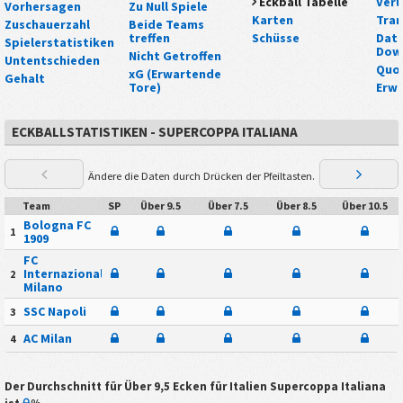
Eckball Tabelle
Verl
Vorhersagen
Zu Null Spiele
Karten
Tra
Zuschauerzahl
Beide Teams
treffen
Schüsse
Date
Spielerstatistiken
Dow
Nicht Getroffen
Untentschieden
Quo
xG (Erwartende
Gehalt
Tore)
Erwa
ECKBALLSTATISTIKEN - SUPERCOPPA ITALIANA
Ändere die Daten durch Drücken der Pfeiltasten.
Team
SP
Über 9.5
Über 7.5
Über 8.5
Über 10.5
Bologna FC
1
1909
FC
Internazionale
2
Milano
SSC Napoli
3
AC Milan
4
Der Durchschnitt für Über 9,5 Ecken für
Italien Supercoppa Italiana