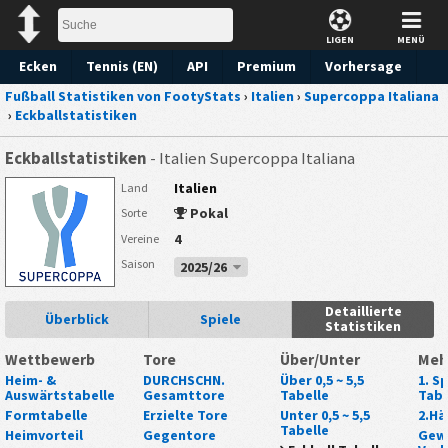
LIGEN
MENÜ
Ecken
Tennis (EN)
API
Premium
Vorhersage
Fußball Statistiken von FootyStats
›
Italien
›
Supercoppa Italiana
›
Eckballstatistiken
Eckballstatistiken
- Italien Supercoppa Italiana
Italien
Land
Pokal
Sorte
4
Vereine
Saison
2025/26
Detaillierte
Überblick
Spiele
Statistiken
Wettbewerb
Tore
Über/Unter
Meh
Heim- &
DURCHSCHN.
Über 0,5 ~ 5,5
1. Sp
Auswärtstabelle
Gesamttore
Tabelle
Tabe
Formtabelle
Erzielte Tore
Unter 0,5 ~ 5,5
2.Hä
Tabelle
Heimvorteil
Gegentore
Gew