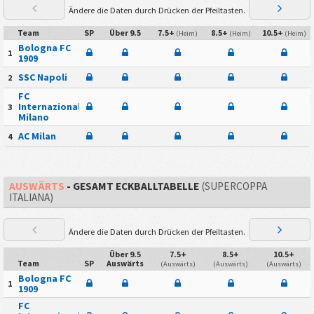
Ändere die Daten durch Drücken der Pfeiltasten.
Team
SP
Über 9.5
7.5+
8.5+
10.5+
(Heim)
(Heim)
(Heim)
Bologna FC
1
1909
SSC Napoli
2
FC
Internazionale
3
Milano
AC Milan
4
AUSWÄRTS
- GESAMT ECKBALLTABELLE
(SUPERCOPPA
ITALIANA)
Ändere die Daten durch Drücken der Pfeiltasten.
Über 9.5
7.5+
8.5+
10.5+
Team
SP
Auswärts
(Auswärts)
(Auswärts)
(Auswärts)
Bologna FC
1
1909
FC