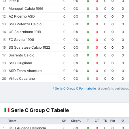
Inter II
10
0
0%
0
0
0
0
0
Monopoli Calcio 1966
11
0
0%
0
0
0
0
0
AZ Picerno ASD
12
0
0%
0
0
0
0
0
SSD Potenza Calcio
13
0
0%
0
0
0
0
0
US Salernitana 1919
14
0
0%
0
0
0
0
0
FC Savoia 1908
15
0
0%
0
0
0
0
0
SS Scafatese Calcio 1922
16
0
0%
0
0
0
0
0
Sorrento Calcio
17
0
0%
0
0
0
0
0
SSC Giugliano
18
0
0%
0
0
0
0
0
ASD Team Altamura
19
0
0%
0
0
0
0
0
Virtus Casarano
20
0
0%
0
0
0
0
0
*
Serie C Group C Formtabelle
ist ebenfalls verfügbar.
Serie C Group C Tabelle
Team
SP
Sieg %
T
GT
TD
Pkt
Ø
USD Audace Cerignola
1
0
0%
0
0
0
0
0