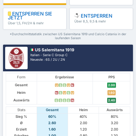
ENTSPERREN SIE
ENTSPERREN
JETZT
Über 8,5, 9,5 & mehr
Über 1,5, FH/2H & mehr
*Durchschnittstatistik zwischen US Salernitana 1919 und Calcio Catania in der
laufenden Saison
US Salernitana 1919
Italien - Serie C Group C
Neueste : 6S / 2U / 2N
Form
Ergebnisse
PPS
Gesamt
2.00
U
S
S
U
N
Heim
1.60
N
S
U
S
U
Auswärts
2.40
S
S
S
S
N
Stats
Gesamt
Heim
Auswärts
Sieg %
60%
40%
80%
Ø
2.60
2.00
3.20
Erzielt
1.60
1.20
2.00
Erhalten
1.00
0.80
1.20