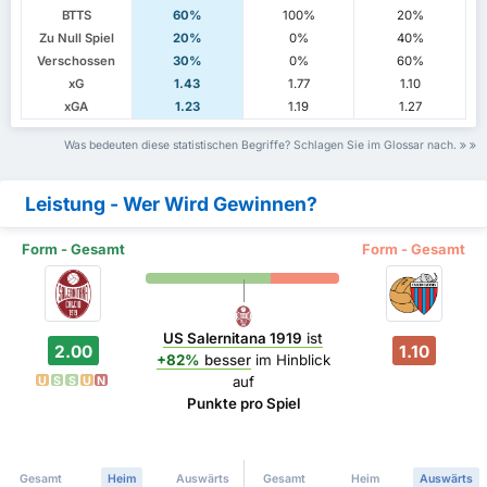
BTTS
60%
100%
20%
Zu Null Spiel
20%
0%
40%
Verschossen
30%
0%
60%
xG
1.43
1.77
1.10
xGA
1.23
1.19
1.27
Was bedeuten diese statistischen Begriffe? Schlagen Sie im Glossar nach.
Leistung - Wer Wird Gewinnen?
Form - Gesamt
Form - Gesamt
US Salernitana 1919
ist
2.00
1.10
+82%
besser
im Hinblick
auf
U
S
S
U
N
Punkte pro Spiel
Gesamt
Heim
Auswärts
Gesamt
Heim
Auswärts