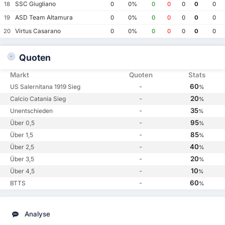
SSC Giugliano
18
0
0%
0
0
0
0
0
ASD Team Altamura
19
0
0%
0
0
0
0
0
Virtus Casarano
20
0
0%
0
0
0
0
0
Quoten
Markt
Quoten
Stats
-
60
US Salernitana 1919 Sieg
%
-
20
Calcio Catania Sieg
%
-
35
Unentschieden
%
-
95
Über 0,5
%
-
85
Über 1,5
%
-
40
Über 2,5
%
-
20
Über 3,5
%
-
10
Über 4,5
%
-
60
BTTS
%
Analyse