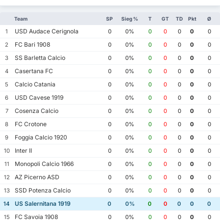
Team
SP
Sieg %
T
GT
TD
Pkt
Ø
USD Audace Cerignola
1
0
0%
0
0
0
0
0
FC Bari 1908
2
0
0%
0
0
0
0
0
SS Barletta Calcio
3
0
0%
0
0
0
0
0
Casertana FC
4
0
0%
0
0
0
0
0
Calcio Catania
5
0
0%
0
0
0
0
0
USD Cavese 1919
6
0
0%
0
0
0
0
0
Cosenza Calcio
7
0
0%
0
0
0
0
0
FC Crotone
8
0
0%
0
0
0
0
0
Foggia Calcio 1920
9
0
0%
0
0
0
0
0
Inter II
10
0
0%
0
0
0
0
0
Monopoli Calcio 1966
11
0
0%
0
0
0
0
0
AZ Picerno ASD
12
0
0%
0
0
0
0
0
SSD Potenza Calcio
13
0
0%
0
0
0
0
0
US Salernitana 1919
14
0
0%
0
0
0
0
0
FC Savoia 1908
15
0
0%
0
0
0
0
0