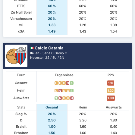
BTTS
60%
60%
60%
Zu Null Spiel
20%
20%
20%
Verschossen
20%
20%
20%
xG
1.33
1.28
1.38
xGA
1.49
1.43
1.54
Calcio Catania
Italien - Serie C Group C
Neueste : 2S / 5U / 3N
Form
Ergebnisse
PPS
Gesamt
1.10
U
U
U
N
S
Heim
1.20
U
N
U
U
S
Auswärts
1.00
S
N
U
U
N
Stats
Gesamt
Heim
Auswärts
Sieg %
20%
20%
20%
Ø
2.50
3.20
1.80
Erzielt
1.00
1.60
0.40
Erhalten
1.50
1.60
1.40