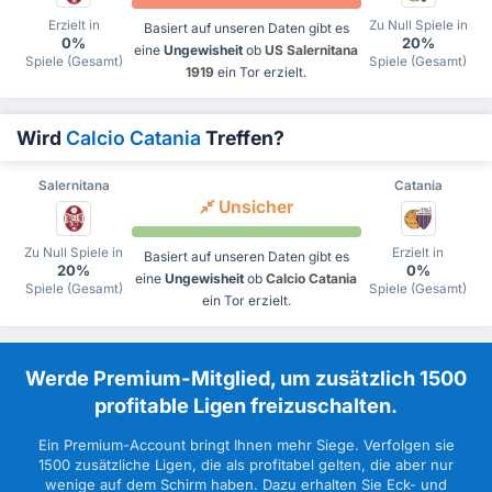
Erzielt in
Zu Null Spiele in
Basiert auf unseren Daten gibt es
0%
20%
eine
Ungewisheit
ob
US Salernitana
Spiele (Gesamt)
Spiele (Gesamt)
1919
ein Tor erzielt.
Wird
Calcio Catania
Treffen?
Salernitana
Catania
Unsicher
Zu Null Spiele in
Erzielt in
Basiert auf unseren Daten gibt es
20%
0%
eine
Ungewisheit
ob
Calcio Catania
Spiele (Gesamt)
Spiele (Gesamt)
ein Tor erzielt.
Werde Premium-Mitglied, um zusätzlich 1500
profitable Ligen freizuschalten.
Ein Premium-Account bringt Ihnen mehr Siege. Verfolgen sie
1500 zusätzliche Ligen, die als profitabel gelten, die aber nur
wenige auf dem Schirm haben. Dazu erhalten Sie Eck- und