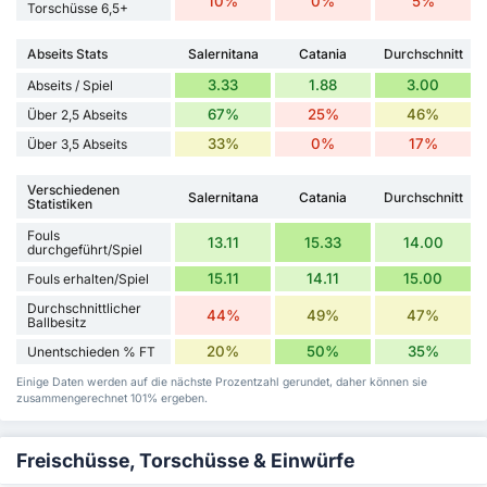
10%
0%
5%
Torschüsse 6,5+
Abseits Stats
Salernitana
Catania
Durchschnitt
3.33
1.88
3.00
Abseits / Spiel
67%
25%
46%
Über 2,5 Abseits
33%
0%
17%
Über 3,5 Abseits
Verschiedenen
Salernitana
Catania
Durchschnitt
Statistiken
Fouls
13.11
15.33
14.00
durchgeführt/Spiel
15.11
14.11
15.00
Fouls erhalten/Spiel
Durchschnittlicher
44%
49%
47%
Ballbesitz
20%
50%
35%
Unentschieden % FT
Einige Daten werden auf die nächste Prozentzahl gerundet, daher können sie
zusammengerechnet 101% ergeben.
Freischüsse, Torschüsse & Einwürfe