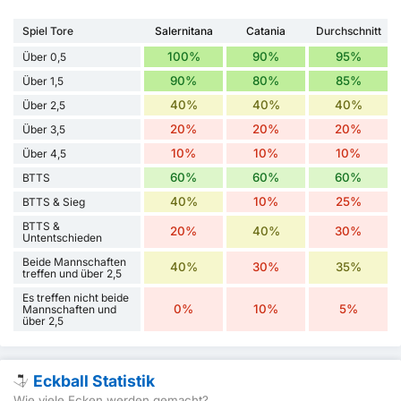
Spiel Tore
Salernitana
Catania
Durchschnitt
100%
90%
95%
Über 0,5
90%
80%
85%
Über 1,5
40%
40%
40%
Über 2,5
20%
20%
20%
Über 3,5
10%
10%
10%
Über 4,5
60%
60%
60%
BTTS
40%
10%
25%
BTTS & Sieg
BTTS &
20%
40%
30%
Untentschieden
Beide Mannschaften
40%
30%
35%
treffen und über 2,5
Es treffen nicht beide
0%
10%
5%
Mannschaften und
über 2,5
Eckball Statistik
Wie viele Ecken werden gemacht?