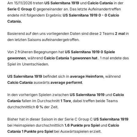
Am 15/11/2026 treten
US Salernitana 1919
und
Calcio Catania
in der
Serie C Group C
gegeneinander an. Das letzte Aufeinandertreffen
endete mit folgendem Ergebnis:
US Salernitana 1919 0 - 0 Calcio
Catania.
Basierend auf den uns vorliegenden Daten sind diese 2 Teams
2 mal
in
den letzten Saisons aufeinandergetroffen.
Von 2 früheren Begegnungen hat
US Salernitana 1919 0 Spiele
gewonnen
, während
Calcio Catania 1 gewonnen hat
. 1 mal endete das
Spiel im Unentschieden.
US Salernitana 1919
befindet sich in
average Heimform
, während
Calcio Catania
auswärts
average performt
.
In den vorherigen Spielen zwischen
US Salernitana 1919
und
Calcio
Catania
fallen im Durchschnitt
1 Tore
, dabei treffen beide Teams
durchschnittlich
0 %
der Zeit.
Bisher hat in dieser Saison in der Serie C Group C
US Salernitana 1919
bei Heimspielen durchschnittlich
1.6 Punkte pro Spiel
und
Calcio
Catania 1 Punkte pro Spiel
bei Auswärtsspielen erzielt.