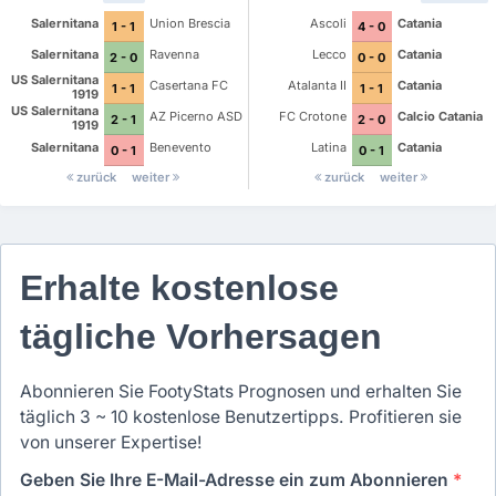
Salernitana
Union Brescia
Ascoli
Catania
1 - 1
4 - 0
Salernitana
Ravenna
Lecco
Catania
2 - 0
0 - 0
US Salernitana
Casertana FC
Atalanta II
Catania
1 - 1
1 - 1
1919
US Salernitana
AZ Picerno ASD
FC Crotone
Calcio Catania
2 - 1
2 - 0
1919
Salernitana
Benevento
Latina
Catania
0 - 1
0 - 1
zurück
weiter
zurück
weiter
Erhalte kostenlose
tägliche Vorhersagen
Abonnieren Sie FootyStats Prognosen und erhalten Sie
täglich 3 ~ 10 kostenlose Benutzertipps. Profitieren sie
von unserer Expertise!
Geben Sie Ihre E-Mail-Adresse ein zum Abonnieren
*