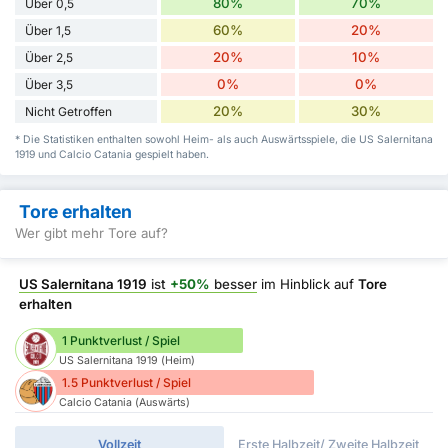
80%
70%
Über 0,5
60%
20%
Über 1,5
20%
10%
Über 2,5
0%
0%
Über 3,5
20%
30%
Nicht Getroffen
* Die Statistiken enthalten sowohl Heim- als auch Auswärtsspiele, die US Salernitana
1919 und Calcio Catania gespielt haben.
Tore erhalten
Wer gibt mehr Tore auf?
US Salernitana 1919
ist
+50%
besser
im Hinblick auf
Tore
erhalten
1 Punktverlust / Spiel
US Salernitana 1919 (Heim)
1.5 Punktverlust / Spiel
Calcio Catania (Auswärts)
Vollzeit
Erste Halbzeit/ Zweite Halbzeit