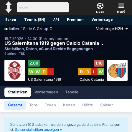
LIGEN
MENÜ
Ecken
Tennis (EN)
API
Premium
Vorhersage
/
Serie C Group C
Vorherige H2H
Italien
15/11/2026 - 14:00 (Europe/London)
US Salernitana 1919 gegen Calcio Catania
Statistiken, Daten, xG und Direkte Begegnungen
Stadion -
TBD
2.00
1.10
W
W
D
L
D
D
L
W
US Salernitana 1919
Calcio Catania
Statistiken
Vorhersagen
Tabelle
Gesamt
Tore
Ecken
Karten
Hälfte
Spieler
Die letzten 10 Statistiken werden angezeigt, da dies eine Frühsaison
ist.
Saisonstatistiken anzeigen