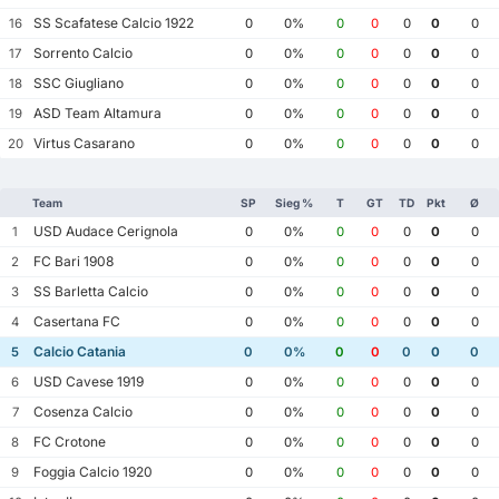
SS Scafatese Calcio 1922
16
0
0%
0
0
0
0
0
Sorrento Calcio
17
0
0%
0
0
0
0
0
SSC Giugliano
18
0
0%
0
0
0
0
0
ASD Team Altamura
19
0
0%
0
0
0
0
0
Virtus Casarano
20
0
0%
0
0
0
0
0
Team
SP
Sieg %
T
GT
TD
Pkt
Ø
USD Audace Cerignola
1
0
0%
0
0
0
0
0
FC Bari 1908
2
0
0%
0
0
0
0
0
SS Barletta Calcio
3
0
0%
0
0
0
0
0
Casertana FC
4
0
0%
0
0
0
0
0
Calcio Catania
5
0
0%
0
0
0
0
0
USD Cavese 1919
6
0
0%
0
0
0
0
0
Cosenza Calcio
7
0
0%
0
0
0
0
0
FC Crotone
8
0
0%
0
0
0
0
0
Foggia Calcio 1920
9
0
0%
0
0
0
0
0