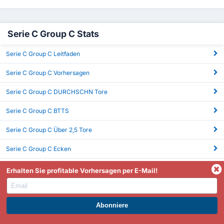
Serie C Group C Stats
Serie C Group C Leitfaden
Serie C Group C Vorhersagen
Serie C Group C DURCHSCHN Tore
Serie C Group C BTTS
Serie C Group C Über 2,5 Tore
Serie C Group C Ecken
Serie C Group C xG
Erhalten Sie profitable Vorhersagen per E-Mail!
WERDEN SIE PREMIUM UND PROFITIEREN SIE JETZT.