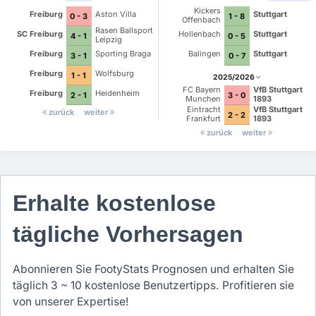
Kickers
Freiburg
Aston Villa
Stuttgart
0 - 3
1 - 8
Offenbach
Rasen Ballsport
SC Freiburg
Hollenbach
Stuttgart
4 - 1
0 - 5
Leipzig
Freiburg
Sporting Braga
Balingen
Stuttgart
3 - 1
0 - 7
Freiburg
Wolfsburg
1 - 1
2025/2026
FC Bayern
VfB Stuttgart
Freiburg
Heidenheim
2 - 1
3 - 0
Munchen
1893
Eintracht
VfB Stuttgart
zurück
weiter
2 - 2
Frankfurt
1893
zurück
weiter
Erhalte kostenlose
tägliche Vorhersagen
Abonnieren Sie FootyStats Prognosen und erhalten Sie
täglich 3 ~ 10 kostenlose Benutzertipps. Profitieren sie
von unserer Expertise!