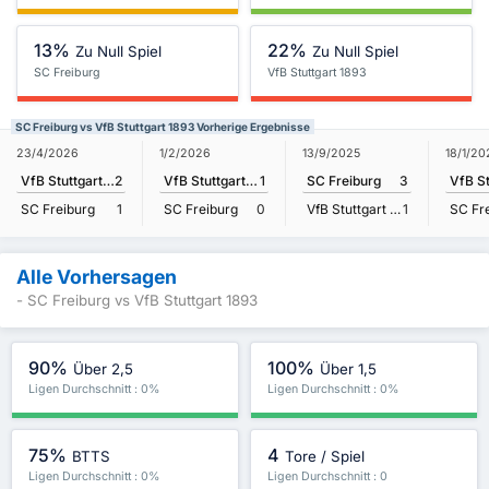
13%
22%
Zu Null Spiel
Zu Null Spiel
SC Freiburg
VfB Stuttgart 1893
SC Freiburg vs VfB Stuttgart 1893 Vorherige Ergebnisse
23/4/2026
1/2/2026
13/9/2025
18/1/20
VfB Stuttgart 1893
2
VfB Stuttgart 1893
1
SC Freiburg
3
SC Freiburg
1
SC Freiburg
0
VfB Stuttgart 1893
1
SC Fr
Alle Vorhersagen
- SC Freiburg vs VfB Stuttgart 1893
90%
100%
Über 2,5
Über 1,5
Ligen Durchschnitt : 0%
Ligen Durchschnitt : 0%
75%
4
BTTS
Tore / Spiel
Ligen Durchschnitt : 0%
Ligen Durchschnitt : 0