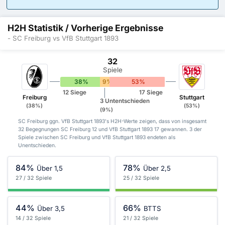
H2H Statistik / Vorherige Ergebnisse
- SC Freiburg vs VfB Stuttgart 1893
32
Spiele
38%
9%
53%
12 Siege
17 Siege
Freiburg
Stuttgart
3 Untentschieden
(38%)
(53%)
(9%)
SC Freiburg ggn. VfB Stuttgart 1893's H2H-Werte zeigen, dass von insgesamt
32 Begegnungen SC Freiburg 12 und VfB Stuttgart 1893 17 gewannen. 3 der
Spiele zwischen SC Freiburg und VfB Stuttgart 1893 endeten als
Unentschieden.
84%
78%
Über 1,5
Über 2,5
27 / 32 Spiele
25 / 32 Spiele
44%
66%
Über 3,5
BTTS
14 / 32 Spiele
21 / 32 Spiele