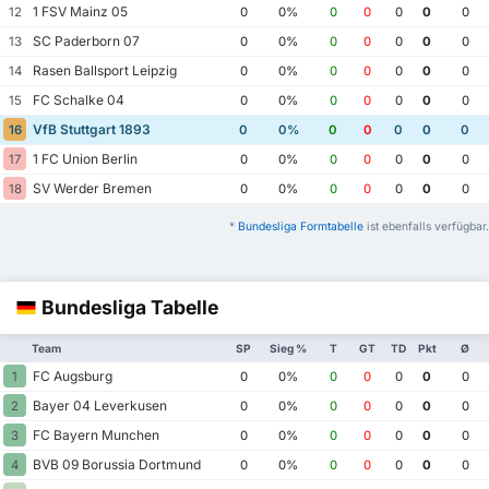
1 FSV Mainz 05
12
0
0%
0
0
0
0
0
SC Paderborn 07
13
0
0%
0
0
0
0
0
Rasen Ballsport Leipzig
14
0
0%
0
0
0
0
0
FC Schalke 04
15
0
0%
0
0
0
0
0
VfB Stuttgart 1893
16
0
0%
0
0
0
0
0
1 FC Union Berlin
17
0
0%
0
0
0
0
0
SV Werder Bremen
18
0
0%
0
0
0
0
0
*
Bundesliga Formtabelle
ist ebenfalls verfügbar.
Bundesliga Tabelle
Team
SP
Sieg %
T
GT
TD
Pkt
Ø
FC Augsburg
1
0
0%
0
0
0
0
0
Bayer 04 Leverkusen
2
0
0%
0
0
0
0
0
FC Bayern Munchen
3
0
0%
0
0
0
0
0
BVB 09 Borussia Dortmund
4
0
0%
0
0
0
0
0