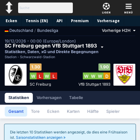
LIGEN
MENÜ
Ecken
Tennis (EN)
API
Premium
Vorhersage
/
Bundesliga
Vorherige H2H
Deutschland
19/12/2026 - 00:00 (Europe/London)
SC Freiburg gegen VfB Stuttgart 1893
Statistiken, Daten, xG und Direkte Begegnungen
Stadion -
Schwarzwald-Stadion
1.30
1.90
W
L
W
L
W
W
W
D
SC Freiburg
VfB Stuttgart 1893
Statistiken
Vorhersagen
Tabelle
Gesamt
Tore
Ecken
Karten
Hälfte
Spieler
Die letzten 10 Statistiken werden angezeigt, da dies eine Frühsaison
ist.
Saisonstatistiken anzeigen