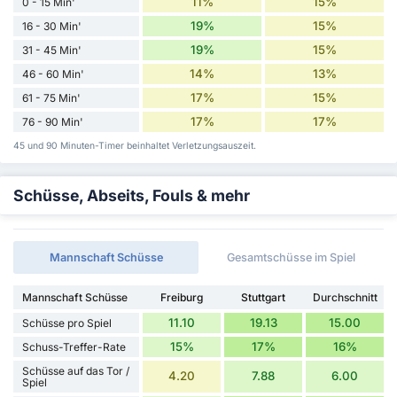
11%
15%
0 - 15 Min'
19%
15%
16 - 30 Min'
19%
15%
31 - 45 Min'
14%
13%
46 - 60 Min'
17%
15%
61 - 75 Min'
17%
17%
76 - 90 Min'
45 und 90 Minuten-Timer beinhaltet Verletzungsauszeit.
Schüsse, Abseits, Fouls & mehr
Mannschaft Schüsse
Gesamtschüsse im Spiel
Mannschaft Schüsse
Freiburg
Stuttgart
Durchschnitt
11.10
19.13
15.00
Schüsse pro Spiel
15%
17%
16%
Schuss-Treffer-Rate
Schüsse auf das Tor /
4.20
7.88
6.00
Spiel