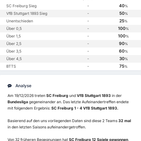
-
40
SC Freiburg Sieg
%
-
50
VfB Stuttgart 1893 Sieg
%
-
25
Unentschieden
%
-
100
Über 0,5
%
-
100
Über 1,5
%
-
90
Über 2,5
%
-
60
Über 3,5
%
-
30
Über 4,5
%
-
75
BTTS
%
Analyse
Am 19/12/2026 treten
SC Freiburg
und
VfB Stuttgart 1893
in der
Bundesliga
gegeneinander an. Das letzte Aufeinandertreffen endete
mit folgendem Ergebnis:
SC Freiburg 1 - 4 VfB Stuttgart 1893.
Basierend auf den uns vorliegenden Daten sind diese 2 Teams
32 mal
in den letzten Saisons aufeinandergetroffen.
Von 32 früheren Begegnungen hat
SC Freiburg 12 Spiele gewonnen
,