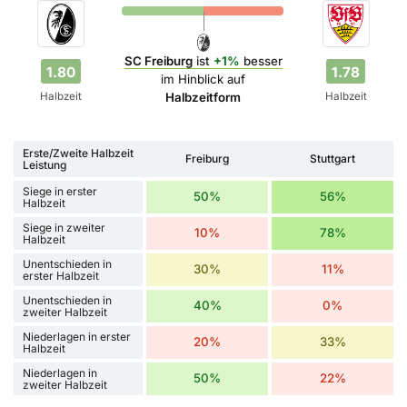
SC Freiburg
ist
+1%
besser
1.80
1.78
im Hinblick auf
Halbzeit
Halbzeit
Halbzeitform
Erste/Zweite Halbzeit
Freiburg
Stuttgart
Leistung
Siege in erster
50%
56%
Halbzeit
Siege in zweiter
10%
78%
Halbzeit
Unentschieden in
30%
11%
erster Halbzeit
Unentschieden in
40%
0%
zweiter Halbzeit
Niederlagen in erster
20%
33%
Halbzeit
Niederlagen in
50%
22%
zweiter Halbzeit