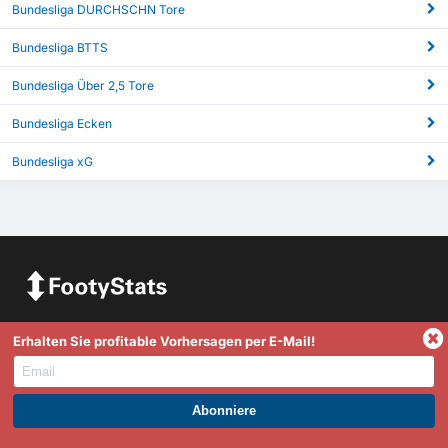
Bundesliga DURCHSCHN Tore
Bundesliga BTTS
Bundesliga Über 2,5 Tore
Bundesliga Ecken
Bundesliga xG
FootyStats ist Ihre beste Quelle für Statistiken wie erzielte
Erhalten Sie profitable Vorhersagen per E-Mail!
Tore, Über 2,5/Unter 2,5, Halbzeit/Vollzeit, dynamische In-
Play Statistiken und vieles mehr. Wenn Sie Fragen,
Anmerkungen oder Feedback haben, zögern Sie bitte nicht,
sich mit uns in Verbindung zu setzen.
WERDEN SIE PREMIUM UND PROFITIEREN SIE JETZT.
Statistiken