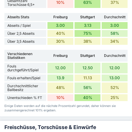
Gesamtzahl
10%
63%
37%
Torschüsse 6,5+
Abseits Stats
Freiburg
Stuttgart
Durchschnitt
3.00
3.13
3.00
Abseits / Spiel
40%
75%
58%
Über 2,5 Abseits
30%
38%
34%
Über 3,5 Abseits
Verschiedenen
Freiburg
Stuttgart
Durchschnitt
Statistiken
Fouls
12.00
12.50
12.00
durchgeführt/Spiel
13.9
11.13
13.00
Fouls erhalten/Spiel
Durchschnittlicher
48%
56%
52%
Ballbesitz
10%
40%
25%
Unentschieden % FT
Einige Daten werden auf die nächste Prozentzahl gerundet, daher können sie
zusammengerechnet 101% ergeben.
Freischüsse, Torschüsse & Einwürfe