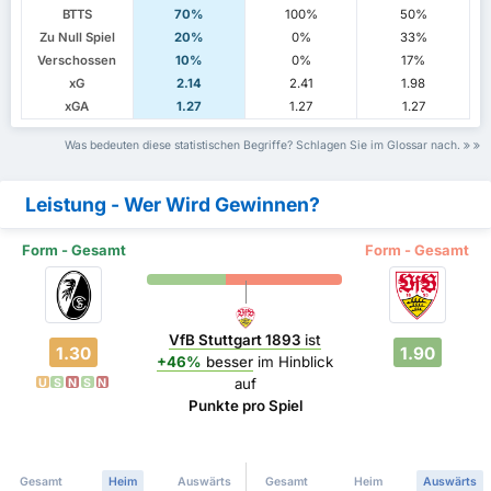
BTTS
70%
100%
50%
Zu Null Spiel
20%
0%
33%
Verschossen
10%
0%
17%
xG
2.14
2.41
1.98
xGA
1.27
1.27
1.27
Was bedeuten diese statistischen Begriffe? Schlagen Sie im Glossar nach.
Leistung - Wer Wird Gewinnen?
Form - Gesamt
Form - Gesamt
VfB Stuttgart 1893
ist
1.30
1.90
+46%
besser
im Hinblick
auf
U
S
N
S
N
Punkte pro Spiel
Gesamt
Heim
Auswärts
Gesamt
Heim
Auswärts