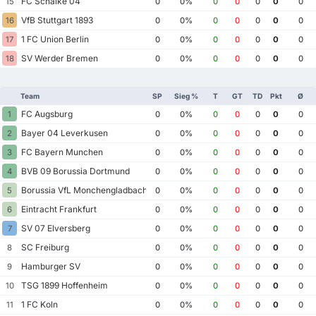
FC Schalke 04
15
0
0%
0
0
0
0
0
VfB Stuttgart 1893
16
0
0%
0
0
0
0
0
1 FC Union Berlin
17
0
0%
0
0
0
0
0
SV Werder Bremen
18
0
0%
0
0
0
0
0
Team
SP
Sieg %
T
GT
TD
Pkt
Ø
FC Augsburg
1
0
0%
0
0
0
0
0
Bayer 04 Leverkusen
2
0
0%
0
0
0
0
0
FC Bayern Munchen
3
0
0%
0
0
0
0
0
BVB 09 Borussia Dortmund
4
0
0%
0
0
0
0
0
Borussia VfL Monchengladbach
5
0
0%
0
0
0
0
0
Eintracht Frankfurt
6
0
0%
0
0
0
0
0
SV 07 Elversberg
7
0
0%
0
0
0
0
0
SC Freiburg
8
0
0%
0
0
0
0
0
Hamburger SV
9
0
0%
0
0
0
0
0
TSG 1899 Hoffenheim
10
0
0%
0
0
0
0
0
1 FC Koln
11
0
0%
0
0
0
0
0