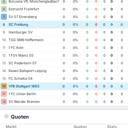
Borussia VfL Monchengladbach
5
0
0%
0
0
0
0
0
Eintracht Frankfurt
6
0
0%
0
0
0
0
0
SV 07 Elversberg
7
0
0%
0
0
0
0
0
SC Freiburg
8
0
0%
0
0
0
0
0
Hamburger SV
9
0
0%
0
0
0
0
0
TSG 1899 Hoffenheim
10
0
0%
0
0
0
0
0
1 FC Koln
11
0
0%
0
0
0
0
0
1 FSV Mainz 05
12
0
0%
0
0
0
0
0
SC Paderborn 07
13
0
0%
0
0
0
0
0
Rasen Ballsport Leipzig
14
0
0%
0
0
0
0
0
FC Schalke 04
15
0
0%
0
0
0
0
0
VfB Stuttgart 1893
16
0
0%
0
0
0
0
0
1 FC Union Berlin
17
0
0%
0
0
0
0
0
SV Werder Bremen
18
0
0%
0
0
0
0
0
Quoten
Markt
Quoten
Stats