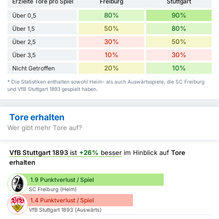
Erzielte Tore pro Spiel
Freiburg
Stuttgart
80%
90%
Über 0,5
50%
80%
Über 1,5
30%
50%
Über 2,5
10%
30%
Über 3,5
20%
10%
Nicht Getroffen
* Die Statistiken enthalten sowohl Heim- als auch Auswärtsspiele, die SC Freiburg
und VfB Stuttgart 1893 gespielt haben.
Tore erhalten
Wer gibt mehr Tore auf?
VfB Stuttgart 1893
ist
+26%
besser
im Hinblick auf
Tore
erhalten
1.9 Punktverlust / Spiel
SC Freiburg (Heim)
1.4 Punktverlust / Spiel
VfB Stuttgart 1893 (Auswärts)