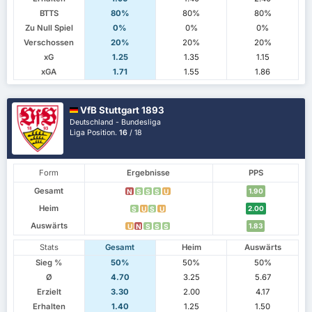
BTTS
80%
80%
80%
Zu Null Spiel
0%
0%
0%
Verschossen
20%
20%
20%
xG
1.25
1.35
1.15
xGA
1.71
1.55
1.86
VfB Stuttgart 1893
Deutschland - Bundesliga
Liga Position.
16
/ 18
Form
Ergebnisse
PPS
Gesamt
1.90
N
S
S
S
U
Heim
2.00
S
U
S
U
Auswärts
1.83
U
N
S
S
S
Stats
Gesamt
Heim
Auswärts
Sieg %
50%
50%
50%
Ø
4.70
3.25
5.67
Erzielt
3.30
2.00
4.17
Erhalten
1.40
1.25
1.50