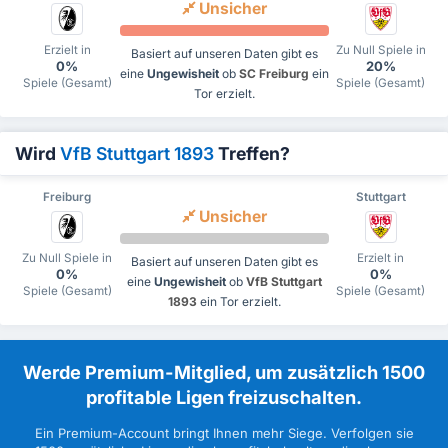
Unsicher
Erzielt in
Zu Null Spiele in
Basiert auf unseren Daten gibt es
0%
20%
eine
Ungewisheit
ob
SC Freiburg
ein
Spiele (Gesamt)
Spiele (Gesamt)
Tor erzielt.
Wird
VfB Stuttgart 1893
Treffen?
Freiburg
Stuttgart
Unsicher
Zu Null Spiele in
Erzielt in
Basiert auf unseren Daten gibt es
0%
0%
eine
Ungewisheit
ob
VfB Stuttgart
Spiele (Gesamt)
Spiele (Gesamt)
1893
ein Tor erzielt.
Werde Premium-Mitglied, um zusätzlich 1500
profitable Ligen freizuschalten.
Ein Premium-Account bringt Ihnen mehr Siege. Verfolgen sie