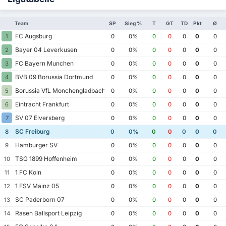
Team
SP
Sieg %
T
GT
TD
Pkt
Ø
FC Augsburg
1
0
0%
0
0
0
0
0
Bayer 04 Leverkusen
2
0
0%
0
0
0
0
0
FC Bayern Munchen
3
0
0%
0
0
0
0
0
BVB 09 Borussia Dortmund
4
0
0%
0
0
0
0
0
Borussia VfL Monchengladbach
5
0
0%
0
0
0
0
0
Eintracht Frankfurt
6
0
0%
0
0
0
0
0
SV 07 Elversberg
7
0
0%
0
0
0
0
0
SC Freiburg
8
0
0%
0
0
0
0
0
Hamburger SV
9
0
0%
0
0
0
0
0
TSG 1899 Hoffenheim
10
0
0%
0
0
0
0
0
1 FC Koln
11
0
0%
0
0
0
0
0
1 FSV Mainz 05
12
0
0%
0
0
0
0
0
SC Paderborn 07
13
0
0%
0
0
0
0
0
Rasen Ballsport Leipzig
14
0
0%
0
0
0
0
0