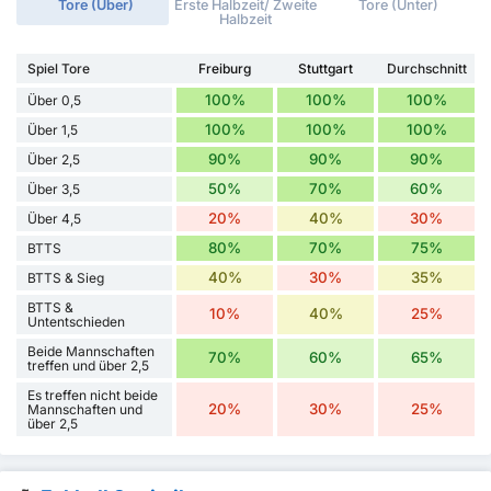
Tore (Über)
Erste Halbzeit/ Zweite
Tore (Unter)
Halbzeit
Spiel Tore
Freiburg
Stuttgart
Durchschnitt
100%
100%
100%
Über 0,5
100%
100%
100%
Über 1,5
90%
90%
90%
Über 2,5
50%
70%
60%
Über 3,5
20%
40%
30%
Über 4,5
80%
70%
75%
BTTS
40%
30%
35%
BTTS & Sieg
BTTS &
10%
40%
25%
Untentschieden
Beide Mannschaften
70%
60%
65%
treffen und über 2,5
Es treffen nicht beide
20%
30%
25%
Mannschaften und
über 2,5