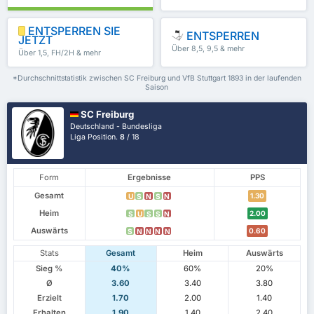
ENTSPERREN SIE
ENTSPERREN
JETZT
Über 8,5, 9,5 & mehr
Über 1,5, FH/2H & mehr
*Durchschnittstatistik zwischen SC Freiburg und VfB Stuttgart 1893 in der laufenden
Saison
SC Freiburg
Deutschland - Bundesliga
Liga Position.
8
/ 18
Form
Ergebnisse
PPS
Gesamt
1.30
U
S
N
S
N
Heim
2.00
S
U
S
S
N
Auswärts
0.60
S
N
N
N
N
Stats
Gesamt
Heim
Auswärts
Sieg %
40%
60%
20%
Ø
3.60
3.40
3.80
Erzielt
1.70
2.00
1.40
Erhalten
1.90
1.40
2.40