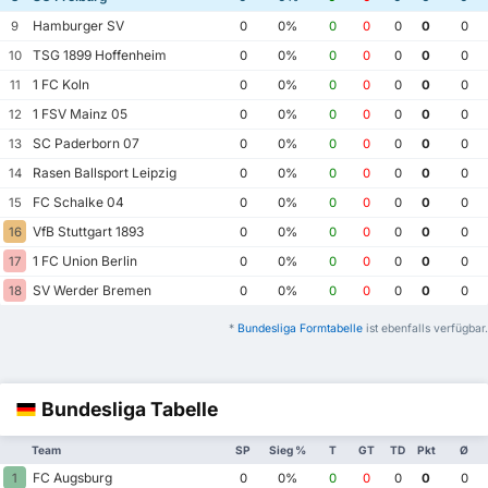
Hamburger SV
9
0
0%
0
0
0
0
0
TSG 1899 Hoffenheim
10
0
0%
0
0
0
0
0
1 FC Koln
11
0
0%
0
0
0
0
0
1 FSV Mainz 05
12
0
0%
0
0
0
0
0
SC Paderborn 07
13
0
0%
0
0
0
0
0
Rasen Ballsport Leipzig
14
0
0%
0
0
0
0
0
FC Schalke 04
15
0
0%
0
0
0
0
0
VfB Stuttgart 1893
16
0
0%
0
0
0
0
0
1 FC Union Berlin
17
0
0%
0
0
0
0
0
SV Werder Bremen
18
0
0%
0
0
0
0
0
*
Bundesliga Formtabelle
ist ebenfalls verfügbar.
Bundesliga Tabelle
Team
SP
Sieg %
T
GT
TD
Pkt
Ø
FC Augsburg
1
0
0%
0
0
0
0
0