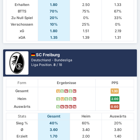
Erhalten
1.80
2.50
1.33
BTTS
70%
75%
67%
Zu Null Spiel
20%
0%
33%
Verschossen
10%
25%
0%
xG
1.80
1.51
2.19
xGA
1.35
1.39
1.31
SC Freiburg
Deutschland - Bundesliga
Liga Position.
8
/ 18
Form
Ergebnisse
PPS
Gesamt
1.30
U
S
N
S
N
Heim
2.00
S
U
S
S
N
Auswärts
0.60
S
N
N
N
N
Stats
Gesamt
Heim
Auswärts
Sieg %
40%
60%
20%
Ø
3.60
3.40
3.80
Erzielt
1.70
2.00
1.40