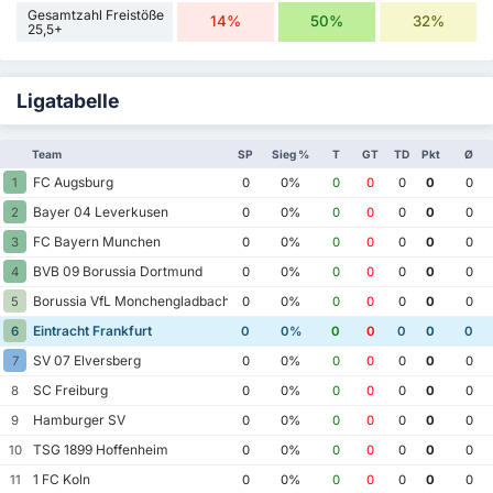
Gesamtzahl Freistöße
14%
50%
32%
25,5+
Ligatabelle
Team
SP
Sieg %
T
GT
TD
Pkt
Ø
FC Augsburg
1
0
0%
0
0
0
0
0
Bayer 04 Leverkusen
2
0
0%
0
0
0
0
0
FC Bayern Munchen
3
0
0%
0
0
0
0
0
BVB 09 Borussia Dortmund
4
0
0%
0
0
0
0
0
Borussia VfL Monchengladbach
5
0
0%
0
0
0
0
0
Eintracht Frankfurt
6
0
0%
0
0
0
0
0
SV 07 Elversberg
7
0
0%
0
0
0
0
0
SC Freiburg
8
0
0%
0
0
0
0
0
Hamburger SV
9
0
0%
0
0
0
0
0
TSG 1899 Hoffenheim
10
0
0%
0
0
0
0
0
1 FC Koln
11
0
0%
0
0
0
0
0