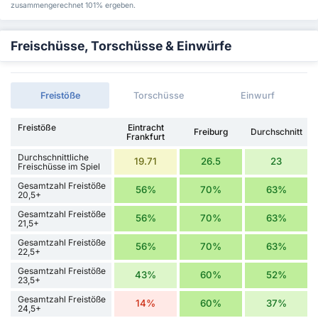
zusammengerechnet 101% ergeben.
Freischüsse, Torschüsse & Einwürfe
Freistöße
Torschüsse
Einwurf
Freistöße
Eintracht
Freiburg
Durchschnitt
Frankfurt
Durchschnittliche
19.71
26.5
23
Freischüsse im Spiel
Gesamtzahl Freistöße
56%
70%
63%
20,5+
Gesamtzahl Freistöße
56%
70%
63%
21,5+
Gesamtzahl Freistöße
56%
70%
63%
22,5+
Gesamtzahl Freistöße
43%
60%
52%
23,5+
Gesamtzahl Freistöße
14%
60%
37%
24,5+