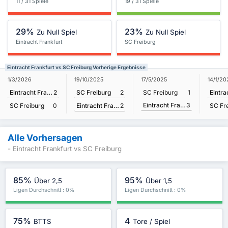
11 / 31 Spiele
19 / 31 Spiele
29%
23%
Zu Null Spiel
Zu Null Spiel
Eintracht Frankfurt
SC Freiburg
Eintracht Frankfurt vs SC Freiburg Vorherige Ergebnisse
19/10/2025
1/3/2026
17/5/2025
14/1/20
SC Freiburg
2
Eintracht Frankfurt
2
SC Freiburg
1
Eintracht Frankfurt
3
Eintracht Frankfurt
2
SC Freiburg
0
SC Fr
Alle Vorhersagen
- Eintracht Frankfurt vs SC Freiburg
85%
95%
Über 2,5
Über 1,5
Ligen Durchschnitt : 0%
Ligen Durchschnitt : 0%
75%
4
BTTS
Tore / Spiel