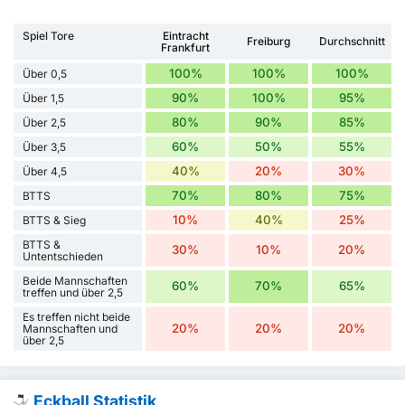
Spiel Tore
Eintracht
Freiburg
Durchschnitt
Frankfurt
100%
100%
100%
Über 0,5
90%
100%
95%
Über 1,5
80%
90%
85%
Über 2,5
60%
50%
55%
Über 3,5
40%
20%
30%
Über 4,5
70%
80%
75%
BTTS
10%
40%
25%
BTTS & Sieg
BTTS &
30%
10%
20%
Untentschieden
Beide Mannschaften
60%
70%
65%
treffen und über 2,5
Es treffen nicht beide
20%
20%
20%
Mannschaften und
über 2,5
Eckball Statistik