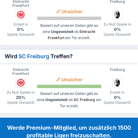
Eintracht
Freiburg
Frankfurt
Unsicher
Erzielt in
Zu Null Spiele in
Basiert auf unseren Daten gibt es
0%
0%
eine
Ungewisheit
ob
Eintracht
Spiele (Gesamt)
Spiele (Gesamt)
Frankfurt
ein Tor erzielt.
Wird
SC Freiburg
Treffen?
Eintracht
Freiburg
Frankfurt
Unsicher
Zu Null Spiele in
Erzielt in
Basiert auf unseren Daten gibt es
20%
0%
eine
Ungewisheit
ob
SC Freiburg
ein
Spiele (Gesamt)
Spiele (Gesamt)
Tor erzielt.
Werde Premium-Mitglied, um zusätzlich 1500
profitable Ligen freizuschalten.