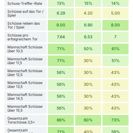
13%
15%
14%
Schuss-Treffer-Rate
Schüsse auf das Tor /
6.29
4.20
5.00
Spiel
Schüsse neben das
9.00
6.90
8.00
Tor / Spiel
Schüsse pro
7.64
6.53
7
erfolgreichem Tor
Mannschaft Schüsse
71%
50%
61%
über 10,5
Mannschaft Schüsse
71%
30%
51%
über 11,5
Mannschaft Schüsse
56%
30%
43%
über 12,5
Mannschaft Schüsse
56%
30%
43%
über 13,5
Mannschaft Schüsse
56%
30%
43%
über 14,5
Mannschaft Schüsse
56%
30%
43%
über 15,5
Gesamtzahl
86%
60%
73%
Torschüsse 3,5+
Gesamtzahl
71%
40%
56%