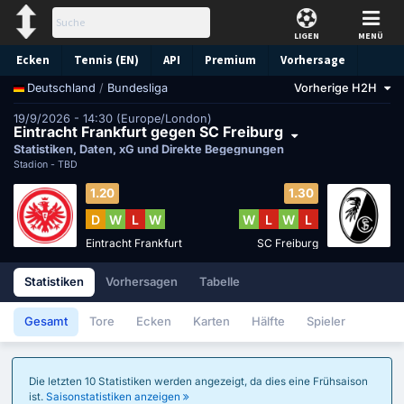
LIGEN
MENÜ
Ecken
Tennis (EN)
API
Premium
Vorhersage
/
Bundesliga
Vorherige H2H
Deutschland
19/9/2026 - 14:30 (Europe/London)
Eintracht Frankfurt gegen SC Freiburg
Statistiken, Daten, xG und Direkte Begegnungen
Stadion -
TBD
1.20
1.30
D
W
L
W
W
L
W
L
Eintracht Frankfurt
SC Freiburg
Statistiken
Vorhersagen
Tabelle
Gesamt
Tore
Ecken
Karten
Hälfte
Spieler
Die letzten 10 Statistiken werden angezeigt, da dies eine Frühsaison
ist.
Saisonstatistiken anzeigen