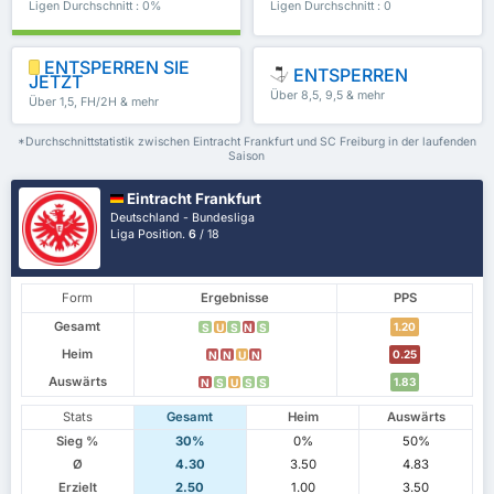
Ligen Durchschnitt : 0%
Ligen Durchschnitt : 0
ENTSPERREN SIE
ENTSPERREN
JETZT
Über 8,5, 9,5 & mehr
Über 1,5, FH/2H & mehr
*Durchschnittstatistik zwischen Eintracht Frankfurt und SC Freiburg in der laufenden
Saison
Eintracht Frankfurt
Deutschland - Bundesliga
Liga Position.
6
/ 18
Form
Ergebnisse
PPS
Gesamt
1.20
S
U
S
N
S
Heim
0.25
N
N
U
N
Auswärts
1.83
N
S
U
S
S
Stats
Gesamt
Heim
Auswärts
Sieg %
30%
0%
50%
Ø
4.30
3.50
4.83
Erzielt
2.50
1.00
3.50