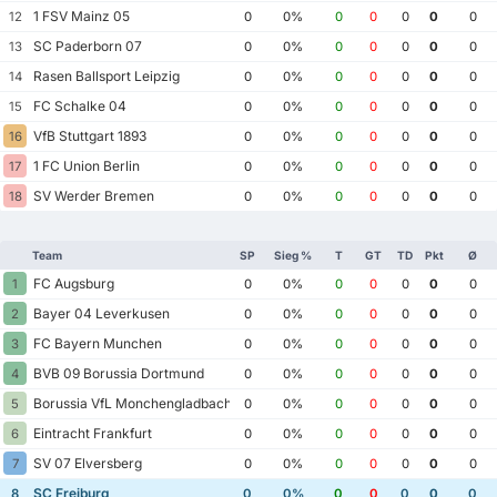
1 FSV Mainz 05
12
0
0%
0
0
0
0
0
SC Paderborn 07
13
0
0%
0
0
0
0
0
Rasen Ballsport Leipzig
14
0
0%
0
0
0
0
0
FC Schalke 04
15
0
0%
0
0
0
0
0
VfB Stuttgart 1893
16
0
0%
0
0
0
0
0
1 FC Union Berlin
17
0
0%
0
0
0
0
0
SV Werder Bremen
18
0
0%
0
0
0
0
0
Team
SP
Sieg %
T
GT
TD
Pkt
Ø
FC Augsburg
1
0
0%
0
0
0
0
0
Bayer 04 Leverkusen
2
0
0%
0
0
0
0
0
FC Bayern Munchen
3
0
0%
0
0
0
0
0
BVB 09 Borussia Dortmund
4
0
0%
0
0
0
0
0
Borussia VfL Monchengladbach
5
0
0%
0
0
0
0
0
Eintracht Frankfurt
6
0
0%
0
0
0
0
0
SV 07 Elversberg
7
0
0%
0
0
0
0
0
SC Freiburg
8
0
0%
0
0
0
0
0