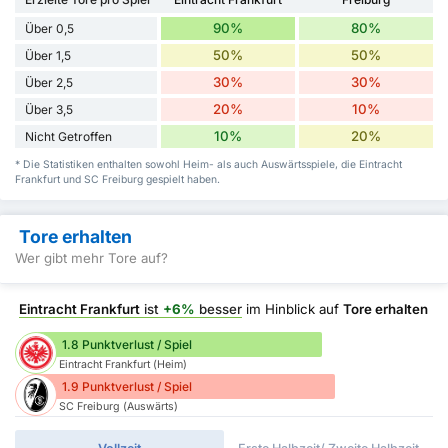
90%
80%
Über 0,5
50%
50%
Über 1,5
30%
30%
Über 2,5
20%
10%
Über 3,5
10%
20%
Nicht Getroffen
* Die Statistiken enthalten sowohl Heim- als auch Auswärtsspiele, die Eintracht
Frankfurt und SC Freiburg gespielt haben.
Tore erhalten
Wer gibt mehr Tore auf?
Eintracht Frankfurt
ist
+6%
besser
im Hinblick auf
Tore erhalten
1.8 Punktverlust / Spiel
Eintracht Frankfurt (Heim)
1.9 Punktverlust / Spiel
SC Freiburg (Auswärts)