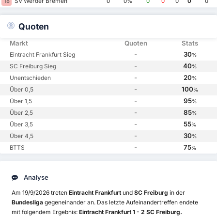
SV Werder Bremen
18
0
0%
0
0
0
0
0
Quoten
Markt
Quoten
Stats
-
30
Eintracht Frankfurt Sieg
%
-
40
SC Freiburg Sieg
%
-
20
Unentschieden
%
-
100
Über 0,5
%
-
95
Über 1,5
%
-
85
Über 2,5
%
-
55
Über 3,5
%
-
30
Über 4,5
%
-
75
BTTS
%
Analyse
Am 19/9/2026 treten
Eintracht Frankfurt
und
SC Freiburg
in der
Bundesliga
gegeneinander an. Das letzte Aufeinandertreffen endete
mit folgendem Ergebnis:
Eintracht Frankfurt 1 - 2 SC Freiburg.