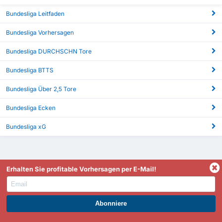
Bundesliga Leitfaden
Bundesliga Vorhersagen
Bundesliga DURCHSCHN Tore
Bundesliga BTTS
Bundesliga Über 2,5 Tore
Bundesliga Ecken
Bundesliga xG
Erhalten Sie profitable Vorhersagen per E-Mail!
FootyStats ist Ihre beste Quelle für Statistiken wie erzielte
WERDEN SIE PREMIUM UND PROFITIEREN SIE JETZT.
Tore, Über 2,5/Unter 2,5, Halbzeit/Vollzeit, dynamische In-