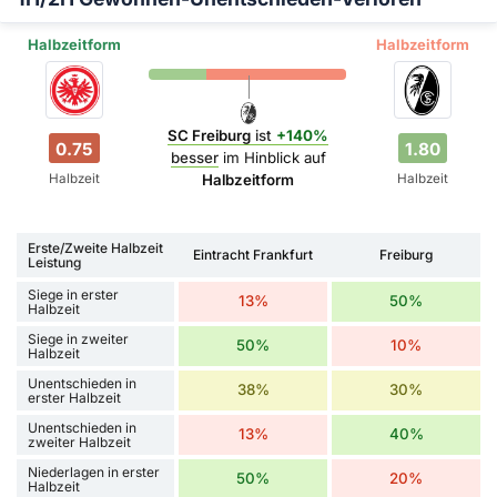
Halbzeitform
Halbzeitform
SC Freiburg
ist
+140%
0.75
1.80
besser
im Hinblick auf
Halbzeit
Halbzeit
Halbzeitform
Erste/Zweite Halbzeit
Eintracht Frankfurt
Freiburg
Leistung
Siege in erster
13%
50%
Halbzeit
Siege in zweiter
50%
10%
Halbzeit
Unentschieden in
38%
30%
erster Halbzeit
Unentschieden in
13%
40%
zweiter Halbzeit
Niederlagen in erster
50%
20%
Halbzeit