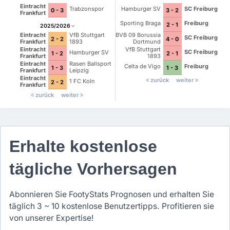
Eintracht
Trabzonspor
Hamburger SV
SC Freiburg
0 - 3
3 - 2
Frankfurt
Sporting Braga
Freiburg
2 - 1
2025/2026
BVB 09 Borussia
Eintracht
VfB Stuttgart
SC Freiburg
4 - 0
2 - 2
Dortmund
Frankfurt
1893
VfB Stuttgart
Eintracht
SC Freiburg
Hamburger SV
2 - 1
1 - 2
1893
Frankfurt
Eintracht
Rasen Ballsport
Celta de Vigo
Freiburg
1 - 3
1 - 3
Frankfurt
Leipzig
Eintracht
zurück
weiter
1 FC Koln
2 - 2
Frankfurt
zurück
weiter
Erhalte kostenlose
tägliche Vorhersagen
Abonnieren Sie FootyStats Prognosen und erhalten Sie
täglich 3 ~ 10 kostenlose Benutzertipps. Profitieren sie
von unserer Expertise!