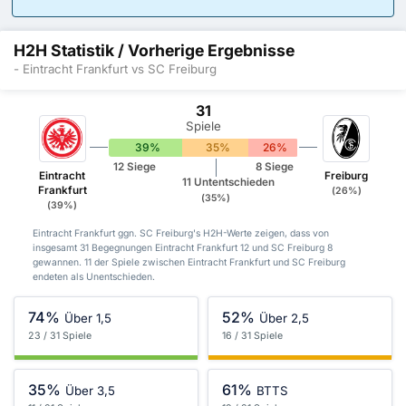
H2H Statistik / Vorherige Ergebnisse
- Eintracht Frankfurt vs SC Freiburg
31
Spiele
39%
35%
26%
12 Siege
8 Siege
Eintracht
Freiburg
11 Untentschieden
Frankfurt
(26%)
(35%)
(39%)
Eintracht Frankfurt ggn. SC Freiburg's H2H-Werte zeigen, dass von
insgesamt 31 Begegnungen Eintracht Frankfurt 12 und SC Freiburg 8
gewannen. 11 der Spiele zwischen Eintracht Frankfurt und SC Freiburg
endeten als Unentschieden.
74%
52%
Über 1,5
Über 2,5
23 / 31 Spiele
16 / 31 Spiele
35%
61%
Über 3,5
BTTS