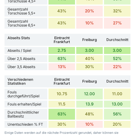
Torschüsse 4,5+
Gesamtzahl
43%
20%
32%
Torschüsse 5,5+
Gesamtzahl
43%
10%
27%
Torschüsse 6,5+
Abseits Stats
Eintracht
Freiburg
Durchschnitt
Frankfurt
2.75
3.00
3.00
Abseits / Spiel
63%
40%
52%
Über 2,5 Abseits
13%
30%
22%
Über 3,5 Abseits
Verschiedenen
Eintracht
Freiburg
Durchschnitt
Statistiken
Frankfurt
Fouls
10.75
12.00
11.00
durchgeführt/Spiel
11.5
13.9
13.00
Fouls erhalten/Spiel
Durchschnittlicher
63%
48%
56%
Ballbesitz
30%
10%
20%
Unentschieden % FT
Einige Daten werden auf die nächste Prozentzahl gerundet, daher können sie