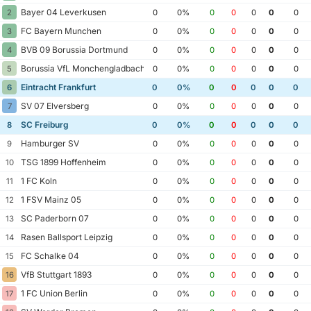
Bayer 04 Leverkusen
2
0
0%
0
0
0
0
0
FC Bayern Munchen
3
0
0%
0
0
0
0
0
BVB 09 Borussia Dortmund
4
0
0%
0
0
0
0
0
Borussia VfL Monchengladbach
5
0
0%
0
0
0
0
0
Eintracht Frankfurt
6
0
0%
0
0
0
0
0
SV 07 Elversberg
7
0
0%
0
0
0
0
0
SC Freiburg
8
0
0%
0
0
0
0
0
Hamburger SV
9
0
0%
0
0
0
0
0
TSG 1899 Hoffenheim
10
0
0%
0
0
0
0
0
1 FC Koln
11
0
0%
0
0
0
0
0
1 FSV Mainz 05
12
0
0%
0
0
0
0
0
SC Paderborn 07
13
0
0%
0
0
0
0
0
Rasen Ballsport Leipzig
14
0
0%
0
0
0
0
0
FC Schalke 04
15
0
0%
0
0
0
0
0
VfB Stuttgart 1893
16
0
0%
0
0
0
0
0
1 FC Union Berlin
17
0
0%
0
0
0
0
0