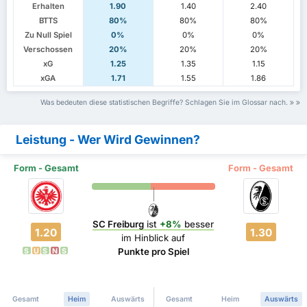
Erhalten
1.90
1.40
2.40
BTTS
80%
80%
80%
Zu Null Spiel
0%
0%
0%
Verschossen
20%
20%
20%
xG
1.25
1.35
1.15
xGA
1.71
1.55
1.86
Was bedeuten diese statistischen Begriffe? Schlagen Sie im Glossar nach.
Leistung - Wer Wird Gewinnen?
Form - Gesamt
Form - Gesamt
SC Freiburg
ist
+8%
besser
1.20
1.30
im Hinblick auf
Punkte pro Spiel
S
U
S
N
S
Gesamt
Heim
Auswärts
Gesamt
Heim
Auswärts