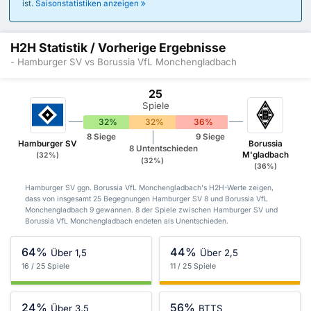
ist.
Saisonstatistiken anzeigen
H2H Statistik / Vorherige Ergebnisse
- Hamburger SV vs Borussia VfL Monchengladbach
25
Spiele
32%
32%
36%
8 Siege
9 Siege
Hamburger SV
Borussia
8 Untentschieden
M'gladbach
(32%)
(32%)
(36%)
Hamburger SV ggn. Borussia VfL Monchengladbach's H2H-Werte zeigen,
dass von insgesamt 25 Begegnungen Hamburger SV 8 und Borussia VfL
Monchengladbach 9 gewannen. 8 der Spiele zwischen Hamburger SV und
Borussia VfL Monchengladbach endeten als Unentschieden.
64%
44%
Über 1,5
Über 2,5
16 / 25 Spiele
11 / 25 Spiele
24%
56%
Über 3,5
BTTS