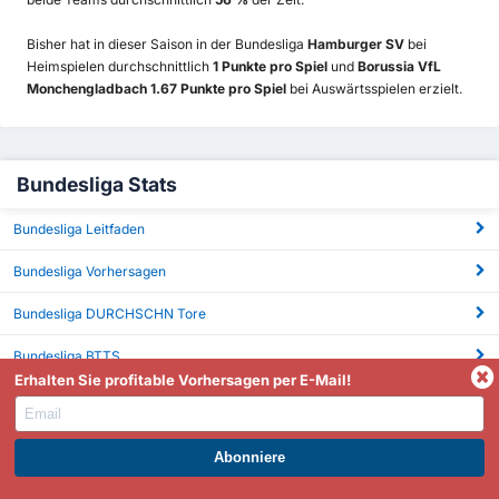
Bisher hat in dieser Saison in der Bundesliga
Hamburger SV
bei
Heimspielen durchschnittlich
1 Punkte pro Spiel
und
Borussia VfL
Monchengladbach 1.67 Punkte pro Spiel
bei Auswärtsspielen erzielt.
Bundesliga Stats
Bundesliga Leitfaden
Bundesliga Vorhersagen
Bundesliga DURCHSCHN Tore
Bundesliga BTTS
Erhalten Sie profitable Vorhersagen per E-Mail!
Bundesliga Über 2,5 Tore
Bundesliga Ecken
WERDEN SIE PREMIUM UND PROFITIEREN SIE JETZT.
Bundesliga xG