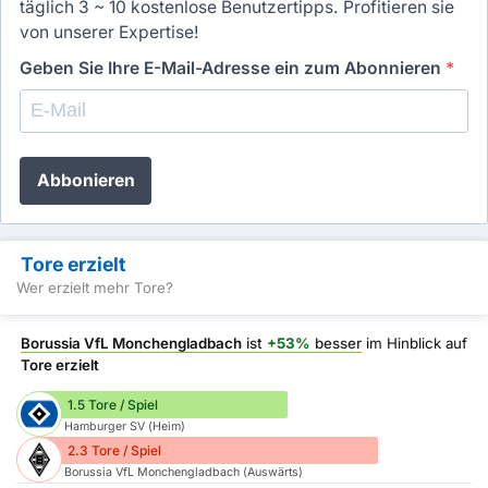
täglich 3 ~ 10 kostenlose Benutzertipps. Profitieren sie
von unserer Expertise!
Geben Sie Ihre E-Mail-Adresse ein zum Abonnieren
*
Abbonieren
Tore erzielt
Wer erzielt mehr Tore?
Borussia VfL Monchengladbach
ist
+53%
besser
im Hinblick auf
Tore erzielt
1.5 Tore / Spiel
Hamburger SV (Heim)
2.3 Tore / Spiel
Borussia VfL Monchengladbach (Auswärts)