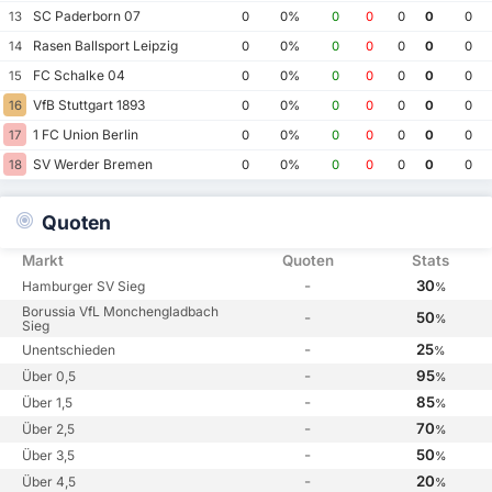
SC Paderborn 07
13
0
0%
0
0
0
0
0
Rasen Ballsport Leipzig
14
0
0%
0
0
0
0
0
FC Schalke 04
15
0
0%
0
0
0
0
0
VfB Stuttgart 1893
16
0
0%
0
0
0
0
0
1 FC Union Berlin
17
0
0%
0
0
0
0
0
SV Werder Bremen
18
0
0%
0
0
0
0
0
Quoten
Markt
Quoten
Stats
-
30
Hamburger SV Sieg
%
Borussia VfL Monchengladbach
-
50
%
Sieg
-
25
Unentschieden
%
-
95
Über 0,5
%
-
85
Über 1,5
%
-
70
Über 2,5
%
-
50
Über 3,5
%
-
20
Über 4,5
%