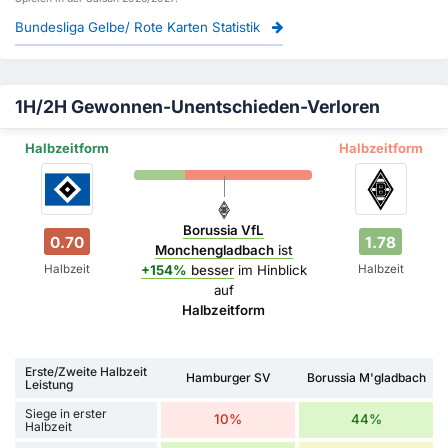
Bundesliga Gelbe/ Rote Karten Statistik
1H/2H Gewonnen-Unentschieden-Verloren
Halbzeitform
Halbzeitform
Borussia VfL
0.70
1.78
Monchengladbach
ist
Halbzeit
Halbzeit
+154%
besser
im Hinblick
auf
Halbzeitform
Erste/Zweite Halbzeit
Hamburger SV
Borussia M'gladbach
Leistung
Siege in erster
10%
44%
Halbzeit