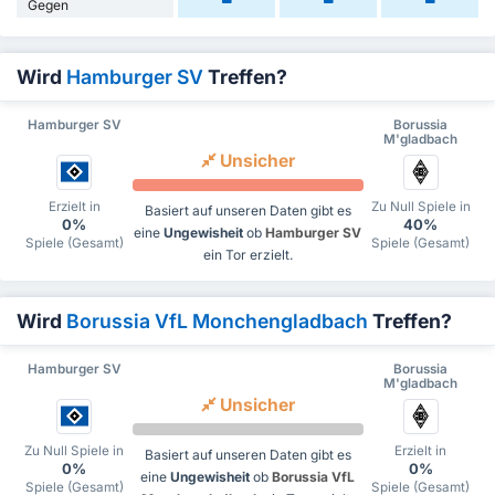
Gegen
Wird
Hamburger SV
Treffen?
Hamburger SV
Borussia
M'gladbach
Unsicher
Erzielt in
Zu Null Spiele in
Basiert auf unseren Daten gibt es
0%
40%
eine
Ungewisheit
ob
Hamburger SV
Spiele (Gesamt)
Spiele (Gesamt)
ein Tor erzielt.
Wird
Borussia VfL Monchengladbach
Treffen?
Hamburger SV
Borussia
M'gladbach
Unsicher
Zu Null Spiele in
Erzielt in
Basiert auf unseren Daten gibt es
0%
0%
eine
Ungewisheit
ob
Borussia VfL
Spiele (Gesamt)
Spiele (Gesamt)