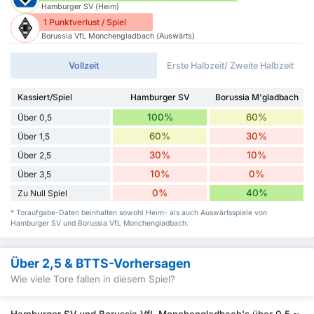
Hamburger SV (Heim)
1 Punktverlust / Spiel
Borussia VfL Monchengladbach (Auswärts)
Vollzeit
Erste Halbzeit/ Zweite Halbzeit
Kassiert/Spiel
Hamburger SV
Borussia M'gladbach
100%
60%
Über 0,5
60%
30%
Über 1,5
30%
10%
Über 2,5
10%
0%
Über 3,5
0%
40%
Zu Null Spiel
* Toraufgabe-Daten beinhalten sowohl Heim- als auch Auswärtsspiele von
Hamburger SV und Borussia VfL Monchengladbach.
Über 2,5 & BTTS-Vorhersagen
Wie viele Tore fallen in diesem Spiel?
Hamburger SV und Borussia VfL Monchengladbach's über 0,5 ~