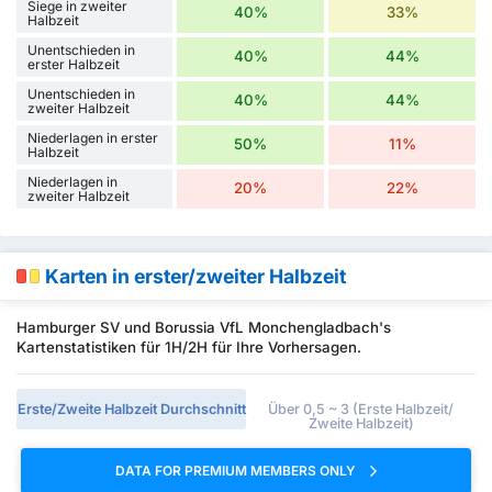
Siege in zweiter
40%
33%
Halbzeit
Unentschieden in
40%
44%
erster Halbzeit
Unentschieden in
40%
44%
zweiter Halbzeit
Niederlagen in erster
50%
11%
Halbzeit
Niederlagen in
20%
22%
zweiter Halbzeit
Karten in erster/zweiter Halbzeit
Hamburger SV und Borussia VfL Monchengladbach's
Kartenstatistiken für 1H/2H für Ihre Vorhersagen.
Erste/Zweite Halbzeit Durchschnitt
Über 0,5 ~ 3 (Erste Halbzeit/
Zweite Halbzeit)
DATA FOR PREMIUM MEMBERS ONLY