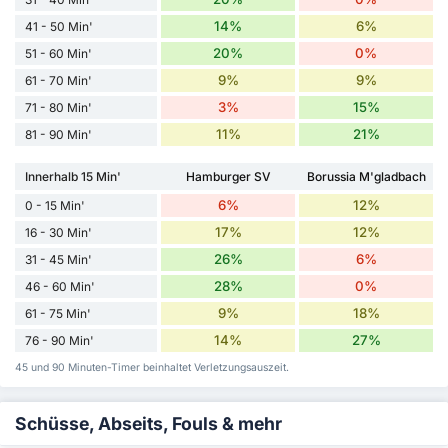
14%
6%
41 - 50 Min'
20%
0%
51 - 60 Min'
9%
9%
61 - 70 Min'
3%
15%
71 - 80 Min'
11%
21%
81 - 90 Min'
Innerhalb 15 Min'
Hamburger SV
Borussia M'gladbach
6%
12%
0 - 15 Min'
17%
12%
16 - 30 Min'
26%
6%
31 - 45 Min'
28%
0%
46 - 60 Min'
9%
18%
61 - 75 Min'
14%
27%
76 - 90 Min'
45 und 90 Minuten-Timer beinhaltet Verletzungsauszeit.
Schüsse, Abseits, Fouls & mehr