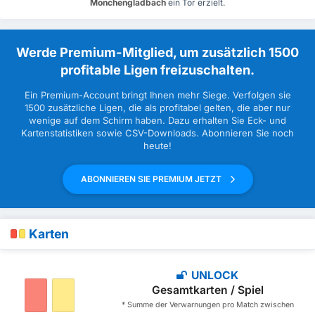
Monchengladbach
ein Tor erzielt.
Werde Premium-Mitglied, um zusätzlich 1500
profitable Ligen freizuschalten.
Ein Premium-Account bringt Ihnen mehr Siege. Verfolgen sie
1500 zusätzliche Ligen, die als profitabel gelten, die aber nur
wenige auf dem Schirm haben. Dazu erhalten Sie Eck- und
Kartenstatistiken sowie CSV-Downloads. Abonnieren Sie noch
heute!
ABONNIEREN SIE PREMIUM JETZT
Karten
UNLOCK
Gesamtkarten / Spiel
* Summe der Verwarnungen pro Match zwischen