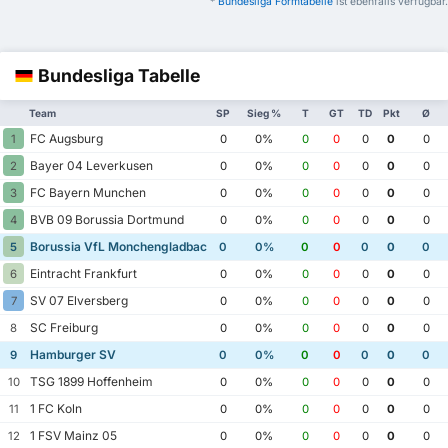
*
Bundesliga Formtabelle
ist ebenfalls verfügbar.
Bundesliga Tabelle
Team
SP
Sieg %
T
GT
TD
Pkt
Ø
FC Augsburg
1
0
0%
0
0
0
0
0
Bayer 04 Leverkusen
2
0
0%
0
0
0
0
0
FC Bayern Munchen
3
0
0%
0
0
0
0
0
BVB 09 Borussia Dortmund
4
0
0%
0
0
0
0
0
Borussia VfL Monchengladbach
5
0
0%
0
0
0
0
0
Eintracht Frankfurt
6
0
0%
0
0
0
0
0
SV 07 Elversberg
7
0
0%
0
0
0
0
0
SC Freiburg
8
0
0%
0
0
0
0
0
Hamburger SV
9
0
0%
0
0
0
0
0
TSG 1899 Hoffenheim
10
0
0%
0
0
0
0
0
1 FC Koln
11
0
0%
0
0
0
0
0
1 FSV Mainz 05
12
0
0%
0
0
0
0
0