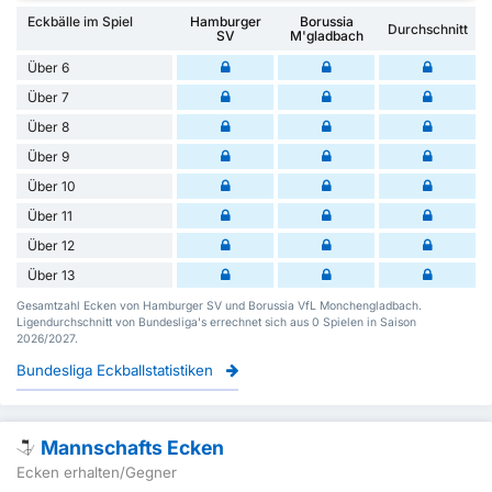
Eckbälle im Spiel
Hamburger
Borussia
Durchschnitt
SV
M'gladbach
Über 6
Über 7
Über 8
Über 9
Über 10
Über 11
Über 12
Über 13
Gesamtzahl Ecken von Hamburger SV und Borussia VfL Monchengladbach.
Ligendurchschnitt von Bundesliga's errechnet sich aus 0 Spielen in Saison
2026/2027.
Bundesliga Eckballstatistiken
Mannschafts Ecken
Ecken erhalten/Gegner