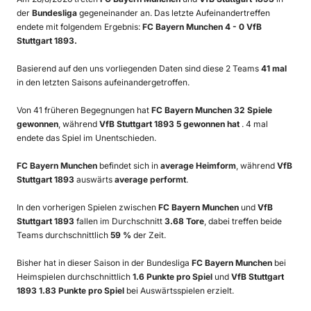
der
Bundesliga
gegeneinander an. Das letzte Aufeinandertreffen
endete mit folgendem Ergebnis:
FC Bayern Munchen 4 - 0 VfB
Stuttgart 1893.
Basierend auf den uns vorliegenden Daten sind diese 2 Teams
41 mal
in den letzten Saisons aufeinandergetroffen.
Von 41 früheren Begegnungen hat
FC Bayern Munchen 32 Spiele
gewonnen
, während
VfB Stuttgart 1893 5 gewonnen hat
. 4 mal
endete das Spiel im Unentschieden.
FC Bayern Munchen
befindet sich in
average Heimform
, während
VfB
Stuttgart 1893
auswärts
average performt
.
In den vorherigen Spielen zwischen
FC Bayern Munchen
und
VfB
Stuttgart 1893
fallen im Durchschnitt
3.68 Tore
, dabei treffen beide
Teams durchschnittlich
59 %
der Zeit.
Bisher hat in dieser Saison in der Bundesliga
FC Bayern Munchen
bei
Heimspielen durchschnittlich
1.6 Punkte pro Spiel
und
VfB Stuttgart
1893 1.83 Punkte pro Spiel
bei Auswärtsspielen erzielt.