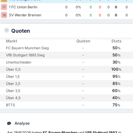
1 FC Union Berlin
17
0
0%
0
0
0
0
0
SV Werder Bremen
18
0
0%
0
0
0
0
0
Quoten
Markt
Quoten
Stats
-
50
FC Bayern Munchen Sieg
%
-
50
VfB Stuttgart 1893 Sieg
%
-
30
Unentschieden
%
-
100
Über 0,5
%
-
95
Über 1,5
%
-
85
Über 2,5
%
-
60
Über 3,5
%
-
40
Über 4,5
%
-
75
BTTS
%
Analyse
Am 28/8/2026 treten
FC Bayern Munchen
und
VfB Stuttgart 1893
in