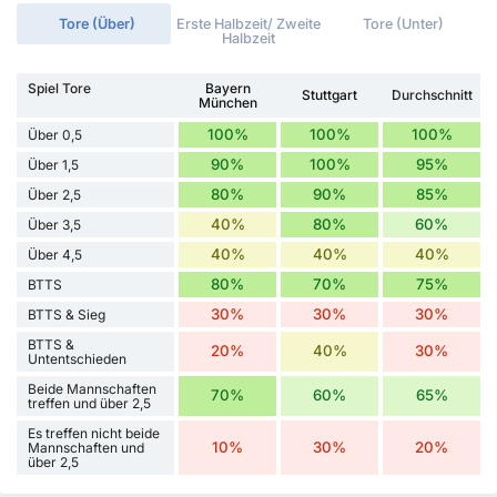
Tore (Über)
Erste Halbzeit/ Zweite
Tore (Unter)
Halbzeit
Spiel Tore
Bayern
Stuttgart
Durchschnitt
München
100%
100%
100%
Über 0,5
90%
100%
95%
Über 1,5
80%
90%
85%
Über 2,5
40%
80%
60%
Über 3,5
40%
40%
40%
Über 4,5
80%
70%
75%
BTTS
30%
30%
30%
BTTS & Sieg
BTTS &
20%
40%
30%
Untentschieden
Beide Mannschaften
70%
60%
65%
treffen und über 2,5
Es treffen nicht beide
10%
30%
20%
Mannschaften und
über 2,5