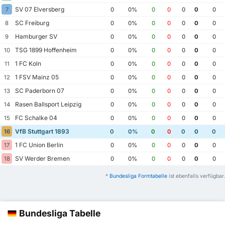
SV 07 Elversberg
7
0
0%
0
0
0
0
0
SC Freiburg
8
0
0%
0
0
0
0
0
Hamburger SV
9
0
0%
0
0
0
0
0
TSG 1899 Hoffenheim
10
0
0%
0
0
0
0
0
1 FC Koln
11
0
0%
0
0
0
0
0
1 FSV Mainz 05
12
0
0%
0
0
0
0
0
SC Paderborn 07
13
0
0%
0
0
0
0
0
Rasen Ballsport Leipzig
14
0
0%
0
0
0
0
0
FC Schalke 04
15
0
0%
0
0
0
0
0
VfB Stuttgart 1893
16
0
0%
0
0
0
0
0
1 FC Union Berlin
17
0
0%
0
0
0
0
0
SV Werder Bremen
18
0
0%
0
0
0
0
0
*
Bundesliga Formtabelle
ist ebenfalls verfügbar.
Bundesliga Tabelle