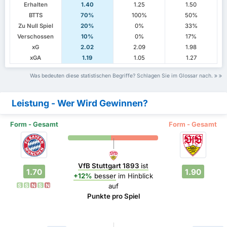
Erhalten
1.40
1.25
1.50
BTTS
70%
100%
50%
Zu Null Spiel
20%
0%
33%
Verschossen
10%
0%
17%
xG
2.02
2.09
1.98
xGA
1.19
1.05
1.27
Was bedeuten diese statistischen Begriffe? Schlagen Sie im Glossar nach.
Leistung - Wer Wird Gewinnen?
Form - Gesamt
Form - Gesamt
VfB Stuttgart 1893
ist
1.70
1.90
+12%
besser
im Hinblick
auf
S
S
N
S
N
Punkte pro Spiel