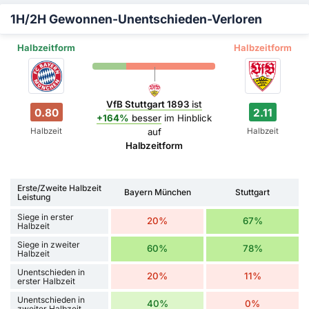
1H/2H Gewonnen-Unentschieden-Verloren
Halbzeitform
Halbzeitform
VfB Stuttgart 1893
ist
0.80
2.11
+164%
besser
im Hinblick
Halbzeit
Halbzeit
auf
Halbzeitform
Erste/Zweite Halbzeit
Bayern München
Stuttgart
Leistung
Siege in erster
20%
67%
Halbzeit
Siege in zweiter
60%
78%
Halbzeit
Unentschieden in
20%
11%
erster Halbzeit
Unentschieden in
40%
0%
zweiter Halbzeit