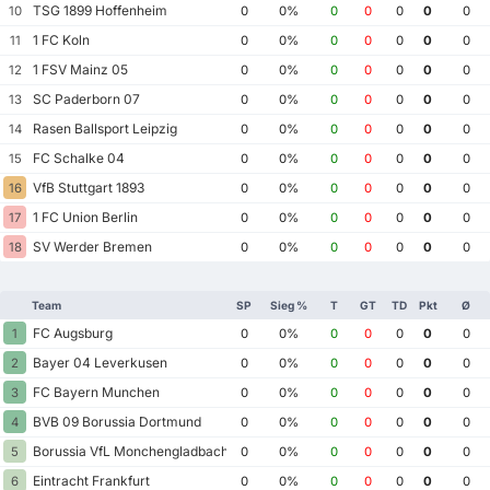
TSG 1899 Hoffenheim
10
0
0%
0
0
0
0
0
1 FC Koln
11
0
0%
0
0
0
0
0
1 FSV Mainz 05
12
0
0%
0
0
0
0
0
SC Paderborn 07
13
0
0%
0
0
0
0
0
Rasen Ballsport Leipzig
14
0
0%
0
0
0
0
0
FC Schalke 04
15
0
0%
0
0
0
0
0
VfB Stuttgart 1893
16
0
0%
0
0
0
0
0
1 FC Union Berlin
17
0
0%
0
0
0
0
0
SV Werder Bremen
18
0
0%
0
0
0
0
0
Team
SP
Sieg %
T
GT
TD
Pkt
Ø
FC Augsburg
1
0
0%
0
0
0
0
0
Bayer 04 Leverkusen
2
0
0%
0
0
0
0
0
FC Bayern Munchen
3
0
0%
0
0
0
0
0
BVB 09 Borussia Dortmund
4
0
0%
0
0
0
0
0
Borussia VfL Monchengladbach
5
0
0%
0
0
0
0
0
Eintracht Frankfurt
6
0
0%
0
0
0
0
0