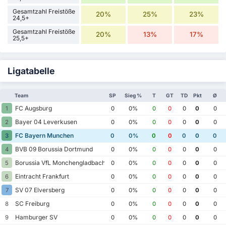
Gesamtzahl Freistöße
20%
25%
23%
24,5+
Gesamtzahl Freistöße
20%
13%
17%
25,5+
Ligatabelle
Team
SP
Sieg %
T
GT
TD
Pkt
Ø
FC Augsburg
1
0
0%
0
0
0
0
0
Bayer 04 Leverkusen
2
0
0%
0
0
0
0
0
FC Bayern Munchen
3
0
0%
0
0
0
0
0
BVB 09 Borussia Dortmund
4
0
0%
0
0
0
0
0
Borussia VfL Monchengladbach
5
0
0%
0
0
0
0
0
Eintracht Frankfurt
6
0
0%
0
0
0
0
0
SV 07 Elversberg
7
0
0%
0
0
0
0
0
SC Freiburg
8
0
0%
0
0
0
0
0
Hamburger SV
9
0
0%
0
0
0
0
0