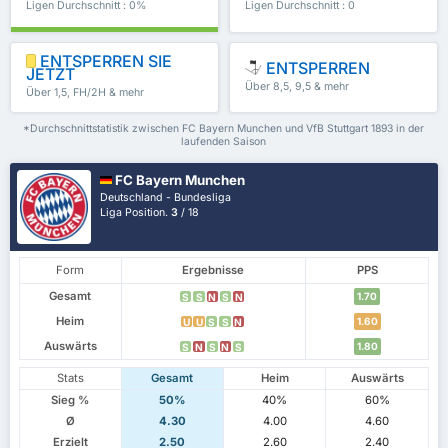
Ligen Durchschnitt : 0%
Ligen Durchschnitt : 0
ENTSPERREN SIE
ENTSPERREN
JETZT
Über 8,5, 9,5 & mehr
Über 1,5, FH/2H & mehr
*Durchschnittstatistik zwischen FC Bayern Munchen und VfB Stuttgart 1893 in der
laufenden Saison
FC Bayern Munchen
Deutschland - Bundesliga
Liga Position.
3
/ 18
Form
Ergebnisse
PPS
Gesamt
1.70
S
S
N
S
N
Heim
1.60
U
U
S
S
N
Auswärts
1.80
S
N
S
N
S
Stats
Gesamt
Heim
Auswärts
Sieg %
50%
40%
60%
Ø
4.30
4.00
4.60
Erzielt
2.50
2.60
2.40