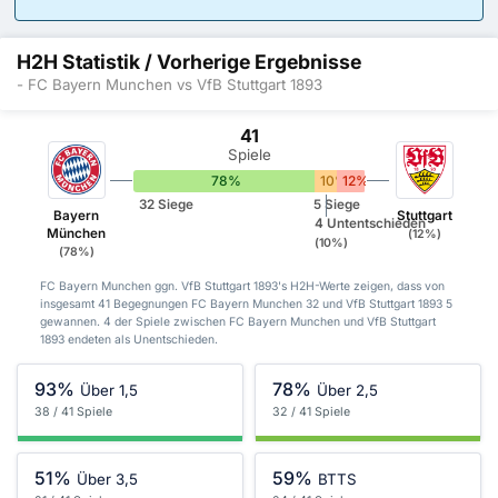
H2H Statistik / Vorherige Ergebnisse
- FC Bayern Munchen vs VfB Stuttgart 1893
41
Spiele
78%
10%
12%
32 Siege
5 Siege
Bayern
Stuttgart
4 Untentschieden
München
(12%)
(10%)
(78%)
FC Bayern Munchen ggn. VfB Stuttgart 1893's H2H-Werte zeigen, dass von
insgesamt 41 Begegnungen FC Bayern Munchen 32 und VfB Stuttgart 1893 5
gewannen. 4 der Spiele zwischen FC Bayern Munchen und VfB Stuttgart
1893 endeten als Unentschieden.
93%
78%
Über 1,5
Über 2,5
38 / 41 Spiele
32 / 41 Spiele
51%
59%
Über 3,5
BTTS