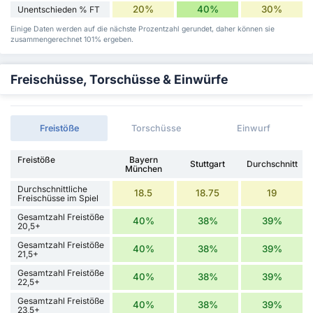
20%
40%
30%
Unentschieden % FT
Einige Daten werden auf die nächste Prozentzahl gerundet, daher können sie
zusammengerechnet 101% ergeben.
Freischüsse, Torschüsse & Einwürfe
Freistöße
Torschüsse
Einwurf
Freistöße
Bayern
Stuttgart
Durchschnitt
München
Durchschnittliche
18.5
18.75
19
Freischüsse im Spiel
Gesamtzahl Freistöße
40%
38%
39%
20,5+
Gesamtzahl Freistöße
40%
38%
39%
21,5+
Gesamtzahl Freistöße
40%
38%
39%
22,5+
Gesamtzahl Freistöße
40%
38%
39%
23,5+