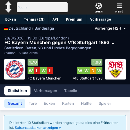
LIGEN
MENÜ
Ecken
Tennis (EN)
API
Premium
Vorhersage
/
Bundesliga
Vorherige H2H
Deutschland
28/8/2026 - 19:30 (Europe/London)
FC Bayern Munchen gegen VfB Stuttgart 1893
Statistiken, Daten, xG und Direkte Begegnungen
Stadion -
Allianz Arena
1.70
1.90
W
L
W
L
W
W
D
W
FC Bayern Munchen
VfB Stuttgart 1893
Statistiken
Vorhersagen
Tabelle
Gesamt
Tore
Ecken
Karten
Hälfte
Spieler
Die letzten 10 Statistiken werden angezeigt, da dies eine Frühsaison
ist.
Saisonstatistiken anzeigen