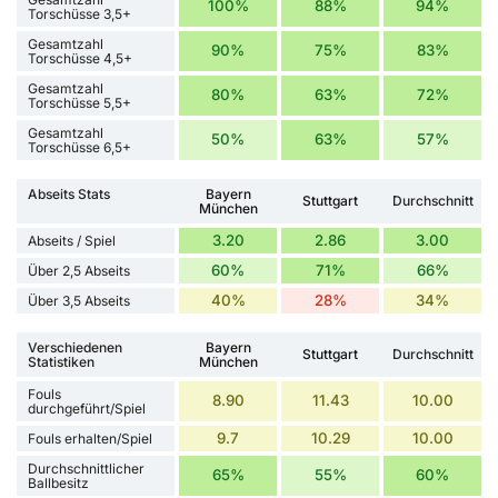
100%
88%
94%
Torschüsse 3,5+
Gesamtzahl
90%
75%
83%
Torschüsse 4,5+
Gesamtzahl
80%
63%
72%
Torschüsse 5,5+
Gesamtzahl
50%
63%
57%
Torschüsse 6,5+
Abseits Stats
Bayern
Stuttgart
Durchschnitt
München
3.20
2.86
3.00
Abseits / Spiel
60%
71%
66%
Über 2,5 Abseits
40%
28%
34%
Über 3,5 Abseits
Verschiedenen
Bayern
Stuttgart
Durchschnitt
Statistiken
München
Fouls
8.90
11.43
10.00
durchgeführt/Spiel
9.7
10.29
10.00
Fouls erhalten/Spiel
Durchschnittlicher
65%
55%
60%
Ballbesitz