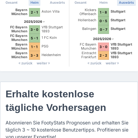
Gesamt
Heim
Auswärts
Gesamt
Heim
Auswärts
Bayern
Kickers
Aston Villa
Stuttgart
2 - 1
1 - 8
München
Offenbach
Hollenbach
Stuttgart
0 - 5
2025/2026
FC Bayern
VfB Stuttgart
Balingen
Stuttgart
0 - 7
3 - 0
Munchen
1893
FC Bayern
1 FC Koln
5 - 1
2025/2026
Munchen
Bayern
FC Bayern
VfB Stuttgart
PSG
1 - 1
3 - 0
München
Munchen
1893
Bayern
Eintracht
VfB Stuttgart
Heidenheim
3 - 3
2 - 2
München
Frankfurt
1893
zurück
weiter
zurück
weiter
Erhalte kostenlose
tägliche Vorhersagen
Abonnieren Sie FootyStats Prognosen und erhalten Sie
täglich 3 ~ 10 kostenlose Benutzertipps. Profitieren sie
von unserer Expertise!