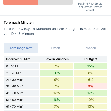
Hat in 5 / 10 Spiele
den ersten Treffer
erzielt
Tore nach Minuten
Tore von FC Bayern Munchen und VfB Stuttgart 1893 bei Spielzeit
von 10 - 15 Minuten
Tore insgesamt
Erzielt
Erhalten
Innerhalb 10 Min'
Bayern München
Stuttgart
7%
15%
0 - 10 Min'
14%
8%
11 - 20 Min'
9%
6%
21 - 30 Min'
7%
0%
31 - 40 Min'
12%
17%
41 - 50 Min'
16%
10%
51 - 60 Min'
7%
13%
61 - 70 Min'