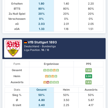
Erhalten
1.80
1.40
2.20
BTTS
80%
80%
80%
Zu Null Spiel
20%
20%
20%
Verschossen
0%
0%
0%
xG
2.03
2.01
2.05
xGA
1.33
1.16
1.51
VfB Stuttgart 1893
Deutschland - Bundesliga
Liga Position.
16
/ 18
Form
Ergebnisse
PPS
Gesamt
1.90
S
S
S
U
S
Heim
2.00
U
S
U
S
Auswärts
1.83
U
N
S
S
S
Stats
Gesamt
Heim
Auswärts
Sieg %
50%
50%
50%
Ø
4.80
3.50
5.67
Erzielt
3.40
2.25
4.17