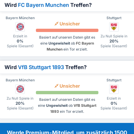
Wird
FC Bayern Munchen
Treffen?
Bayern München
Stuttgart
Unsicher
Erzielt in
Zu Null Spiele in
Basiert auf unseren Daten gibt es
0%
20%
eine
Ungewisheit
ob
FC Bayern
Spiele (Gesamt)
Spiele (Gesamt)
Munchen
ein Tor erzielt.
Wird
VfB Stuttgart 1893
Treffen?
Bayern München
Stuttgart
Unsicher
Zu Null Spiele in
Erzielt in
Basiert auf unseren Daten gibt es
20%
0%
eine
Ungewisheit
ob
VfB Stuttgart
Spiele (Gesamt)
Spiele (Gesamt)
1893
ein Tor erzielt.
Werde Premium-Mitglied, um zusätzlich 1500