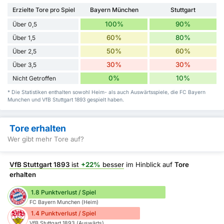
Erzielte Tore pro Spiel
Bayern München
Stuttgart
100%
90%
Über 0,5
60%
80%
Über 1,5
50%
60%
Über 2,5
30%
30%
Über 3,5
0%
10%
Nicht Getroffen
* Die Statistiken enthalten sowohl Heim- als auch Auswärtsspiele, die FC Bayern
Munchen und VfB Stuttgart 1893 gespielt haben.
Tore erhalten
Wer gibt mehr Tore auf?
VfB Stuttgart 1893
ist
+22%
besser
im Hinblick auf
Tore
erhalten
1.8 Punktverlust / Spiel
FC Bayern Munchen (Heim)
1.4 Punktverlust / Spiel
VfB Stuttgart 1893 (Auswärts)