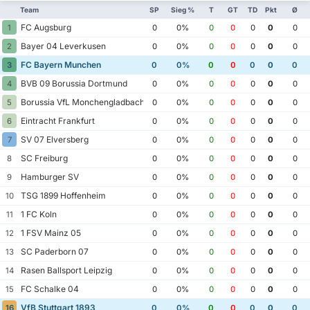
Team
SP
Sieg %
T
GT
TD
Pkt
Ø
FC Augsburg
1
0
0%
0
0
0
0
0
Bayer 04 Leverkusen
2
0
0%
0
0
0
0
0
FC Bayern Munchen
3
0
0%
0
0
0
0
0
BVB 09 Borussia Dortmund
4
0
0%
0
0
0
0
0
Borussia VfL Monchengladbach
5
0
0%
0
0
0
0
0
Eintracht Frankfurt
6
0
0%
0
0
0
0
0
SV 07 Elversberg
7
0
0%
0
0
0
0
0
SC Freiburg
8
0
0%
0
0
0
0
0
Hamburger SV
9
0
0%
0
0
0
0
0
TSG 1899 Hoffenheim
10
0
0%
0
0
0
0
0
1 FC Koln
11
0
0%
0
0
0
0
0
1 FSV Mainz 05
12
0
0%
0
0
0
0
0
SC Paderborn 07
13
0
0%
0
0
0
0
0
Rasen Ballsport Leipzig
14
0
0%
0
0
0
0
0
FC Schalke 04
15
0
0%
0
0
0
0
0
VfB Stuttgart 1893
16
0
0%
0
0
0
0
0