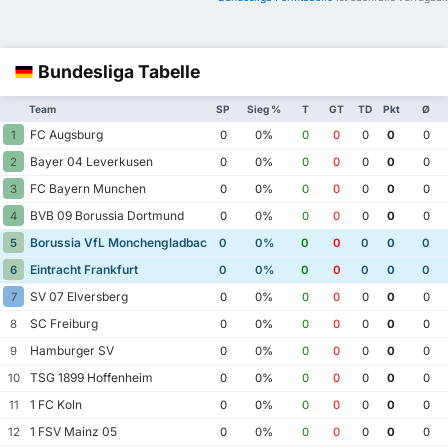
Bundesliga Tabelle
Team
SP
Sieg %
T
GT
TD
Pkt
Ø
FC Augsburg
1
0
0%
0
0
0
0
0
Bayer 04 Leverkusen
2
0
0%
0
0
0
0
0
FC Bayern Munchen
3
0
0%
0
0
0
0
0
BVB 09 Borussia Dortmund
4
0
0%
0
0
0
0
0
Borussia VfL Monchengladbach
5
0
0%
0
0
0
0
0
Eintracht Frankfurt
6
0
0%
0
0
0
0
0
SV 07 Elversberg
7
0
0%
0
0
0
0
0
SC Freiburg
8
0
0%
0
0
0
0
0
Hamburger SV
9
0
0%
0
0
0
0
0
TSG 1899 Hoffenheim
10
0
0%
0
0
0
0
0
1 FC Koln
11
0
0%
0
0
0
0
0
1 FSV Mainz 05
12
0
0%
0
0
0
0
0