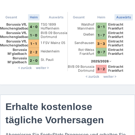
Gesamt
Heim
Auswärts
Gesamt
Heim
Auswärts
Borussia VfL
TSG 1899
Waldhof
Eintracht
4 - 0
0 - 1
Monchengladbach
Hoffenheim
Mannheim
Frankfurt
Borussia VfL
BVB 09 Borussia
Eintracht
Gießen
1 - 0
1 - 7
Monchengladbach
Dortmund
Frankfurt
Borussia VfL
Eintracht
1 FSV Mainz 05
Sandhausen
1 - 1
3 - 3
Monchengladbach
Frankfurt
Borussia
Rot-Weiss
Eintracht
Heidenheim
2 - 2
0 - 7
M'gladbach
Frankfurt
Frankfurt
Borussia
St. Pauli
2 - 0
2025/2026
M'gladbach
BVB 09 Borussia
Eintracht
zurück
weiter
3 - 2
Dortmund
Frankfurt
zurück
weiter
Erhalte kostenlose
tägliche Vorhersagen
Abonnieren Sie FootyStats Prognosen und erhalten Sie