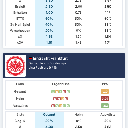
Ø
3.30
2.75
3.67
Erzielt
2.30
2.00
2.50
Erhalten
1.00
0.75
1.17
BTTS
50%
50%
50%
Zu Null Spiel
40%
50%
33%
Verschossen
20%
0%
33%
xG
1.63
1.37
1.84
xGA
1.61
1.45
1.74
Eintracht Frankfurt
Deutschland - Bundesliga
Liga Position.
6
/ 18
Form
Ergebnisse
PPS
Gesamt
1.20
S
U
S
N
S
Heim
0.25
N
N
U
N
Auswärts
1.83
N
S
U
S
S
Stats
Gesamt
Heim
Auswärts
Sieg %
30%
0%
50%
Ø
4.30
3.50
4.83