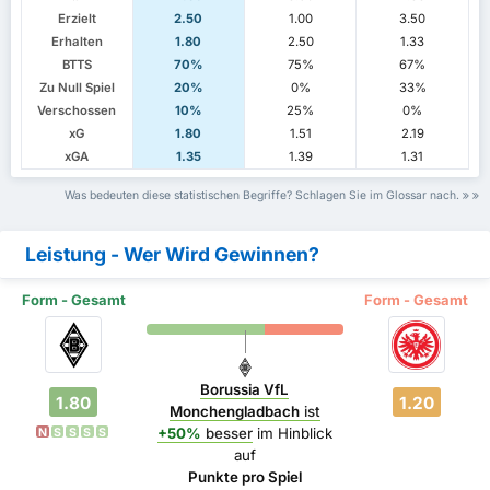
Erzielt
2.50
1.00
3.50
Erhalten
1.80
2.50
1.33
BTTS
70%
75%
67%
Zu Null Spiel
20%
0%
33%
Verschossen
10%
25%
0%
xG
1.80
1.51
2.19
xGA
1.35
1.39
1.31
Was bedeuten diese statistischen Begriffe? Schlagen Sie im Glossar nach.
Leistung - Wer Wird Gewinnen?
Form - Gesamt
Form - Gesamt
Borussia VfL
1.80
1.20
Monchengladbach
ist
+50%
besser
im Hinblick
N
S
S
S
S
auf
Punkte pro Spiel