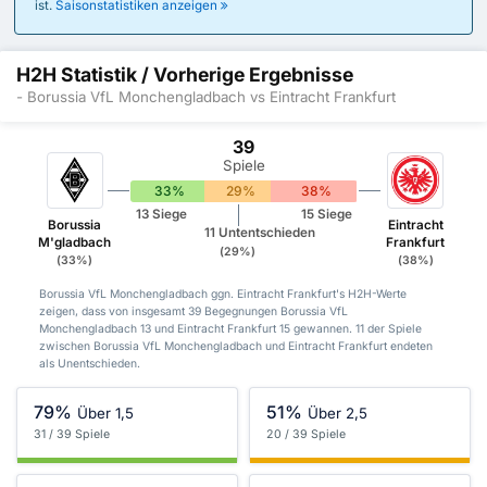
ist.
Saisonstatistiken anzeigen
H2H Statistik / Vorherige Ergebnisse
- Borussia VfL Monchengladbach vs Eintracht Frankfurt
39
Spiele
33%
29%
38%
13 Siege
15 Siege
Borussia
Eintracht
11 Untentschieden
M'gladbach
Frankfurt
(29%)
(33%)
(38%)
Borussia VfL Monchengladbach ggn. Eintracht Frankfurt's H2H-Werte
zeigen, dass von insgesamt 39 Begegnungen Borussia VfL
Monchengladbach 13 und Eintracht Frankfurt 15 gewannen. 11 der Spiele
zwischen Borussia VfL Monchengladbach und Eintracht Frankfurt endeten
als Unentschieden.
79%
51%
Über 1,5
Über 2,5
31 / 39 Spiele
20 / 39 Spiele