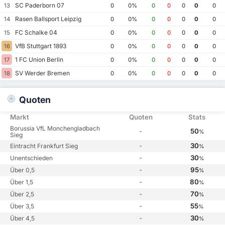
SC Paderborn 07
13
0
0%
0
0
0
0
0
Rasen Ballsport Leipzig
14
0
0%
0
0
0
0
0
FC Schalke 04
15
0
0%
0
0
0
0
0
VfB Stuttgart 1893
16
0
0%
0
0
0
0
0
1 FC Union Berlin
17
0
0%
0
0
0
0
0
SV Werder Bremen
18
0
0%
0
0
0
0
0
Quoten
Markt
Quoten
Stats
Borussia VfL Monchengladbach
-
50
%
Sieg
-
30
Eintracht Frankfurt Sieg
%
-
30
Unentschieden
%
-
95
Über 0,5
%
-
80
Über 1,5
%
-
70
Über 2,5
%
-
55
Über 3,5
%
-
30
Über 4,5
%