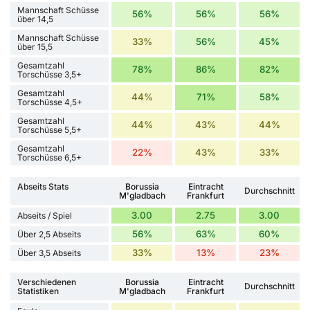
Mannschaft Schüsse
56%
56%
56%
über 14,5
Mannschaft Schüsse
33%
56%
45%
über 15,5
Gesamtzahl
78%
86%
82%
Torschüsse 3,5+
Gesamtzahl
44%
71%
58%
Torschüsse 4,5+
Gesamtzahl
44%
43%
44%
Torschüsse 5,5+
Gesamtzahl
22%
43%
33%
Torschüsse 6,5+
Abseits Stats
Borussia
Eintracht
Durchschnitt
M'gladbach
Frankfurt
3.00
2.75
3.00
Abseits / Spiel
56%
63%
60%
Über 2,5 Abseits
33%
13%
23%
Über 3,5 Abseits
Verschiedenen
Borussia
Eintracht
Durchschnitt
Statistiken
M'gladbach
Frankfurt