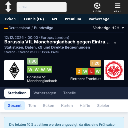
LIGEN
MENÜ
Ecken
Tennis (EN)
API
Premium
Vorhersage
/
Bundesliga
Vorherige H2H
Deutschland
12/12/2026 - 00:00 (Europe/London)
Borussia VfL Monchengladbach gegen Eintracht Frankfurt
Statistiken, Daten, xG und Direkte Begegnungen
Stadion -
Stadion im BORUSSIA-PARK
1.80
1.20
W
W
W
W
D
W
L
W
Borussia VfL
Eintracht Frankfurt
Monchengladbach
Statistiken
Vorhersagen
Tabelle
Gesamt
Tore
Ecken
Karten
Hälfte
Spieler
Die letzten 10 Statistiken werden angezeigt, da dies eine Frühsaison