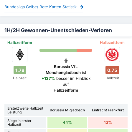
Bundesliga Gelbe/ Rote Karten Statistik
1H/2H Gewonnen-Unentschieden-Verloren
Halbzeitform
Halbzeitform
Borussia VfL
1.78
0.75
Monchengladbach
ist
Halbzeit
Halbzeit
+137%
besser
im Hinblick
auf
Halbzeitform
Erste/Zweite Halbzeit
Borussia M'gladbach
Eintracht Frankfurt
Leistung
Siege in erster
44%
13%
Halbzeit