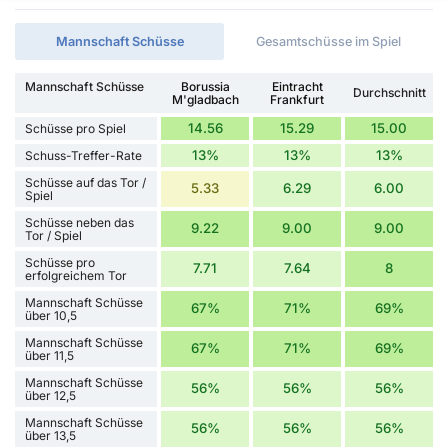
Mannschaft Schüsse
Gesamtschüsse im Spiel
Mannschaft Schüsse
Borussia
Eintracht
Durchschnitt
M'gladbach
Frankfurt
14.56
15.29
15.00
Schüsse pro Spiel
13%
13%
13%
Schuss-Treffer-Rate
Schüsse auf das Tor /
5.33
6.29
6.00
Spiel
Schüsse neben das
9.22
9.00
9.00
Tor / Spiel
Schüsse pro
7.71
7.64
8
erfolgreichem Tor
Mannschaft Schüsse
67%
71%
69%
über 10,5
Mannschaft Schüsse
67%
71%
69%
über 11,5
Mannschaft Schüsse
56%
56%
56%
über 12,5
Mannschaft Schüsse
56%
56%
56%
über 13,5