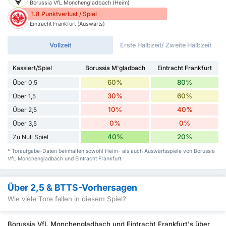
Borussia VfL Monchengladbach (Heim)
1.8 Punktverlust / Spiel
Eintracht Frankfurt (Auswärts)
Vollzeit
Erste Halbzeit/ Zweite Halbzeit
Kassiert/Spiel
Borussia M'gladbach
Eintracht Frankfurt
60%
80%
Über 0,5
30%
60%
Über 1,5
10%
40%
Über 2,5
0%
0%
Über 3,5
40%
20%
Zu Null Spiel
* Toraufgabe-Daten beinhalten sowohl Heim- als auch Auswärtsspiele von Borussia
VfL Monchengladbach und Eintracht Frankfurt.
Über 2,5 & BTTS-Vorhersagen
Wie viele Tore fallen in diesem Spiel?
Borussia VfL Monchengladbach und Eintracht Frankfurt's über