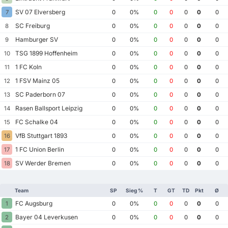
SV 07 Elversberg
7
0
0%
0
0
0
0
0
SC Freiburg
8
0
0%
0
0
0
0
0
Hamburger SV
9
0
0%
0
0
0
0
0
TSG 1899 Hoffenheim
10
0
0%
0
0
0
0
0
1 FC Koln
11
0
0%
0
0
0
0
0
1 FSV Mainz 05
12
0
0%
0
0
0
0
0
SC Paderborn 07
13
0
0%
0
0
0
0
0
Rasen Ballsport Leipzig
14
0
0%
0
0
0
0
0
FC Schalke 04
15
0
0%
0
0
0
0
0
VfB Stuttgart 1893
16
0
0%
0
0
0
0
0
1 FC Union Berlin
17
0
0%
0
0
0
0
0
SV Werder Bremen
18
0
0%
0
0
0
0
0
Team
SP
Sieg %
T
GT
TD
Pkt
Ø
FC Augsburg
1
0
0%
0
0
0
0
0
Bayer 04 Leverkusen
2
0
0%
0
0
0
0
0