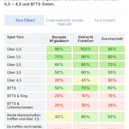
0,5 ~ 4,5 und BTTS-Daten.
Tore (Über)
Erste Halbzeit/ Zweite
Tore (Unter)
Halbzeit
Spiel Tore
Borussia
Eintracht
Durchschnitt
M'gladbach
Frankfurt
90%
100%
95%
Über 0,5
70%
90%
80%
Über 1,5
60%
80%
70%
Über 2,5
50%
60%
55%
Über 3,5
20%
40%
30%
Über 4,5
50%
70%
60%
BTTS
20%
10%
15%
BTTS & Sieg
BTTS &
20%
30%
25%
Untentschieden
Beide Mannschaften
40%
60%
50%
treffen und über 2,5
Es treffen nicht beide