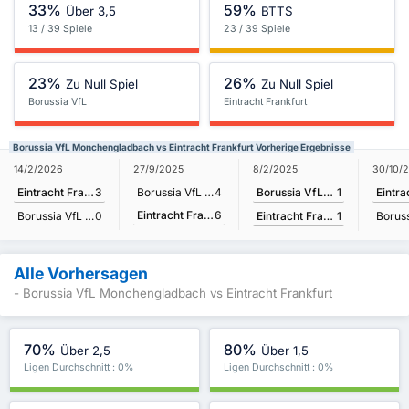
33%
59%
Über 3,5
BTTS
13 / 39 Spiele
23 / 39 Spiele
23%
26%
Zu Null Spiel
Zu Null Spiel
Borussia VfL
Eintracht Frankfurt
Monchengladbach
Borussia VfL Monchengladbach vs Eintracht Frankfurt Vorherige Ergebnisse
8/2/2025
14/2/2026
27/9/2025
30/10/
Borussia VfL Monchengladbach
1
Eintracht Frankfurt
3
Borussia VfL Monchengladbach
4
Eintracht Frankfurt
6
Eintracht Frankfurt
1
Borussia VfL Monchengladbach
0
Alle Vorhersagen
- Borussia VfL Monchengladbach vs Eintracht Frankfurt
70%
80%
Über 2,5
Über 1,5
Ligen Durchschnitt : 0%
Ligen Durchschnitt : 0%