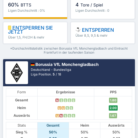
60%
4
BTTS
Tore / Spiel
Ligen Durchschnitt : 0%
Ligen Durchschnitt : 0
ENTSPERREN SIE
ENTSPERREN
JETZT
Über 8,5, 9,5 & mehr
Über 1,5, FH/2H & mehr
*Durchschnittstatistik zwischen Borussia VfL Monchengladbach und Eintracht
Frankfurt in der laufenden Saison
Borussia VfL Monchengladbach
Deutschland - Bundesliga
Liga Position.
5
/ 18
Form
Ergebnisse
PPS
Gesamt
1.80
N
S
S
S
S
Heim
2.00
U
U
S
S
Auswärts
1.67
U
N
S
S
S
Stats
Gesamt
Heim
Auswärts
Sieg %
50%
50%
50%