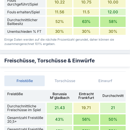
Fouls
10.22
10.75
10.00
durchgeführt/Spiel
11.56
11.5
12.00
Fouls erhalten/Spiel
Durchschnittlicher
52%
63%
58%
Ballbesitz
30%
30%
30%
Unentschieden % FT
Einige Daten werden auf die nächste Prozentzahl gerundet, daher können sie
zusammengerechnet 101% ergeben.
Freischüsse, Torschüsse & Einwürfe
Freistöße
Torschüsse
Einwurf
Freistöße
Borussia
Eintracht
Durchschnitt
M'gladbach
Frankfurt
Durchschnittliche
21.43
19.71
21
Freischüsse im Spiel
Gesamtzahl Freistöße
43%
56%
50%
20,5+
Gesamtzahl Freistöße