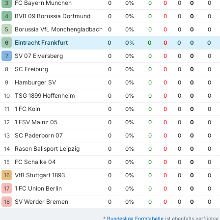
FC Bayern Munchen
3
0
0%
0
0
0
0
0
BVB 09 Borussia Dortmund
4
0
0%
0
0
0
0
0
Borussia VfL Monchengladbach
5
0
0%
0
0
0
0
0
Eintracht Frankfurt
6
0
0%
0
0
0
0
0
SV 07 Elversberg
7
0
0%
0
0
0
0
0
SC Freiburg
8
0
0%
0
0
0
0
0
Hamburger SV
9
0
0%
0
0
0
0
0
TSG 1899 Hoffenheim
10
0
0%
0
0
0
0
0
1 FC Koln
11
0
0%
0
0
0
0
0
1 FSV Mainz 05
12
0
0%
0
0
0
0
0
SC Paderborn 07
13
0
0%
0
0
0
0
0
Rasen Ballsport Leipzig
14
0
0%
0
0
0
0
0
FC Schalke 04
15
0
0%
0
0
0
0
0
VfB Stuttgart 1893
16
0
0%
0
0
0
0
0
1 FC Union Berlin
17
0
0%
0
0
0
0
0
SV Werder Bremen
18
0
0%
0
0
0
0
0
*
Bundesliga Formtabelle
ist ebenfalls verfügbar.