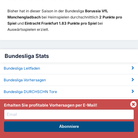
Bisher hat in dieser Saison in der Bundesliga
Borussia VfL
Monchengladbach
bei Heimspielen durchschnittlich
2 Punkte pro
Spiel
und
Eintracht Frankfurt 1.83 Punkte pro Spiel
bei
Auswärtsspielen erzielt.
Bundesliga Stats
Bundesliga Leitfaden
Bundesliga Vorhersagen
Bundesliga DURCHSCHN Tore
Bundesliga BTTS
Erhalten Sie profitable Vorhersagen per E-Mail!
Bundesliga Über 2,5 Tore
Bundesliga Ecken
WERDEN SIE PREMIUM UND PROFITIEREN SIE JETZT.