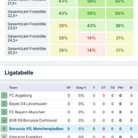
43%
56%
50%
21,5+
Gesamtzahl Freistöße
43%
56%
50%
22,5+
Gesamtzahl Freistöße
28%
43%
36%
23,5+
Gesamtzahl Freistöße
28%
14%
21%
24,5+
Gesamtzahl Freistöße
28%
14%
21%
25,5+
Ligatabelle
Team
SP
Sieg %
T
GT
TD
Pkt
Ø
FC Augsburg
1
0
0%
0
0
0
0
0
Bayer 04 Leverkusen
2
0
0%
0
0
0
0
0
FC Bayern Munchen
3
0
0%
0
0
0
0
0
BVB 09 Borussia Dortmund
4
0
0%
0
0
0
0
0
Borussia VfL Monchengladbach
5
0
0%
0
0
0
0
0
Eintracht Frankfurt
6
0
0%
0
0
0
0
0