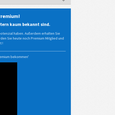
 Premium!
ietern kaum bekannt sind.
potenzial haben. Außerdem erhalten Sie
rden Sie heute noch Premium Mitglied und
t !
Premium bekommen'