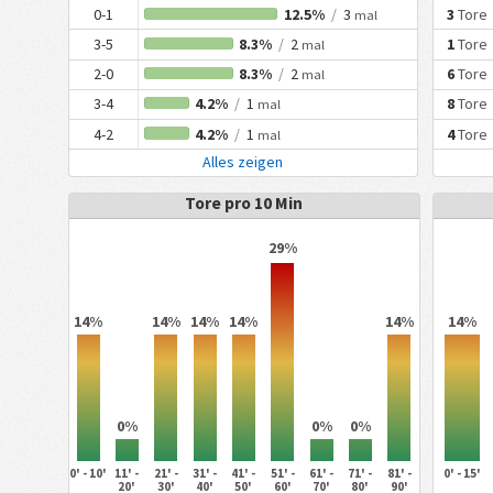
0-1
12.5%
/
3
3
Tore
mal
3-5
8.3%
/
2
1
Tore
mal
2-0
8.3%
/
2
6
Tore
mal
3-4
4.2%
/
1
8
Tore
mal
4-2
4.2%
/
1
4
Tore
mal
Alles zeigen
Tore pro 10 Min
29%
14%
14%
14%
14%
14%
14%
0%
0%
0%
0' - 10'
11' -
21' -
31' -
41' -
51' -
61' -
71' -
81' -
0' - 15'
20'
30'
40'
50'
60'
70'
80'
90'