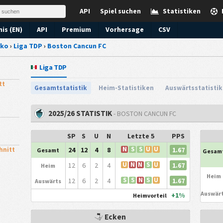
API
Spiel suchen
Statistiken
is (EN)
API
Premium
Vorhersage
CSV
iko
›
Liga TDP
›
Boston Cancun FC
Liga TDP
tt
Gesamtstatistik
Heim-Statistiken
Auswärtsstatistik
2025/26 STATISTIK
- BOSTON CANCUN FC
SP
S
U
N
Letzte 5
PPS
1.67
24
12
4
8
N
S
S
U
U
hnitt
Gesamt
Gesam
1.67
12
6
2
4
U
N
N
S
U
Heim
Heim
1.67
12
6
2
4
S
S
N
S
U
Auswärts
Auswär
+1%
Heimvorteil
Ecken