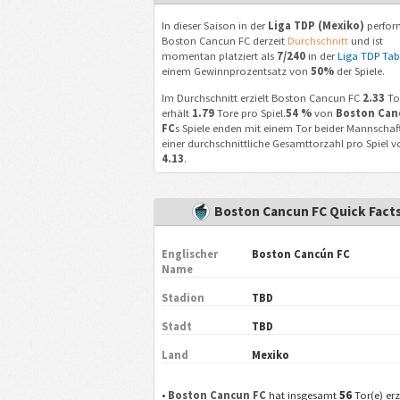
In dieser Saison in der
Liga TDP (Mexiko)
perfor
Boston Cancun FC derzeit
Durchschnitt
und ist
momentan platziert als
7/240
in der
Liga TDP Tab
einem Gewinnprozentsatz von
50%
der Spiele.
Im Durchschnitt erzielt Boston Cancun FC
2.33
To
erhält
1.79
Tore pro Spiel.
54 %
von
Boston Can
FC
s Spiele enden mit einem Tor beider Mannschaf
einer durchschnittliche Gesamttorzahl pro Spiel v
4.13
.
Boston Cancun FC Quick Fact
Englischer
Boston Cancún FC
Name
Stadion
TBD
Stadt
TBD
Land
Mexiko
56
•
Boston Cancun FC
hat insgesamt
Tor(e) erz