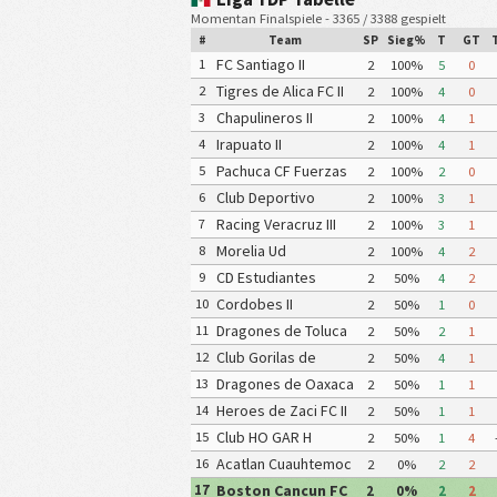
Momentan Finalspiele - 3365 / 3388 gespielt
#
Team
SP
Sieg%
T
GT
FC Santiago II
1
2
100%
5
0
Tigres de Alica FC II
2
2
100%
4
0
Chapulineros II
3
2
100%
4
1
Irapuato II
4
2
100%
4
1
Pachuca CF Fuerzas
5
2
100%
2
0
Basicas Pachuca CF III
Club Deportivo
6
2
100%
3
1
Mineros de
Racing Veracruz III
7
2
100%
3
1
Zacatecas II
Morelia Ud
8
2
100%
4
2
Michoacana
CD Estudiantes
9
2
50%
4
2
Tecos II
Cordobes II
10
2
50%
1
0
Dragones de Toluca
11
2
50%
2
1
II
Club Gorilas de
12
2
50%
4
1
Juanacatlan II
Dragones de Oaxaca
13
2
50%
1
1
II
Heroes de Zaci FC II
14
2
50%
1
1
Club HO GAR H
15
2
50%
1
4
Matamoros Gavilanes
Acatlan Cuauhtemoc
16
2
0%
2
2
FC Matamoros II
FC
Boston Cancun FC
17
2
0%
2
2