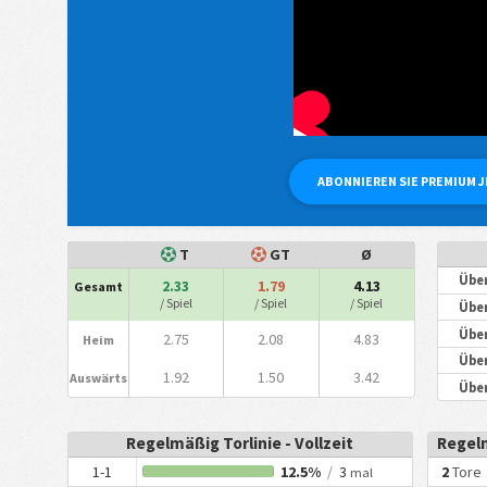
ABONNIEREN SIE PREMIUM 
T
GT
Ø
Über
2.33
1.79
4.13
Gesamt
/ Spiel
/ Spiel
/ Spiel
Über
Über
2.75
2.08
4.83
Heim
Über
1.92
1.50
3.42
Auswärts
Über
Regelmäßig Torlinie - Vollzeit
Regelm
1-1
12.5%
/
3
2
Tore
mal