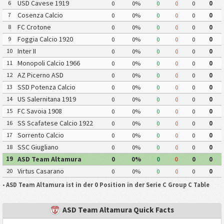
USD Cavese 1919
6
0
0%
0
0
0
0
Cosenza Calcio
7
0
0%
0
0
0
0
FC Crotone
8
0
0%
0
0
0
0
Foggia Calcio 1920
9
0
0%
0
0
0
0
Inter II
10
0
0%
0
0
0
0
Monopoli Calcio 1966
11
0
0%
0
0
0
0
AZ Picerno ASD
12
0
0%
0
0
0
0
SSD Potenza Calcio
13
0
0%
0
0
0
0
US Salernitana 1919
14
0
0%
0
0
0
0
FC Savoia 1908
15
0
0%
0
0
0
0
SS Scafatese Calcio 1922
16
0
0%
0
0
0
0
Sorrento Calcio
17
0
0%
0
0
0
0
SSC Giugliano
18
0
0%
0
0
0
0
ASD Team Altamura
19
0
0%
0
0
0
0
Virtus Casarano
20
0
0%
0
0
0
0
•
ASD Team Altamura ist in der 0 Position in der Serie C Group C Table
ASD Team Altamura Quick Facts