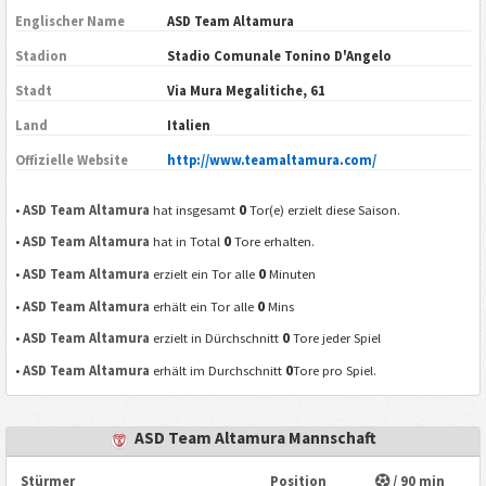
Englischer Name
ASD Team Altamura
Stadion
Stadio Comunale Tonino D'Angelo
Stadt
Via Mura Megalitiche, 61
Land
Italien
Offizielle Website
http://www.teamaltamura.com/
0
•
ASD Team Altamura
hat insgesamt
Tor(e) erzielt diese Saison.
0
•
ASD Team Altamura
hat in Total
Tore erhalten.
0
•
ASD Team Altamura
erzielt ein Tor alle
Minuten
0
•
ASD Team Altamura
erhält ein Tor alle
Mins
0
•
ASD Team Altamura
erzielt in Dürchschnitt
Tore jeder Spiel
0
•
ASD Team Altamura
erhält im Durchschnitt
Tore pro Spiel.
ASD Team Altamura Mannschaft
Stürmer
Position
/ 90 min