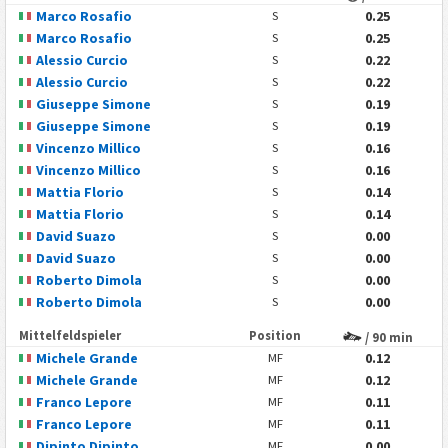
Marco Rosafio
0.25
S
Marco Rosafio
0.25
S
Alessio Curcio
0.22
S
Alessio Curcio
0.22
S
Giuseppe Simone
0.19
S
Giuseppe Simone
0.19
S
Vincenzo Millico
0.16
S
Vincenzo Millico
0.16
S
Mattia Florio
0.14
S
Mattia Florio
0.14
S
David Suazo
0.00
S
David Suazo
0.00
S
Roberto Dimola
0.00
S
Roberto Dimola
0.00
S
Mittelfeldspieler
Position
/ 90 min
Michele Grande
0.12
MF
Michele Grande
0.12
MF
Franco Lepore
0.11
MF
Franco Lepore
0.11
MF
Dipinto Dipinto
0.00
MF