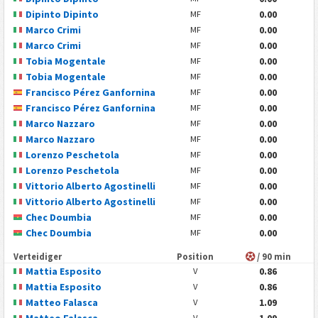
Dipinto Dipinto
0.00
MF
Marco Crimi
0.00
MF
Marco Crimi
0.00
MF
Tobia Mogentale
0.00
MF
Tobia Mogentale
0.00
MF
Francisco Pérez Ganfornina
0.00
MF
Francisco Pérez Ganfornina
0.00
MF
Marco Nazzaro
0.00
MF
Marco Nazzaro
0.00
MF
Lorenzo Peschetola
0.00
MF
Lorenzo Peschetola
0.00
MF
Vittorio Alberto Agostinelli
0.00
MF
Vittorio Alberto Agostinelli
0.00
MF
Chec Doumbia
0.00
MF
Chec Doumbia
0.00
MF
Verteidiger
Position
/ 90 min
Mattia Esposito
0.86
V
Mattia Esposito
0.86
V
Matteo Falasca
1.09
V
Matteo Falasca
1.09
V