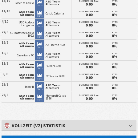
18/10
DURCHSCHN Tore:
BTTS:
ASD Team
Cosenza Calcio
0.00
0%
Altamura
Stats
11/10
DURCHSCHN Tore:
BTTS:
ASD Team
Calcio Catania
0.00
0%
Altamura
Stats
4/10
DURCHSCHN Tore:
BTTS:
USD Audace
ASD Team
0.00
0%
Cerignola
Altamura
Stats
27/9
DURCHSCHN Tore:
BTTS:
SS Scafatese Calcio
ASD Team
0.00
0%
1922
Altamura
Stats
19/9
DURCHSCHN Tore:
BTTS:
ASD Team
AZ Picerno ASD
0.00
0%
Altamura
Stats
15/9
DURCHSCHN Tore:
BTTS:
ASD Team
Casertana FC
0.00
0%
Altamura
Stats
11/9
DURCHSCHN Tore:
BTTS:
ASD Team
FC Bari 1908
0.00
0%
Altamura
Stats
6/9
DURCHSCHN Tore:
BTTS:
ASD Team
FC Savoia 1908
0.00
0%
Altamura
Stats
29/8
DURCHSCHN Tore:
BTTS:
ASD Team
Inter II
0.00
0%
Altamura
Stats
24/8
DURCHSCHN Tore:
BTTS:
ASD Team
Monopoli Calcio
0.00
0%
Altamura
1966
Stats
VOLLZEIT (VZ) STATISTIK