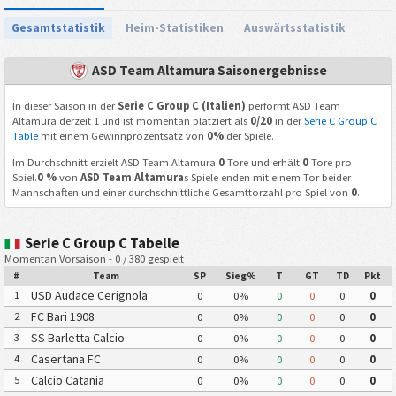
Gesamtstatistik
Heim-Statistiken
Auswärtsstatistik
ASD Team Altamura Saisonergebnisse
In dieser Saison in der
Serie C Group C (Italien)
performt ASD Team
Altamura derzeit 1 und ist momentan platziert als
0/20
in der
Serie C Group C
Table
mit einem Gewinnprozentsatz von
0%
der Spiele.
Im Durchschnitt erzielt ASD Team Altamura
0
Tore und erhält
0
Tore pro
Spiel.
0 %
von
ASD Team Altamura
s Spiele enden mit einem Tor beider
Mannschaften und einer durchschnittliche Gesamttorzahl pro Spiel von
0
.
Serie C Group C Tabelle
Momentan Vorsaison - 0 / 380 gespielt
#
Team
SP
Sieg%
T
GT
TD
Pkt
USD Audace Cerignola
1
0
0%
0
0
0
0
FC Bari 1908
2
0
0%
0
0
0
0
SS Barletta Calcio
3
0
0%
0
0
0
0
Casertana FC
4
0
0%
0
0
0
0
Calcio Catania
5
0
0%
0
0
0
0