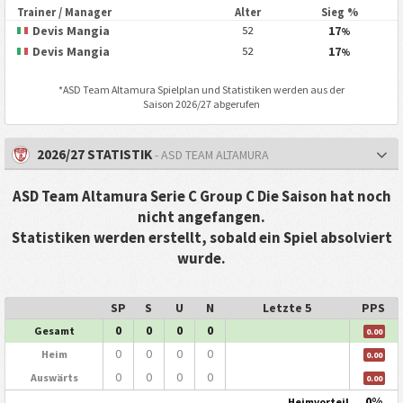
Trainer / Manager
Alter
Sieg %
Devis Mangia
17
52
%
Devis Mangia
17
52
%
*
ASD Team Altamura
Spielplan und Statistiken werden aus der
Saison 2026/27 abgerufen
2026/27 STATISTIK
- ASD TEAM ALTAMURA
ASD Team Altamura Serie C Group C Die Saison hat noch
nicht angefangen.
Statistiken werden erstellt, sobald ein Spiel absolviert
wurde.
SP
S
U
N
Letzte 5
PPS
0
0
0
0
Gesamt
0.00
0
0
0
0
Heim
0.00
0
0
0
0
Auswärts
0.00
0%
Heimvorteil