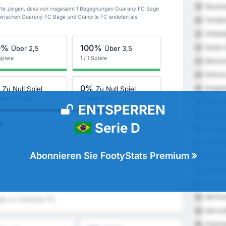
Nacion
19
te zeigen, dass von insgesamt 1 Begegnungen Guarany FC Bage
zwischen Guarany FC Bage und Cianorte FC endeten als
Tomben
20
Goiatub
21
0%
100%
Santa C
22
Über 2,5
Über 3,5
 Spiele
1 / 1 Spiele
Maraca
23
Democr
24
%
0%
Araguai
Zu Null Spiel
Zu Null Spiel
25
any FC Bage
Cianorte FC
Porto V
26
ENTSPERREN
Cascav
27
Serie D
e
SD Impe
28
Joinvil
29
Abonnieren Sie FootyStats Premium
Marcili
30
Agremi
31
Indepen
32
AA Port
33
ge vs Cianorte FC
Serra B
34
Flumin
35