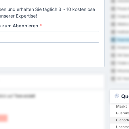
Uniclin
85
Pouso 
en und erhalten Sie täglich 3 ~ 10 kostenlose
86
unserer Expertise!
Clube E
87
Atletic
88
in zum Abonnieren
*
Institu
89
Guaran
90
Orator
91
GA Sam
92
Clube 
93
Inhuma
94
SC Hum
95
Qu
lick auf
Tore erzielt
Markt
Guarany
Cianort
Unents