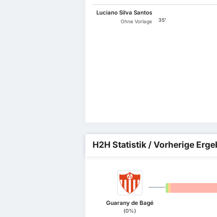
Luciano Silva Santos
35'
Ohne Vorlage
H2H Statistik / Vorherige Erg
0%
0%
Guarany de Bagé
(0%)