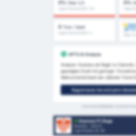
0%
0%
Über 2,5
Ü
Ligen Durchschnitt : 0%
Ligen D
ENT
0
Tore / Spiel
JETZ
Ligen Durchschnitt : 0
Über 1,
GPT5 AI Analyse
Analyse: Guarany de Bagé vs Cianorte, 
geprägtes Duell mit geringer Torwahrsch
Wahrscheinlichkeit der stärkste Trend (8
Registrieren Sie sich jetzt (kost
*Durchschnittstatistik zwischen Gu
Guarany FC Bage
Brasilien - Serie D
Liga Position.
6
/ 95