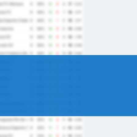
al FC Manaus
9
56%
12
8
4
17
2.22
se FC
9
44%
13
6
7
16
2.11
a Esporte Clube
9
44%
12
7
5
16
2.11
atarina
9
56%
14
9
5
16
2.56
na EC
9
44%
10
6
4
16
1.78
ata GV
9
56%
13
9
4
16
2.44
na Futebol e Regatas
9
44%
22
9
13
15
3.44
elho FC
9
44%
20
9
11
15
3.22
el CR
9
44%
9
3
6
15
1.33
ratriz
10
40%
15
10
5
15
2.50
le EC
9
44%
9
5
4
15
1.56
o Dias
9
44%
9
5
4
15
1.56
acao Sportiva Arapiraquense
9
44%
10
6
4
15
1.78
dencia Futebol Clube
9
44%
15
8
7
14
2.56
uguesa Rio de Janeiro
10
30%
14
9
5
14
2.30
ranca Esporte Clube
9
33%
11
7
4
14
2.00
ense EC
9
33%
12
8
4
14
2.22