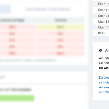
Über 0,
Erste Halbzeit/ Zweite Halbzeit
Über 1,
Über 2,
Guarany de Bagé
Cianorte
Über 3,
25%
50%
Über 4,
BTTS
0%
0%
0%
0%
0%
0%
An
75%
50%
Am 7/6
te und Cianorte FC's Daten zu Auswärtsspielen.
Cianort
für Cia
uf?
Da dies
sich di
Aufein
ick auf
Tore erhalten
und Ci