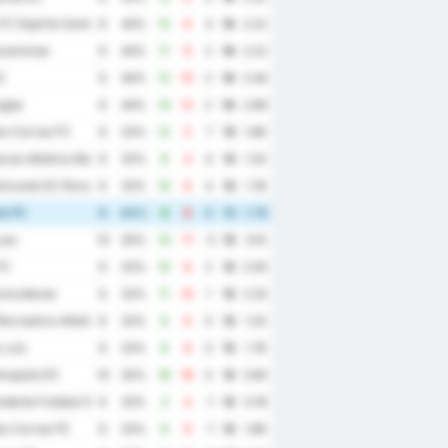
 FC Espirito Santo
9
44%
12
8
4
14
2.22
zeirense
9
44%
11
9
2
14
2.22
C
9
44%
12
10
2
14
2.44
gipe
9
44%
14
12
2
14
2.89
o Correa FC
9
33%
12
5
7
13
1.89
cao Atletica Maguary
9
33%
8
4
4
13
1.33
imundo EC Roraima
9
33%
10
6
4
13
1.78
te FC
9
44%
8
8
0
13
1.78
uso
10
30%
14
17
-3
13
3.10
FC
9
33%
10
8
2
12
2.00
recidense
9
33%
11
10
1
12
2.33
ecreativo Atletico Catalano
9
33%
6
6
0
12
1.33
 Luiz
9
33%
8
8
0
12
1.78
nopolis EC
10
30%
18
18
0
12
3.60
dente Futebol Sao Joseense
9
33%
3
4
-1
12
0.78
o Correa FE
9
33%
8
9
-1
12
1.89