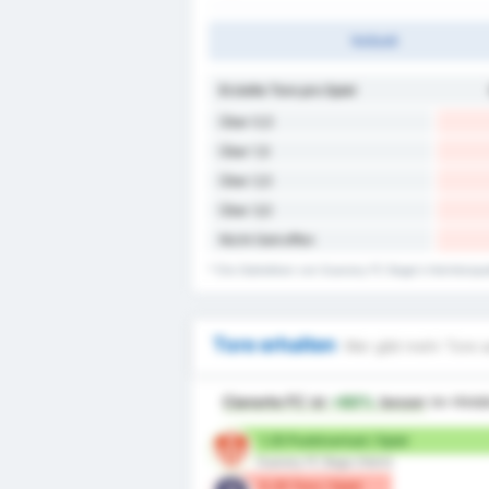
Vollzeit
Erzielte Tore pro Spiel
Über 0,5
Über 1,5
Über 2,5
Über 3,5
Nicht Getroffen
* Die Statistiken von Guarany FC Bage's Heimtorquo
Tore erhalten
Wer gibt mehr Tore a
Cianorte FC
ist
+80%
besser
im Hinbl
1.25 Punktverlust / Spiel
Guarany FC Bage (Heim)
0.25 Tore / Spiel