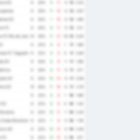
era EC
9
33%
9
11
-2
12
2.22
uipense
9
33%
11
13
-2
12
2.67
ense EC
9
33%
7
10
-3
12
1.89
ma FC
9
33%
8
11
-3
12
2.11
 FC Rio de Janeiro
10
30%
11
21
-10
12
3.20
EC
9
22%
9
8
1
11
1.89
ense FC Taguatinga
9
22%
9
9
0
11
2.00
ia EC
9
33%
8
9
-1
11
1.89
arica
9
33%
8
11
-3
11
2.11
yba SC
9
33%
10
13
-3
11
2.56
ira EC
10
30%
11
16
-5
11
2.70
9
22%
9
8
1
10
1.89
l SC
9
22%
6
6
0
10
1.33
Roraima
9
22%
10
11
-1
10
2.33
 Clube Rioclarense
9
22%
7
9
-2
10
1.78
anco AC
9
22%
10
12
-2
10
2.44
o FC
9
22%
13
15
-2
10
3.11