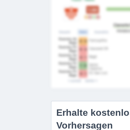
1.00
U
N
S
N
Cianorte
Hinblic
Gesamt
Heim
Auswärts
Guarany de
Farroupilha
0 - 0
Bagé
Guarany FC
Cascavel CR
0 - 4
Bage
Guarany de
Bagé
0 - 1
Bagé
Guarany FC
Santa
1 - 0
Bage
Catarina
Guarany FC
EC Sao Luiz
0 - 1
Bage
zurück
weiter
Erhalte kostenlo
Vorhersagen