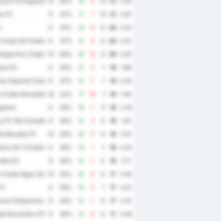
cao Portuguesa de Desportos
10
60%
16
6
10
21
2.20
e FC
9
67%
17
7
10
21
2.67
C
9
67%
14
6
8
20
2.22
 Clube de Futebol
9
67%
14
6
8
20
2.22
esportivo Clube
10
60%
19
13
6
20
3.20
ra EC
9
56%
12
5
7
19
1.89
au Esporte Clube
9
67%
14
7
7
19
2.33
 Clube Noroeste
18
22%
17
18
-1
19
1.94
goano
9
56%
18
7
11
18
2.78
 FC Rio Grande do Norte
9
56%
12
3
9
18
1.67
de Maraba FC
10
50%
20
11
9
18
3.10
ario AC Fortaleza
9
56%
14
7
7
18
2.33
ndia EC
9
56%
12
7
5
18
2.11
 Clube Agua Santa
10
50%
16
8
8
17
2.40
FC
9
56%
18
11
7
17
3.22
cao Desportiva Iguatu
9
44%
13
7
6
17
2.22
de Novembro Piracicaba
9
44%
14
8
6
17
2.44