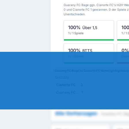
Guarany FC Bage ggn. Cianorte FC's H2H-Wer
0 und Cianorte FC 1 gewannen. 0 der Spiele 
Unentschieden.
100%
10
Über 1,5
1 / 1 Spiele
1 / 1
100%
0
BTTS
1 / 1 Spiele
Guar
Guarany FC Bage vs Cianorte FC Vorherige Ergebniss
5/4/2026
Cianorte FC
3
Guarany FC Bage
1
Alle Vorhersagen
- Guarany FC Ba