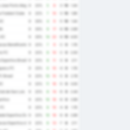
Jose Porto Alegre
9
22%
5
8
-3
10
1.44
 Futebol Clube
9
22%
7
10
-3
10
1.89
EC
9
33%
4
9
-5
10
1.44
BA
9
33%
9
17
-8
10
2.89
 EC
9
33%
14
22
-8
10
4.00
cao Beneficente e Esportiva Catalana e Ouvidorense
9
22%
7
9
-2
9
1.78
io FC
9
22%
8
10
-2
9
2.00
Esportivo Brasil
9
22%
8
11
-3
9
2.11
guacu FC
9
22%
6
10
-4
9
1.78
C Brasil
9
22%
10
15
-5
9
2.78
EC
9
22%
11
16
-5
9
3.00
ub de Sao Luis
9
22%
8
14
-6
9
2.44
ortivo
9
22%
10
16
-6
9
2.89
 FC
9
22%
6
10
-4
8
1.78
de Esportiva Decisao Futebol Clube
9
22%
10
16
-6
8
2.89
cao Esportiva de Altos
9
22%
6
13
-7
8
2.11