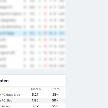
ic AC
9
11%
4
11
-7
7
1.67
Alegre FC
10
20%
6
14
-8
7
2.00
sportivo Operario Varzea Grandense
9
11%
7
15
-8
5
2.44
o Alagoinhas
9
11%
4
13
-9
5
1.89
to de Administracao de Projetos Educacionais FC
9
0%
10
18
-8
4
3.11
y FC Bage
9
11%
2
17
-15
4
2.11
io RC
10
10%
12
29
-17
4
4.10
paio
9
0%
5
16
-11
2
2.33
Laguna SAF
9
0%
2
18
-16
2
2.22
s EC
9
0%
3
16
-13
1
2.11
aita
9
0%
4
37
-33
0
4.56
oten
Quoten
Stats
5.27
25
 FC Bage Sieg
%
1.85
50
e FC Sieg
%
3.02
25
chieden
%