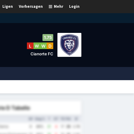
Ligen
Vorhersagen
Mehr
Login
1.75
L
W
W
D
Cianorte FC
ie D Tabelle
SP
Sieg %
T
GT
TD
Pkt
Ø
Gama
9
89%
21
4
17
25
2.78