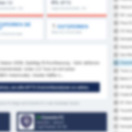
0%
ber 1,5
BTTS
Vitoria
36
urchschnitt : 0%
Ligen Durchschnitt : 0%
SD Jua
37
Piaui E
38
SPERREN SIE
ENTSPERREN
T
CS Ser
39
Über 8,5, 9,5 & mehr
5, FH/2H & mehr
Sampai
40
Associa
41
Sao Ra
42
Saison 2026, Spieltag 10 Kurzfassung - Sehr defensiv
Cianor
43
einlichkeit. Unter 2,5 Tore ist mit hoher
Tuna L
44
8% historically). Zweite Hälfte n...
Betim 
45
AA Apa
46
enlos), um alle GPT5 Statistikanalysen zu sehen;
Clube R
47
EC Sao
48
arany FC Bage und Cianorte FC in der laufenden Saison
Tocanti
49
Cianorte FC
Indepen
50
Brasilien - Serie D
Sampai
51
Liga Position.
4
/ 95