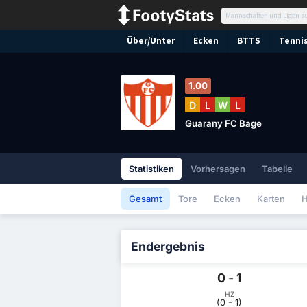
Über/Unter
Ecken
BTTS
Tennis
1.00
D
L
W
L
Guarany FC Bage
Statistiken
Vorhersagen
Tabelle
Gesamt
Tore
Ecken
Karten
H
Endergebnis
0
-
1
HZ
(0 - 1)