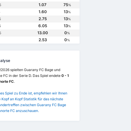
1.07
75
5
%
1.60
13
5
%
2.75
13
5
%
6.05
13
5
%
13.00
0
5
%
2.53
0
%
alyse
/2026 spielten Guarany FC Bage und
e FC in der Serie D. Das Spiel endete
0 - 1
norte FC
.
es Spiel zu Ende ist, empfehlen wir Ihnen
e Kopf an Kopf Statistik für das nächste
andertreffen zwischen Guarany FC Bage
anorte FC anzuschauen.