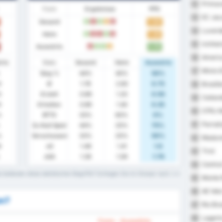
Primav
52
Form
Ergebnisse
PPS
EC Jac
53
Gesamt
1.44
S
N
S
U
N
Luverd
54
Heim
1.20
S
N
N
S
N
Ivinhe
55
Auswärts
1.75
N
S
S
U
America
56
rts
Stats
Gesamt
Heim
Auswärts
Mixto 
57
Sieg %
44%
40%
50%
0
Ø
1.78
2.60
0.75
Brasili
58
0
Erzielt
0.89
1.20
0.50
Ceiland
59
0
Erhalten
0.89
1.40
0.25
CFRJ M
60
%
BTTS
33%
60%
0%
Parnah
61
Zu Null Spiel
44%
20%
75%
%
Verschossen
33%
20%
50%
Madure
62
8
xG
1.49
1.41
1.6
Tirol
63
xGA
1.39
1.09
1.76
Centra
64
 bedeuten diese statistischen Begriffe? Schlagen Sie im Glossar nach.
Monte 
65
AE Velo
66
en?
Rio Br
67
Lagart
68
Form - Auswärts