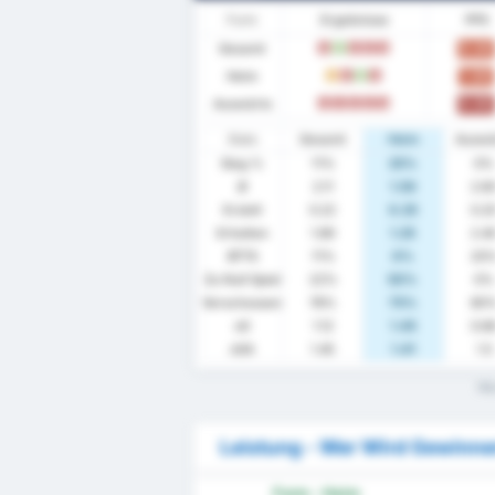
Form
Ergebnisse
PPS
Gesamt
0.44
N
S
N
N
N
Heim
1.00
U
N
S
N
Auswärts
0.00
N
N
N
N
N
Stats
Gesamt
Heim
Auswä
Sieg %
11%
25%
0%
Ø
2.11
1.50
2.6
Erzielt
0.22
0.25
0.2
Erhalten
1.89
1.25
2.4
BTTS
11%
0%
20
Zu Null Spiel
22%
50%
0%
Verschossen
78%
75%
80
xG
1.12
1.45
0.6
xGA
1.45
1.41
1.5
Was
Leistung - Wer Wird Gewinn
Form - Heim