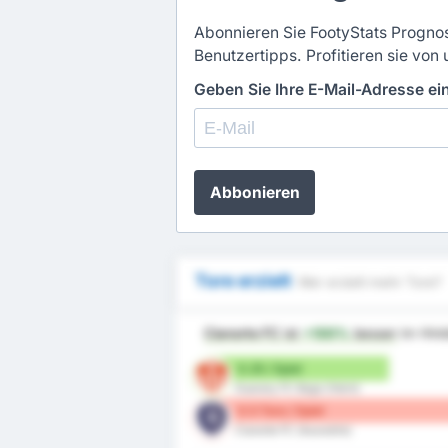
Abonnieren Sie FootyStats Prognos
Benutzertipps. Profitieren sie von 
Geben Sie Ihre E-Mail-Adresse e
Abbonieren
Tore erzielt
Wer erzielt mehr Tore?
Cianorte FC
ist
+100%
besser
im Hinb
0.25 / Spiel
Guarany FC Bage (Heim)
0.5 Tore / Spiel
Cianorte FC (Auswärts)