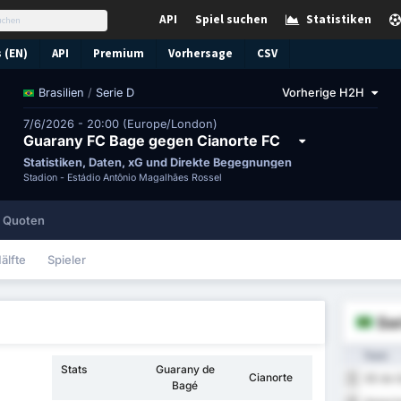
API
Spiel suchen
Statistiken
 (EN)
API
Premium
Vorhersage
CSV
/
Serie D
Vorherige H2H
Brasilien
7/6/2026 - 20:00 (Europe/London)
Guarany FC Bage gegen Cianorte FC
Statistiken, Daten, xG und Direkte Begegnungen
Stadion -
Estádio Antônio Magalhães Rossel
Quoten
älfte
Spieler
Ser
Team
Stats
Guarany de
Cianorte
SE do 
1
Bagé