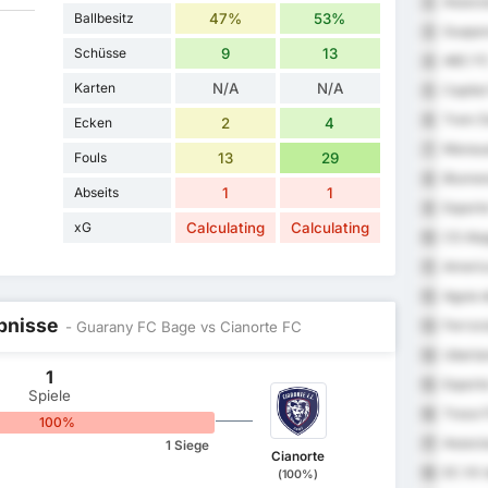
Associa
2
Ballbesitz
47%
53%
Guapor
3
Schüsse
9
13
ABC F
4
Karten
N/A
N/A
Capital
5
Trem D
6
Ecken
2
4
Manaua
7
Fouls
13
29
Blumen
8
Abseits
1
1
Esporte
9
xG
Calculating
Calculating
CS Ala
10
America
11
Aguia 
12
ebnisse
Ferrovi
- Guarany FC Bage vs Cianorte FC
13
Uberla
14
1
Esporte
15
Spiele
Treze 
16
100%
Associa
17
1 Siege
Cianorte
EC XV 
18
(100%)