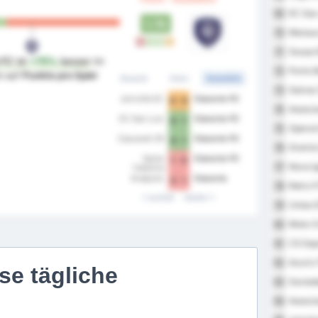
EC Sao 
69
1.75
Manaus
70
N
S
S
U
Sousa 
71
 FC
ist
+75%
besser
im
Porto 
72
k auf
Punkte pro Spiel
Gesamt
Heim
Auswärts
Galvez
73
Joinville EC
Cianorte FC
0 - 0
Associa
74
EC Sao Luiz
Cianorte FC
0 - 1
Operar
75
Cascavel CR
Cianorte FC
0 - 1
Gremio 
76
Santa
Cianorte FC
1 - 0
Nova I
77
Catarina
Anápolis
Cianorte
3 - 1
Retro F
78
zurück
weiter
Uniao 
79
Moto Cl
80
CS Esp
81
Azuriz
82
se tägliche
Socieda
83
Associa
84