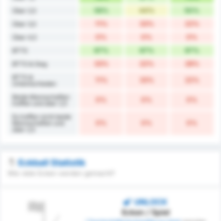
56%
44%
50%
Über 2,5
11%
33%
22%
Über 3,5
0%
0%
0%
Über 4,5
67%
67%
67%
BTTS
33%
22%
28%
BTTS & Sieg
BTTS &
11%
33%
22%
Untentschieden
Beide Mannschaften
0%
0%
0%
treffen und über 2,5
Es treffen nicht beide
0%
0%
0%
Mannschaften und
über 2,5
Eckball Statistik
Wie viele Ecken werden gemacht?
UNLOCK
Ecken / Spiel