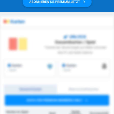
ABONNIEREN SIE PREMIUM JETZT
Karten
UNLOCK
Gesamtkarten / Spiel
* Summe der Verwarnungen pro Match zwischen
Avai FC und Santa Catarina
Karten
Karten
/ Spiel
/ Spiel
Gesamt Karten
Mannschaftskarten
DATA FOR PREMIUM MEMBERS ONLY
Karten im Spiel
Santa
Avaí
Durchschnitt