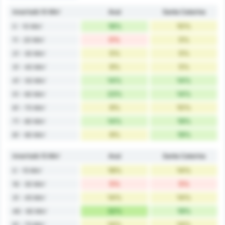
Innerhalb 10 Min'
Avaí
Santa Catarina
18%
10%
0 - 10 Min'
0%
5%
11 - 20 Min'
5%
5%
21 - 30 Min'
9%
5%
31 - 40 Min'
14%
14%
41 - 50 Min'
23%
14%
51 - 60 Min'
9%
10%
61 - 70 Min'
14%
19%
71 - 80 Min'
9%
19%
81 - 90 Min'
Innerhalb 15 Min'
Avaí
Santa Catarina
18%
14%
0 - 15 Min'
5%
5%
16 - 30 Min'
14%
14%
31 - 45 Min'
32%
19%
46 - 60 Min'
14%
14%
61 - 75 Min'