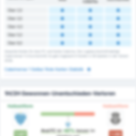
Catarina
Über 2,5
Über 3,5
Über 4,5
Über 5,5
Über 6,5
Gesamte Karten für Avai FC und Santa Catarina. Der Ligadurchschnitt beträgt
Catarinense 1's Durchschnitt. Es gab insgesamt 0 Karten in 56 Spielen in der Saison
2026.
Catarinense 1 Gelbe/ Rote Karten Statistik
1H/2H Gewonnen-Unentschieden-Verloren
Halbzeitform
Halbzeitform
Avai FC
ist
+67%
besser
im
1.67
1.00