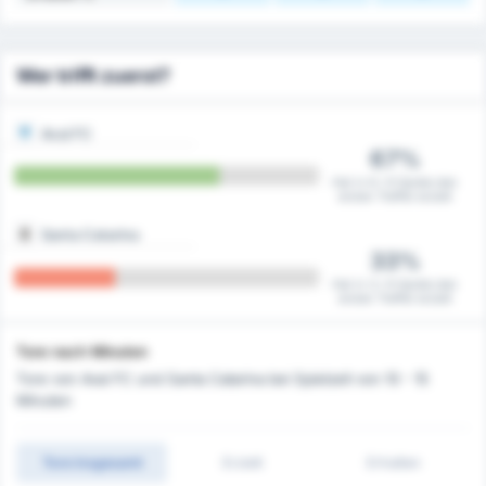
Wer trifft zuerst?
Avai FC
67%
Hat in 6 / 9 Spiele den
ersten Treffer erzielt
Santa Catarina
33%
Hat in 3 / 9 Spiele den
ersten Treffer erzielt
Tore nach Minuten
Tore von Avai FC und Santa Catarina bei Spielzeit von 10 - 15
Minuten
Tore insgesamt
Erzielt
Erhalten