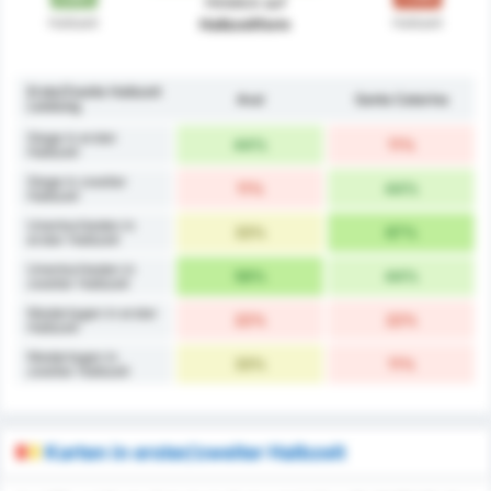
Hinblick auf
Halbzeit
Halbzeit
Halbzeitform
Erste/Zweite Halbzeit
Avaí
Santa Catarina
Leistung
Siege in erster
44%
11%
Halbzeit
Siege in zweiter
11%
44%
Halbzeit
Unentschieden in
33%
67%
erster Halbzeit
Unentschieden in
56%
44%
zweiter Halbzeit
Niederlagen in erster
22%
22%
Halbzeit
Niederlagen in
33%
11%
zweiter Halbzeit
Karten in erster/zweiter Halbzeit