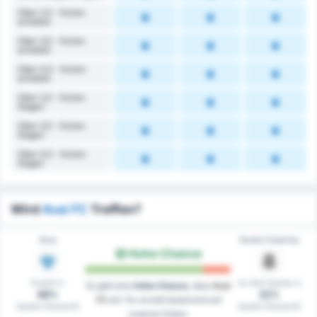
Über 2,5 - Ecken
erhalten
Über 3,5 - Ecken
erhalten
Über 4,5 - Ecken
erhalten
Über 2,5 - Ecken
Gegen
Über 3,5 - Ecken
Gegen
Über 4,5 - Ecken
Gegen
Wird
Avai FC
Treffen?
Avaí
Santa Catarina
Hohe Chance
Erzielt in
Zu Null Spiele in
Es gibt eine
Hohe Chance
, dass
Avai
89%
22%
FC
ein Tor erzielt basierend auf
Spiele (Gesamt)
Spiele (Gesamt)
unseren Daten.