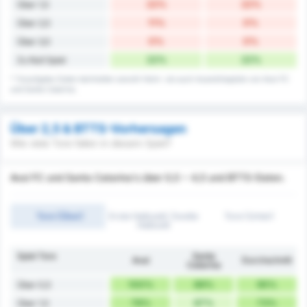
22%
22%
Über 1,5
11%
0%
Über 2,5
0%
0%
Über 3,5
22%
22%
Zu Null Spiel
* Toraufgabe-Daten beinhalten sowohl Heim- als auch Auswärtsspiele von Avai FC
und Santa Catarina.
Über 2,5 & BTTS-Vorhersagen
Wie viele Tore fallen in diesem Spiel?
Avai FC und Santa Catarina's über 0,5 ~ 4,5 und BTTS-Daten.
Tore (Über)
Erste Halbzeit/ Zweite
Tore (Unter)
Halbzeit
Spiel Tore
Santa
Avaí
Durchschnitt
Catarina
100%
89%
95%
Über 0,5
78%
67%
73%
Über 1,5