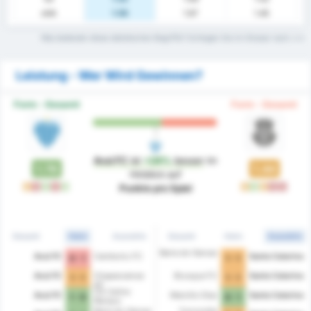
xGA
1.56
1.67
1.45
Was bedeuten diese statistischen Begriffe? Schlagen Sie im Glossar nach.
Leistung - Wer Wird Gewinnen?
Form - Gesamt
Form - Gesamt
Avai FC
ist
+24%
besser
im
1.78
1.44
Hinblick auf
U
N
S
N
S
U
S
U
N
N
Punkte pro Spiel
Gesamt
Heim
Auswärts
Gesamt
Heim
Auswärts
Barra do Garcas
Avai FC
Camboriu FC
Santa Catarina
0 - 1
1 - 1
Avai FC
Chapecoense
Brusque FC
Santa Catarina
1 - 1
1 - 1
AF
CA Carlos
Avai FC
Marcilio Dias
Santa Catarina
1 - 0
0 - 1
Renaux
Barra do Garcas
Concordia