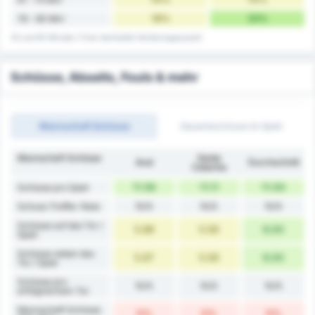
18%
33%
76 - 90 Min'
45 und 90 Minuten-Timer beinhaltet Verletzungsauszeit.
Schüsse, Abseits, Fouls & mehr
Mannschaft Schüsse
Gesamtschüsse im Spiel
Mannschaft Schüsse
Santa
Avaí
Durchschnitt
Catarina
11.56
11.11
11.00
Schüsse pro Spiel
N/A
N/A
N/A
Schuss-Treffer-Rate
Schüsse auf das Tor /
5.89
5.56
6.00
Spiel
Schüsse neben das
5.67
5.56
6.00
Tor / Spiel
Schüsse pro
N/A
N/A
N/A
erfolgreichem Tor
Mannschaft Schüsse
0%
0%
0%