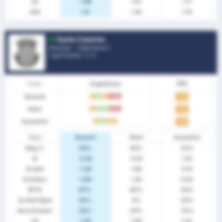
xG
1.69
1.61
1.77
xGA
1.6
1.45
1.74
Santa Catarina
Brasilien - Catarinense 1
Liga Position.
1
/ 4
Form
Ergebnisse
PPS
Gesamt
U
S
U
N
N
1.44
Heim
U
S
S
N
N
1.40
Auswärts
U
S
U
U
1.50
Stats
Gesamt
Heim
Auswärts
Sieg %
33%
40%
25%
Ø
2.33
3.20
1.25
Erzielt
1.33
1.80
0.75
Erhalten
1.00
1.40
0.50
BTTS
67%
80%
50%
Zu Null Spiel
22%
0%
50%
Verschossen
22%
20%
25%
xG
1.55
1.69
1.42