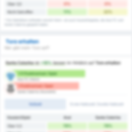
0%
0%
Über 3,5
11%
22%
Nicht Getroffen
* Die Statistiken enthalten sowohl Heim- als auch Auswärtsspiele, die Avai FC und
Santa Catarina gespielt haben.
Tore erhalten
Wer gibt mehr Tore auf?
Santa Catarina
ist
+10%
besser
im Hinblick auf
Tore erhalten
1.11 Punktverlust / Spiel
Avai FC (Heim)
1 Punktverlust / Spiel
Santa Catarina (Auswärts)
Vollzeit
Erste Halbzeit/ Zweite Halbzeit
Kassiert/Spiel
Avaí
Santa Catarina
78%
78%
Über 0,5