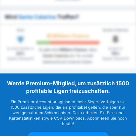
Wird
Santa Catarina
Treffen?
Avaí
Santa Catarina
Mittlere Chance
Zu Null Spiele in
Erzielt in
Es gibt eine
Mittlere Chance
, dass
22%
78%
Santa Catarina
ein Tor erzielt
Spiele (Gesamt)
Spiele (Gesamt)
basierend auf unseren Daten.
Werde Premium-Mitglied, um zusätzlich 1500
profitable Ligen freizuschalten.
Ein Premium-Account bringt Ihnen mehr Siege. Verfolgen sie
1500 zusätzliche Ligen, die als profitabel gelten, die aber nur
wenige auf dem Schirm haben. Dazu erhalten Sie Eck- und
Kartenstatistiken sowie CSV-Downloads. Abonnieren Sie noch
heute!