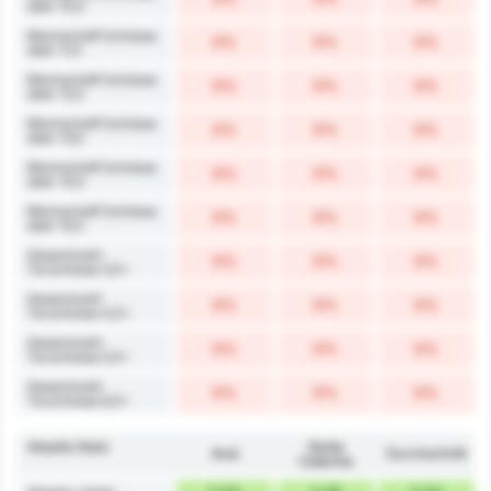
über 10,5
Mannschaft Schüsse
0%
0%
0%
über 11,5
Mannschaft Schüsse
0%
0%
0%
über 12,5
Mannschaft Schüsse
0%
0%
0%
über 13,5
Mannschaft Schüsse
0%
0%
0%
über 14,5
Mannschaft Schüsse
0%
0%
0%
über 15,5
Gesamtzahl
0%
0%
0%
Torschüsse 3,5+
Gesamtzahl
0%
0%
0%
Torschüsse 4,5+
Gesamtzahl
0%
0%
0%
Torschüsse 5,5+
Gesamtzahl
0%
0%
0%
Torschüsse 6,5+
Abseits Stats
Santa
Avaí
Durchschnitt
Catarina