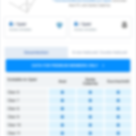
* Durchschnittliche Eckstöße pro Spiel
zwischen
Avai FC und Santa Catarina
/ Spiel
/ Spiel
Ecken erhalten
Ecken erhalten
Gesamtecken
Erste Halbzeit/ Zweite Halbzeit
DATA FOR PREMIUM MEMBERS ONLY
Eckbälle im Spiel
Santa
Avaí
Durchschnitt
Catarina
Über 6
Über 7
Über 8
Über 9
Über 10
Über 11