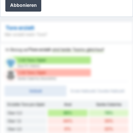
Abbonieren
Tore erzielt
Wer erzielt mehr Tore?
In Bezug auf
Tore erzielt
sind beide Teams gleichauf
1.33 Tore / Spiel
Avai FC (Heim)
1.33 Tore / Spiel
Santa Catarina (Auswärts)
Vollzeit
Erste Halbzeit/ Zweite Halbzeit
Erzielte Tore pro Spiel
Avaí
Santa Catarina
89%
78%
Über 0,5
44%
33%
Über 1,5
0%
22%
Über 2,5