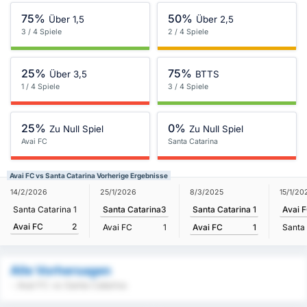
75%
50%
Über 1,5
Über 2,5
3 / 4 Spiele
2 / 4 Spiele
25%
75%
Über 3,5
BTTS
1 / 4 Spiele
3 / 4 Spiele
25%
0%
Zu Null Spiel
Zu Null Spiel
Avai FC
Santa Catarina
Avai FC vs Santa Catarina Vorherige Ergebnisse
8/3/2025
14/2/2026
25/1/2026
15/1/20
Santa Catarina
1
Santa Catarina
1
Santa Catarina
3
Avai 
Avai FC
2
Avai FC
1
Avai FC
1
Santa
Alle Vorhersagen
- Avai FC vs Santa Catarina