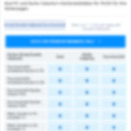
Avai FC und Santa Catarina's Kartenstatistiken für 1H/2H für Ihre
Vorhersagen.
Erste/Zweite Halbzeit Durchschnitt
Über 0,5 ~ 3 (Erste Halbzeit/
Zweite Halbzeit)
DATA FOR PREMIUM MEMBERS ONLY
Karten (Erste/Zweite
Santa
Avaí
Durchschnitt
Halbzeit)
Catarina
Durchschnittl.
erhaltene Karten in 1H
Durchschnittl.
erhaltene Karten in 2H
Durchschnitt Karten
Saison (1H)
Durchschnitt Karten
Saison (2H)
Mehr Karten in 1H
erhalten %
Mehr Karten in 2H
erhalten %