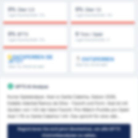
0%
0%
Über 2,5
Über 1,5
Ligen Durchschnitt : 0%
Ligen Durchschnitt : 0%
0%
0
BTTS
Tore / Spiel
Ligen Durchschnitt : 0%
Ligen Durchschnitt : 0
ENTSPERREN SIE
ENTSPERREN
JETZT
Über 8,5, 9,5 & mehr
Über 1,5, FH/2H & mehr
GPT5 AI Analyse
Kurze Spielanalyse: Avaí vs Santa Catarina, Saison 2026,
Estádio Aderbal Ramos da Silva - Favorit und Form: Avaí ist mit
Quoten von 1.42 der klare Favorit. Pre-Match-Punkte pro Spiel:
Avaí 1.78 vs Santa Catarina 1.44. Das spricht für eine stär...
Registrieren Sie sich jetzt (kostenlos), um alle GPT5
Statistikanalysen zu sehen;