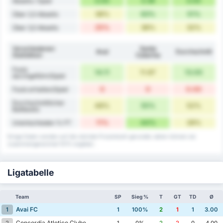
3.00
3.38
3.00
Abseits / Spiel
38%
63%
51%
Über 2,5 Abseits
25%
38%
32%
Über 3,5 Abseits
Verschiedenen
Santa
Avaí
Durchschnitt
Statistiken
Catarina
Fouls
14.11
11.67
13.00
durchgeführt/Spiel
0
0
0.00
Fouls erhalten/Spiel
Durchschnittlicher
48%
55%
52%
Ballbesitz
11%
44%
28%
Unentschieden % FT
Einige Daten werden auf die nächste Prozentzahl gerundet, daher können sie
zusammengerechnet 101% ergeben.
Ligatabelle
Team
SP
Sieg %
T
GT
TD
Ø
Avai FC
1
1
100%
2
1
1
3.00
Concordia Atletico Clube
2
1
0%
2
2
0
4.00