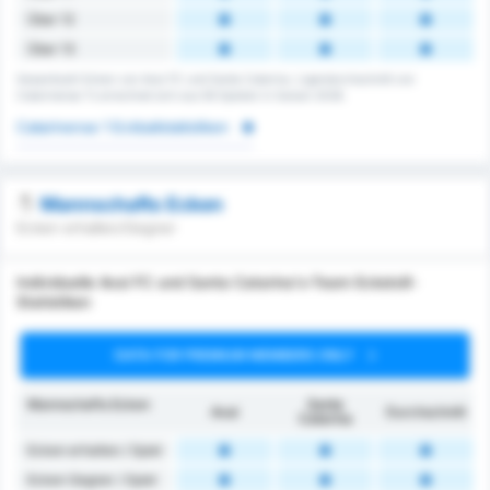
Über 12
Über 13
Gesamtzahl Ecken von Avai FC und Santa Catarina. Ligendurchschnitt von
Catarinense 1's errechnet sich aus 56 Spielen in Saison 2026.
Catarinense 1 Eckballstatistiken
Mannschafts Ecken
Ecken erhalten/Gegner
Individuelle Avai FC und Santa Catarina's-Team Eckstoß-
Statistiken
DATA FOR PREMIUM MEMBERS ONLY
Mannschafts Ecken
Santa
Avaí
Durchschnitt
Catarina
Ecken erhalten / Spiel
Ecken Gegner / Spiel