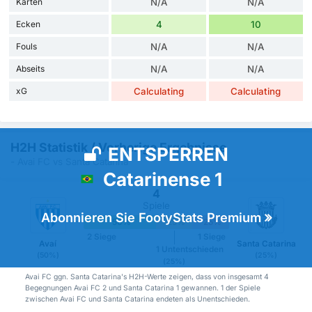
Karten
N/A
N/A
Ecken
4
10
Fouls
N/A
N/A
Abseits
N/A
N/A
xG
Calculating
Calculating
H2H Statistik / Vorherige Ergebnisse
ENTSPERREN
- Avai FC vs Santa Catarina
Catarinense 1
4
Spiele
Abonnieren Sie FootyStats Premium
50%
25%
25%
2 Siege
1 Siege
Avaí
Santa Catarina
1 Untentschieden
(50%)
(25%)
(25%)
Avai FC ggn. Santa Catarina's H2H-Werte zeigen, dass von insgesamt 4
Begegnungen Avai FC 2 und Santa Catarina 1 gewannen. 1 der Spiele
zwischen Avai FC und Santa Catarina endeten als Unentschieden.