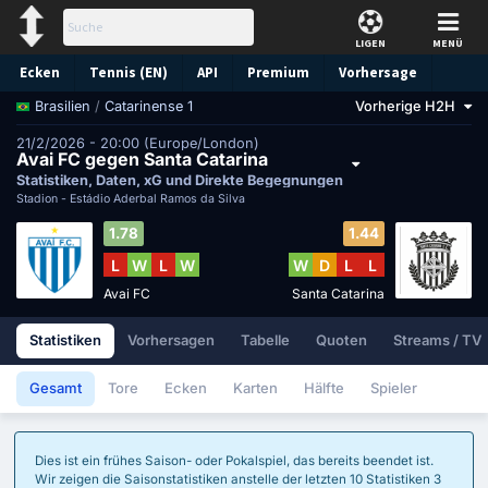
LIGEN
MENÜ
Ecken
Tennis (EN)
API
Premium
Vorhersage
/
Catarinense 1
Vorherige H2H
Brasilien
21/2/2026 - 20:00 (Europe/London)
Avai FC gegen Santa Catarina
Statistiken, Daten, xG und Direkte Begegnungen
Stadion -
Estádio Aderbal Ramos da Silva
1.78
1.44
L
W
L
W
W
D
L
L
Avai FC
Santa Catarina
Statistiken
Vorhersagen
Tabelle
Quoten
Streams / TV
Gesamt
Tore
Ecken
Karten
Hälfte
Spieler
Dies ist ein frühes Saison- oder Pokalspiel, das bereits beendet ist.
Wir zeigen die Saisonstatistiken anstelle der letzten 10 Statistiken 3