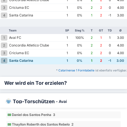
Criciuma EC
3
1
0%
2
2
0
4.00
Santa Catarina
4
1
0%
1
2
-1
3.00
Team
SP
Sieg %
T
GT
TD
Ø
Avai FC
1
1
100%
2
1
1
3.00
Concordia Atletico Clube
2
1
0%
2
2
0
4.00
Criciuma EC
3
1
0%
2
2
0
4.00
Santa Catarina
4
1
0%
1
2
-1
3.00
*
Catarinense 1 Formtabelle
ist ebenfalls verfügbar.
Wer wird ein Tor erzielen?
Top-Torschützen
-
Avaí
Daniel dos Santos Penha 3
Thayllon Roberth dos Santos Rebelo 2