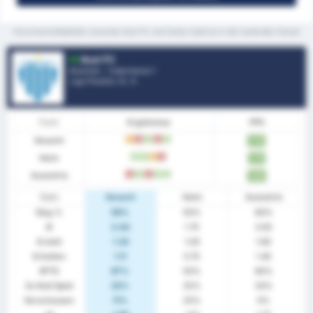
*Durchschnittstatistik zwischen Avai FC und Santa Catarina in der laufenden Saison
Avai FC
Brasilien - Catarinense 1
Liga Position.
5
/ 4
Form
Ergebnisse
PPS
Gesamt
U
N
S
N
S
1.78
Heim
S
S
U
N
1.75
Auswärts
N
S
N
S
S
1.80
Stats
Gesamt
Heim
Auswärts
Sieg %
56%
50%
60%
Ø
2.44
1.75
3.00
Erzielt
1.33
1.00
1.60
Erhalten
1.11
0.75
1.40
BTTS
67%
50%
80%
Zu Null Spiel
22%
25%
20%
Verschossen
11%
25%
0%