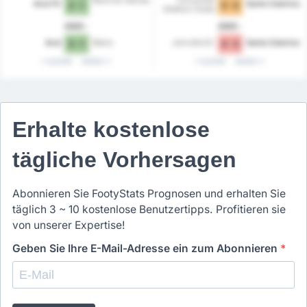
Avai FC
Santa Catarina
2 - 1
0 - 0
Atletico Clube
2025
2025
Avaí
Remo
Joinville EC
Santa Catarina
3 - 1
4 - 3
zurück
weiter
zurück
weiter
Erhalte kostenlose
tägliche Vorhersagen
Abonnieren Sie FootyStats Prognosen und erhalten Sie
täglich 3 ~ 10 kostenlose Benutzertipps. Profitieren sie
von unserer Expertise!
Geben Sie Ihre E-Mail-Adresse ein zum Abonnieren
*