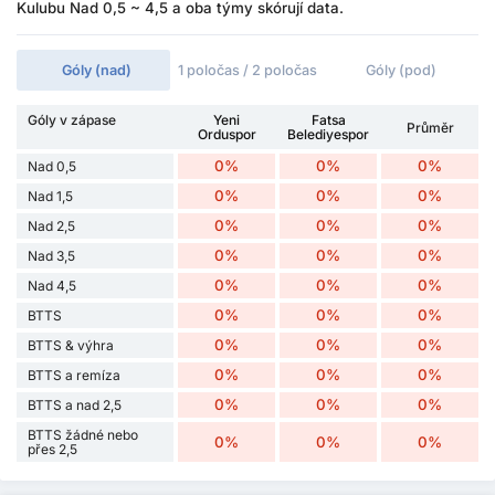
Kulubu Nad 0,5 ~ 4,5 a oba týmy skórují data.
Góly (nad)
1 poločas / 2 poločas
Góly (pod)
Góly v zápase
Yeni
Fatsa
Průměr
Orduspor
Belediyespor
0%
0%
0%
Nad 0,5
0%
0%
0%
Nad 1,5
0%
0%
0%
Nad 2,5
0%
0%
0%
Nad 3,5
0%
0%
0%
Nad 4,5
0%
0%
0%
BTTS
0%
0%
0%
BTTS & výhra
0%
0%
0%
BTTS a remíza
0%
0%
0%
BTTS a nad 2,5
BTTS žádné nebo
0%
0%
0%
přes 2,5