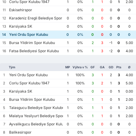
Corlu Spor Kulubu 1947
10
1
0%
1
1
0
1
2.00
Eskisehirspor
11
0
0%
0
0
0
0
0
Karadeniz Eregli Belediye Spor Kulubu
12
0
0%
0
0
0
0
0
Karsiyaka SK
13
0
0%
0
0
0
0
0
Yeni Ordu Spor Kulubu
14
0
0%
0
0
0
0
0
Bursa Yildirim Spor Kulubu
15
1
0%
2
3
-1
0
5.00
Fatsa Belediyesi Spor Kulubu
16
1
0%
1
3
-2
0
4.00
Tým
MP
Výhra v %
GF
GA
GD
Pts
Ø
Yeni Ordu Spor Kulubu
1
1
100%
3
1
2
3
4.00
Corlu Spor Kulubu 1947
2
1
100%
3
2
1
3
5.00
Karsiyaka SK
3
1
0%
0
0
0
1
0.00
Bursa Yildirim Spor Kulubu
4
1
0%
1
1
0
1
2.00
Talasgucu Belediye Spor Kulubu
5
1
0%
1
1
0
1
2.00
Malatya Yesilyurt Belediye Spor Kulubu
6
1
0%
1
1
0
1
2.00
Ayvalikgucu Belediye Spor Kulubu
7
0
0%
0
0
0
0
0
Balikesirspor
8
0
0%
0
0
0
0
0