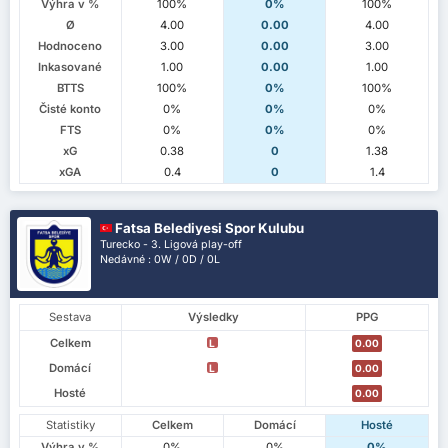
Výhra v %
100%
0%
100%
Ø
4.00
0.00
4.00
Hodnoceno
3.00
0.00
3.00
Inkasované
1.00
0.00
1.00
BTTS
100%
0%
100%
Čisté konto
0%
0%
0%
FTS
0%
0%
0%
xG
0.38
0
1.38
xGA
0.4
0
1.4
Fatsa Belediyesi Spor Kulubu
Turecko - 3. Ligová play-off
Nedávné : 0W / 0D / 0L
Sestava
Výsledky
PPG
Celkem
L
0.00
Domácí
L
0.00
Hosté
0.00
Statistiky
Celkem
Domácí
Hosté
Výhra v %
0%
0%
0%