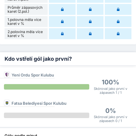
Průměr zápasových
karet (2.pol.)
1.polovna měla více
karet v %
2.polovina měla více
karet v %
Kdo vstřelí gól jako první?
Yeni Ordu Spor Kulubu
100%
Skóroval jako první v
zápasech 1 / 1
Fatsa Belediyesi Spor Kulubu
0%
Skóroval jako první v
zápasech 0 / 1
Góly podle minut