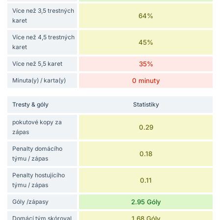
Více než 3,5 trestných
64%
karet
Více než 4,5 trestných
45%
karet
Více než 5,5 karet
35%
Minuta(y) / karta(y)
0 minuty
Tresty & góly
Statistiky
pokutové kopy za
0.29
zápas
Penalty domácího
0.18
týmu / zápas
Penalty hostujícího
0.11
týmu / zápas
Góly /zápasy
2.95 Góly
Domácí tým skóroval
1.68 Góly