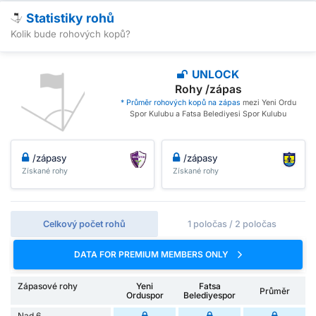
Statistiky rohů
Kolik bude rohových kopů?
UNLOCK
Rohy /zápas
* Průměr rohových kopů na zápas
mezi Yeni Ordu
Spor Kulubu a Fatsa Belediyesi Spor Kulubu
/zápasy
/zápasy
Získané rohy
Získané rohy
Celkový počet rohů
1 poločas / 2 poločas
DATA FOR PREMIUM MEMBERS ONLY
Zápasové rohy
Yeni
Fatsa
Průměr
Orduspor
Belediyespor
Nad 6