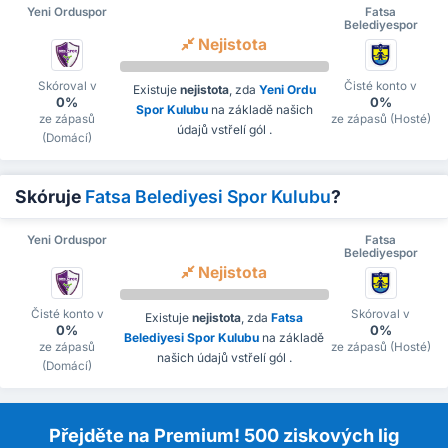
Yeni Orduspor
Fatsa
Belediyespor
Nejistota
Skóroval v
Čisté konto v
Existuje
nejistota
, zda
Yeni Ordu
0%
0%
Spor Kulubu
na základě našich
ze zápasů
ze zápasů (Hosté)
údajů vstřelí gól .
(Domácí)
Skóruje
Fatsa Belediyesi Spor Kulubu
?
Yeni Orduspor
Fatsa
Belediyespor
Nejistota
Čisté konto v
Skóroval v
Existuje
nejistota
, zda
Fatsa
0%
0%
Belediyesi Spor Kulubu
na základě
ze zápasů
ze zápasů (Hosté)
našich údajů vstřelí gól .
(Domácí)
Přejděte na Premium! 500 ziskových lig