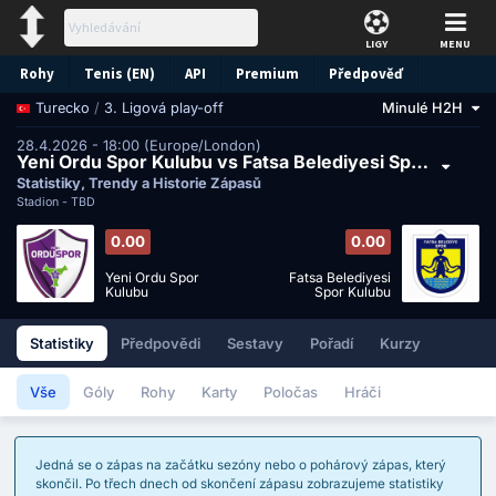
LIGY
MENU
Rohy
Tenis (EN)
API
Premium
Předpověď
/
3. Ligová play-off
Minulé H2H
Turecko
28.4.2026 - 18:00 (Europe/London)
Yeni Ordu Spor Kulubu vs Fatsa Belediyesi Spor Kulubu
Statistiky, Trendy a Historie Zápasů
Stadion -
TBD
0.00
0.00
Yeni Ordu Spor
Fatsa Belediyesi
Kulubu
Spor Kulubu
Statistiky
Předpovědi
Sestavy
Pořadí
Kurzy
Vše
Góly
Rohy
Karty
Poločas
Hráči
Jedná se o zápas na začátku sezóny nebo o pohárový zápas, který
skončil. Po třech dnech od skončení zápasu zobrazujeme statistiky