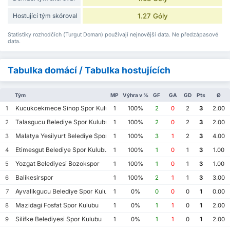
Hostující tým skóroval
1.27 Góly
Statistiky rozhodčích (Turgut Doman) používají nejnovější data. Ne předzápasové
data.
Tabulka domácí / Tabulka hostujících
Tým
MP
Výhra v %
GF
GA
GD
Pts
Ø
Kucukcekmece Sinop Spor Kulubu
1
1
100%
2
0
2
3
2.00
Talasgucu Belediye Spor Kulubu
2
1
100%
2
0
2
3
2.00
Malatya Yesilyurt Belediye Spor Kulubu
3
1
100%
3
1
2
3
4.00
Etimesgut Belediye Spor Kulubu
4
1
100%
1
0
1
3
1.00
Yozgat Belediyesi Bozokspor
5
1
100%
1
0
1
3
1.00
Balikesirspor
6
1
100%
2
1
1
3
3.00
Ayvalikgucu Belediye Spor Kulubu
7
1
0%
0
0
0
1
0.00
Mazidagi Fosfat Spor Kulubu
8
1
0%
1
1
0
1
2.00
Silifke Belediyesi Spor Kulubu
9
1
0%
1
1
0
1
2.00