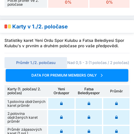
Počet proher ve 2.
0%
0%
poločase
Karty v 1./2. poločase
Statistiky karet Yeni Ordu Spor Kulubu a Fatsa Belediyesi Spor
Kulubu's v prvním a druhém poločase pro vaše předpovědi.
Průměr 1./2. poločasu
Nad 0,5 - 3 (1 poločas / 2 poločas)
DATA FOR PREMIUM MEMBERS ONLY
Karty (1. poločas/ 2.
Yeni
Fatsa
Průměr
poločas)
Orduspor
Belediyespor
1.polovina obdržených
karet průměr
2.polovina
obdržených karet
průměr
Průměr zápasových
karet (1.pol.)