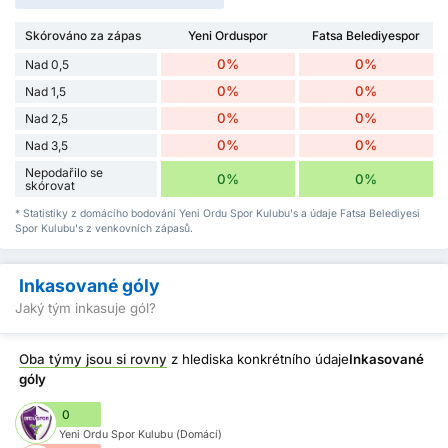
Skórováno za zápas
Yeni Orduspor
Fatsa Belediyespor
0%
0%
Nad 0,5
0%
0%
Nad 1,5
0%
0%
Nad 2,5
0%
0%
Nad 3,5
Nepodařilo se
0%
0%
skórovat
* Statistiky z domácího bodování Yeni Ordu Spor Kulubu's a údaje Fatsa Belediyesi
Spor Kulubu's z venkovních zápasů.
Inkasované góly
Jaký tým inkasuje gól?
Oba týmy jsou si rovny
z hlediska konkrétního údaje
Inkasované
góly
0
Yeni Ordu Spor Kulubu (Domácí)