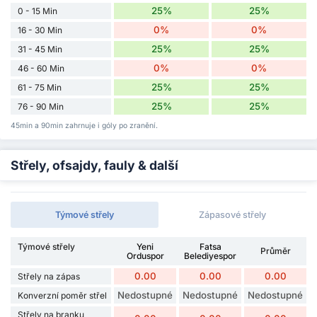
25%
25%
0 - 15 Min
0%
0%
16 - 30 Min
25%
25%
31 - 45 Min
0%
0%
46 - 60 Min
25%
25%
61 - 75 Min
25%
25%
76 - 90 Min
45min a 90min zahrnuje i góly po zranění.
Střely, ofsajdy, fauly & další
Týmové střely
Zápasové střely
Týmové střely
Yeni
Fatsa
Průměr
Orduspor
Belediyespor
0.00
0.00
0.00
Střely na zápas
Nedostupné
Nedostupné
Nedostupné
Konverzní poměr střel
Střely na branku