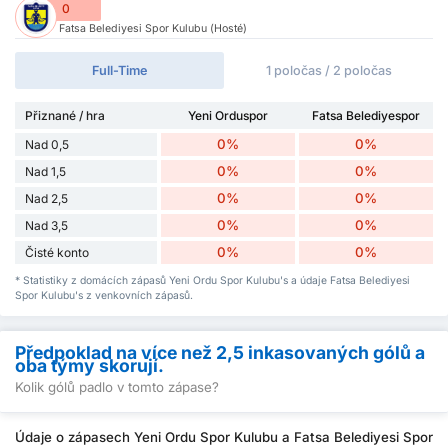
0
Fatsa Belediyesi Spor Kulubu (Hosté)
Full-Time
1 poločas / 2 poločas
Přiznané / hra
Yeni Orduspor
Fatsa Belediyespor
0%
0%
Nad 0,5
0%
0%
Nad 1,5
0%
0%
Nad 2,5
0%
0%
Nad 3,5
0%
0%
Čisté konto
* Statistiky z domácích zápasů Yeni Ordu Spor Kulubu's a údaje Fatsa Belediyesi
Spor Kulubu's z venkovních zápasů.
Předpoklad na více než 2,5 inkasovaných gólů a
oba týmy skorují.
Kolik gólů padlo v tomto zápase?
Údaje o zápasech Yeni Ordu Spor Kulubu a Fatsa Belediyesi Spor