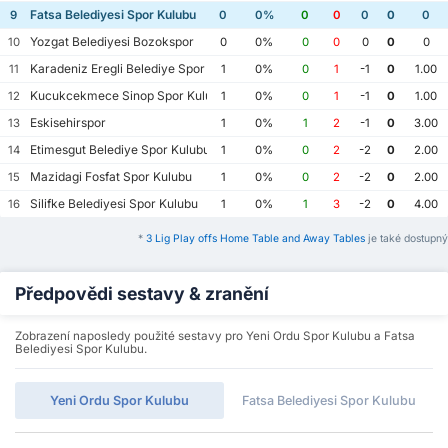
Fatsa Belediyesi Spor Kulubu
9
0
0%
0
0
0
0
0
Yozgat Belediyesi Bozokspor
10
0
0%
0
0
0
0
0
Karadeniz Eregli Belediye Spor Kulubu
11
1
0%
0
1
-1
0
1.00
Kucukcekmece Sinop Spor Kulubu
12
1
0%
0
1
-1
0
1.00
Eskisehirspor
13
1
0%
1
2
-1
0
3.00
Etimesgut Belediye Spor Kulubu
14
1
0%
0
2
-2
0
2.00
Mazidagi Fosfat Spor Kulubu
15
1
0%
0
2
-2
0
2.00
Silifke Belediyesi Spor Kulubu
16
1
0%
1
3
-2
0
4.00
*
3 Lig Play offs Home Table and Away Tables
je také dostupný
Předpovědi sestavy & zranění
Zobrazení naposledy použité sestavy pro Yeni Ordu Spor Kulubu a Fatsa
Belediyesi Spor Kulubu.
Yeni Ordu Spor Kulubu
Fatsa Belediyesi Spor Kulubu