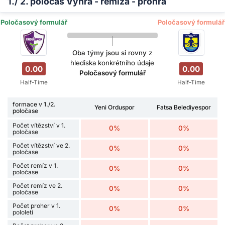
1./ 2. poločas Výhra - remíza - prohra
Poločasový formulář
Poločasový formulář
Oba týmy jsou si rovny
z
hlediska konkrétního údaje
0.00
0.00
Poločasový formulář
Half-Time
Half-Time
formace v 1./2.
Yeni Orduspor
Fatsa Belediyespor
poločase
Počet vítězství v 1.
0%
0%
poločase
Počet vítězství ve 2.
0%
0%
poločase
Počet remíz v 1.
0%
0%
poločase
Počet remíz ve 2.
0%
0%
poločase
Počet proher v 1.
0%
0%
pololetí