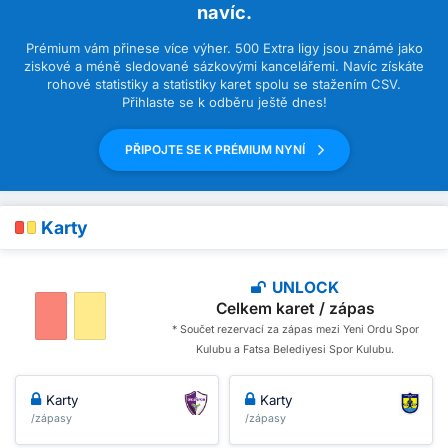
navíc.
Prémium vám přinese více výher. 500 Extra ligy jsou známé jako
ziskové a méně sledované sázkovými kancelářemi. Navíc získáte
rohové statistiky a statistiky karet spolu se stažením CSV.
Přihlaste se k odběru ještě dnes!
PŘIPOJTE SE K PRÉMIUM NYNÍ
Karty
UNLOCK
Celkem karet / zápas
* Součet rezervací za zápas mezi Yeni Ordu Spor
Kulubu a Fatsa Belediyesi Spor Kulubu.
Karty
Karty
/zápasy
/zápasy