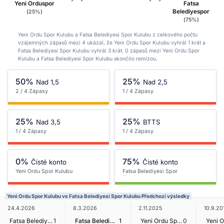
Yeni Orduspor
Fatsa
Belediyespor
(25%)
(75%)
Yeni Ordu Spor Kulubu a Fatsa Belediyesi Spor Kulubu z celkového počtu
vzájemných zápasů mezi 4 ukázal, že Yeni Ordu Spor Kulubu vyhrál 1 krát a
Fatsa Belediyesi Spor Kulubu vyhrál 3 krát. 0 zápasů mezi Yeni Ordu Spor
Kulubu a Fatsa Belediyesi Spor Kulubu skončilo remízou.
50%
25%
Nad 1,5
Nad 2,5
2 / 4 Zápasy
1 / 4 Zápasy
25%
25%
Nad 3,5
BTTS
1 / 4 Zápasy
1 / 4 Zápasy
0%
75%
Čisté konto
Čisté konto
Yeni Ordu Spor Kulubu
Fatsa Belediyesi Spor
Kulubu
Yeni Ordu Spor Kulubu vs Fatsa Belediyesi Spor Kulubu Předchozí výsledky
24.4.2026
8.3.2026
2.11.2025
10.9.20
Fatsa Belediyesi Spor Kulubu
1
Fatsa Belediyesi Spor Kulubu
1
Yeni Ordu Spor Kulubu
0