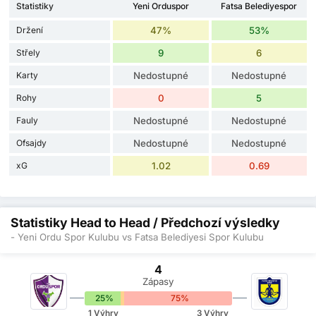
Statistiky
Yeni Orduspor
Fatsa Belediyespor
Držení
47%
53%
Střely
9
6
Karty
Nedostupné
Nedostupné
Rohy
0
5
Fauly
Nedostupné
Nedostupné
Ofsajdy
Nedostupné
Nedostupné
xG
1.02
0.69
Statistiky Head to Head / Předchozí výsledky
- Yeni Ordu Spor Kulubu vs Fatsa Belediyesi Spor Kulubu
4
Zápasy
25%
0%
75%
1 Výhry
3 Výhry