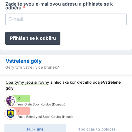
Zadejte svou e-mailovou adresu a přihlaste se k
odběru
*
Přihlásit se k odběru
Vstřelené góly
Který tým vstřelí více branek?
Oba týmy jsou si rovny
z hlediska konkrétního údaje
Vstřelené
góly
0
Yeni Ordu Spor Kulubu (Domácí)
0
Fatsa Belediyesi Spor Kulubu (Hosté)
Full-Time
1 poločas / 2 poločas