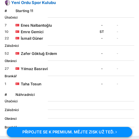
Yeni Ordu Spor Kulubu
#
Starting 11
Útočníci
Enes Nalbantoğlu
7
-
-
Emre Gemici
10
ST
-
İsmail Güner
22
-
-
Záložníci
Zafer Göktuğ Erdem
52
-
-
Obránci
Yılmaz Basravi
27
-
-
Brankář
Taha Tosun
1
-
-
#
Náhradníci
Útočníci
Záložníci
Obránci
Brankář
PŘIPOJTE SE K PREMIUM. MĚJTE ZISK UŽ TEĎ.