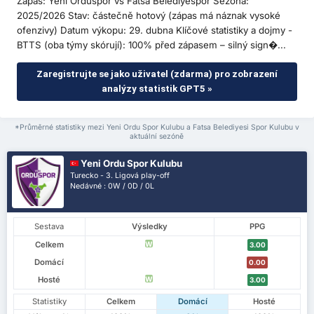
Zápas: Yeni Orduspor vs Fatsa Belediyespor Sezóna:
2025/2026 Stav: částečně hotový (zápas má náznak vysoké
ofenzivy) Datum výkopu: 29. dubna Klíčové statistiky a dojmy -
BTTS (oba týmy skórují): 100% před zápasem – silný sign�...
Zaregistrujte se jako uživatel (zdarma) pro zobrazení
analýzy statistik GPT5 »
*Průměrné statistiky mezi Yeni Ordu Spor Kulubu a Fatsa Belediyesi Spor Kulubu v
aktuální sezóně
Yeni Ordu Spor Kulubu
Turecko - 3. Ligová play-off
Nedávné : 0W / 0D / 0L
Sestava
Výsledky
PPG
Celkem
W
3.00
Domácí
0.00
Hosté
W
3.00
Statistiky
Celkem
Domácí
Hosté