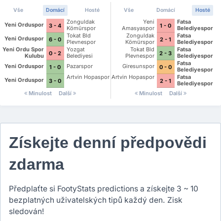
Vše
Domácí
Hosté
Vše
Domácí
Hosté
Zonguldak
Yeni
Fatsa
Yeni Orduspor
3 - 4
1 - 0
Kömürspor
Amasyaspor
Belediyespor
Tokat Bld
Zonguldak
Fatsa
Yeni Orduspor
6 - 0
2 - 1
Plevnespor
Kömürspor
Belediyespor
Yeni Ordu Spor
Yozgat
Tokat Bld
Fatsa
0 - 2
2 - 3
Kulubu
Belediyesi
Plevnespor
Belediyespor
Bozokspor
Fatsa
Yeni Orduspor
Pazarspor
Giresunspor
1 - 0
0 - 0
Belediyespor
Artvin Hopaspor
Artvin Hopaspor
Fatsa
Yeni Orduspor
3 - 0
2 - 1
Belediyespor
Minulost
Další
Minulost
Další
Získejte denní předpovědi
zdarma
Předplaťte si FootyStats predictions a získejte 3 ~ 10
bezplatných uživatelských tipů každý den. Zisk
sledován!