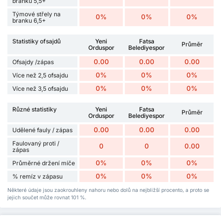
branku 5,5+
Týmové střely na
0%
0%
0%
branku 6,5+
Statistiky ofsajdů
Yeni
Fatsa
Průměr
Orduspor
Belediyespor
0.00
0.00
0.00
Ofsajdy /zápas
0%
0%
0%
Více než 2,5 ofsajdu
0%
0%
0%
Více než 3,5 ofsajdu
Různé statistiky
Yeni
Fatsa
Průměr
Orduspor
Belediyespor
0.00
0.00
0.00
Udělené fauly / zápas
Faulovaný proti /
0
0
0.00
zápas
0%
0%
0%
Průměrné držení míče
0%
0%
0%
% remíz v zápasu
Některé údaje jsou zaokrouhleny nahoru nebo dolů na nejbližší procento, a proto se
jejich součet může rovnat 101 %.