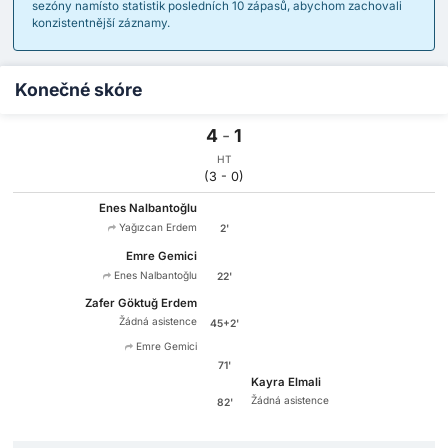
sezóny namísto statistik posledních 10 zápasů, abychom zachovali
konzistentnější záznamy.
Konečné skóre
4
-
1
HT
(3 - 0)
Enes Nalbantoğlu
Yağızcan Erdem
2'
Emre Gemici
Enes Nalbantoğlu
22'
Zafer Göktuğ Erdem
Žádná asistence
45+2'
Emre Gemici
71'
Kayra Elmali
Žádná asistence
82'