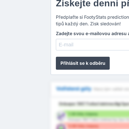
Získejte denní 
Předplaťte si FootyStats predictio
tipů každý den. Zisk sledován!
Zadejte svou e-mailovou adresu a
Přihlásit se k odběru
Vstřelené góly
Který tým vstřelí ví
Orduspor 1967 Futbol Isletmeciligi Sp
1.38 Góly /zápasy
Orduspor 1967 Futbol Isletmeciligi Spor 
0.88 Góly /zápasy