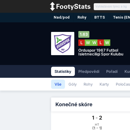
Nad/pod
Rohy
BTTS
Tenis (E
1.63
L
W
W
L
W
Orduspor 1967 Futbol
Isletmeciligi Spor Kulubu
Statistiky
Předpovědi
Pořadí
Ku
Vše
Góly
Rohy
Karty
Poločas
Konečné skóre
1
-
2
HT
(1 - 1)