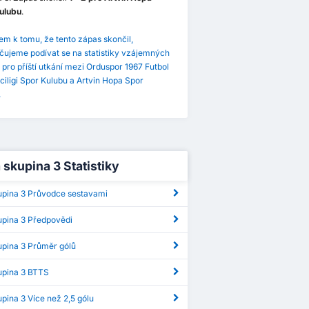
ulubu
.
m k tomu, že tento zápas skončil,
čujeme podívat se na statistiky vzájemných
pro příští utkání mezi Orduspor 1967 Futbol
ciligi Spor Kulubu a Artvin Hopa Spor
.
a skupina 3 Statistiky
kupina 3 Průvodce sestavami
kupina 3 Předpovědi
kupina 3 Průměr gólů
kupina 3 BTTS
kupina 3 Více než 2,5 gólu