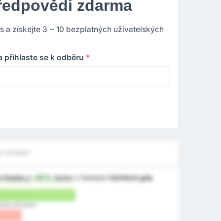
předpovědi zdarma
ns a získejte 3 ~ 10 bezplatných uživatelských
 přihlaste se k odběru
*
ce branek?
or Kulubu
jr
+57%
better
z hlediska
Vstřelené góly
Kulubu (Domácí)