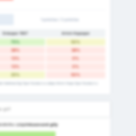
1 poločas / 2 poločas
Orduspor 1967
Artvin Hopaspor
75%
50%
38%
38%
13%
0%
13%
0%
25%
50%
ol Isletmeciligi Spor Kulubu's a údaje Artvin Hopa Spor Kulubu's z
e gól?
krétního údaje
Inkasované góly