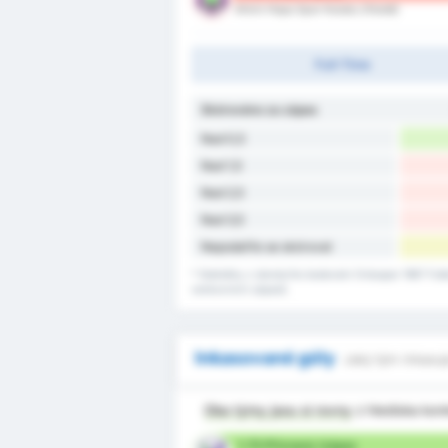
Artvin Hopa Spor Kulubu (Hosté)
Full-Time
Skórováno za zápas
Nad 0,5
Nad 1,5
Nad 2,5
Nad 3,5
Nepodařilo se skórovat
* Statistiky z domácího bodování Orduspor 1967 Futb
venkovních zápasů.
Inkasované góly
Jaký tým inkasuj
Oba týmy jsou si rovny
z hlediska kon
1.75 Přiznaný /zápas