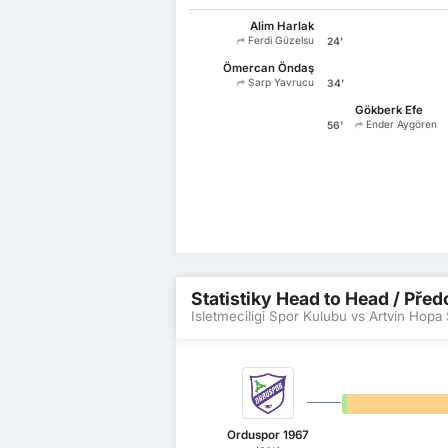
Alim Harlak
Ferdi Güzelsu
24'
Ömercan Öndaş
Sarp Yavrucu
34'
Gökberk Efe
Ender Aygören
56'
Statistiky Head to Head / Pře
Isletmeciligi Spor Kulubu vs Artvin Hopa
0%
Orduspor 1967