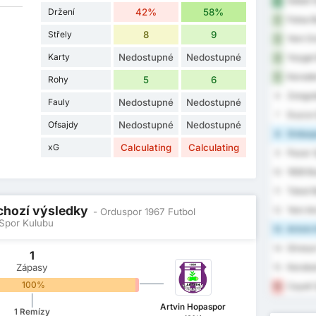
Sebat G
1
Držení
42%
58%
Fatsa B
2
Střely
8
9
Yeni Or
3
Karty
Nedostupné
Nedostupné
Yozgat 
4
Karaden
5
Rohy
5
6
Zongul
6
Fauly
Nedostupné
Nedostupné
Duzce 
7
Ofsajdy
Nedostupné
Nedostupné
Orduspo
8
xG
Calculating
Calculating
Pazar 
9
1926 B
10
Tokat B
11
dchozí výsledky
Yeni A
12
- Orduspor 1967 Futbol
 Spor Kulubu
Artvin 
13
Giresun
14
1
Zápasy
Karabu
15
100%
0%
Cayeli 
16
Artvin Hopaspor
1 Remízy