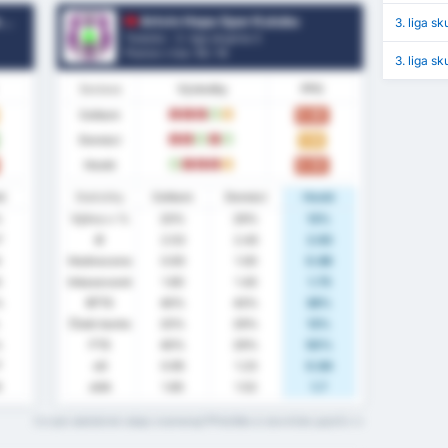
u
Artvin Hopa Spor Kulubu
3. liga s
Turecko - 3. liga skupina 3
Pozice v lize.
13
/ 16
3. liga s
Sestava
Výsledky
PPG
Celkem
0.80
L
L
L
W
D
Domácí
1.14
L
L
W
L
W
Hosté
0.50
W
L
L
L
D
té
Statistiky
Celkem
Domácí
Hosté
%
Výhra v %
20%
29%
13%
7
Ø
2.53
2.43
2.63
Hodnoceno
0.93
1.00
0.88
3
Inkasované
1.60
1.43
1.75
%
BTTS
40%
43%
38%
Čisté konto
20%
29%
13%
%
FTS
40%
29%
50%
7
xG
0.95
1.23
0.84
9
xGA
1.65
1.52
1.7
Co tyto statistické údaje znamenají?Přečtěte si slovníček pojmů