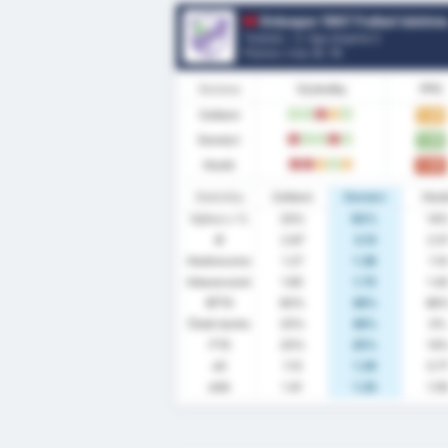
Orduspor 1967 Futbol Isletmeciligi Spor Kulub
Turecko - 3. liga skupina 3
Pozice v lize.
8
/ 16
Sestava
Výsledky
PPG
Celkem
1.33
W
W
L
D
W
Domácí
1.63
L
W
W
L
W
Hosté
1.00
L
L
D
W
D
Statistiky
Celkem
Domácí
Hos
Výhra v %
33%
50%
14
Ø
2.87
3.13
2.5
Hodnoceno
1.27
1.38
1.14
Inkasované
1.60
1.75
1.4
BTTS
60%
38%
86
Čisté konto
20%
38%
0%
FTS
20%
25%
14
xG
1.13
1.29
0.7
xGA
1.41
1.33
1.5