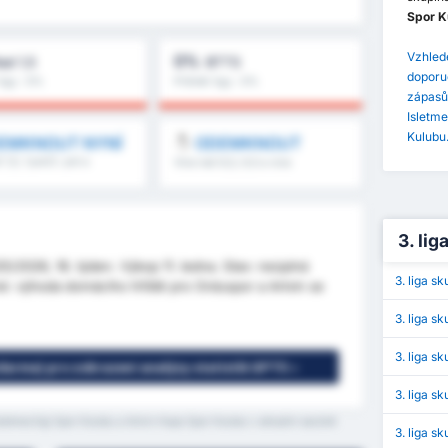
Spor K
Vzhlede
0%
ad 1,5
BTTS
doporu
ligy : 0%
Průměr ligy : 0%
zápasů 
Isletme
Kulubu
EMKNOUT NYNÍ
ODEMKNOUT
 1,5, 1.pol/2. pol a
Více než 8,5, 9,5 a více
3. lig
5/2026, 16. týden. Výkop 11. ledna. Stav: neúplná
3. liga s
né: výhoda domácího hřiště pro Orduspor a Artvin se
3. liga s
3. liga s
(zdarma) pro zobrazení analýzy statistik GPT5 »
3. liga s
sletmeciligi Spor Kulubu a Artvin Hopa Spor Kulubu v aktuální sezóně
3. liga s