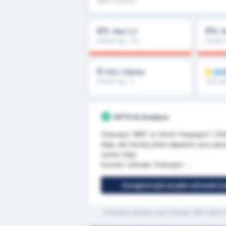
0%
0%
Nad 2,5
N
Průměr ligy : 0%
Průměr 
0
OD
Góly /zápasy
Průměr ligy : 0
Více než
další
GPT5 AI Analýza
Orduspor 1967 vs Artvin Hopaspor | 202
data, ale trendy před zápasem jsou jas
venku trápí.
Domácí výhoda: Orduspor ...
Zaregistrujte se jako uživatel 
*Průměrné statistiky mezi Orduspor 1967 Futbol I