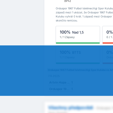
(0%)
Orduspor 1967 Futbol Isletmeciligi Spor Kulu
zápasů mezi 1 ukázal, že Orduspor 1967 Futbol
Kulubu vyhrál 0 krát. 1 zápasů mezi Orduspor 
skončilo remízou.
100%
0
Nad 1,5
1 / 1 Zápasy
0 / 1
100%
0
BTTS
1 / 1 Zápasy
Ordu
Islet
Orduspor 1967 Futbol Isletmeciligi Spor Kulubu vs A
7.9.2025
Artvin Hopa Spor Kulubu
1
Orduspor 1967 Futbol Isletmeciligi Spor Kulubu
1
Všechny předpovědi
- Orduspor 1
Spor Kulubu