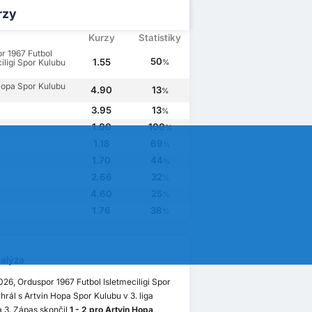
rzy
Kurzy
Statistiky
r 1967 Futbol
50
1.55
iligi Spor Kulubu
%
Hopa Spor Kulubu
4.90
13
%
3.95
13
%
1.00
100
%
1.18
69
%
1.70
44
%
2.66
32
%
4.60
25
%
1.76
38
%
alýza
2026, Orduspor 1967 Futbol Isletmeciligi Spor
hrál s Artvin Hopa Spor Kulubu v 3. liga
 3. Zápas skončil
1 - 2 pro Artvin Hopa