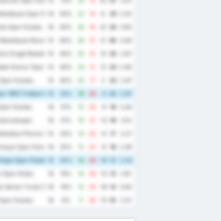
enclik Spor Kulubu
15
73%
33
13
20
37
3.07
elediyesi Spor Kulubu
16
63%
22
14
8
33
2.25
du Spor Kulubu
16
63%
40
18
22
32
3.63
Belediyesi Bozokspor
15
60%
36
15
21
30
3.40
iz Eregli Belediye Spor Kulubu
15
40%
25
15
10
25
2.67
dak Komur Spor Kulubu
15
40%
24
12
12
23
2.40
Spor Kulubu
15
40%
20
17
3
23
2.47
r 1967 Futbol Isletmeciligi Spor Kulubu
15
33%
19
24
-5
20
2.87
Spor Kulubu
16
31%
15
24
-9
19
2.44
ulancakspor
16
31%
19
31
-12
19
3.13
elediye Plevne Spor Kulubu
15
33%
14
20
-6
17
2.27
masya Spor Kulubu
16
25%
15
23
-8
16
2.38
Hopa Spor Kulubu
15
20%
14
24
-10
12
2.53
 Spor Klubu
16
19%
16
29
-13
12
2.81
k Idman Yurdu Spor Kulubu
16
19%
15
33
-18
12
3.00
Spor Kulubu
16
6%
11
26
-15
10
2.31