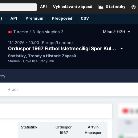
API
Vyhledávání zápasů
Statistiky
N)
API
Premium
Předpověď
CSV
/
3. liga skupina 3
Minulé H2H
Turecko
11.1.2026 - 10:00 (Europe/London)
Orduspor 1967 Futbol Isletmeciligi Spor Kulubu vs Artvin Hopa Spor Kulubu
Statistiky, Trendy a Historie Zápasů
Stadion -
Ünye İlçe Stadyumu
rzy
Hráči
3. 
Tým
Statistiky
Orduspor
Artvin
1967
Hopaspor