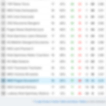
TKP Elana Torun
4
17
41%
26
23
3
26
2.88
MKS Flota Swinoujscie
5
16
50%
26
27
-1
26
3.31
SKS Unia Swarzedz
6
16
44%
24
18
6
25
2.63
ZKS Kluczevia Stargard
7
16
44%
30
19
11
24
3.06
Pogon Nowe Skalmierzyce
8
16
44%
23
25
-2
24
3.00
Klub Sportowy Lipno Steszew
9
17
41%
24
30
-6
24
3.18
KS Blekitni Stargard Szczecinski
10
17
35%
25
24
1
23
2.88
KKS Lech Poznan II
11
17
35%
30
29
1
22
3.47
Klub Sportowy Notec Czarnkow
12
16
38%
22
24
-2
22
2.88
KS Wda Swiecie
13
17
29%
16
37
-21
20
3.12
GZS Tluchowia Tluchowo
14
16
31%
16
32
-16
17
3.00
MKS Victoria Wrzesnia
15
15
33%
14
17
-3
16
2.07
MKS Pogon Szczecin II
16
16
25%
17
36
-19
14
3.31
GKS Cartusia Kartuzy
17
17
24%
17
31
-14
13
2.82
Ludowy Klub Sportowy Wybrzeze Rewalskie Rewal
18
17
12%
10
46
-36
8
3.29
*
3 Liga Group 2 Home Table and Away Tables
je také dostupný