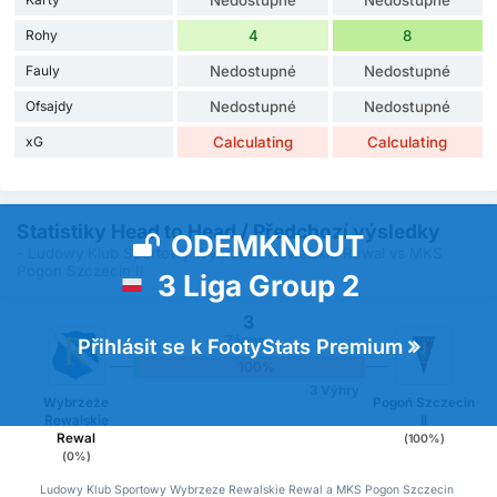
Rohy
4
8
Fauly
Nedostupné
Nedostupné
Ofsajdy
Nedostupné
Nedostupné
xG
Calculating
Calculating
Statistiky Head to Head / Předchozí výsledky
ODEMKNOUT
- Ludowy Klub Sportowy Wybrzeze Rewalskie Rewal vs MKS
Pogon Szczecin II
3 Liga Group 2
3
Zápasy
Přihlásit se k FootyStats Premium
0%
0%
100%
3 Výhry
Wybrzeże
Pogoń Szczecin
Rewalskie
II
Rewal
(100%)
(0%)
Ludowy Klub Sportowy Wybrzeze Rewalskie Rewal a MKS Pogon Szczecin