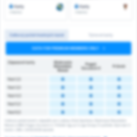
Karty
Karty
/zápasy
/zápasy
Celkový počet trestných karet
Týmové karty
DATA FOR PREMIUM MEMBERS ONLY
Zápasové karty
Wybrzeże
Pogoń
Rewalskie
Průměr
Szczecin II
Rewal
Nad 2,5
Nad 3,5
Nad 4,5
Nad 5,5
Nad 6,5
Celkový počet karet k zápasům pro Ludowy Klub Sportowy Wybrzeze Rewalskie
Rewal a MKS Pogon Szczecin II. Průměr ligy je 3 Liga Group 2's průměr. Bylo tam 0
karet v 296 v 2025/2026 sezóně.