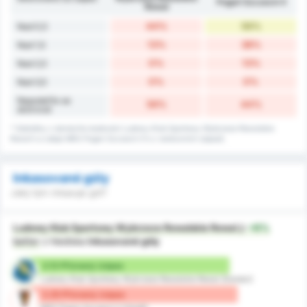
Pogoń Szczecin II
Rewal
44%
56%
Nad 0,5
13%
38%
Nad 1,5
0%
13%
Nad 2,5
0%
0%
Nad 3,5
Nepodařilo se
56%
44%
skórovat
* Statistiky z domácího bodování Ludowy Klub Sportowy Wybrzeze Rewalskie
Rewal's a údaje MKS Pogon Szczecin II's z venkovních zápasů.
Inkasované góly
Jaký tým inkasuje gól?
Ludowy Klub Sportowy Wybrzeze Rewalskie Rewal
jr
+6%
better
z hlediska
Inkasované góly
2.13 Přiznaný /zápas
Ludowy Klub Sportowy Wybrzeze Rewalskie Rewal (Domácí)
2.25 Přiznaný /zápas