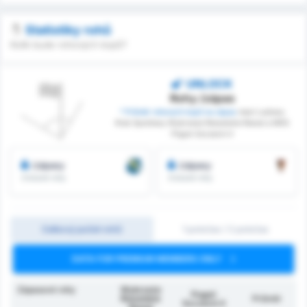
Statistiky rohů
Kolik bude rohových kopů?
UNLOCK
Rohy /zápas
* Průměr rohových kopů na zápas
mezi Ludowy
Klub Sportowy Wybrzeze Rewalskie Rewal a MKS
Pogon Szczecin II
/zápasy
/zápasy
Získané rohy
Získané rohy
Celkový počet rohů
1 poločas / 2 poločas
DATA FOR PREMIUM MEMBERS ONLY
Zápasové rohy
Wybrzeże
Pogoń
Rewalskie
Průměr
Szczecin II