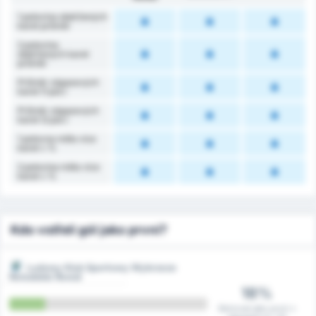
1.polovina obdržených
karet průměr
2.polovina
obdržených karet
průměr
Průměr zápasových
karet (1.pol.)
Průměr zápasových
karet (2.pol.)
1.polovna měla více
karet v %
2.polovina měla více
karet v %
Kdo vstřelí gól jako první?
Ludowy Klub Sportowy Wybrzeze
Rewalskie Rewal
18%
Skóroval jako první v