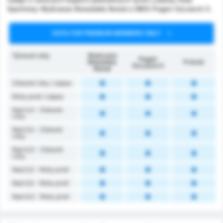
Sportowy Wybrzeze Rewalskie Rewal a MKS Pogon Szczecin II.
DATA FOR PREMIUM MEMBERS ONLY
Týmové rohy
Wybrzeże
Pogoń
Rewalskie
Průměr
Szczecin II
Rewal
Získané rohy / zápas
Rohy proti / zápas
Nad 2,5 - Získané
rohy
Nad 3,5 - Získané
rohy
Nad 4,5 - Získané
rohy
Nad 2,5 - Rohy proti
Nad 3,5 - Rohy proti
Nad 4,5 - Rohy proti