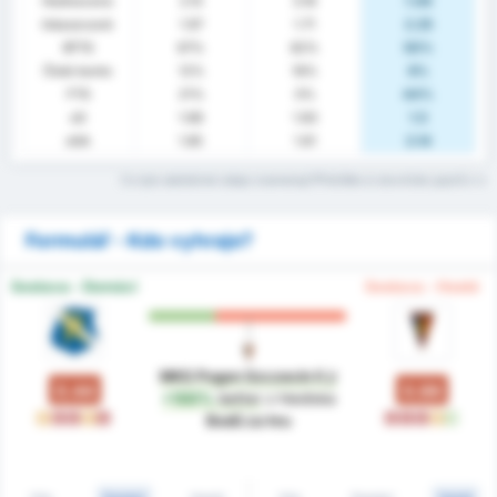
Hodnoceno
2.15
3.18
1.06
Inkasované
1.97
1.71
2.25
BTTS
67%
82%
50%
Čisté konto
12%
18%
6%
FTS
21%
0%
44%
xG
1.68
1.83
1.5
xGA
1.85
1.61
2.14
Co tyto statistické údaje znamenají?Přečtěte si slovníček pojmů
Formulář - Kdo vyhraje?
Sestava - Domácí
Sestava - Hosté
MKS Pogon Szczecin II
jr
0.44
0.88
+100%
better
z hlediska
D
L
L
D
L
L
L
L
D
W
Bodů za hru