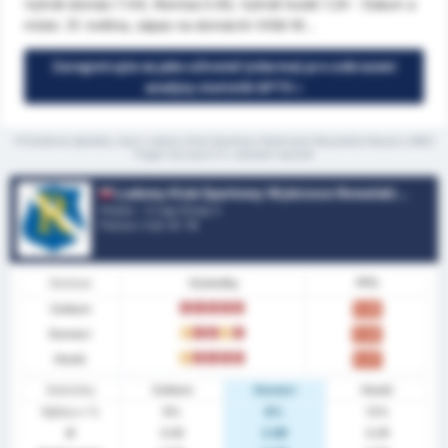
Vyhrát domácí 7.44, Remíza 5.93, Vyhrát hosté 1.24 - Datum a
místo: 31. května, zápas na domácím hřišti W...
Zaregistrujte se jako uživatel (zdarma) pro zobrazení
analýzy statistik GPT5 »
*Průměrné statistiky mezi Ludowy Klub Sportowy Wybrzeze Rewalskie Rewal a MKS
Pogon Szczecin II v aktuální sezóně
Ludowy Klub Sportowy Wybrzeze Rewalskie Rewal
Polsko - 3 Liga Group 2
Pozice v lize.
0
/ 18
Sestava
Výsledky
PPG
Celkem
L
L
L
L
L
0.45
Domácí
D
L
L
D
L
0.44
Hosté
D
L
L
L
L
0.47
Statistiky
Celkem
Domácí
Hosté
Výhra v %
9%
6%
12%
Ø
3.00
2.69
3.29