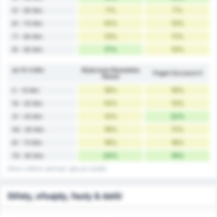
7%
7%
51 - 60 Min
10%
13%
61 - 70 Min
13%
11%
71 - 80 Min
17%
13%
81 - 90 Min
do 15-ti Min
Wybrzeże Rewalskie
Pogoń Szczecin II
Rewal
16%
16%
0 - 15 Min
14%
13%
16 - 30 Min
12%
22%
31 - 45 Min
16%
11%
46 - 60 Min
16%
18%
61 - 75 Min
24%
19%
76 - 90 Min
45min a 90min zahrnuje i góly po zranění.
Střely, ofsajdy, fauly & další