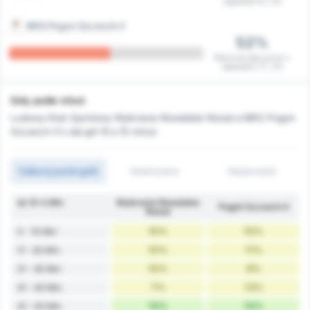
zápasech 6 / 33
MKS Pogon Szczecin II
52%
Skóroval jako první v
zápasech 17 / 33
Góly podle minut
Ludowy Klub Sportowy Wybrzeze Rewalskie Rewal a MKS Pogon
Szczecin II's dal gól 10 a 15 minut.
Celkový počet gólů
Hodnoceno
Inkasované
do 10-ti Min
Wybrzeże Rewalskie
Pogoń Szczecin II
Rewal
10%
10%
0 - 10 Min
10%
11%
11 - 20 Min
10%
9%
21 - 30 Min
7%
13%
31 - 40 Min
14%
14%
41 - 50 Min