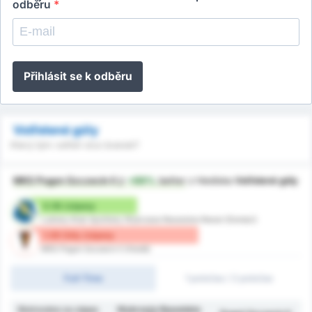
odběru
*
Přihlásit se k odběru
Vstřelené góly
Který tým vstřelí více branek?
MKS Pogon Szczecin II
jr
+89%
better
z hlediska
Vstřelené góly
0.56 /zápasy
Ludowy Klub Sportowy Wybrzeze Rewalskie Rewal (Domácí)
1.06 Góly /zápasy
MKS Pogon Szczecin II (Hosté)
Full-Time
1 poločas / 2 poločas
Skórováno za zápas
Wybrzeże Rewalskie