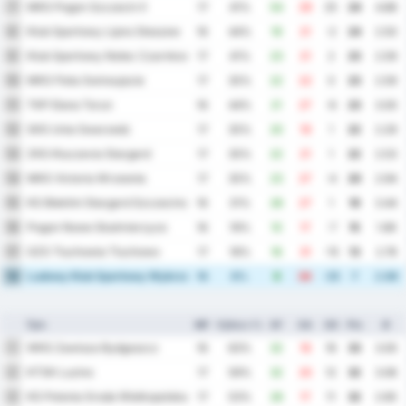
MKS Pogon Szczecin II
7
17
41%
54
29
25
24
4.88
Klub Sportowy Lipno Steszew
8
16
44%
19
21
-2
24
2.50
Klub Sportowy Notec Czarnkow
9
17
41%
23
21
2
23
2.59
MKS Flota Swinoujscie
10
17
35%
22
22
0
23
2.59
TKP Elana Torun
11
16
44%
21
27
-6
23
3.00
SKS Unia Swarzedz
12
17
35%
20
19
1
22
2.29
ZKS Kluczevia Stargard
13
17
35%
22
21
1
22
2.53
MKS Victoria Wrzesnia
14
17
35%
23
27
-4
20
2.94
KS Blekitni Stargard Szczecinski
15
16
31%
28
27
1
19
3.44
Pogon Nowe Skalmierzyce
16
16
19%
10
17
-7
15
1.69
GZS Tluchowia Tluchowo
17
17
18%
16
31
-15
13
2.76
Ludowy Klub Sportowy Wybrzeze Rewalskie Rewal
18
16
6%
9
34
-25
7
2.69
Tým
MP
Výhra v %
GF
GA
GD
Pts
Ø
WKS Zawisza Bydgoszcz
1
16
63%
32
16
16
33
3.00
KTSK Luzino
2
17
59%
32
20
12
32
3.06
KS Polonia Sroda Wielkopolska
3
17
53%
28
17
11
32
2.65