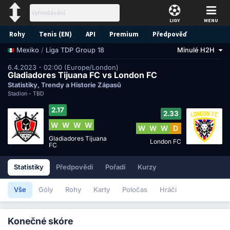
LIGY
MENU
Rohy
Tenis (EN)
API
Premium
Předpověď
/
Liga TDP Group 18
Minulé H2H
Mexiko
6.4.2023 - 02:00 (Europe/London)
Gladiadores Tijuana FC vs London FC
Statistiky, Trendy a Historie Zápasů
Stadion -
TBD
2.17
2.33
W
W
W
W
W
W
W
D
Gladiadores Tijuana
London FC
FC
Statistiky
Předpovědi
Pořadí
Kurzy
Vše
Góly
Rohy
Karty
Poločas
Hráči
Konečné skóre