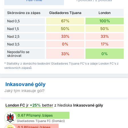
Skórováno za zápas
Gladiadores Tijuana
London
67%
100%
Nad 0,5
50%
50%
Nad 1,5
33%
33%
Nad 2,5
0%
17%
Nad 3,5
Nepodařilo se
33%
0%
skórovat
* Statistiky z domácího bodování Gladiadores Tijuana FC's a údaje London FC's z
venkovních zápasů.
Inkasované góly
Jaký tým inkasuje gól?
London FC
jr
+25%
better
z hlediska
Inkasované góly
0.67 Přiznaný /zápas
Gladiadores Tijuana FC (Domácí)
0.5 Přiznaný /zápas