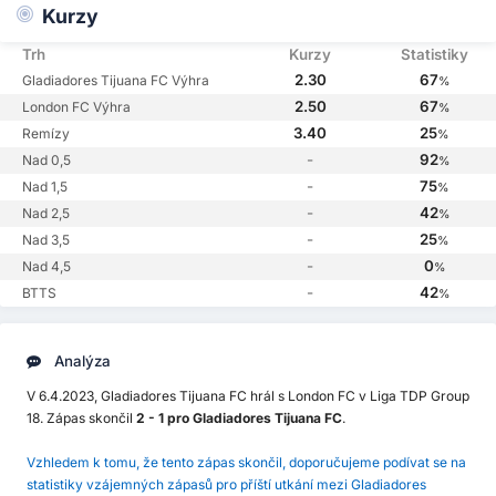
Kurzy
Trh
Kurzy
Statistiky
2.30
67
Gladiadores Tijuana FC Výhra
%
2.50
67
London FC Výhra
%
3.40
25
Remízy
%
-
92
Nad 0,5
%
-
75
Nad 1,5
%
-
42
Nad 2,5
%
-
25
Nad 3,5
%
-
0
Nad 4,5
%
-
42
BTTS
%
Analýza
V 6.4.2023, Gladiadores Tijuana FC hrál s London FC v Liga TDP Group
18. Zápas skončil
2 - 1 pro Gladiadores Tijuana FC
.
Vzhledem k tomu, že tento zápas skončil, doporučujeme podívat se na
statistiky vzájemných zápasů pro příští utkání mezi Gladiadores