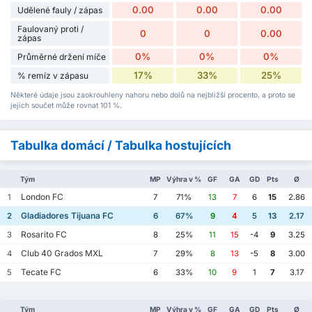
0.00
0.00
0.00
Udělené fauly / zápas
Faulovaný proti /
0
0
0.00
zápas
0%
0%
0%
Průměrné držení míče
17%
33%
25%
% remíz v zápasu
Některé údaje jsou zaokrouhleny nahoru nebo dolů na nejbližší procento, a proto se
jejich součet může rovnat 101 %.
Tabulka domácí / Tabulka hostujících
Tým
MP
Výhra v %
GF
GA
GD
Pts
Ø
London FC
1
7
71%
13
7
6
15
2.86
Gladiadores Tijuana FC
2
6
67%
9
4
5
13
2.17
Rosarito FC
3
8
25%
11
15
-4
9
3.25
Club 40 Grados MXL
4
7
29%
8
13
-5
8
3.00
Tecate FC
5
6
33%
10
9
1
7
3.17
Tým
MP
Výhra v %
GF
GA
GD
Pts
Ø