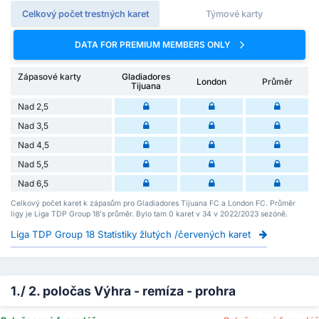
Celkový počet trestných karet
Týmové karty
DATA FOR PREMIUM MEMBERS ONLY
Zápasové karty
Gladiadores
London
Průměr
Tijuana
Nad 2,5
Nad 3,5
Nad 4,5
Nad 5,5
Nad 6,5
Celkový počet karet k zápasům pro Gladiadores Tijuana FC a London FC. Průměr
ligy je Liga TDP Group 18's průměr. Bylo tam 0 karet v 34 v 2022/2023 sezóně.
Liga TDP Group 18 Statistiky žlutých /červených karet
1./ 2. poločas Výhra - remíza - prohra