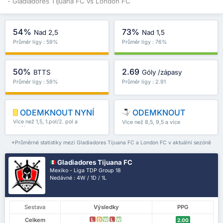
- Gladiadores Tijuana FC vs London FC
54%
73%
Nad 2,5
Nad 1,5
Průměr ligy : 59%
Průměr ligy : 76%
50%
2.69
BTTS
Góly /zápasy
Průměr ligy : 59%
Průměr ligy : 2.91
ODEMKNOUT NYNÍ
ODEMKNOUT
Více než 1,5, 1.pol/2. pol a
Více než 8,5, 9,5 a více
další
*Průměrné statistiky mezi Gladiadores Tijuana FC a London FC v aktuální sezóně
Gladiadores Tijuana FC
Mexiko - Liga TDP Group 18
Nedávné : 4W / 1D / 1L
Sestava
Výsledky
PPG
Celkem
L
D
W
L
W
2.00