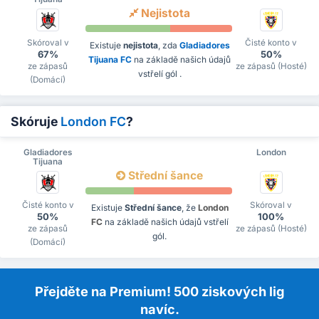
Nejistota
Skóroval v
Čisté konto v
Existuje
nejistota
, zda
Gladiadores
67%
50%
Tijuana FC
na základě našich údajů
ze zápasů
ze zápasů (Hosté)
vstřelí gól .
(Domácí)
Skóruje
London FC
?
Gladiadores
London
Tijuana
Střední šance
Čisté konto v
Skóroval v
Existuje
Střední šance
, že
London
50%
100%
FC
na základě našich údajů vstřelí
ze zápasů
ze zápasů (Hosté)
gól.
(Domácí)
Přejděte na Premium! 500 ziskových lig
navíc.