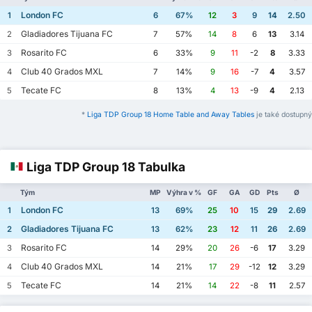
London FC
1
6
67%
12
3
9
14
2.50
Gladiadores Tijuana FC
2
7
57%
14
8
6
13
3.14
Rosarito FC
3
6
33%
9
11
-2
8
3.33
Club 40 Grados MXL
4
7
14%
9
16
-7
4
3.57
Tecate FC
5
8
13%
4
13
-9
4
2.13
*
Liga TDP Group 18 Home Table and Away Tables
je také dostupný
Liga TDP Group 18 Tabulka
Tým
MP
Výhra v %
GF
GA
GD
Pts
Ø
London FC
1
13
69%
25
10
15
29
2.69
Gladiadores Tijuana FC
2
13
62%
23
12
11
26
2.69
Rosarito FC
3
14
29%
20
26
-6
17
3.29
Club 40 Grados MXL
4
14
21%
17
29
-12
12
3.29
Tecate FC
5
14
21%
14
22
-8
11
2.57