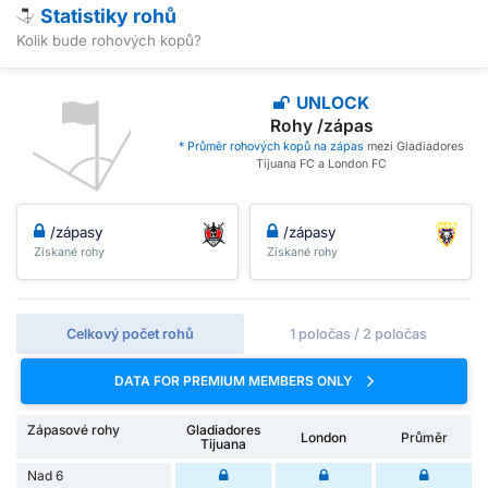
Statistiky rohů
Kolik bude rohových kopů?
UNLOCK
Rohy /zápas
* Průměr rohových kopů na zápas
mezi Gladiadores
Tijuana FC a London FC
/zápasy
/zápasy
Získané rohy
Získané rohy
Celkový počet rohů
1 poločas / 2 poločas
DATA FOR PREMIUM MEMBERS ONLY
Zápasové rohy
Gladiadores
London
Průměr
Tijuana
Nad 6