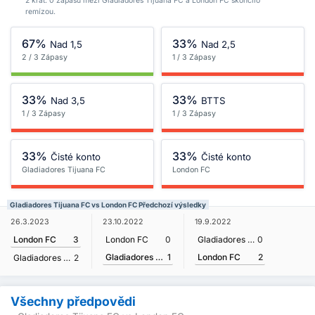
2 krát. 0 zápasů mezi Gladiadores Tijuana FC a London FC skončilo
remízou.
67%
33%
Nad 1,5
Nad 2,5
2 / 3 Zápasy
1 / 3 Zápasy
33%
33%
Nad 3,5
BTTS
1 / 3 Zápasy
1 / 3 Zápasy
33%
33%
Čisté konto
Čisté konto
Gladiadores Tijuana FC
London FC
Gladiadores Tijuana FC vs London FC Předchozí výsledky
26.3.2023
23.10.2022
19.9.2022
London FC
3
London FC
0
Gladiadores Tijuana FC
0
Gladiadores Tijuana FC
1
London FC
2
Gladiadores Tijuana FC
2
Všechny předpovědi