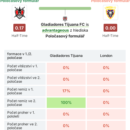
Poločasový formulář
Poločasový formulář
Gladiadores Tijuana FC
is
0.17
0.00
advantageous
z hlediska
Half-Time
Half-Time
Poločasový formulář
formace v 1./2.
Gladiadores Tijuana
London
poločase
Počet vítězství v 1.
0%
0%
poločase
Počet vítězství ve 2.
0%
0%
poločase
Počet remíz v 1.
17%
0%
poločase
Počet remíz ve 2.
100%
0%
poločase
Počet proher v 1.
0%
0%
pololetí
Počet proher ve 2.
0%
0%
poločase