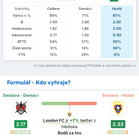
Statistiky
Celkem
Domácí
Hosté
Výhra v %
69%
71%
67%
Ø
2.69
2.86
2.50
Hodnoceno
1.92
1.86
2.00
Inkasované
0.77
1.00
0.50
BTTS
54%
57%
50%
Čisté konto
31%
14%
50%
FTS
15%
29%
0%
Co tyto statistické údaje znamenají?Přečtěte si slovníček pojmů
Formulář - Kdo vyhraje?
Sestava - Domácí
Sestava - Hosté
London FC
jr
+7%
better
z
2.17
2.33
hlediska
D
W
W
W
W
D
W
W
W
D
Bodů za hru