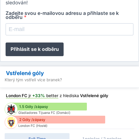
sledován!
Zadejte svou e-mailovou adresu a přihlaste se k
odběru
*
Přihlásit se k odběru
Vstřelené góly
Který tým vstřelí více branek?
London FC
jr
+33%
better
z hlediska
Vstřelené góly
1.5 Góly /zápasy
Gladiadores Tijuana FC (Domácí)
2 Góly /zápasy
London FC (Hosté)
Full-Time
1 poločas / 2 poločas