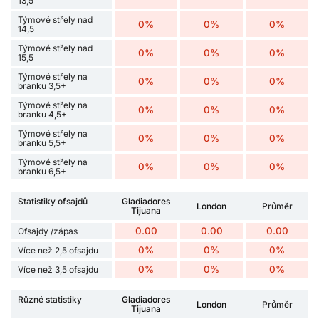
13,5
Týmové střely nad
0%
0%
0%
14,5
Týmové střely nad
0%
0%
0%
15,5
Týmové střely na
0%
0%
0%
branku 3,5+
Týmové střely na
0%
0%
0%
branku 4,5+
Týmové střely na
0%
0%
0%
branku 5,5+
Týmové střely na
0%
0%
0%
branku 6,5+
Statistiky ofsajdů
Gladiadores
London
Průměr
Tijuana
0.00
0.00
0.00
Ofsajdy /zápas
0%
0%
0%
Více než 2,5 ofsajdu
0%
0%
0%
Více než 3,5 ofsajdu
Různé statistiky
Gladiadores
London
Průměr
Tijuana