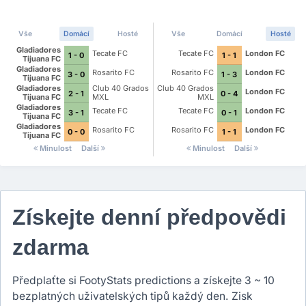
Vše
Domácí
Hosté
Vše
Domácí
Hosté
Gladiadores
Tecate FC
Tecate FC
London FC
1 - 0
1 - 1
Tijuana FC
Gladiadores
Rosarito FC
Rosarito FC
London FC
3 - 0
1 - 3
Tijuana FC
Gladiadores
Club 40 Grados
Club 40 Grados
London FC
2 - 1
0 - 4
Tijuana FC
MXL
MXL
Gladiadores
Tecate FC
Tecate FC
London FC
3 - 1
0 - 1
Tijuana FC
Gladiadores
Rosarito FC
Rosarito FC
London FC
0 - 0
1 - 1
Tijuana FC
Minulost
Další
Minulost
Další
Získejte denní předpovědi
zdarma
Předplaťte si FootyStats predictions a získejte 3 ~ 10
bezplatných uživatelských tipů každý den. Zisk