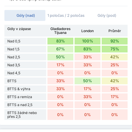
Góly (nad)
1 poločas / 2 poločas
Góly (pod)
Góly v zápase
Gladiadores
London
Průměr
Tijuana
83%
100%
92%
Nad 0,5
67%
83%
75%
Nad 1,5
50%
33%
42%
Nad 2,5
17%
33%
25%
Nad 3,5
0%
0%
0%
Nad 4,5
33%
50%
42%
BTTS
33%
17%
25%
BTTS & výhra
0%
33%
17%
BTTS a remíza
0%
0%
0%
BTTS a nad 2,5
BTTS žádné nebo
0%
0%
0%
přes 2,5