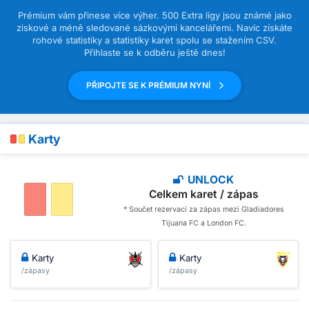
Prémium vám přinese více výher. 500 Extra ligy jsou známé jako
ziskové a méně sledované sázkovými kancelářemi. Navíc získáte
rohové statistiky a statistiky karet spolu se stažením CSV.
Přihlaste se k odběru ještě dnes!
PŘIPOJTE SE K PRÉMIUM NYNÍ
Karty
UNLOCK
Celkem karet / zápas
* Součet rezervací za zápas mezi Gladiadores
Tijuana FC a London FC.
Karty
Karty
/zápasy
/zápasy