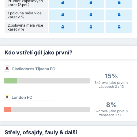
Průměr zápasových
karet (2.pol.)
1.polovna měla více
karet v %
2.polovina měla více
karet v %
Kdo vstřelí gól jako první?
Gladiadores Tijuana FC
15%
Skóroval jako první v
zápasech 2 / 13
London FC
8%
Skóroval jako první v
zápasech 1 / 13
Střely, ofsajdy, fauly & další