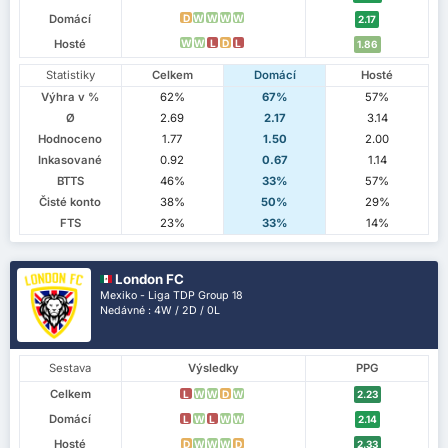
Domácí
D
W
W
W
W
2.17
Hosté
W
W
L
D
L
1.86
Statistiky
Celkem
Domácí
Hosté
Výhra v %
62%
67%
57%
Ø
2.69
2.17
3.14
Hodnoceno
1.77
1.50
2.00
Inkasované
0.92
0.67
1.14
BTTS
46%
33%
57%
Čisté konto
38%
50%
29%
FTS
23%
33%
14%
London FC
Mexiko - Liga TDP Group 18
Nedávné : 4W / 2D / 0L
Sestava
Výsledky
PPG
Celkem
L
W
W
D
W
2.23
Domácí
L
W
L
W
W
2.14
Hosté
D
W
W
W
D
2.33