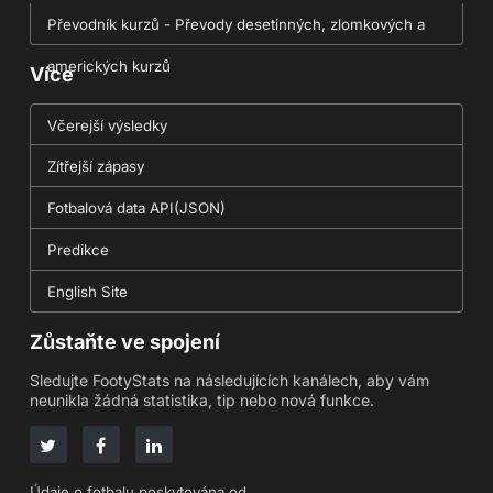
Převodník kurzů - Převody desetinných, zlomkových a
amerických kurzů
Více
Včerejší výsledky
Zítřejší zápasy
Fotbalová data API(JSON)
Predikce
English Site
Zůstaňte ve spojení
Sledujte FootyStats na následujících kanálech, aby vám
neunikla žádná statistika, tip nebo nová funkce.
Údaje o fotbalu poskytována od