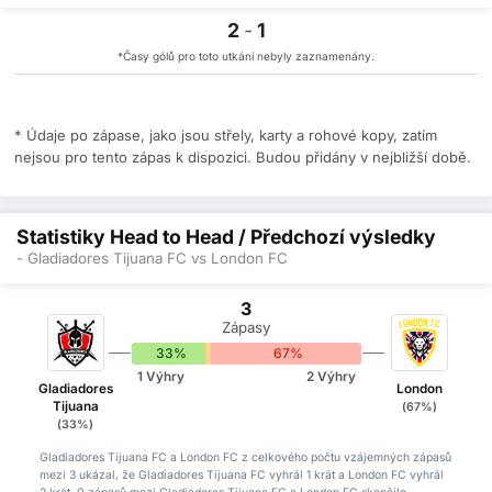
2
-
1
*Časy gólů pro toto utkání nebyly zaznamenány.
* Údaje po zápase, jako jsou střely, karty a rohové kopy, zatím
nejsou pro tento zápas k dispozici. Budou přidány v nejbližší době.
Statistiky Head to Head / Předchozí výsledky
- Gladiadores Tijuana FC vs London FC
3
Zápasy
33%
0%
67%
1 Výhry
2 Výhry
Gladiadores
London
Tijuana
(67%)
(33%)
Gladiadores Tijuana FC a London FC z celkového počtu vzájemných zápasů
mezi 3 ukázal, že Gladiadores Tijuana FC vyhrál 1 krát a London FC vyhrál