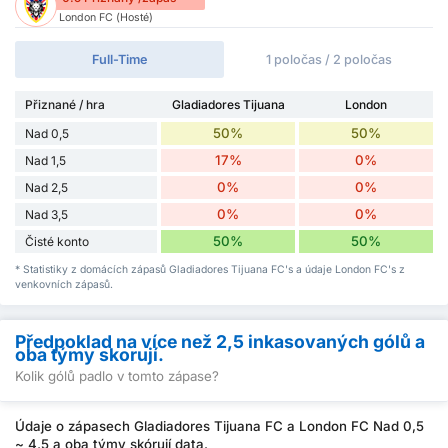
London FC (Hosté)
Full-Time
1 poločas / 2 poločas
Přiznané / hra
Gladiadores Tijuana
London
50%
50%
Nad 0,5
17%
0%
Nad 1,5
0%
0%
Nad 2,5
0%
0%
Nad 3,5
50%
50%
Čisté konto
* Statistiky z domácích zápasů Gladiadores Tijuana FC's a údaje London FC's z
venkovních zápasů.
Předpoklad na více než 2,5 inkasovaných gólů a
oba týmy skorují.
Kolik gólů padlo v tomto zápase?
Údaje o zápasech Gladiadores Tijuana FC a London FC Nad 0,5
~ 4,5 a oba týmy skórují data.