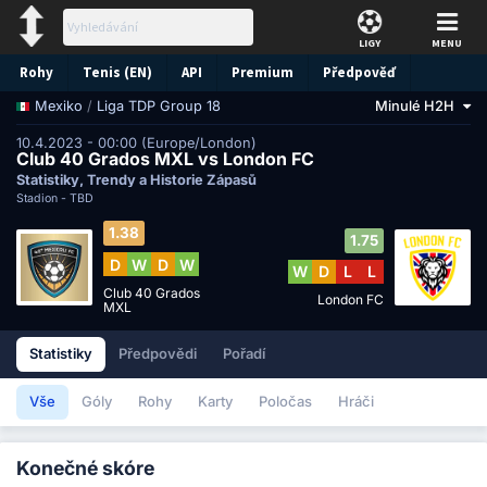
LIGY
MENU
Rohy
Tenis (EN)
API
Premium
Předpověď
/
Liga TDP Group 18
Minulé H2H
Mexiko
10.4.2023 - 00:00 (Europe/London)
Club 40 Grados MXL vs London FC
Statistiky, Trendy a Historie Zápasů
Stadion -
TBD
1.38
1.75
D
W
D
W
W
D
L
L
Club 40 Grados
London FC
MXL
Statistiky
Předpovědi
Pořadí
Vše
Góly
Rohy
Karty
Poločas
Hráči
Konečné skóre