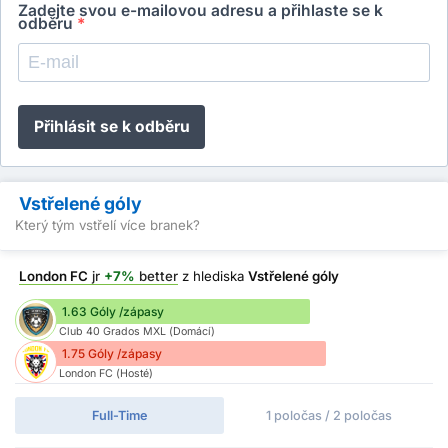
Zadejte svou e-mailovou adresu a přihlaste se k
odběru
*
Přihlásit se k odběru
Vstřelené góly
Který tým vstřelí více branek?
London FC
jr
+7%
better
z hlediska
Vstřelené góly
1.63 Góly /zápasy
Club 40 Grados MXL (Domácí)
1.75 Góly /zápasy
London FC (Hosté)
Full-Time
1 poločas / 2 poločas