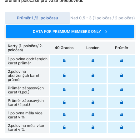
druhém poločase pro vaše předpovědi.
Průměr 1./2. poločasu
Nad 0,5 - 3 (1 poločas / 2 poločas)
DATA FOR PREMIUM MEMBERS ONLY
Karty (1. poločas/ 2.
40 Grados
London
Průměr
poločas)
1.polovina obdržených
karet průměr
2.polovina
obdržených karet
průměr
Průměr zápasových
karet (1.pol.)
Průměr zápasových
karet (2.pol.)
1.polovna měla více
karet v %
2.polovina měla více
karet v %