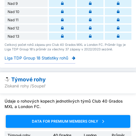
Nad 9
Nad 10
Nad 11
Nad 12
Nad 13
Celkový počet rohů zápasu pro Club 40 Grados MXL a London FC. Průměr ligy je
Liga TDP Group 18's průměr za všechny 37 zápasy v 2022/2023 sezóně.
Liga TDP Group 18 Statistiky rohů
Týmové rohy
Získané rohy /Soupeř
Údaje o rohových kopech jednotlivých týmů Club 40 Grados
MXL a London FC.
DATA FOR PREMIUM MEMBERS ONLY
Týmové rohy
40 Grados
London
Průměr