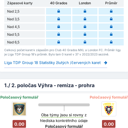
Zápasové karty
40 Grados
London
Průměr
Nad 2,5
Nad 3,5
Nad 4,5
Nad 5,5
Nad 6,5
Celkový počet karet k zápasům pro Club 40 Grados MXL a London FC. Průměr ligy
je Liga TDP Group 18's průměr. Bylo tam 0 karet v 37 v 2022/2023 sezóně.
Liga TDP Group 18 Statistiky žlutých /červených karet
1./ 2. poločas Výhra - remíza - prohra
Poločasový formulář
Poločasový formulář
Oba týmy jsou si rovny
z
hlediska konkrétního údaje
0.00
0.00
Poločasový formulář