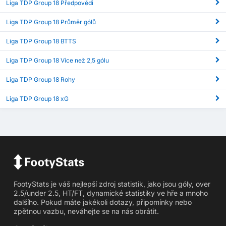
Liga TDP Group 18 Předpovědi
Liga TDP Group 18 Průměr gólů
Liga TDP Group 18 BTTS
Liga TDP Group 18 Více než 2,5 gólu
Liga TDP Group 18 Rohy
Liga TDP Group 18 xG
FootyStats je váš nejlepší zdroj statistik, jako jsou góly, over
2.5/under 2.5, HT/FT, dynamické statistiky ve hře a mnoho
dalšího. Pokud máte jakékoli dotazy, připomínky nebo
zpětnou vazbu, neváhejte se na nás obrátit.