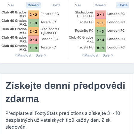
Vše
Domácí
Hosté
Vše
Domácí
Hosté
Club 40 Grados
Gladiadores
Rosarito FC
London FC
2 - 2
2 - 1
MXL
Tijuana FC
Club 40 Grados
Tecate FC
Tecate FC
London FC
1 - 0
1 - 1
MXL
Club 40 Grados
Gladiadores
Rosarito FC
London FC
2 - 2
1 - 3
MXL
Tijuana FC
Club 40 Grados
Club 40 Grados
London FC
London FC
0 - 4
0 - 4
MXL
MXL
Club 40 Grados
Tecate FC
Tecate FC
London FC
1 - 0
0 - 1
MXL
Minulost
Další
Minulost
Další
Získejte denní předpovědi
zdarma
Předplaťte si FootyStats predictions a získejte 3 ~ 10
bezplatných uživatelských tipů každý den. Zisk
sledován!