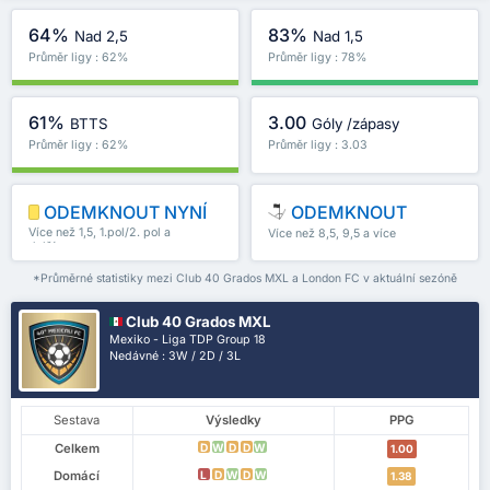
64%
83%
Nad 2,5
Nad 1,5
Průměr ligy : 62%
Průměr ligy : 78%
61%
3.00
BTTS
Góly /zápasy
Průměr ligy : 62%
Průměr ligy : 3.03
ODEMKNOUT NYNÍ
ODEMKNOUT
Více než 1,5, 1.pol/2. pol a
Více než 8,5, 9,5 a více
další
*Průměrné statistiky mezi Club 40 Grados MXL a London FC v aktuální sezóně
Club 40 Grados MXL
Mexiko - Liga TDP Group 18
Nedávné : 3W / 2D / 3L
Sestava
Výsledky
PPG
Celkem
D
W
D
D
W
1.00
Domácí
L
D
W
D
W
1.38