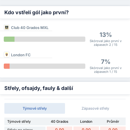
Kdo vstřelí gól jako první?
Club 40 Grados MXL
13%
Skóroval jako první v
zápasech 2 / 15
London FC
7%
Skóroval jako první v
zápasech 1 / 15
Střely, ofsajdy, fauly & další
Týmové střely
Zápasové střely
Týmové střely
40 Grados
London
Průměr
0.00
0.00
0.00
Střely na zápas