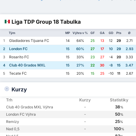
Liga TDP Group 18 Tabulka
Tým
MP
Výhra v %
GF
GA
GD
Pts
Ø
Gladiadores Tijuana FC
1
14
64%
25
13
12
29
2.71
London FC
2
15
60%
27
17
10
29
2.93
Rosarito FC
3
15
33%
23
27
-4
20
3.33
Club 40 Grados MXL
4
15
27%
22
30
-8
15
3.47
Tecate FC
5
15
20%
15
25
-10
11
2.67
Kurzy
Trh
Kurzy
Statistiky
-
38
Club 40 Grados MXL Výhra
%
-
50
London FC Výhra
%
-
25
Remízy
%
-
100
Nad 0,5
%