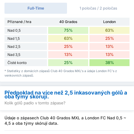
Full-Time
1 poločas / 2 poločas
Přiznané / hra
40 Grados
London
75%
63%
Nad 0,5
63%
25%
Nad 1,5
25%
13%
Nad 2,5
13%
13%
Nad 3,5
25%
38%
Čisté konto
* Statistiky z domácích zápasů Club 40 Grados MXL's a údaje London FC's z
venkovních zápasů.
Předpoklad na více než 2,5 inkasovaných gólů a
oba týmy skorují.
Kolik gólů padlo v tomto zápase?
Údaje o zápasech Club 40 Grados MXL a London FC Nad 0,5 ~
4,5 a oba týmy skórují data.