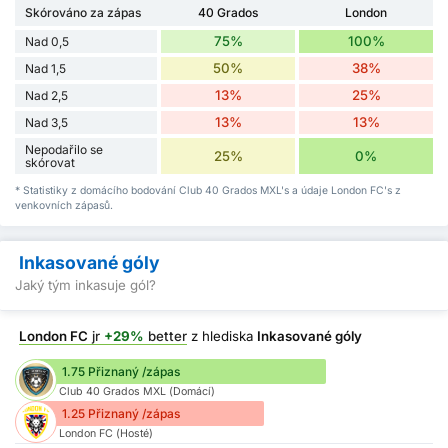
Skórováno za zápas
40 Grados
London
75%
100%
Nad 0,5
50%
38%
Nad 1,5
13%
25%
Nad 2,5
13%
13%
Nad 3,5
Nepodařilo se
25%
0%
skórovat
* Statistiky z domácího bodování Club 40 Grados MXL's a údaje London FC's z
venkovních zápasů.
Inkasované góly
Jaký tým inkasuje gól?
London FC
jr
+29%
better
z hlediska
Inkasované góly
1.75 Přiznaný /zápas
Club 40 Grados MXL (Domácí)
1.25 Přiznaný /zápas
London FC (Hosté)