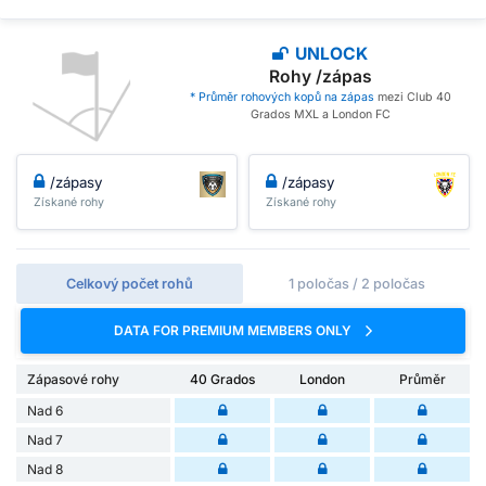
UNLOCK
Rohy /zápas
* Průměr rohových kopů na zápas
mezi Club 40
Grados MXL a London FC
/zápasy
/zápasy
Získané rohy
Získané rohy
Celkový počet rohů
1 poločas / 2 poločas
DATA FOR PREMIUM MEMBERS ONLY
Zápasové rohy
40 Grados
London
Průměr
Nad 6
Nad 7
Nad 8