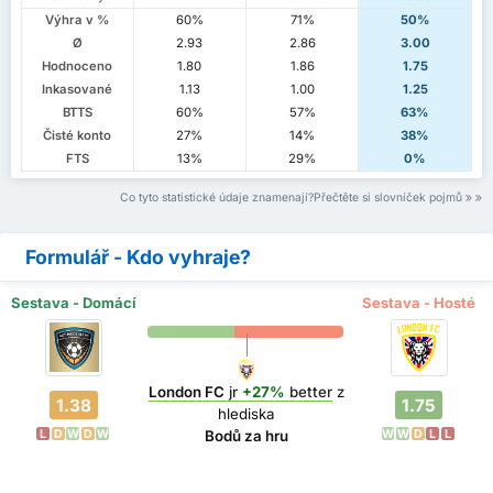
Výhra v %
60%
71%
50%
Ø
2.93
2.86
3.00
Hodnoceno
1.80
1.86
1.75
Inkasované
1.13
1.00
1.25
BTTS
60%
57%
63%
Čisté konto
27%
14%
38%
FTS
13%
29%
0%
Co tyto statistické údaje znamenají?Přečtěte si slovníček pojmů
Formulář - Kdo vyhraje?
Sestava - Domácí
Sestava - Hosté
London FC
jr
+27%
better
z
1.38
1.75
hlediska
L
D
W
D
W
W
W
D
L
L
Bodů za hru