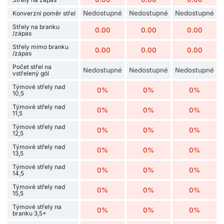
Nedostupné
Nedostupné
Nedostupné
Konverzní poměr střel
Střely na branku
0.00
0.00
0.00
/zápas
Střely mimo branku
0.00
0.00
0.00
/zápas
Počet střel na
Nedostupné
Nedostupné
Nedostupné
vstřelený gól
Týmové střely nad
0%
0%
0%
10,5
Týmové střely nad
0%
0%
0%
11,5
Týmové střely nad
0%
0%
0%
12,5
Týmové střely nad
0%
0%
0%
13,5
Týmové střely nad
0%
0%
0%
14,5
Týmové střely nad
0%
0%
0%
15,5
Týmové střely na
0%
0%
0%
branku 3,5+