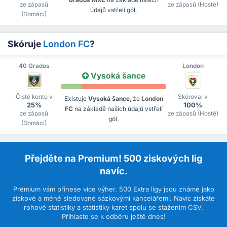
ze zápasů
ze zápasů (Hosté)
údajů vstřelí gól.
(Domácí)
Skóruje
London FC
?
40 Grados
London
Vysoká šance
Čisté konto v
Skóroval v
Existuje
Vysoká šance
, že
London
25%
100%
FC
na základě našich údajů vstřelí
ze zápasů
ze zápasů (Hosté)
gól.
(Domácí)
Přejděte na Premium! 500 ziskových lig
navíc.
Prémium vám přinese více výher. 500 Extra ligy jsou známé jako
ziskové a méně sledované sázkovými kancelářemi. Navíc získáte
rohové statistiky a statistiky karet spolu se stažením CSV.
Přihlaste se k odběru ještě dnes!