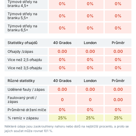
Týmové střely na
0%
0%
0%
branku 4,5+
Týmové střely na
0%
0%
0%
branku 5,5+
Týmové střely na
0%
0%
0%
branku 6,5+
Statistiky ofsajdů
40 Grados
London
Průměr
0.00
0.00
0.00
Ofsajdy /zápas
0%
0%
0%
Více než 2,5 ofsajdu
0%
0%
0%
Více než 3,5 ofsajdu
Různé statistiky
40 Grados
London
Průměr
0.00
0.00
0.00
Udělené fauly / zápas
Faulovaný proti /
0
0
0.00
zápas
0%
0%
0%
Průměrné držení míče
25%
25%
25%
% remíz v zápasu
Některé údaje jsou zaokrouhleny nahoru nebo dolů na nejbližší procento, a proto se
jejich součet může rovnat 101 %.