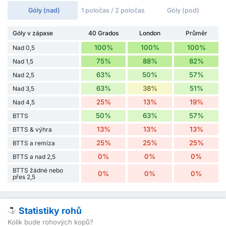
Góly (nad)
1 poločas / 2 poločas
Góly (pod)
Góly v zápase
40 Grados
London
Průměr
100%
100%
100%
Nad 0,5
75%
88%
82%
Nad 1,5
63%
50%
57%
Nad 2,5
63%
38%
51%
Nad 3,5
25%
13%
19%
Nad 4,5
50%
63%
57%
BTTS
13%
13%
13%
BTTS & výhra
25%
25%
25%
BTTS a remíza
0%
0%
0%
BTTS a nad 2,5
BTTS žádné nebo
0%
0%
0%
přes 2,5
Statistiky rohů
Kolik bude rohových kopů?