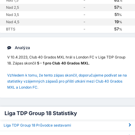
-
82
Nad 1,5
%
-
57
Nad 2,5
%
-
51
Nad 3,5
%
-
19
Nad 4,5
%
-
57
BTTS
%
Analýza
V 10.4.2023, Club 40 Grados MXL hrál s London FC v Liga TDP Group
18. Zápas skončil
5 - 1 pro Club 40 Grados MXL
.
Vzhledem k tomu, že tento zápas skončil, doporučujeme podívat se na
statistiky vzájemných zápasů pro příští utkání mezi Club 40 Grados
MXL a London FC.
Liga TDP Group 18 Statistiky
Liga TDP Group 18 Průvodce sestavami