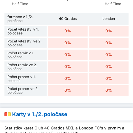
Half-Time
Half-Time
formace v 1./2.
40 Grados
London
poločase
Počet vítězství v 1.
0%
0%
poločase
Počet vítězství ve 2.
0%
0%
poločase
Počet remíz v 1.
0%
0%
poločase
Počet remíz ve 2.
0%
0%
poločase
Počet proher v 1.
0%
0%
pololetí
Počet proher ve 2.
0%
0%
poločase
Karty v 1./2. poločase
Statistiky karet Club 40 Grados MXL a London FC's v prvním a