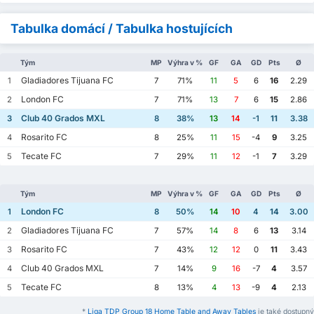
Tabulka domácí / Tabulka hostujících
Tým
MP
Výhra v %
GF
GA
GD
Pts
Ø
Gladiadores Tijuana FC
1
7
71%
11
5
6
16
2.29
London FC
2
7
71%
13
7
6
15
2.86
Club 40 Grados MXL
3
8
38%
13
14
-1
11
3.38
Rosarito FC
4
8
25%
11
15
-4
9
3.25
Tecate FC
5
7
29%
11
12
-1
7
3.29
Tým
MP
Výhra v %
GF
GA
GD
Pts
Ø
London FC
1
8
50%
14
10
4
14
3.00
Gladiadores Tijuana FC
2
7
57%
14
8
6
13
3.14
Rosarito FC
3
7
43%
12
12
0
11
3.43
Club 40 Grados MXL
4
7
14%
9
16
-7
4
3.57
Tecate FC
5
8
13%
4
13
-9
4
2.13
*
Liga TDP Group 18 Home Table and Away Tables
je také dostupný