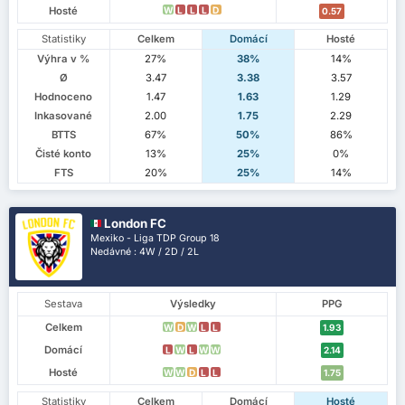
Hosté
W
L
L
L
D
0.57
Statistiky
Celkem
Domácí
Hosté
Výhra v %
27%
38%
14%
Ø
3.47
3.38
3.57
Hodnoceno
1.47
1.63
1.29
Inkasované
2.00
1.75
2.29
BTTS
67%
50%
86%
Čisté konto
13%
25%
0%
FTS
20%
25%
14%
London FC
Mexiko - Liga TDP Group 18
Nedávné : 4W / 2D / 2L
Sestava
Výsledky
PPG
Celkem
W
D
W
L
L
1.93
Domácí
L
W
L
W
W
2.14
Hosté
W
W
D
L
L
1.75
Statistiky
Celkem
Domácí
Hosté