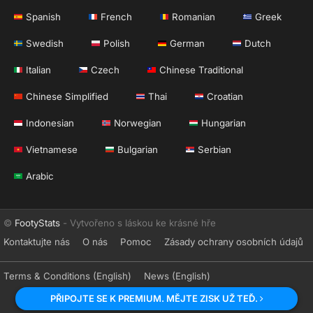
Spanish
French
Romanian
Greek
Swedish
Polish
German
Dutch
Italian
Czech
Chinese Traditional
Chinese Simplified
Thai
Croatian
Indonesian
Norwegian
Hungarian
Vietnamese
Bulgarian
Serbian
Arabic
©
FootyStats
- Vytvořeno s láskou ke krásné hře
Kontaktujte nás
O nás
Pomoc
Zásady ochrany osobních údajů
Terms & Conditions (English)
News (English)
PŘIPOJTE SE K PREMIUM. MĚJTE ZISK UŽ TEĎ.