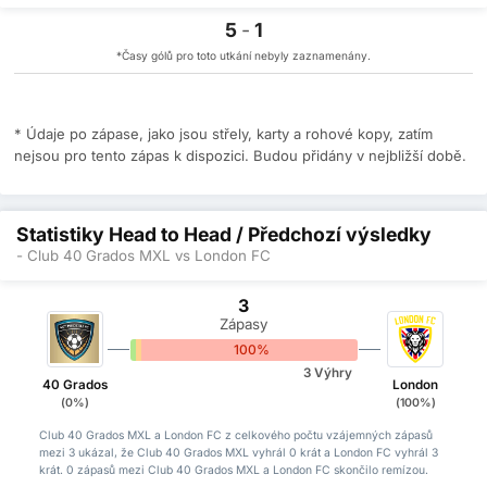
5
-
1
*Časy gólů pro toto utkání nebyly zaznamenány.
* Údaje po zápase, jako jsou střely, karty a rohové kopy, zatím
nejsou pro tento zápas k dispozici. Budou přidány v nejbližší době.
Statistiky Head to Head / Předchozí výsledky
- Club 40 Grados MXL vs London FC
3
Zápasy
0%
0%
100%
3 Výhry
40 Grados
London
(0%)
(100%)
Club 40 Grados MXL a London FC z celkového počtu vzájemných zápasů
mezi 3 ukázal, že Club 40 Grados MXL vyhrál 0 krát a London FC vyhrál 3
krát. 0 zápasů mezi Club 40 Grados MXL a London FC skončilo remízou.