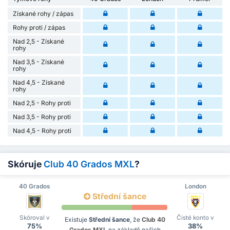
Získané rohy / zápas
Rohy proti / zápas
Nad 2,5 - Získané
rohy
Nad 3,5 - Získané
rohy
Nad 4,5 - Získané
rohy
Nad 2,5 - Rohy proti
Nad 3,5 - Rohy proti
Nad 4,5 - Rohy proti
Skóruje
Club 40 Grados MXL
?
40 Grados
London
Střední šance
Skóroval v
Čisté konto v
Existuje
Střední šance
, že
Club 40
75%
38%
Grados MXL
na základě našich