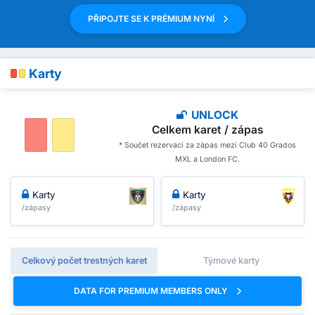
PŘIPOJTE SE K PRÉMIUM NYNÍ
Karty
UNLOCK
Celkem karet / zápas
* Součet rezervací za zápas mezi Club 40 Grados
MXL a London FC.
Karty
Karty
/zápasy
/zápasy
Celkový počet trestných karet
Týmové karty
DATA FOR PREMIUM MEMBERS ONLY