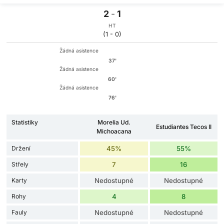
2
-
1
HT
(1 - 0)
Žádná asistence
37'
Žádná asistence
60'
Žádná asistence
76'
Statistiky
Morelia Ud.
Estudiantes Tecos II
Michoacana
Držení
45%
55%
Střely
7
16
Karty
Nedostupné
Nedostupné
Rohy
4
8
Fauly
Nedostupné
Nedostupné