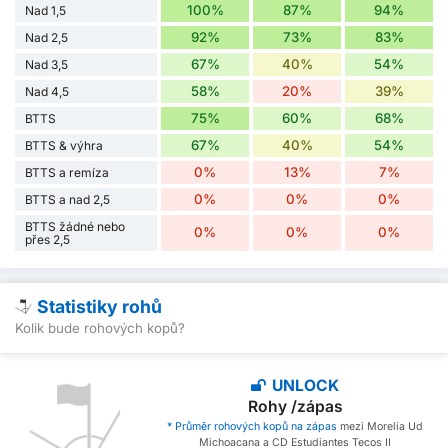
100%
87%
94%
Nad 1,5
92%
73%
83%
Nad 2,5
67%
40%
54%
Nad 3,5
58%
20%
39%
Nad 4,5
75%
60%
68%
BTTS
67%
40%
54%
BTTS & výhra
0%
13%
7%
BTTS a remíza
0%
0%
0%
BTTS a nad 2,5
BTTS žádné nebo
0%
0%
0%
přes 2,5
Statistiky rohů
Kolik bude rohových kopů?
UNLOCK
Rohy /zápas
* Průměr rohových kopů na zápas
mezi Morelia Ud
Michoacana a CD Estudiantes Tecos II