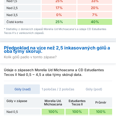
25%
33%
Nad 1,5
17%
20%
Nad 2,5
0%
7%
Nad 3,5
25%
40%
Čisté konto
* Statistiky z domácích zápasů Morelia Ud Michoacana's a údaje CD Estudiantes
Tecos II's z venkovních zápasů.
Předpoklad na více než 2,5 inkasovaných gólů a
oba týmy skorují.
Kolik gólů padlo v tomto zápase?
Údaje o zápasech Morelia Ud Michoacana a CD Estudiantes
Tecos II Nad 0,5 ~ 4,5 a oba týmy skórují data.
Góly (nad)
1 poločas / 2 poločas
Góly (pod)
Góly v zápase
Morelia Ud.
Estudiantes
Průměr
Michoacana
Tecos II
100%
100%
100%
Nad 0,5