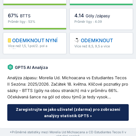
67%
4.14
BTTS
Góly /zápasy
Průměr ligy : 53%
Průměr ligy : 4.09
ODEMKNOUT NYNÍ
ODEMKNOUT
Více než 1,5, 1.pol/2. pol a
Více než 8,5, 9,5 a více
další
GPT5 AI Analýza
Analýza zápasu: Morelia Ud. Michoacana vs Estudiantes Tecos
II Sezóna: 2025/2026. Začátek 18. května. Klíčové poznatky pro
sázky - BTTS (góly na obou stranách) má v průměru 66%.
Očekávaná šance na gól od obou týmů je tedy vysok...
Zaregistrujte se jako uživatel (zdarma) pro zobrazení
analýzy statistik GPT5 »
*Průměrné statistiky mezi Morelia Ud Michoacana a CD Estudiantes Tecos II v