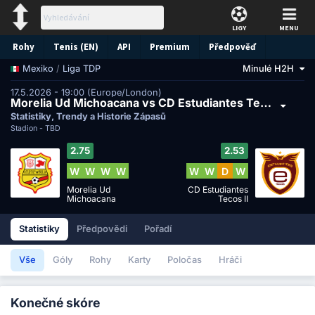
LIGY
MENU
Rohy
Tenis (EN)
API
Premium
Předpověď
/
Liga TDP
Minulé H2H
Mexiko
17.5.2026 - 19:00 (Europe/London)
Morelia Ud Michoacana vs CD Estudiantes Tecos II
Statistiky, Trendy a Historie Zápasů
Stadion -
TBD
2.75
2.53
W
W
W
W
W
W
D
W
Morelia Ud
CD Estudiantes
Michoacana
Tecos II
Statistiky
Předpovědi
Pořadí
Vše
Góly
Rohy
Karty
Poločas
Hráči
Konečné skóre