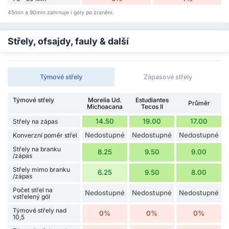
45min a 90min zahrnuje i góly po zranění.
Střely, ofsajdy, fauly & další
Týmové střely
Zápasové střely
Týmové střely
Morelia Ud.
Estudiantes
Průměr
Michoacana
Tecos II
14.50
19.00
17.00
Střely na zápas
Nedostupné
Nedostupné
Nedostupné
Konverzní poměr střel
Střely na branku
8.25
9.50
9.00
/zápas
Střely mimo branku
6.25
9.50
8.00
/zápas
Počet střel na
Nedostupné
Nedostupné
Nedostupné
vstřelený gól
Týmové střely nad
0%
0%
0%
10,5