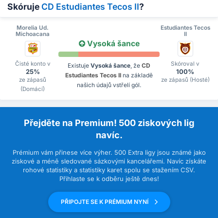
Skóruje
CD Estudiantes Tecos II
?
Morelia Ud.
Estudiantes Tecos
Michoacana
II
Vysoká šance
Čisté konto v
Skóroval v
Existuje
Vysoká šance
, že
CD
25%
100%
Estudiantes Tecos II
na základě
ze zápasů
ze zápasů (Hosté)
našich údajů vstřelí gól.
(Domácí)
Přejděte na Premium! 500 ziskových lig
navíc.
Prémium vám přinese více výher. 500 Extra ligy jsou známé jako
ziskové a méně sledované sázkovými kancelářemi. Navíc získáte
rohové statistiky a statistiky karet spolu se stažením CSV.
Přihlaste se k odběru ještě dnes!
PŘIPOJTE SE K PRÉMIUM NYNÍ