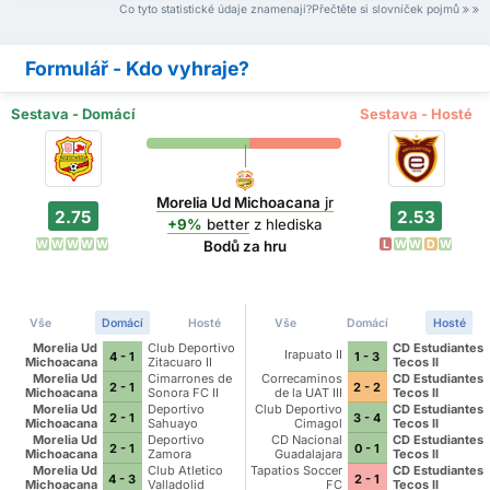
Co tyto statistické údaje znamenají?Přečtěte si slovníček pojmů
Formulář - Kdo vyhraje?
Sestava - Domácí
Sestava - Hosté
Morelia Ud Michoacana
jr
2.75
2.53
+9%
better
z hlediska
W
W
W
W
W
L
W
W
D
W
Bodů za hru
Vše
Domácí
Hosté
Vše
Domácí
Hosté
Morelia Ud
Club Deportivo
CD Estudiantes
Irapuato II
4 - 1
1 - 3
Michoacana
Zitacuaro II
Tecos II
Morelia Ud
Cimarrones de
Correcaminos
CD Estudiantes
2 - 1
2 - 2
Michoacana
Sonora FC II
de la UAT III
Tecos II
Morelia Ud
Deportivo
Club Deportivo
CD Estudiantes
2 - 1
3 - 4
Michoacana
Sahuayo
Cimagol
Tecos II
Morelia Ud
Deportivo
CD Nacional
CD Estudiantes
2 - 1
0 - 1
Michoacana
Zamora
Guadalajara
Tecos II
Morelia Ud
Club Atletico
Tapatios Soccer
CD Estudiantes
4 - 3
2 - 1
Michoacana
Valladolid
FC
Tecos II