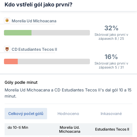
Kdo vstřelí gól jako první?
Morelia Ud Michoacana
32%
Skóroval jako první v
zápasech 8 / 25
CD Estudiantes Tecos II
16%
Skóroval jako první v
zápasech 5 / 31
Góly podle minut
Morelia Ud Michoacana a CD Estudiantes Tecos II's dal gól 10 a 15
minut.
Celkový počet gólů
Hodnoceno
Inkasované
do 10-ti Min
Morelia Ud.
Estudiantes Tecos II
Michoacana