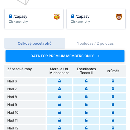
/zápasy
/zápasy
Získané rohy
Získané rohy
Celkový počet rohů
1 poločas / 2 poločas
DATA FOR PREMIUM MEMBERS ONLY
Zápasové rohy
Morelia Ud.
Estudiantes
Průměr
Michoacana
Tecos II
Nad 6
Nad 7
Nad 8
Nad 9
Nad 10
Nad 11
Nad 12