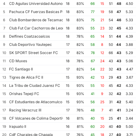
CD Aguilas Universidad Autonoma de Guerrero
4
18
83%
66
15
51
48
4.50
Pachuca CF Fuerzas Basicas Pachuca CF III
5
18
83%
77
19
58
47
5.33
Club Bombarderos de Tecamac
6
18
83%
75
21
54
46
5.33
Club Fut Car Cachorros de Leon
7
18
83%
55
23
32
45
4.33
Delfines Coatzacoalcos
8
18
78%
65
14
51
44
4.39
Club Deportivo Yautepec
9
17
82%
58
8
50
44
3.88
SK SPORT Street Soccer FC
10
17
82%
78
12
66
43
5.29
CD Muxes
11
18
78%
67
24
43
43
5.06
FC Santiago II
12
17
82%
54
22
32
43
4.47
Tigres de Alica FC II
13
15
93%
42
13
29
43
3.67
La Tribu de Ciudad Juarez FC
14
15
93%
55
10
45
42
4.33
Orishas Tepeji FC
15
15
93%
41
9
32
42
3.33
CF Estudiantes de Atlacomulco
16
15
93%
56
25
31
42
5.40
Racing Veracruz III
17
17
76%
48
7
41
41
3.24
CF Volcanes de Colima Deportivo Tala
18
16
81%
40
15
25
41
3.44
Irapuato II
19
16
81%
60
20
40
40
5.00
CdF Charales de Chapala
20
17
76%
45
18
27
40
3.71