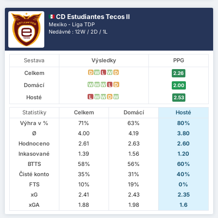
CD Estudiantes Tecos II
Mexiko - Liga TDP
Nedávné : 12W / 2D / 1L
Sestava
Výsledky
PPG
Celkem
D
W
L
W
D
2.26
Domácí
W
W
W
L
D
2.00
Hosté
L
W
W
D
W
2.53
Statistiky
Celkem
Domácí
Hosté
Výhra v %
71%
63%
80%
Ø
4.00
4.19
3.80
Hodnoceno
2.61
2.63
2.60
Inkasované
1.39
1.56
1.20
BTTS
58%
56%
60%
Čisté konto
35%
31%
40%
FTS
10%
19%
0%
xG
2.41
2.43
2.35
xGA
1.88
1.98
1.6