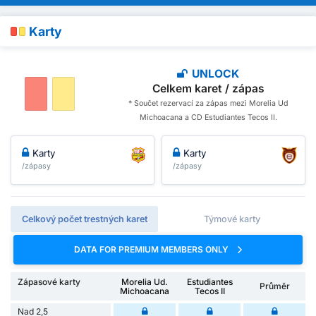
Karty
UNLOCK
Celkem karet / zápas
* Součet rezervací za zápas mezi Morelia Ud
Michoacana a CD Estudiantes Tecos II.
Karty
Karty
/zápasy
/zápasy
Celkový počet trestných karet
Týmové karty
DATA FOR PREMIUM MEMBERS ONLY
Zápasové karty
Morelia Ud.
Estudiantes
Průměr
Michoacana
Tecos II
Nad 2,5