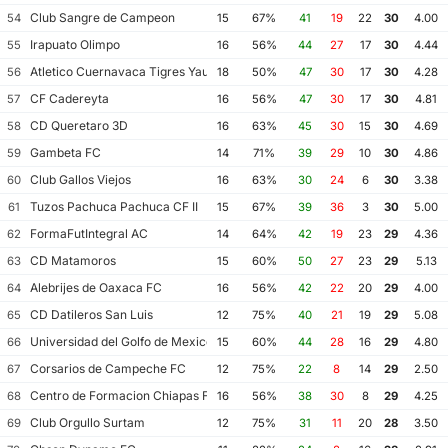
Club Sangre de Campeon
54
15
67%
41
19
22
30
4.00
Irapuato Olimpo
55
16
56%
44
27
17
30
4.44
Atletico Cuernavaca Tigres Yautepec
56
18
50%
47
30
17
30
4.28
CF Cadereyta
57
16
56%
47
30
17
30
4.81
CD Queretaro 3D
58
16
63%
45
30
15
30
4.69
Gambeta FC
59
14
71%
39
29
10
30
4.86
Club Gallos Viejos
60
16
63%
30
24
6
30
3.38
Tuzos Pachuca Pachuca CF II
61
15
67%
39
36
3
30
5.00
FormaFutIntegral AC
62
14
64%
42
19
23
29
4.36
CD Matamoros
63
15
60%
50
27
23
29
5.13
Alebrijes de Oaxaca FC
64
16
56%
42
22
20
29
4.00
CD Datileros San Luis
65
12
75%
40
21
19
29
5.08
Universidad del Golfo de Mexico FC
66
15
60%
44
28
16
29
4.80
Corsarios de Campeche FC
67
12
75%
22
8
14
29
2.50
Centro de Formacion Chiapas Futbol
68
16
56%
38
30
8
29
4.25
Club Orgullo Surtam
69
12
75%
31
11
20
28
3.50