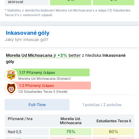
skórovat
* Statistiky z domácího bodování Morelia Ud Michoacana's a údaje CD Estudiantes
Tecos II's z venkovních zápasů.
Inkasované góly
Jaký tým inkasuje gól?
Morelia Ud Michoacana
jr
+3%
better
z hlediska
Inkasované
góly
1.17 Přiznaný /zápas
Morelia Ud Michoacana (Domácí)
1.2 Přiznaný /zápas
CD Estudiantes Tecos II (Hosté)
Full-Time
1 poločas / 2 poločas
Přiznané / hra
Morelia Ud.
Estudiantes Tecos II
Michoacana
75%
60%
Nad 0,5