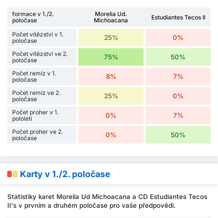
formace v 1./2.
Morelia Ud.
Estudiantes Tecos II
poločase
Michoacana
Počet vítězství v 1.
25%
0%
poločase
Počet vítězství ve 2.
75%
50%
poločase
Počet remíz v 1.
8%
7%
poločase
Počet remíz ve 2.
25%
0%
poločase
Počet proher v 1.
0%
7%
pololetí
Počet proher ve 2.
0%
50%
poločase
Karty v 1./2. poločase
Statistiky karet Morelia Ud Michoacana a CD Estudiantes Tecos
II's v prvním a druhém poločase pro vaše předpovědi.