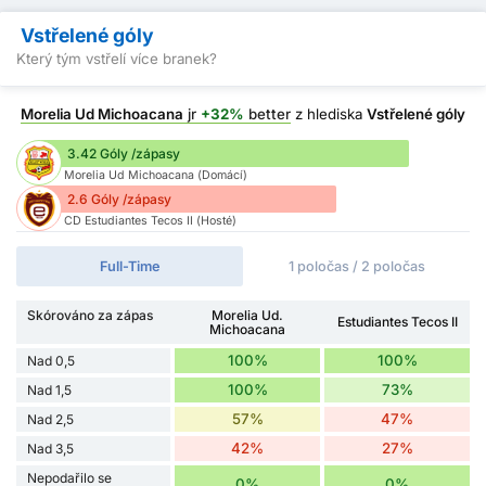
Vstřelené góly
Který tým vstřelí více branek?
Morelia Ud Michoacana
jr
+32%
better
z hlediska
Vstřelené góly
3.42 Góly /zápasy
Morelia Ud Michoacana (Domácí)
2.6 Góly /zápasy
CD Estudiantes Tecos II (Hosté)
Full-Time
1 poločas / 2 poločas
Skórováno za zápas
Morelia Ud.
Estudiantes Tecos II
Michoacana
100%
100%
Nad 0,5
100%
73%
Nad 1,5
57%
47%
Nad 2,5
42%
27%
Nad 3,5
Nepodařilo se
0%
0%