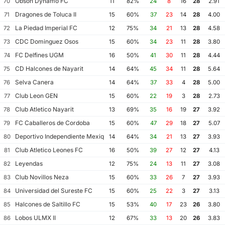
Obson Dynamo FC
70
11
82%
24
8
16
28
2.91
Dragones de Toluca II
71
15
60%
37
23
14
28
4.00
La Piedad Imperial FC
72
12
75%
34
21
13
28
4.58
CDC Dominguez Osos
73
15
60%
34
23
11
28
3.80
FC Delfines UGM
74
16
50%
41
30
11
28
4.44
CD Halcones de Nayarit
75
14
64%
45
34
11
28
5.64
Selva Canera
76
14
64%
37
33
4
28
5.00
Club Leon GEN
77
15
60%
22
19
3
28
2.73
Club Atletico Nayarit
78
13
69%
35
16
19
27
3.92
FC Caballeros de Cordoba
79
15
60%
47
29
18
27
5.07
Deportivo Independiente Mexiquense
80
14
64%
34
21
13
27
3.93
Club Atletico Leones FC
81
16
50%
39
27
12
27
4.13
Leyendas
82
12
75%
24
13
11
27
3.08
Club Novillos Neza
83
15
60%
33
26
7
27
3.93
Universidad del Sureste FC
84
15
60%
25
22
3
27
3.13
Halcones de Saltillo FC
85
15
53%
40
17
23
26
3.80
Lobos ULMX II
86
12
67%
33
13
20
26
3.83