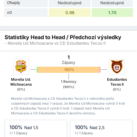
Ofsajdy
Nedostupné
Nedostupné
xG
0.98
1.70
Statistiky Head to Head / Předchozí výsledky
- Morelia Ud Michoacana vs CD Estudiantes Tecos II
1
Zápasy
0%
100%
0%
Morelia Ud.
Estudiantes
1 Remízy
Michoacana
Tecos II
(100%)
(0%)
(0%)
Morelia Ud Michoacana a CD Estudiantes Tecos II z celkového počtu
vzájemných zápasů mezi 1 ukázal, že Morelia Ud Michoacana vyhrál 0 krát
a CD Estudiantes Tecos II vyhrál 0 krát. 1 zápasů mezi Morelia Ud
Michoacana a CD Estudiantes Tecos II skončilo remízou.
100%
100%
Nad 1,5
Nad 2,5
1 / 1 Zápasy
1 / 1 Zápasy