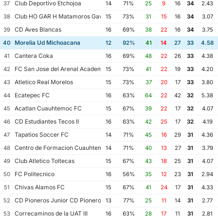
Club Deportivo Etchojoa
37
14
71%
25
9
16
34
2.43
Club HO GAR H Matamoros Gavilanes FC Matamoros II
38
15
73%
31
15
16
34
3.07
CD Aves Blancas
39
16
69%
38
22
16
34
3.75
Morelia Ud Michoacana
40
12
92%
41
14
27
33
4.58
Cantera Coka
41
16
69%
48
22
26
33
4.38
FC San Jose del Arenal Academia America Leyendas
42
15
73%
41
22
19
33
4.20
Atletico Real Morelos
43
15
73%
37
20
17
33
3.80
Ecatepec FC
44
16
63%
64
22
42
32
5.38
Acatlan Cuauhtemoc FC
45
15
67%
39
22
17
32
4.07
CD Estudiantes Tecos II
46
16
63%
42
25
17
32
4.19
Tapatios Soccer FC
47
14
71%
45
16
29
31
4.36
Centro de Formacion Cuauhtemoc Blanco
48
14
71%
40
13
27
31
3.79
Club Atletico Toltecas
49
15
67%
43
18
25
31
4.07
FC Politecnico
50
16
56%
35
12
23
31
2.94
Chivas Alamos FC
51
15
67%
41
24
17
31
4.33
CD Pioneros Junior CD Pioneros de Cancun II
52
13
77%
25
11
14
31
2.77
Correcaminos de la UAT III
53
16
63%
28
17
11
31
2.81