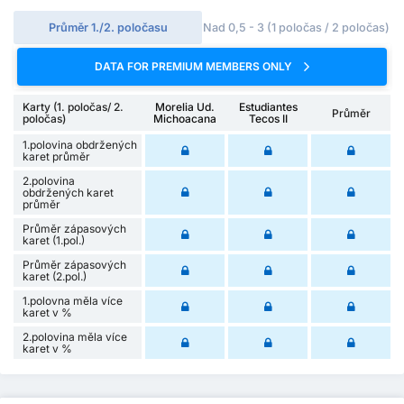
Průměr 1./2. poločasu
Nad 0,5 - 3 (1 poločas / 2 poločas)
DATA FOR PREMIUM MEMBERS ONLY
Karty (1. poločas/ 2.
Morelia Ud.
Estudiantes
Průměr
poločas)
Michoacana
Tecos II
1.polovina obdržených
karet průměr
2.polovina
obdržených karet
průměr
Průměr zápasových
karet (1.pol.)
Průměr zápasových
karet (2.pol.)
1.polovna měla více
karet v %
2.polovina měla více
karet v %