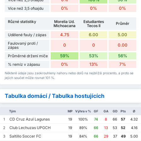
0%
0%
0%
Více než 3,5 ofsajdu
Různé statistiky
Morelia Ud.
Estudiantes
Průměr
Michoacana
Tecos II
4.75
6.00
5.00
Udělené fauly / zápas
Faulovaný proti /
0
0
0.00
zápas
59%
53%
56%
Průměrné držení míče
0%
13%
7%
% remíz v zápasu
Některé údaje jsou zaokrouhleny nahoru nebo dolů na nejbližší procento, a proto se
jejich součet může rovnat 101 %.
Tabulka domácí / Tabulka hostujících
Tým
MP
Výhra v %
GF
GA
GD
Pts
Ø
CD Cruz Azul Lagunas
1
19
100%
74
8
66
57
4.32
Club Lechuzas UPGCH
2
19
89%
66
13
53
52
4.16
Saltillo Soccer FC
3
19
84%
66
29
37
49
5.00