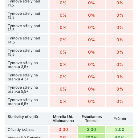
Týmové střely nad
0%
0%
0%
11,5
Týmové střely nad
0%
0%
0%
12,5
Týmové střely nad
0%
0%
0%
13,5
Týmové střely nad
0%
0%
0%
14,5
Týmové střely nad
0%
0%
0%
15,5
Týmové střely na
0%
0%
0%
branku 3,5+
Týmové střely na
0%
0%
0%
branku 4,5+
Týmové střely na
0%
0%
0%
branku 5,5+
Týmové střely na
0%
0%
0%
branku 6,5+
Statistiky ofsajdů
Morelia Ud.
Estudiantes
Průměr
Michoacana
Tecos II
0.00
3.00
2.00
Ofsajdy /zápas
0%
100%
50%
Více než 2,5 ofsajdu