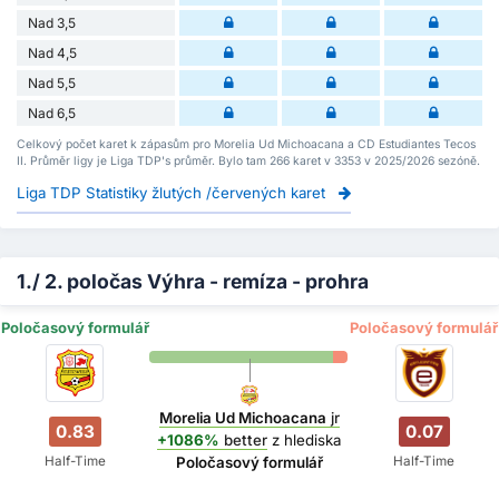
Nad 3,5
Nad 4,5
Nad 5,5
Nad 6,5
Celkový počet karet k zápasům pro Morelia Ud Michoacana a CD Estudiantes Tecos
II. Průměr ligy je Liga TDP's průměr. Bylo tam 266 karet v 3353 v 2025/2026 sezóně.
Liga TDP Statistiky žlutých /červených karet
1./ 2. poločas Výhra - remíza - prohra
Poločasový formulář
Poločasový formulář
Morelia Ud Michoacana
jr
0.83
0.07
+1086%
better
z hlediska
Half-Time
Half-Time
Poločasový formulář