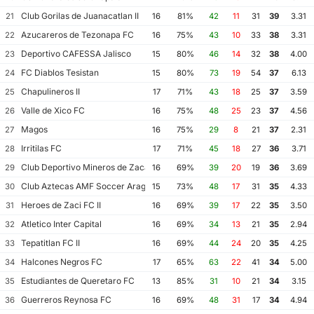
Club Gorilas de Juanacatlan II
21
16
81%
42
11
31
39
3.31
Azucareros de Tezonapa FC
22
16
75%
43
10
33
38
3.31
Deportivo CAFESSA Jalisco
23
15
80%
46
14
32
38
4.00
FC Diablos Tesistan
24
15
80%
73
19
54
37
6.13
Chapulineros II
25
17
71%
43
18
25
37
3.59
Valle de Xico FC
26
16
75%
48
25
23
37
4.56
Magos
27
16
75%
29
8
21
37
2.31
Irritilas FC
28
17
71%
45
18
27
36
3.71
Club Deportivo Mineros de Zacatecas II
29
16
69%
39
20
19
36
3.69
Club Aztecas AMF Soccer Aragon
30
15
73%
48
17
31
35
4.33
Heroes de Zaci FC II
31
16
69%
39
17
22
35
3.50
Atletico Inter Capital
32
16
69%
34
13
21
35
2.94
Tepatitlan FC II
33
16
69%
44
24
20
35
4.25
Halcones Negros FC
34
17
65%
63
22
41
34
5.00
Estudiantes de Queretaro FC
35
13
85%
31
10
21
34
3.15
Guerreros Reynosa FC
36
16
69%
48
31
17
34
4.94