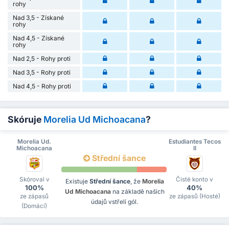
rohy
Nad 3,5 - Získané
rohy
Nad 4,5 - Získané
rohy
Nad 2,5 - Rohy proti
Nad 3,5 - Rohy proti
Nad 4,5 - Rohy proti
Skóruje
Morelia Ud Michoacana
?
Morelia Ud.
Estudiantes Tecos
Michoacana
II
Střední šance
Skóroval v
Čisté konto v
Existuje
Střední šance
, že
Morelia
100%
40%
Ud Michoacana
na základě našich
ze zápasů
ze zápasů (Hosté)
údajů vstřelí gól.
(Domácí)