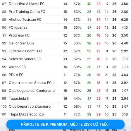
Deportivo Albiazul FC
87
14
57%
40
23
17
26
4.50
Pro Training Camp FC
88
15
53%
28
14
14
26
2.80
Atletico Tesistan FC
89
14
57%
51
37
14
26
6.29
FC Iguanas
90
15
53%
37
25
12
26
4.13
Progreso FC
91
12
67%
26
16
10
26
3.50
CeFor San Luis
92
15
53%
38
28
10
26
4.40
Ejidatarios Bonfil FC
93
12
67%
22
13
9
26
2.92
Soles de Sonora FC
94
13
62%
25
18
7
26
3.31
Xalisco FC
95
16
50%
20
17
3
26
2.31
PDLA FC
96
11
73%
36
15
21
25
4.64
Cimarrones de Sonora FC II
97
12
67%
29
18
11
25
3.92
Club Legado del Centenario
98
15
53%
36
25
11
25
4.07
Tapachula II
99
16
44%
37
26
11
25
3.94
Club Deportivo Zitacuaro II
100
12
58%
21
11
10
25
2.67
Tlapa Mazatecochco
101
11
73%
39
29
10
25
6.18
PŘIPOJTE SE K PREMIUM. MĚJTE ZISK UŽ TEĎ.
Tým
MP
Výhra v %
GF
GA
GD
Pts
Ø