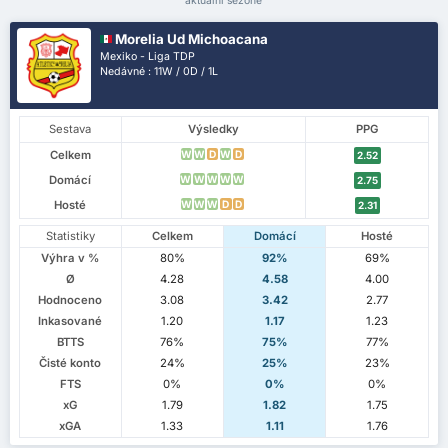
aktuální sezóně
Morelia Ud Michoacana
Mexiko - Liga TDP
Nedávné : 11W / 0D / 1L
Sestava
Výsledky
PPG
Celkem
W
W
D
W
D
2.52
Domácí
W
W
W
W
W
2.75
Hosté
W
W
W
D
D
2.31
Statistiky
Celkem
Domácí
Hosté
Výhra v %
80%
92%
69%
Ø
4.28
4.58
4.00
Hodnoceno
3.08
3.42
2.77
Inkasované
1.20
1.17
1.23
BTTS
76%
75%
77%
Čisté konto
24%
25%
23%
FTS
0%
0%
0%
xG
1.79
1.82
1.75
xGA
1.33
1.11
1.76