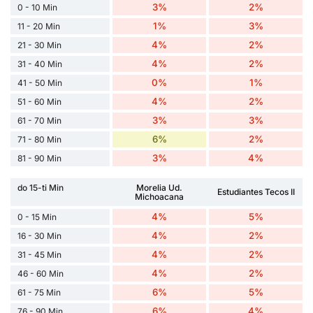
3%
2%
0 - 10 Min
1%
3%
11 - 20 Min
4%
2%
21 - 30 Min
4%
2%
31 - 40 Min
0%
1%
41 - 50 Min
4%
2%
51 - 60 Min
3%
3%
61 - 70 Min
6%
2%
71 - 80 Min
3%
4%
81 - 90 Min
do 15-ti Min
Morelia Ud.
Estudiantes Tecos II
Michoacana
4%
5%
0 - 15 Min
4%
2%
16 - 30 Min
4%
2%
31 - 45 Min
4%
2%
46 - 60 Min
6%
5%
61 - 75 Min
6%
4%
76 - 90 Min