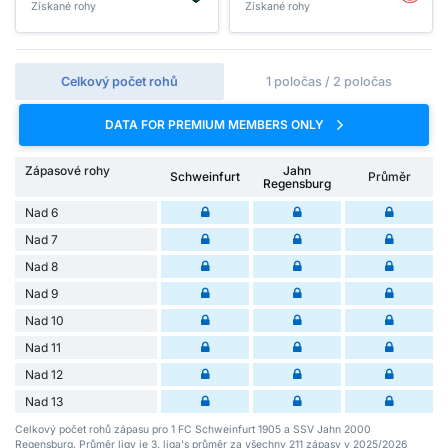
Získané rohy
Získané rohy
Celkový počet rohů
1 poločas / 2 poločas
DATA FOR PREMIUM MEMBERS ONLY
Zápasové rohy
Jahn
Schweinfurt
Průměr
Regensburg
Nad 6
Nad 7
Nad 8
Nad 9
Nad 10
Nad 11
Nad 12
Nad 13
Celkový počet rohů zápasu pro 1 FC Schweinfurt 1905 a SSV Jahn 2000
Regensburg. Průměr ligy je 3. liga's průměr za všechny 211 zápasy v 2025/2026