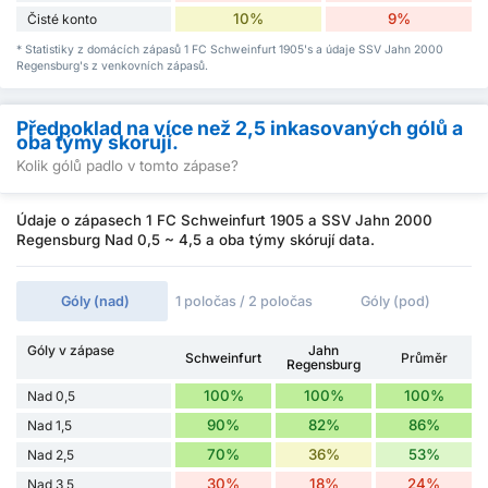
10%
9%
Čisté konto
* Statistiky z domácích zápasů 1 FC Schweinfurt 1905's a údaje SSV Jahn 2000
Regensburg's z venkovních zápasů.
Předpoklad na více než 2,5 inkasovaných gólů a
oba týmy skorují.
Kolik gólů padlo v tomto zápase?
Údaje o zápasech 1 FC Schweinfurt 1905 a SSV Jahn 2000
Regensburg Nad 0,5 ~ 4,5 a oba týmy skórují data.
Góly (nad)
1 poločas / 2 poločas
Góly (pod)
Góly v zápase
Jahn
Schweinfurt
Průměr
Regensburg
100%
100%
100%
Nad 0,5
90%
82%
86%
Nad 1,5
70%
36%
53%
Nad 2,5
30%
18%
24%
Nad 3,5