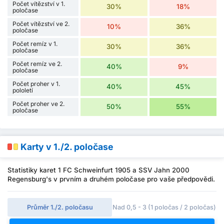
Počet vítězství v 1.
30%
18%
poločase
Počet vítězství ve 2.
10%
36%
poločase
Počet remíz v 1.
30%
36%
poločase
Počet remíz ve 2.
40%
9%
poločase
Počet proher v 1.
40%
45%
pololetí
Počet proher ve 2.
50%
55%
poločase
Karty v 1./2. poločase
Statistiky karet 1 FC Schweinfurt 1905 a SSV Jahn 2000
Regensburg's v prvním a druhém poločase pro vaše předpovědi.
Průměr 1./2. poločasu
Nad 0,5 - 3 (1 poločas / 2 poločas)