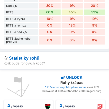
30%
9%
20%
Nad 4,5
60%
45%
53%
BTTS
10%
9%
10%
BTTS & výhra
0%
18%
9%
BTTS a remíza
0%
0%
0%
BTTS a nad 2,5
BTTS žádné nebo
0%
0%
0%
přes 2,5
Statistiky rohů
Kolik bude rohových kopů?
UNLOCK
Rohy /zápas
* Průměr rohových kopů na zápas
mezi 1 FC
Schweinfurt 1905 a SSV Jahn 2000 Regensburg
/zápasy
/zápasy