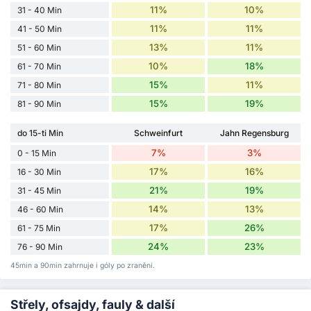
11%
10%
31 - 40 Min
11%
11%
41 - 50 Min
13%
11%
51 - 60 Min
10%
18%
61 - 70 Min
15%
11%
71 - 80 Min
15%
19%
81 - 90 Min
do 15-ti Min
Schweinfurt
Jahn Regensburg
7%
3%
0 - 15 Min
17%
16%
16 - 30 Min
21%
19%
31 - 45 Min
14%
13%
46 - 60 Min
17%
26%
61 - 75 Min
24%
23%
76 - 90 Min
45min a 90min zahrnuje i góly po zranění.
Střely, ofsajdy, fauly & další