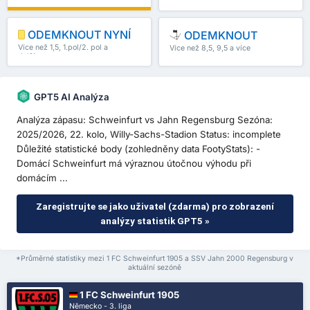
ODEMKNOUT NYNÍ
ODEMKNOUT
Více než 1,5, 1.pol/2. pol a
Více než 8,5, 9,5 a více
další
GPT5 AI Analýza
Analýza zápasu: Schweinfurt vs Jahn Regensburg Sezóna:
2025/2026, 22. kolo, Willy-Sachs-Stadion Status: incomplete
Důležité statistické body (zohledněny data FootyStats): -
Domácí Schweinfurt má výraznou útočnou výhodu při
domácím ...
Zaregistrujte se jako uživatel (zdarma) pro zobrazení
analýzy statistik GPT5 »
*Průměrné statistiky mezi 1 FC Schweinfurt 1905 a SSV Jahn 2000 Regensburg v
aktuální sezóně
1 FC Schweinfurt 1905
Německo - 3. liga