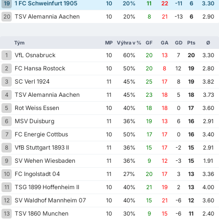
1 FC Schweinfurt 1905
19
10
20%
11
22
-11
6
3.30
TSV Alemannia Aachen
20
10
20%
8
21
-13
6
2.90
Tým
MP
Výhra v %
GF
GA
GD
Pts
Ø
VfL Osnabruck
1
10
60%
20
13
7
20
3.30
FC Hansa Rostock
2
10
50%
20
8
12
19
2.80
SC Verl 1924
3
11
45%
25
17
8
19
3.82
TSV Alemannia Aachen
4
11
45%
23
18
5
18
3.73
Rot Weiss Essen
5
10
40%
18
18
0
17
3.60
MSV Duisburg
6
11
36%
19
13
6
16
2.91
FC Energie Cottbus
7
10
50%
17
17
0
16
3.40
VfB Stuttgart 1893 II
8
11
36%
15
17
-2
15
2.91
SV Wehen Wiesbaden
9
11
36%
9
12
-3
15
1.91
FC Ingolstadt 04
10
11
27%
20
17
3
13
3.36
TSG 1899 Hoffenheim II
11
10
40%
21
19
2
13
4.00
SV Waldhof Mannheim 07
12
10
40%
15
21
-6
12
3.60
TSV 1860 Munchen
13
10
30%
9
15
-6
11
2.40