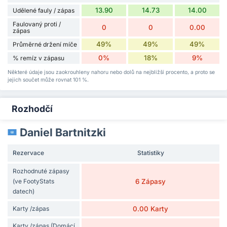
13.90
14.73
14.00
Udělené fauly / zápas
Faulovaný proti /
0
0
0.00
zápas
49%
49%
49%
Průměrné držení míče
0%
18%
9%
% remíz v zápasu
Některé údaje jsou zaokrouhleny nahoru nebo dolů na nejbližší procento, a proto se
jejich součet může rovnat 101 %.
Rozhodčí
Daniel Bartnitzki
Rezervace
Statistiky
Rozhodnuté zápasy
(ve FootyStats
6 Zápasy
datech)
Karty /zápas
0.00 Karty
Karty /zápas (Domácí