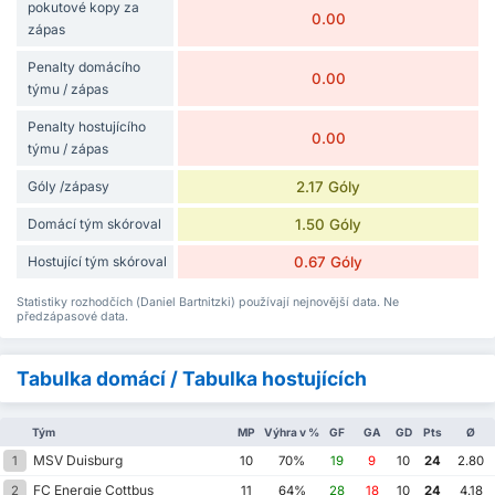
pokutové kopy za
0.00
zápas
Penalty domácího
0.00
týmu / zápas
Penalty hostujícího
0.00
týmu / zápas
Góly /zápasy
2.17 Góly
Domácí tým skóroval
1.50 Góly
Hostující tým skóroval
0.67 Góly
Statistiky rozhodčích (Daniel Bartnitzki) používají nejnovější data. Ne
předzápasové data.
Tabulka domácí / Tabulka hostujících
Tým
MP
Výhra v %
GF
GA
GD
Pts
Ø
MSV Duisburg
1
10
70%
19
9
10
24
2.80
FC Energie Cottbus
2
11
64%
28
18
10
24
4.18