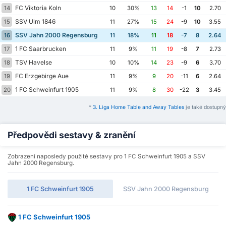
FC Viktoria Koln
14
10
30%
13
14
-1
10
2.70
SSV Ulm 1846
15
11
27%
15
24
-9
10
3.55
SSV Jahn 2000 Regensburg
16
11
18%
11
18
-7
8
2.64
1 FC Saarbrucken
17
11
9%
11
19
-8
7
2.73
TSV Havelse
18
10
10%
14
23
-9
6
3.70
FC Erzgebirge Aue
19
11
9%
9
20
-11
6
2.64
1 FC Schweinfurt 1905
20
11
9%
8
30
-22
3
3.45
*
3. Liga Home Table and Away Tables
je také dostupný
Předpovědi sestavy & zranění
Zobrazení naposledy použité sestavy pro 1 FC Schweinfurt 1905 a SSV
Jahn 2000 Regensburg.
1 FC Schweinfurt 1905
SSV Jahn 2000 Regensburg
1 FC Schweinfurt 1905