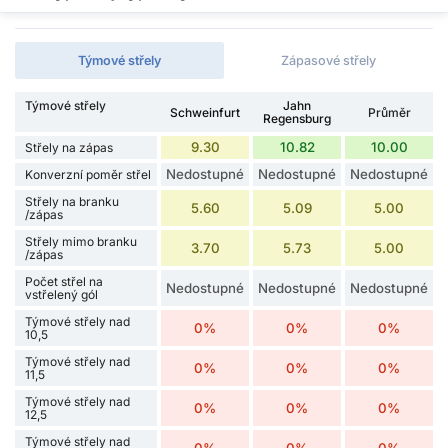
Týmové střely
Zápasové střely
Týmové střely
Jahn
Schweinfurt
Průměr
Regensburg
9.30
10.82
10.00
Střely na zápas
Nedostupné
Nedostupné
Nedostupné
Konverzní poměr střel
Střely na branku
5.60
5.09
5.00
/zápas
Střely mimo branku
3.70
5.73
5.00
/zápas
Počet střel na
Nedostupné
Nedostupné
Nedostupné
vstřelený gól
Týmové střely nad
0%
0%
0%
10,5
Týmové střely nad
0%
0%
0%
11,5
Týmové střely nad
0%
0%
0%
12,5
Týmové střely nad
0%
0%
0%