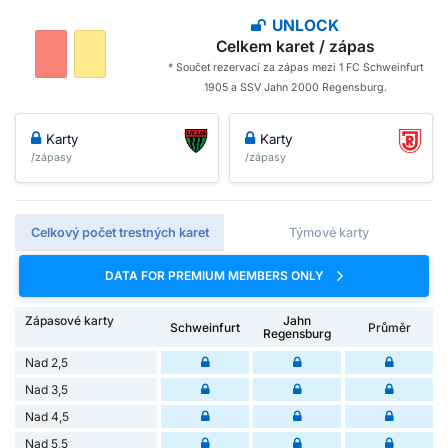
UNLOCK
Celkem karet / zápas
* Součet rezervací za zápas mezi 1 FC Schweinfurt
1905 a SSV Jahn 2000 Regensburg.
Karty
Karty
/zápasy
/zápasy
Celkový počet trestných karet
Týmové karty
DATA FOR PREMIUM MEMBERS ONLY
Zápasové karty
Jahn
Schweinfurt
Průměr
Regensburg
Nad 2,5
Nad 3,5
Nad 4,5
Nad 5,5