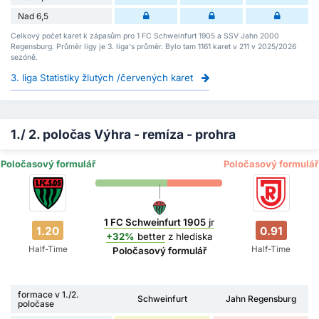
Nad 6,5
Celkový počet karet k zápasům pro 1 FC Schweinfurt 1905 a SSV Jahn 2000
Regensburg. Průměr ligy je 3. liga's průměr. Bylo tam 1161 karet v 211 v 2025/2026
sezóně.
3. liga Statistiky žlutých /červených karet
1./ 2. poločas Výhra - remíza - prohra
Poločasový formulář
Poločasový formulář
1 FC Schweinfurt 1905
jr
1.20
0.91
+32%
better
z hlediska
Half-Time
Half-Time
Poločasový formulář
formace v 1./2.
Schweinfurt
Jahn Regensburg
poločase