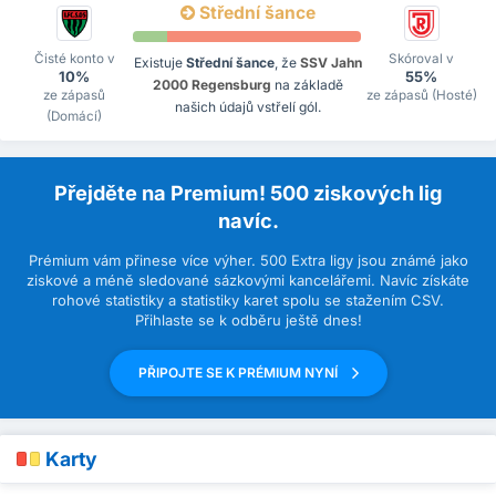
Střední šance
Čisté konto v
Skóroval v
Existuje
Střední šance
, že
SSV Jahn
10%
55%
2000 Regensburg
na základě
ze zápasů
ze zápasů (Hosté)
našich údajů vstřelí gól.
(Domácí)
Přejděte na Premium! 500 ziskových lig
navíc.
Prémium vám přinese více výher. 500 Extra ligy jsou známé jako
ziskové a méně sledované sázkovými kancelářemi. Navíc získáte
rohové statistiky a statistiky karet spolu se stažením CSV.
Přihlaste se k odběru ještě dnes!
PŘIPOJTE SE K PRÉMIUM NYNÍ
Karty