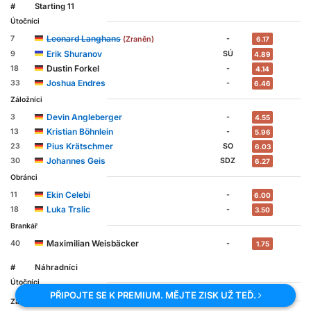
#
Starting 11
Útočníci
Leonard Langhans
7
-
(Zraněn)
6.17
Erik Shuranov
9
SÚ
4.89
Dustin Forkel
18
-
4.14
Joshua Endres
33
-
6.46
Záložníci
Devin Angleberger
3
-
4.55
Kristian Böhnlein
13
-
5.96
Pius Krätschmer
23
SO
6.03
Johannes Geis
30
SDZ
6.27
Obránci
Ekin Celebi
11
-
6.00
Luka Trslic
18
-
3.50
Brankář
Maximilian Weisbäcker
40
-
1.75
#
Náhradníci
Útočníci
PŘIPOJTE SE K PREMIUM. MĚJTE ZISK UŽ TEĎ.
Záložníci