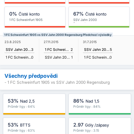
0%
67%
Čisté konto
Čisté konto
1 FC Schweinfurt 1905
SSV Jahn 2000
Regensburg
1 FC Schweinfurt 1905 vs SSV Jahn 2000 Regensburg Předchozí výsledky
23.8.2025
27.11.2015
31.7.2015
SSV Jahn 2000 Regensburg
3
1 FC Schweinfurt 1905
2
SSV Jahn 2000 Regensburg
5
1 FC Schweinfurt 1905
0
SSV Jahn 2000 Regensburg
1
1 FC Schweinfurt 1905
0
Všechny předpovědi
- 1 FC Schweinfurt 1905 vs SSV Jahn 2000 Regensburg
53%
86%
Nad 2,5
Nad 1,5
Průměr ligy : 64%
Průměr ligy : 84%
53%
2.97
BTTS
Góly /zápasy
Průměr ligy : 63%
Průměr ligy : 3.15