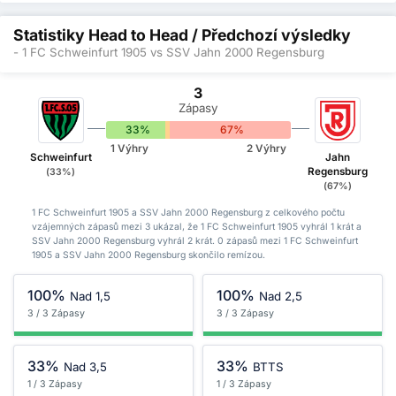
Statistiky Head to Head / Předchozí výsledky
- 1 FC Schweinfurt 1905 vs SSV Jahn 2000 Regensburg
3
Zápasy
33%
0%
67%
1 Výhry
2 Výhry
Schweinfurt
Jahn
Regensburg
(33%)
(67%)
1 FC Schweinfurt 1905 a SSV Jahn 2000 Regensburg z celkového počtu
vzájemných zápasů mezi 3 ukázal, že 1 FC Schweinfurt 1905 vyhrál 1 krát a
SSV Jahn 2000 Regensburg vyhrál 2 krát. 0 zápasů mezi 1 FC Schweinfurt
1905 a SSV Jahn 2000 Regensburg skončilo remízou.
100%
100%
Nad 1,5
Nad 2,5
3 / 3 Zápasy
3 / 3 Zápasy
33%
33%
Nad 3,5
BTTS
1 / 3 Zápasy
1 / 3 Zápasy