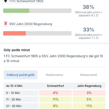
1 FC Schweinfurt 1905
38%
Skóroval jako první v
zápasech 8 / 21
SSV Jahn 2000 Regensburg
33%
Skóroval jako první v
zápasech 7 / 21
Góly podle minut
1 FC Schweinfurt 1905 a SSV Jahn 2000 Regensburg's dal gól 10
a 15 minut.
Celkový počet gólů
Hodnoceno
Inkasované
do 10-ti Min
Schweinfurt
Jahn Regensburg
4%
3%
0 - 10 Min
11%
5%
11 - 20 Min
8%
11%
21 - 30 Min