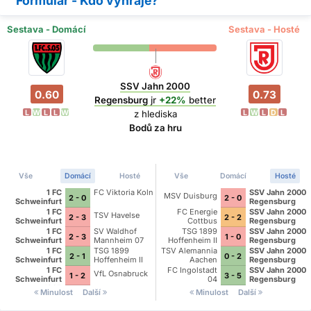
Formulář - Kdo vyhraje?
Sestava - Domácí
Sestava - Hosté
SSV Jahn 2000
0.60
0.73
Regensburg
jr
+22%
better
L
W
L
L
W
L
W
L
D
L
z hlediska
Bodů za hru
Vše
Domácí
Hosté
Vše
Domácí
Hosté
1 FC
FC Viktoria Koln
SSV Jahn 2000
MSV Duisburg
2 - 0
2 - 0
Schweinfurt
Regensburg
1905
1 FC
FC Energie
SSV Jahn 2000
TSV Havelse
2 - 3
2 - 2
Schweinfurt
Cottbus
Regensburg
1905
1 FC
SV Waldhof
TSG 1899
SSV Jahn 2000
2 - 3
1 - 0
Schweinfurt
Mannheim 07
Hoffenheim II
Regensburg
1905
1 FC
TSG 1899
TSV Alemannia
SSV Jahn 2000
2 - 1
0 - 2
Schweinfurt
Hoffenheim II
Aachen
Regensburg
1905
1 FC
FC Ingolstadt
SSV Jahn 2000
VfL Osnabruck
1 - 2
3 - 5
Schweinfurt
04
Regensburg
1905
Minulost
Další
Minulost
Další