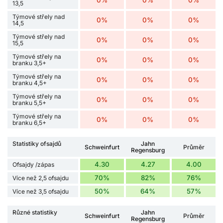
13,5
Týmové střely nad
0%
0%
0%
14,5
Týmové střely nad
0%
0%
0%
15,5
Týmové střely na
0%
0%
0%
branku 3,5+
Týmové střely na
0%
0%
0%
branku 4,5+
Týmové střely na
0%
0%
0%
branku 5,5+
Týmové střely na
0%
0%
0%
branku 6,5+
Statistiky ofsajdů
Jahn
Schweinfurt
Průměr
Regensburg
4.30
4.27
4.00
Ofsajdy /zápas
70%
82%
76%
Více než 2,5 ofsajdu
50%
64%
57%
Více než 3,5 ofsajdu
Různé statistiky
Jahn
Schweinfurt
Průměr
Regensburg