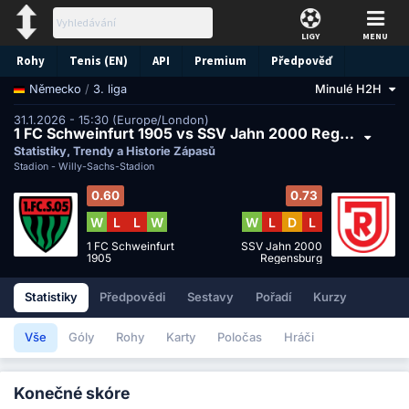
LIGY
MENU
Rohy
Tenis (EN)
API
Premium
Předpověď
/
3. liga
Minulé H2H
Německo
31.1.2026 - 15:30 (Europe/London)
1 FC Schweinfurt 1905 vs SSV Jahn 2000 Regensburg
Statistiky, Trendy a Historie Zápasů
Stadion -
Willy-Sachs-Stadion
0.60
0.73
W
L
L
W
W
L
D
L
1 FC Schweinfurt
SSV Jahn 2000
1905
Regensburg
Statistiky
Předpovědi
Sestavy
Pořadí
Kurzy
Vše
Góly
Rohy
Karty
Poločas
Hráči
Konečné skóre