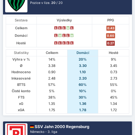
Pozice v lize.
20
/ 20
Sestava
Výsledky
PPG
Celkem
L
L
L
W
L
0.43
Domácí
L
W
L
L
W
0.60
Hosté
L
L
L
L
L
0.27
Statistiky
Celkem
Domácí
Hosté
Výhra v %
14%
20%
9%
Ø
3.38
3.30
3.45
Hodnoceno
0.90
1.10
0.73
Inkasované
2.48
2.20
2.73
BTTS
57%
60%
55%
Čisté konto
5%
10%
0%
FTS
38%
30%
45%
xG
1.35
1.36
1.34
xGA
1.75
1.78
1.72
SSV Jahn 2000 Regensburg
Německo - 3. liga