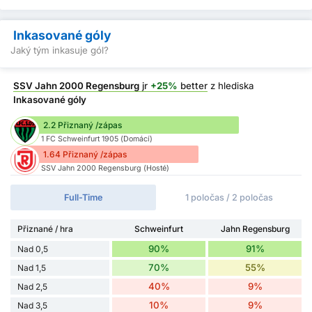
Inkasované góly
Jaký tým inkasuje gól?
SSV Jahn 2000 Regensburg
jr
+25%
better
z hlediska
Inkasované góly
2.2 Přiznaný /zápas
1 FC Schweinfurt 1905 (Domácí)
1.64 Přiznaný /zápas
SSV Jahn 2000 Regensburg (Hosté)
Full-Time
1 poločas / 2 poločas
Přiznané / hra
Schweinfurt
Jahn Regensburg
90%
91%
Nad 0,5
70%
55%
Nad 1,5
40%
9%
Nad 2,5
10%
9%
Nad 3,5