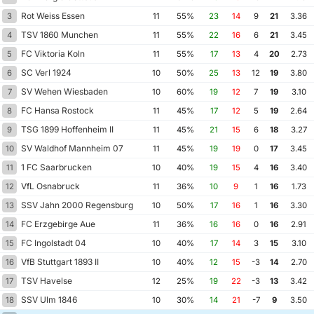
Rot Weiss Essen
3
11
55%
23
14
9
21
3.36
TSV 1860 Munchen
4
11
55%
22
16
6
21
3.45
FC Viktoria Koln
5
11
55%
17
13
4
20
2.73
SC Verl 1924
6
10
50%
25
13
12
19
3.80
SV Wehen Wiesbaden
7
10
60%
19
12
7
19
3.10
FC Hansa Rostock
8
11
45%
17
12
5
19
2.64
TSG 1899 Hoffenheim II
9
11
45%
21
15
6
18
3.27
SV Waldhof Mannheim 07
10
11
45%
19
19
0
17
3.45
1 FC Saarbrucken
11
10
40%
19
15
4
16
3.40
VfL Osnabruck
12
11
36%
10
9
1
16
1.73
SSV Jahn 2000 Regensburg
13
10
50%
17
16
1
16
3.30
FC Erzgebirge Aue
14
11
36%
16
16
0
16
2.91
FC Ingolstadt 04
15
10
40%
17
14
3
15
3.10
VfB Stuttgart 1893 II
16
10
40%
12
15
-3
14
2.70
TSV Havelse
17
12
25%
19
22
-3
13
3.42
SSV Ulm 1846
18
10
30%
14
21
-7
9
3.50