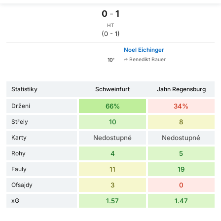
0
-
1
HT
(0 - 1)
Noel Eichinger
Benedikt Bauer
10'
Statistiky
Schweinfurt
Jahn Regensburg
Držení
66%
34%
Střely
10
8
Karty
Nedostupné
Nedostupné
Rohy
4
5
Fauly
11
19
Ofsajdy
3
0
xG
1.57
1.47