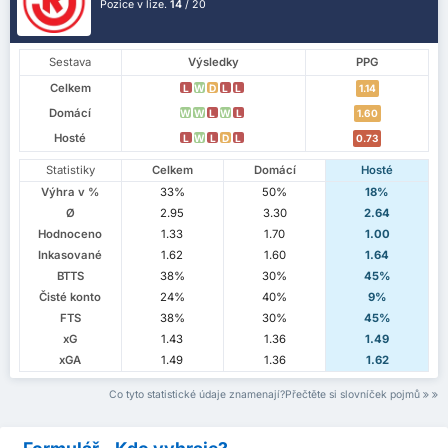
Pozice v lize.
14
/ 20
Sestava
Výsledky
PPG
Celkem
L
W
D
L
L
1.14
Domácí
W
W
L
W
L
1.60
Hosté
L
W
L
D
L
0.73
Statistiky
Celkem
Domácí
Hosté
Výhra v %
33%
50%
18%
Ø
2.95
3.30
2.64
Hodnoceno
1.33
1.70
1.00
Inkasované
1.62
1.60
1.64
BTTS
38%
30%
45%
Čisté konto
24%
40%
9%
FTS
38%
30%
45%
xG
1.43
1.36
1.49
xGA
1.49
1.36
1.62
Co tyto statistické údaje znamenají?Přečtěte si slovníček pojmů