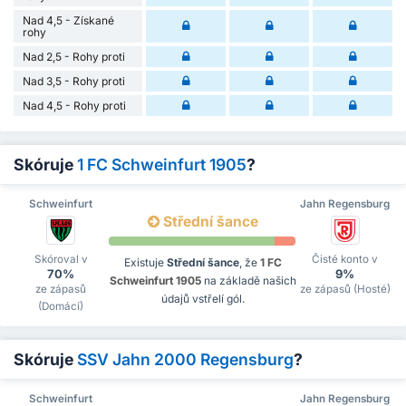
Nad 4,5 - Získané
rohy
Nad 2,5 - Rohy proti
Nad 3,5 - Rohy proti
Nad 4,5 - Rohy proti
Skóruje
1 FC Schweinfurt 1905
?
Schweinfurt
Jahn Regensburg
Střední šance
Skóroval v
Čisté konto v
Existuje
Střední šance
, že
1 FC
70%
9%
Schweinfurt 1905
na základě našich
ze zápasů
ze zápasů (Hosté)
údajů vstřelí gól.
(Domácí)
Skóruje
SSV Jahn 2000 Regensburg
?
Schweinfurt
Jahn Regensburg