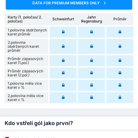
DATA FOR PREMIUM MEMBERS ONLY
Karty (1. poločas/ 2.
Jahn
Schweinfurt
Průměr
poločas)
Regensburg
1.polovina obdržených
karet průměr
2.polovina
obdržených karet
průměr
Průměr zápasových
karet (1.pol.)
Průměr zápasových
karet (2.pol.)
1.polovna měla více
karet v %
2.polovina měla více
karet v %
Kdo vstřelí gól jako první?