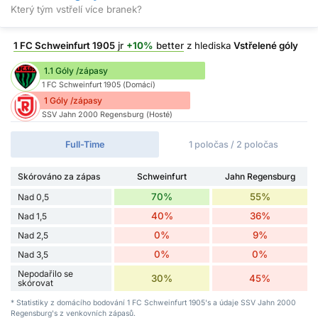
Který tým vstřelí více branek?
1 FC Schweinfurt 1905
jr
+10%
better
z hlediska
Vstřelené góly
1.1 Góly /zápasy
1 FC Schweinfurt 1905 (Domácí)
1 Góly /zápasy
SSV Jahn 2000 Regensburg (Hosté)
Full-Time
1 poločas / 2 poločas
Skórováno za zápas
Schweinfurt
Jahn Regensburg
70%
55%
Nad 0,5
40%
36%
Nad 1,5
0%
9%
Nad 2,5
0%
0%
Nad 3,5
Nepodařilo se
30%
45%
skórovat
* Statistiky z domácího bodování 1 FC Schweinfurt 1905's a údaje SSV Jahn 2000
Regensburg's z venkovních zápasů.