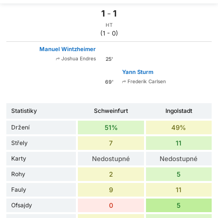
1
-
1
HT
(1 - 0)
Manuel Wintzheimer
Joshua Endres
25'
Yann Sturm
Frederik Carlsen
69'
Statistiky
Schweinfurt
Ingolstadt
Držení
51%
49%
Střely
7
11
Karty
Nedostupné
Nedostupné
Rohy
2
5
Fauly
9
11
Ofsajdy
0
5