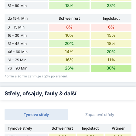
18%
23%
81 - 90 Min
do 15-ti Min
Schweinfurt
Ingolstadt
8%
6%
0 - 15 Min
16%
15%
16 - 30 Min
20%
18%
31 - 45 Min
14%
20%
46 - 60 Min
16%
11%
61 - 75 Min
26%
30%
76 - 90 Min
45min a 90min zahrnuje i góly po zranění.
Střely, ofsajdy, fauly & další
Týmové střely
Zápasové střely
Týmové střely
Schweinfurt
Ingolstadt
Průměr