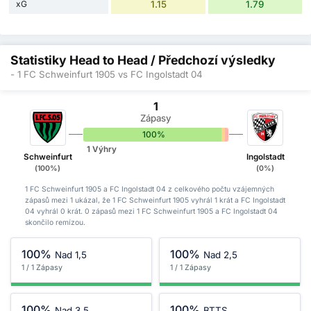
xG
1.15
1.79
Statistiky Head to Head / Předchozí výsledky
- 1 FC Schweinfurt 1905 vs FC Ingolstadt 04
1
Zápasy
100%
0%
0%
1 Výhry
Schweinfurt
Ingolstadt
(100%)
(0%)
1 FC Schweinfurt 1905 a FC Ingolstadt 04 z celkového počtu vzájemných
zápasů mezi 1 ukázal, že 1 FC Schweinfurt 1905 vyhrál 1 krát a FC Ingolstadt
04 vyhrál 0 krát. 0 zápasů mezi 1 FC Schweinfurt 1905 a FC Ingolstadt 04
skončilo remízou.
100%
100%
Nad 1,5
Nad 2,5
1 / 1 Zápasy
1 / 1 Zápasy
100%
100%
Nad 3,5
BTTS