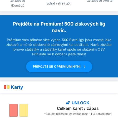
ze zápasů
ze zápasů (Hosté)
údajů vstřelí gól.
(Domácí)
Přejděte na Premium! 500 ziskových lig
navíc.
Prémium vám přinese více výher. 500 Extra ligy jsou známé jako
ziskové a méně sledované sázkovými kancelářemi. Navíc získáte
rohové statistiky a statistiky karet spolu se stažením CSV.
Přihlaste se k odběru ještě dnes!
PŘIPOJTE SE K PRÉMIUM NYNÍ
Karty
UNLOCK
Celkem karet / zápas
* Součet rezervací za zápas mezi 1 FC Schweinfurt