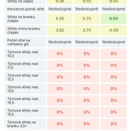
9.36
9.50
9.00
Střely na zápas
Nedostupné
Nedostupné
Nedostupné
Konverzní poměr střel
Střely na branku
5.55
5.75
6.00
/zápas
Střely mimo branku
3.82
3.75
4.00
/zápas
Počet střel na
Nedostupné
Nedostupné
Nedostupné
vstřelený gól
Týmové střely nad
0%
0%
0%
10,5
Týmové střely nad
0%
0%
0%
11,5
Týmové střely nad
0%
0%
0%
12,5
Týmové střely nad
0%
0%
0%
13,5
Týmové střely nad
0%
0%
0%
14,5
Týmové střely nad
0%
0%
0%
15,5
Týmové střely na
0%
0%
0%
branku 3,5+