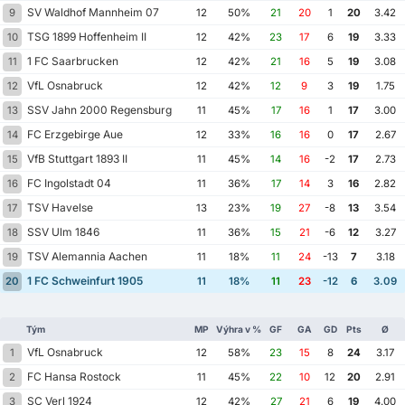
SV Waldhof Mannheim 07
9
12
50%
21
20
1
20
3.42
TSG 1899 Hoffenheim II
10
12
42%
23
17
6
19
3.33
1 FC Saarbrucken
11
12
42%
21
16
5
19
3.08
VfL Osnabruck
12
12
42%
12
9
3
19
1.75
SSV Jahn 2000 Regensburg
13
11
45%
17
16
1
17
3.00
FC Erzgebirge Aue
14
12
33%
16
16
0
17
2.67
VfB Stuttgart 1893 II
15
11
45%
14
16
-2
17
2.73
FC Ingolstadt 04
16
11
36%
17
14
3
16
2.82
TSV Havelse
17
13
23%
19
27
-8
13
3.54
SSV Ulm 1846
18
11
36%
15
21
-6
12
3.27
TSV Alemannia Aachen
19
11
18%
11
24
-13
7
3.18
1 FC Schweinfurt 1905
20
11
18%
11
23
-12
6
3.09
Tým
MP
Výhra v %
GF
GA
GD
Pts
Ø
VfL Osnabruck
1
12
58%
23
15
8
24
3.17
FC Hansa Rostock
2
11
45%
22
10
12
20
2.91
SC Verl 1924
3
12
42%
27
21
6
19
4.00