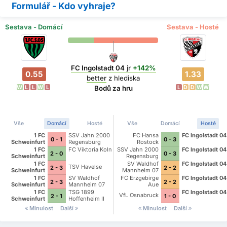
Formulář - Kdo vyhraje?
Sestava - Domácí
Sestava - Hosté
FC Ingolstadt 04
jr
+142%
0.55
1.33
better
z hlediska
W
L
L
W
L
L
D
D
W
W
Bodů za hru
Vše
Domácí
Hosté
Vše
Domácí
Hosté
1 FC
SSV Jahn 2000
FC Hansa
FC Ingolstadt 04
0 - 1
0 - 3
Schweinfurt
Regensburg
Rostock
1905
1 FC
FC Viktoria Koln
SSV Jahn 2000
FC Ingolstadt 04
2 - 0
0 - 3
Schweinfurt
Regensburg
1905
1 FC
SV Waldhof
FC Ingolstadt 04
TSV Havelse
2 - 3
2 - 2
Schweinfurt
Mannheim 07
1905
1 FC
SV Waldhof
FC Erzgebirge
FC Ingolstadt 04
2 - 3
2 - 2
Schweinfurt
Mannheim 07
Aue
1905
1 FC
TSG 1899
FC Ingolstadt 04
VfL Osnabruck
2 - 1
1 - 0
Schweinfurt
Hoffenheim II
1905
Minulost
Další
Minulost
Další