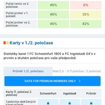
Počet remíz ve 2.
45%
0%
poločase
Počet proher v 1.
45%
25%
pololetí
Počet proher ve 2.
45%
42%
poločase
Karty v 1./2. poločase
Statistiky karet 1 FC Schweinfurt 1905 a FC Ingolstadt 04's v
prvním a druhém poločase pro vaše předpovědi.
Průměr 1./2. poločasu
Nad 0,5 - 3 (1 poločas / 2 poločas)
DATA FOR PREMIUM MEMBERS ONLY
Karty (1. poločas/ 2.
Schweinfurt
Ingolstadt
Průměr
poločas)
1.polovina obdržených
karet průměr