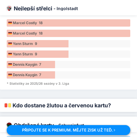
Nejlepší střelci
-
Ingolstadt
Marcel Costly 18
Marcel Costly 18
Yann Sturm 9
Yann Sturm 9
Dennis Kaygin 7
Dennis Kaygin 7
* Statistiky ze 2025/26 sezóny v 3. Liga
Kdo dostane žlutou a červenou kartu?
Obdržené karty
-
Schweinfurt
PŘIPOJTE SE K PREMIUM. MĚJTE ZISK UŽ TEĎ.