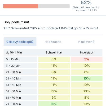
52%
Skóroval jako první v
zápasech 12 / 23
Góly podle minut
1 FC Schweinfurt 1905 a FC Ingolstadt 04's dal gól 10 a 15 minut.
Celkový počet gólů
Hodnoceno
Inkasované
do 10-ti Min
Schweinfurt
Ingolstadt
5%
3%
0 - 10 Min
11%
10%
11 - 20 Min
8%
8%
21 - 30 Min
11%
15%
31 - 40 Min
11%
10%
41 - 50 Min
12%
13%
51 - 60 Min
9%
8%
61 - 70 Min
15%
10%
71 - 80 Min