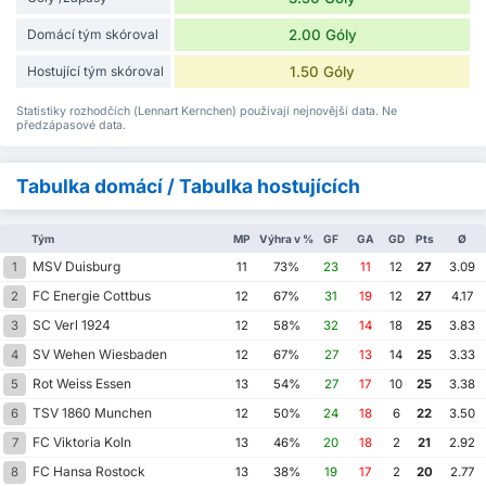
Domácí tým skóroval
2.00 Góly
Hostující tým skóroval
1.50 Góly
Statistiky rozhodčích (Lennart Kernchen) používají nejnovější data. Ne
předzápasové data.
Tabulka domácí / Tabulka hostujících
Tým
MP
Výhra v %
GF
GA
GD
Pts
Ø
MSV Duisburg
1
11
73%
23
11
12
27
3.09
FC Energie Cottbus
2
12
67%
31
19
12
27
4.17
SC Verl 1924
3
12
58%
32
14
18
25
3.83
SV Wehen Wiesbaden
4
12
67%
27
13
14
25
3.33
Rot Weiss Essen
5
13
54%
27
17
10
25
3.38
TSV 1860 Munchen
6
12
50%
24
18
6
22
3.50
FC Viktoria Koln
7
13
46%
20
18
2
21
2.92
FC Hansa Rostock
8
13
38%
19
17
2
20
2.77