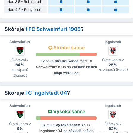
Nad 3,5 - Rohy proti
Nad 4,5 - Rohy proti
Skóruje
1 FC Schweinfurt 1905
?
Schweinfurt
Ingolstadt
Střední šance
Skóroval v
Čisté konto v
Existuje
Střední šance
, že
1 FC
64%
25%
Schweinfurt 1905
na základě našich
ze zápasů
ze zápasů (Hosté)
údajů vstřelí gól.
(Domácí)
Skóruje
FC Ingolstadt 04
?
Schweinfurt
Ingolstadt
Vysoká šance
Čisté konto v
Skóroval v
Existuje
Vysoká šance
, že
FC
9%
92%
Ingolstadt 04
na základě našich