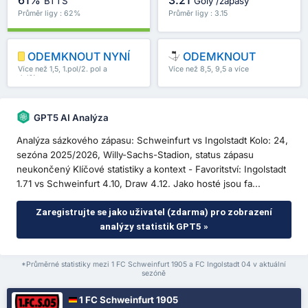
61%
3.21
BTTS
Góly /zápasy
Průměr ligy : 62%
Průměr ligy : 3.15
ODEMKNOUT NYNÍ
ODEMKNOUT
Více než 1,5, 1.pol/2. pol a
Více než 8,5, 9,5 a více
další
GPT5 AI Analýza
Analýza sázkového zápasu: Schweinfurt vs Ingolstadt Kolo: 24,
sezóna 2025/2026, Willy-Sachs-Stadion, status zápasu
neukončený Klíčové statistiky a kontext - Favoritství: Ingolstadt
1.71 vs Schweinfurt 4.10, Draw 4.12. Jako hosté jsou fa...
Zaregistrujte se jako uživatel (zdarma) pro zobrazení
analýzy statistik GPT5 »
*Průměrné statistiky mezi 1 FC Schweinfurt 1905 a FC Ingolstadt 04 v aktuální
sezóně
1 FC Schweinfurt 1905