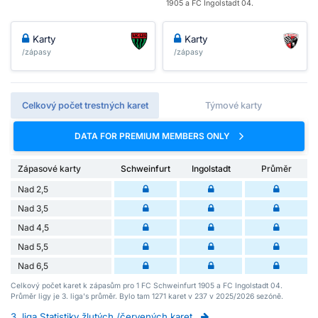
1905 a FC Ingolstadt 04.
Karty
Karty
/zápasy
/zápasy
Celkový počet trestných karet
Týmové karty
DATA FOR PREMIUM MEMBERS ONLY
Zápasové karty
Schweinfurt
Ingolstadt
Průměr
Nad 2,5
Nad 3,5
Nad 4,5
Nad 5,5
Nad 6,5
Celkový počet karet k zápasům pro 1 FC Schweinfurt 1905 a FC Ingolstadt 04.
Průměr ligy je 3. liga's průměr. Bylo tam 1271 karet v 237 v 2025/2026 sezóně.
3. liga Statistiky žlutých /červených karet