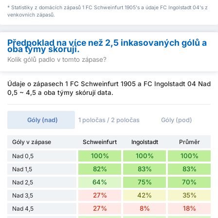
* Statistiky z domácích zápasů 1 FC Schweinfurt 1905's a údaje FC Ingolstadt 04's z
venkovních zápasů.
Předpoklad na více než 2,5 inkasovaných gólů a
oba týmy skorují.
Kolik gólů padlo v tomto zápase?
Údaje o zápasech 1 FC Schweinfurt 1905 a FC Ingolstadt 04 Nad
0,5 ~ 4,5 a oba týmy skórují data.
Góly (nad)
1 poločas / 2 poločas
Góly (pod)
Góly v zápase
Schweinfurt
Ingolstadt
Průměr
100%
100%
100%
Nad 0,5
82%
83%
83%
Nad 1,5
64%
75%
70%
Nad 2,5
27%
42%
35%
Nad 3,5
27%
8%
18%
Nad 4,5