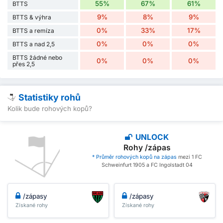
55%
67%
61%
BTTS
9%
8%
9%
BTTS & výhra
0%
33%
17%
BTTS a remíza
0%
0%
0%
BTTS a nad 2,5
BTTS žádné nebo
0%
0%
0%
přes 2,5
Statistiky rohů
Kolik bude rohových kopů?
UNLOCK
Rohy /zápas
* Průměr rohových kopů na zápas
mezi 1 FC
Schweinfurt 1905 a FC Ingolstadt 04
/zápasy
/zápasy
Získané rohy
Získané rohy