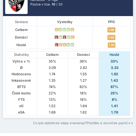
Pozice v lize.
10
/ 20
Sestava
Výsledky
PPG
Celkem
D
W
W
W
D
1.39
Domácí
L
W
L
W
D
1.45
Hosté
L
D
D
W
W
1.33
Statistiky
Celkem
Domácí
Hosté
Výhra v %
35%
36%
33%
Ø
3.09
2.82
3.33
Hodnoceno
1.74
1.55
1.92
Inkasované
1.35
1.27
1.42
BTTS
74%
82%
67%
Čisté konto
22%
18%
25%
FTS
13%
18%
8%
xG
1.52
1.64
1.41
xGA
1.69
1.62
1.76
Co tyto statistické údaje znamenají?Přečtěte si slovníček pojmů