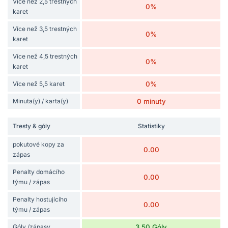
Více než 2,5 trestných
0%
karet
Více než 3,5 trestných
0%
karet
Více než 4,5 trestných
0%
karet
Více než 5,5 karet
0%
Minuta(y) / karta(y)
0 minuty
Tresty & góly
Statistiky
pokutové kopy za
0.00
zápas
Penalty domácího
0.00
týmu / zápas
Penalty hostujícího
0.00
týmu / zápas
Góly /zápasy
3.50 Góly