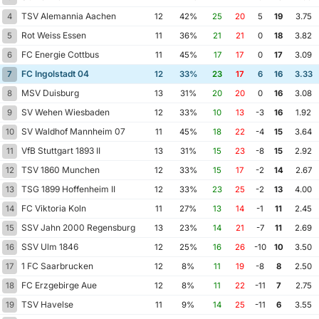
TSV Alemannia Aachen
4
12
42%
25
20
5
19
3.75
Rot Weiss Essen
5
11
36%
21
21
0
18
3.82
FC Energie Cottbus
6
11
45%
17
17
0
17
3.09
FC Ingolstadt 04
7
12
33%
23
17
6
16
3.33
MSV Duisburg
8
13
31%
20
20
0
16
3.08
SV Wehen Wiesbaden
9
12
33%
10
13
-3
16
1.92
SV Waldhof Mannheim 07
10
11
45%
18
22
-4
15
3.64
VfB Stuttgart 1893 II
11
13
31%
15
23
-8
15
2.92
TSV 1860 Munchen
12
12
33%
15
17
-2
14
2.67
TSG 1899 Hoffenheim II
13
12
33%
23
25
-2
13
4.00
FC Viktoria Koln
14
11
27%
13
14
-1
11
2.45
SSV Jahn 2000 Regensburg
15
13
23%
14
21
-7
11
2.69
SSV Ulm 1846
16
12
25%
16
26
-10
10
3.50
1 FC Saarbrucken
17
12
8%
11
19
-8
8
2.50
FC Erzgebirge Aue
18
12
8%
11
22
-11
7
2.75
TSV Havelse
19
11
9%
14
25
-11
6
3.55