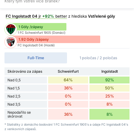
Který tým vstřelí více branek?
FC Ingolstadt 04
jr
+92%
better
z hlediska
Vstřelené góly
1 Góly /zápasy
1 FC Schweinfurt 1905 (Domácí)
1.92 Góly /zápasy
FC Ingolstadt 04 (Hosté)
Full-Time
1 poločas / 2 poločas
Skórováno za zápas
Schweinfurt
Ingolstadt
64%
92%
Nad 0,5
36%
50%
Nad 1,5
0%
25%
Nad 2,5
0%
8%
Nad 3,5
Nepodařilo se
36%
8%
skórovat
* Statistiky z domácího bodování 1 FC Schweinfurt 1905's a údaje FC Ingolstadt 04's
z venkovních zápasů.