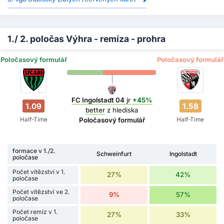
1./ 2. poločas Výhra - remíza - prohra
Poločasový formulář
Poločasový formulář
FC Ingolstadt 04
jr
+45%
1.09
1.58
better
z hlediska
Half-Time
Half-Time
Poločasový formulář
formace v 1./2.
Schweinfurt
Ingolstadt
poločase
Počet vítězství v 1.
27%
42%
poločase
Počet vítězství ve 2.
9%
57%
poločase
Počet remíz v 1.
27%
33%
poločase