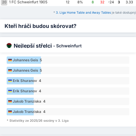
1 FC Schweinfurt 1905
20
12
8%
8
32
-24
3
3.33
*
3. Liga Home Table and Away Tables
je také dostupný
Kteří hráči budou skórovat?
Nejlepší střelci
-
Schweinfurt
Johannes Geis 5
Johannes Geis 5
Erik Shuranov 4
Erik Shuranov 4
Jakob Tranziska 4
Jakob Tranziska 4
* Statistiky ze 2025/26 sezóny v 3. Liga