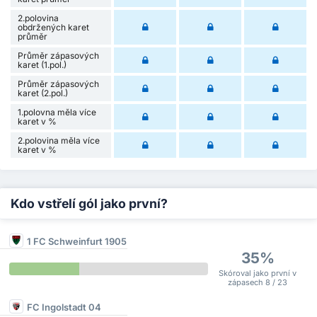
2.polovina
obdržených karet
průměr
Průměr zápasových
karet (1.pol.)
Průměr zápasových
karet (2.pol.)
1.polovna měla více
karet v %
2.polovina měla více
karet v %
Kdo vstřelí gól jako první?
1 FC Schweinfurt 1905
35%
Skóroval jako první v
zápasech 8 / 23
FC Ingolstadt 04