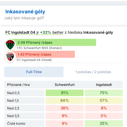
Inkasované góly
Jaký tým inkasuje gól?
FC Ingolstadt 04
jr
+32%
better
z hlediska
Inkasované góly
2.09 Přiznaný /zápas
1 FC Schweinfurt 1905 (Domácí)
1.42 Přiznaný /zápas
FC Ingolstadt 04 (Hosté)
Full-Time
1 poločas / 2 poločas
Přiznané / hra
Schweinfurt
Ingolstadt
91%
75%
Nad 0,5
64%
57%
Nad 1,5
36%
8%
Nad 2,5
9%
0%
Nad 3,5
9%
25%
Čisté konto