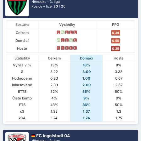
Německo - 3. liga
Pozice v lize.
20
/ 20
Sestava
Výsledky
PPG
Celkem
L
W
L
L
L
0.39
Domácí
W
L
L
W
L
0.55
Hosté
L
L
L
L
L
0.25
Statistiky
Celkem
Domácí
Hosté
Výhra v %
13%
18%
8%
Ø
3.22
3.09
3.33
Hodnoceno
0.83
1.00
0.67
Inkasované
2.39
2.09
2.67
BTTS
52%
55%
50%
Čisté konto
4%
9%
0%
FTS
43%
36%
50%
xG
1.33
1.37
1.3
xGA
1.74
1.74
1.75
FC Ingolstadt 04
Německo - 3. liga