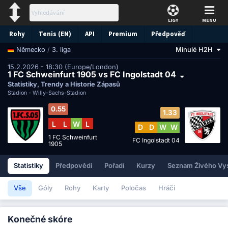
LIGY
MENU
Rohy
Tenis (EN)
API
Premium
Předpověď
/
3. liga
Minulé H2H
Německo
15.2.2026 - 18:30 (Europe/London)
1 FC Schweinfurt 1905 vs FC Ingolstadt 04
Statistiky, Trendy a Historie Zápasů
Stadion -
Willy-Sachs-Stadion
0.55
1.33
L
L
W
L
D
D
W
W
1 FC Schweinfurt
FC Ingolstadt 04
1905
Statistiky
Předpovědi
Pořadí
Kurzy
Seznam Živého Vysí
Vše
Góly
Rohy
Karty
Poločas
Hráči
Konečné skóre