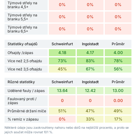
Týmové střely na
0%
0%
0%
branku 4,5+
Týmové střely na
0%
0%
0%
branku 5,5+
Týmové střely na
0%
0%
0%
branku 6,5+
Statistiky ofsajdů
Schweinfurt
Ingolstadt
Průměr
4.18
4.17
4.00
Ofsajdy /zápas
73%
83%
78%
Více než 2,5 ofsajdu
45%
67%
56%
Více než 3,5 ofsajdu
Různé statistiky
Schweinfurt
Ingolstadt
Průměr
13.64
12.42
13.00
Udělené fauly / zápas
Faulovaný proti /
0
0
0.00
zápas
51%
47%
49%
Průměrné držení míče
0%
33%
17%
% remíz v zápasu
Některé údaje jsou zaokrouhleny nahoru nebo dolů na nejbližší procento, a proto se
jejich součet může rovnat 101 %.