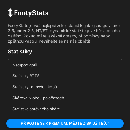
FootyStats je váš nejlepší zdroj statistik, jako jsou góly, over
2.5/under 2.5, HT/FT, dynamické statistiky ve hře a mnoho
dalšího. Pokud máte jakékoli dotazy, připomínky nebo
zpětnou vazbu, neváhejte se na nás obrátit.
Statistiky
Nad/pod gólů
Statistiky BTTS
Statistiky rohových kopů
Skóroval v obou poločasech
Statistika správného skóre
PŘIPOJTE SE K PREMIUM. MĚJTE ZISK UŽ TEĎ.
Nástroje