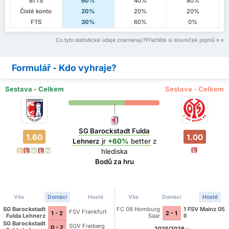
BTTS
60%
40%
80%
Čisté konto
20%
20%
20%
FTS
30%
60%
0%
Co tyto statistické údaje znamenají?Přečtěte si slovníček pojmů
Formulář - Kdo vyhraje?
Sestava - Celkem
Sestava - Celkem
SG Barockstadt Fulda
1.60
1.00
Lehnerz
jr
+60%
better
z
L
hlediska
D
L
W
L
W
Bodů za hru
Vše
Domácí
Hosté
Vše
Domácí
Hosté
SG Barockstadt
FC 08 Homburg
1 FSV Mainz 05
FSV Frankfurt
1 - 2
2 - 1
Fulda Lehnerz
Saar
II
SG Barockstadt
SGV Freiberg
0 - 2
2025/2026