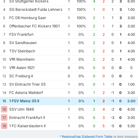
SV Stuttgarter Kickers
3
1
100%
4
2
2
3
6.00
SG Barockstadt Fulda Lehnerz
4
1
100%
1
0
1
3
1.00
FC 08 Homburg Saar
5
1
100%
2
1
1
3
3.00
Offenbacher FC Kickers 1901
6
1
100%
2
1
1
3
3.00
FSV Frankfurt
7
1
0%
2
2
0
1
4.00
SV Sandhausen
8
1
0%
2
2
0
1
4.00
TSV Steinbach
9
1
0%
2
2
0
1
4.00
VfR Mannheim
10
1
0%
2
2
0
1
4.00
VfR Aalen 1921
11
0
0%
0
0
0
0
0
SC Freiburg II
12
0
0%
0
0
0
0
0
SV Eintracht Trier 05
13
1
0%
0
1
-1
0
1.00
FC Astoria Walldorf
14
1
0%
1
2
-1
0
3.00
1 FSV Mainz 05 II
15
1
0%
1
2
-1
0
3.00
SSV Ulm 1846
16
1
0%
2
4
-2
0
6.00
Eintracht Frankfurt II
17
1
0%
0
3
-3
0
3.00
1 FC Kaiserslautern II
18
1
0%
0
5
-5
0
5.00
*
Regionalliga Südwest Form Table
je také dostupný