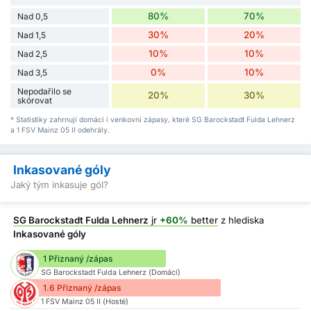
80%
70%
Nad 0,5
30%
20%
Nad 1,5
10%
10%
Nad 2,5
0%
10%
Nad 3,5
Nepodařilo se
20%
30%
skórovat
* Statistiky zahrnují domácí i venkovní zápasy, které SG Barockstadt Fulda Lehnerz
a 1 FSV Mainz 05 II odehrály.
Inkasované góly
Jaký tým inkasuje gól?
SG Barockstadt Fulda Lehnerz
jr
+60%
better
z hlediska
Inkasované góly
1 Přiznaný /zápas
SG Barockstadt Fulda Lehnerz (Domácí)
1.6 Přiznaný /zápas
1 FSV Mainz 05 II (Hosté)