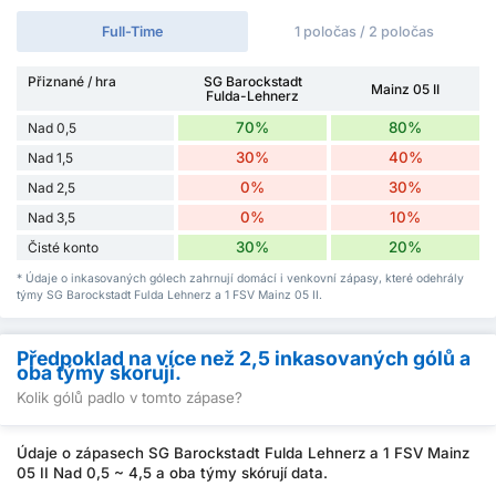
Full-Time
1 poločas / 2 poločas
Přiznané / hra
SG Barockstadt
Mainz 05 II
Fulda-Lehnerz
70%
80%
Nad 0,5
30%
40%
Nad 1,5
0%
30%
Nad 2,5
0%
10%
Nad 3,5
30%
20%
Čisté konto
* Údaje o inkasovaných gólech zahrnují domácí i venkovní zápasy, které odehrály
týmy SG Barockstadt Fulda Lehnerz a 1 FSV Mainz 05 II.
Předpoklad na více než 2,5 inkasovaných gólů a
oba týmy skorují.
Kolik gólů padlo v tomto zápase?
Údaje o zápasech SG Barockstadt Fulda Lehnerz a 1 FSV Mainz
05 II Nad 0,5 ~ 4,5 a oba týmy skórují data.