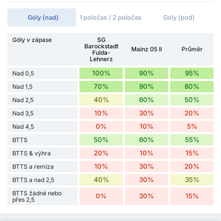
Góly (nad)
1 poločas / 2 poločas
Góly (pod)
Góly v zápase
SG
Barockstadt
Mainz 05 II
Průměr
Fulda-
Lehnerz
100%
90%
95%
Nad 0,5
70%
90%
80%
Nad 1,5
40%
60%
50%
Nad 2,5
10%
30%
20%
Nad 3,5
0%
10%
5%
Nad 4,5
50%
60%
55%
BTTS
20%
10%
15%
BTTS & výhra
10%
30%
20%
BTTS a remíza
40%
30%
35%
BTTS a nad 2,5
BTTS žádné nebo
0%
30%
15%
přes 2,5