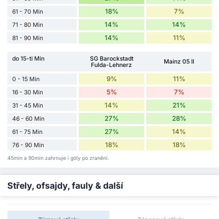
18%
7%
61 - 70 Min
14%
14%
71 - 80 Min
14%
11%
81 - 90 Min
do 15-ti Min
SG Barockstadt
Mainz 05 II
Fulda-Lehnerz
9%
11%
0 - 15 Min
5%
7%
16 - 30 Min
14%
21%
31 - 45 Min
27%
28%
46 - 60 Min
27%
14%
61 - 75 Min
18%
18%
76 - 90 Min
45min a 90min zahrnuje i góly po zranění.
Střely, ofsajdy, fauly & další