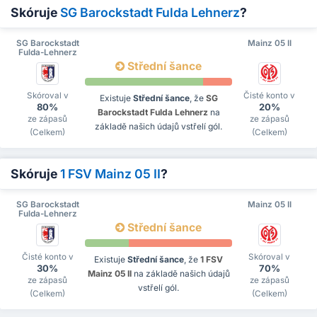
Skóruje
SG Barockstadt Fulda Lehnerz
?
SG Barockstadt
Mainz 05 II
Fulda-Lehnerz
Střední šance
Skóroval v
Čisté konto v
Existuje
Střední šance
, že
SG
80%
20%
Barockstadt Fulda Lehnerz
na
ze zápasů
ze zápasů
základě našich údajů vstřelí gól.
(Celkem)
(Celkem)
Skóruje
1 FSV Mainz 05 II
?
SG Barockstadt
Mainz 05 II
Fulda-Lehnerz
Střední šance
Čisté konto v
Skóroval v
Existuje
Střední šance
, že
1 FSV
30%
70%
Mainz 05 II
na základě našich údajů
ze zápasů
ze zápasů
vstřelí gól.
(Celkem)
(Celkem)