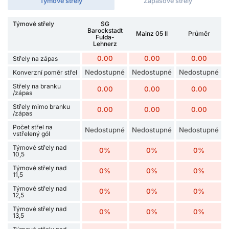
Týmové střely
Zápasové střely
Týmové střely
SG
Barockstadt
Mainz 05 II
Průměr
Fulda-
Lehnerz
0.00
0.00
0.00
Střely na zápas
Nedostupné
Nedostupné
Nedostupné
Konverzní poměr střel
Střely na branku
0.00
0.00
0.00
/zápas
Střely mimo branku
0.00
0.00
0.00
/zápas
Počet střel na
Nedostupné
Nedostupné
Nedostupné
vstřelený gól
Týmové střely nad
0%
0%
0%
10,5
Týmové střely nad
0%
0%
0%
11,5
Týmové střely nad
0%
0%
0%
12,5
Týmové střely nad
0%
0%
0%
13,5