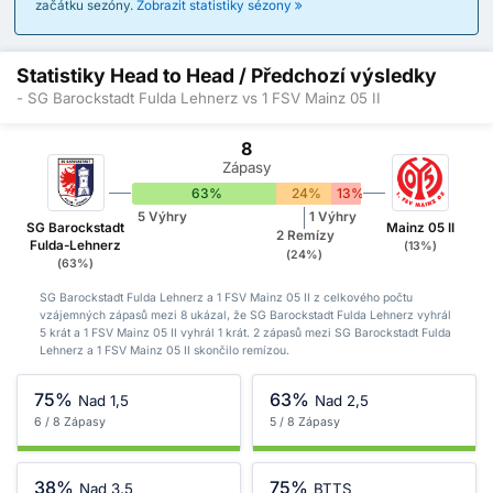
začátku sezóny.
Zobrazit statistiky sézony
Statistiky Head to Head / Předchozí výsledky
- SG Barockstadt Fulda Lehnerz vs 1 FSV Mainz 05 II
8
Zápasy
63%
24%
13%
5 Výhry
1 Výhry
SG Barockstadt
Mainz 05 II
2 Remízy
Fulda-Lehnerz
(13%)
(24%)
(63%)
SG Barockstadt Fulda Lehnerz a 1 FSV Mainz 05 II z celkového počtu
vzájemných zápasů mezi 8 ukázal, že SG Barockstadt Fulda Lehnerz vyhrál
5 krát a 1 FSV Mainz 05 II vyhrál 1 krát. 2 zápasů mezi SG Barockstadt Fulda
Lehnerz a 1 FSV Mainz 05 II skončilo remízou.
75%
63%
Nad 1,5
Nad 2,5
6 / 8 Zápasy
5 / 8 Zápasy
38%
75%
Nad 3,5
BTTS