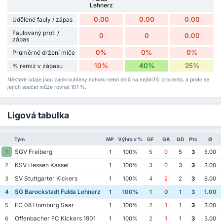
Lehnerz
0.00
0.00
0.00
Udělené fauly / zápas
Faulovaný proti /
0
0
0.00
zápas
0%
0%
0%
Průměrné držení míče
10%
40%
25%
% remíz v zápasu
Některé údaje jsou zaokrouhleny nahoru nebo dolů na nejbližší procento, a proto se
jejich součet může rovnat 101 %.
Ligová tabulka
Tým
MP
Výhra v %
GF
GA
GD
Pts
Ø
SGV Freiberg
1
1
100%
5
0
5
3
5.00
KSV Hessen Kassel
2
1
100%
3
0
3
3
3.00
SV Stuttgarter Kickers
3
1
100%
4
2
2
3
6.00
SG Barockstadt Fulda Lehnerz
4
1
100%
1
0
1
3
1.00
FC 08 Homburg Saar
5
1
100%
2
1
1
3
3.00
Offenbacher FC Kickers 1901
6
1
100%
2
1
1
3
3.00