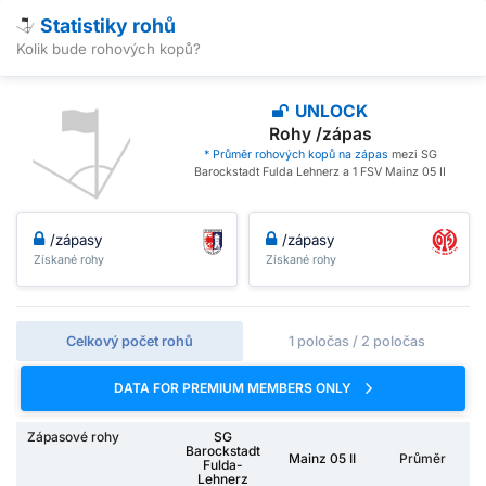
Statistiky rohů
Kolik bude rohových kopů?
UNLOCK
Rohy /zápas
* Průměr rohových kopů na zápas
mezi SG
Barockstadt Fulda Lehnerz a 1 FSV Mainz 05 II
/zápasy
/zápasy
Získané rohy
Získané rohy
Celkový počet rohů
1 poločas / 2 poločas
DATA FOR PREMIUM MEMBERS ONLY
Zápasové rohy
SG
Barockstadt
Mainz 05 II
Průměr
Fulda-
Lehnerz