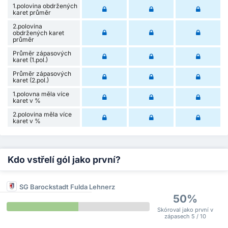
1.polovina obdržených
karet průměr
2.polovina
obdržených karet
průměr
Průměr zápasových
karet (1.pol.)
Průměr zápasových
karet (2.pol.)
1.polovna měla více
karet v %
2.polovina měla více
karet v %
Kdo vstřelí gól jako první?
SG Barockstadt Fulda Lehnerz
50%
Skóroval jako první v
zápasech 5 / 10