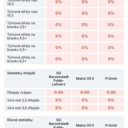
Týmové střely nad
0%
0%
0%
14,5
Týmové střely nad
0%
0%
0%
15,5
Týmové střely na
0%
0%
0%
branku 3,5+
Týmové střely na
0%
0%
0%
branku 4,5+
Týmové střely na
0%
0%
0%
branku 5,5+
Týmové střely na
0%
0%
0%
branku 6,5+
Statistiky ofsajdů
SG
Barockstadt
Mainz 05 II
Průměr
Fulda-
Lehnerz
0.00
0.00
0.00
Ofsajdy /zápas
0%
0%
0%
Více než 2,5 ofsajdu
0%
0%
0%
Více než 3,5 ofsajdu
Různé statistiky
SG
Barockstadt
Mainz 05 II
Průměr
Fulda-