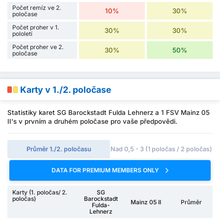
Počet remíz ve 2.
10%
30%
poločase
Počet proher v 1.
30%
30%
pololetí
Počet proher ve 2.
30%
50%
poločase
Karty v 1./2. poločase
Statistiky karet SG Barockstadt Fulda Lehnerz a 1 FSV Mainz 05
II's v prvním a druhém poločase pro vaše předpovědi.
Průměr 1./2. poločasu
Nad 0,5 - 3 (1 poločas / 2 poločas)
DATA FOR PREMIUM MEMBERS ONLY
Karty (1. poločas/ 2.
SG
poločas)
Barockstadt
Mainz 05 II
Průměr
Fulda-
Lehnerz