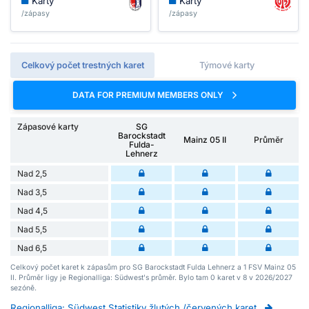
Karty
Karty
/zápasy
/zápasy
Celkový počet trestných karet
Týmové karty
DATA FOR PREMIUM MEMBERS ONLY
Zápasové karty
SG
Barockstadt
Mainz 05 II
Průměr
Fulda-
Lehnerz
Nad 2,5
Nad 3,5
Nad 4,5
Nad 5,5
Nad 6,5
Celkový počet karet k zápasům pro SG Barockstadt Fulda Lehnerz a 1 FSV Mainz 05
II. Průměr ligy je Regionalliga: Südwest's průměr. Bylo tam 0 karet v 8 v 2026/2027
sezóně.
Regionalliga: Südwest Statistiky žlutých /červených karet