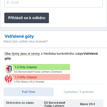
Přihlásit se k odběru
Vstřelené góly
Který tým vstřelí více branek?
Oba týmy jsou si rovny
z hlediska konkrétního údaje
Vstřelené
góly
1.2 Góly /zápasy
SG Barockstadt Fulda Lehnerz (Domácí)
1.2 Góly /zápasy
1 FSV Mainz 05 II (Hosté)
Full-Time
1 poločas / 2 poločas
Skórováno za zápas
SG Barockstadt
Mainz 05 II
Fulda-Lehnerz