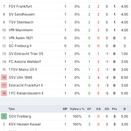
FSV Frankfurt
7
1
0%
2
2
0
1
4.00
SV Sandhausen
8
1
0%
2
2
0
1
4.00
TSV Steinbach
9
1
0%
2
2
0
1
4.00
VfR Mannheim
10
1
0%
2
2
0
1
4.00
VfR Aalen 1921
11
0
0%
0
0
0
0
0
SC Freiburg II
12
0
0%
0
0
0
0
0
SV Eintracht Trier 05
13
1
0%
0
1
-1
0
1.00
FC Astoria Walldorf
14
1
0%
1
2
-1
0
3.00
1 FSV Mainz 05 II
15
1
0%
1
2
-1
0
3.00
SSV Ulm 1846
16
1
0%
2
4
-2
0
6.00
Eintracht Frankfurt II
17
1
0%
0
3
-3
0
3.00
1 FC Kaiserslautern II
18
1
0%
0
5
-5
0
5.00
Tým
MP
Výhra v %
GF
GA
GD
Pts
Ø
SGV Freiberg
1
1
100%
5
0
5
3
5.00
KSV Hessen Kassel
2
1
100%
3
0
3
3
3.00