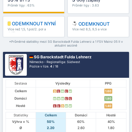
Průměr ligy : 63%
Průměr ligy : 3.63
ODEMKNOUT NYNÍ
ODEMKNOUT
Více než 1,5, 1.pol/2. pol a
Více než 8,5, 9,5 a více
další
*Průměrné statistiky mezi SG Barockstadt Fulda Lehnerz a 1 FSV Mainz 05 II v
aktuální sezóně
SG Barockstadt Fulda Lehnerz
Německo - Regionalliga: Südwest
Pozice v lize.
4
/ 18
Sestava
Výsledky
PPG
Celkem
1.60
D
L
W
L
W
Domácí
1.80
W
W
W
L
L
Hosté
1.40
L
L
D
W
W
Statistiky
Celkem
Domácí
Hosté
Výhra v %
50%
60%
40%
Ø
2.20
2.60
1.80