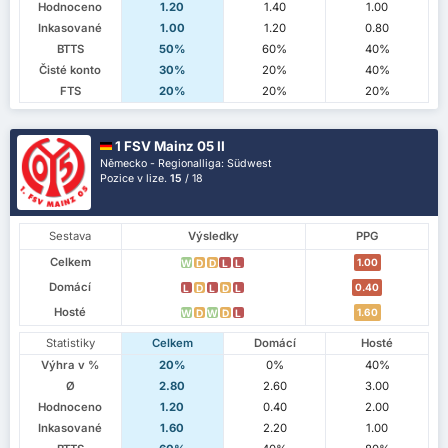
Hodnoceno
1.20
1.40
1.00
Inkasované
1.00
1.20
0.80
BTTS
50%
60%
40%
Čisté konto
30%
20%
40%
FTS
20%
20%
20%
1 FSV Mainz 05 II
Německo - Regionalliga: Südwest
Pozice v lize.
15
/ 18
Sestava
Výsledky
PPG
Celkem
1.00
W
D
D
L
L
Domácí
0.40
L
D
L
D
L
Hosté
1.60
W
D
W
D
L
Statistiky
Celkem
Domácí
Hosté
Výhra v %
20%
0%
40%
Ø
2.80
2.60
3.00
Hodnoceno
1.20
0.40
2.00
Inkasované
1.60
2.20
1.00