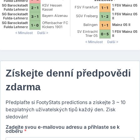
Fulda Lehnerz
SG Barockstadt
KSV Hessen
1 FSV Mainz 05
FSV Frankfurt
2 - 1
1 - 1
Fulda Lehnerz
Kassel
II
SG Barockstadt
1 FSV Mainz 05
Bayern Alzenau
SGV Freiberg
3 - 1
1 - 2
Fulda-Lehnerz
II
SG Barockstadt
Offenbacher FC
Balingen
Mainz 05 II
1 - 0
1 - 1
Fulda Lehnerz
Kickers 1901
SV Eintracht
1 FSV Mainz 05
Minulost
Další
0 - 5
Trier 05
II
Minulost
Další
Získejte denní předpovědi
zdarma
Předplaťte si FootyStats predictions a získejte 3 ~ 10
bezplatných uživatelských tipů každý den. Zisk
sledován!
Zadejte svou e-mailovou adresu a přihlaste se k
odběru
*