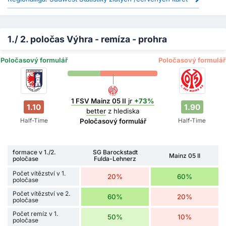
1./ 2. poločas Výhra - remíza - prohra
Poločasový formulář
Poločasový formulář
1 FSV Mainz 05 II
jr
+73%
1.10
1.90
better
z hlediska
Half-Time
Half-Time
Poločasový formulář
formace v 1./2.
SG Barockstadt
Mainz 05 II
poločase
Fulda-Lehnerz
Počet vítězství v 1.
20%
60%
poločase
Počet vítězství ve 2.
60%
20%
poločase
Počet remíz v 1.
50%
10%
poločase