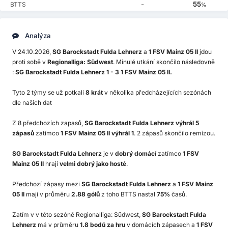
-
55
BTTS
%
Analýza
V 24.10.2026,
SG Barockstadt Fulda Lehnerz
a
1 FSV Mainz 05 II
jdou
proti sobě v
Regionalliga: Südwest
. Minulé utkání skončilo následovně
:
SG Barockstadt Fulda Lehnerz 1 - 3 1 FSV Mainz 05 II.
Tyto 2 týmy se už potkali
8 krát
v několika předcházejících sezónách
dle našich dat
Z 8 předchozích zapasů,
SG Barockstadt Fulda Lehnerz výhrál 5
zápasů
zatímco
1 FSV Mainz 05 II výhrál 1
. 2 zápasů skončilo remízou.
SG Barockstadt Fulda Lehnerz
je v
dobrý domácí
zatímco
1 FSV
Mainz 05 II
hrají
velmi dobrý jako hosté
.
Předchozí zápasy mezi
SG Barockstadt Fulda Lehnerz
a
1 FSV Mainz
05 II
mají v průměru
2.88 gólů
z toho BTTS nastal
75%
časů.
Zatím v v této sezóně Regionalliga: Südwest,
SG Barockstadt Fulda
Lehnerz
má v průměru
1.8 bodů za hru
v domácích zápasech a
1 FSV