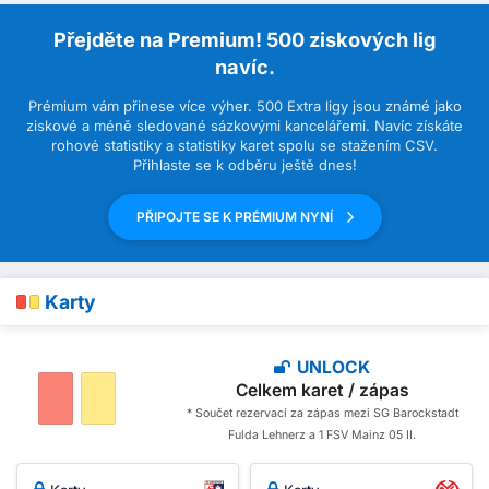
Přejděte na Premium! 500 ziskových lig
navíc.
Prémium vám přinese více výher. 500 Extra ligy jsou známé jako
ziskové a méně sledované sázkovými kancelářemi. Navíc získáte
rohové statistiky a statistiky karet spolu se stažením CSV.
Přihlaste se k odběru ještě dnes!
PŘIPOJTE SE K PRÉMIUM NYNÍ
Karty
UNLOCK
Celkem karet / zápas
* Součet rezervací za zápas mezi SG Barockstadt
Fulda Lehnerz a 1 FSV Mainz 05 II.