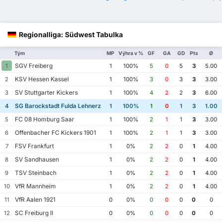
Regionalliga: Südwest Tabulka
Tým
MP
Výhra v %
GF
GA
GD
Pts
Ø
SGV Freiberg
1
1
100%
5
0
5
3
5.00
KSV Hessen Kassel
2
1
100%
3
0
3
3
3.00
SV Stuttgarter Kickers
3
1
100%
4
2
2
3
6.00
SG Barockstadt Fulda Lehnerz
4
1
100%
1
0
1
3
1.00
FC 08 Homburg Saar
5
1
100%
2
1
1
3
3.00
Offenbacher FC Kickers 1901
6
1
100%
2
1
1
3
3.00
FSV Frankfurt
7
1
0%
2
2
0
1
4.00
SV Sandhausen
8
1
0%
2
2
0
1
4.00
TSV Steinbach
9
1
0%
2
2
0
1
4.00
VfR Mannheim
10
1
0%
2
2
0
1
4.00
VfR Aalen 1921
11
0
0%
0
0
0
0
0
SC Freiburg II
12
0
0%
0
0
0
0
0