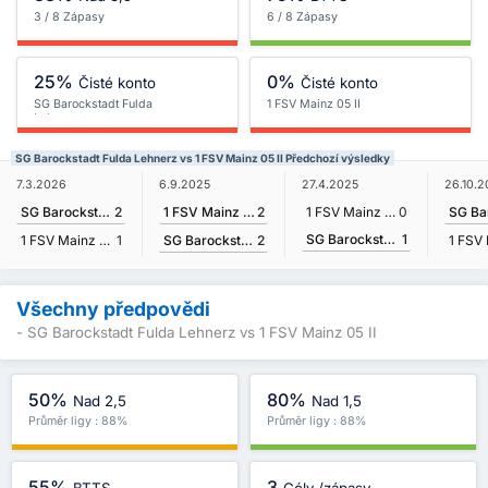
3 / 8 Zápasy
6 / 8 Zápasy
25%
0%
Čisté konto
Čisté konto
SG Barockstadt Fulda
1 FSV Mainz 05 II
Lehnerz
SG Barockstadt Fulda Lehnerz vs 1 FSV Mainz 05 II Předchozí výsledky
6.9.2025
7.3.2026
27.4.2025
26.10.
1 FSV Mainz 05 II
2
SG Barockstadt Fulda Lehnerz
2
1 FSV Mainz 05 II
0
SG Barockstadt Fulda Lehnerz
1
SG Barockstadt Fulda Lehnerz
2
1 FSV Mainz 05 II
1
Všechny předpovědi
- SG Barockstadt Fulda Lehnerz vs 1 FSV Mainz 05 II
50%
80%
Nad 2,5
Nad 1,5
Průměr ligy : 88%
Průměr ligy : 88%
55%
3
BTTS
Góly /zápasy