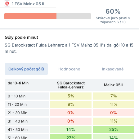
1 FSV Mainz 05 II
60%
Skóroval jako první v
zápasech 6 / 10
Góly podle minut
SG Barockstadt Fulda Lehnerz a 1 FSV Mainz 05 II's dal gól 10 a 15
minut.
Celkový počet gólů
Hodnoceno
Inkasované
do 10-ti Min
SG Barockstadt
Mainz 05 II
Fulda-Lehnerz
5%
7%
0 - 10 Min
9%
11%
11 - 20 Min
0%
0%
21 - 30 Min
0%
11%
31 - 40 Min
14%
25%
41 - 50 Min
27%
14%
51 - 60 Min