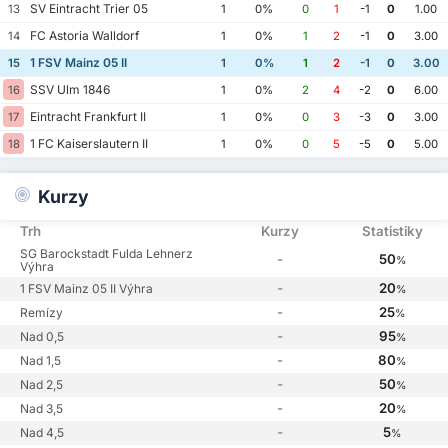
SV Eintracht Trier 05
13
1
0%
0
1
-1
0
1.00
FC Astoria Walldorf
14
1
0%
1
2
-1
0
3.00
1 FSV Mainz 05 II
15
1
0%
1
2
-1
0
3.00
SSV Ulm 1846
16
1
0%
2
4
-2
0
6.00
Eintracht Frankfurt II
17
1
0%
0
3
-3
0
3.00
1 FC Kaiserslautern II
18
1
0%
0
5
-5
0
5.00
Kurzy
Trh
Kurzy
Statistiky
SG Barockstadt Fulda Lehnerz
-
50
%
Výhra
-
20
1 FSV Mainz 05 II Výhra
%
-
25
Remízy
%
-
95
Nad 0,5
%
-
80
Nad 1,5
%
-
50
Nad 2,5
%
-
20
Nad 3,5
%
-
5
Nad 4,5
%