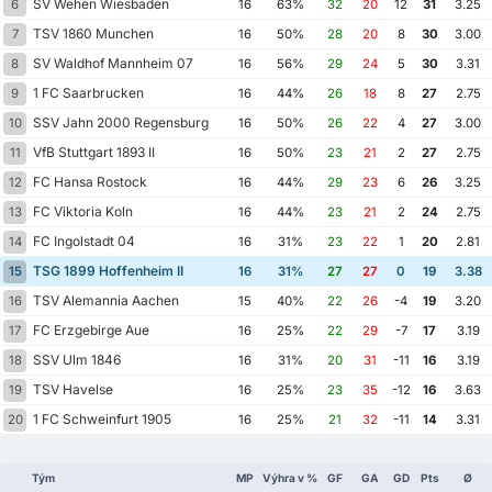
SV Wehen Wiesbaden
6
16
63%
32
20
12
31
3.25
TSV 1860 Munchen
7
16
50%
28
20
8
30
3.00
SV Waldhof Mannheim 07
8
16
56%
29
24
5
30
3.31
1 FC Saarbrucken
9
16
44%
26
18
8
27
2.75
SSV Jahn 2000 Regensburg
10
16
50%
26
22
4
27
3.00
VfB Stuttgart 1893 II
11
16
50%
23
21
2
27
2.75
FC Hansa Rostock
12
16
44%
29
23
6
26
3.25
FC Viktoria Koln
13
16
44%
23
21
2
24
2.75
FC Ingolstadt 04
14
16
31%
23
22
1
20
2.81
TSG 1899 Hoffenheim II
15
16
31%
27
27
0
19
3.38
TSV Alemannia Aachen
16
15
40%
22
26
-4
19
3.20
FC Erzgebirge Aue
17
16
25%
22
29
-7
17
3.19
SSV Ulm 1846
18
16
31%
20
31
-11
16
3.19
TSV Havelse
19
16
25%
23
35
-12
16
3.63
1 FC Schweinfurt 1905
20
16
25%
21
32
-11
14
3.31
Tým
MP
Výhra v %
GF
GA
GD
Pts
Ø