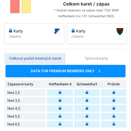
Celkem karet / zápas
* Součet rezervací za zápas mezi TSG 1899
Hoffenheim II a 1 FC Schweinfurt 1905.
Karty
Karty
/zápasy
/zápasy
Celkový počet trestných karet
Týmové karty
DATA FOR PREMIUM MEMBERS ONLY
Zápasové karty
Hoffenheim II
Schweinfurt
Průměr
Nad 2,5
Nad 3,5
Nad 4,5
Nad 5,5
Nad 6,5