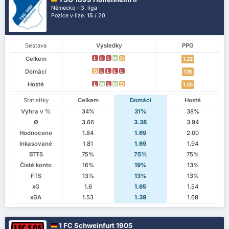
Německo - 3. liga
Pozice v lize.
15
/ 20
Sestava
Výsledky
PPG
Celkem
L
L
L
W
D
1.22
Domácí
D
L
L
L
L
1.19
Hosté
L
W
L
W
D
1.25
Statistiky
Celkem
Domácí
Hosté
Výhra v %
34%
31%
38%
Ø
3.66
3.38
3.94
Hodnoceno
1.84
1.69
2.00
Inkasované
1.81
1.69
1.94
BTTS
75%
75%
75%
Čisté konto
16%
19%
13%
FTS
13%
13%
13%
xG
1.6
1.65
1.54
xGA
1.53
1.39
1.68
1 FC Schweinfurt 1905