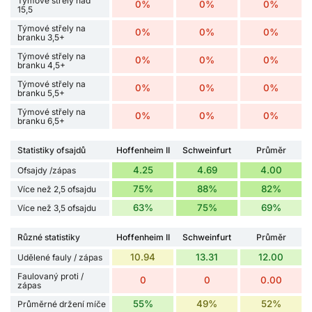
Týmové střely nad
0%
0%
0%
15,5
Týmové střely na
0%
0%
0%
branku 3,5+
Týmové střely na
0%
0%
0%
branku 4,5+
Týmové střely na
0%
0%
0%
branku 5,5+
Týmové střely na
0%
0%
0%
branku 6,5+
Statistiky ofsajdů
Hoffenheim II
Schweinfurt
Průměr
4.25
4.69
4.00
Ofsajdy /zápas
75%
88%
82%
Více než 2,5 ofsajdu
63%
75%
69%
Více než 3,5 ofsajdu
Různé statistiky
Hoffenheim II
Schweinfurt
Průměr
10.94
13.31
12.00
Udělené fauly / zápas
Faulovaný proti /
0
0
0.00
zápas
55%
49%
52%
Průměrné držení míče