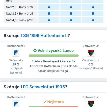
rohy
Nad 2,5 - Rohy proti
Nad 3,5 - Rohy proti
Nad 4,5 - Rohy proti
Skóruje
TSG 1899 Hoffenheim II
?
Hoffenheim II
Schweinfurt
Velmi vysoká šance
Skóroval v
Čisté konto v
Existuje
Velmi vysoká šance
, že
87%
0%
TSG 1899 Hoffenheim II
na základě
ze zápasů
ze zápasů (Hosté)
našich údajů vstřelí gól.
(Domácí)
Skóruje
1 FC Schweinfurt 1905
?
Hoffenheim II
Schweinfurt
Nejistota