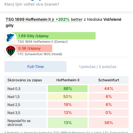
Který tým vstřelí více branek?
TSG 1899 Hoffenheim II
jr
+202%
better
z hlediska
Vstřelené
góly
1.69 Góly /zápasy
TSG 1899 Hoffenheim II (Domácí)
0.56 /zápasy
1 FC Schweinfurt 1905 (Hosté)
Full-Time
1 poločas / 2 poločas
Skórováno za zápas
Hoffenheim II
Schweinfurt
88%
44%
Nad 0,5
50%
6%
Nad 1,5
19%
6%
Nad 2,5
13%
0%
Nad 3,5
Nepodařilo se
13%
56%
skórovat
* Statistiky z domácího bodování TSG 1899 Hoffenheim II's a údaje 1 FC Schweinfurt