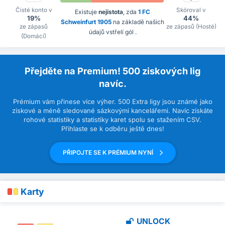
Čisté konto v
Skóroval v
Existuje
nejistota
, zda
1 FC
19%
44%
Schweinfurt 1905
na základě našich
ze zápasů
ze zápasů (Hosté)
údajů vstřelí gól .
(Domácí)
Přejděte na Premium! 500 ziskových lig
navíc.
Prémium vám přinese více výher. 500 Extra ligy jsou známé jako
ziskové a méně sledované sázkovými kancelářemi. Navíc získáte
rohové statistiky a statistiky karet spolu se stažením CSV.
Přihlaste se k odběru ještě dnes!
PŘIPOJTE SE K PRÉMIUM NYNÍ
Karty
UNLOCK