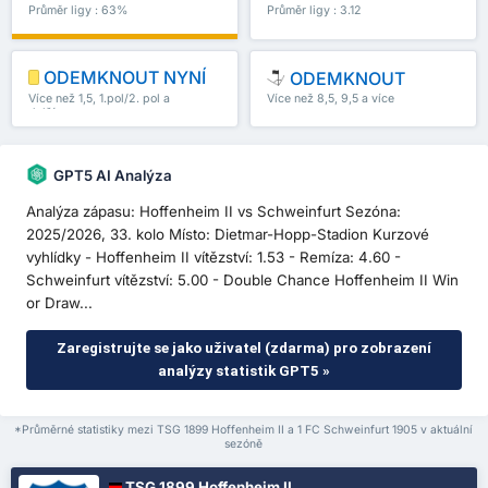
Průměr ligy : 63%
Průměr ligy : 3.12
ODEMKNOUT NYNÍ
ODEMKNOUT
Více než 1,5, 1.pol/2. pol a
Více než 8,5, 9,5 a více
další
GPT5 AI Analýza
Analýza zápasu: Hoffenheim II vs Schweinfurt Sezóna:
2025/2026, 33. kolo Místo: Dietmar-Hopp-Stadion Kurzové
vyhlídky - Hoffenheim II vítězství: 1.53 - Remíza: 4.60 -
Schweinfurt vítězství: 5.00 - Double Chance Hoffenheim II Win
or Draw...
Zaregistrujte se jako uživatel (zdarma) pro zobrazení
analýzy statistik GPT5 »
*Průměrné statistiky mezi TSG 1899 Hoffenheim II a 1 FC Schweinfurt 1905 v aktuální
sezóně
TSG 1899 Hoffenheim II