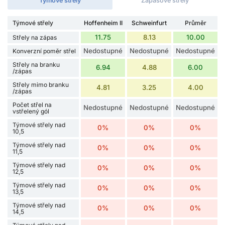
Týmové střely
Zápasové střely
Týmové střely
Hoffenheim II
Schweinfurt
Průměr
11.75
8.13
10.00
Střely na zápas
Nedostupné
Nedostupné
Nedostupné
Konverzní poměr střel
Střely na branku
6.94
4.88
6.00
/zápas
Střely mimo branku
4.81
3.25
4.00
/zápas
Počet střel na
Nedostupné
Nedostupné
Nedostupné
vstřelený gól
Týmové střely nad
0%
0%
0%
10,5
Týmové střely nad
0%
0%
0%
11,5
Týmové střely nad
0%
0%
0%
12,5
Týmové střely nad
0%
0%
0%
13,5
Týmové střely nad
0%
0%
0%
14,5