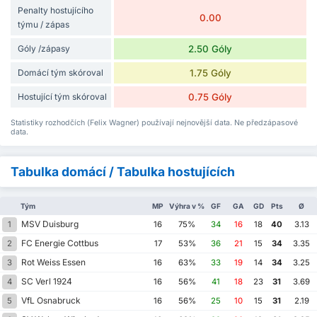
Penalty hostujícího
0.00
týmu / zápas
Góly /zápasy
2.50 Góly
Domácí tým skóroval
1.75 Góly
Hostující tým skóroval
0.75 Góly
Statistiky rozhodčích (Felix Wagner) používají nejnovější data. Ne předzápasové
data.
Tabulka domácí / Tabulka hostujících
Tým
MP
Výhra v %
GF
GA
GD
Pts
Ø
MSV Duisburg
1
16
75%
34
16
18
40
3.13
FC Energie Cottbus
2
17
53%
36
21
15
34
3.35
Rot Weiss Essen
3
16
63%
33
19
14
34
3.25
SC Verl 1924
4
16
56%
41
18
23
31
3.69
VfL Osnabruck
5
16
56%
25
10
15
31
2.19