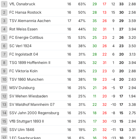
VfL Osnabruck
1
16
63%
29
17
12
33
2.88
FC Hansa Rostock
2
16
50%
28
13
15
30
2.56
TSV Alemannia Aachen
3
17
47%
35
26
9
29
3.59
Rot Weiss Essen
4
16
44%
32
31
1
27
3.94
FC Energie Cottbus
5
15
53%
25
23
2
26
3.20
SC Verl 1924
6
16
38%
30
26
4
23
3.50
FC Ingolstadt 04
7
16
31%
28
22
6
20
3.13
TSG 1899 Hoffenheim II
8
16
38%
32
31
1
20
3.94
FC Viktoria Koln
9
16
38%
23
23
0
20
2.88
TSV 1860 Munchen
10
16
38%
19
23
-4
20
2.63
MSV Duisburg
11
16
25%
21
26
-5
17
2.94
SV Wehen Wiesbaden
12
16
25%
11
20
-9
17
1.94
SV Waldhof Mannheim 07
13
16
31%
22
32
-10
17
3.38
SSV Jahn 2000 Regensburg
14
16
25%
18
26
-8
15
2.75
VfB Stuttgart 1893 II
15
16
25%
17
30
-13
15
2.94
SSV Ulm 1846
16
16
19%
21
32
-11
13
3.31
1 FC Saarbrucken
17
16
6%
16
29
-13
10
2.81