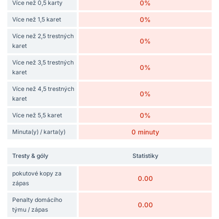
Více než 0,5 karty
0%
Více než 1,5 karet
0%
Více než 2,5 trestných
0%
karet
Více než 3,5 trestných
0%
karet
Více než 4,5 trestných
0%
karet
Více než 5,5 karet
0%
Minuta(y) / karta(y)
0 minuty
Tresty & góly
Statistiky
pokutové kopy za
0.00
zápas
Penalty domácího
0.00
týmu / zápas