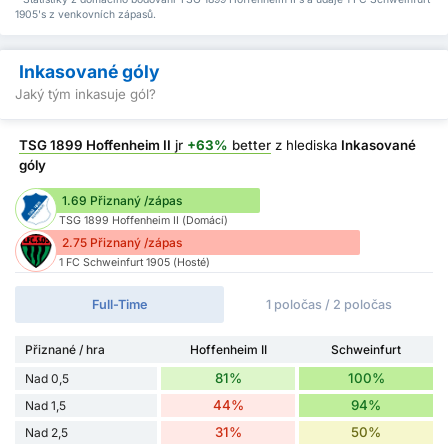
1905's z venkovních zápasů.
Inkasované góly
Jaký tým inkasuje gól?
TSG 1899 Hoffenheim II
jr
+63%
better
z hlediska
Inkasované
góly
1.69 Přiznaný /zápas
TSG 1899 Hoffenheim II (Domácí)
2.75 Přiznaný /zápas
1 FC Schweinfurt 1905 (Hosté)
Full-Time
1 poločas / 2 poločas
Přiznané / hra
Hoffenheim II
Schweinfurt
81%
100%
Nad 0,5
44%
94%
Nad 1,5
31%
50%
Nad 2,5