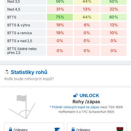
56%
44%
50%
Nad 3,5
31%
13%
22%
Nad 4,5
75%
44%
60%
BTTS
19%
6%
13%
BTTS & výhra
19%
0%
10%
BTTS a remíza
0%
0%
0%
BTTS a nad 2,5
BTTS žádné nebo
0%
0%
0%
přes 2,5
Statistiky rohů
Kolik bude rohových kopů?
UNLOCK
Rohy /zápas
* Průměr rohových kopů na zápas
mezi TSG 1899
Hoffenheim II a 1 FC Schweinfurt 1905
/zápasy
/zápasy