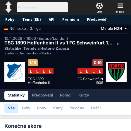
LIGY
MENU
Rohy
Tenis (EN)
API
Premium
Předpověď
/
3. liga
Minulé H2H
Německo
10.4.2026 - 18:00 (Europe/London)
TSG 1899 Hoffenheim II vs 1 FC Schweinfurt 1905
Statistiky, Trendy a Historie Zápasů
Stadion -
Dietmar-Hopp-Stadion
1.19
0.19
L
L
L
L
L
L
L
L
TSG 1899
1 FC Schweinfurt
Hoffenheim II
1905
Statistiky
Předpovědi
Pořadí
Kurzy
Vše
Góly
Rohy
Karty
Poločas
Hráči
Konečné skóre