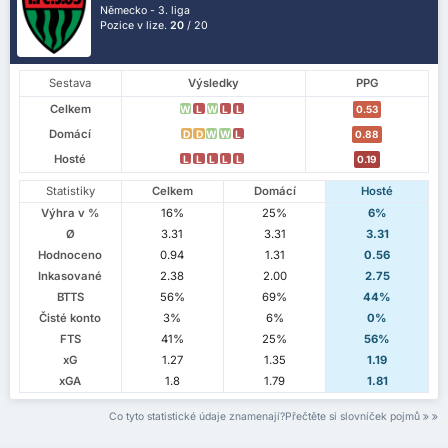
Německo - 3. liga
Pozice v lize.
20
/ 20
Sestava
Výsledky
PPG
Celkem
W
L
W
L
L
0.53
Domácí
D
D
W
W
L
0.88
Hosté
L
L
L
L
L
0.19
Statistiky
Celkem
Domácí
Hosté
Výhra v %
16%
25%
6%
Ø
3.31
3.31
3.31
Hodnoceno
0.94
1.31
0.56
Inkasované
2.38
2.00
2.75
BTTS
56%
69%
44%
Čisté konto
3%
6%
0%
FTS
41%
25%
56%
xG
1.27
1.35
1.19
xGA
1.8
1.79
1.81
Co tyto statistické údaje znamenají?Přečtěte si slovníček pojmů