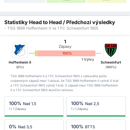
Statistiky Head to Head / Předchozí výsledky
- TSG 1899 Hoffenheim II vs 1 FC Schweinfurt 1905
1
Zápasy
0%
0%
100%
1 Výhry
Hoffenheim II
Schweinfurt
(0%)
(100%)
TSG 1899 Hoffenheim II a 1 FC Schweinfurt 1905 z celkového počtu
vzájemných zápasů mezi 1 ukázal, že TSG 1899 Hoffenheim II vyhrál 0 krát
a 1 FC Schweinfurt 1905 vyhrál 1 krát. 0 zápasů mezi TSG 1899 Hoffenheim
II a 1 FC Schweinfurt 1905 skončilo remízou.
100%
100%
Nad 1,5
Nad 2,5
1 / 1 Zápasy
1 / 1 Zápasy
0%
100%
Nad 3,5
BTTS