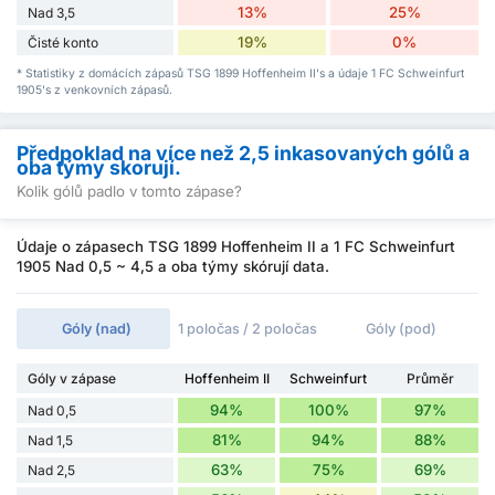
13%
25%
Nad 3,5
19%
0%
Čisté konto
* Statistiky z domácích zápasů TSG 1899 Hoffenheim II's a údaje 1 FC Schweinfurt
1905's z venkovních zápasů.
Předpoklad na více než 2,5 inkasovaných gólů a
oba týmy skorují.
Kolik gólů padlo v tomto zápase?
Údaje o zápasech TSG 1899 Hoffenheim II a 1 FC Schweinfurt
1905 Nad 0,5 ~ 4,5 a oba týmy skórují data.
Góly (nad)
1 poločas / 2 poločas
Góly (pod)
Góly v zápase
Hoffenheim II
Schweinfurt
Průměr
94%
100%
97%
Nad 0,5
81%
94%
88%
Nad 1,5
63%
75%
69%
Nad 2,5