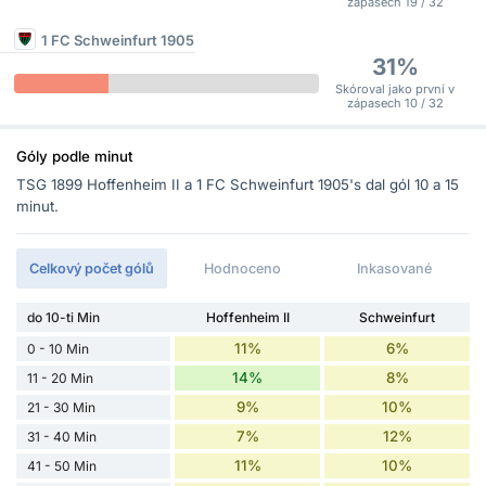
zápasech 19 / 32
1 FC Schweinfurt 1905
31%
Skóroval jako první v
zápasech 10 / 32
Góly podle minut
TSG 1899 Hoffenheim II a 1 FC Schweinfurt 1905's dal gól 10 a 15
minut.
Celkový počet gólů
Hodnoceno
Inkasované
do 10-ti Min
Hoffenheim II
Schweinfurt
11%
6%
0 - 10 Min
14%
8%
11 - 20 Min
9%
10%
21 - 30 Min
7%
12%
31 - 40 Min
11%
10%
41 - 50 Min