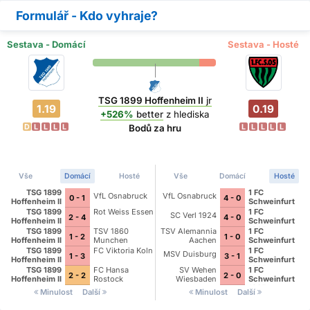
Formulář - Kdo vyhraje?
Sestava - Domácí
Sestava - Hosté
TSG 1899 Hoffenheim II
jr
1.19
0.19
+526%
better
z hlediska
D
L
L
L
L
L
L
L
L
L
Bodů za hru
Vše
Domácí
Hosté
Vše
Domácí
Hosté
TSG 1899
1 FC
VfL Osnabruck
VfL Osnabruck
0 - 1
4 - 0
Hoffenheim II
Schweinfurt
1905
TSG 1899
Rot Weiss Essen
1 FC
SC Verl 1924
2 - 4
4 - 0
Hoffenheim II
Schweinfurt
1905
TSG 1899
TSV 1860
TSV Alemannia
1 FC
1 - 2
1 - 0
Hoffenheim II
Munchen
Aachen
Schweinfurt
1905
TSG 1899
FC Viktoria Koln
1 FC
MSV Duisburg
1 - 3
3 - 1
Hoffenheim II
Schweinfurt
1905
TSG 1899
FC Hansa
SV Wehen
1 FC
2 - 2
2 - 0
Hoffenheim II
Rostock
Wiesbaden
Schweinfurt
1905
Minulost
Další
Minulost
Další