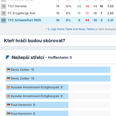
TSV Havelse
18
16
13%
24
38
-14
10
3.88
FC Erzgebirge Aue
19
16
6%
15
31
-16
7
2.88
1 FC Schweinfurt 1905
20
16
6%
9
44
-35
3
3.31
*
3. Liga Home Table and Away Tables
je také dostupný
Kteří hráči budou skórovat?
Nejlepší střelci
-
Hoffenheim II
Deniz Zeitler 15
Deniz Zeitler 15
Ayoube Amaimouni-Echghouyab 9
Ayoube Amaimouni-Echghouyab 9
Paul Hennrich 9
Paul Hennrich 9