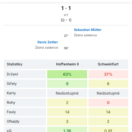
1
-
1
HT
(0 - 1)
Sebastian Müller
Žádná asistence
27'
Deniz Zeitler
Žádná asistence
58'
Statistiky
Hoffenheim II
Schweinfurt
Držení
63%
37%
Střely
9
8
Karty
Nedostupné
Nedostupné
Rohy
2
0
Fauly
14
14
Ofsajdy
3
2
xG
1.36
0.91