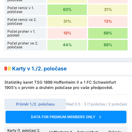
Počet remíz v 1.
63%
31%
poločase
Počet remíz ve 2.
31%
13%
poločase
Počet proher v 1.
19%
69%
pololetí
Počet proher ve 2.
44%
69%
poločase
Karty v 1./2. poločase
Statistiky karet TSG 1899 Hoffenheim II a 1 FC Schweinfurt
1905's v prvním a druhém poločase pro vaše předpovědi.
Průměr 1./2. poločasu
Nad 0,5 - 3 (1 poločas / 2 poločas)
DATA FOR PREMIUM MEMBERS ONLY
Karty (1. poločas/ 2.