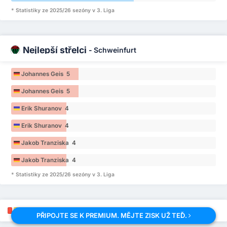
* Statistiky ze 2025/26 sezóny v 3. Liga
Nejlepší střelci
-
Schweinfurt
Johannes Geis 5
Johannes Geis 5
Erik Shuranov 4
Erik Shuranov 4
Jakob Tranziska 4
Jakob Tranziska 4
* Statistiky ze 2025/26 sezóny v 3. Liga
Kdo dostane žlutou a červenou kartu?
PŘIPOJTE SE K PREMIUM. MĚJTE ZISK UŽ TEĎ.