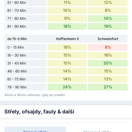
11%
12%
51 - 60 Min
10%
8%
61 - 70 Min
9%
14%
71 - 80 Min
18%
19%
81 - 90 Min
do 15-ti Min
Hoffenheim II
Schweinfurt
18%
8%
0 - 15 Min
15%
16%
16 - 30 Min
15%
20%
31 - 45 Min
14%
15%
46 - 60 Min
14%
13%
61 - 75 Min
24%
27%
76 - 90 Min
45min a 90min zahrnuje i góly po zranění.
Střely, ofsajdy, fauly & další