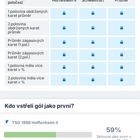
Hoffenheim II
Schweinfurt
Průměr
poločas)
1.polovina obdržených
karet průměr
2.polovina
obdržených karet
průměr
Průměr zápasových
karet (1.pol.)
Průměr zápasových
karet (2.pol.)
1.polovna měla více
karet v %
2.polovina měla více
karet v %
Kdo vstřelí gól jako první?
TSG 1899 Hoffenheim II
59%
Skóroval jako první v