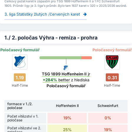
Celkový počet karet k zápasům pro TSG 1899 Hoffenheim II a 1 FC Schweinfurt
1905. Průměr ligy je 3. liga's průměr. Bylo tam 1637 karet v 320 v 2025/2026 sezóně.
3. liga Statistiky žlutých /červených karet
1./ 2. poločas Výhra - remíza - prohra
Poločasový formulář
Poločasový formulář
TSG 1899 Hoffenheim II
jr
1.19
0.31
+284%
better
z hlediska
Half-Time
Half-Time
Poločasový formulář
formace v 1./2.
Hoffenheim II
Schweinfurt
poločase
Počet vítězství v 1.
19%
0%
poločase
Počet vítězství ve 2.
25%
19%
poločase