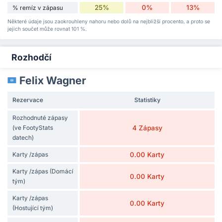
25%
0%
13%
% remíz v zápasu
Některé údaje jsou zaokrouhleny nahoru nebo dolů na nejbližší procento, a proto se
jejich součet může rovnat 101 %.
Rozhodčí
Felix Wagner
Rezervace
Statistiky
Rozhodnuté zápasy
(ve FootyStats
4 Zápasy
datech)
Karty /zápas
0.00 Karty
Karty /zápas (Domácí
0.00 Karty
tým)
Karty /zápas
0.00 Karty
(Hostující tým)