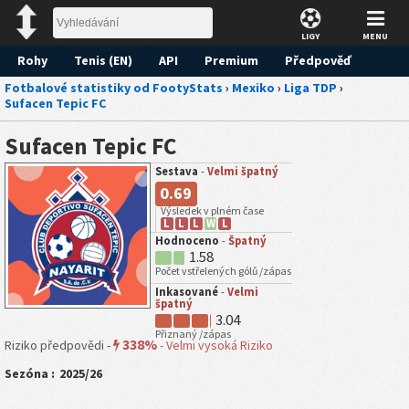
LIGY
MENU
Rohy
Tenis (EN)
API
Premium
Předpověď
Fotbalové statistiky od FootyStats
›
Mexiko
›
Liga TDP
›
Sufacen Tepic FC
Sufacen Tepic FC
Sestava
-
Velmi špatný
0.69
Výsledek v plném čase
L
L
L
W
L
Hodnoceno
-
Špatný
1.58
Počet vstřelených gólů /zápas
Inkasované
-
Velmi
špatný
3.04
Přiznaný /zápas
338%
Riziko předpovědi -
-
Velmi vysoká Riziko
Sezóna :
2025/26