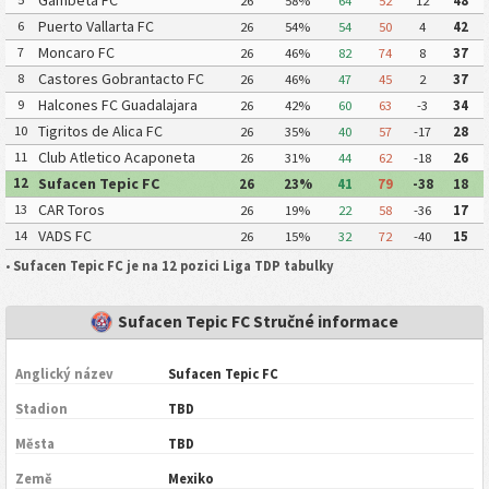
Gambeta FC
26
58%
64
52
12
48
Puerto Vallarta FC
6
26
54%
54
50
4
42
Moncaro FC
7
26
46%
82
74
8
37
Castores Gobrantacto FC
8
26
46%
47
45
2
37
Halcones FC Guadalajara
9
26
42%
60
63
-3
34
Tigritos de Alica FC
10
26
35%
40
57
-17
28
Club Atletico Acaponeta
11
26
31%
44
62
-18
26
Sufacen Tepic FC
12
26
23%
41
79
-38
18
CAR Toros
13
26
19%
22
58
-36
17
VADS FC
14
26
15%
32
72
-40
15
•
Sufacen Tepic FC je na 12 pozici Liga TDP tabulky
Sufacen Tepic FC Stručné informace
Anglický název
Sufacen Tepic FC
Stadion
TBD
Města
TBD
Země
Mexiko