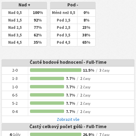
Nad +
Pod -
100%
0%
Nad 0,5
Méně než 0,5
92%
8%
Nad 1,5
Pod 1,5
77%
23%
Nad 2,5
Pod 2,5
62%
38%
Nad 3,5
Pod 3,5
35%
65%
Nad 4,5
Pod 4,5
Časté bodové hodnocení - Full-Time
2-0
11.5%
/
3
časy
1-3
7.7%
/
2
časy
1-0
7.7%
/
2
časy
6-5
7.7%
/
2
časy
5-2
7.7%
/
2
časy
0-4
7.7%
/
2
časy
Zobrazit vše
Častý celkový počet gólů - Full-Time
4
Góly
26.9%
/
7
časy