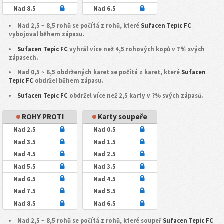
Nad 8.5
Nad 6.5
Nad 2,5 ~ 8,5 rohů se počítá z rohů, které
Sufacen Tepic FC
vybojoval během zápasu.
Sufacen Tepic FC
vyhrál více než 4,5 rohových kopů v ?％ svých
zápasech.
Nad 0,5 ~ 6,5 obdržených karet se počítá z karet, které
Sufacen
Tepic FC
obdržel během zápasu.
Sufacen Tepic FC
obdržel více než 2,5 karty v ?% svých zápasů.
ROHY PROTI
Karty soupeře
Nad 2.5
Nad 0.5
Nad 3.5
Nad 1.5
Nad 4.5
Nad 2.5
Nad 5.5
Nad 3.5
Nad 6.5
Nad 4.5
Nad 7.5
Nad 5.5
Nad 8.5
Nad 6.5
Nad 2,5 ~ 8,5 rohů se počítá z rohů, které soupeř
Sufacen Tepic FC