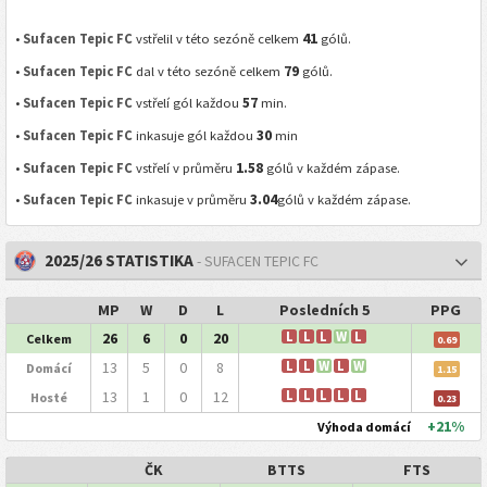
41
•
Sufacen Tepic FC
vstřelil v této sezóně celkem
gólů.
79
•
Sufacen Tepic FC
dal v této sezóně celkem
gólů.
57
•
Sufacen Tepic FC
vstřelí gól každou
min.
30
•
Sufacen Tepic FC
inkasuje gól každou
min
1.58
•
Sufacen Tepic FC
vstřelí v průměru
gólů v každém zápase.
3.04
•
Sufacen Tepic FC
inkasuje v průměru
gólů v každém zápase.
2025/26 STATISTIKA
- SUFACEN TEPIC FC
MP
W
D
L
Posledních 5
PPG
26
6
0
20
L
L
L
W
L
Celkem
0.69
13
5
0
8
L
L
W
L
W
Domácí
1.15
13
1
0
12
L
L
L
L
L
Hosté
0.23
+21%
Výhoda domácí
ČK
BTTS
FTS