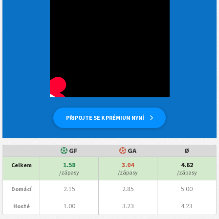
PŘIPOJTE SE K PRÉMIUM NYNÍ
GF
GA
Ø
1.58
3.04
4.62
Celkem
/zápasy
/zápasy
/zápasy
2.15
2.85
5.00
Domácí
1.00
3.23
4.23
Hosté