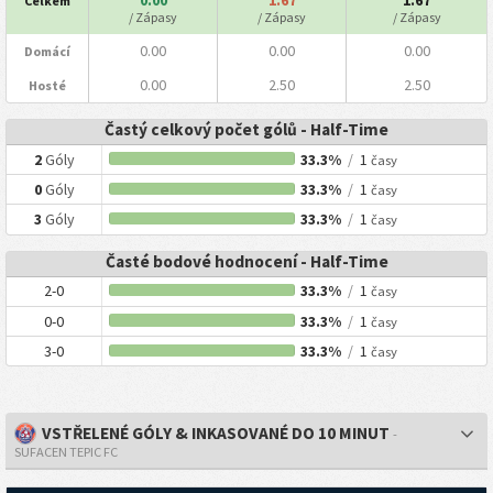
Celkem
/ Zápasy
/ Zápasy
/ Zápasy
0.00
0.00
0.00
Domácí
0.00
2.50
2.50
Hosté
Častý celkový počet gólů - Half-Time
2
Góly
33.3%
/
1
časy
0
Góly
33.3%
/
1
časy
3
Góly
33.3%
/
1
časy
Časté bodové hodnocení - Half-Time
2-0
33.3%
/
1
časy
0-0
33.3%
/
1
časy
3-0
33.3%
/
1
časy
VSTŘELENÉ GÓLY & INKASOVANÉ DO 10 MINUT
-
SUFACEN TEPIC FC