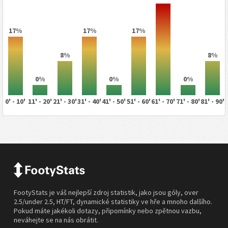
17%
17%
17%
8%
8%
0%
0%
0%
0' - 10'
11' - 20'
21' - 30'
31' - 40'
41' - 50'
51' - 60'
61' - 70'
71' - 80'
81' - 90'
FootyStats je váš nejlepší zdroj statistik, jako jsou góly, over
2.5/under 2.5, HT/FT, dynamické statistiky ve hře a mnoho dalšího.
Pokud máte jakékoli dotazy, připomínky nebo zpětnou vazbu,
neváhejte se na nás obrátit.