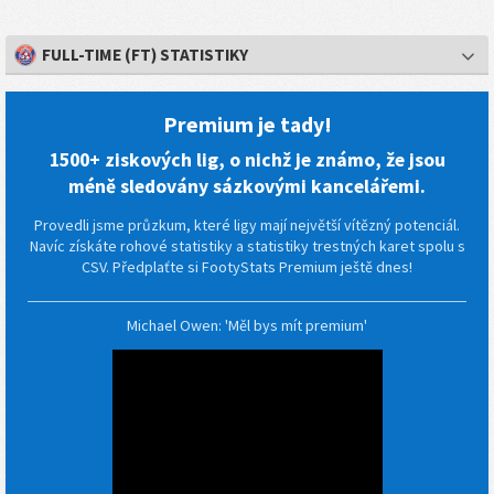
FULL-TIME (FT) STATISTIKY
Premium je tady!
1500+ ziskových lig, o nichž je známo, že jsou
méně sledovány sázkovými kancelářemi.
Provedli jsme průzkum, které ligy mají největší vítězný potenciál.
Navíc získáte rohové statistiky a statistiky trestných karet spolu s
CSV. Předplaťte si FootyStats Premium ještě dnes!
Michael Owen: 'Měl bys mít premium'