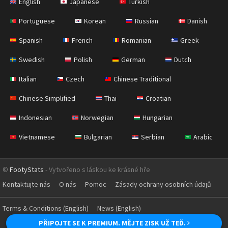
English
Japanese
Turkish
Portuguese
Korean
Russian
Danish
Spanish
French
Romanian
Greek
Swedish
Polish
German
Dutch
Italian
Czech
Chinese Traditional
Chinese Simplified
Thai
Croatian
Indonesian
Norwegian
Hungarian
Vietnamese
Bulgarian
Serbian
Arabic
©
FootyStats
- Vytvořeno s láskou ke krásné hře
Kontaktujte nás
O nás
Pomoc
Zásady ochrany osobních údajů
Terms & Conditions (English)
News (English)
PŘIPOJTE SE K PREMIUM. MĚJTE ZISK UŽ TEĎ.