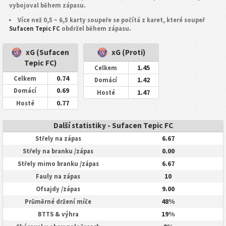
vybojoval během zápasu.
Více než 0,5 ~ 6,5 karty soupeře se počítá z karet, které soupeř
Sufacen Tepic FC
obdržel během zápasu.
xG (Sufacen
xG (Proti)
Tepic FC)
1.45
Celkem
0.74
Celkem
1.42
Domácí
0.69
Domácí
1.47
Hosté
0.77
Hosté
Další statistiky - Sufacen Tepic FC
6.67
Střely na zápas
0.00
Střely na branku /zápas
6.67
Střely mimo branku /zápas
10
Fauly na zápas
9.00
Ofsajdy /zápas
48%
Průměrné držení míče
19%
BTTS & výhra