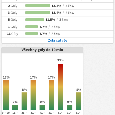
2
Góly
15.4%
/
4
časy
3
Góly
15.4%
/
4
časy
5
Góly
11.5%
/
3
časy
1
Góly
7.7%
/
2
časy
11
Góly
7.7%
/
2
časy
Zobrazit vše
Všechny góly do 10 min
33%
17%
17%
17%
8%
8%
0%
0%
0%
0' - 10'
11' -
21' -
31' -
41' -
51' -
61' -
71' -
81' -