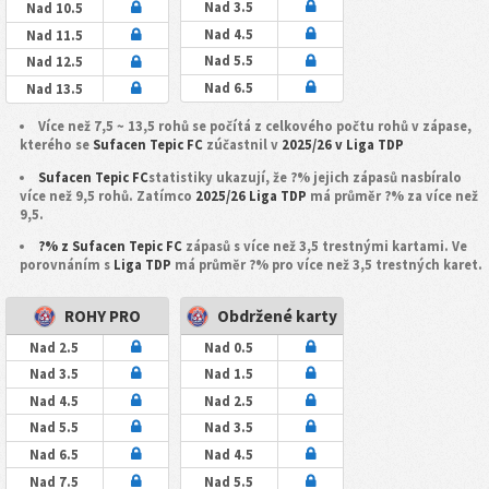
Nad 3.5
Nad 10.5
Nad 4.5
Nad 11.5
Nad 5.5
Nad 12.5
Nad 6.5
Nad 13.5
Více než 7,5 ~ 13,5 rohů se počítá z celkového počtu rohů v zápase,
kterého se
Sufacen Tepic FC
zúčastnil v
2025/26 v Liga TDP
Sufacen Tepic FC
statistiky ukazují, že ?% jejich zápasů nasbíralo
více než 9,5 rohů. Zatímco
2025/26 Liga TDP
má průměr ?% za více než
9,5.
?% z Sufacen Tepic FC
zápasů s více než 3,5 trestnými kartami. Ve
porovnáním s
Liga TDP
má průměr ?% pro více než 3,5 trestných karet.
ROHY PRO
Obdržené karty
Nad 2.5
Nad 0.5
Nad 3.5
Nad 1.5
Nad 4.5
Nad 2.5
Nad 5.5
Nad 3.5
Nad 6.5
Nad 4.5
Nad 7.5
Nad 5.5