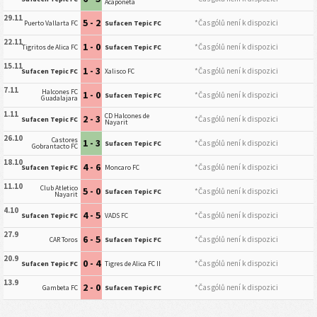
Acaponeta
29.11
5 - 2
*Čas gólů není k dispozici
Puerto Vallarta FC
Sufacen Tepic FC
22.11
1 - 0
*Čas gólů není k dispozici
Tigritos de Alica FC
Sufacen Tepic FC
15.11
1 - 3
*Čas gólů není k dispozici
Sufacen Tepic FC
Xalisco FC
7.11
Halcones FC
1 - 0
*Čas gólů není k dispozici
Sufacen Tepic FC
Guadalajara
1.11
CD Halcones de
2 - 3
*Čas gólů není k dispozici
Sufacen Tepic FC
Nayarit
26.10
Castores
1 - 3
*Čas gólů není k dispozici
Sufacen Tepic FC
Gobrantacto FC
18.10
4 - 6
*Čas gólů není k dispozici
Sufacen Tepic FC
Moncaro FC
11.10
Club Atletico
5 - 0
*Čas gólů není k dispozici
Sufacen Tepic FC
Nayarit
4.10
4 - 5
*Čas gólů není k dispozici
Sufacen Tepic FC
VADS FC
27.9
6 - 5
*Čas gólů není k dispozici
CAR Toros
Sufacen Tepic FC
20.9
0 - 4
*Čas gólů není k dispozici
Sufacen Tepic FC
Tigres de Alica FC II
13.9
2 - 0
*Čas gólů není k dispozici
Gambeta FC
Sufacen Tepic FC