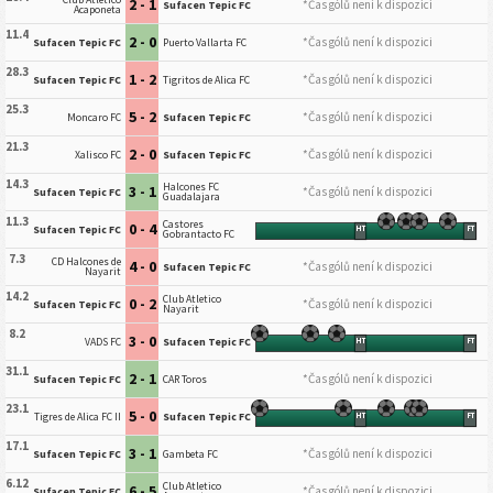
2 - 1
*Čas gólů není k dispozici
Sufacen Tepic FC
Acaponeta
11.4
2 - 0
*Čas gólů není k dispozici
Sufacen Tepic FC
Puerto Vallarta FC
28.3
1 - 2
*Čas gólů není k dispozici
Sufacen Tepic FC
Tigritos de Alica FC
25.3
5 - 2
*Čas gólů není k dispozici
Moncaro FC
Sufacen Tepic FC
21.3
2 - 0
*Čas gólů není k dispozici
Xalisco FC
Sufacen Tepic FC
14.3
Halcones FC
3 - 1
*Čas gólů není k dispozici
Sufacen Tepic FC
Guadalajara
11.3
Castores
0 - 4
Sufacen Tepic FC
HT
FT
Gobrantacto FC
7.3
CD Halcones de
4 - 0
*Čas gólů není k dispozici
Sufacen Tepic FC
Nayarit
14.2
Club Atletico
0 - 2
*Čas gólů není k dispozici
Sufacen Tepic FC
Nayarit
8.2
3 - 0
VADS FC
Sufacen Tepic FC
HT
FT
31.1
2 - 1
*Čas gólů není k dispozici
Sufacen Tepic FC
CAR Toros
23.1
5 - 0
Tigres de Alica FC II
Sufacen Tepic FC
HT
FT
17.1
3 - 1
*Čas gólů není k dispozici
Sufacen Tepic FC
Gambeta FC
6.12
Club Atletico
6 - 5
*Čas gólů není k dispozici
Sufacen Tepic FC