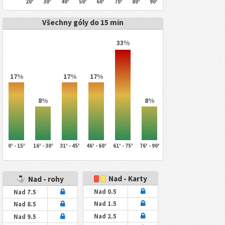
20'
30'
40'
50'
60'
70'
80'
90'
Všechny góly do 15 min
33%
17%
17%
17%
8%
8%
0' - 15'
16' - 30'
31' - 45'
46' - 60'
61' - 75'
76' - 90'
Nad - Karty
Nad - rohy
Nad 0.5
Nad 7.5
Nad 1.5
Nad 8.5
Nad 2.5
Nad 9.5