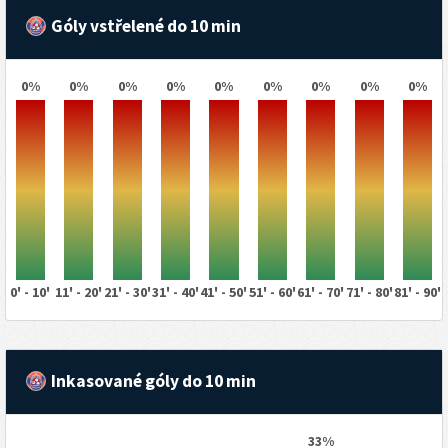
Góly vstřelené do 10 min
0%
0%
0%
0%
0%
0%
0%
0%
0%
0' - 10'
11' - 20'
21' - 30'
31' - 40'
41' - 50'
51' - 60'
61' - 70'
71' - 80'
81' - 90'
Inkasované góly do 10 min
33%