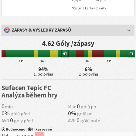
Nejvyšší
Nejnižší
*Červená karta = 2 karty.
ZÁPASY & VÝSLEDKY ZÁPASŮ
4.62 Góly /zápasy
HT
FT
15'
30'
60'
75'
94%
6%
1. polovina
2. polovina
Sufacen Tepic FC
Analýza během hry
0
0
min
Max
gólů po
0%
0%
gólů před
gólů po
0
0
AVG
góly před
AVG
gólů poté
Hodnoceno
|
Inkasované
18.4
Club Atletico