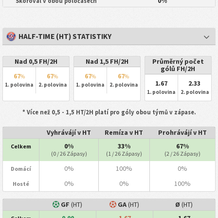
0%
Skóroval v obou poločasech
HALF-TIME (HT) STATISTIKY
Nad 0,5 FH/2H
Nad 1,5 FH/2H
Průměrný počet
gólů FH/2H
67
67
67
67
%
%
%
%
1.67
2.33
1. polovina
2. polovina
1. polovina
2. polovina
1. polovina
2. polovina
* Více než 0,5 - 1,5 HT/2H platí pro góly obou týmů v zápase.
Vyhrávájí v HT
Remíza v HT
Prohrávájí v HT
0%
33%
67%
Celkem
(0 / 26 Zápasy)
(1 / 26 Zápasy)
(2 / 26 Zápasy)
0%
100%
0%
Domácí
0%
0%
100%
Hosté
GF
(HT)
GA
(HT)
Ø
(HT)
0.00
1.67
1.67