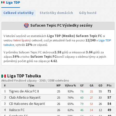
Liga TDP
Celkové statistiky
Statistiky domácích
Góly hosté
Sufacen Tepic FC Výsledky sezóny
V letošní sezóně ve statistikách
Liga TDP (Mexiko) Sufacen Tepic FC
si
vedou
Velmi špatný
celkově, což je aktuálně řadí na pozici
12/240
v
Liga TDP
tabulce
, vyhráli
23%
ze zápasů.
V průměru Sufacen Tepic FC skóroval
1.58
gólů a inkasoval
3.04
gólů za
zápas.
54%
z toho
Sufacen Tepic FC
končí zápasy s oběma týmy a jejich
průměrný počet gólů na zápas je
4.62
.
Liga TDP Tabulka
Aktuálně Finálové zápasy - 3365 / 3388 odehráno
#
Tým
MP
Výhra %
GF
GA
GD
Pts
Tigres de Alica FC II
1
25
92%
76
21
55
71
Club Atletico Nayarit
2
25
76%
60
27
33
57
CD Halcones de Nayarit
3
26
65%
79
53
26
54
Xalisco FC
4
26
62%
46
34
12
49
5