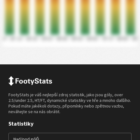
0' - 10'
11' - 20'
21' - 30'
31' - 40'
41' - 50'
51' - 60'
61' - 70'
71' - 80'
81' - 90'
FootyStats je váš nejlepší zdroj statistik, jako jsou góly, over
2.5/under 2.5, HT/FT, dynamické statistiky ve hře a mnoho dalšího.
Pokud máte jakékoli dotazy, připomínky nebo zpětnou vazbu,
neváhejte se na nás obrátit.
Statistiky
Nad/pod gólů