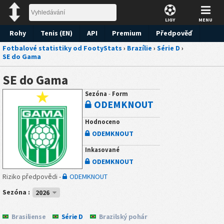
LIGY
MENU
Rohy
Tenis (EN)
API
Premium
Předpověď
Fotbalové statistiky od FootyStats
›
Brazílie
›
Série D
›
SE do Gama
SE do Gama
Sezóna
-
Form
ODEMKNOUT
Hodnoceno
ODEMKNOUT
Inkasované
ODEMKNOUT
Riziko předpovědi -
ODEMKNOUT
Sezóna :
2026
Brasiliense
Série D
Brazilský pohár