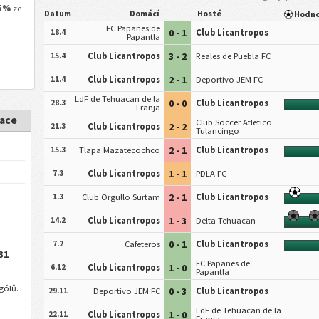
5%
ze
Datum
Domácí
Hosté
Hodn
FC Papanes de
0 - 1
18.4
Club Licantropos
Papantla
3 - 2
15.4
Club Licantropos
Reales de Puebla FC
2 - 1
11.4
Club Licantropos
Deportivo JEM FC
LdF de Tehuacan de la
0 - 0
28.3
Club Licantropos
Franja
mace
Club Soccer Atletico
2 - 2
21.3
Club Licantropos
Tulancingo
2 - 1
15.3
Tlapa Mazatecochco
Club Licantropos
1 - 1
7.3
Club Licantropos
PDLA FC
2 - 1
1.3
Club Orgullo Surtam
Club Licantropos
1 - 3
14.2
Club Licantropos
Delta Tehuacan
0 - 1
7.2
Cafeteros
Club Licantropos
31
FC Papanes de
1 - 0
6.12
Club Licantropos
Papantla
gólů.
0 - 3
29.11
Deportivo JEM FC
Club Licantropos
LdF de Tehuacan de la
1 - 0
22.11
Club Licantropos
Franja