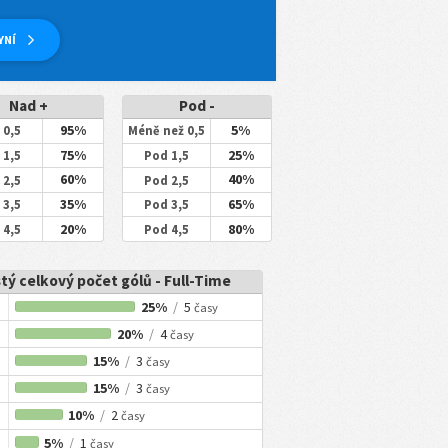
YNÍ
Nad +
Pod -
95%
5%
 0,5
Méně než 0,5
75%
25%
 1,5
Pod 1,5
60%
40%
 2,5
Pod 2,5
35%
65%
 3,5
Pod 3,5
20%
80%
 4,5
Pod 4,5
tý celkový počet gólů - Full-Time
25%
/
5
časy
20%
/
4
časy
15%
/
3
časy
15%
/
3
časy
10%
/
2
časy
5%
/
1
časy