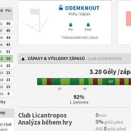
ODEMKNOUT
GD
Pts
Rohy /zápas
11
46
Pro
Proti
27
45
39
44
*Celkový počet rohů /zápas
16
43
5
31
ZÁPASY & VÝSLEDKY ZÁPASŮ
- CLUB LICANTROPOS
-2
30
-6
23
3.20 Góly /zá
15
23
18
13
HT
21
13
15'
30'
36
9
92%
1. polovina
ulky
óny
Club Licantropos
0
min
0%
Analýza během hry
gólů před
o) Club
0
AVG
góly před
uálně