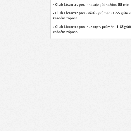
55
•
Club Licantropos
inkasuje gól každou
min
1.55
•
Club Licantropos
vstřelí v průměru
gólů v
každém zápase.
1.65
•
Club Licantropos
inkasuje v průměru
gólů
každém zápase.