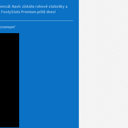
enciál. Navíc získáte rohové statistiky a
si FootyStats Premium ještě dnes!
 premium'