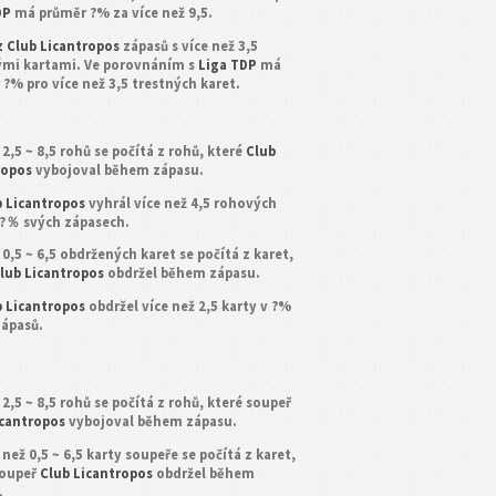
DP
má průměr ?% za více než 9,5.
z Club Licantropos
zápasů s více než 3,5
ými kartami. Ve porovnáním s
Liga TDP
má
?% pro více než 3,5 trestných karet.
2,5 ~ 8,5 rohů se počítá z rohů, které
Club
ropos
vybojoval během zápasu.
b Licantropos
vyhrál více než 4,5 rohových
 ?％ svých zápasech.
0,5 ~ 6,5 obdržených karet se počítá z karet,
lub Licantropos
obdržel během zápasu.
b Licantropos
obdržel více než 2,5 karty v ?%
zápasů.
2,5 ~ 8,5 rohů se počítá z rohů, které soupeř
icantropos
vybojoval během zápasu.
 než 0,5 ~ 6,5 karty soupeře se počítá z karet,
soupeř
Club Licantropos
obdržel během
.