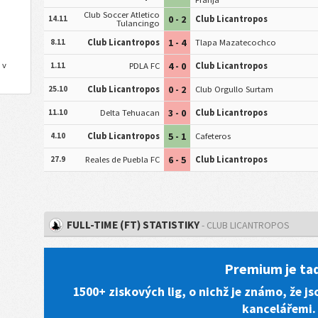
Club Soccer Atletico
0 - 2
14.11
Club Licantropos
Tulancingo
1 - 4
8.11
Club Licantropos
Tlapa Mazatecochco
 v
4 - 0
1.11
PDLA FC
Club Licantropos
0 - 2
25.10
Club Licantropos
Club Orgullo Surtam
3 - 0
11.10
Delta Tehuacan
Club Licantropos
5 - 1
4.10
Club Licantropos
Cafeteros
6 - 5
27.9
Reales de Puebla FC
Club Licantropos
FULL-TIME (FT) STATISTIKY
- CLUB LICANTROPOS
Premium je ta
1500+ ziskových lig, o nichž je známo, že 
kancelářemi.