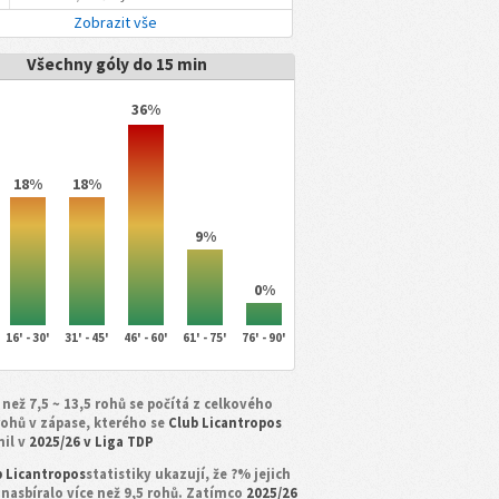
Zobrazit vše
Všechny góly do 15 min
36%
18%
18%
9%
0%
16' - 30'
31' - 45'
46' - 60'
61' - 75'
76' - 90'
 než 7,5 ~ 13,5 rohů se počítá z celkového
rohů v zápase, kterého se
Club Licantropos
nil v
2025/26 v Liga TDP
b Licantropos
statistiky ukazují, že ?% jejich
 nasbíralo více než 9,5 rohů. Zatímco
2025/26