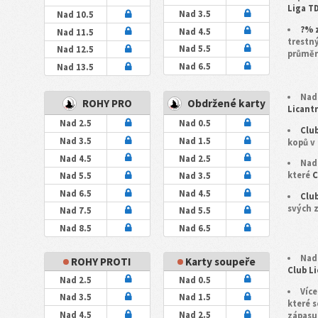
Liga T
Nad 3.5
Nad 10.5
?% 
Nad 4.5
Nad 11.5
trestn
Nad 5.5
Nad 12.5
průměr 
Nad 6.5
Nad 13.5
Nad 
ROHY PRO
Obdržené karty
Licant
Nad 2.5
Nad 0.5
Clu
Nad 3.5
Nad 1.5
kopů v
Nad 4.5
Nad 2.5
Nad 
které
C
Nad 5.5
Nad 3.5
Nad 6.5
Nad 4.5
Clu
svých 
Nad 7.5
Nad 5.5
Nad 8.5
Nad 6.5
Nad 
ROHY PROTI
Karty soupeře
Club L
Nad 2.5
Nad 0.5
Více
Nad 3.5
Nad 1.5
které 
Nad 4.5
Nad 2.5
zápasu