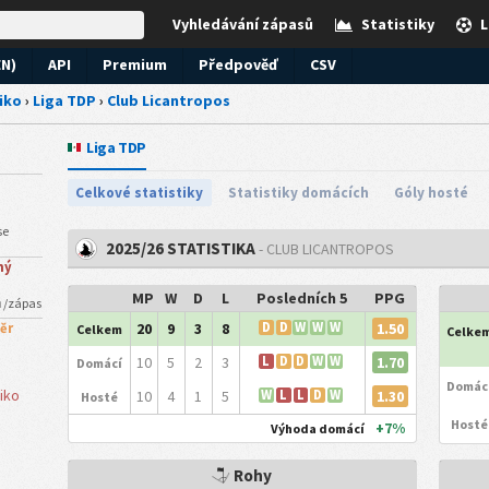
Vyhledávání zápasů
Statistiky
L
EN)
API
Premium
Předpověď
CSV
iko
›
Liga TDP
›
Club Licantropos
Liga TDP
Celkové statistiky
Statistiky domácích
Góly hosté
se
2025/26 STATISTIKA
- CLUB LICANTROPOS
ný
MP
W
D
L
Posledních 5
PPG
ů /zápas
1.50
20
9
3
8
D
D
W
W
W
ěr
Celkem
Celke
1.70
10
5
2
3
L
D
D
W
W
Domácí
Domác
iko
1.30
10
4
1
5
W
L
L
D
W
Hosté
Hosté
+7%
Výhoda domácí
Rohy