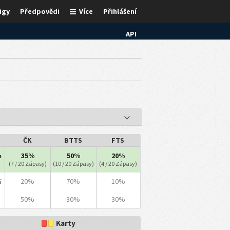
igy
Předpovědi
Více
Přihlášení
API
ČK
BTTS
FTS
35%
50%
20%
m
(7 / 20 Zápasy)
(10 / 20 Zápasy)
(4 / 20 Zápasy)
20%
70%
10%
í
50%
30%
30%
Karty