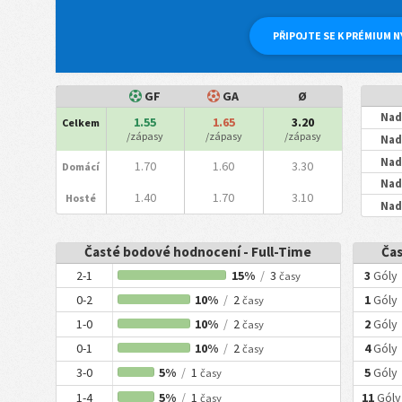
PŘIPOJTE SE K PRÉMIUM N
GF
GA
Ø
Nad
1.55
1.65
3.20
Celkem
/zápasy
/zápasy
/zápasy
Nad
Nad
1.70
1.60
3.30
Domácí
Nad
1.40
1.70
3.10
Hosté
Nad
Časté bodové hodnocení - Full-Time
Čas
2-1
15%
/
3
3
Góly
časy
0-2
10%
/
2
1
Góly
časy
1-0
10%
/
2
2
Góly
časy
0-1
10%
/
2
4
Góly
časy
3-0
5%
/
1
5
Góly
časy
1-4
5%
/
1
11
Góly
časy