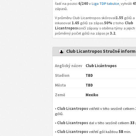
řadí na pozici
6/240
v
Liga TDP tabulce
, vyhráli
4
zápasů.
V průměru Club Licantropos skóroval
1.55
gólů a
inkasoval
1.65
gólů za zápas.
50%
z toho
Club
Licantropos
končí zápasy s oběma týmy a jejich
průměrný počet gólů na zápas je
3.2
.
Club Licantropos Stručné infor
Anglický název
Club Licántropos
Stadion
TBD
Města
TBD
Země
Mexiko
•
Club Licantropos
vstřelil v této sezóně celkem
gólů.
33
•
Club Licantropos
dal v této sezóně celkem
58
•
Club Licantropos
vstřelí gól každou
min.