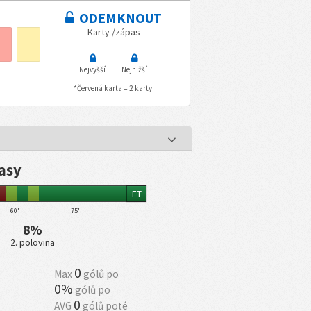
ODEMKNOUT
Karty /zápas
Nejvyšší
Nejnižší
*Červená karta = 2 karty.
pasy
FT
60'
75'
8%
2. polovina
0
Max
gólů po
0%
gólů po
0
AVG
gólů poté