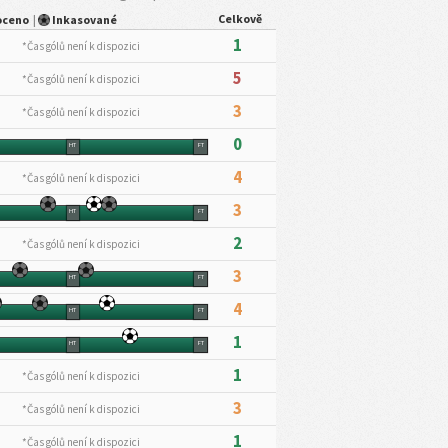
Celkově
oceno
|
Inkasované
1
*Čas gólů není k dispozici
5
*Čas gólů není k dispozici
3
*Čas gólů není k dispozici
0
HT
FT
4
*Čas gólů není k dispozici
3
HT
FT
2
*Čas gólů není k dispozici
3
HT
FT
4
HT
FT
1
HT
FT
1
*Čas gólů není k dispozici
3
*Čas gólů není k dispozici
1
*Čas gólů není k dispozici