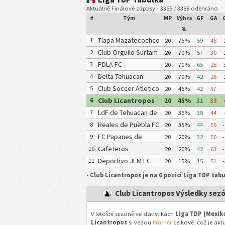
Aktuálně Finálové zápasy - 3365 / 3388 odehráno
#
Tým
MP
Výhra
GF
GA
%
Tlapa Mazatecochco
1
20
75%
59
48
Club Orgullo Surtam
2
20
70%
57
30
PDLA FC
3
20
70%
65
26
Delta Tehuacan
4
20
70%
42
26
Club Soccer Atletico
5
20
45%
42
37
Tulancingo
Club Licantropos
6
20
45%
31
33
LdF de Tehuacan de
7
20
35%
38
44
la Franja
Reales de Puebla FC
8
20
35%
44
59
-
FC Papanes de
9
20
20%
32
50
-
Papantla
Cafeteros
10
20
20%
42
63
-
Deportivo JEM FC
11
20
15%
15
51
-
•
Club Licantropos je na 6 pozici Liga TDP tab
Club Licantropos Výsledky sez
V letošní sezóně ve statistikách
Liga TDP (Mexik
Licantropos
si vedou
Průměr
celkově, což je akt