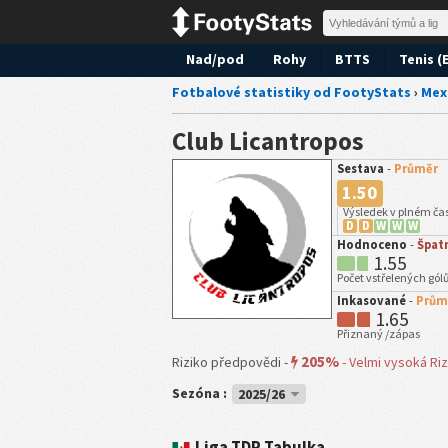
Nad/pod
Rohy
BTTS
Tenis (
Fotbalové statistiky od FootyStats
›
Mex
Club Licantropos
Sestava
-
Průměr
1.50
Výsledek v plném ča
D
D
W
W
W
Hodnoceno
-
Špat
1.55
Počet vstřelených gól
Inkasované
-
Prům
1.65
Přiznaný /zápas
205%
Riziko předpovědi -
-
Velmi vysoká Riz
Sezóna :
2025/26
Liga TDP Tabulka