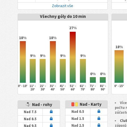
Zobrazit vše
Všechny góly do 10 min
27%
18%
18%
18%
9%
9%
9%
9%
0%
0%
0' - 10'
11' -
21' -
31' -
41' -
51' -
61' -
71' -
81' -
0' - 15'
20'
30'
40'
50'
60'
70'
80'
90'
Více
Nad - Karty
Nad - rohy
počtu 
Nad 0.5
Nad 7.5
zúčast
Nad 1.5
Nad 8.5
Clu
zápasů
Nad 2.5
Nad 9.5