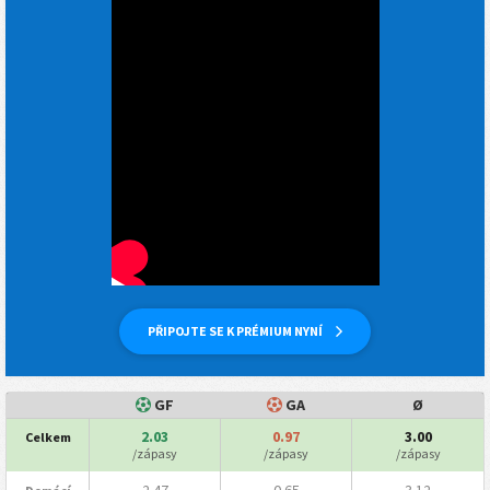
PŘIPOJTE SE K PRÉMIUM NYNÍ
GF
GA
Ø
2.03
0.97
3.00
Celkem
/zápasy
/zápasy
/zápasy
2.47
0.65
3.12