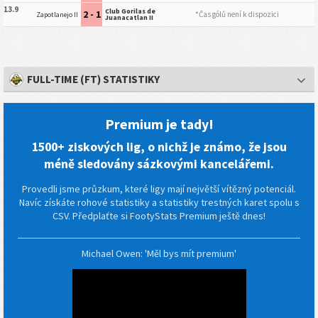
13.9
Club Gorilas de
2 - 1
*Čas gólů není k dispozici
Zapotlanejo II
Juanacatlan II
FULL-TIME (FT) STATISTIKY
Premium je tady!
1500+ ziskových lig, o nichž je známo, že jsou
méně sledovány sázkovými kancelářemi.
Provedli jsme průzkum, které ligy mají největší vítězný potenciál.
Navíc získáte rohové statistiky a statistiky trestných karet spolu s
CSV. Předplaťte si FootyStats Premium ještě dnes!
Michael Owen: 'Měl bys mít premium'