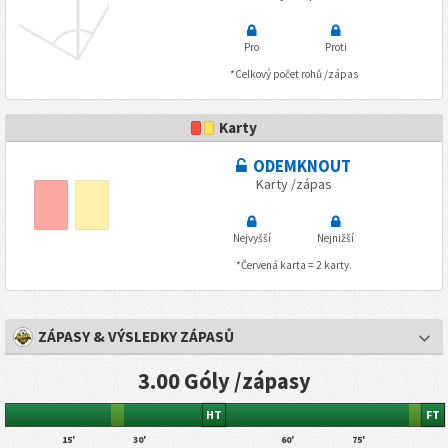
Pro
Proti
*Celkový počet rohů /zápas
Karty
ODEMKNOUT
Karty /zápas
Nejvyšší
Nejnižší
*Červená karta = 2 karty.
ZÁPASY & VÝSLEDKY ZÁPASŮ
3.00 Góly /zápasy
HT
FT
15'
30'
60'
75'