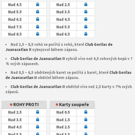
Nad 4.5
Nad 2.5
Nad 5.5
Nad 3.5
Nad 6.5
Nad 4.5
Nad 7.5
Nad 5.5
Nad 8.5
Nad 6.5
Nad 2,5 ~ 8,5 rohů se počítá z rohů, které
Club Gorilas de
Juanacatlan II
vybojoval během zápasu.
Club Gorilas de Juanacatlan II
vyhrál více než 4,5 rohových kopů v ?
％ svých zápasech.
Nad 0,5 ~ 6,5 obdržených karet se počítá z karet, které
Club Gorilas
de Juanacatlan II
obdržel během zápasu.
Club Gorilas de Juanacatlan II
obdržel více než 2,5 karty v ?% svých
zápasů.
ROHY PROTI
Karty soupeře
Nad 2.5
Nad 0.5
Nad 3.5
Nad 1.5
Nad 4.5
Nad 2.5
Nad 5.5
Nad 3.5