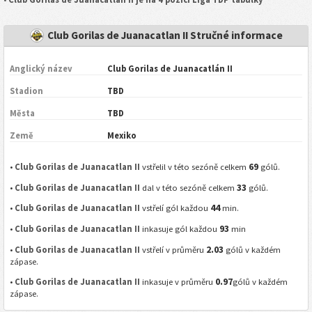
Club Gorilas de Juanacatlan II Stručné informace
Anglický název
Club Gorilas de Juanacatlán II
Stadion
TBD
Města
TBD
Země
Mexiko
69
•
Club Gorilas de Juanacatlan II
vstřelil v této sezóně celkem
gólů.
33
•
Club Gorilas de Juanacatlan II
dal v této sezóně celkem
gólů.
44
•
Club Gorilas de Juanacatlan II
vstřelí gól každou
min.
93
•
Club Gorilas de Juanacatlan II
inkasuje gól každou
min
2.03
•
Club Gorilas de Juanacatlan II
vstřelí v průměru
gólů v každém
zápase.
0.97
•
Club Gorilas de Juanacatlan II
inkasuje v průměru
gólů v každém
zápase.