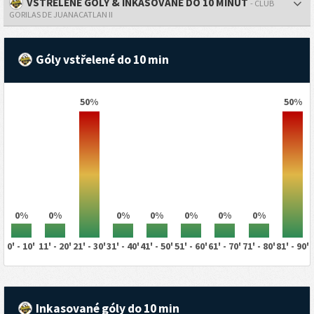
VSTŘELENÉ GÓLY & INKASOVANÉ DO 10 MINUT
- CLUB
GORILAS DE JUANACATLAN II
Góly vstřelené do 10 min
50%
50%
0%
0%
0%
0%
0%
0%
0%
0' - 10'
11' - 20'
21' - 30'
31' - 40'
41' - 50'
51' - 60'
61' - 70'
71' - 80'
81' - 90'
Inkasované góly do 10 min