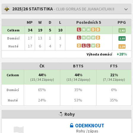
2025/26 STATISTIKA
- CLUB GORILAS DE JUANACATLAN II
MP
W
D
L
Posledních 5
PPG
34
19
5
10
L
W
W
D
D
Celkem
1.82
17
13
1
3
L
W
W
W
D
Domácí
2.35
17
6
4
7
D
L
L
W
D
Hosté
1.29
+28%
Výhoda domácí
ČK
BTTS
FTS
44%
44%
21%
Celkem
(15 / 34 Zápasy)
(15 / 34 Zápasy)
(7 / 34 Zápasy)
65%
35%
6%
Domácí
24%
53%
35%
Hosté
Rohy
ODEMKNOUT
Rohy /zápas