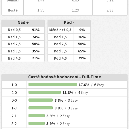
Domácí
1.59
1.29
2.88
Hosté
Nad +
Pod -
91%
9%
Nad 0,5
Méně než 0,5
74%
26%
Nad 1,5
Pod 1,5
50%
50%
Nad 2,5
Pod 2,5
35%
65%
Nad 3,5
Pod 3,5
21%
79%
Nad 4,5
Pod 4,5
Časté bodové hodnocení - Full-Time
1-0
17.6%
/
6
časy
2-0
11.8%
/
4
časy
0-0
8.8%
/
3
časy
1-3
8.8%
/
3
časy
2-1
5.9%
/
2
časy
3-2
5.9%
/
2
časy