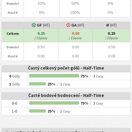
50%
50%
0%
Domácí
0%
100%
0%
Hosté
GF
(HT)
GA
(HT)
Ø
(HT)
0.25
0.00
0.25
Celkem
/ Zápasy
/ Zápasy
/ Zápasy
0.50
0.00
0.50
Domácí
0.00
0.00
0.00
Hosté
Častý celkový počet gólů - Half-Time
0
Góly
75%
/
3
časy
1
Góly
25%
/
1
časy
Časté bodové hodnocení - Half-Time
0-0
75%
/
3
časy
1-0
25%
/
1
časy