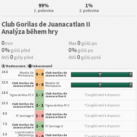
99%
1%
1. polovina
2. polovina
Club Gorilas de Juanacatlan II
Analýza během hry
0
0
min
Max
gólů po
0%
0%
gólů před
gólů po
0
0
AVG
góly před
AVG
gólů poté
Hodnoceno
|
Inkasované
24.5
Morelia Ud
Club Gorilas de
0 - 0
HT
FT
Michoacana
Juanacatlan II
22.5
Club Gorilas de
Morelia Ud
0 - 0
HT
FT
Juanacatlan II
Michoacana
18.5
Club Gorilas de
1 - 3
*Čas gólů není k dispozici
Tigres de Alica FC II
Juanacatlan II
15.5
Club Gorilas de
2 - 1
*Čas gólů není k dispozici
Tigres de Alica FC II
Juanacatlan II
9.5
Club Gorilas de
1 - 0
*Čas gólů není k dispozici
FC Santiago II
Juanacatlan II
7.5
Club Gorilas de
2 - 0
*Čas gólů není k dispozici
FC Santiago II
Juanacatlan II
Club HO GAR H
3.5
Matamoros
Club Gorilas de
1 - 0
*Čas gólů není k dispozici