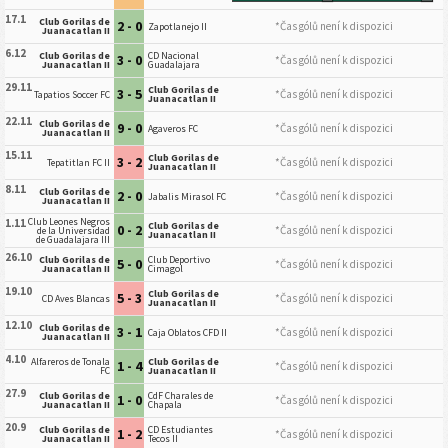
17.1
Club Gorilas de
2 - 0
*Čas gólů není k dispozici
Zapotlanejo II
Juanacatlan II
6.12
Club Gorilas de
CD Nacional
3 - 0
*Čas gólů není k dispozici
Juanacatlan II
Guadalajara
29.11
Club Gorilas de
3 - 5
*Čas gólů není k dispozici
Tapatios Soccer FC
Juanacatlan II
22.11
Club Gorilas de
9 - 0
*Čas gólů není k dispozici
Agaveros FC
Juanacatlan II
15.11
Club Gorilas de
3 - 2
*Čas gólů není k dispozici
Tepatitlan FC II
Juanacatlan II
8.11
Club Gorilas de
2 - 0
*Čas gólů není k dispozici
Jabalis Mirasol FC
Juanacatlan II
Club Leones Negros
1.11
Club Gorilas de
0 - 2
*Čas gólů není k dispozici
de la Universidad
Juanacatlan II
de Guadalajara III
26.10
Club Gorilas de
Club Deportivo
5 - 0
*Čas gólů není k dispozici
Juanacatlan II
Cimagol
19.10
Club Gorilas de
5 - 3
*Čas gólů není k dispozici
CD Aves Blancas
Juanacatlan II
12.10
Club Gorilas de
3 - 1
*Čas gólů není k dispozici
Caja Oblatos CFD II
Juanacatlan II
4.10
Alfareros de Tonala
Club Gorilas de
1 - 4
*Čas gólů není k dispozici
FC
Juanacatlan II
27.9
Club Gorilas de
CdF Charales de
1 - 0
*Čas gólů není k dispozici
Juanacatlan II
Chapala
20.9
Club Gorilas de
CD Estudiantes
1 - 2
*Čas gólů není k dispozici
Juanacatlan II
Tecos II