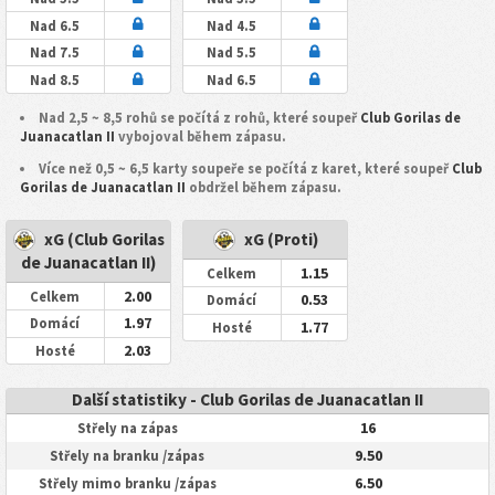
Nad 6.5
Nad 4.5
Nad 7.5
Nad 5.5
Nad 8.5
Nad 6.5
Nad 2,5 ~ 8,5 rohů se počítá z rohů, které soupeř
Club Gorilas de
Juanacatlan II
vybojoval během zápasu.
Více než 0,5 ~ 6,5 karty soupeře se počítá z karet, které soupeř
Club
Gorilas de Juanacatlan II
obdržel během zápasu.
xG (Club Gorilas
xG (Proti)
de Juanacatlan II)
1.15
Celkem
2.00
Celkem
0.53
Domácí
1.97
Domácí
1.77
Hosté
2.03
Hosté
Další statistiky - Club Gorilas de Juanacatlan II
16
Střely na zápas
9.50
Střely na branku /zápas
6.50
Střely mimo branku /zápas