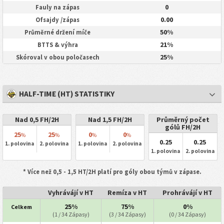
0
Fauly na zápas
0.00
Ofsajdy /zápas
50%
Průměrné držení míče
21%
BTTS & výhra
25%
Skóroval v obou poločasech
HALF-TIME (HT) STATISTIKY
Nad 0,5 FH/2H
Nad 1,5 FH/2H
Průměrný počet
gólů FH/2H
25
25
0
0
%
%
%
%
0.25
0.25
1. polovina
2. polovina
1. polovina
2. polovina
1. polovina
2. polovina
* Více než 0,5 - 1,5 HT/2H platí pro góly obou týmů v zápase.
Vyhrávájí v HT
Remíza v HT
Prohrávájí v HT
25%
75%
0%
Celkem
(1 / 34 Zápasy)
(3 / 34 Zápasy)
(0 / 34 Zápasy)