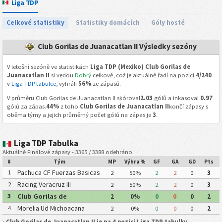
Liga TDP
Celkové statistiky
Statistiky domácích
Góly hosté
Club Gorilas de Juanacatlan II Výsledky sezóny
V letošní sezóně ve statistikách
Liga TDP (Mexiko) Club Gorilas de
Juanacatlan II
si vedou
Dobrý
celkově, což je aktuálně řadí na pozici
4/240
v
Liga TDP tabulce
, vyhráli
56%
ze zápasů.
V průměru Club Gorilas de Juanacatlan II skóroval
2.03
gólů a inkasoval
0.97
gólů za zápas.
44%
z toho
Club Gorilas de Juanacatlan II
končí zápasy s
oběma týmy a jejich průměrný počet gólů na zápas je
3
.
Liga TDP Tabulka
Aktuálně Finálové zápasy - 3365 / 3388 odehráno
#
Tým
MP
Výhra %
GF
GA
GD
Pts
Pachuca CF Fuerzas Basicas
1
2
50%
2
2
0
3
Pachuca CF III
Racing Veracruz III
2
2
50%
2
2
0
3
Club Gorilas de
3
2
0%
0
0
0
2
Juanacatlan II
Morelia Ud Michoacana
4
2
0%
0
0
0
2
•
Club Gorilas de Juanacatlan II je na 4 pozici Liga TDP tabulky