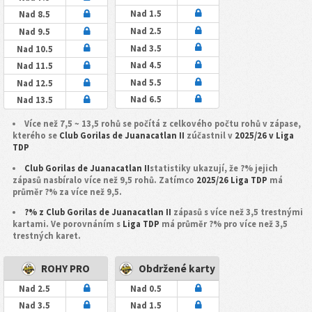
Nad 1.5
Nad 8.5
Nad 2.5
Nad 9.5
Nad 3.5
Nad 10.5
Nad 4.5
Nad 11.5
Nad 5.5
Nad 12.5
Nad 6.5
Nad 13.5
Více než 7,5 ~ 13,5 rohů se počítá z celkového počtu rohů v zápase,
kterého se
Club Gorilas de Juanacatlan II
zúčastnil v
2025/26 v Liga
TDP
Club Gorilas de Juanacatlan II
statistiky ukazují, že ?% jejich
zápasů nasbíralo více než 9,5 rohů. Zatímco
2025/26 Liga TDP
má
průměr ?% za více než 9,5.
?% z Club Gorilas de Juanacatlan II
zápasů s více než 3,5 trestnými
kartami. Ve porovnáním s
Liga TDP
má průměr ?% pro více než 3,5
trestných karet.
ROHY PRO
Obdržené karty
Nad 2.5
Nad 0.5
Nad 3.5
Nad 1.5