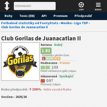
LIGY
MENU
Rohy
Tenis (EN)
API
Premium
Předpověď
Fotbalové statistiky od FootyStats
›
Mexiko
›
Liga TDP
›
Club Gorilas de Juanacatlan II
Club Gorilas de Juanacatlan II
Sestava
-
Dobrý
1.82
Výsledek v plném čase
L
W
W
D
D
Hodnoceno
-
Průměr
2.03
Počet vstřelených gólů /zápas
Inkasované
-
Vynikající
0.97
Přiznaný /zápas
206%
Riziko předpovědi -
-
Velmi vysoká Riziko
Sezóna :
2025/26