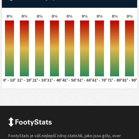
0%
0%
0%
0%
0%
0%
0%
0%
0%
0' - 10'
11' - 20'
21' - 30'
31' - 40'
41' - 50'
51' - 60'
61' - 70'
71' - 80'
81' - 90'
FootyStats je váš nejlepší zdroj statistik, jako jsou góly, over