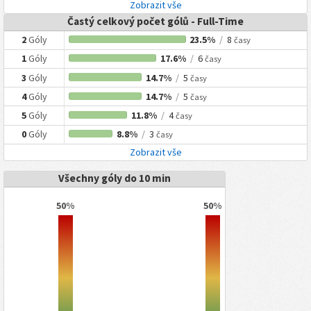
Zobrazit vše
Častý celkový počet gólů - Full-Time
2
Góly
23.5%
/
8
časy
1
Góly
17.6%
/
6
časy
3
Góly
14.7%
/
5
časy
4
Góly
14.7%
/
5
časy
5
Góly
11.8%
/
4
časy
0
Góly
8.8%
/
3
časy
Zobrazit vše
Všechny góly do 10 min
50%
50%