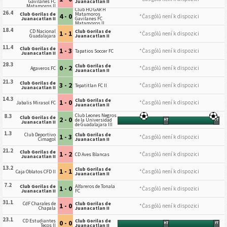
Gavilanes FC
Juanacatlan II
Matamoros II
Club HO GAR H
26.4
Club Gorilas de
Matamoros
4 - 0
*Čas gólů není k dispozici
Juanacatlan II
Gavilanes FC
Matamoros II
18.4
CD Nacional
Club Gorilas de
1 - 1
*Čas gólů není k dispozici
Guadalajara
Juanacatlan II
11.4
Club Gorilas de
1 - 3
*Čas gólů není k dispozici
Tapatios Soccer FC
Juanacatlan II
28.3
Club Gorilas de
0 - 2
*Čas gólů není k dispozici
Agaveros FC
Juanacatlan II
21.3
Club Gorilas de
3 - 2
*Čas gólů není k dispozici
Tepatitlan FC II
Juanacatlan II
14.3
Club Gorilas de
1 - 0
*Čas gólů není k dispozici
Jabalis Mirasol FC
Juanacatlan II
Club Leones Negros
8.3
Club Gorilas de
2 - 0
de la Universidad
HT
FT
Juanacatlan II
de Guadalajara III
1.3
Club Deportivo
Club Gorilas de
1 - 3
*Čas gólů není k dispozici
Cimagol
Juanacatlan II
21.2
Club Gorilas de
1 - 2
*Čas gólů není k dispozici
CD Aves Blancas
Juanacatlan II
13.2
Club Gorilas de
1 - 1
*Čas gólů není k dispozici
Caja Oblatos CFD II
Juanacatlan II
7.2
Club Gorilas de
Alfareros de Tonala
1 - 0
*Čas gólů není k dispozici
Juanacatlan II
FC
31.1
CdF Charales de
Club Gorilas de
1 - 0
*Čas gólů není k dispozici
Chapala
Juanacatlan II
23.1
CD Estudiantes
Club Gorilas de
0 - 0
HT
FT
Tecos II
Juanacatlan II