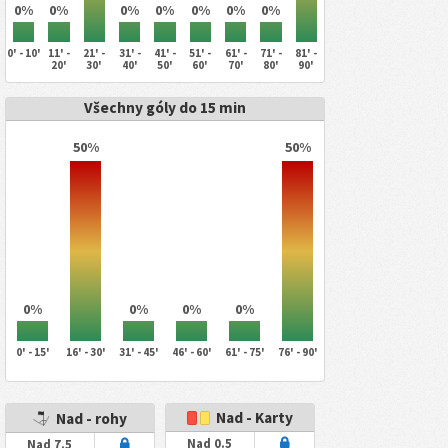
0%
0%
0%
0%
0%
0%
0%
0' - 10'
11' -
21' -
31' -
41' -
51' -
61' -
71' -
81' -
20'
30'
40'
50'
60'
70'
80'
90'
Všechny góly do 15 min
50%
50%
0%
0%
0%
0%
0' - 15'
16' - 30'
31' - 45'
46' - 60'
61' - 75'
76' - 90'
Nad - Karty
Nad - rohy
Nad 0.5
Nad 7.5