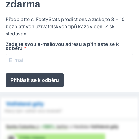
zdarma
Předplaťte si FootyStats predictions a získejte 3 ~ 10
bezplatných uživatelských tipů každý den. Zisk
sledován!
Zadejte svou e-mailovou adresu a přihlaste se k
odběru
*
Přihlásit se k odběru
Vstřelené góly
Který tým vstřelí více branek?
Santa Catarina
jr
+199%
better
z hlediska
Vstřelené góly
2 Góly /zápasy