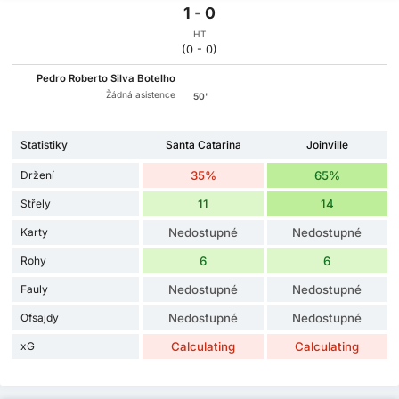
1
-
0
HT
(0 - 0)
Pedro Roberto Silva Botelho
Žádná asistence
50'
Statistiky
Santa Catarina
Joinville
Držení
35%
65%
Střely
11
14
Karty
Nedostupné
Nedostupné
Rohy
6
6
Fauly
Nedostupné
Nedostupné
Ofsajdy
Nedostupné
Nedostupné
xG
Calculating
Calculating