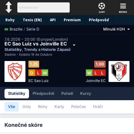
LIGY
MENU
Rohy
Tenis (EN)
API
Premium
Předpověď
/
Série D
Minulé H2H
Brazílie
7.6.2026 - 20:00 (Europe/London)
EC Sao Luiz vs Joinville EC
Statistiky, Trendy a Historie Zápasů
Stadion -
Estádio 19 de Outubro
1.25
1.00
D
L
W
W
L
L
EC Sao Luiz
Joinville EC
Statistiky
Předpovědi
Pořadí
Kurzy
Vše
Góly
Rohy
Karty
Poločas
Hráči
Konečné skóre