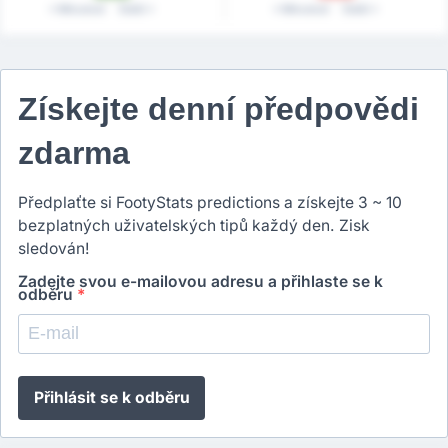
Minulost
Další
Minulost
Další
Získejte denní předpovědi
zdarma
Předplaťte si FootyStats predictions a získejte 3 ~ 10
bezplatných uživatelských tipů každý den. Zisk
sledován!
Zadejte svou e-mailovou adresu a přihlaste se k
odběru
*
Přihlásit se k odběru