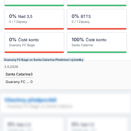
0%
0%
Nad 3,5
BTTS
0 / 1 Zápasy
0 / 1 Zápasy
0%
100%
Čisté konto
Čisté konto
Guarany FC Bage
Santa Catarina
Guarany FC Bage vs Santa Catarina Předchozí výsledky
2.5.2026
Santa Catarina
3
Guarany FC Bage
0
Všechny předpovědi
- Guarany FC Bage vs Santa Catarina
0%
0%
Nad 2,5
Nad 1,5
Průměr ligy : 0%
Průměr ligy : 0%