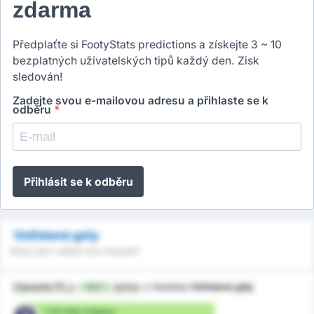
zdarma
Předplaťte si FootyStats predictions a získejte 3 ~ 10
bezplatných uživatelských tipů každý den. Zisk
sledován!
Zadejte svou e-mailovou adresu a přihlaste se k
odběru
*
Přihlásit se k odběru
Vstřelené góly
Který tým vstřelí více branek?
Cianorte FC
jr
+166%
better
z hlediska
Vstřelené góly
1.33 Góly /zápasy