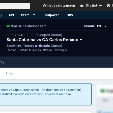
Vyhledávání zápasů
Statistiky
N)
API
Premium
Předpověď
CSV
/
Catarinense 2
Minulé H2H
Brazílie
30.6.2024 - 19:00 (Europe/London)
Santa Catarina vs CA Carlos Renaux
Statistiky, Trendy a Historie Zápasů
Stadion -
Estádio Municipal Alfredo Chiavegato
rzy
Hráči
ohárový zápas, který skončil. Po třech dnech od skončení
Cat
 statistik posledních 10 zápasů, abychom zachovali
Tým