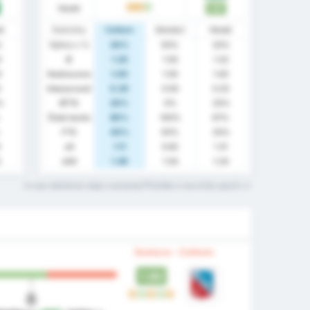
Hosté
1.67
D
D
W
té
Statistiky
Celkem
Domácí
Hosté
%
Výhra v %
40%
50%
33%
0
Ø
1.20
1.00
1.33
0
Hodnoceno
1.00
1.00
1.00
0
Inkasované
0.20
0.00
0.33
%
BTTS
20%
0%
33%
Čisté konto
80%
100%
67%
FTS
40%
50%
33%
5
xG
1.11
0.82
1.31
5
xGA
1.36
1.54
1.24
Co tyto statistické údaje znamenají?Přečtěte si slovníček pojmů
Sestava - Celkem
1.80
D
W
D
W
D