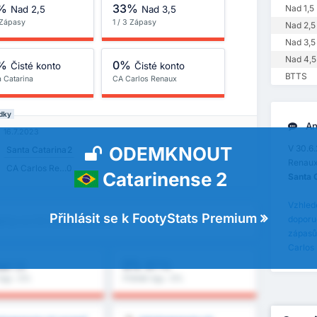
%
33%
Nad 1,5
Nad 2,5
Nad 3,5
 Zápasy
1 / 3 Zápasy
Nad 2,5
Nad 3,5
Nad 4,5
%
0%
Čisté konto
Čisté konto
BTTS
a Catarina
CA Carlos Renaux
edky
An
16.7.2023
ODEMKNOUT
V 30.6.
Santa Catarina
2
Renaux
CA Carlos Renaux
0
Catarinense 2
Santa 
Vzhlede
Přihlásit se k FootyStats Premium
doporu
arina vs CA Carlos Renaux
zápasů 
Carlos
0%
ad 1,5
BTTS
ligy : 0%
Průměr ligy : 0%