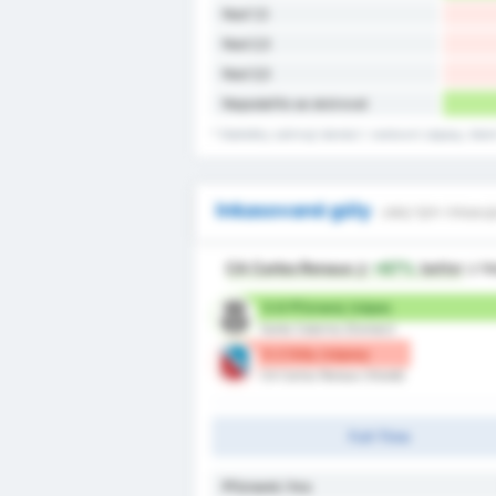
Nad 1,5
Nad 2,5
Nad 3,5
Nepodařilo se skórovat
* Statistiky zahrnují domácí i venkovní zápasy, kte
Inkasované góly
Jaký tým inkasuj
CA Carlos Renaux
jr
+67%
better
z hl
0.6 Přiznaný /zápas
Santa Catarina (Domácí)
0.2 Góly /zápasy
CA Carlos Renaux (Hosté)
Full-Time
Přiznané / hra