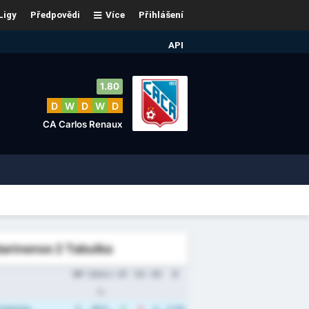
Ligy
Předpovědi
Více
Přihlášení
API
1.80
D
W
D
W
D
CA Carlos Renaux
arinense 2 Tabulka
MP
Výhra v
GF
GA
GD
Ø
%