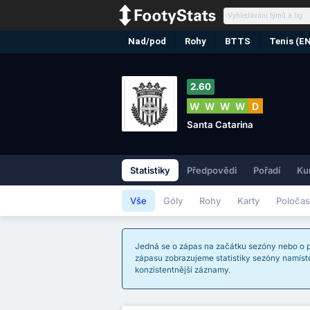
Nad/pod
Rohy
BTTS
Tenis (E
2.60
W
W
W
W
D
Santa Catarina
Statistiky
Předpovědi
Pořadí
Ku
Vše
Góly
Rohy
Karty
Poločas
Jedná se o zápas na začátku sezóny nebo o p
zápasu zobrazujeme statistiky sezóny namísto
konzistentnější záznamy.