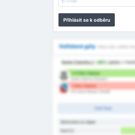
Přihlásit se k odběru
Vstřelené góly
Který tým vstřelí ví
Santa Catarina
jr
+40%
better
z hled
1.4 Góly /zápasy
Santa Catarina (Domácí)
1 Góly /zápasy
CA Carlos Renaux (Hosté)
Full-Time
Skórováno za zápas
Nad 0,5