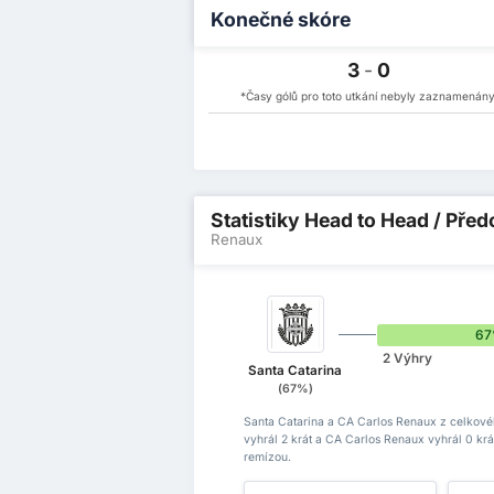
Konečné skóre
3
-
0
*Časy gólů pro toto utkání nebyly zaznamenány
Statistiky Head to Head / Pře
Renaux
6
2 Výhry
Santa Catarina
(67%)
Santa Catarina a CA Carlos Renaux z celkové
vyhrál 2 krát a CA Carlos Renaux vyhrál 0 kr
remízou.