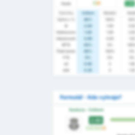
Hosté
2.00
W
D
Statistiky
Celkem
Domácí
Hos
Výhra v %
80%
100%
50
Ø
2.00
1.00
3.5
Hodnoceno
1.40
1.00
2.0
Inkasované
0.60
0.00
1.5
BTTS
40%
0%
100
Čisté konto
60%
100%
0%
FTS
0%
0%
0%
xG
0.85
0
1.8
xGA
0.35
0
1.3
Formulář - Kdo vyhraje?
Sestava - Celkem
2.60
W
W
W
W
D