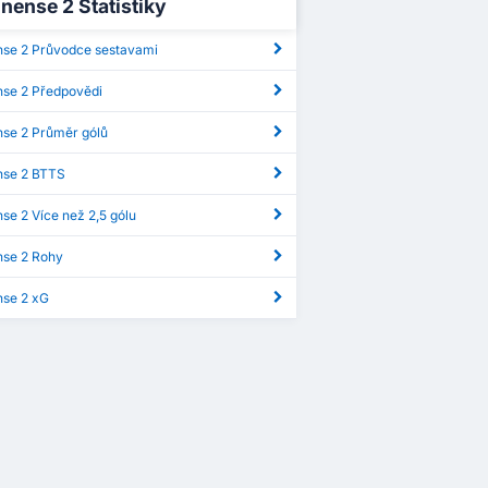
inense 2 Statistiky
nse 2 Průvodce sestavami
nse 2 Předpovědi
nse 2 Průměr gólů
nse 2 BTTS
se 2 Více než 2,5 gólu
nse 2 Rohy
nse 2 xG