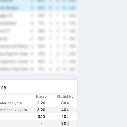
Catarina
5
80%
7
3
4
2.00
los Renaux
5
40%
5
1
4
1.20
ggio FC
5
40%
9
7
2
3.20
ropolitano
6
17%
4
4
0
1.33
iu FC
5
40%
3
4
-1
1.40
arao
5
20%
2
3
-1
1.00
uarani de Palhoca
5
20%
2
3
-1
1.00
au Esporte Clube
5
20%
7
8
-1
3.00
 Esportivo Juventus
5
20%
5
7
-2
2.40
tletico Catarinense
6
17%
6
10
-4
2.67
rzy
Kurzy
Statistiky
2.20
80
atarina Výhra
%
3.20
40
os Renaux Výhra
%
3.10
40
%
-
80
%