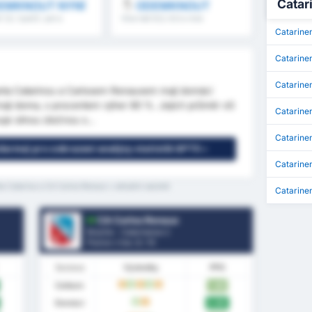
Catar
EMKNOUT NYNÍ
ODEMKNOUT
 1,5, 1.pol/2. pol a
Více než 8,5, 9,5 a více
Catarine
Catarine
Catarine
nta Catarinou a Carlosem Renauxem mají domácí
rají doma, s procentem výher 80 %. Jejich průměr xG
Catarine
je silnou útočnou s...
Catarinen
(zdarma) pro zobrazení analýzy statistik GPT5 »
Catarine
ta Catarina a CA Carlos Renaux v aktuální sezóně
Catarine
CA Carlos Renaux
Brazílie - Catarinense 2
Pozice v lize.
2
/ 10
Sestava
Výsledky
PPG
Celkem
1.80
D
W
D
W
D
Domácí
2.00
W
D