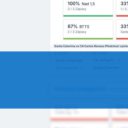
100%
33
Nad 1,5
3 / 3 Zápasy
1 / 3
67%
33
BTTS
2 / 3 Zápasy
Sant
Santa Catarina vs CA Carlos Renaux Předchozí výsl
29.7.2023
6.8.2023
CA Carlos Renaux
1
Santa Catarina
4
Santa Catarina
1
CA Carlos Renaux
1
Všechny předpovědi
- Santa Cat
0%
0%
Nad 2,5
N
Průměr ligy : 0%
Průměr 