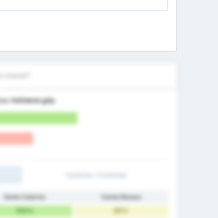
ce branek?
iska
Vstřelené góly
1 poločas / 2 poločas
Santa Catarina
Carlos Renaux
100%
60%