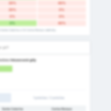
20%
40%
20%
0%
0%
0%
0%
40%
ré Santa Catarina a CA Carlos Renaux odehrály.
e gól?
ediska
Inkasované góly
1 poločas / 2 poločas
Santa Catarina
Carlos Renaux