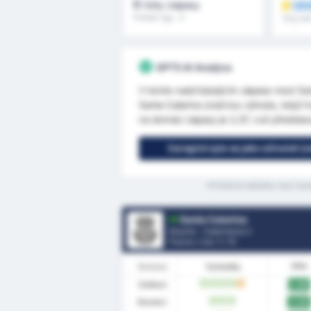
0
OD
Góly /zápasy
Průměr ligy : 0
Více než
další
GPT5 AI Analýza
V tomto nadcházejícím zápase mezi Sa
Santa Catarina značnou výhodu, když h
na domácí zápasy je 2,37, což představu
Zaregistrujte se jako uživatel 
*Průměrné statistiky mezi San
Santa Catarina
Brazílie - Catarinense 2
Pozice v lize.
1
/ 10
Sestava
Výsledky
PPG
Celkem
2.60
W
W
W
W
D
Domácí
3.00
W
W
W