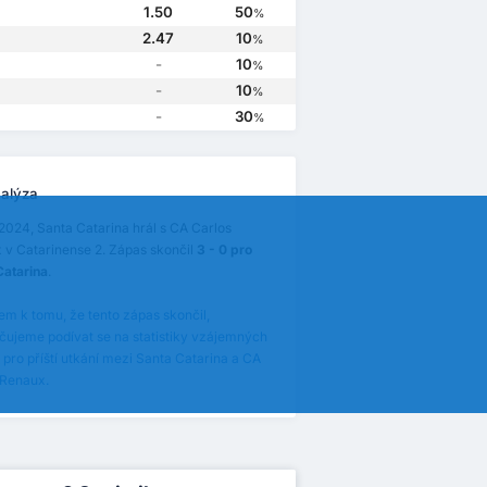
1.50
50
%
2.47
10
%
-
10
%
-
10
%
-
30
%
alýza
2024, Santa Catarina hrál s CA Carlos
 v Catarinense 2. Zápas skončil
3 - 0 pro
Catarina
.
m k tomu, že tento zápas skončil,
čujeme podívat se na statistiky vzájemných
pro příští utkání mezi Santa Catarina a CA
 Renaux.