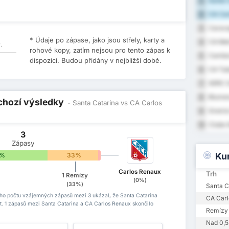
Santa 
1
CA Car
2
Carava
3
* Údaje po zápase, jako jsou střely, karty a
CA Met
4
.
rohové kopy, zatím nejsou pro tento zápas k
Cambor
5
dispozici. Budou přidány v nejbližší době.
CA Tub
6
SERC G
7
Blumen
8
dchozí výsledky
- Santa Catarina vs CA Carlos
Gremio
9
Clube A
10
3
Zápasy
Ku
7%
33%
0%
Carlos Renaux
Trh
1 Remízy
(0%)
(33%)
Santa C
ho počtu vzájemných zápasů mezi 3 ukázal, že Santa Catarina
CA Carl
át. 1 zápasů mezi Santa Catarina a CA Carlos Renaux skončilo
Remízy
Nad 0,5