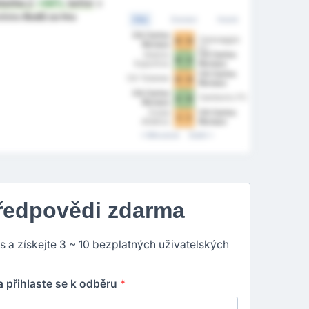
tarina
jr
+44%
better
z
ediska
Bodů za hru
Vše
Domácí
Hosté
CA Carlos
Caravaggio
0 - 0
Renaux
FC
Gremio
CA Carlos
0 - 2
Esportivo
Renaux
Juventus
CA Carlos
CA Tubarao
0 - 0
Renaux
CA Carlos
Camboriu FC
2 - 0
Renaux
Clube
CA Carlos
1 - 1
Atletico
Renaux
Catarinense
Minulost
Další
předpovědi zdarma
ns a získejte 3 ~ 10 bezplatných uživatelských
 přihlaste se k odběru
*