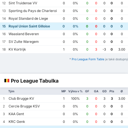
Sint Truidense VV
12
0
0%
0
0
0
0
0
Sporting du Pays de Charleroi
13
0
0%
0
0
0
0
0
Royal Standard de Liege
14
0
0%
0
0
0
0
0
Royal Union Saint Gilloise
15
0
0%
0
0
0
0
0
Waasland Beveren
16
0
0%
0
0
0
0
0
SV Zulte Waregem
17
0
0%
0
0
0
0
0
KV Kortrijk
18
1
0%
0
3
-3
0
3.00
*
Pro League Form Table
je také dostupný
Pro League Tabulka
Tým
MP
Výhra v %
GF
GA
GD
Pts
Ø
Club Brugge KV
1
1
100%
3
0
3
3
3.00
Cercle Brugge KSV
2
0
0%
0
0
0
0
0
KAA Gent
3
0
0%
0
0
0
0
0
KRC Genk
4
0
0%
0
0
0
0
0