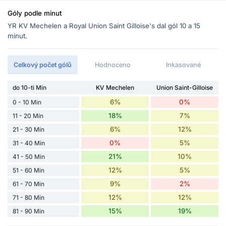
Góly podle minut
YR KV Mechelen a Royal Union Saint Gilloise's dal gól 10 a 15
minut.
Celkový počet gólů
Hodnoceno
Inkasované
do 10-ti Min
KV Mechelen
Union Saint-Gilloise
6%
0%
0 - 10 Min
18%
7%
11 - 20 Min
6%
12%
21 - 30 Min
0%
5%
31 - 40 Min
21%
10%
41 - 50 Min
12%
5%
51 - 60 Min
9%
2%
61 - 70 Min
12%
12%
71 - 80 Min
15%
19%
81 - 90 Min