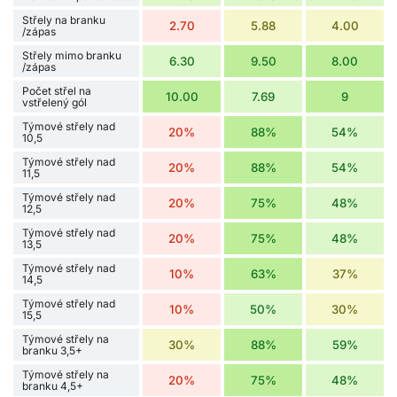
Střely na branku
2.70
5.88
4.00
/zápas
Střely mimo branku
6.30
9.50
8.00
/zápas
Počet střel na
10.00
7.69
9
vstřelený gól
Týmové střely nad
20%
88%
54%
10,5
Týmové střely nad
20%
88%
54%
11,5
Týmové střely nad
20%
75%
48%
12,5
Týmové střely nad
20%
75%
48%
13,5
Týmové střely nad
10%
63%
37%
14,5
Týmové střely nad
10%
50%
30%
15,5
Týmové střely na
30%
88%
59%
branku 3,5+
Týmové střely na
20%
75%
48%
branku 4,5+