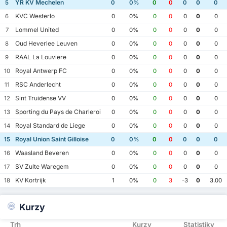
YR KV Mechelen
5
0
0%
0
0
0
0
0
KVC Westerlo
6
0
0%
0
0
0
0
0
Lommel United
7
0
0%
0
0
0
0
0
Oud Heverlee Leuven
8
0
0%
0
0
0
0
0
RAAL La Louviere
9
0
0%
0
0
0
0
0
Royal Antwerp FC
10
0
0%
0
0
0
0
0
RSC Anderlecht
11
0
0%
0
0
0
0
0
Sint Truidense VV
12
0
0%
0
0
0
0
0
Sporting du Pays de Charleroi
13
0
0%
0
0
0
0
0
Royal Standard de Liege
14
0
0%
0
0
0
0
0
Royal Union Saint Gilloise
15
0
0%
0
0
0
0
0
Waasland Beveren
16
0
0%
0
0
0
0
0
SV Zulte Waregem
17
0
0%
0
0
0
0
0
KV Kortrijk
18
1
0%
0
3
-3
0
3.00
Kurzy
Trh
Kurzy
Statistiky