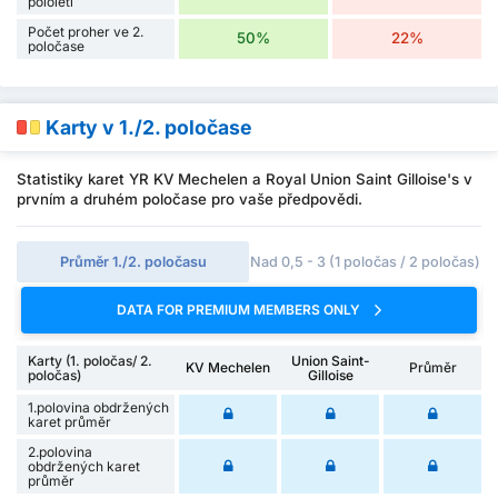
pololetí
Počet proher ve 2.
50%
22%
poločase
Karty v 1./2. poločase
Statistiky karet YR KV Mechelen a Royal Union Saint Gilloise's v
prvním a druhém poločase pro vaše předpovědi.
Průměr 1./2. poločasu
Nad 0,5 - 3 (1 poločas / 2 poločas)
DATA FOR PREMIUM MEMBERS ONLY
Karty (1. poločas/ 2.
Union Saint-
KV Mechelen
Průměr
poločas)
Gilloise
1.polovina obdržených
karet průměr
2.polovina
obdržených karet
průměr