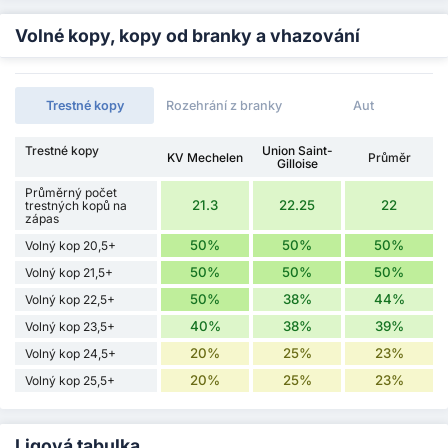
Volné kopy, kopy od branky a vhazování
Trestné kopy
Rozehrání z branky
Aut
Trestné kopy
Union Saint-
KV Mechelen
Průměr
Gilloise
Průměrný počet
21.3
22.25
22
trestných kopů na
zápas
50%
50%
50%
Volný kop 20,5+
50%
50%
50%
Volný kop 21,5+
50%
38%
44%
Volný kop 22,5+
40%
38%
39%
Volný kop 23,5+
20%
25%
23%
Volný kop 24,5+
20%
25%
23%
Volný kop 25,5+
Ligová tabulka