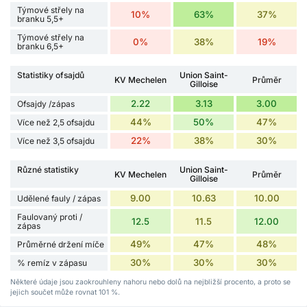
Týmové střely na
10%
63%
37%
branku 5,5+
Týmové střely na
0%
38%
19%
branku 6,5+
Statistiky ofsajdů
Union Saint-
KV Mechelen
Průměr
Gilloise
2.22
3.13
3.00
Ofsajdy /zápas
44%
50%
47%
Více než 2,5 ofsajdu
22%
38%
30%
Více než 3,5 ofsajdu
Různé statistiky
Union Saint-
KV Mechelen
Průměr
Gilloise
9.00
10.63
10.00
Udělené fauly / zápas
Faulovaný proti /
12.5
11.5
12.00
zápas
49%
47%
48%
Průměrné držení míče
30%
30%
30%
% remíz v zápasu
Některé údaje jsou zaokrouhleny nahoru nebo dolů na nejbližší procento, a proto se
jejich součet může rovnat 101 %.