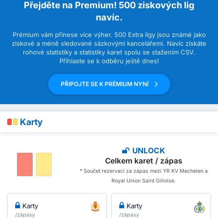
Přejděte na Premium! 500 ziskových lig
navíc.
Prémium vám přinese více výher. 500 Extra ligy jsou známé jako
ziskové a méně sledované sázkovými kancelářemi. Navíc získáte
rohové statistiky a statistiky karet spolu se stažením CSV.
Přihlaste se k odběru ještě dnes!
PŘIPOJTE SE K PRÉMIUM NYNÍ
Karty
UNLOCK
Celkem karet / zápas
* Součet rezervací za zápas mezi YR KV Mechelen a
Royal Union Saint Gilloise.
Karty
Karty
/zápasy
/zápasy