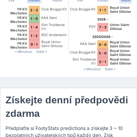
Vše
Domácí
Hosté
Vše
Domácí
Hosté
Royal Union
YR KV
Club Brugge KV
Club Brugge KV
2 - 2
1 - 1
Saint Gilloise
Mechelen
YR KV
KAA Gent
1 - 0
2026
Mechelen
Sint Truidense
Union Saint-
YR KV
PSV
1 - 4
7 - 3
VV
Gilloise
Mechelen
YR KV
RSC Anderlecht
1 - 2
2025/2026
Mechelen
Royal Union
Royal Union
YR KV
KAA Gent
0 - 1
0 - 0
Saint Gilloise
Saint Gilloise
Mechelen
Royal Union
Minulost
Další
Club Brugge KV
5 - 0
Saint Gilloise
Sint Truidense
Royal Union
2 - 1
VV
Saint Gilloise
Minulost
Další
Získejte denní předpovědi
zdarma
Předplaťte si FootyStats predictions a získejte 3 ~ 10
bezplatných uživatelských tipů každý den. Zisk