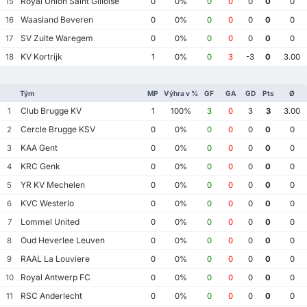
Royal Union Saint Gilloise
15
0
0%
0
0
0
0
0
Waasland Beveren
16
0
0%
0
0
0
0
0
SV Zulte Waregem
17
0
0%
0
0
0
0
0
KV Kortrijk
18
1
0%
0
3
-3
0
3.00
Tým
MP
Výhra v %
GF
GA
GD
Pts
Ø
Club Brugge KV
1
1
100%
3
0
3
3
3.00
Cercle Brugge KSV
2
0
0%
0
0
0
0
0
KAA Gent
3
0
0%
0
0
0
0
0
KRC Genk
4
0
0%
0
0
0
0
0
YR KV Mechelen
5
0
0%
0
0
0
0
0
KVC Westerlo
6
0
0%
0
0
0
0
0
Lommel United
7
0
0%
0
0
0
0
0
Oud Heverlee Leuven
8
0
0%
0
0
0
0
0
RAAL La Louviere
9
0
0%
0
0
0
0
0
Royal Antwerp FC
10
0
0%
0
0
0
0
0
RSC Anderlecht
11
0
0%
0
0
0
0
0