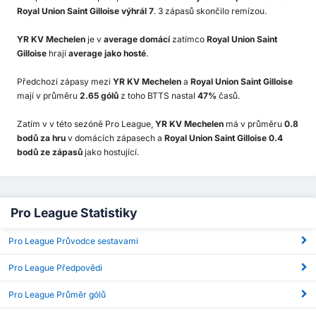
Royal Union Saint Gilloise výhrál 7
. 3 zápasů skončilo remízou.
YR KV Mechelen
je v
average domácí
zatímco
Royal Union Saint
Gilloise
hrají
average jako hosté
.
Předchozí zápasy mezi
YR KV Mechelen
a
Royal Union Saint Gilloise
mají v průměru
2.65 gólů
z toho BTTS nastal
47%
časů.
Zatím v v této sezóně Pro League,
YR KV Mechelen
má v průměru
0.8
bodů za hru
v domácích zápasech a
Royal Union Saint Gilloise 0.4
bodů ze zápasů
jako hostující.
Pro League Statistiky
Pro League Průvodce sestavami
Pro League Předpovědi
Pro League Průměr gólů