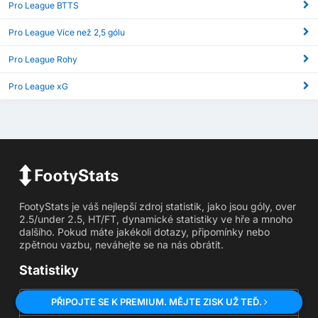
Pro League BTTS
Pro League Více než 2,5 gólu
Pro League Rohy
Pro League xG
FootyStats je váš nejlepší zdroj statistik, jako jsou góly, over
2.5/under 2.5, HT/FT, dynamické statistiky ve hře a mnoho
dalšího. Pokud máte jakékoli dotazy, připomínky nebo
zpětnou vazbu, neváhejte se na nás obrátit.
Statistiky
PŘIPOJTE SE K PREMIUM. MĚJTE ZISK UŽ TEĎ.
Nad/pod gólů