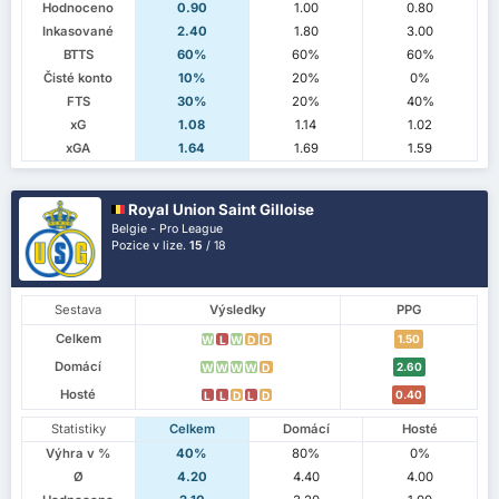
Hodnoceno
0.90
1.00
0.80
Inkasované
2.40
1.80
3.00
BTTS
60%
60%
60%
Čisté konto
10%
20%
0%
FTS
30%
20%
40%
xG
1.08
1.14
1.02
xGA
1.64
1.69
1.59
Royal Union Saint Gilloise
Belgie - Pro League
Pozice v lize.
15
/ 18
Sestava
Výsledky
PPG
Celkem
1.50
W
L
W
D
D
Domácí
2.60
W
W
W
W
D
Hosté
0.40
L
L
D
L
D
Statistiky
Celkem
Domácí
Hosté
Výhra v %
40%
80%
0%
Ø
4.20
4.40
4.00