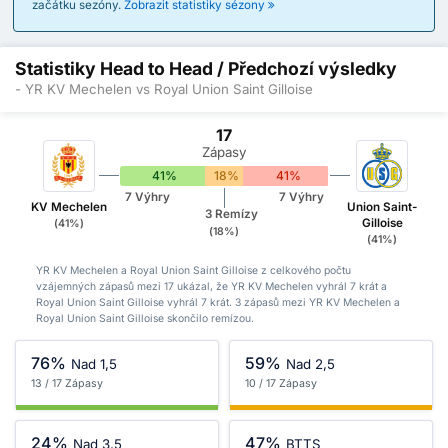
začátku sezóny.
Zobrazit statistiky sézony
Statistiky Head to Head / Předchozí výsledky
- YR KV Mechelen vs Royal Union Saint Gilloise
17
Zápasy
41%
18%
41%
7 Výhry
7 Výhry
KV Mechelen
Union Saint-
3 Remízy
Gilloise
(41%)
(18%)
(41%)
YR KV Mechelen a Royal Union Saint Gilloise z celkového počtu
vzájemných zápasů mezi 17 ukázal, že YR KV Mechelen vyhrál 7 krát a
Royal Union Saint Gilloise vyhrál 7 krát. 3 zápasů mezi YR KV Mechelen a
Royal Union Saint Gilloise skončilo remízou.
76%
59%
Nad 1,5
Nad 2,5
13 / 17 Zápasy
10 / 17 Zápasy
24%
47%
Nad 3,5
BTTS