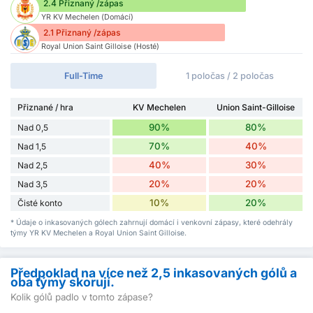
2.4 Přiznaný /zápas
YR KV Mechelen (Domácí)
2.1 Přiznaný /zápas
Royal Union Saint Gilloise (Hosté)
Full-Time
1 poločas / 2 poločas
Přiznané / hra
KV Mechelen
Union Saint-Gilloise
90%
80%
Nad 0,5
70%
40%
Nad 1,5
40%
30%
Nad 2,5
20%
20%
Nad 3,5
10%
20%
Čisté konto
* Údaje o inkasovaných gólech zahrnují domácí i venkovní zápasy, které odehrály
týmy YR KV Mechelen a Royal Union Saint Gilloise.
Předpoklad na více než 2,5 inkasovaných gólů a
oba týmy skorují.
Kolik gólů padlo v tomto zápase?