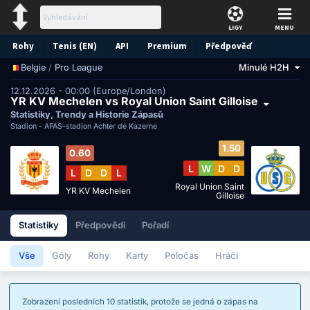
LIGY
MENU
Rohy
Tenis (EN)
API
Premium
Předpověď
/
Pro League
Minulé H2H
Belgie
12.12.2026 - 00:00 (Europe/London)
YR KV Mechelen vs Royal Union Saint Gilloise
Statistiky, Trendy a Historie Zápasů
Stadion -
AFAS-stadion Achter de Kazerne
1.50
0.60
L
W
D
D
L
D
D
L
Royal Union Saint
YR KV Mechelen
Gilloise
Statistiky
Předpovědi
Pořadí
Vše
Góly
Rohy
Karty
Poločas
Hráči
Zobrazení posledních 10 statistik, protože se jedná o zápas na