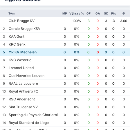
Tým
MP
Výhra v %
GF
GA
GD
Pts
Ø
Club Brugge KV
1
1
100%
3
0
3
3
3.00
Cercle Brugge KSV
2
0
0%
0
0
0
0
0
KAA Gent
3
0
0%
0
0
0
0
0
KRC Genk
4
0
0%
0
0
0
0
0
YR KV Mechelen
5
0
0%
0
0
0
0
0
KVC Westerlo
6
0
0%
0
0
0
0
0
Lommel United
7
0
0%
0
0
0
0
0
Oud Heverlee Leuven
8
0
0%
0
0
0
0
0
RAAL La Louviere
9
0
0%
0
0
0
0
0
Royal Antwerp FC
10
0
0%
0
0
0
0
0
RSC Anderlecht
11
0
0%
0
0
0
0
0
Sint Truidense VV
12
0
0%
0
0
0
0
0
Sporting du Pays de Charleroi
13
0
0%
0
0
0
0
0
Royal Standard de Liege
14
0
0%
0
0
0
0
0