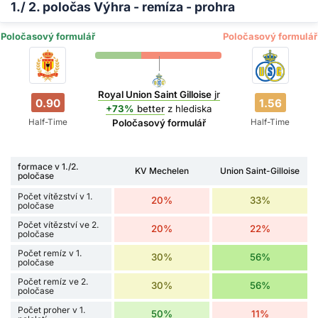
1./ 2. poločas Výhra - remíza - prohra
Poločasový formulář
Poločasový formulář
Royal Union Saint Gilloise
jr
0.90
1.56
+73%
better
z hlediska
Half-Time
Half-Time
Poločasový formulář
formace v 1./2.
KV Mechelen
Union Saint-Gilloise
poločase
Počet vítězství v 1.
20%
33%
poločase
Počet vítězství ve 2.
20%
22%
poločase
Počet remíz v 1.
30%
56%
poločase
Počet remíz ve 2.
30%
56%
poločase
Počet proher v 1.
50%
11%