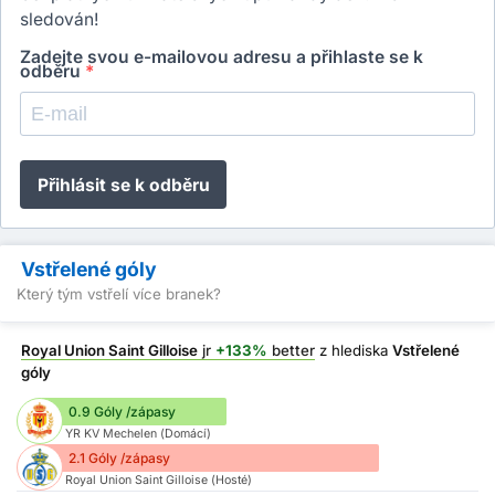
sledován!
Zadejte svou e-mailovou adresu a přihlaste se k
odběru
*
Přihlásit se k odběru
Vstřelené góly
Který tým vstřelí více branek?
Royal Union Saint Gilloise
jr
+133%
better
z hlediska
Vstřelené
góly
0.9 Góly /zápasy
YR KV Mechelen (Domácí)
2.1 Góly /zápasy
Royal Union Saint Gilloise (Hosté)