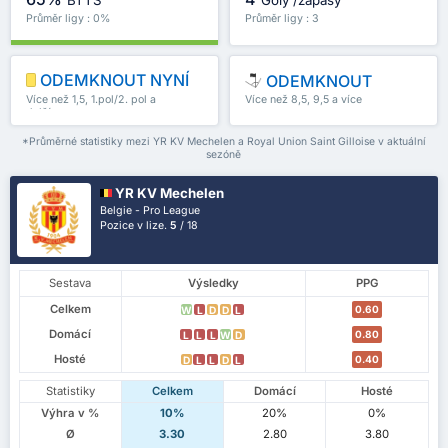
Průměr ligy : 0%
Průměr ligy : 3
ODEMKNOUT NYNÍ
ODEMKNOUT
Více než 1,5, 1.pol/2. pol a
Více než 8,5, 9,5 a více
další
*Průměrné statistiky mezi YR KV Mechelen a Royal Union Saint Gilloise v aktuální
sezóně
YR KV Mechelen
Belgie - Pro League
Pozice v lize.
5
/ 18
Sestava
Výsledky
PPG
Celkem
0.60
W
L
D
D
L
Domácí
0.80
L
L
L
W
D
Hosté
0.40
D
L
L
D
L
Statistiky
Celkem
Domácí
Hosté
Výhra v %
10%
20%
0%
Ø
3.30
2.80
3.80