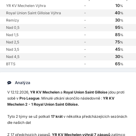
-
10
YR KV Mechelen Výhra
%
-
40
Royal Union Saint Gilloise Výhra
%
-
30
Remízy
%
-
95
Nad 0,5
%
-
85
Nad 1,5
%
-
75
Nad 2,5
%
-
45
Nad 3,5
%
-
30
Nad 4,5
%
-
65
BTTS
%
Analýza
V 12.12.2026,
YR KV Mechelen
a
Royal Union Saint Gilloise
jdou proti
sobě v
Pro League
. Minulé utkání skončilo následovně :
YR KV
Mechelen 2 - 1 Royal Union Saint Gilloise.
Tyto 2 týmy se už potkali
17 krát
v několika předcházejících sezónách
dle našich dat
Z 17 předchozích zapasů,
YR KV Mechelen výhrál 7 zápasů
zatímco