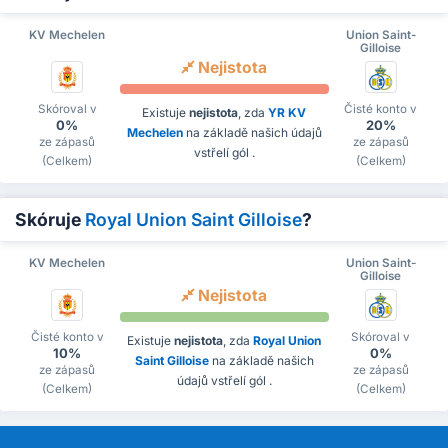
KV Mechelen
Union Saint-
Gilloise
Nejistota
Skóroval v
Čisté konto v
Existuje
nejistota
, zda
YR KV
0%
20%
Mechelen
na základě našich údajů
ze zápasů
ze zápasů
vstřelí gól .
(Celkem)
(Celkem)
Skóruje
Royal Union Saint Gilloise
?
KV Mechelen
Union Saint-
Gilloise
Nejistota
Čisté konto v
Skóroval v
Existuje
nejistota
, zda
Royal Union
10%
0%
Saint Gilloise
na základě našich
ze zápasů
ze zápasů
údajů vstřelí gól .
(Celkem)
(Celkem)