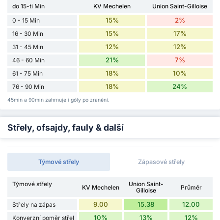
do 15-ti Min
KV Mechelen
Union Saint-Gilloise
15%
2%
0 - 15 Min
15%
17%
16 - 30 Min
12%
12%
31 - 45 Min
21%
7%
46 - 60 Min
18%
10%
61 - 75 Min
18%
24%
76 - 90 Min
45min a 90min zahrnuje i góly po zranění.
Střely, ofsajdy, fauly & další
Týmové střely
Zápasové střely
Týmové střely
Union Saint-
KV Mechelen
Průměr
Gilloise
9.00
15.38
12.00
Střely na zápas
10%
13%
12%
Konverzní poměr střel