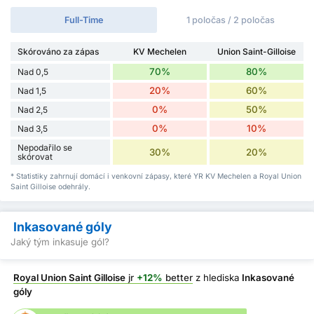
Full-Time
1 poločas / 2 poločas
Skórováno za zápas
KV Mechelen
Union Saint-Gilloise
70%
80%
Nad 0,5
20%
60%
Nad 1,5
0%
50%
Nad 2,5
0%
10%
Nad 3,5
Nepodařilo se
30%
20%
skórovat
* Statistiky zahrnují domácí i venkovní zápasy, které YR KV Mechelen a Royal Union
Saint Gilloise odehrály.
Inkasované góly
Jaký tým inkasuje gól?
Royal Union Saint Gilloise
jr
+12%
better
z hlediska
Inkasované
góly