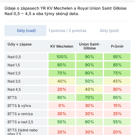
Údaje o zápasech YR KV Mechelen a Royal Union Saint Gilloise
Nad 0,5 ~ 4,5 a oba týmy skórují data.
Góly (nad)
1 poločas / 2 poločas
Góly (pod)
Góly v zápase
Union Saint-
KV Mechelen
Průměr
Gilloise
100%
90%
95%
Nad 0,5
80%
90%
85%
Nad 1,5
70%
80%
75%
Nad 2,5
40%
50%
45%
Nad 3,5
20%
40%
30%
Nad 4,5
60%
70%
65%
BTTS
0%
30%
15%
BTTS & výhra
30%
20%
25%
BTTS a remíza
50%
60%
55%
BTTS a nad 2,5
BTTS žádné nebo
20%
20%
20%
přes 2,5