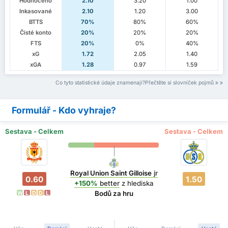
Hodnoceno
2.10
3.20
1.00
Inkasované
2.10
1.20
3.00
BTTS
70%
80%
60%
Čisté konto
20%
20%
20%
FTS
20%
0%
40%
xG
1.72
2.05
1.40
xGA
1.28
0.97
1.59
Co tyto statistické údaje znamenají?Přečtěte si slovníček pojmů
Formulář - Kdo vyhraje?
Sestava - Celkem
Sestava - Celkem
Royal Union Saint Gilloise
jr
0.60
1.50
+150%
better
z hlediska
Bodů za hru
W
L
D
D
L