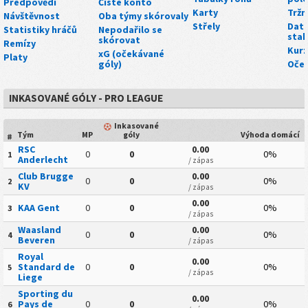
Předpovědi
Čisté konto
Karty
Tržn
Návštěvnost
Oba týmy skórovaly
Střely
Dato
Statistiky hráčů
Nepodařilo se
stah
skórovat
Remízy
Kurz
xG (očekávané
Platy
góly)
Oče
INKASOVANÉ GÓLY - PRO LEAGUE
Inkasované
Tým
MP
góly
Výhoda domácí
#
RSC
0.00
0
0
0%
1
Anderlecht
/ zápas
Club Brugge
0.00
0
0
0%
2
KV
/ zápas
0.00
KAA Gent
0
0
0%
3
/ zápas
Waasland
0.00
0
0
0%
4
Beveren
/ zápas
Royal
0.00
Standard de
0
0
0%
5
/ zápas
Liege
Sporting du
0.00
Pays de
0
0
0%
6