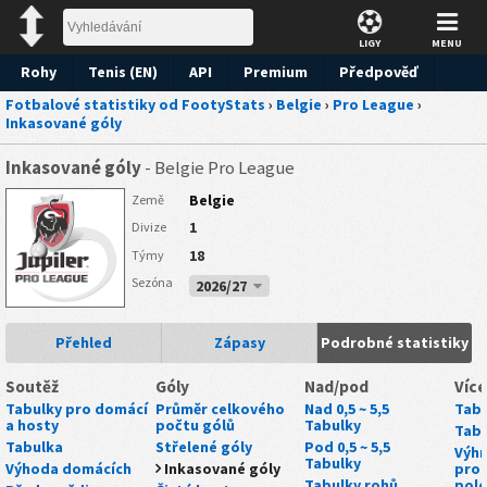
LIGY
MENU
Rohy
Tenis (EN)
API
Premium
Předpověď
Fotbalové statistiky od FootyStats
›
Belgie
›
Pro League
›
Inkasované góly
Inkasované góly
- Belgie Pro League
Belgie
Země
1
Divize
18
Týmy
Sezóna
2026/27
Přehled
Zápasy
Podrobné statistiky
Soutěž
Góly
Nad/pod
Více
Tabulky pro domácí
Průměr celkového
Nad 0,5 ~ 5,5
Tabu
a hosty
počtu gólů
Tabulky
Tabu
Tabulka
Střelené góly
Pod 0,5 ~ 5,5
Výhr
Tabulky
Výhoda domácích
Inkasované góly
proh
Tabulky rohů
polo