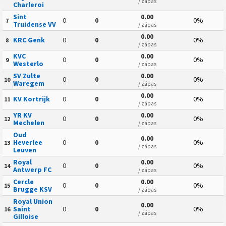
/ zápas
Charleroi
Sint
0.00
0
0
0%
7
Truidense VV
/ zápas
0.00
KRC Genk
0
0
0%
8
/ zápas
KVC
0.00
0
0
0%
9
Westerlo
/ zápas
SV Zulte
0.00
0
0
0%
10
Waregem
/ zápas
0.00
KV Kortrijk
0
0
0%
11
/ zápas
YR KV
0.00
0
0
0%
12
Mechelen
/ zápas
Oud
0.00
Heverlee
0
0
0%
13
/ zápas
Leuven
Royal
0.00
0
0
0%
14
Antwerp FC
/ zápas
Cercle
0.00
0
0
0%
15
Brugge KSV
/ zápas
Royal Union
0.00
Saint
0
0
0%
16
/ zápas
Gilloise