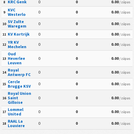
KRC Genk
0
0
0.00
8
/ zápas
KVC
0
0
0.00
9
/ zápas
Westerlo
SV Zulte
0
0
0.00
10
/ zápas
Waregem
KV Kortrijk
0
0
0.00
11
/ zápas
YR KV
0
0
0.00
12
/ zápas
Mechelen
Oud
Heverlee
0
0
0.00
13
/ zápas
Leuven
Royal
0
0
0.00
14
/ zápas
Antwerp FC
Cercle
0
0
0.00
15
/ zápas
Brugge KSV
Royal Union
Saint
0
0
0.00
16
/ zápas
Gilloise
Lommel
0
0
0.00
17
/ zápas
United
RAAL La
0
0
0.00
18
/ zápas
Louviere