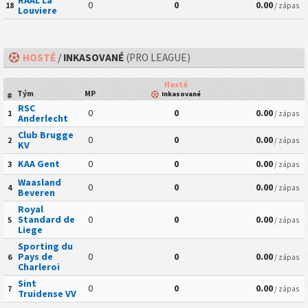
RAAL La
0
0
0.00
18
/ zápas
Louviere
HOSTÉ
/
INKASOVANÉ
(PRO LEAGUE)
Hosté
Tým
MP
Inkasované
#
RSC
0
0
0.00
1
/ zápas
Anderlecht
Club Brugge
0
0
0.00
2
/ zápas
KV
KAA Gent
0
0
0.00
3
/ zápas
Waasland
0
0
0.00
4
/ zápas
Beveren
Royal
Standard de
0
0
0.00
5
/ zápas
Liege
Sporting du
Pays de
0
0
0.00
6
/ zápas
Charleroi
Sint
0
0
0.00
7
/ zápas
Truidense VV