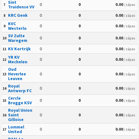
Sint
0
0
0.00
7
/ zápas
Truidense VV
KRC Genk
0
0
0.00
8
/ zápas
KVC
0
0
0.00
9
/ zápas
Westerlo
SV Zulte
0
0
0.00
10
/ zápas
Waregem
KV Kortrijk
0
0
0.00
11
/ zápas
YR KV
0
0
0.00
12
/ zápas
Mechelen
Oud
Heverlee
0
0
0.00
13
/ zápas
Leuven
Royal
0
0
0.00
14
/ zápas
Antwerp FC
Cercle
0
0
0.00
15
/ zápas
Brugge KSV
Royal Union
Saint
0
0
0.00
16
/ zápas
Gilloise
Lommel
0
0
0.00
17
/ zápas
United