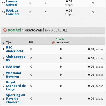
Lommel
0.00
0
0
0%
17
United
/ zápas
RAAL La
0.00
0
0
0%
18
Louviere
/ zápas
DOMÁCÍ
/
INKASOVANÉ
(PRO LEAGUE)
Domácí
Tým
MP
Inkasované
#
RSC
0
0
0.00
1
/ zápas
Anderlecht
Club Brugge
0
0
0.00
2
/ zápas
KV
KAA Gent
0
0
0.00
3
/ zápas
Waasland
0
0
0.00
4
/ zápas
Beveren
Royal
Standard de
0
0
0.00
5
/ zápas
Liege
Sporting du
Pays de
0
0
0.00
6
/ zápas
Charleroi