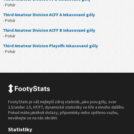
- Pohár
Third Amateur Division ACFF A Inkasované góly
- Pohár
Third Amateur Division ACFF B Inkasované góly
- Pohár
Third Amateur Division Playoffs Inkasované góly
- Pohár
FootyStats je váš nejlepší zdroj statistik, jako jsou góly, over
2.5/under 2.5, HT/FT, dynamické statistiky ve hře a mnoho dalšího.
Pokud máte jakékoli dotazy, připomínky nebo zpětnou vazbu,
neváhejte se na nás obrátit.
Statistiky