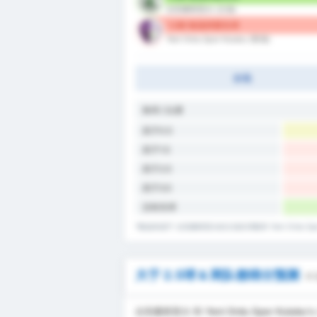
吉里桑斯普尔 (主场)
1.08 每场球赛失球
Yeni Ordu Spor Kulubu (客场)
全场
角球 / 比赛
高于0.5
高于1.5
高于2.5
高于3.5
没有失球
*数据来源于 吉里桑斯普尔的主场失球数和 Yeni Ordu Spo
大于 2.5球 & 两队都得分预测
本
吉里桑斯普尔 和 Yeni Ordu Spor Kulubu