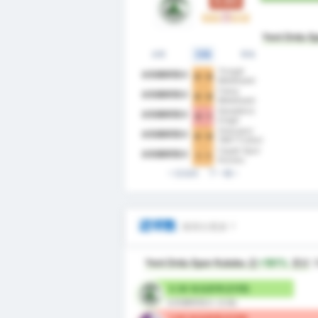
0.83
平
平
输
平
平
Yeni Ordu S
全部
主场
客场
Yozgat
吉里桑斯普尔
0 - 0
Belediyesi
Bozokspor
Fatsa
吉里桑斯普尔
0 - 0
Belediyesi
Spor Kulubu
Karadeniz
吉里桑斯普尔
0 - 1
Eregli
Belediye Spor
Orduspor
吉里桑斯普尔
0 - 0
Kulubu
1967 Futbol
Isletmeciligi
Cayeli Spor
吉里桑斯普尔
1 - 1
Spor Kulubu
Kulubu
过去的
下一埸
进球数
谁得分更多？
Yeni Ordu Spor Kulubu
是
+191%
更好
0.58 每场赛事进球数
吉里桑斯普尔 (主场)