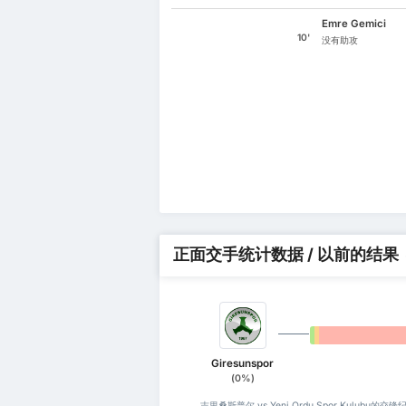
Emre Gemici
10'
没有助攻
正面交手统计数据 / 以前的结果
0%
0%
Giresunspor
(0%)
吉里桑斯普尔 vs Yeni Ordu Spor Kulubu的交锋