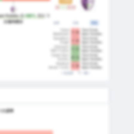
1.54
输
赢
赢
输
输
por Kulubu
是
+86%
更好
方
面
场均得分
全部
主场
客场
Fatsa
Yeni Ordu
1 - 0
Belediyesi
Spor Kulubu
Spor Kulubu
Karadeniz
Yeni Ordu
1 - 0
Eregli
Spor Kulubu
Belediye Spor
Orduspor
Yeni Ordu
1 - 2
Kulubu
1967 Futbol
Spor Kulubu
Isletmeciligi
Cayeli Spor
Yeni Ordu
0 - 2
Spor Kulubu
Kulubu
Spor Kulubu
Karabuk
Yeni Ordu
1 - 0
Idman Yurdu
Spor Kulubu
Spor Kulubu
过去的
下一埸
方面
进球