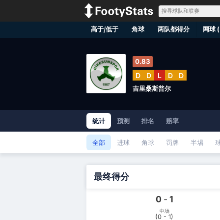
高于/低于
角球
两队都得分
网球 (
0.83
D
D
L
D
D
吉里桑斯普尔
统计
预测
排名
赔率
全部
进球
角球
罚牌
半埸
最终得分
0
-
1
中场
(0 - 1)