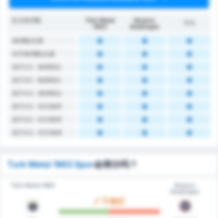
队伍角球数
Türk Metal
Beykoz
平均
1963
İshaklıspor
角球数/比赛
对手角球数/比赛
高于2.5 - 角球得分
高于3.5 - 角球得分
高于4.5 - 角球得分
高于2.5 - 对方角球
高于3.5 - 对方角球
高于4.5 - 对方角球
Turk Metal 1963 Spor
会得分吗？
Türk Metal 1963
Beykoz
İshaklıspor
不确定