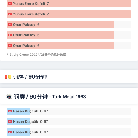
Yunus Emre Kefeli 7
Yunus Emre Kefeli 7
Onur Paksoy 6
Onur Paksoy 6
Onur Paksoy 6
* 3. Lig Group 22024/25赛季的统计数据
罚牌 / 90分钟
罚牌 / 90分钟
-
Türk Metal 1963
Hasan Küçcük 0.67
Hasan Küçcük 0.67
Hasan Küçcük 0.67