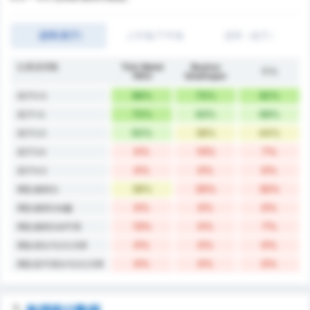
进球(高于)
上半场/下半场
进球（低于）
比赛进球数
Türk Metal
Beykoz
平均
1963
İshaklıspor
88%
75%
82%
高于0.5
75%
63%
69%
高于1.5
50%
38%
44%
高于2.5
0%
13%
7%
高于3.5
0%
0%
0%
高于4.5
38%
25%
32%
两队都得分
0%
0%
0%
两队都得分&赢
13%
0%
7%
两队都得分&平局
0%
0%
0%
两队得分与大2.5球
0%
0%
0%
两队皆不得分与大2.5球