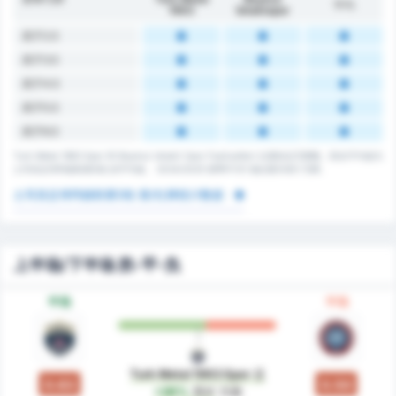
平均
1963
İshaklıspor
高于2.5
高于3.5
高于4.5
高于5.5
高于6.5
Turk Metal 1963 Spor 和 Beykoz Ishakli Spor Faaliyetleri 比赛的总罚牌数。联名平均值为
土耳其足球丙级联赛2组 的平均值。 2024/2025 赛季中121 场比赛共有0 罚牌。
土耳其足球丙级联赛2组 黄/红牌统计数据
上半场/下半场 胜-平-负
半场
半场
Turk Metal 1963 Spor
是
0.63
0.50
+26%
更好
方面