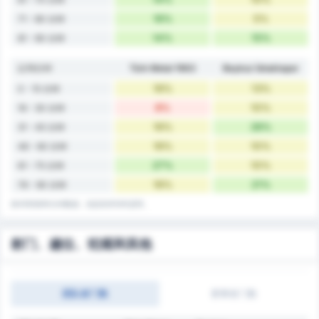
16%
5%
71 - 80 分钟
14%
15%
81 - 90 分钟
以15分钟
Türk Metal 1963
Beykoz İshaklıspor
16%
13%
0 - 15 分钟
8%
10%
16 - 30 分钟
16%
26%
31 - 45 分钟
16%
10%
46 - 60 分钟
27%
10%
61 - 75 分钟
16%
21%
76 - 90 分钟
第45和第90分钟数据，包括伤停补时进球。
射门、越位、犯规和其他
团队射门数
赛事射门数