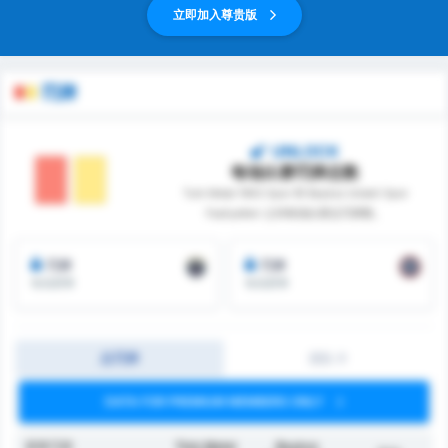
立即加入尊贵版
罚牌
UNLOCK
每场比赛罚牌总数
Turk Metal 1963 Spor 和 Beykoz Ishakli Spor
Faaliyetleri 之间每场比赛总罚牌数。
罚牌
罚牌
每场赛事
每场赛事
总罚牌
团队卡
DATA FOR PREMIUM MEMBERS ONLY
赛事罚牌
Türk Metal
Beykoz