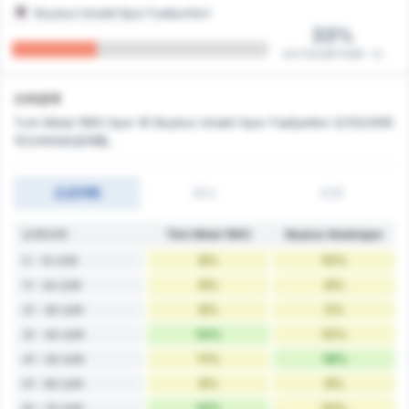
Beykoz Ishakli Spor Faaliyetleri
33%
在5/15比赛中得第一分
分钟进球
Turk Metal 1963 Spor 和 Beykoz Ishakli Spor Faaliyetleri 在10分钟和
15分钟内的进球数。
总进球数
得分
失球
以10分钟
Türk Metal 1963
Beykoz İshaklıspor
8%
10%
0 - 10 分钟
8%
8%
11 - 20 分钟
8%
5%
21 - 30 分钟
14%
10%
31 - 40 分钟
11%
18%
41 - 50 分钟
8%
8%
51 - 60 分钟
14%
10%
61 - 70 分钟