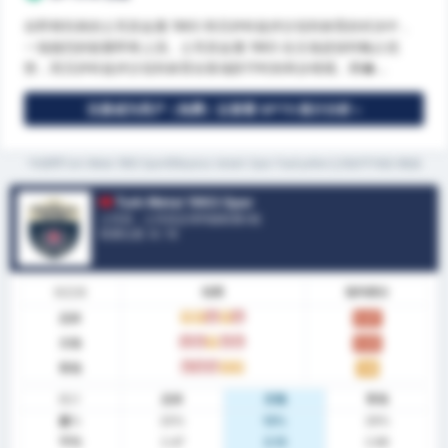
在即将到来的土耳其金属 1963 和贝伊科兹伊沙克利体育的对决中，
一场激烈的较量即将上演。土耳其金属 1963 在主场进攻时略占优
势，而贝伊科兹伊沙克利体育在客场防守时则举步维艰。两�...
注册成为用户（免费）以查看 GPT5 统计分析 »
*本赛季Turk Metal 1963 Spor和Beykoz Ishakli Spor Faaliyetleri之间的平均统计数据
Turk Metal 1963 Spor
土耳其 - 土耳其足球丙级联赛2组
联赛位置.
0
/ 16
状态表
结果
场均得分
总体
平
平
输
平
输
0.87
主场
输
输
平
输
输
0.63
客场
输
输
输
平
平
1.14
统计
总体
主场
客场
赢%
20%
13%
29%
平均
2.47
2.13
2.86