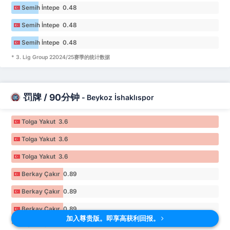
Semih İntepe 0.48
Semih İntepe 0.48
Semih İntepe 0.48
* 3. Lig Group 22024/25赛季的统计数据
罚牌 / 90分钟
-
Beykoz İshaklıspor
Tolga Yakut 3.6
Tolga Yakut 3.6
Tolga Yakut 3.6
Berkay Çakır 0.89
Berkay Çakır 0.89
Berkay Çakır 0.89
加入尊贵版。即享高获利回报。
* 3. Lig Group 22024/25赛季的统计数据