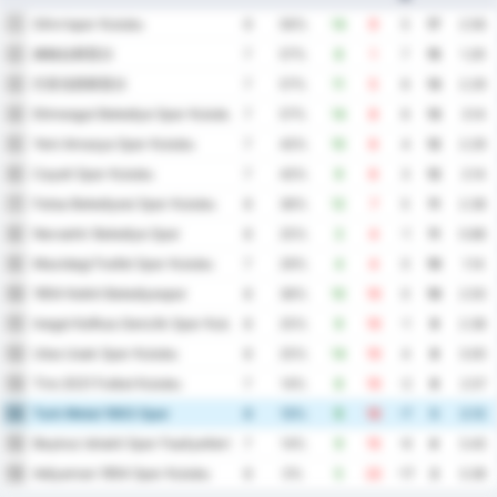
Silivrispor Kulubu
1
9
56%
14
9
5
17
2.56
姆格拉斯普尔
2
7
57%
8
1
7
15
1.29
巴里克西斯普尔
3
7
57%
11
5
6
13
2.29
Etimesgut Belediye Spor Kulubu
4
7
57%
14
8
6
13
3.14
Yeni Amasya Spor Kulubu
5
7
43%
10
6
4
12
2.29
Cayeli Spor Kulubu
6
7
43%
9
6
3
12
2.14
Fatsa Belediyesi Spor Kulubu
7
8
38%
12
7
5
11
2.38
Nevsehir Belediye Spor
8
8
25%
3
4
-1
11
0.88
Mazidagi Fosfat Spor Kulubu
9
7
29%
4
4
0
10
1.14
1954 Kelkit Belediyespor
10
8
38%
10
10
0
10
2.50
Inegol Kafkas Genclik Spor Kulubu
11
8
25%
9
10
-1
9
2.38
Utas Usak Spor Kulubu
12
8
25%
14
10
4
8
3.00
Tire 2021 Futbol Kulubu
13
7
14%
8
10
-2
6
2.57
Turk Metal 1963 Spor
14
8
13%
5
12
-7
5
2.13
Beykoz Ishakli Spor Faaliyetleri
15
7
14%
9
15
-6
4
3.43
Adiyaman 1954 Spor Kulubu
16
8
0%
5
22
-17
2
3.38